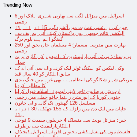
Trending Now
اسرائیل میں میزائل لگنے سے بھارتی شہری ہلاک اور 6
زخمی
چین کی رہائشی عمارت میں آتشزدگی، 15 افراد ہلاک
الیکشن نتائج جوبھی ہوں پاکستان کیلئے آئی ایم ایف سے
گفتگو اہم ہے، بلوم برگ
بھارت میں مدرسہ مسمار؛ 4 مسلمان جاں بحق اور 250
زخمی
وزیرستان؛ پی ٹی آئی پارلیمنٹرین کے امیدوار کی گاڑی پر بم
حملہ
وکی لیکس کو ہیکنگ ٹولز لیک کرنے والے سی آئی اے کے
سابق اہلکار کو 40 سال قید
امریکی شہر شکاگو کی انتظامیہ نے بھی غزہ میں جنگ بندی
کا مطالبہ کردیا
ارب پتی برطانوی تاجر ڈینی لیمبو نے اسلام قبول کرلیا
جنوبی کوریا کے اپوزیشن رہنما چاقو حملے میں زخمی
مسلسل 126 گھنٹوں تک گانے والی خاتون
جاپان میں ایک دن میں زلزلے کے 155 جھٹکے، 30 افراد
ہلاک
چین؛ میزائل یونٹ سے منسلک 4 جرنیلوں سمیت 9 فوجی
اہلکارپارلیمنٹ سے برطرف
فلسطینیوں کی نسل کشی، جنوبی افریقہ اسرائیل کیخلاف