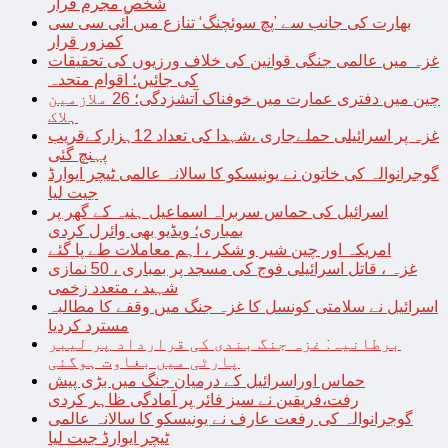
شخص مجرم قرار
بھارت کی جانب سے ’پچ سوئچنگ‘ تنازع میں آئی سی سی
کمزور قرار
غزہ میں عالمی جنگی قوانین کی خلاف ورزیوں کی تحقیقات
کی جائیں؛ اقوام متحدہ
چین میں دفتری عمارت میں خوفناک آتشزدگی؛ 26 ملازمین
ہلاک
غزہ پر اسرائیلی حملےجاری ،شہدا کی تعداد 12ہزارکےقریب
پہنچ گئی
گوجرانوالہ کی خاتون نے یونیسکو کا سالانہ عالمی ٹیچر ایوارڈ
جیت لیا
اسرائیل کی حماس سربراہ اسماعیل ہنیہ کے گھر پر
بمباری؛ ویڈیو بھی وائرل کردی
امریکہ اور چین شیر و شکر ، اہم معاملات طے پا گئے
غزہ ، قاتل اسرائیلی فوج کی مسجد پر بمباری ، 50 نمازی
شہید ، متعدد زخمی
اسرائیل نے سلامتی کونسل کا غزہ جنگ میں وقفے کا مطالبہ
مسترد کردیا
برطانیہ: غزہ جنگ بندی کی قرارداد پر لیبر
پارٹی میں بغاوت ہوگئی
حماس اوراسرائیل کے درمیان جنگ میں بڑی پیش
رفت،فریقین نے سیز فائر پر آمادگی ظاہر کردی
گوجرانوالہ کی رفعت عارف نے یونیسکو کا سالانہ عالمی
ٹیچر ایوارڈ جیت لیا