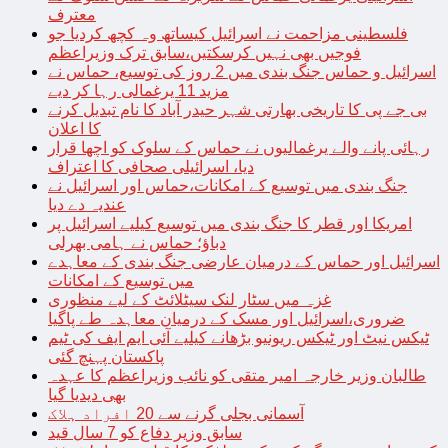
معترف
فلسطینی مزاحمت نے اسرائیل کیساتھ وہ کچھ کردیا جو
فوجیں بھی نہیں کرسکتیں،سابق ترک وزیراعظم
اسرائیل و حماس جنگ بندی میں 2 روز کی توسیع، حماس نے
مزید 11 یرغمالی رہا کر دیے
بی جے پی کا تاریخی بھارتی شہر حیدر آباد کا نام تبدیل کرنے
کا اعلان
رہائی پانے والے یرغمالیوں نے حماس کے سلوک کو اچھا قرار
دیا، اسرائیلی صحافی کا اعتراف
جنگ بندی میں توسیع کے امکانات،حماس اور اسرائیل نے
عندیہ دے دیا
امریکا اور قطر کا جنگ بندی میں توسیع کیلیے اسرائیل پر
دباؤ؛ حماس نے ہامی بھرلی
اسرائیل اور حماس کے درمیان عارضی جنگ بندی کے معاہدے
میں توسیع کے امکانات
غزہ میں سٹار لنک سیٹلائٹ کے لیے منظوری
ضروری،اسرائیل اور مسک کے درمیان معاہدہ طے پاگیا
ٹیکس نیٹ اور ٹیکس ریونیو بڑھانے کیلیے آئی ایم ایف کی ٹیم
پاکستان پہنچ گئی
طالبان وزیر خارجہ امیر متقی کو نائب وزیراعظم کا عہدہ
بھی دیدیا گیا
آسمانی بجلی گرنے سے 20 افراد ہلاک
سابق وزیر دفاع کو 7 سال قید