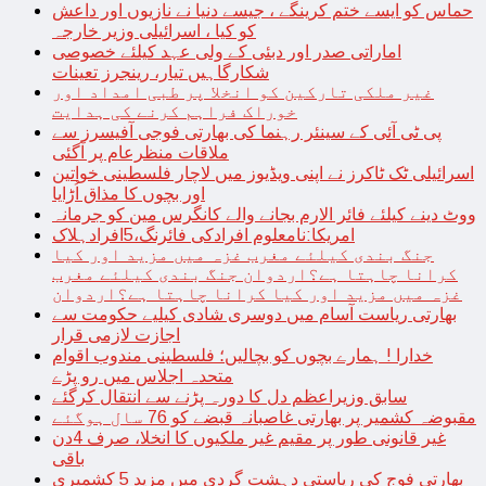
حماس کو ایسے ختم کرینگے ، جیسے دنیا نے نازیوں اور داعش
کو کیا ، اسرائیلی وزیر خارجہ
اماراتی صدر اور دبئی کے ولی عہد کیلئے خصوصی
شکارگاہیں تیار، رینجرز تعینات
غیر ملکی تارکین کو انخلا پر طبی امداد اور
خوراک فراہم کرنے کی ہدایت
پی ٹی آئی کے سینئر رہنما کی بھارتی فوجی آفیسرز سے
ملاقات منظرعام پر آگئی
اسرائیلی ٹک ٹاکرز نے اپنی ویڈیوز میں لاچار فلسطینی خواتین
اور بچوں کا مذاق اُڑایا
ووٹ دینے کیلئے فائر الارم بجانے والے کانگرس مین کو جرمانہ
امریکا:نامعلوم افرادکی فائرنگ،5افرادہلاک
جنگ بندی کیلئے مغرب غزہ میں مزید اور کیا
کرانا چاہتا ہے؟اردوان جنگ بندی کیلئے مغرب
غزہ میں مزید اور کیا کرانا چاہتا ہے؟اردوان
بھارتی ریاست آسام میں دوسری شادی کیلیے حکومت سے
اجازت لازمی قرار
خدارا ! ہمارے بچوں کو بچالیں؛ فلسطینی مندوب اقوام
متحدہ اجلاس میں رو پڑے
سابق وزیراعظم دل کا دورہ پڑنے سے انتقال کرگئے
مقبوضہ کشمیر پر بھارتی غاصبانہ قبضے کو 76 سال ہوگئے
غیر قانونی طور پر مقیم غیر ملکیوں کا انخلا، صرف 4دن
باقی
بھارتی فوج کی ریاستی دہشت گردی میں مزید 5 کشمیری