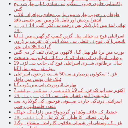
پاکستانی خاتون جویریہ منگیتر سے شادی کیلیے بھارت پہنچ
گئیں
طوفان نے جنوبی بھارت میں تباہی مچادی، نوافراد ہلاک ،
آندھرا پردیش اور تامل ناڈو میں ایمر جنسی نافذ
تھائی لینڈ میں ڈبل ڈیکر بس درخت سے ٹکرا گئی، 14 افراد
ہلاک
اسرائیلی فوج نے جبالیہ پناہ گزین کیمپ کو گھیرے میں لے لیا
نائیجیریا کی فوج نے غلطی سے میلاد النبی کی تقریب پر ڈرون
گرا دیا؛ 85 جاں بحق
یورپ میں برڈ فلو پھیل گیا ، لاکھوں مرغیاں تلف کر دی گئیں
برطانیہ آنیوالوں کی تعداد کم کرنے کیلئے قوانین مزید سخت
19 سالہ برطانوی شہری اسرائیلی فوج کی جانب سے لڑتے
ہوئے غزہ میں مارا گیا
غزہ؛ اسکولوں پربمباری سے50 شہید، درجنوں اسرائیلی
ٹینک خان یونس میں داخل
بھارتی ائیرپورٹ پانی میں ڈوب گیا
7 اکتوبر سے اب تک غزہ کے 19 لاکھ شہری بے گھر ہوگئے
انڈونیشیا: آتش فشاں پھٹنے سے 11 کوہ پیما ہلاک
اسرائیلی درندگی جاری: صہیونی فوجیوں کی گولاباری سے
متعدد فلسطینی زخمی
خضدار کے علاقے وڈھ اور گردونواح میں زلزلے کے جھٹکے
بھارتی فضائیہ کا طیارہ گر کر تباہ، 2پائلٹس ہلاک
غزہ کے وسطی اور شمالی علاقوں کا رابطہ منقطع ہوگیا: