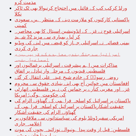
مذمت کرو
ورلڈ کرکپ کپ کے فائنل میں احتجاج کرنیوالا بھی ٹک ٹاکر
نکلا
پاکستانی کارکنوں کو ملازمت دینے کے منتظر ہیں، سعودی
کمپنی
اسرائیلی فوج نے غزہ کے انڈونیشین اسپتال کا بھی محاصرہ
کر لیا ، بمباری سے مزید 32 شہید
یمنی فضائیہ نے اسرائیلی جہاز کو قبضے میں لینے کی ویڈیو
جاری کردی
اسرائیل سے جنگ بندی معاہدے کے قریب ہیں،
اسماعیل ہنیہ
مذاکرات میں اہم پیشرفت ، اسرائیلی یرغمالیوں اور
فلسطینی قیدیوں کے مرحلہ وار تبادلے پر اتفاق
روضہ رسولؐ کے خادم شیخ عبدہ علی انتقال کر گئے
افغانستان میں خواتین آج بھی اپنے بنیادی حقوق سے محروم
غزہ اور مغربی کنارے پر حماس کی نہیں فلسطینی اتھارٹی
کی حکومت ہوگی؛ امریکا
پاکستان پر اسرائیل کو اسلحہ فراہمی کے گھناؤنے الزام کی
حقیقت آشکارپاکستان پر اسرائیل کو اسلحہ فراہمی کے
گھناؤنے الزام کی حقیقت آشکار
امریکی سفیرڈونلڈ بلوم کی سیاستدانوں سے ملاقاتوں پر
اعلامیہ جاری
فلسطین: قبل از وقت پیدا ہونیوالے نوزائیدہ بچوں کی موت
پر ارمینا خان رو پڑیں