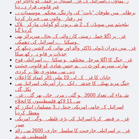
رہنماؤں نےاسرائیل کے غزہ اسپتال پر حملے کو ناجائز اور
غیر قانونی قرار دے دیا
برطانیہ میں طوفان “بابت” کی وارننگ، محکمہ موسمیات نے
تیز رفتار ہوائوں سے خبردار کردیا
بیلجیئم میں سویڈن کے 2 شہریوں کو گولیاں مارکر ہلاک
کردیا گیا
غزہ پر اگلا حملہ زمینی کارروائی کے بجائے سرپرائز بھی
ہوسکتا ہے، اسرائیل کی دھمکی
غزہ میں دوران ڈیوٹی ڈاکٹر والد اور بھائی کی لاشیں دیکھ کر
جذبات پر قابو نہ رکھ سکا
غزہ جنگ کا اگلا مرحلہ مختلف ہو سکتا ہے، اسرائیلی فوج
بھارتی سپریم کورٹ نے ہم جنس شادی کو قانونی حیثیت
دینے سے معذوری ظاہر کردی
جاپان کا غزہ کے لیے 10 ملین ڈالر امداد کا اعلان
جنگ مزید پھیلنے کا خدشہ ، ایک ہزار امریکی اسرائیل سے
نکل گئے
شہداء کی تعداد 2600 ہو گئی ، مردہ خانے بھر گئے ، غزہ
سے 11 لاکھ فلسطینیوں کا انخلاء
اسرائیل کے حامی امریکی چینل نے3 مسلمان اینکرز کو
معطل کردیا
غزہ پر قبضہ کرنا اسرائیل کی بڑی غلطی ہوگی: امریکی
صدر
غزہ پر اسرائیلی جارحیت کا سلسلہ جاری، 2600 سے زائد
فلسطینی شہید