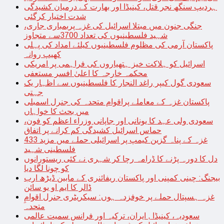
ہردیپ سنگھ نجر قتل، کینیڈا اور بھارت کے درمیان کشیدگی
شدت اختیار کرگئی
جنگی جنون میں مبتلا اسرائیل کی غزہ پربمباری جاری،
شہید فلسطینیوں کی تعداد 3700سے متجاوز
پاکستان آرمی کی مظلوم فلسطینیوں کیلئے امداد کی پہلی
کھیپ روانہ
اسرائیل کو ہلاکت خیز ہتھیاروں کی فراہمی پر امریکی
محکمہ خارجہ کا اعلیٰ افسر مستعفی
سعودی گول کیپر راغد النجار کا فلسطینیوں سے اظہار یک
جہتی
پاکستان غزہ کے معاملے پراقوام متحدہ کی جنرل اسمبلی
میں بحث کا خواہاں
سعودی ولی عہد کا یونانی اور جاپانی وزراء اعظم کو فون،
حماس اسرائیل کشیدگی کم کرانے پر اتفاق
غزہ کے پناہ گزین کیمپ پر اسرائیلی حملے میں مزید 433
فلسطینی شہید
دل کا دورہ پڑنے کا ڈرامہ رچا کر شہری نے کئی ریستورانوں
کو چونا لگا دیا
بیجنگ: چینی کمپنی اور پاکستان ریفائنری کے مابین ڈیڑھ ارب
ڈالر کا ایم او یو سائن
غزہ ہسپتال حملے پر خوفزدہ ہوں: سیکریٹری جنرل اقوامِ
متحدہ
سعودیہ، کینیڈا , ایران، ترکیہ اور فرانس سمیت عالمی