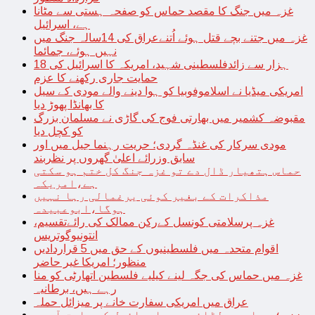
غزہ میں جنگ کا مقصد حماس کو صفحہ ہستی سے مٹانا
ہے، اسرائیل
غزہ میں جتنے بچے قتل ہوئے اُتنےعراق کی 14سالہ جنگ میں
نہیں ہوئے، جمائما
18 ہزار سے زائدفلسطینی شہید، امریکہ کا اسرائیل کی
حمایت جاری رکھنے کا عزم
امریکی میڈیا نے اسلاموفوبیا کو ہوا دینے والے مودی کے سیل
کا بھانڈا پھوڑ دیا
مقبوضہ کشمیر میں بھارتی فوج کی گاڑی نے مسلمان بزرگ
کو کچل دیا
مودی سرکار کی غنڈہ گردی؛ حریت رہنما جیل میں اور
سابق وزرائے اعلیٰ گھروں پر نظربند
حماس ہتھیار ڈال دے تو غزہ جنگ کل ختم ہو سکتی
ہے،امریکہ
مذاکرات کے بغیر کوئی یرغمالی رہا نہیں
ہوگا،ابوعبیدہ
غزہ پرسلامتی کونسل کےرکن ممالک کی رائےتقسیم،
انتونیوگوتریس
اقوام متحدہ میں فلسطینیوں کے حق میں 5 قراردادیں
منظور؛ امریکا غیر حاضر
غزہ میں حماس کی جگہ لینے کیلیے فلسطین اتھارٹی کو منا
رہے ہیں، برطانیہ
عراق میں امریکی سفارت خانے پر میزائل حملہ
غزہ؛ حماس سے لڑائی میں اسرائیل کے سابق آرمی