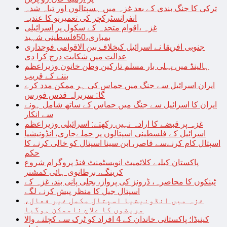
ترکی کا جنگ بندی کے بعد غزہ میں ہسپتالوں اور تباہ شدہ
انفرانسٹرکچر کی تعمیرنو کا عندیہ
غزہ ،اقوام متحدہ کے سکول پر اسرائیلی
بمباری،50فلسطینی شہید
جنوبی افریقا نے اسرائیل کیخلاف بین الاقوامی فوجداری
عدالت میں شکایت درج کرا دی
ہالینڈ میں پہلی بار مسلم تارکین وطن خاتون وزیراعظم
بننے کے قریب
ایران اسرائیل سے جنگ میں حماس کی ہر ممکن مدد کرے
گا: سربراہ قدس فورس
ایران کا اسرائیل سے جنگ میں حماس کے ساتھ شامل ہونے
سے انکار
غزہ پر قبضے کا ارادہ نہیں رکھتے: اسرائیلی وزیراعظم
اسرائیل کے فلسطینی اسپتالوں پر حملےجاری، انڈونیشیا
اسپتال کام کرنےسے قاصر، ابن سینا اسپتال کو خالی کرنے کا
حکم
پاکستان کیلیے کلائمیٹ انویسٹمنٹ فنڈ پروگرام شروع
کرینگے، برطانوی ہائی کمشنر
ٹینکوں کا محاصرہ، ڈرونز کی پرواز، بجلی پانی بند، غزہ کے
اسپتال جیل کا منظر پیش کرنے لگے
غزہ میں انڈونیشیا اسپتال مکمل غیر فعال،
مریضوں کا علاج ناممکن ہوگیا
کینیڈا؛ پاکستانی خاندان کے 4 افراد کو ٹرک سے کچلنے والا