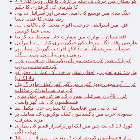
< > کوہستان میں جرگے کے حکم پر لڑکی کا قتل، وزیراعلیٰ
کا ملزمان کی گرفتاری کا حکم
جنگ بندی میں توسیع کی امید، حماس اور اسرائیل نے بھی
رضا مندی کا عندیہ دیدیا
غزہ میں اسرائیلی جارحیت اقوام متحدہ کی ناکامی ہے,
سنی علما کونسل
افغانستان نے بھارت میں سفارت خانہ مستقل بند کر دیا
عارضی وقفہ اگلے مرحلے کی جنگی تیاری کیلیے ہے، اسرائیل
صومالیہ میں سیلاب سے7 لاکھ افراد بے گھر،بڑے پیمانے پر
زرعی زمین تباہ، پل بھی بہہ گئے
کیوبا کے صدر کی قیادت میں امریکی سفارت خانے پر غزہ
کی حمایت میں ریلی
بھارت؛ عدم تعاون پر افغان سفارت خانے کے عملے نے دفتر کو
تالا لگا دیا
غزہ: “آپ مجھے چھوڑ گئیں، میں گھر کس کیلئے جاؤں؟” بیٹے
کی ماں سے الوداعی ملاقات
غزہ: 49 دن اسرائیلی بمباری کے بعد عارضی جنگ بندی،
فلسطینیوں کی اپنے گھر واپسی
نئی دہلی میں افغانستان کا سفارت خانہ مکمل بند
سعودی عرب میں پاکستانیوں کیلئے نوکریوں کے معاملے پر
مزید پیشرفت
کووڈ-19 کے بعد چین میں ایک اور پُراسرار قسم کی بیماری
پھیلنے لگی
14 ہزار فلسطینیوں کی شہادت کے بعد غزہ میں 4 روزہ