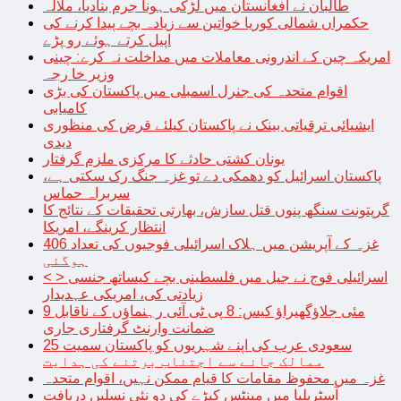
طالبان نے افغانستان میں لڑکی ہونا جرم بنادیا، ملالہ
حکمراں شمالی کوریا خواتین سے زیادہ بچے پیدا کرنے کی
اپیل کرتے ہوئے رو پڑے
امریکہ چین کے اندرونی معاملات میں مداخلت نہ کرے: چینی
وزیر خا رجہ
اقوام متحدہ کی جنرل اسمبلی میں پاکستان کی بڑی
کامیابی
ایشیائی ترقیاتی بینک نے پاکستان کیلئے قرض کی منظوری
دیدی
یونان کشتی حادثے کا مرکزی ملزم گرفتار
پاکستان اسرائیل کو دھمکی دے تو غزہ جنگ رک سکتی ہے،
سربراہ حماس
گرپتونت سنگھ پنوں قتل سازش، بھارتی تحقیقات کے نتائج کا
انتظار کرینگے، امریکا
غزہ کے آپریشن میں ہلاک اسرائیلی فوجیوں کی تعداد 406
ہوگئی
< > اسرائیلی فوج نے جیل میں فلسطینی بچے کیساتھ جنسی
زیادتی کی، امریکی عہدیدار
9 مئی جلاؤگھیراؤ کیس: 8 پی ٹی آئی رہنماؤں کے ناقابل
ضمانت وارنٹ گرفتاری جاری
سعودی عرب کی اپنے شہریوں کو پاکستان سمیت 25
ممالک جانے سے اجتناب برتنے کی ہدایت
غزہ میں محفوظ مقامات کا قیام ممکن نہیں، اقوام متحدہ
آسٹریلیا میں مینٹس کیڑے کی دو نئی نسلیں دریافت