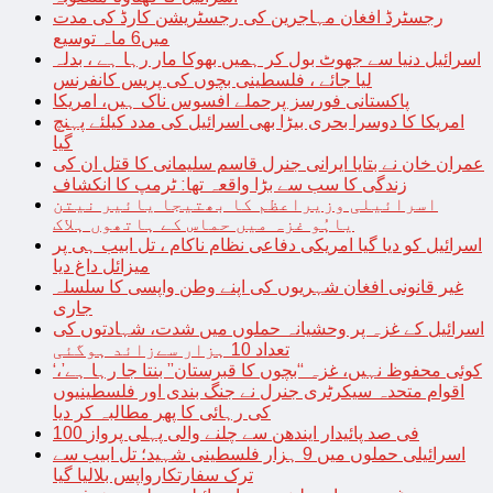
رجسٹرڈ افغان مہاجرین کی رجسٹریشن کارڈ کی مدت
میں6 ماہ توسیع
اسرائیل دنیا سے جھوٹ بول کر ہمیں بھوکا مار رہا ہے ، بدلہ
لیا جائے ، فلسطینی بچوں کی پریس کانفرنس
پاکستانی فورسز پرحملے افسوس ناک ہیں، امریکا
امریکا کا دوسرا بحری بیڑا بھی اسرائیل کی مدد کیلئے پہنچ
گیا
عمران خان نے بتایا ایرانی جنرل قاسم سلیمانی کا قتل ان کی
زندگی کا سب سے بڑا واقعہ تھا: ٹرمپ کا انکشاف
اسرائیلی وزیراعظم کا بھتیجا یائیر نیتن
یاہُو غزہ میں حماس کے ہاتھوں ہلاک
اسرائیل کو دیا گیا امریکی دفاعی نظام ناکام ، تل ابیب ہی پر
میزائل داغ دیا
غیر قانونی افغان شہریوں کی اپنے وطن واپسی کا سلسلہ
جاری
اسرائیل کے غزہ پر وحشیانہ حملوں میں شدت، شہادتوں کی
تعداد 10 ہزار سےزائد ہوگئی
‘کوئی محفوظ نہیں، غزہ “بچوں کا قبرستان” بنتا جا رہا ہے’،
اقوام متحدہ سیکرٹری جنرل نے جنگ بندی اور فلسطینیوں
کی رہائی کا پھر مطالبہ کر دیا
100 فی صد پائیدار ایندھن سے چلنے والی پہلی پرواز
اسرائیلی حملوں میں 9 ہزار فلسطینی شہید؛ تل ابیب سے
ترک سفارتکارواپس بلالیا گیا