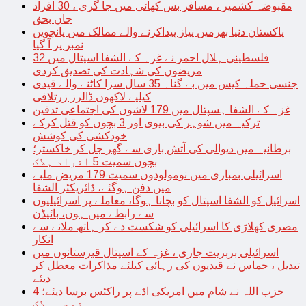
مقبوضہ کشمیر ، مسافر بس کھائی میں جا گری ، 30 افراد
جاں بحق
پاکستان دنیا بھرمیں پیاز پیداکرنے والے ممالک میں پانچویں
نمبر پر آ گیا
فلسطینی ہلال احمر نے غزہ کے الشفا اسپتال میں 32
مریضوں کی شہادت کی تصدیق کردی
جنسی حملہ کیس میں بے گناہ 35 سال سزا کاٹنے والے قیدی
کیلیے لاکھوں ڈالرز زرتلافی
غزہ کے الشفا ہسپتال میں 179 لاشوں کی اجتماعی تدفین
ترکیہ میں شوہر کی بیوی اور 3 بچوں کو قتل کرکے
خودکشی کی کوشش
برطانیہ میں دیوالی کی آتش بازی سے گھر جل کر خاکستر؛
بچوں سمیت 5 افراد ہلاک
اسرائیلی بمباری میں نومولودوں سمیت 179 مریض ملبے
میں دفن ہوگئے، ڈائریکٹر الشفا
اسرائیل کو الشفا اسپتال کو بچانا ہوگا، معاملے پر اسرائیلیوں
سے رابطے میں ہوں، بائیڈن
مصری کھلاڑی کا اسرائیلی کو شکست دے کر ہاتھ ملانے سے
انکار
اسرائیلی بربریت جاری ، غزہ کے اسپتال قبرستانوں میں
تبدیل ، حماس نے قیدیوں کی رہائی کیلئے مذاکرات معطل کر
دیئے
حزب اللہ نے شام میں امریکی اڈے پر راکٹس برسا دیئے؛ 4
فوجی ہلاک