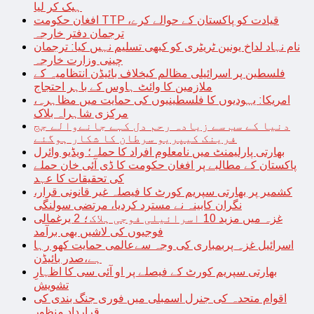
ہیک کر لیا
افغان حکومت TTP قیادت کو پاکستان کے حوالے کرے،
ترجمان دفتر خارجہ
نام نہاد لداخ یونین ٹریٹری کو کبھی تسلیم نہیں کیا: ترجمان
چینی وزارت خارجہ
فلسطین پر اسرائیلی مظالم کیخلاف بائیڈن انتظامیہ کے
ملازمین کا وائٹ ہاوس کے باہر احتجاج
امریکا: یہودیوں کا فلسطینیوں کی حمایت میں مظاہرہ،
مرکزی شاہراہ بلاک
دنیا کے سب سے زیادہ رحم دل کہے جانےوالے جج
فرینک کیپریو سرطان کا شکار ہوگئے
بھارتی پارلیمنٹ میں نامعلوم افراد کا حملہ؛ ویڈیو وائرل
پاکستان کے مطالبے پر افغان حکومت کا ڈی آئی خان حملے
کی تحقیقات کا عہد
کشمیر پر بھارتی سپریم کورٹ کا فیصلہ غیر قانونی قرار،
نگران کابینہ نے مسترد کردیا، مرتضی سولنگی
غزہ میں مزید 10 اسرائیلی فوجی ہلاک؛ 2 یرغمالی
فوجیوں کی لاشیں بھی برآمد
اسرائیل غزہ پربمباری کی وجہ سےعالمی حمایت کھو رہا
ہے،صدر بائیڈن
بھارتی سپریم کورٹ کے فیصلے پر او آئی سی کا اظہارِ
تشویش
اقوام متحدہ کی جنرل اسمبلی میں فوری جنگ بندی کی
قرارداد منظور