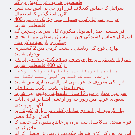
فلسطینی شہید ، غزہ کھنڈر بن گیا
اسرائیل کا حماس کیخلاف لیزر اور جی پی ایس سے لیس
‘آئرن اسٹنگ’ بم کا استعمال
غزہ پر اسرائیل کی وحشیانہ بمباری؛ ایک دن میں 400
فلسطینی شہید
فرانسیسی صدر ایمانوئل میکرون کل اسرائیل پہنچیں گے
اسرائیل حماس کشیدگی چین نے مشرق وسطیٰ میں 6 بحری
جنگی جہاز تعینات کر دیئے
بھارتی فوج کی ریاستی دہشت گردی میں 2 کشمیری
نوجوان شہید
اسرائیل کی غزہ پر جارحیت جاری، 24 گھنٹوں کے دوران کم
از کم 400 فلسطینی شہید
براعظم افریقا میں پایا جانے والا انوکھا
درخت، جسے کاٹنے پر ’لہو‘ رسنے لگتا ہے
غزہ کی معروف شاعرہ بھی اسرائیلی بمباری میں شہید
فتح فلسطین کی ہوگی ہے: ثنا خان
اسرائیلی بمباری میں 12 سالہ فلسطینی یوٹیوبر بھی شہید
سعودی عرب میں زیورات اور آرائشی اشیا پر قرآنی آیات
لکھنے پر پابندی
پناہ گزینوں اور امدادی سامان کیلیے غزہ بارڈر کھولنے پر
اتفاق ہوگیا؛ مصر
اقوام متحدہ نے 8 سال سے ایران پر عائد پابندیوں کے خاتمے کا
اعلان کر دیا
آئی ایم ایف کی کڑی شرط، حکومت نے بھی بڑا فیصلہ کر لیا