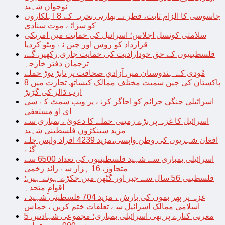
نوجوان شہید
جاسوسی کا الزام ثابت، قطر نے بھارتی بحریہ کے 8 اہلکاروں
کو سزائے موت سنادی
سلامتی کونسل اجلاس؛ اسرائیل کی حمایت میں امریکی
قرارداد کو روس اور چین نے ویٹو کردیا
فلسطینیوں کے حق خودارادیت کی حمایت جاری رکھیں گے،
ترجمان دفتر خارجہ
مُودی کے ہندوستان میں آزادیِ صحافت پر تابڑ توڑ حملے
پاکستان کی چین سمیت مختلف ممالک کیساتھ تجارت میں 8
ارب ڈالر کی گڑبڑ
اسرائیلی جنگی جرائم کو اجاگر کرنے پر ویب سمٹ کے سی
ای او مستعفی
اسرائیل کا غزہ پر بڑے زمینی حملے کا دعویٰ ، بمباری سے
مزید سینکڑوں فلسطینی شہید
افغان شہریوں کی وطن واپسی،مزید 4239 افراد واپس چلے
گئے
اسرائیلی بمباری سے شہید فلسطینیوں کی تعداد 6500 سے
متجاوز، 16 ہزار سے زائد زخمی
فلسطینی 56 سال سے جبر اور گٹھن میں جکڑے ہوئے ہیں؛
اقوامِ متحدہ
غزہ پر پھر بموں کی بارش ، مزید 704 فلسطینی شہید ،
اسلامی ممالک اسرائیل سے تعلقات ختم کریں ، حماس
مغربی کنارے پر بھی اسرائیلی بمباری؛ مجموعی شہادتیں 5