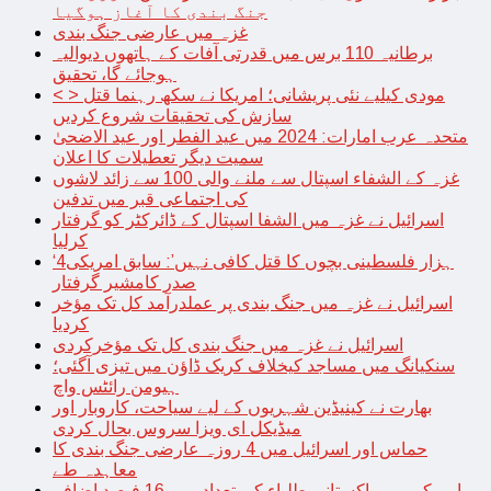
جنگ بندی کا آغاز ہوگیا
غزہ میں عارضی جنگ بندی
برطانیہ 110 برس میں قدرتی آفات کے ہاتھوں دیوالیہ
ہوجائے گا، تحقیق
< > مودی کیلیے نئی پریشانی؛ امریکا نے سکھ رہنما قتل
سازش کی تحقیقات شروع کردیں
متحدہ عرب امارات: 2024 میں عید الفطر اور عید الاضحیٰ
سمیت دیگر تعطیلات کا اعلان
غزہ کے الشفاء اسپتال سے ملنے والی 100 سے زائد لاشوں
کی اجتماعی قبر میں تدفین
اسرائیل نے غزہ میں الشفا اسپتال کے ڈائرکٹر کو گرفتار
کرلیا
‘4ہزار فلسطینی بچوں کا قتل کافی نہیں’: سابق امریکی
صدر کامشیر گرفتار
اسرائیل نے غزہ میں جنگ بندی پر عملدرآمد کل تک مؤخر
کردیا
اسرائیل نے غزہ میں جنگ بندی کل تک مؤخرکردی
سنکیانگ میں مساجد کیخلاف کریک ڈاؤن میں تیزی آگئی؛
ہیومن رائٹس واچ
بھارت نے کینیڈین شہریوں کے لیے سیاحت، کاروبار اور
میڈیکل ای ویزا سروس بحال کردی
حماس اور اسرائیل میں 4 روزہ عارضی جنگ بندی کا
معاہدہ طے
امریکہ میں پاکستانی طلباء کی تعداد میں 16 فیصد اضافہ