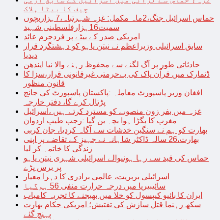
چیف کا بیٹا ہلاک
حماس اسرائیل جنگ،2ماہ مکمل: غزہ شہرتباہ،7ہزاربچوں
سمیت16ہزارفلسطینی شہید
امریکی صدر کے بیٹے پر فردجرم عائد
سابق اسرائیلی وزیراعظم نے نیتن یاہو کو دہشتگرد قرار
دیدیا
حادثاتی طور پر آگ لگنے سے محفوظ رہنے والا نیا ایندھن
ڈنمارک میں قرآن پاک کی بےحرمتی غیرقانونی قرار،سزا کا
قانون منظور
افغان وزیر پاسپورٹ معاملہ :پاکستان پاسپورٹ کی جانچ
پڑتال کرے گا، دفتر خارجہ
غزہ میں بفر زون منصوبے کو مسترد کرتے ہیں ،اسرائیل
مغرب کا بگڑا ہوا بچہ بن گیا :رجب طیب اردوان
بھارت کو ہم نے سنگین خدشات سے آگاہ کردیا، جان کربی
بھارت،26 سالہ ڈاکٹر شاہانہ نے جہیز کے تقاضے پر اپنی
زندگی کا خاتمہ کر لیا
حماس کی قید سے رہا ہونیوالے اسرائیلی شہری نیتن یاہو
پر برس پڑے
اسرائیلی بربریت، عالمی برادری کا دہرا معیار
سائیبیریا میں درجہ حرارت منفی 56 ہوگیا
ایران کا بائیو کیپسول کو خلا میں بھیجنے کا تجربہ کامیاب
سکھ رہنما قتل سازش کی تفتیش؛ امریکی حکام بھارت
پہنچ گئے