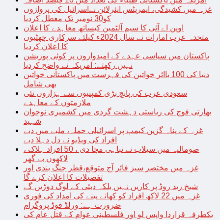
غزہ میں کشیدگی، ایمریٹس ایئرلائن نےاسرائیل کی پروازوں
کو30 نومبر تک معطل کردیا
اوپن اے آئی کا سیم آلٹمین کیساتھ معاہدے کا اعلان
متحدہ عرب امارات نے سال 2024ء کیلئے سرکاری چھٹیوں
کا اعلان کردیا
پاکستان میں سیاسی عہدے کے امیدواروں پر کوئی پوزیشن
نہیں رکھتے: امریکہ نے واضح کردیا
دنیا کی 100 بااثر خواتین کی فہرست میں پاکستانی خواتین
بھی شامل
سعودی عرب کی پانچ بڑی کمپنیوں سے ہزاروں نئی
ملازمتوں کے معاہدے
بھارتی فوج کی ریاستی دہشت گردی میں کشمیری نوجوان
شہید
غزہ کے پناہ گزین کیمپ پر اسرائیلی حملہ، ملبے میں دبے
افراد کی ویڈیو نے دل دہلا دیے
صومالیہ میں سیلاب نے تباہی مچا دی ، 50 افراد ہلاک ،
لاکھوں بے گھر
غزہ میں مختصر سیز فائر آج متوقع،قطر جنگ بندی اور
تفصیلات کا اعلان کرے گا
شیخ زید روڈ پر کاریں نہیں بلکہ دبئی کے لوگ دوڑیں گے
غزہ میں 22 لاکھ افراد کو کھانے پینے کی امداد کی فوری
ضرورت ہے: ورلڈ فوڈ پروگرام
یکطرفہ قراردا واپس لو اور فلسطینی عوام کے قتل عام کی