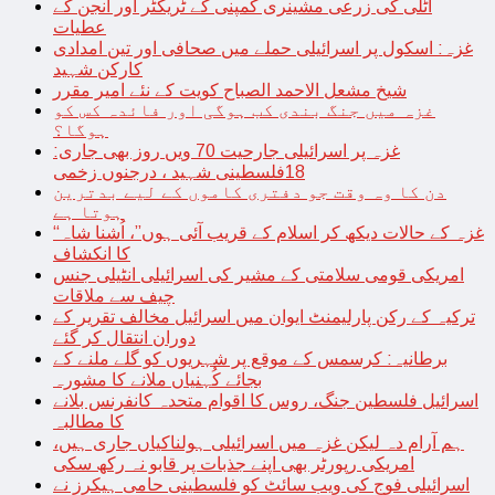
اٹلی کی زرعی مشینری کمپنی کے ٹریکٹر اور انجن کے
عطیات
غزہ: اسکول پر اسرائیلی حملے میں صحافی اور تین امدادی
کارکن شہید
شیخ مشعل الاحمد الصباح کویت کے نئے امیر مقرر
غزہ میں جنگ بندی کب ہوگی اور فائدہ کس کو
ہوگا؟
غزہ پر اسرائیلی جارحیت 70 ویں روز بھی جاری:
18فلسطینی شہید ، درجنوں زخمی
دن کا وہ وقت جو دفتری کاموں کے لیے بدترین
ہوتا ہے
“غزہ کے حالات دیکھ کر اسلام کے قریب آئی ہوں”، اُشنا شاہ
کا انکشاف
امریکی قومی سلامتی کے مشیر کی اسرائیلی انٹیلی جنس
چیف سے ملاقات
ترکیہ کے رکن پارلیمنٹ ایوان میں اسرائیل مخالف تقریر کے
دوران انتقال کر گئے
برطانیہ: کرسمس کے موقع پر شہریوں کو گلے ملنے کے
بجائے کُہنیاں ملانے کا مشورہ
اسرائیل فلسطین جنگ، روس کا اقوام متحدہ کانفرنس بلانے
کا مطالبہ
ہم آرام دہ لیکن غزہ میں اسرائیلی ہولناکیاں جاری ہیں،
امریکی رپورٹر بھی اپنے جذبات پر قابو نہ رکھ سکی
اسرائیلی فوج کی ویب سائٹ کو فلسطینی حامی ہیکرز نے