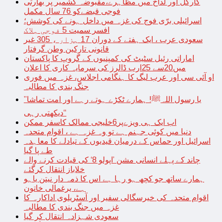
کارگل اور لداخ میں مظاہرے،مقبوضہ کشمیر پر بھارتی
فوجی قبضےکو 76 سال مکمل
اسرائیلی برّی فوج کی غزہ میں داخل ہونے کی کوشش؛
افسر سمیت 5 فوجی ہلاک
سعودی عرب ، ایک ہفتے کے دوران 17 ہزار ، 305 غیر
قانونی تارکین وطن گرفتار
اماراتی رئیل سٹیٹ کی کمپنیوں کے گروپ کا پاکستان
میں20سے 25ارب ڈالرز کی سرمایہ کاری کا اعلان
او آئی سی اور عرب لیگ کا ہنگامی اجلاس، غزہ میں فوری
جنگ بندی کا مطالبہ
’’یا رسول اللہﷺ! ہمارے ٹکڑے ہوتے رہے اور امت تماشا
دیکھتی رہی‘‘
اب ایک ہی ویزےپر6خلیجی ممالک کاسفر ممکن
دنیا میں کوئی جہنم ہے تو وہ غزہ ہے ، اقوام متحدہ
اسرائیل اور حماس کے درمیان قیدیوں کے تبادلے کا معاہدہ
طے پا گیا
چاند کے پہلے انسانی مشن ’اپولو 8‘ کی قیادت کرنے والے
خلاباز انتقال کرگئے
ہمارے ساتھ جو کچھ ہو رہا ہے اس کا ذمہ دار نیتن یاہو
ہے، یرغمالی خاتون
اقوام متحدہ کی خیرسگالی سفیر اور آسٹریلوی اداکارہ کا
غزہ میں جنگ بندی کا مطالبہ
سعودی شہزادہ انتقال کر گیا