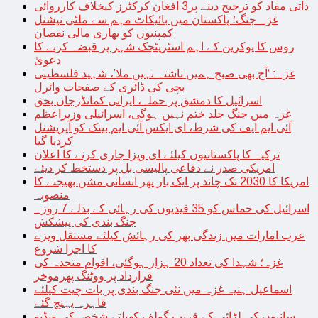
ذاتی مفاد کو ترجیح دینے پر3 افغان کرکٹرز کیخلاف کارروائی
غزہ جنگ؛ پاکستان میں بائیکاٹ مہم سے ملٹی نیشنل
کمپنیوں کو بھاری مالی نقصان
روس کا یوکرین کے اہم اسٹریٹجک شہر پر قبضہ کرنے کا
دعویٰ
غزہ: ‘آج بھی صبح ہمیں ناشتہ نہیں ملا’، شہید فلسطینی
بچی کی ڈائری کے صفحات وائرل
اسرائیل کا دمشق پر حملہ، ایرانی کمانڈرجاں بحق
غزہ میں جنگ جلد ختم نہیں ہوگی، اسرائیلی وزیراعظم
آئی ایم ایف کی شرط، ای ایکس آئی ایم بینک کو آپریشنل
کردیا گیا
ترکیہ کا پاکستانیوں کیلئے ای ویزا جاری کرنے کا اعلان
امریکی صدر نے دفاعی پالیسی بل پر دستخط کر دیئے
امریکا کا 2030 تک چاند پر ایک بار پھر انسانی مشن بھیجنے کا
منصوبہ
اسرائیل کی حماس کو 35 قیدیوں کی رہائی کے بدلے 7 روزہ
جنگ بندی کی پیشکش
عرب امارات میں زندگی بھر کی رہائش کیلئے مستقل ویزے
کا اجرا شروع
غزہ؛ شہدا کی تعداد 20 ہزار ہوگئی، اقوام متحدہ کی
قرارداد پر ووٹنگ پھرموخر
اسماعیل ہنیہ غزہ میں نئی جنگ بندی پر بات چیت کیلئے
قاہرہ پہنچ گئے
سانپوں کی لڑائی کے قریب گولف کھیلتے شخص کی ویڈیو