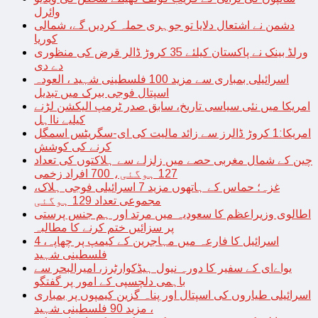
وائرل
دشمن نے اشتعال دلایا تو جوہری حملہ کردیں گے، شمالی
کوریا
ورلڈ بینک نے پاکستان کیلئے 35 کروڑ ڈالر قرض کی منظوری
دے دی
اسرائیلی بمباری سے مزید 100 فلسطینی شہید ، العودہ
اسپتال فوجی بیرک میں تبدیل
امریکا میں نئی سیاسی تاریخ، سابق صدر ٹرمپ الیکشن لڑنے
کیلیے نااہل
امریکا:1 کروڑ ڈالرز سے زائد مالیت کی ای-سگریٹس اسمگل
کرنے کی کوشش
چین کے شمال مغربی حصے میں زلزلے سے ہلاکتوں کی تعداد
127 ہوگئی، 700 افراد زخمی
غزہ؛ حماس کے ہاتھوں مزید 7 اسرائیلی فوجی ہلاک،
مجموعی تعداد 129 ہوگئی
اطالوی وزیراعظم کا سعودیہ میں مرتد اور ہم جنس پرستی
پر سزائیں ختم کرنے کا مطالبہ
اسرائیل کا فارعہ میں مہاجرین کے کیمپ پر چھاپہ، 4
فلسطینی شہید
یواےای کے سفیر کا دورہ نیول ہیڈکوارٹرز، امیرالبحر سے
باہمی دلچسپی کے امور پر گفتگو
اسرائیلی طیاروں کی اسپتال اور پناہ گزین کیمپوں پر بمباری
، مزید 90 فلسطینی شہید