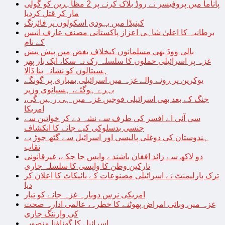
پاناما میں پروفیسر نے روڈ بلاک کرنے پر 2 مظاہرین کو گولی
مار کر قتل کردیا
کینیڈا میں یہودی اسکولوں پر فائرنگ
برطانیہ کا اعلیٰ شاہی اعزاز پاکستانی مصنف عارف انیس
کے نام
بالی ووڈ بھی مسلمانوں کیخلاف بغض میں پیش پیش
غزہ پر اسرائیلی حملوں کا سلسلہ رک نہ سکا، ایک بار پھر
ہسپتالوں کو نشانہ بنا ڈالا
یوکرین پر رونے والے غزہ میں اسرائیلی بمباری پر گونگے
بہرے ہوگئے، ہسپانوی وزیر
جنگ کے بعد بھی اسرائیلی فوجیں غزہ میں ہی رہیں گی،
امریکا
سی آئی اے افسر کی طرف سے نشہ دے کر خواتین سے
جنسی بدسلوکی کیے جانے کا انکشاف
ہندوستان کی دوغلی پالیسی اور اسرائیل سے گٹھ جوڑ بے
نقاب
دو لاکھ سے زائد افغان باشندے واپس جا چکے، غیرقانونی
تارکین وطن کا واپسی کا سلسلہ جاری
ترک پارلیمنٹ نے اسرائیلی مصنوعات کے بائیکاٹ کا اعلان کر
دیا
امریکی نرس دوبارہ غزہ جانے کو تیار
غزہ میں وبائی امراض پھوٹنے کا خطرہ، عالمی ادارہ صحت
کی وارننگ جاری
اسرائیل کا گھناؤنا منصوبہ