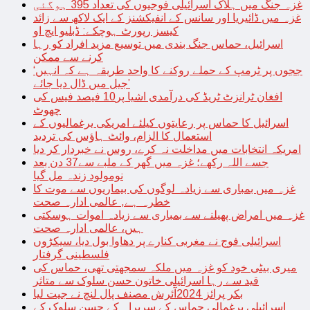
غزہ جنگ میں ہلاک اسرائیلی فوجیوں کی تعداد 395 ہوگئی
غزہ میں ڈائیریا اور سانس کے انفیکشنز کے ایک لاکھ سے زائد
کیسز رپورٹ ہوچکے: ڈبلیو ایچ او
اسرائیل، حماس جنگ بندی میں توسیع مزید افراد کو رہا
کرنے سے ممکن
‘ججوں پر ٹرمپ کے حملے روکنے کا واحد طریقہ ہے کہ انہیں
جیل میں ڈال دیا جائے’
افغان ٹرانزٹ ٹریڈ کی درآمدی اشیا پر10 فیصد فیس کی
چھوٹ
اسرائیل کا حماس پر رعایتوں کیلئے امریکی یرغمالیوں کے
استعمال کا الزام، وائٹ ہاؤس کی تردید
امریکہ انتخابات میں مداخلت نہ کرے، روس نے خبردار کر دیا
جسے اللہ رکھے؛ غزہ میں گھر کے ملبے سے37 دن بعد
نومولود زندہ مل گیا
غزہ میں بمباری سے زیادہ لوگوں کی بیماریوں سے موت کا
خطرہ ہے, عالمی ادارہ صحت
غزہ میں امراض پھیلنے سے بمباری سے زیادہ اموات ہوسکتی
ہیں، عالمی ادارہ صحت
اسرائیلی فوج نے مغربی کنارے پر دھاوا بول دیا، سیکڑوں
فلسطینی گرفتار
میری بیٹی خود کو غزہ میں ملکہ سمجھتی تھی، حماس کی
قید سے رہا اسرائیلی خاتون حسن سلوک سے متاثر
بکر پرائز 2024آئرش مصنف پال لنچ نے جیت لیا
اسرائیلی یرغمالی حماس کے سربراہ کے حسن سلوک کے