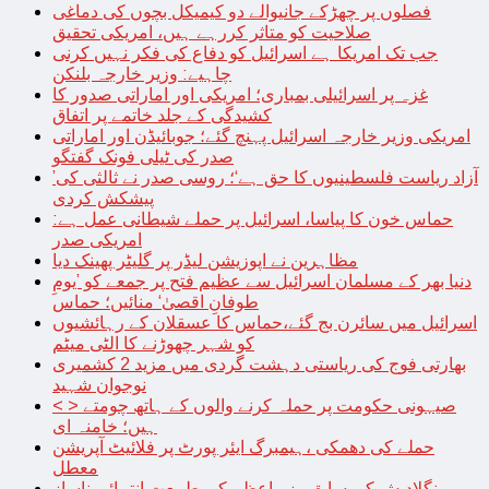
فصلوں پر چھڑکے جانیوالے دو کیمیکل بچوں کی دماغی
صلاحیت کو متاثر کررہے ہیں، امریکی تحقیق
جب تک امریکا ہے اسرائیل کو دفاع کی فکر نہیں کرنی
چاہیے: وزیر خارجہ بلنکن
غزہ پر اسرائیلی بمباری؛ امریکی اور اماراتی صدور کا
کشیدگی کے جلد خاتمے پر اتفاق
امریکی وزیر خارجہ اسرائیل پہنچ گئے؛ جوبائیڈن اور اماراتی
صدر کی ٹیلی فونک گفتگو
’آزاد ریاست فلسطینیوں کا حق ہے‘؛ روسی صدر نے ثالثی کی
پیشکش کردی
حماس خون کا پیاسا، اسرائیل پر حملے شیطانی عمل ہے:
امریکی صدر
مظاہرین نے اپوزیشن لیڈر پر گلیٹر پھینک دیا
دنیا بھر کے مسلمان اسرائیل سے عظیم فتح پر جمعے کو ’یومِ
طوفانِ اقصیٰ‘ منائیں؛ حماس
اسرائیل میں سائرن بج گئے،حماس کا عسقلان کے رہائشیوں
کو شہر چھوڑنے کا الٹی میٹم
بھارتی فوج کی ریاستی دہشت گردی میں مزید 2 کشمیری
نوجوان شہید
< > صیہونی حکومت پر حملہ کرنے والوں کے ہاتھ چومتے
ہیں؛ خامنہ ای
حملے کی دھمکی ،ہیمبرگ ایئر پورٹ پر فلائیٹ آپریشن
معطل
بنگلادیش کی سابق وزیراعظم کی طبیعت انتہائی ناساز