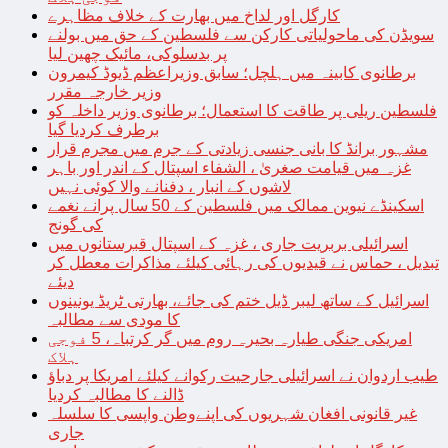
کارگل اور لداخ میں بھارت کے خلاف مظاہرے
سویڈن کی ماحولیاتی کارکن سے فلسطین کے حق میں بولنے
پر بدسلوکی، مائیک چھین لیا
برطانوی کابینہ میں ہلچل؛ سابق وزیراعظم ڈیوڈ کیمرون
وزیر خارجہ مقرر
فلسطین ریلی پر طاقت کا استعمال؛ برطانوی وزیر داخلہ کو
برطرف کردیا گیا
مشہور برانڈ کا بانی جنسی زیادتی کے جرم میں مجرم قرار
غزہ میں قیامت صغریٰ ، الشفاء اسپتال کے اندر اور باہر
لاشوں کے انبار ، دفنانے والا کوئی نہیں
اسکینڈے نیوین ممالک میں فلسطین کے 50 سال پرانے نغمے
کی گونج
اسرائیلی بربریت جاری ، غزہ کے اسپتال قبرستانوں میں
تبدیل ، حماس نے قیدیوں کی رہائی کیلئے مذاکرات معطل کر
دیئے
اسرائیل کے ساتھ لیبر ڈیل ختم کی جائے، بھارتی ٹریڈ یونینوں
کا مودی سے مطالبہ
امریکی جنگی طیارہ بحیرہ روم میں گر کرتباہ، 5 فوجی
ہلاک
طیب اردوان نے اسرائیلی جارحیت رکوانے کیلئے امریکا پر دباؤ
ڈالنے کا مطالبہ کردیا
غیر قانونی افغان شہریوں کی اپنےوطن واپسی کا سلسلہ
جاری