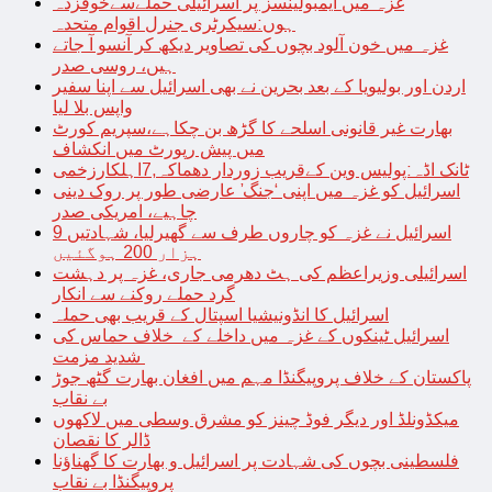
غزہ میں ایمبولینسز پر اسرائیلی حملےسےخوفزدہ
ہوں:سیکرٹری جنرل اقوام متحدہ
غزہ میں خون آلود بچوں کی تصاویر دیکھ کر آنسو آ جاتے
ہیں، روسی صدر
اردن اور بولیویا کے بعد بحرین نے بھی اسرائیل سے اپنا سفیر
واپس بلا لیا
بھارت غیر قانونی اسلحے کا گڑھ بن چکاہے،سپریم کورٹ
میں پیش رپورٹ میں انکشاف
ٹانک اڈہ:پولیس وین کےقریب زوردار دھماکہ,7اہلکارزخمی
اسرائیل کو غزہ میں اپنی ‘جنگ’ عارضی طور پر روک دینی
چاہیے، امریکی صدر
اسرائیل نے غزہ کو چاروں طرف سے گھیرلیا، شہادتیں 9
ہزار 200 ہوگئیں
اسرائیلی وزیراعظم کی ہٹ دھرمی جاری، غزہ پر دہشت
گرد حملے روکنے سے انکار
اسرائیل کا انڈونیشیا اسپتال کے قریب بھی حملہ
اسرائیل ٹینکوں کے غزہ میں داخلے کے خلاف حماس کی
شدید مزمت
پاکستان کے خلاف پروپیگنڈا مہم میں افغان بھارت گٹھ جوڑ
بے نقاب
میکڈونلڈ اور دیگر فوڈ چینز کو مشرق وسطی میں لاکھوں
ڈالر کا نقصان
فلسطینی بچوں کی شہادت پر اسرائیل و بھارت کا گھناؤنا
پروپیگنڈا بے نقاب