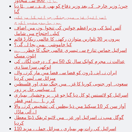
ہزار 900 سے متجاوز
چین؛ وزیر خارجہ کے بعد وزیر دفاع کو بھی عہدے سے ہٹا دیا
گیا
اسرائیل غزہ میں جنگی جرائم کا مرتکب
ہورہاہے،منیراکرم
آئس لینڈ کی وزیراعظم خواتین کی تنخواہوں میں اضافے
کیلیے احتجاج میں شامل
پیروں پر 30 تلواریں متوازن رکھنے کا عالمی ریکارڈ قائم
کیا خاموشی ہمیں بچا لے گی؟
اسرائیل حماس تنازع سے تیسری عالمی جنگ کا خطرہ ہے،
ایلون مسک
عدالت نے مجرم کوایک سال تک 50 نیم کے درخت لگانے کی
انوکھی سزا سنا دی
ایران نے اپنے ڈرون کو فضا سے فضا میں مار کرنے والے
میزائل سے لیس کردیا
سعودیہ اور جنوبی کوریا کا غزہ میں جنگ بندی اور فلسطین
کے سیاسی حل پر زور
اسرائیل کو لائسنس ٹو کِل دیا گیا جو غزہ پر وحشیانہ بمباری
کر رہا ہے، امیرِ قطر
آواز سن کر 10 سیکنڈ میں ذیا بیطس کی تشخیص کرنے والا
اے آئی ماڈل
گوگل میپ نے اسرائیل اور غزہ میں لائیو ٹریفک ڈیٹا معطل
کردیا
اسرائیل کی رات بھر بمباری ، میزائل حملے ، مزید 110