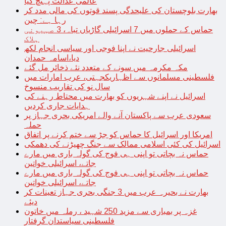
عالمی عدالت پہنچ گیا
بھارت بلوچستان کی علیحدگی پسند قوتوں کی مالی مدد کر
رہا ہے: چین
حماس کے حملوں میں 7 اسرائیلی گاڑیاں تباہ، 3 صہیونی
ہلاک
اسرائیلی جارحیت نے اپنا فوجی اور سیاسی انجام لکھ
دیا،اسامہ حمدان
مکہ مکرمہ میں سونے کے متعدد نئے ذخائر مل گئے
فلسطینی مسلمانوں سے اظہاریکجہتی، عرب امارات میں
سال نو کی تقاریب منسوخ
اسرائیل نے اپنے شہریوں کو بھارت میں محتاط رہنے کی
ہدایات جاری کردیں
سعودی عرب سے پاکستان آنے والے امریکی بحری جہاز پر
حملہ
امریکا اور اسرائیل کا حماس کو جڑ سے ختم کرنے پر اتفاق
اسرائیل کی کئی اسلامی ممالک سے جنگ چھیڑنے کی دھمکی
حماس نہ بچاتی تو اپنی ہی فوج کی گولہ باری میں مارے
جاتے، اسرائیلی خواتین
حماس نہ بچاتی تو اپنی ہی فوج کی گولہ باری میں مارے
جاتے، اسرائیلی خواتین
بھارت نے بحیرہ عرب میں 3 جنگی بحری جہاز تعینات کر
دیئے
غزہ پر بمباری سے مزید 250 شہید ، رملہ میں خاتون
فلسطینی سیاستدان گرفتار