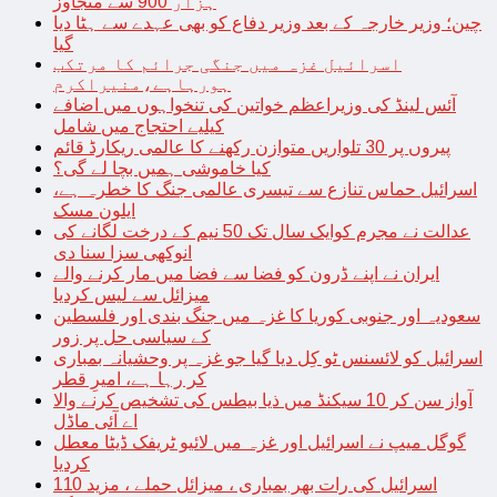
ہزار 900 سے متجاوز
چین؛ وزیر خارجہ کے بعد وزیر دفاع کو بھی عہدے سے ہٹا دیا
گیا
اسرائیل غزہ میں جنگی جرائم کا مرتکب
ہورہاہے،منیراکرم
آئس لینڈ کی وزیراعظم خواتین کی تنخواہوں میں اضافے
کیلیے احتجاج میں شامل
پیروں پر 30 تلواریں متوازن رکھنے کا عالمی ریکارڈ قائم
کیا خاموشی ہمیں بچا لے گی؟
اسرائیل حماس تنازع سے تیسری عالمی جنگ کا خطرہ ہے،
ایلون مسک
عدالت نے مجرم کوایک سال تک 50 نیم کے درخت لگانے کی
انوکھی سزا سنا دی
ایران نے اپنے ڈرون کو فضا سے فضا میں مار کرنے والے
میزائل سے لیس کردیا
سعودیہ اور جنوبی کوریا کا غزہ میں جنگ بندی اور فلسطین
کے سیاسی حل پر زور
اسرائیل کو لائسنس ٹو کِل دیا گیا جو غزہ پر وحشیانہ بمباری
کر رہا ہے، امیرِ قطر
آواز سن کر 10 سیکنڈ میں ذیا بیطس کی تشخیص کرنے والا
اے آئی ماڈل
گوگل میپ نے اسرائیل اور غزہ میں لائیو ٹریفک ڈیٹا معطل
کردیا
اسرائیل کی رات بھر بمباری ، میزائل حملے ، مزید 110