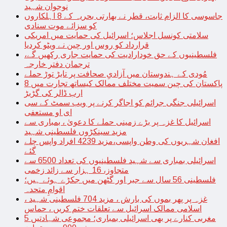
نوجوان شہید
جاسوسی کا الزام ثابت، قطر نے بھارتی بحریہ کے 8 اہلکاروں
کو سزائے موت سنادی
سلامتی کونسل اجلاس؛ اسرائیل کی حمایت میں امریکی
قرارداد کو روس اور چین نے ویٹو کردیا
فلسطینیوں کے حق خودارادیت کی حمایت جاری رکھیں گے،
ترجمان دفتر خارجہ
مُودی کے ہندوستان میں آزادیِ صحافت پر تابڑ توڑ حملے
پاکستان کی چین سمیت مختلف ممالک کیساتھ تجارت میں 8
ارب ڈالر کی گڑبڑ
اسرائیلی جنگی جرائم کو اجاگر کرنے پر ویب سمٹ کے سی
ای او مستعفی
اسرائیل کا غزہ پر بڑے زمینی حملے کا دعویٰ ، بمباری سے
مزید سینکڑوں فلسطینی شہید
افغان شہریوں کی وطن واپسی،مزید 4239 افراد واپس چلے
گئے
اسرائیلی بمباری سے شہید فلسطینیوں کی تعداد 6500 سے
متجاوز، 16 ہزار سے زائد زخمی
فلسطینی 56 سال سے جبر اور گٹھن میں جکڑے ہوئے ہیں؛
اقوامِ متحدہ
غزہ پر پھر بموں کی بارش ، مزید 704 فلسطینی شہید ،
اسلامی ممالک اسرائیل سے تعلقات ختم کریں ، حماس
مغربی کنارے پر بھی اسرائیلی بمباری؛ مجموعی شہادتیں 5