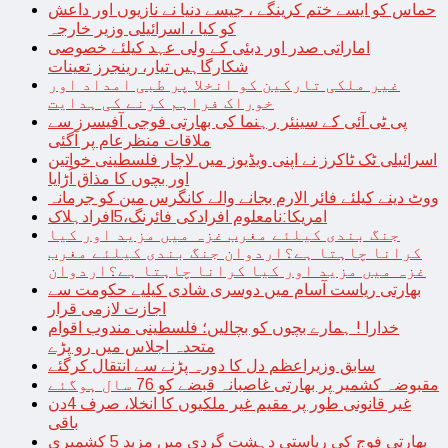
حماس کو ایسے ختم کرینگے ، جیسے دنیا نے نازیوں اور داعش
کو کیا ، اسرائیلی وزیر خارجہ
اماراتی صدر اور دبئی کے ولی عہد کیلئے خصوصی
شکارگاہیں تیار، رینجرز تعینات
غیر ملکی تارکین کو انخلا پر طبی امداد اور
خوراک فراہم کرنے کی ہدایت
پی ٹی آئی کے سینئر رہنما کی بھارتی فوجی آفیسرز سے
ملاقات منظرعام پر آگئی
اسرائیلی ٹک ٹاکرز نے اپنی ویڈیوز میں لاچار فلسطینی خواتین
اور بچوں کا مذاق اُڑایا
ووٹ دینے کیلئے فائر الارم بجانے والے کانگرس مین کو جرمانہ
امریکا:نامعلوم افرادکی فائرنگ،5افرادہلاک
جنگ بندی کیلئے مغرب غزہ میں مزید اور کیا
کرانا چاہتا ہے؟اردوان جنگ بندی کیلئے مغرب
غزہ میں مزید اور کیا کرانا چاہتا ہے؟اردوان
بھارتی ریاست آسام میں دوسری شادی کیلیے حکومت سے
اجازت لازمی قرار
خدارا ! ہمارے بچوں کو بچالیں؛ فلسطینی مندوب اقوام
متحدہ اجلاس میں رو پڑے
سابق وزیراعظم دل کا دورہ پڑنے سے انتقال کرگئے
مقبوضہ کشمیر پر بھارتی غاصبانہ قبضے کو 76 سال ہوگئے
غیر قانونی طور پر مقیم غیر ملکیوں کا انخلا، صرف 4دن
باقی
بھارتی فوج کی ریاستی دہشت گردی میں مزید 5 کشمیری