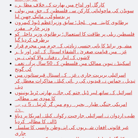
کارگل اور لداخ میں بھارت کے خلاف مظاہرے
سویڈن کی ماحولیاتی کارکن سے فلسطین کے حق میں بولنے
پر بدسلوکی، مائیک چھین لیا
برطانوی کابینہ میں ہلچل؛ سابق وزیراعظم ڈیوڈ کیمرون
وزیر خارجہ مقرر
فلسطین ریلی پر طاقت کا استعمال؛ برطانوی وزیر داخلہ کو
برطرف کردیا گیا
مشہور برانڈ کا بانی جنسی زیادتی کے جرم میں مجرم قرار
غزہ میں قیامت صغریٰ ، الشفاء اسپتال کے اندر اور باہر
لاشوں کے انبار ، دفنانے والا کوئی نہیں
اسکینڈے نیوین ممالک میں فلسطین کے 50 سال پرانے نغمے
کی گونج
اسرائیلی بربریت جاری ، غزہ کے اسپتال قبرستانوں میں
تبدیل ، حماس نے قیدیوں کی رہائی کیلئے مذاکرات معطل کر
دیئے
اسرائیل کے ساتھ لیبر ڈیل ختم کی جائے، بھارتی ٹریڈ یونینوں
کا مودی سے مطالبہ
امریکی جنگی طیارہ بحیرہ روم میں گر کرتباہ، 5 فوجی
ہلاک
طیب اردوان نے اسرائیلی جارحیت رکوانے کیلئے امریکا پر دباؤ
ڈالنے کا مطالبہ کردیا
غیر قانونی افغان شہریوں کی اپنےوطن واپسی کا سلسلہ
جاری