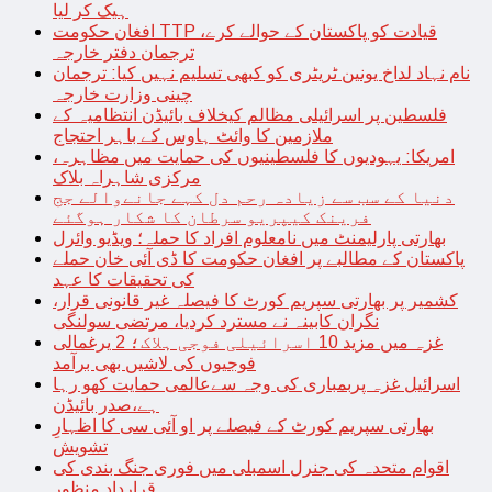
ہیک کر لیا
افغان حکومت TTP قیادت کو پاکستان کے حوالے کرے،
ترجمان دفتر خارجہ
نام نہاد لداخ یونین ٹریٹری کو کبھی تسلیم نہیں کیا: ترجمان
چینی وزارت خارجہ
فلسطین پر اسرائیلی مظالم کیخلاف بائیڈن انتظامیہ کے
ملازمین کا وائٹ ہاوس کے باہر احتجاج
امریکا: یہودیوں کا فلسطینیوں کی حمایت میں مظاہرہ،
مرکزی شاہراہ بلاک
دنیا کے سب سے زیادہ رحم دل کہے جانےوالے جج
فرینک کیپریو سرطان کا شکار ہوگئے
بھارتی پارلیمنٹ میں نامعلوم افراد کا حملہ؛ ویڈیو وائرل
پاکستان کے مطالبے پر افغان حکومت کا ڈی آئی خان حملے
کی تحقیقات کا عہد
کشمیر پر بھارتی سپریم کورٹ کا فیصلہ غیر قانونی قرار،
نگران کابینہ نے مسترد کردیا، مرتضی سولنگی
غزہ میں مزید 10 اسرائیلی فوجی ہلاک؛ 2 یرغمالی
فوجیوں کی لاشیں بھی برآمد
اسرائیل غزہ پربمباری کی وجہ سےعالمی حمایت کھو رہا
ہے،صدر بائیڈن
بھارتی سپریم کورٹ کے فیصلے پر او آئی سی کا اظہارِ
تشویش
اقوام متحدہ کی جنرل اسمبلی میں فوری جنگ بندی کی
قرارداد منظور