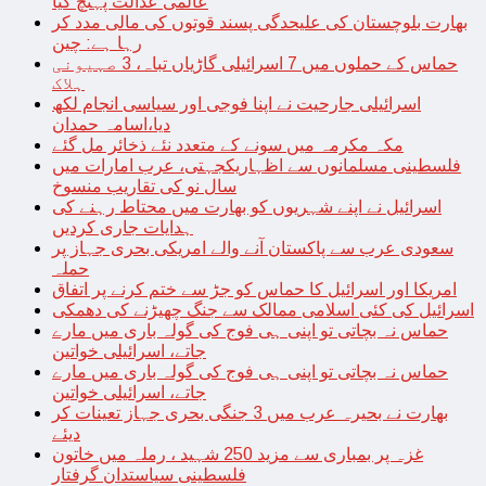
عالمی عدالت پہنچ گیا
بھارت بلوچستان کی علیحدگی پسند قوتوں کی مالی مدد کر
رہا ہے: چین
حماس کے حملوں میں 7 اسرائیلی گاڑیاں تباہ، 3 صہیونی
ہلاک
اسرائیلی جارحیت نے اپنا فوجی اور سیاسی انجام لکھ
دیا،اسامہ حمدان
مکہ مکرمہ میں سونے کے متعدد نئے ذخائر مل گئے
فلسطینی مسلمانوں سے اظہاریکجہتی، عرب امارات میں
سال نو کی تقاریب منسوخ
اسرائیل نے اپنے شہریوں کو بھارت میں محتاط رہنے کی
ہدایات جاری کردیں
سعودی عرب سے پاکستان آنے والے امریکی بحری جہاز پر
حملہ
امریکا اور اسرائیل کا حماس کو جڑ سے ختم کرنے پر اتفاق
اسرائیل کی کئی اسلامی ممالک سے جنگ چھیڑنے کی دھمکی
حماس نہ بچاتی تو اپنی ہی فوج کی گولہ باری میں مارے
جاتے، اسرائیلی خواتین
حماس نہ بچاتی تو اپنی ہی فوج کی گولہ باری میں مارے
جاتے، اسرائیلی خواتین
بھارت نے بحیرہ عرب میں 3 جنگی بحری جہاز تعینات کر
دیئے
غزہ پر بمباری سے مزید 250 شہید ، رملہ میں خاتون
فلسطینی سیاستدان گرفتار