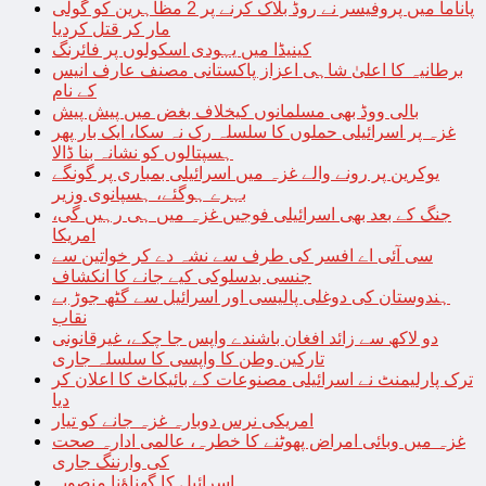
پاناما میں پروفیسر نے روڈ بلاک کرنے پر 2 مظاہرین کو گولی
مار کر قتل کردیا
کینیڈا میں یہودی اسکولوں پر فائرنگ
برطانیہ کا اعلیٰ شاہی اعزاز پاکستانی مصنف عارف انیس
کے نام
بالی ووڈ بھی مسلمانوں کیخلاف بغض میں پیش پیش
غزہ پر اسرائیلی حملوں کا سلسلہ رک نہ سکا، ایک بار پھر
ہسپتالوں کو نشانہ بنا ڈالا
یوکرین پر رونے والے غزہ میں اسرائیلی بمباری پر گونگے
بہرے ہوگئے، ہسپانوی وزیر
جنگ کے بعد بھی اسرائیلی فوجیں غزہ میں ہی رہیں گی،
امریکا
سی آئی اے افسر کی طرف سے نشہ دے کر خواتین سے
جنسی بدسلوکی کیے جانے کا انکشاف
ہندوستان کی دوغلی پالیسی اور اسرائیل سے گٹھ جوڑ بے
نقاب
دو لاکھ سے زائد افغان باشندے واپس جا چکے، غیرقانونی
تارکین وطن کا واپسی کا سلسلہ جاری
ترک پارلیمنٹ نے اسرائیلی مصنوعات کے بائیکاٹ کا اعلان کر
دیا
امریکی نرس دوبارہ غزہ جانے کو تیار
غزہ میں وبائی امراض پھوٹنے کا خطرہ، عالمی ادارہ صحت
کی وارننگ جاری
اسرائیل کا گھناؤنا منصوبہ