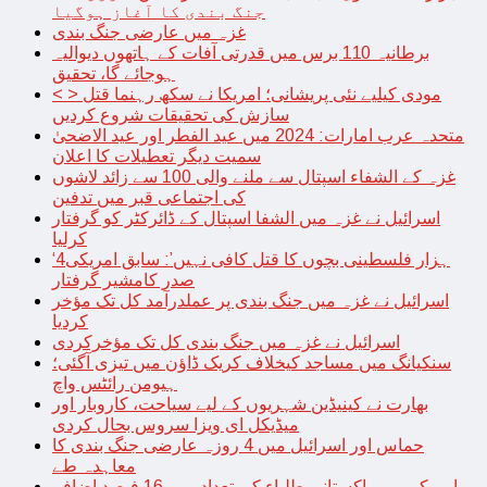
جنگ بندی کا آغاز ہوگیا
غزہ میں عارضی جنگ بندی
برطانیہ 110 برس میں قدرتی آفات کے ہاتھوں دیوالیہ
ہوجائے گا، تحقیق
< > مودی کیلیے نئی پریشانی؛ امریکا نے سکھ رہنما قتل
سازش کی تحقیقات شروع کردیں
متحدہ عرب امارات: 2024 میں عید الفطر اور عید الاضحیٰ
سمیت دیگر تعطیلات کا اعلان
غزہ کے الشفاء اسپتال سے ملنے والی 100 سے زائد لاشوں
کی اجتماعی قبر میں تدفین
اسرائیل نے غزہ میں الشفا اسپتال کے ڈائرکٹر کو گرفتار
کرلیا
‘4ہزار فلسطینی بچوں کا قتل کافی نہیں’: سابق امریکی
صدر کامشیر گرفتار
اسرائیل نے غزہ میں جنگ بندی پر عملدرآمد کل تک مؤخر
کردیا
اسرائیل نے غزہ میں جنگ بندی کل تک مؤخرکردی
سنکیانگ میں مساجد کیخلاف کریک ڈاؤن میں تیزی آگئی؛
ہیومن رائٹس واچ
بھارت نے کینیڈین شہریوں کے لیے سیاحت، کاروبار اور
میڈیکل ای ویزا سروس بحال کردی
حماس اور اسرائیل میں 4 روزہ عارضی جنگ بندی کا
معاہدہ طے
امریکہ میں پاکستانی طلباء کی تعداد میں 16 فیصد اضافہ