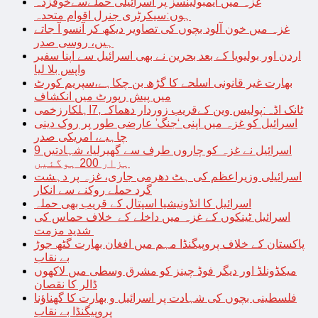
غزہ میں ایمبولینسز پر اسرائیلی حملےسےخوفزدہ
ہوں:سیکرٹری جنرل اقوام متحدہ
غزہ میں خون آلود بچوں کی تصاویر دیکھ کر آنسو آ جاتے
ہیں، روسی صدر
اردن اور بولیویا کے بعد بحرین نے بھی اسرائیل سے اپنا سفیر
واپس بلا لیا
بھارت غیر قانونی اسلحے کا گڑھ بن چکاہے،سپریم کورٹ
میں پیش رپورٹ میں انکشاف
ٹانک اڈہ:پولیس وین کےقریب زوردار دھماکہ,7اہلکارزخمی
اسرائیل کو غزہ میں اپنی ‘جنگ’ عارضی طور پر روک دینی
چاہیے، امریکی صدر
اسرائیل نے غزہ کو چاروں طرف سے گھیرلیا، شہادتیں 9
ہزار 200 ہوگئیں
اسرائیلی وزیراعظم کی ہٹ دھرمی جاری، غزہ پر دہشت
گرد حملے روکنے سے انکار
اسرائیل کا انڈونیشیا اسپتال کے قریب بھی حملہ
اسرائیل ٹینکوں کے غزہ میں داخلے کے خلاف حماس کی
شدید مزمت
پاکستان کے خلاف پروپیگنڈا مہم میں افغان بھارت گٹھ جوڑ
بے نقاب
میکڈونلڈ اور دیگر فوڈ چینز کو مشرق وسطی میں لاکھوں
ڈالر کا نقصان
فلسطینی بچوں کی شہادت پر اسرائیل و بھارت کا گھناؤنا
پروپیگنڈا بے نقاب