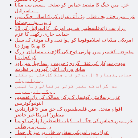
غزہ میں جنگ کا مقصد حماس کو صفحہ ہستی سے مٹانا
ہے، اسرائیل
غزہ میں جتنے بچے قتل ہوئے اُتنےعراق کی 14سالہ جنگ میں
نہیں ہوئے، جمائما
18 ہزار سے زائدفلسطینی شہید، امریکہ کا اسرائیل کی
حمایت جاری رکھنے کا عزم
امریکی میڈیا نے اسلاموفوبیا کو ہوا دینے والے مودی کے سیل
کا بھانڈا پھوڑ دیا
مقبوضہ کشمیر میں بھارتی فوج کی گاڑی نے مسلمان بزرگ
کو کچل دیا
مودی سرکار کی غنڈہ گردی؛ حریت رہنما جیل میں اور
سابق وزرائے اعلیٰ گھروں پر نظربند
حماس ہتھیار ڈال دے تو غزہ جنگ کل ختم ہو سکتی
ہے،امریکہ
مذاکرات کے بغیر کوئی یرغمالی رہا نہیں
ہوگا،ابوعبیدہ
غزہ پرسلامتی کونسل کےرکن ممالک کی رائےتقسیم،
انتونیوگوتریس
اقوام متحدہ میں فلسطینیوں کے حق میں 5 قراردادیں
منظور؛ امریکا غیر حاضر
غزہ میں حماس کی جگہ لینے کیلیے فلسطین اتھارٹی کو منا
رہے ہیں، برطانیہ
عراق میں امریکی سفارت خانے پر میزائل حملہ
غزہ؛ حماس سے لڑائی میں اسرائیل کے سابق آرمی