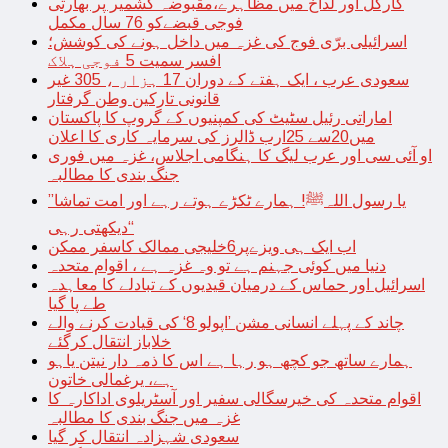
کارگل اور لداخ میں مظاہرے،مقبوضہ کشمیر پر بھارتی
فوجی قبضےکو 76 سال مکمل
اسرائیلی برّی فوج کی غزہ میں داخل ہونے کی کوشش؛
افسر سمیت 5 فوجی ہلاک
سعودی عرب ، ایک ہفتے کے دوران 17 ہزار ، 305 غیر
قانونی تارکین وطن گرفتار
اماراتی رئیل سٹیٹ کی کمپنیوں کے گروپ کا پاکستان
میں20سے 25ارب ڈالرز کی سرمایہ کاری کا اعلان
او آئی سی اور عرب لیگ کا ہنگامی اجلاس، غزہ میں فوری
جنگ بندی کا مطالبہ
’’یا رسول اللہﷺ! ہمارے ٹکڑے ہوتے رہے اور امت تماشا
دیکھتی رہی‘‘
اب ایک ہی ویزےپر6خلیجی ممالک کاسفر ممکن
دنیا میں کوئی جہنم ہے تو وہ غزہ ہے ، اقوام متحدہ
اسرائیل اور حماس کے درمیان قیدیوں کے تبادلے کا معاہدہ
طے پا گیا
چاند کے پہلے انسانی مشن ’اپولو 8‘ کی قیادت کرنے والے
خلاباز انتقال کرگئے
ہمارے ساتھ جو کچھ ہو رہا ہے اس کا ذمہ دار نیتن یاہو
ہے، یرغمالی خاتون
اقوام متحدہ کی خیرسگالی سفیر اور آسٹریلوی اداکارہ کا
غزہ میں جنگ بندی کا مطالبہ
سعودی شہزادہ انتقال کر گیا