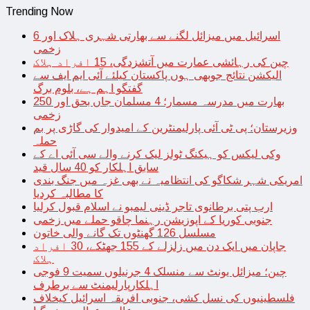
Trending Now
اسرائیل میں میزائل لگنے سے بھارتی شہری ہلاک اور 6
زخمی
چین کی رہائشی عمارت میں آتشزدگی، 15 افراد ہلاک
الیکشن نتائج جوبھی ہوں پاکستان کیلئے آئی ایم ایف سے
گفتگو اہم ہے، بلوم برگ
بھارت میں مدرسہ مسمار؛ 4 مسلمان جاں بحق اور 250
زخمی
وزیرستان؛ پی ٹی آئی پارلیمنٹرین کے امیدوار کی گاڑی پر بم
حملہ
وکی لیکس کو ہیکنگ ٹولز لیک کرنے والے سی آئی اے کے
سابق اہلکار کو 40 سال قید
امریکی شہر شکاگو کی انتظامیہ نے بھی غزہ میں جنگ بندی
کا مطالبہ کردیا
ارب پتی برطانوی تاجر ڈینی لیمبو نے اسلام قبول کرلیا
جنوبی کوریا کے اپوزیشن رہنما چاقو حملے میں زخمی
مسلسل 126 گھنٹوں تک گانے والی خاتون
جاپان میں ایک دن میں زلزلے کے 155 جھٹکے، 30 افراد
ہلاک
چین؛ میزائل یونٹ سے منسلک 4 جرنیلوں سمیت 9 فوجی
اہلکارپارلیمنٹ سے برطرف
فلسطینیوں کی نسل کشی، جنوبی افریقہ اسرائیل کیخلاف