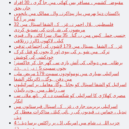
مقبوضہ کشمیر ، مسافر بس کھائی میں جا گری ، 30 افراد
جاں بحق
پاکستان دنیا بھرمیں پیاز پیداکرنے والے ممالک میں پانچویں
نمبر پر آ گیا
فلسطینی ہلال احمر نے غزہ کے الشفا اسپتال میں 32
مریضوں کی شہادت کی تصدیق کردی
جنسی حملہ کیس میں بے گناہ 35 سال سزا کاٹنے والے قیدی
کیلیے لاکھوں ڈالرز زرتلافی
غزہ کے الشفا ہسپتال میں 179 لاشوں کی اجتماعی تدفین
ترکیہ میں شوہر کی بیوی اور 3 بچوں کو قتل کرکے
خودکشی کی کوشش
برطانیہ میں دیوالی کی آتش بازی سے گھر جل کر خاکستر؛
بچوں سمیت 5 افراد ہلاک
اسرائیلی بمباری میں نومولودوں سمیت 179 مریض ملبے
میں دفن ہوگئے، ڈائریکٹر الشفا
اسرائیل کو الشفا اسپتال کو بچانا ہوگا، معاملے پر اسرائیلیوں
سے رابطے میں ہوں، بائیڈن
مصری کھلاڑی کا اسرائیلی کو شکست دے کر ہاتھ ملانے سے
انکار
اسرائیلی بربریت جاری ، غزہ کے اسپتال قبرستانوں میں
تبدیل ، حماس نے قیدیوں کی رہائی کیلئے مذاکرات معطل کر
دیئے
حزب اللہ نے شام میں امریکی اڈے پر راکٹس برسا دیئے؛ 4
فوجی ہلاک