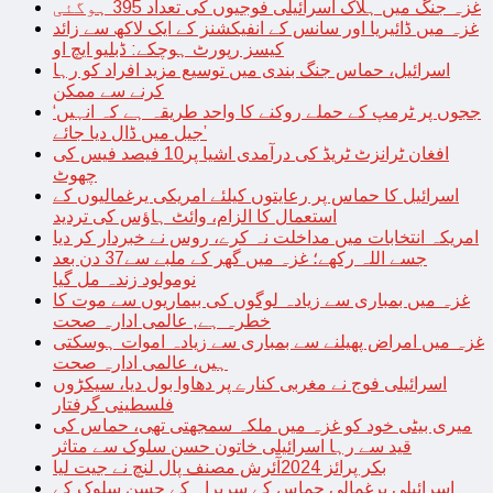
غزہ جنگ میں ہلاک اسرائیلی فوجیوں کی تعداد 395 ہوگئی
غزہ میں ڈائیریا اور سانس کے انفیکشنز کے ایک لاکھ سے زائد
کیسز رپورٹ ہوچکے: ڈبلیو ایچ او
اسرائیل، حماس جنگ بندی میں توسیع مزید افراد کو رہا
کرنے سے ممکن
‘ججوں پر ٹرمپ کے حملے روکنے کا واحد طریقہ ہے کہ انہیں
جیل میں ڈال دیا جائے’
افغان ٹرانزٹ ٹریڈ کی درآمدی اشیا پر10 فیصد فیس کی
چھوٹ
اسرائیل کا حماس پر رعایتوں کیلئے امریکی یرغمالیوں کے
استعمال کا الزام، وائٹ ہاؤس کی تردید
امریکہ انتخابات میں مداخلت نہ کرے، روس نے خبردار کر دیا
جسے اللہ رکھے؛ غزہ میں گھر کے ملبے سے37 دن بعد
نومولود زندہ مل گیا
غزہ میں بمباری سے زیادہ لوگوں کی بیماریوں سے موت کا
خطرہ ہے, عالمی ادارہ صحت
غزہ میں امراض پھیلنے سے بمباری سے زیادہ اموات ہوسکتی
ہیں، عالمی ادارہ صحت
اسرائیلی فوج نے مغربی کنارے پر دھاوا بول دیا، سیکڑوں
فلسطینی گرفتار
میری بیٹی خود کو غزہ میں ملکہ سمجھتی تھی، حماس کی
قید سے رہا اسرائیلی خاتون حسن سلوک سے متاثر
بکر پرائز 2024آئرش مصنف پال لنچ نے جیت لیا
اسرائیلی یرغمالی حماس کے سربراہ کے حسن سلوک کے