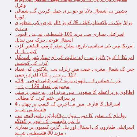
وائرل
دشمن نے اشتعال دلایا تو جوہری حملہ کردیں گے، شمالی
کوریا
ورلڈ بینک نے پاکستان کیلئے 35 کروڑ ڈالر قرض کی منظوری
دے دی
اسرائیلی بمباری سے مزید 100 فلسطینی شہید ، العودہ
اسپتال فوجی بیرک میں تبدیل
امریکا میں نئی سیاسی تاریخ، سابق صدر ٹرمپ الیکشن لڑنے
کیلیے نااہل
امریکا:1 کروڑ ڈالرز سے زائد مالیت کی ای-سگریٹس اسمگل
کرنے کی کوشش
چین کے شمال مغربی حصے میں زلزلے سے ہلاکتوں کی تعداد
127 ہوگئی، 700 افراد زخمی
غزہ؛ حماس کے ہاتھوں مزید 7 اسرائیلی فوجی ہلاک،
مجموعی تعداد 129 ہوگئی
اطالوی وزیراعظم کا سعودیہ میں مرتد اور ہم جنس پرستی
پر سزائیں ختم کرنے کا مطالبہ
اسرائیل کا فارعہ میں مہاجرین کے کیمپ پر چھاپہ، 4
فلسطینی شہید
یواےای کے سفیر کا دورہ نیول ہیڈکوارٹرز، امیرالبحر سے
باہمی دلچسپی کے امور پر گفتگو
اسرائیلی طیاروں کی اسپتال اور پناہ گزین کیمپوں پر بمباری
، مزید 90 فلسطینی شہید