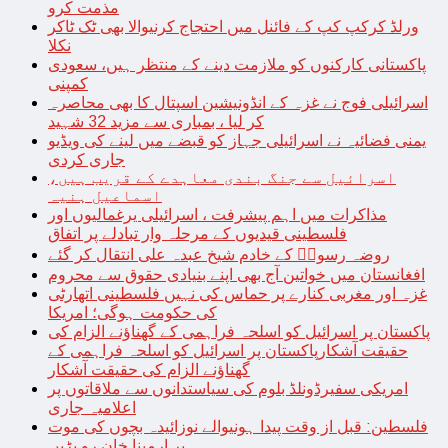
مذمت کرو
ورلڈ کرکپ کپ کے فائنل میں احتجاج کرنیوالا بھی ٹک ٹاکر
نکلا
پاکستانی کارکنوں کو ملازمت دینے کے منتظر ہیں، سعودی
کمپنی
اسرائیلی فوج نے غزہ کے انڈونیشین اسپتال کا بھی محاصرہ
کر لیا ، بمباری سے مزید 32 شہید
یمنی فضائیہ نے اسرائیلی جہاز کو قبضے میں لینے کی ویڈیو
جاری کردی
اسرائیل سے جنگ بندی معاہدے کے قریب ہیں،
اسماعیل ہنیہ
مذاکرات میں اہم پیشرفت ، اسرائیلی یرغمالیوں اور
فلسطینی قیدیوں کے مرحلہ وار تبادلے پر اتفاق
روضہ رسولؐ کے خادم شیخ عبدہ علی انتقال کر گئے
افغانستان میں خواتین آج بھی اپنے بنیادی حقوق سے محروم
غزہ اور مغربی کنارے پر حماس کی نہیں فلسطینی اتھارٹی
کی حکومت ہوگی؛ امریکا
پاکستان پر اسرائیل کو اسلحہ فراہمی کے گھناؤنے الزام کی
حقیقت آشکارپاکستان پر اسرائیل کو اسلحہ فراہمی کے
گھناؤنے الزام کی حقیقت آشکار
امریکی سفیرڈونلڈ بلوم کی سیاستدانوں سے ملاقاتوں پر
اعلامیہ جاری
فلسطین: قبل از وقت پیدا ہونیوالے نوزائیدہ بچوں کی موت
پر ارمینا خان رو پڑیں