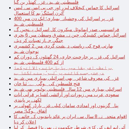
فلسطینی شہید ، غزہ کھنڈر بن گیا
اسرائیل کا حماس کیخلاف لیزر اور جی پی ایس سے لیس
‘آئرن اسٹنگ’ بم کا استعمال
غزہ پر اسرائیل کی وحشیانہ بمباری؛ ایک دن میں 400
فلسطینی شہید
فرانسیسی صدر ایمانوئل میکرون کل اسرائیل پہنچیں گے
اسرائیل حماس کشیدگی چین نے مشرق وسطیٰ میں 6 بحری
جنگی جہاز تعینات کر دیئے
بھارتی فوج کی ریاستی دہشت گردی میں 2 کشمیری
نوجوان شہید
اسرائیل کی غزہ پر جارحیت جاری، 24 گھنٹوں کے دوران کم
از کم 400 فلسطینی شہید
براعظم افریقا میں پایا جانے والا انوکھا
درخت، جسے کاٹنے پر ’لہو‘ رسنے لگتا ہے
غزہ کی معروف شاعرہ بھی اسرائیلی بمباری میں شہید
فتح فلسطین کی ہوگی ہے: ثنا خان
اسرائیلی بمباری میں 12 سالہ فلسطینی یوٹیوبر بھی شہید
سعودی عرب میں زیورات اور آرائشی اشیا پر قرآنی آیات
لکھنے پر پابندی
پناہ گزینوں اور امدادی سامان کیلیے غزہ بارڈر کھولنے پر
اتفاق ہوگیا؛ مصر
اقوام متحدہ نے 8 سال سے ایران پر عائد پابندیوں کے خاتمے کا
اعلان کر دیا
آئی ایم ایف کی کڑی شرط، حکومت نے بھی بڑا فیصلہ کر لیا