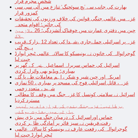
شخص مجرم قرار
بھارت کی جانب سے ’پچ سوئچنگ‘ تنازع میں آئی سی سی
کمزور قرار
غزہ میں عالمی جنگی قوانین کی خلاف ورزیوں کی تحقیقات
کی جائیں؛ اقوام متحدہ
چین میں دفتری عمارت میں خوفناک آتشزدگی؛ 26 ملازمین
ہلاک
غزہ پر اسرائیلی حملےجاری ،شہدا کی تعداد 12ہزارکےقریب
پہنچ گئی
گوجرانوالہ کی خاتون نے یونیسکو کا سالانہ عالمی ٹیچر ایوارڈ
جیت لیا
اسرائیل کی حماس سربراہ اسماعیل ہنیہ کے گھر پر
بمباری؛ ویڈیو بھی وائرل کردی
امریکہ اور چین شیر و شکر ، اہم معاملات طے پا گئے
غزہ ، قاتل اسرائیلی فوج کی مسجد پر بمباری ، 50 نمازی
شہید ، متعدد زخمی
اسرائیل نے سلامتی کونسل کا غزہ جنگ میں وقفے کا مطالبہ
مسترد کردیا
برطانیہ: غزہ جنگ بندی کی قرارداد پر لیبر
پارٹی میں بغاوت ہوگئی
حماس اوراسرائیل کے درمیان جنگ میں بڑی پیش
رفت،فریقین نے سیز فائر پر آمادگی ظاہر کردی
گوجرانوالہ کی رفعت عارف نے یونیسکو کا سالانہ عالمی
ٹیچر ایوارڈ جیت لیا