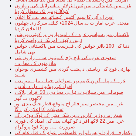
غزہ میں کشیدگی، ایمریٹس ایئرلائن نےاسرائیل کی پروازوں
کو30 نومبر تک معطل کردیا
اوپن اے آئی کا سیم آلٹمین کیساتھ معاہدے کا اعلان
متحدہ عرب امارات نے سال 2024ء کیلئے سرکاری چھٹیوں
کا اعلان کردیا
پاکستان میں سیاسی عہدے کے امیدواروں پر کوئی پوزیشن
نہیں رکھتے: امریکہ نے واضح کردیا
دنیا کی 100 بااثر خواتین کی فہرست میں پاکستانی خواتین
بھی شامل
سعودی عرب کی پانچ بڑی کمپنیوں سے ہزاروں نئی
ملازمتوں کے معاہدے
بھارتی فوج کی ریاستی دہشت گردی میں کشمیری نوجوان
شہید
غزہ کے پناہ گزین کیمپ پر اسرائیلی حملہ، ملبے میں دبے
افراد کی ویڈیو نے دل دہلا دیے
صومالیہ میں سیلاب نے تباہی مچا دی ، 50 افراد ہلاک ،
لاکھوں بے گھر
غزہ میں مختصر سیز فائر آج متوقع،قطر جنگ بندی اور
تفصیلات کا اعلان کرے گا
شیخ زید روڈ پر کاریں نہیں بلکہ دبئی کے لوگ دوڑیں گے
غزہ میں 22 لاکھ افراد کو کھانے پینے کی امداد کی فوری
ضرورت ہے: ورلڈ فوڈ پروگرام
یکطرفہ قراردا واپس لو اور فلسطینی عوام کے قتل عام کی