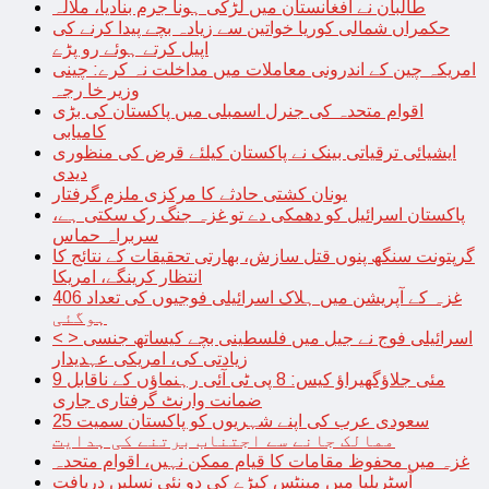
طالبان نے افغانستان میں لڑکی ہونا جرم بنادیا، ملالہ
حکمراں شمالی کوریا خواتین سے زیادہ بچے پیدا کرنے کی
اپیل کرتے ہوئے رو پڑے
امریکہ چین کے اندرونی معاملات میں مداخلت نہ کرے: چینی
وزیر خا رجہ
اقوام متحدہ کی جنرل اسمبلی میں پاکستان کی بڑی
کامیابی
ایشیائی ترقیاتی بینک نے پاکستان کیلئے قرض کی منظوری
دیدی
یونان کشتی حادثے کا مرکزی ملزم گرفتار
پاکستان اسرائیل کو دھمکی دے تو غزہ جنگ رک سکتی ہے،
سربراہ حماس
گرپتونت سنگھ پنوں قتل سازش، بھارتی تحقیقات کے نتائج کا
انتظار کرینگے، امریکا
غزہ کے آپریشن میں ہلاک اسرائیلی فوجیوں کی تعداد 406
ہوگئی
< > اسرائیلی فوج نے جیل میں فلسطینی بچے کیساتھ جنسی
زیادتی کی، امریکی عہدیدار
9 مئی جلاؤگھیراؤ کیس: 8 پی ٹی آئی رہنماؤں کے ناقابل
ضمانت وارنٹ گرفتاری جاری
سعودی عرب کی اپنے شہریوں کو پاکستان سمیت 25
ممالک جانے سے اجتناب برتنے کی ہدایت
غزہ میں محفوظ مقامات کا قیام ممکن نہیں، اقوام متحدہ
آسٹریلیا میں مینٹس کیڑے کی دو نئی نسلیں دریافت