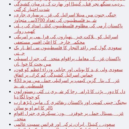
ہردیپ سنگھ نجر قتل، کینیڈا اور بھارت کے درمیان کشیدگی
شدت اختیار کرگئی
جنگی جنون میں مبتلا اسرائیل کی غزہ پربمباری جاری،
شہید فلسطینیوں کی تعداد 3700سے متجاوز
پاکستان آرمی کی مظلوم فلسطینیوں کیلئے امداد کی پہلی
کھیپ روانہ
اسرائیل کو ہلاکت خیز ہتھیاروں کی فراہمی پر امریکی
محکمہ خارجہ کا اعلیٰ افسر مستعفی
سعودی گول کیپر راغد النجار کا فلسطینیوں سے اظہار یک
جہتی
پاکستان غزہ کے معاملے پراقوام متحدہ کی جنرل اسمبلی
میں بحث کا خواہاں
سعودی ولی عہد کا یونانی اور جاپانی وزراء اعظم کو فون،
حماس اسرائیل کشیدگی کم کرانے پر اتفاق
غزہ کے پناہ گزین کیمپ پر اسرائیلی حملے میں مزید 433
فلسطینی شہید
دل کا دورہ پڑنے کا ڈرامہ رچا کر شہری نے کئی ریستورانوں
کو چونا لگا دیا
بیجنگ: چینی کمپنی اور پاکستان ریفائنری کے مابین ڈیڑھ ارب
ڈالر کا ایم او یو سائن
غزہ ہسپتال حملے پر خوفزدہ ہوں: سیکریٹری جنرل اقوامِ
متحدہ
سعودیہ، کینیڈا , ایران، ترکیہ اور فرانس سمیت عالمی