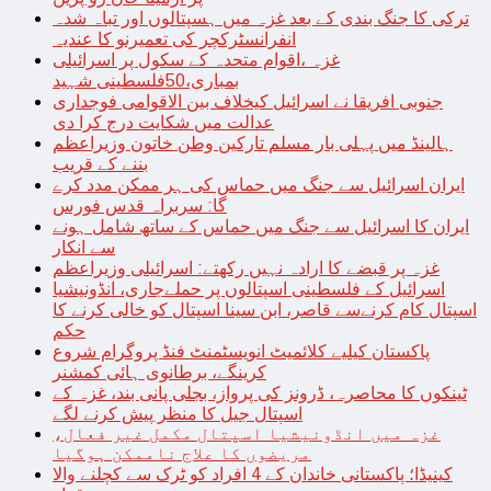
ترکی کا جنگ بندی کے بعد غزہ میں ہسپتالوں اور تباہ شدہ
انفرانسٹرکچر کی تعمیرنو کا عندیہ
غزہ ،اقوام متحدہ کے سکول پر اسرائیلی
بمباری،50فلسطینی شہید
جنوبی افریقا نے اسرائیل کیخلاف بین الاقوامی فوجداری
عدالت میں شکایت درج کرا دی
ہالینڈ میں پہلی بار مسلم تارکین وطن خاتون وزیراعظم
بننے کے قریب
ایران اسرائیل سے جنگ میں حماس کی ہر ممکن مدد کرے
گا: سربراہ قدس فورس
ایران کا اسرائیل سے جنگ میں حماس کے ساتھ شامل ہونے
سے انکار
غزہ پر قبضے کا ارادہ نہیں رکھتے: اسرائیلی وزیراعظم
اسرائیل کے فلسطینی اسپتالوں پر حملےجاری، انڈونیشیا
اسپتال کام کرنےسے قاصر، ابن سینا اسپتال کو خالی کرنے کا
حکم
پاکستان کیلیے کلائمیٹ انویسٹمنٹ فنڈ پروگرام شروع
کرینگے، برطانوی ہائی کمشنر
ٹینکوں کا محاصرہ، ڈرونز کی پرواز، بجلی پانی بند، غزہ کے
اسپتال جیل کا منظر پیش کرنے لگے
غزہ میں انڈونیشیا اسپتال مکمل غیر فعال،
مریضوں کا علاج ناممکن ہوگیا
کینیڈا؛ پاکستانی خاندان کے 4 افراد کو ٹرک سے کچلنے والا