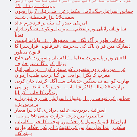
چیف کا بیٹا ہلاک
حماس اسرائیل جنگ،2ماہ مکمل: غزہ شہرتباہ،7ہزاربچوں
سمیت16ہزارفلسطینی شہید
امریکی صدر کے بیٹے پر فردجرم عائد
سابق اسرائیلی وزیراعظم نے نیتن یاہو کو دہشتگرد قرار
دیدیا
حادثاتی طور پر آگ لگنے سے محفوظ رہنے والا نیا ایندھن
ڈنمارک میں قرآن پاک کی بےحرمتی غیرقانونی قرار،سزا کا
قانون منظور
افغان وزیر پاسپورٹ معاملہ :پاکستان پاسپورٹ کی جانچ
پڑتال کرے گا، دفتر خارجہ
غزہ میں بفر زون منصوبے کو مسترد کرتے ہیں ،اسرائیل
مغرب کا بگڑا ہوا بچہ بن گیا :رجب طیب اردوان
بھارت کو ہم نے سنگین خدشات سے آگاہ کردیا، جان کربی
بھارت،26 سالہ ڈاکٹر شاہانہ نے جہیز کے تقاضے پر اپنی
زندگی کا خاتمہ کر لیا
حماس کی قید سے رہا ہونیوالے اسرائیلی شہری نیتن یاہو
پر برس پڑے
اسرائیلی بربریت، عالمی برادری کا دہرا معیار
سائیبیریا میں درجہ حرارت منفی 56 ہوگیا
ایران کا بائیو کیپسول کو خلا میں بھیجنے کا تجربہ کامیاب
سکھ رہنما قتل سازش کی تفتیش؛ امریکی حکام بھارت
پہنچ گئے