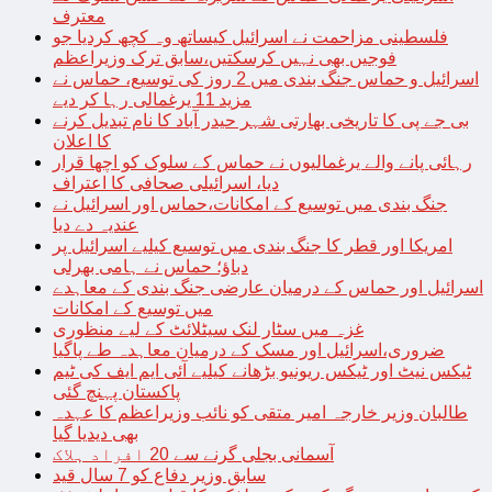
معترف
فلسطینی مزاحمت نے اسرائیل کیساتھ وہ کچھ کردیا جو
فوجیں بھی نہیں کرسکتیں،سابق ترک وزیراعظم
اسرائیل و حماس جنگ بندی میں 2 روز کی توسیع، حماس نے
مزید 11 یرغمالی رہا کر دیے
بی جے پی کا تاریخی بھارتی شہر حیدر آباد کا نام تبدیل کرنے
کا اعلان
رہائی پانے والے یرغمالیوں نے حماس کے سلوک کو اچھا قرار
دیا، اسرائیلی صحافی کا اعتراف
جنگ بندی میں توسیع کے امکانات،حماس اور اسرائیل نے
عندیہ دے دیا
امریکا اور قطر کا جنگ بندی میں توسیع کیلیے اسرائیل پر
دباؤ؛ حماس نے ہامی بھرلی
اسرائیل اور حماس کے درمیان عارضی جنگ بندی کے معاہدے
میں توسیع کے امکانات
غزہ میں سٹار لنک سیٹلائٹ کے لیے منظوری
ضروری،اسرائیل اور مسک کے درمیان معاہدہ طے پاگیا
ٹیکس نیٹ اور ٹیکس ریونیو بڑھانے کیلیے آئی ایم ایف کی ٹیم
پاکستان پہنچ گئی
طالبان وزیر خارجہ امیر متقی کو نائب وزیراعظم کا عہدہ
بھی دیدیا گیا
آسمانی بجلی گرنے سے 20 افراد ہلاک
سابق وزیر دفاع کو 7 سال قید