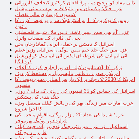
ذاتی مفاد کو ترجیح دینے پر3 افغان کرکٹرز کیخلاف کارروائی
غزہ جنگ؛ پاکستان میں بائیکاٹ مہم سے ملٹی نیشنل
کمپنیوں کو بھاری مالی نقصان
روس کا یوکرین کے اہم اسٹریٹجک شہر پر قبضہ کرنے کا
دعویٰ
غزہ: ‘آج بھی صبح ہمیں ناشتہ نہیں ملا’، شہید فلسطینی
بچی کی ڈائری کے صفحات وائرل
اسرائیل کا دمشق پر حملہ، ایرانی کمانڈرجاں بحق
غزہ میں جنگ جلد ختم نہیں ہوگی، اسرائیلی وزیراعظم
آئی ایم ایف کی شرط، ای ایکس آئی ایم بینک کو آپریشنل
کردیا گیا
ترکیہ کا پاکستانیوں کیلئے ای ویزا جاری کرنے کا اعلان
امریکی صدر نے دفاعی پالیسی بل پر دستخط کر دیئے
امریکا کا 2030 تک چاند پر ایک بار پھر انسانی مشن بھیجنے کا
منصوبہ
اسرائیل کی حماس کو 35 قیدیوں کی رہائی کے بدلے 7 روزہ
جنگ بندی کی پیشکش
عرب امارات میں زندگی بھر کی رہائش کیلئے مستقل ویزے
کا اجرا شروع
غزہ؛ شہدا کی تعداد 20 ہزار ہوگئی، اقوام متحدہ کی
قرارداد پر ووٹنگ پھرموخر
اسماعیل ہنیہ غزہ میں نئی جنگ بندی پر بات چیت کیلئے
قاہرہ پہنچ گئے
سانپوں کی لڑائی کے قریب گولف کھیلتے شخص کی ویڈیو