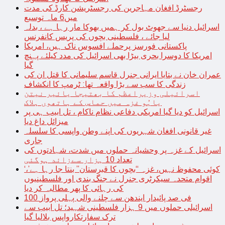
رجسٹرڈ افغان مہاجرین کی رجسٹریشن کارڈ کی مدت
میں6 ماہ توسیع
اسرائیل دنیا سے جھوٹ بول کر ہمیں بھوکا مار رہا ہے ، بدلہ
لیا جائے ، فلسطینی بچوں کی پریس کانفرنس
پاکستانی فورسز پرحملے افسوس ناک ہیں، امریکا
امریکا کا دوسرا بحری بیڑا بھی اسرائیل کی مدد کیلئے پہنچ
گیا
عمران خان نے بتایا ایرانی جنرل قاسم سلیمانی کا قتل ان کی
زندگی کا سب سے بڑا واقعہ تھا: ٹرمپ کا انکشاف
اسرائیلی وزیراعظم کا بھتیجا یائیر نیتن
یاہُو غزہ میں حماس کے ہاتھوں ہلاک
اسرائیل کو دیا گیا امریکی دفاعی نظام ناکام ، تل ابیب ہی پر
میزائل داغ دیا
غیر قانونی افغان شہریوں کی اپنے وطن واپسی کا سلسلہ
جاری
اسرائیل کے غزہ پر وحشیانہ حملوں میں شدت، شہادتوں کی
تعداد 10 ہزار سےزائد ہوگئی
‘کوئی محفوظ نہیں، غزہ “بچوں کا قبرستان” بنتا جا رہا ہے’،
اقوام متحدہ سیکرٹری جنرل نے جنگ بندی اور فلسطینیوں
کی رہائی کا پھر مطالبہ کر دیا
100 فی صد پائیدار ایندھن سے چلنے والی پہلی پرواز
اسرائیلی حملوں میں 9 ہزار فلسطینی شہید؛ تل ابیب سے
ترک سفارتکارواپس بلالیا گیا