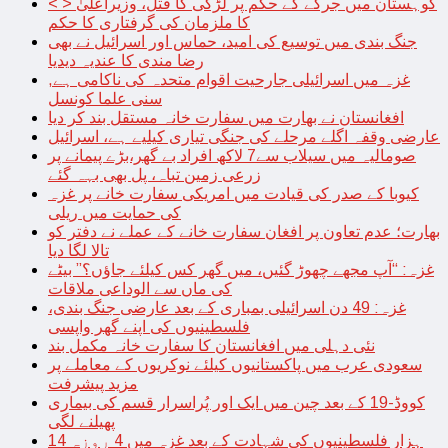
< > کوہستان میں جرگے کے حکم پر لڑکی کا قتل، وزیراعلیٰ
کا ملزمان کی گرفتاری کا حکم
جنگ بندی میں توسیع کی امید، حماس اور اسرائیل نے بھی
رضا مندی کا عندیہ دیدیا
غزہ میں اسرائیلی جارحیت اقوام متحدہ کی ناکامی ہے,
سنی علما کونسل
افغانستان نے بھارت میں سفارت خانہ مستقل بند کر دیا
عارضی وقفہ اگلے مرحلے کی جنگی تیاری کیلیے ہے، اسرائیل
صومالیہ میں سیلاب سے7 لاکھ افراد بے گھر،بڑے پیمانے پر
زرعی زمین تباہ، پل بھی بہہ گئے
کیوبا کے صدر کی قیادت میں امریکی سفارت خانے پر غزہ
کی حمایت میں ریلی
بھارت؛ عدم تعاون پر افغان سفارت خانے کے عملے نے دفتر کو
تالا لگا دیا
غزہ: “آپ مجھے چھوڑ گئیں، میں گھر کس کیلئے جاؤں؟” بیٹے
کی ماں سے الوداعی ملاقات
غزہ: 49 دن اسرائیلی بمباری کے بعد عارضی جنگ بندی،
فلسطینیوں کی اپنے گھر واپسی
نئی دہلی میں افغانستان کا سفارت خانہ مکمل بند
سعودی عرب میں پاکستانیوں کیلئے نوکریوں کے معاملے پر
مزید پیشرفت
کووڈ-19 کے بعد چین میں ایک اور پُراسرار قسم کی بیماری
پھیلنے لگی
14 ہزار فلسطینیوں کی شہادت کے بعد غزہ میں 4 روزہ