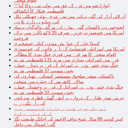
اقوام متحدہ
“ایوارڈ شو میں غزہ کے حق میں بولنے سے روکا گیا”؛
فلسطینی فنکار کا انکشاف
آن لائن آرڈر کی گئی بریانی میں سے ‘مری ہوئی چھپکلی’ نکل
آئی، ویڈیو نے دل دہلا دیے
انجوجس دن پاکستان گئی ہمارے لیے مرگئی،والدگیان پرساد
امریکا میں خوبصورت جزیرہ صرف 25 لاکھ ڈالرز میں برائے
فروخت
کینیڈا جانے کے خواہش مندوں کیلئے خوشخبری
امریکا میں اسرائیلی قونصلیٹ کے باہر خاتون کی خودسوزی
اقوام متحدہ کا پھر غزہ میں فوری جنگ بندی کا مطالبہ
غزہ میں اسرائیلی بمباری میں مزید 131 فلسطینی شہید
جنگ بندی ختم ہوتے ہی اسرئیل کے غزہ پر دوبارہ حملے،
بچوں سمیت 37 فلسطینی شہید
پاکستانی سفیر سلجوق مستنصر کیمیائی ہتھیاروں کی
سالانہ کانفرنس کے چیئرپرسن منتخب
جنگ بندی ختم ہوتے ہی اسرائیل کے غزہ پر وحشیانہ حملے،
بچوں سمیت 32 فلسطینی شہید
جرمن صدر طیارے کے دروازے پر آدھے گھنٹے قطری میزبانوں
کی راہ تکتے رہے
امریکی فوجی طیارہ جاپان کے سمندر میں
گرکرتباہ ہوگیا
امیرِ کویت 86 سالہ شیخ نواف الاحمد کی اچانک طبیعت بگڑ
گئی؛ اسپتال میں داخل