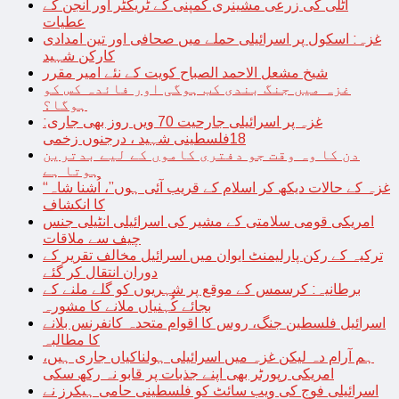
اٹلی کی زرعی مشینری کمپنی کے ٹریکٹر اور انجن کے
عطیات
غزہ: اسکول پر اسرائیلی حملے میں صحافی اور تین امدادی
کارکن شہید
شیخ مشعل الاحمد الصباح کویت کے نئے امیر مقرر
غزہ میں جنگ بندی کب ہوگی اور فائدہ کس کو
ہوگا؟
غزہ پر اسرائیلی جارحیت 70 ویں روز بھی جاری:
18فلسطینی شہید ، درجنوں زخمی
دن کا وہ وقت جو دفتری کاموں کے لیے بدترین
ہوتا ہے
“غزہ کے حالات دیکھ کر اسلام کے قریب آئی ہوں”، اُشنا شاہ
کا انکشاف
امریکی قومی سلامتی کے مشیر کی اسرائیلی انٹیلی جنس
چیف سے ملاقات
ترکیہ کے رکن پارلیمنٹ ایوان میں اسرائیل مخالف تقریر کے
دوران انتقال کر گئے
برطانیہ: کرسمس کے موقع پر شہریوں کو گلے ملنے کے
بجائے کُہنیاں ملانے کا مشورہ
اسرائیل فلسطین جنگ، روس کا اقوام متحدہ کانفرنس بلانے
کا مطالبہ
ہم آرام دہ لیکن غزہ میں اسرائیلی ہولناکیاں جاری ہیں،
امریکی رپورٹر بھی اپنے جذبات پر قابو نہ رکھ سکی
اسرائیلی فوج کی ویب سائٹ کو فلسطینی حامی ہیکرز نے