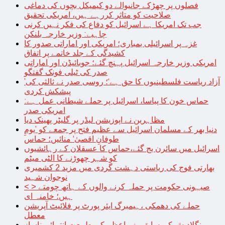
فصلوں پر چھڑکے جانیوالے دو کیمیکل بچوں کی دماغی
صلاحیت کو متاثر کررہے ہیں، امریکی تحقیق
جب تک امریکا ہے اسرائیل کو دفاع کی فکر نہیں کرنی
چاہیے: وزیر خارجہ بلنکن
غزہ پر اسرائیلی بمباری؛ امریکی اور اماراتی صدور کا
کشیدگی کے جلد خاتمے پر اتفاق
امریکی وزیر خارجہ اسرائیل پہنچ گئے؛ جوبائیڈن اور اماراتی
صدر کی ٹیلی فونک گفتگو
’آزاد ریاست فلسطینیوں کا حق ہے‘؛ روسی صدر نے ثالثی کی
پیشکش کردی
حماس خون کا پیاسا، اسرائیل پر حملے شیطانی عمل ہے:
امریکی صدر
مظاہرین نے اپوزیشن لیڈر پر گلیٹر پھینک دیا
دنیا بھر کے مسلمان اسرائیل سے عظیم فتح پر جمعے کو ’یومِ
طوفانِ اقصیٰ‘ منائیں؛ حماس
اسرائیل میں سائرن بج گئے،حماس کا عسقلان کے رہائشیوں
کو شہر چھوڑنے کا الٹی میٹم
بھارتی فوج کی ریاستی دہشت گردی میں مزید 2 کشمیری
نوجوان شہید
< > صیہونی حکومت پر حملہ کرنے والوں کے ہاتھ چومتے
ہیں؛ خامنہ ای
حملے کی دھمکی ،ہیمبرگ ایئر پورٹ پر فلائیٹ آپریشن
معطل
بنگلادیش کی سابق وزیراعظم کی طبیعت انتہائی ناساز