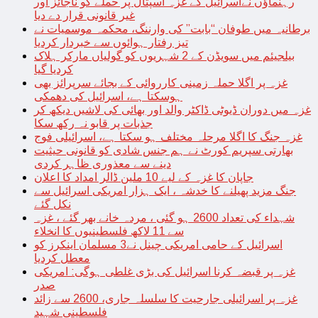
رہنماؤں نےاسرائیل کے غزہ اسپتال پر حملے کو ناجائز اور
غیر قانونی قرار دے دیا
برطانیہ میں طوفان “بابت” کی وارننگ، محکمہ موسمیات نے
تیز رفتار ہوائوں سے خبردار کردیا
بیلجیئم میں سویڈن کے 2 شہریوں کو گولیاں مارکر ہلاک
کردیا گیا
غزہ پر اگلا حملہ زمینی کارروائی کے بجائے سرپرائز بھی
ہوسکتا ہے، اسرائیل کی دھمکی
غزہ میں دوران ڈیوٹی ڈاکٹر والد اور بھائی کی لاشیں دیکھ کر
جذبات پر قابو نہ رکھ سکا
غزہ جنگ کا اگلا مرحلہ مختلف ہو سکتا ہے، اسرائیلی فوج
بھارتی سپریم کورٹ نے ہم جنس شادی کو قانونی حیثیت
دینے سے معذوری ظاہر کردی
جاپان کا غزہ کے لیے 10 ملین ڈالر امداد کا اعلان
جنگ مزید پھیلنے کا خدشہ ، ایک ہزار امریکی اسرائیل سے
نکل گئے
شہداء کی تعداد 2600 ہو گئی ، مردہ خانے بھر گئے ، غزہ
سے 11 لاکھ فلسطینیوں کا انخلاء
اسرائیل کے حامی امریکی چینل نے3 مسلمان اینکرز کو
معطل کردیا
غزہ پر قبضہ کرنا اسرائیل کی بڑی غلطی ہوگی: امریکی
صدر
غزہ پر اسرائیلی جارحیت کا سلسلہ جاری، 2600 سے زائد
فلسطینی شہید