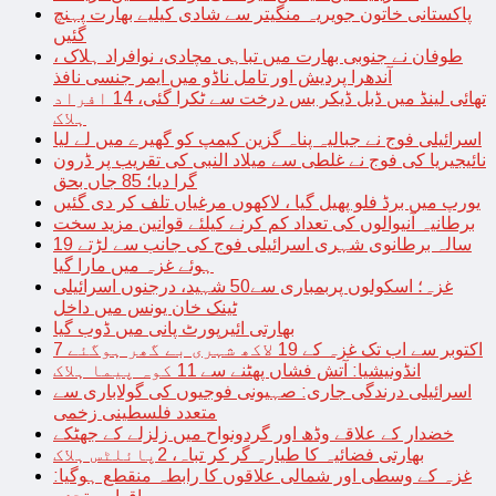
پاکستانی خاتون جویریہ منگیتر سے شادی کیلیے بھارت پہنچ
گئیں
طوفان نے جنوبی بھارت میں تباہی مچادی، نوافراد ہلاک ،
آندھرا پردیش اور تامل ناڈو میں ایمر جنسی نافذ
تھائی لینڈ میں ڈبل ڈیکر بس درخت سے ٹکرا گئی، 14 افراد
ہلاک
اسرائیلی فوج نے جبالیہ پناہ گزین کیمپ کو گھیرے میں لے لیا
نائیجیریا کی فوج نے غلطی سے میلاد النبی کی تقریب پر ڈرون
گرا دیا؛ 85 جاں بحق
یورپ میں برڈ فلو پھیل گیا ، لاکھوں مرغیاں تلف کر دی گئیں
برطانیہ آنیوالوں کی تعداد کم کرنے کیلئے قوانین مزید سخت
19 سالہ برطانوی شہری اسرائیلی فوج کی جانب سے لڑتے
ہوئے غزہ میں مارا گیا
غزہ؛ اسکولوں پربمباری سے50 شہید، درجنوں اسرائیلی
ٹینک خان یونس میں داخل
بھارتی ائیرپورٹ پانی میں ڈوب گیا
7 اکتوبر سے اب تک غزہ کے 19 لاکھ شہری بے گھر ہوگئے
انڈونیشیا: آتش فشاں پھٹنے سے 11 کوہ پیما ہلاک
اسرائیلی درندگی جاری: صہیونی فوجیوں کی گولاباری سے
متعدد فلسطینی زخمی
خضدار کے علاقے وڈھ اور گردونواح میں زلزلے کے جھٹکے
بھارتی فضائیہ کا طیارہ گر کر تباہ، 2پائلٹس ہلاک
غزہ کے وسطی اور شمالی علاقوں کا رابطہ منقطع ہوگیا: