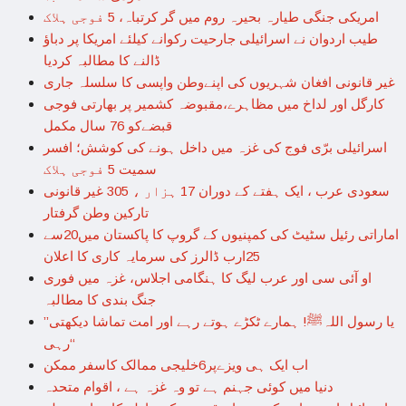
امریکی جنگی طیارہ بحیرہ روم میں گر کرتباہ، 5 فوجی ہلاک
طیب اردوان نے اسرائیلی جارحیت رکوانے کیلئے امریکا پر دباؤ
ڈالنے کا مطالبہ کردیا
غیر قانونی افغان شہریوں کی اپنےوطن واپسی کا سلسلہ جاری
کارگل اور لداخ میں مظاہرے،مقبوضہ کشمیر پر بھارتی فوجی
قبضےکو 76 سال مکمل
اسرائیلی برّی فوج کی غزہ میں داخل ہونے کی کوشش؛ افسر
سمیت 5 فوجی ہلاک
سعودی عرب ، ایک ہفتے کے دوران 17 ہزار ، 305 غیر قانونی
تارکین وطن گرفتار
اماراتی رئیل سٹیٹ کی کمپنیوں کے گروپ کا پاکستان میں20سے
25ارب ڈالرز کی سرمایہ کاری کا اعلان
او آئی سی اور عرب لیگ کا ہنگامی اجلاس، غزہ میں فوری
جنگ بندی کا مطالبہ
’’یا رسول اللہﷺ! ہمارے ٹکڑے ہوتے رہے اور امت تماشا دیکھتی
رہی‘‘
اب ایک ہی ویزےپر6خلیجی ممالک کاسفر ممکن
دنیا میں کوئی جہنم ہے تو وہ غزہ ہے ، اقوام متحدہ