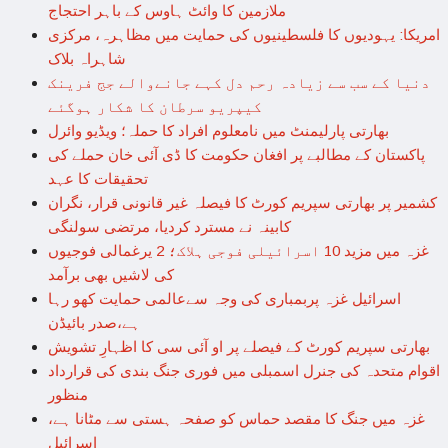
ملازمین کا وائٹ ہاوس کے باہر احتجاج
امریکا: یہودیوں کا فلسطینیوں کی حمایت میں مظاہرہ، مرکزی
شاہراہ بلاک
دنیا کے سب سے زیادہ رحم دل کہے جانےوالے جج فرینک
کیپریو سرطان کا شکار ہوگئے
بھارتی پارلیمنٹ میں نامعلوم افراد کا حملہ؛ ویڈیو وائرل
پاکستان کے مطالبے پر افغان حکومت کا ڈی آئی خان حملے کی
تحقیقات کا عہد
کشمیر پر بھارتی سپریم کورٹ کا فیصلہ غیر قانونی قرار، نگران
کابینہ نے مسترد کردیا، مرتضی سولنگی
غزہ میں مزید 10 اسرائیلی فوجی ہلاک؛ 2 یرغمالی فوجیوں
کی لاشیں بھی برآمد
اسرائیل غزہ پربمباری کی وجہ سےعالمی حمایت کھو رہا
ہے،صدر بائیڈن
بھارتی سپریم کورٹ کے فیصلے پر او آئی سی کا اظہارِ تشویش
اقوام متحدہ کی جنرل اسمبلی میں فوری جنگ بندی کی قرارداد
منظور
غزہ میں جنگ کا مقصد حماس کو صفحہ ہستی سے مٹانا ہے،
اسرائیل