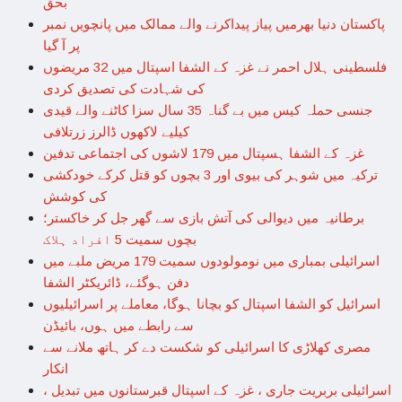
بحق
پاکستان دنیا بھرمیں پیاز پیداکرنے والے ممالک میں پانچویں نمبر
پر آ گیا
فلسطینی ہلال احمر نے غزہ کے الشفا اسپتال میں 32 مریضوں
کی شہادت کی تصدیق کردی
جنسی حملہ کیس میں بے گناہ 35 سال سزا کاٹنے والے قیدی
کیلیے لاکھوں ڈالرز زرتلافی
غزہ کے الشفا ہسپتال میں 179 لاشوں کی اجتماعی تدفین
ترکیہ میں شوہر کی بیوی اور 3 بچوں کو قتل کرکے خودکشی
کی کوشش
برطانیہ میں دیوالی کی آتش بازی سے گھر جل کر خاکستر؛
بچوں سمیت 5 افراد ہلاک
اسرائیلی بمباری میں نومولودوں سمیت 179 مریض ملبے میں
دفن ہوگئے، ڈائریکٹر الشفا
اسرائیل کو الشفا اسپتال کو بچانا ہوگا، معاملے پر اسرائیلیوں
سے رابطے میں ہوں، بائیڈن
مصری کھلاڑی کا اسرائیلی کو شکست دے کر ہاتھ ملانے سے
انکار
اسرائیلی بربریت جاری ، غزہ کے اسپتال قبرستانوں میں تبدیل ،