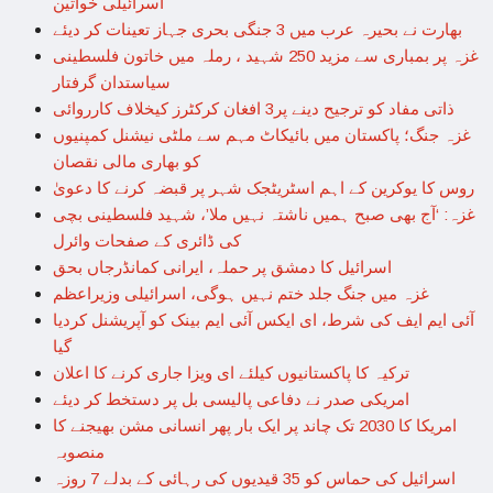
اسرائیلی خواتین
بھارت نے بحیرہ عرب میں 3 جنگی بحری جہاز تعینات کر دیئے
غزہ پر بمباری سے مزید 250 شہید ، رملہ میں خاتون فلسطینی
سیاستدان گرفتار
ذاتی مفاد کو ترجیح دینے پر3 افغان کرکٹرز کیخلاف کارروائی
غزہ جنگ؛ پاکستان میں بائیکاٹ مہم سے ملٹی نیشنل کمپنیوں
کو بھاری مالی نقصان
روس کا یوکرین کے اہم اسٹریٹجک شہر پر قبضہ کرنے کا دعویٰ
غزہ: ‘آج بھی صبح ہمیں ناشتہ نہیں ملا’، شہید فلسطینی بچی
کی ڈائری کے صفحات وائرل
اسرائیل کا دمشق پر حملہ، ایرانی کمانڈرجاں بحق
غزہ میں جنگ جلد ختم نہیں ہوگی، اسرائیلی وزیراعظم
آئی ایم ایف کی شرط، ای ایکس آئی ایم بینک کو آپریشنل کردیا
گیا
ترکیہ کا پاکستانیوں کیلئے ای ویزا جاری کرنے کا اعلان
امریکی صدر نے دفاعی پالیسی بل پر دستخط کر دیئے
امریکا کا 2030 تک چاند پر ایک بار پھر انسانی مشن بھیجنے کا
منصوبہ
اسرائیل کی حماس کو 35 قیدیوں کی رہائی کے بدلے 7 روزہ