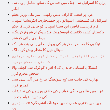
ایران کا اسرائیل سے جنگ میں حماس کے ساتھ شامل ہونے سے
انکار
غزہ پر قبضے کا ارادہ نہیں رکھتے: اسرائیلی وزیراعظم
اسرائیل کے فلسطینی اسپتالوں پر حملےجاری، انڈونیشیا اسپتال
کام کرنےسے قاصر، ابن سینا اسپتال کو خالی کرنے کا حکم
پاکستان کیلیے کلائمیٹ انویسٹمنٹ فنڈ پروگرام شروع کرینگے،
برطانوی ہائی کمشنر
ٹینکوں کا محاصرہ، ڈرونز کی پرواز، بجلی پانی بند، غزہ کے
اسپتال جیل کا منظر پیش کرنے لگے
غزہ میں انڈونیشیا اسپتال مکمل غیر فعال، مریضوں
کا علاج ناممکن ہوگیا
کینیڈا؛ پاکستانی خاندان کے 4 افراد کو ٹرک سے کچلنے والا
شخص مجرم قرار
بھارت کی جانب سے ’پچ سوئچنگ‘ تنازع میں آئی سی سی
کمزور قرار
غزہ میں عالمی جنگی قوانین کی خلاف ورزیوں کی تحقیقات
کی جائیں؛ اقوام متحدہ
چین میں دفتری عمارت میں خوفناک آتشزدگی؛ 26 ملازمین
ہلاک