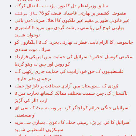
سابق وزیراعظم دل کا دورہ پڑنے سے انتقال کرگئے
مقبوضہ کشمیر پر بھارتی غاصبانہ قبضے کو 76 سال ہوگئے
غیر قانونی طور پر مقیم غیر ملکیوں کا انخلا، صرف 4دن باقی
بھارتی فوج کی ریاستی دہشت گردی میں مزید 5 کشمیری
نوجوان شہید
جاسوسی کا الزام ثابت، قطر نے بھارتی بحریہ کے 8 اہلکاروں کو
سزائے موت سنادی
سلامتی کونسل اجلاس؛ اسرائیل کی حمایت میں امریکی قرارداد
کو روس اور چین نے ویٹو کردیا
فلسطینیوں کے حق خودارادیت کی حمایت جاری رکھیں گے،
ترجمان دفتر خارجہ
مُودی کے ہندوستان میں آزادیِ صحافت پر تابڑ توڑ حملے
پاکستان کی چین سمیت مختلف ممالک کیساتھ تجارت میں 8
ارب ڈالر کی گڑبڑ
اسرائیلی جنگی جرائم کو اجاگر کرنے پر ویب سمٹ کے سی ای
او مستعفی
اسرائیل کا غزہ پر بڑے زمینی حملے کا دعویٰ ، بمباری سے مزید
سینکڑوں فلسطینی شہید