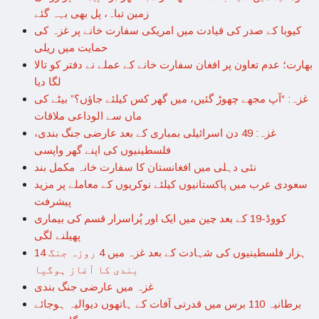
زمین تباہ، پل بھی بہہ گئے
کیوبا کے صدر کی قیادت میں امریکی سفارت خانے پر غزہ کی
حمایت میں ریلی
بھارت؛ عدم تعاون پر افغان سفارت خانے کے عملے نے دفتر کو تالا
لگا دیا
غزہ: “آپ مجھے چھوڑ گئیں، میں گھر کس کیلئے جاؤں؟” بیٹے کی
ماں سے الوداعی ملاقات
غزہ: 49 دن اسرائیلی بمباری کے بعد عارضی جنگ بندی،
فلسطینیوں کی اپنے گھر واپسی
نئی دہلی میں افغانستان کا سفارت خانہ مکمل بند
سعودی عرب میں پاکستانیوں کیلئے نوکریوں کے معاملے پر مزید
پیشرفت
کووڈ-19 کے بعد چین میں ایک اور پُراسرار قسم کی بیماری
پھیلنے لگی
14 ہزار فلسطینیوں کی شہادت کے بعد غزہ میں 4 روزہ جنگ
بندی کا آغاز ہوگیا
غزہ میں عارضی جنگ بندی
برطانیہ 110 برس میں قدرتی آفات کے ہاتھوں دیوالیہ ہوجائے