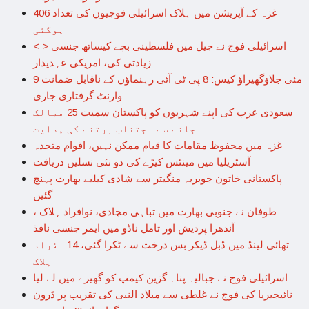
غزہ کے آپریشن میں ہلاک اسرائیلی فوجیوں کی تعداد 406
ہوگئی
< > اسرائیلی فوج نے جیل میں فلسطینی بچے کیساتھ جنسی
زیادتی کی، امریکی عہدیدار
9 مئی جلاؤگھیراؤ کیس: 8 پی ٹی آئی رہنماؤں کے ناقابل ضمانت
وارنٹ گرفتاری جاری
سعودی عرب کی اپنے شہریوں کو پاکستان سمیت 25 ممالک
جانے سے اجتناب برتنے کی ہدایت
غزہ میں محفوظ مقامات کا قیام ممکن نہیں، اقوام متحدہ
آسٹریلیا میں مینٹس کیڑے کی دو نئی نسلیں دریافت
پاکستانی خاتون جویریہ منگیتر سے شادی کیلیے بھارت پہنچ
گئیں
طوفان نے جنوبی بھارت میں تباہی مچادی، نوافراد ہلاک ،
آندھرا پردیش اور تامل ناڈو میں ایمر جنسی نافذ
تھائی لینڈ میں ڈبل ڈیکر بس درخت سے ٹکرا گئی، 14 افراد
ہلاک
اسرائیلی فوج نے جبالیہ پناہ گزین کیمپ کو گھیرے میں لے لیا
نائیجیریا کی فوج نے غلطی سے میلاد النبی کی تقریب پر ڈرون