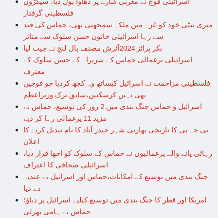
اسرائیلی فوج نے مغربی کنارے پر دھاوا بول دیا، سیکڑوں
فلسطینی گرفتار
میری بیٹی خود کو غزہ میں ملکہ سمجھتی تھی، حماس کی قید
سے رہا اسرائیلی خاتون حسن سلوک سے متاثر
بکر پرائز 2024آئرش مصنف پال لنچ نے جیت لیا
اسرائیلی یرغمالی حماس کے سربراہ کے حسن سلوک کے
معترف
فلسطینی مزاحمت نے اسرائیل کیساتھ وہ کچھ کردیا جو فوجیں
بھی نہیں کرسکتیں،سابق ترک وزیراعظم
اسرائیل و حماس جنگ بندی میں 2 روز کی توسیع، حماس نے
مزید 11 یرغمالی رہا کر دیے
بی جے پی کا تاریخی بھارتی شہر حیدر آباد کا نام تبدیل کرنے کا
اعلان
رہائی پانے والے یرغمالیوں نے حماس کے سلوک کو اچھا قرار دیا،
اسرائیلی صحافی کا اعتراف
جنگ بندی میں توسیع کے امکانات،حماس اور اسرائیل نے عندیہ
دے دیا
امریکا اور قطر کا جنگ بندی میں توسیع کیلیے اسرائیل پر دباؤ؛
حماس نے ہامی بھرلی