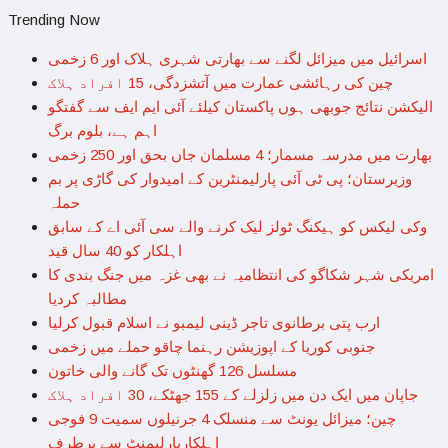
Trending Now
اسرائیل میں میزائل لگنے سے بھارتی شہری ہلاک اور 6 زخمی
چین کی رہائشی عمارت میں آتشزدگی، 15 افراد ہلاک
الیکشن نتائج جوبھی ہوں پاکستان کیلئے آئی ایم ایف سے گفتگو
اہم ہے، بلوم برگ
بھارت میں مدرسہ مسمار؛ 4 مسلمان جاں بحق اور 250 زخمی
وزیرستان؛ پی ٹی آئی پارلیمنٹرین کے امیدوار کی گاڑی پر بم
حملہ
وکی لیکس کو ہیکنگ ٹولز لیک کرنے والے سی آئی اے کے سابق
اہلکار کو 40 سال قید
امریکی شہر شکاگو کی انتظامیہ نے بھی غزہ میں جنگ بندی کا
مطالبہ کردیا
ارب پتی برطانوی تاجر ڈینی لیمبو نے اسلام قبول کرلیا
جنوبی کوریا کے اپوزیشن رہنما چاقو حملے میں زخمی
مسلسل 126 گھنٹوں تک گانے والی خاتون
جاپان میں ایک دن میں زلزلے کے 155 جھٹکے، 30 افراد ہلاک
چین؛ میزائل یونٹ سے منسلک 4 جرنیلوں سمیت 9 فوجی
اہلکارپارلیمنٹ سے برطرف