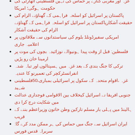
غزہ اور مغربی کنارے پر حماس کی نہیں فلسطینی اتھارٹی کی
حکومت ہوگی؛ امریکا
پاکستان پر اسرائیل کو اسلحہ فراہمی کے گھناؤنے الزام کی
حقیقت آشکارپاکستان پر اسرائیل کو اسلحہ فراہمی کے گھناؤنے
الزام کی حقیقت آشکار
امریکی سفیرڈونلڈ بلوم کی سیاستدانوں سے ملاقاتوں پر
اعلامیہ جاری
فلسطین: قبل از وقت پیدا ہونیوالے نوزائیدہ بچوں کی موت پر
ارمینا خان رو پڑیں
ترکی کا جنگ بندی کے بعد غزہ میں ہسپتالوں اور تباہ شدہ
انفرانسٹرکچر کی تعمیرنو کا عندیہ
غزہ ،اقوام متحدہ کے سکول پر اسرائیلی بمباری،50فلسطینی
شہید
جنوبی افریقا نے اسرائیل کیخلاف بین الاقوامی فوجداری عدالت
میں شکایت درج کرا دی
ہالینڈ میں پہلی بار مسلم تارکین وطن خاتون وزیراعظم بننے کے
قریب
ایران اسرائیل سے جنگ میں حماس کی ہر ممکن مدد کرے گا:
سربراہ قدس فورس