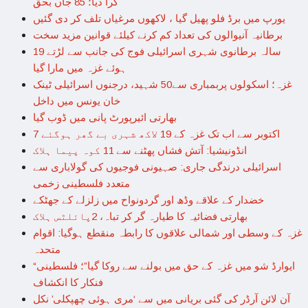
گرا دیا؛ 85 جاں بحق
یورپ میں برڈ فلو پھیل گیا ، لاکھوں مرغیاں تلف کر دی گئیں
برطانیہ آنیوالوں کی تعداد کم کرنے کیلئے قوانین مزید سخت
19 سالہ برطانوی شہری اسرائیلی فوج کی جانب سے لڑتے
ہوئے غزہ میں مارا گیا
غزہ؛ اسکولوں پربمباری سے50 شہید، درجنوں اسرائیلی ٹینک
خان یونس میں داخل
بھارتی ائیرپورٹ پانی میں ڈوب گیا
7 اکتوبر سے اب تک غزہ کے 19 لاکھ شہری بے گھر ہوگئے
انڈونیشیا: آتش فشاں پھٹنے سے 11 کوہ پیما ہلاک
اسرائیلی درندگی جاری: صہیونی فوجیوں کی گولاباری سے
متعدد فلسطینی زخمی
خضدار کے علاقے وڈھ اور گردونواح میں زلزلے کے جھٹکے
بھارتی فضائیہ کا طیارہ گر کر تباہ، 2پائلٹس ہلاک
غزہ کے وسطی اور شمالی علاقوں کا رابطہ منقطع ہوگیا: اقوام
متحدہ
“ایوارڈ شو میں غزہ کے حق میں بولنے سے روکا گیا”؛ فلسطینی
فنکار کا انکشاف
آن لائن آرڈر کی گئی بریانی میں سے ‘مری ہوئی چھپکلی’ نکل