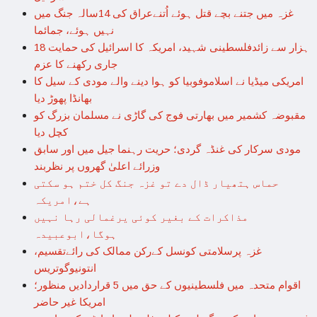
غزہ میں جتنے بچے قتل ہوئے اُتنےعراق کی 14سالہ جنگ میں
نہیں ہوئے، جمائما
18 ہزار سے زائدفلسطینی شہید، امریکہ کا اسرائیل کی حمایت
جاری رکھنے کا عزم
امریکی میڈیا نے اسلاموفوبیا کو ہوا دینے والے مودی کے سیل کا
بھانڈا پھوڑ دیا
مقبوضہ کشمیر میں بھارتی فوج کی گاڑی نے مسلمان بزرگ کو
کچل دیا
مودی سرکار کی غنڈہ گردی؛ حریت رہنما جیل میں اور سابق
وزرائے اعلیٰ گھروں پر نظربند
حماس ہتھیار ڈال دے تو غزہ جنگ کل ختم ہو سکتی
ہے،امریکہ
مذاکرات کے بغیر کوئی یرغمالی رہا نہیں
ہوگا،ابوعبیدہ
غزہ پرسلامتی کونسل کےرکن ممالک کی رائےتقسیم،
انتونیوگوتریس
اقوام متحدہ میں فلسطینیوں کے حق میں 5 قراردادیں منظور؛
امریکا غیر حاضر