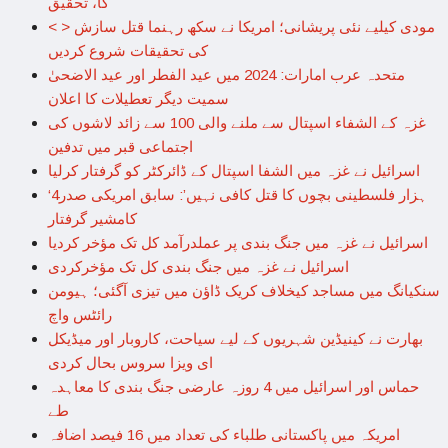
گا، تحقیق
< > مودی کیلیے نئی پریشانی؛ امریکا نے سکھ رہنما قتل سازش
کی تحقیقات شروع کردیں
متحدہ عرب امارات: 2024 میں عید الفطر اور عید الاضحیٰ
سمیت دیگر تعطیلات کا اعلان
غزہ کے الشفاء اسپتال سے ملنے والی 100 سے زائد لاشوں کی
اجتماعی قبر میں تدفین
اسرائیل نے غزہ میں الشفا اسپتال کے ڈائرکٹر کو گرفتار کرلیا
‘4ہزار فلسطینی بچوں کا قتل کافی نہیں’: سابق امریکی صدر
کامشیر گرفتار
اسرائیل نے غزہ میں جنگ بندی پر عملدرآمد کل تک مؤخر کردیا
اسرائیل نے غزہ میں جنگ بندی کل تک مؤخرکردی
سنکیانگ میں مساجد کیخلاف کریک ڈاؤن میں تیزی آگئی؛ ہیومن
رائٹس واچ
بھارت نے کینیڈین شہریوں کے لیے سیاحت، کاروبار اور میڈیکل
ای ویزا سروس بحال کردی
حماس اور اسرائیل میں 4 روزہ عارضی جنگ بندی کا معاہدہ
طے
امریکہ میں پاکستانی طلباء کی تعداد میں 16 فیصد اضافہ