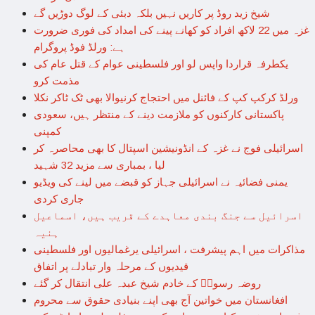
شیخ زید روڈ پر کاریں نہیں بلکہ دبئی کے لوگ دوڑیں گے
غزہ میں 22 لاکھ افراد کو کھانے پینے کی امداد کی فوری ضرورت
ہے: ورلڈ فوڈ پروگرام
یکطرفہ قراردا واپس لو اور فلسطینی عوام کے قتل عام کی
مذمت کرو
ورلڈ کرکپ کپ کے فائنل میں احتجاج کرنیوالا بھی ٹک ٹاکر نکلا
پاکستانی کارکنوں کو ملازمت دینے کے منتظر ہیں، سعودی
کمپنی
اسرائیلی فوج نے غزہ کے انڈونیشین اسپتال کا بھی محاصرہ کر
لیا ، بمباری سے مزید 32 شہید
یمنی فضائیہ نے اسرائیلی جہاز کو قبضے میں لینے کی ویڈیو
جاری کردی
اسرائیل سے جنگ بندی معاہدے کے قریب ہیں، اسماعیل
ہنیہ
مذاکرات میں اہم پیشرفت ، اسرائیلی یرغمالیوں اور فلسطینی
قیدیوں کے مرحلہ وار تبادلے پر اتفاق
روضہ رسولؐ کے خادم شیخ عبدہ علی انتقال کر گئے
افغانستان میں خواتین آج بھی اپنے بنیادی حقوق سے محروم