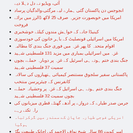
آئی، ویڈیو نے دل دہلا دیے
انجوجس دن پاکستان گئی ہمارے لیے مرگئی،والدگیان پرساد
امریکا میں خوبصورت جزیرہ صرف 25 لاکھ ڈالرز میں برائے
فروخت
کینیڈا جانے کے خواہش مندوں کیلئے خوشخبری
امریکا میں اسرائیلی قونصلیٹ کے باہر خاتون کی خودسوزی
اقوام متحدہ کا پھر غزہ میں فوری جنگ بندی کا مطالبہ
غزہ میں اسرائیلی بمباری میں مزید 131 فلسطینی شہید
جنگ بندی ختم ہوتے ہی اسرئیل کے غزہ پر دوبارہ حملے، بچوں
سمیت 37 فلسطینی شہید
پاکستانی سفیر سلجوق مستنصر کیمیائی ہتھیاروں کی سالانہ
کانفرنس کے چیئرپرسن منتخب
جنگ بندی ختم ہوتے ہی اسرائیل کے غزہ پر وحشیانہ حملے،
بچوں سمیت 32 فلسطینی شہید
جرمن صدر طیارے کے دروازے پر آدھے گھنٹے قطری میزبانوں کی
راہ تکتے رہے
امریکی فوجی طیارہ جاپان کے سمندر میں گرکرتباہ
ہوگیا
امیرِ کویت 86 سالہ شیخ نواف الاحمد کی اچانک طبیعت بگڑ