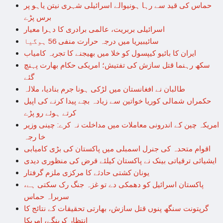
حماس کی قید سے رہا ہونیوالے اسرائیلی شہری نیتن یاہو پر
برس پڑے
اسرائیلی بربریت، عالمی برادری کا دہرا معیار
سائیبیریا میں درجہ حرارت منفی 56 ہوگیا
ایران کا بائیو کیپسول کو خلا میں بھیجنے کا تجربہ کامیاب
سکھ رہنما قتل سازش کی تفتیش؛ امریکی حکام بھارت پہنچ
گئے
طالبان نے افغانستان میں لڑکی ہونا جرم بنادیا، ملالہ
حکمراں شمالی کوریا خواتین سے زیادہ بچے پیدا کرنے کی اپیل
کرتے ہوئے رو پڑے
امریکہ چین کے اندرونی معاملات میں مداخلت نہ کرے: چینی وزیر
خا رجہ
اقوام متحدہ کی جنرل اسمبلی میں پاکستان کی بڑی کامیابی
ایشیائی ترقیاتی بینک نے پاکستان کیلئے قرض کی منظوری دیدی
یونان کشتی حادثے کا مرکزی ملزم گرفتار
پاکستان اسرائیل کو دھمکی دے تو غزہ جنگ رک سکتی ہے،
سربراہ حماس
گرپتونت سنگھ پنوں قتل سازش، بھارتی تحقیقات کے نتائج کا
انتظار کرینگے، امریکا