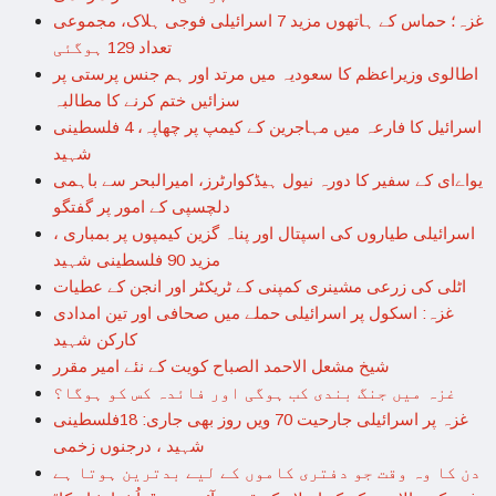
غزہ؛ حماس کے ہاتھوں مزید 7 اسرائیلی فوجی ہلاک، مجموعی
تعداد 129 ہوگئی
اطالوی وزیراعظم کا سعودیہ میں مرتد اور ہم جنس پرستی پر
سزائیں ختم کرنے کا مطالبہ
اسرائیل کا فارعہ میں مہاجرین کے کیمپ پر چھاپہ، 4 فلسطینی
شہید
یواےای کے سفیر کا دورہ نیول ہیڈکوارٹرز، امیرالبحر سے باہمی
دلچسپی کے امور پر گفتگو
اسرائیلی طیاروں کی اسپتال اور پناہ گزین کیمپوں پر بمباری ،
مزید 90 فلسطینی شہید
اٹلی کی زرعی مشینری کمپنی کے ٹریکٹر اور انجن کے عطیات
غزہ: اسکول پر اسرائیلی حملے میں صحافی اور تین امدادی
کارکن شہید
شیخ مشعل الاحمد الصباح کویت کے نئے امیر مقرر
غزہ میں جنگ بندی کب ہوگی اور فائدہ کس کو ہوگا؟
غزہ پر اسرائیلی جارحیت 70 ویں روز بھی جاری: 18فلسطینی
شہید ، درجنوں زخمی
دن کا وہ وقت جو دفتری کاموں کے لیے بدترین ہوتا ہے