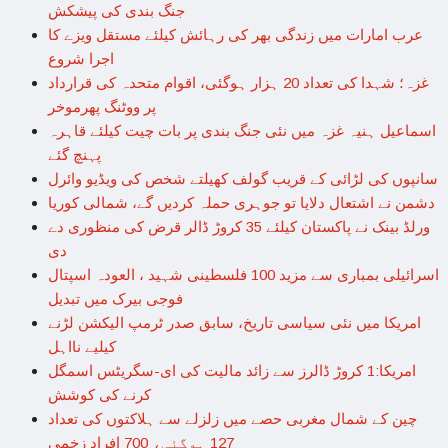
جنگ بندی کی پیشکش
عرب امارات میں زندگی بھر کی رہائش کیلئے مستقل ویزے کا
اجرا شروع
غزہ؛ شہدا کی تعداد 20 ہزار ہوگئی، اقوام متحدہ کی قرارداد
پر ووٹنگ پھرموخر
اسماعیل ہنیہ غزہ میں نئی جنگ بندی پر بات چیت کیلئے قاہرہ
پہنچ گئے
سانپوں کی لڑائی کے قریب گولف کھیلتے شخص کی ویڈیو وائرل
دشمن نے اشتعال دلایا تو جوہری حملہ کردیں گے، شمالی کوریا
ورلڈ بینک نے پاکستان کیلئے 35 کروڑ ڈالر قرض کی منظوری دے
دی
اسرائیلی بمباری سے مزید 100 فلسطینی شہید ، العودہ اسپتال
فوجی بیرک میں تبدیل
امریکا میں نئی سیاسی تاریخ، سابق صدر ٹرمپ الیکشن لڑنے
کیلیے نااہل
امریکا:1 کروڑ ڈالرز سے زائد مالیت کی ای-سگریٹس اسمگل
کرنے کی کوشش
چین کے شمال مغربی حصے میں زلزلے سے ہلاکتوں کی تعداد
127 ہوگئی، 700 افراد زخمی