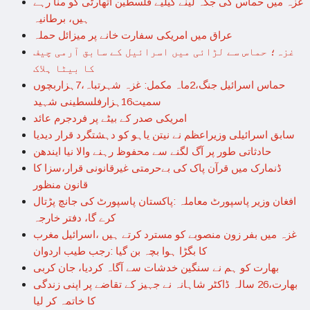
غزہ میں حماس کی جگہ لینے کیلیے فلسطین اتھارٹی کو منا رہے
ہیں، برطانیہ
عراق میں امریکی سفارت خانے پر میزائل حملہ
غزہ؛ حماس سے لڑائی میں اسرائیل کے سابق آرمی چیف
کا بیٹا ہلاک
حماس اسرائیل جنگ،2ماہ مکمل: غزہ شہرتباہ،7ہزاربچوں
سمیت16ہزارفلسطینی شہید
امریکی صدر کے بیٹے پر فردجرم عائد
سابق اسرائیلی وزیراعظم نے نیتن یاہو کو دہشتگرد قرار دیدیا
حادثاتی طور پر آگ لگنے سے محفوظ رہنے والا نیا ایندھن
ڈنمارک میں قرآن پاک کی بےحرمتی غیرقانونی قرار،سزا کا
قانون منظور
افغان وزیر پاسپورٹ معاملہ :پاکستان پاسپورٹ کی جانچ پڑتال
کرے گا، دفتر خارجہ
غزہ میں بفر زون منصوبے کو مسترد کرتے ہیں ،اسرائیل مغرب
کا بگڑا ہوا بچہ بن گیا :رجب طیب اردوان
بھارت کو ہم نے سنگین خدشات سے آگاہ کردیا، جان کربی
بھارت،26 سالہ ڈاکٹر شاہانہ نے جہیز کے تقاضے پر اپنی زندگی
کا خاتمہ کر لیا