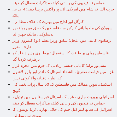
حماس نے قیدیوں کی رہائی کیلئے مذاکرات معطل کر دیئے
حزب اللہ نے شام میں امریکی اڈے پر راکٹس برسا دیئے؛ 4 فوجی
ہلاک
کارگل اور لداخ میں بھارت کے خلاف مظاہرے
سویڈن کی ماحولیاتی کارکن سے فلسطین کے حق میں بولنے پر
بدسلوکی، مائیک چھین لیا
برطانوی کابینہ میں ہلچل؛ سابق وزیراعظم ڈیوڈ کیمرون وزیر
خارجہ مقرر
فلسطین ریلی پر طاقت کا استعمال؛ برطانوی وزیر داخلہ کو
برطرف کردیا گیا
مشہور برانڈ کا بانی جنسی زیادتی کے جرم میں مجرم قرار
غزہ میں قیامت صغریٰ ، الشفاء اسپتال کے اندر اور باہر لاشوں
کے انبار ، دفنانے والا کوئی نہیں
اسکینڈے نیوین ممالک میں فلسطین کے 50 سال پرانے نغمے کی
گونج
اسرائیلی بربریت جاری ، غزہ کے اسپتال قبرستانوں میں تبدیل ،
حماس نے قیدیوں کی رہائی کیلئے مذاکرات معطل کر دیئے
اسرائیل کے ساتھ لیبر ڈیل ختم کی جائے، بھارتی ٹریڈ یونینوں کا
مودی سے مطالبہ