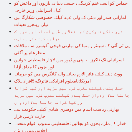
حماس کو ایسے ختم کرینگے ، جیسے دنیا نے نازیوں اور داعش کو
کیا ، اسرائیلی وزیر خارجہ
اماراتی صدر اور دبئی کے ولی عہد کیلئے خصوصی شکارگاہیں
تیار، رینجرز تعینات
غیر ملکی تارکین کو انخلا پر طبی امداد اور خوراک
فراہم کرنے کی ہدایت
پی ٹی آئی کے سینئر رہنما کی بھارتی فوجی آفیسرز سے ملاقات
منظرعام پر آگئی
اسرائیلی ٹک ٹاکرز نے اپنی ویڈیوز میں لاچار فلسطینی خواتین
اور بچوں کا مذاق اُڑایا
ووٹ دینے کیلئے فائر الارم بجانے والے کانگرس مین کو جرمانہ
امریکا:نامعلوم افرادکی فائرنگ،5افرادہلاک
جنگ بندی کیلئے مغرب غزہ میں مزید اور کیا کرانا
چاہتا ہے؟اردوان جنگ بندی کیلئے مغرب غزہ میں مزید
اور کیا کرانا چاہتا ہے؟اردوان
بھارتی ریاست آسام میں دوسری شادی کیلیے حکومت سے
اجازت لازمی قرار
خدارا ! ہمارے بچوں کو بچالیں؛ فلسطینی مندوب اقوام متحدہ
اجلاس میں رو پڑے