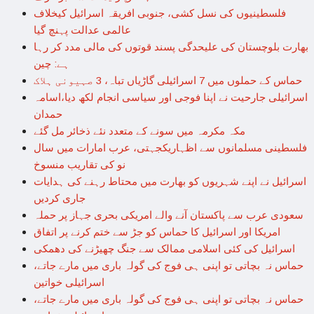
فلسطینیوں کی نسل کشی، جنوبی افریقہ اسرائیل کیخلاف
عالمی عدالت پہنچ گیا
بھارت بلوچستان کی علیحدگی پسند قوتوں کی مالی مدد کر رہا
ہے: چین
حماس کے حملوں میں 7 اسرائیلی گاڑیاں تباہ، 3 صہیونی ہلاک
اسرائیلی جارحیت نے اپنا فوجی اور سیاسی انجام لکھ دیا،اسامہ
حمدان
مکہ مکرمہ میں سونے کے متعدد نئے ذخائر مل گئے
فلسطینی مسلمانوں سے اظہاریکجہتی، عرب امارات میں سال
نو کی تقاریب منسوخ
اسرائیل نے اپنے شہریوں کو بھارت میں محتاط رہنے کی ہدایات
جاری کردیں
سعودی عرب سے پاکستان آنے والے امریکی بحری جہاز پر حملہ
امریکا اور اسرائیل کا حماس کو جڑ سے ختم کرنے پر اتفاق
اسرائیل کی کئی اسلامی ممالک سے جنگ چھیڑنے کی دھمکی
حماس نہ بچاتی تو اپنی ہی فوج کی گولہ باری میں مارے جاتے،
اسرائیلی خواتین
حماس نہ بچاتی تو اپنی ہی فوج کی گولہ باری میں مارے جاتے،