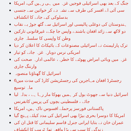
جنگ کے بعد بھی اسرائیلی فوجیں غزہ میں ہی رہیں گی، امریکا
سی آئی اے افسر کی طرف سے نشہ دے کر خواتین سے جنسی
بدسلوکی کیے جانے کا انکشاف
ہندوستان کی دوغلی پالیسی اور اسرائیل سے گٹھ جوڑ بے نقاب
دو لاکھ سے زائد افغان باشندے واپس جا چکے، غیرقانونی تارکین
وطن کا واپسی کا سلسلہ جاری
ترک پارلیمنٹ نے اسرائیلی مصنوعات کے بائیکاٹ کا اعلان کر دیا
امریکی نرس دوبارہ غزہ جانے کو تیار
غزہ میں وبائی امراض پھوٹنے کا خطرہ، عالمی ادارہ صحت کی
وارننگ جاری
اسرائیل کا گھناؤنا منصوبہ
رجسٹرڈ افغان مہاجرین کی رجسٹریشن کارڈ کی مدت میں6
ماہ توسیع
اسرائیل دنیا سے جھوٹ بول کر ہمیں بھوکا مار رہا ہے ، بدلہ لیا
جائے ، فلسطینی بچوں کی پریس کانفرنس
پاکستانی فورسز پرحملے افسوس ناک ہیں، امریکا
امریکا کا دوسرا بحری بیڑا بھی اسرائیل کی مدد کیلئے پہنچ گیا
عمران خان نے بتایا ایرانی جنرل قاسم سلیمانی کا قتل ان کی
زندگی کا سب سے بڑا واقعہ تھا: ٹرمپ کا انکشاف