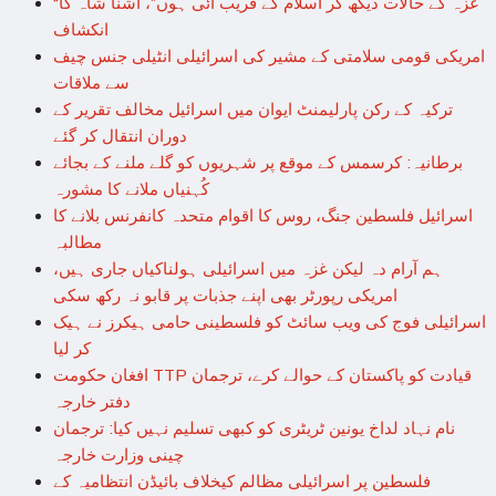
“غزہ کے حالات دیکھ کر اسلام کے قریب آئی ہوں”، اُشنا شاہ کا
انکشاف
امریکی قومی سلامتی کے مشیر کی اسرائیلی انٹیلی جنس چیف
سے ملاقات
ترکیہ کے رکن پارلیمنٹ ایوان میں اسرائیل مخالف تقریر کے
دوران انتقال کر گئے
برطانیہ: کرسمس کے موقع پر شہریوں کو گلے ملنے کے بجائے
کُہنیاں ملانے کا مشورہ
اسرائیل فلسطین جنگ، روس کا اقوام متحدہ کانفرنس بلانے کا
مطالبہ
ہم آرام دہ لیکن غزہ میں اسرائیلی ہولناکیاں جاری ہیں،
امریکی رپورٹر بھی اپنے جذبات پر قابو نہ رکھ سکی
اسرائیلی فوج کی ویب سائٹ کو فلسطینی حامی ہیکرز نے ہیک
کر لیا
افغان حکومت TTP قیادت کو پاکستان کے حوالے کرے، ترجمان
دفتر خارجہ
نام نہاد لداخ یونین ٹریٹری کو کبھی تسلیم نہیں کیا: ترجمان
چینی وزارت خارجہ
فلسطین پر اسرائیلی مظالم کیخلاف بائیڈن انتظامیہ کے