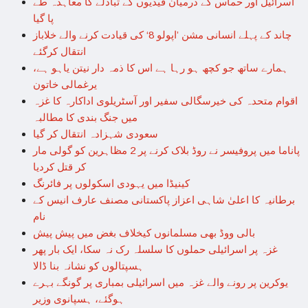
اسرائیل اور حماس کے درمیان قیدیوں کے تبادلے کا معاہدہ طے
پا گیا
چاند کے پہلے انسانی مشن ’اپولو 8‘ کی قیادت کرنے والے خلاباز
انتقال کرگئے
ہمارے ساتھ جو کچھ ہو رہا ہے اس کا ذمہ دار نیتن یاہو ہے،
یرغمالی خاتون
اقوام متحدہ کی خیرسگالی سفیر اور آسٹریلوی اداکارہ کا غزہ
میں جنگ بندی کا مطالبہ
سعودی شہزادہ انتقال کر گیا
پاناما میں پروفیسر نے روڈ بلاک کرنے پر 2 مظاہرین کو گولی مار
کر قتل کردیا
کینیڈا میں یہودی اسکولوں پر فائرنگ
برطانیہ کا اعلیٰ شاہی اعزاز پاکستانی مصنف عارف انیس کے
نام
بالی ووڈ بھی مسلمانوں کیخلاف بغض میں پیش پیش
غزہ پر اسرائیلی حملوں کا سلسلہ رک نہ سکا، ایک بار پھر
ہسپتالوں کو نشانہ بنا ڈالا
یوکرین پر رونے والے غزہ میں اسرائیلی بمباری پر گونگے بہرے
ہوگئے، ہسپانوی وزیر