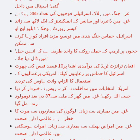
گئی؛ اسپتال میں داخل
غزہ جنگ میں ہلاک اسرائیلی فوجیوں کی تعداد 395 ہوگئی
غزہ میں ڈائیریا اور سانس کے انفیکشنز کے ایک لاکھ سے زائد
کیسز رپورٹ ہوچکے: ڈبلیو ایچ او
اسرائیل، حماس جنگ بندی میں توسیع مزید افراد کو رہا کرنے
سے ممکن
‘ججوں پر ٹرمپ کے حملے روکنے کا واحد طریقہ ہے کہ انہیں جیل
میں ڈال دیا جائے’
افغان ٹرانزٹ ٹریڈ کی درآمدی اشیا پر10 فیصد فیس کی چھوٹ
اسرائیل کا حماس پر رعایتوں کیلئے امریکی یرغمالیوں کے
استعمال کا الزام، وائٹ ہاؤس کی تردید
امریکہ انتخابات میں مداخلت نہ کرے، روس نے خبردار کر دیا
جسے اللہ رکھے؛ غزہ میں گھر کے ملبے سے37 دن بعد نومولود
زندہ مل گیا
غزہ میں بمباری سے زیادہ لوگوں کی بیماریوں سے موت کا
خطرہ ہے, عالمی ادارہ صحت
غزہ میں امراض پھیلنے سے بمباری سے زیادہ اموات ہوسکتی
ہیں، عالمی ادارہ صحت