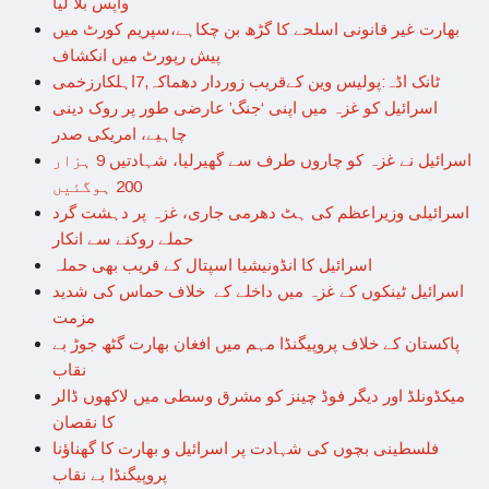
واپس بلا لیا
بھارت غیر قانونی اسلحے کا گڑھ بن چکاہے،سپریم کورٹ میں
پیش رپورٹ میں انکشاف
ٹانک اڈہ:پولیس وین کےقریب زوردار دھماکہ,7اہلکارزخمی
اسرائیل کو غزہ میں اپنی ‘جنگ’ عارضی طور پر روک دینی
چاہیے، امریکی صدر
اسرائیل نے غزہ کو چاروں طرف سے گھیرلیا، شہادتیں 9 ہزار
200 ہوگئیں
اسرائیلی وزیراعظم کی ہٹ دھرمی جاری، غزہ پر دہشت گرد
حملے روکنے سے انکار
اسرائیل کا انڈونیشیا اسپتال کے قریب بھی حملہ
اسرائیل ٹینکوں کے غزہ میں داخلے کے خلاف حماس کی شدید
مزمت
پاکستان کے خلاف پروپیگنڈا مہم میں افغان بھارت گٹھ جوڑ بے
نقاب
میکڈونلڈ اور دیگر فوڈ چینز کو مشرق وسطی میں لاکھوں ڈالر
کا نقصان
فلسطینی بچوں کی شہادت پر اسرائیل و بھارت کا گھناؤنا
پروپیگنڈا بے نقاب