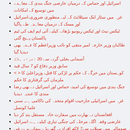
اسرائیل اور حماس کے درمیان عارضی جنگ بندی کے معاہدے
میں توسیع کے امکانات
غزہ میں سٹار لنک سیٹلائٹ کے لیے منظوری ضروری،اسرائیل
اور مسک کے درمیان معاہدہ طے پاگیا
ٹیکس نیٹ اور ٹیکس ریونیو بڑھانے کیلیے آئی ایم ایف کی ٹیم
پاکستان پہنچ گئی
طالبان وزیر خارجہ امیر متقی کو نائب وزیراعظم کا عہدہ بھی
دیدیا گیا
آسمانی بجلی گرنے سے 20 افراد ہلاک
سابق وزیر دفاع کو 7 سال قید
< > کوہستان میں جرگے کے حکم پر لڑکی کا قتل، وزیراعلیٰ کا
ملزمان کی گرفتاری کا حکم
جنگ بندی میں توسیع کی امید، حماس اور اسرائیل نے بھی رضا
مندی کا عندیہ دیدیا
غزہ میں اسرائیلی جارحیت اقوام متحدہ کی ناکامی ہے, سنی
علما کونسل
افغانستان نے بھارت میں سفارت خانہ مستقل بند کر دیا
عارضی وقفہ اگلے مرحلے کی جنگی تیاری کیلیے ہے، اسرائیل
صومالیہ میں سیلاب سے7 لاکھ افراد بے گھر،بڑے پیمانے پر زرعی