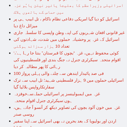
اسرائیلی وزیراعظم کا بھتیجا یائیر نیتن یاہُو غزہ
میں حماس کے ہاتھوں ہلاک
اسرائیل کو دیا گیا امریکی دفاعی نظام ناکام ، تل ابیب ہی پر
میزائل داغ دیا
غیر قانونی افغان شہریوں کی اپنے وطن واپسی کا سلسلہ جاری
اسرائیل کے غزہ پر وحشیانہ حملوں میں شدت، شہادتوں کی
تعداد 10 ہزار سےزائد ہوگئی
‘کوئی محفوظ نہیں، غزہ “بچوں کا قبرستان” بنتا جا رہا ہے’،
اقوام متحدہ سیکرٹری جنرل نے جنگ بندی اور فلسطینیوں کی
رہائی کا پھر مطالبہ کر دیا
100 فی صد پائیدار ایندھن سے چلنے والی پہلی پرواز
اسرائیلی حملوں میں 9 ہزار فلسطینی شہید؛ تل ابیب سے ترک
سفارتکارواپس بلالیا گیا
غزہ میں ایمبولینسز پر اسرائیلی حملےسےخوفزدہ
ہوں:سیکرٹری جنرل اقوام متحدہ
غزہ میں خون آلود بچوں کی تصاویر دیکھ کر آنسو آ جاتے ہیں،
روسی صدر
اردن اور بولیویا کے بعد بحرین نے بھی اسرائیل سے اپنا سفیر