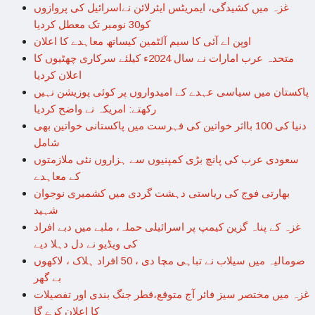
غزہ میں کشیدگی، ایمریٹس ایئرلائن نےاسرائیل کی پروازوں
کو30 نومبر تک معطل کردیا
اوپن اے آئی کا سیم آلٹمین کیساتھ معاہدے کا اعلان
متحدہ عرب امارات نے سال 2024ء کیلئے سرکاری چھٹیوں کا
اعلان کردیا
پاکستان میں سیاسی عہدے کے امیدواروں پر کوئی پوزیشن نہیں
رکھتے: امریکہ نے واضح کردیا
دنیا کی 100 بااثر خواتین کی فہرست میں پاکستانی خواتین بھی
شامل
سعودی عرب کی پانچ بڑی کمپنیوں سے ہزاروں نئی ملازمتوں
کے معاہدے
بھارتی فوج کی ریاستی دہشت گردی میں کشمیری نوجوان
شہید
غزہ کے پناہ گزین کیمپ پر اسرائیلی حملہ، ملبے میں دبے افراد
کی ویڈیو نے دل دہلا دیے
صومالیہ میں سیلاب نے تباہی مچا دی ، 50 افراد ہلاک ، لاکھوں
بے گھر
غزہ میں مختصر سیز فائر آج متوقع،قطر جنگ بندی اور تفصیلات
کا اعلان کرے گا