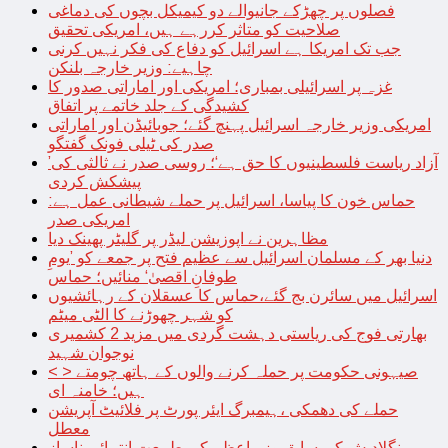
فصلوں پر چھڑکے جانیوالے دو کیمیکل بچوں کی دماغی
صلاحیت کو متاثر کررہے ہیں، امریکی تحقیق
جب تک امریکا ہے اسرائیل کو دفاع کی فکر نہیں کرنی
چاہیے: وزیر خارجہ بلنکن
غزہ پر اسرائیلی بمباری؛ امریکی اور اماراتی صدور کا
کشیدگی کے جلد خاتمے پر اتفاق
امریکی وزیر خارجہ اسرائیل پہنچ گئے؛ جوبائیڈن اور اماراتی
صدر کی ٹیلی فونک گفتگو
’آزاد ریاست فلسطینیوں کا حق ہے‘؛ روسی صدر نے ثالثی کی
پیشکش کردی
حماس خون کا پیاسا، اسرائیل پر حملے شیطانی عمل ہے:
امریکی صدر
مظاہرین نے اپوزیشن لیڈر پر گلیٹر پھینک دیا
دنیا بھر کے مسلمان اسرائیل سے عظیم فتح پر جمعے کو ’یومِ
طوفانِ اقصیٰ‘ منائیں؛ حماس
اسرائیل میں سائرن بج گئے،حماس کا عسقلان کے رہائشیوں
کو شہر چھوڑنے کا الٹی میٹم
بھارتی فوج کی ریاستی دہشت گردی میں مزید 2 کشمیری
نوجوان شہید
< > صیہونی حکومت پر حملہ کرنے والوں کے ہاتھ چومتے
ہیں؛ خامنہ ای
حملے کی دھمکی ،ہیمبرگ ایئر پورٹ پر فلائیٹ آپریشن
معطل
بنگلادیش کی سابق وزیراعظم کی طبیعت انتہائی ناساز