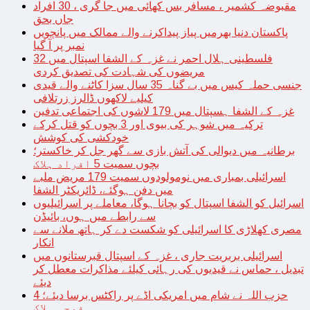
مقبوضہ کشمیر ، مسافر بس کھائی میں جا گری ، 30 افراد
جاں بحق
پاکستان دنیا بھرمیں پیاز پیداکرنے والے ممالک میں پانچویں
نمبر پر آ گیا
فلسطینی ہلال احمر نے غزہ کے الشفا اسپتال میں 32
مریضوں کی شہادت کی تصدیق کردی
جنسی حملہ کیس میں بے گناہ 35 سال سزا کاٹنے والے قیدی
کیلیے لاکھوں ڈالرز زرتلافی
غزہ کے الشفا ہسپتال میں 179 لاشوں کی اجتماعی تدفین
ترکیہ میں شوہر کی بیوی اور 3 بچوں کو قتل کرکے
خودکشی کی کوشش
برطانیہ میں دیوالی کی آتش بازی سے گھر جل کر خاکستر؛
بچوں سمیت 5 افراد ہلاک
اسرائیلی بمباری میں نومولودوں سمیت 179 مریض ملبے
میں دفن ہوگئے، ڈائریکٹر الشفا
اسرائیل کو الشفا اسپتال کو بچانا ہوگا، معاملے پر اسرائیلیوں
سے رابطے میں ہوں، بائیڈن
مصری کھلاڑی کا اسرائیلی کو شکست دے کر ہاتھ ملانے سے
انکار
اسرائیلی بربریت جاری ، غزہ کے اسپتال قبرستانوں میں
تبدیل ، حماس نے قیدیوں کی رہائی کیلئے مذاکرات معطل کر
دیئے
حزب اللہ نے شام میں امریکی اڈے پر راکٹس برسا دیئے؛ 4
فوجی ہلاک