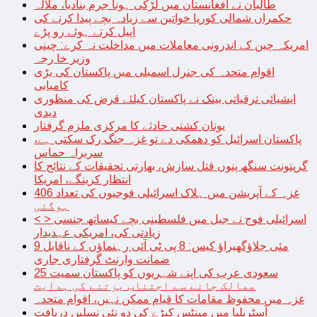
طالبان نے افغانستان میں لڑکی ہونا جرم بنادیا، ملالہ
حکمراں شمالی کوریا خواتین سے زیادہ بچے پیدا کرنے کی
اپیل کرتے ہوئے رو پڑے
امریکہ چین کے اندرونی معاملات میں مداخلت نہ کرے: چینی
وزیر خا رجہ
اقوام متحدہ کی جنرل اسمبلی میں پاکستان کی بڑی
کامیابی
ایشیائی ترقیاتی بینک نے پاکستان کیلئے قرض کی منظوری
دیدی
یونان کشتی حادثے کا مرکزی ملزم گرفتار
پاکستان اسرائیل کو دھمکی دے تو غزہ جنگ رک سکتی ہے،
سربراہ حماس
گرپتونت سنگھ پنوں قتل سازش، بھارتی تحقیقات کے نتائج کا
انتظار کرینگے، امریکا
غزہ کے آپریشن میں ہلاک اسرائیلی فوجیوں کی تعداد 406
ہوگئی
< > اسرائیلی فوج نے جیل میں فلسطینی بچے کیساتھ جنسی
زیادتی کی، امریکی عہدیدار
9 مئی جلاؤگھیراؤ کیس: 8 پی ٹی آئی رہنماؤں کے ناقابل
ضمانت وارنٹ گرفتاری جاری
سعودی عرب کی اپنے شہریوں کو پاکستان سمیت 25
ممالک جانے سے اجتناب برتنے کی ہدایت
غزہ میں محفوظ مقامات کا قیام ممکن نہیں، اقوام متحدہ
آسٹریلیا میں مینٹس کیڑے کی دو نئی نسلیں دریافت