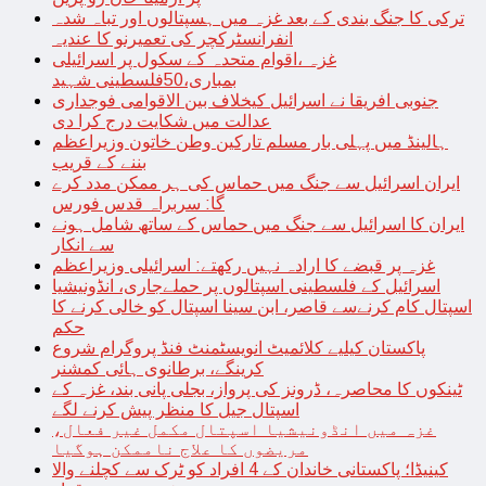
ترکی کا جنگ بندی کے بعد غزہ میں ہسپتالوں اور تباہ شدہ
انفرانسٹرکچر کی تعمیرنو کا عندیہ
غزہ ،اقوام متحدہ کے سکول پر اسرائیلی
بمباری،50فلسطینی شہید
جنوبی افریقا نے اسرائیل کیخلاف بین الاقوامی فوجداری
عدالت میں شکایت درج کرا دی
ہالینڈ میں پہلی بار مسلم تارکین وطن خاتون وزیراعظم
بننے کے قریب
ایران اسرائیل سے جنگ میں حماس کی ہر ممکن مدد کرے
گا: سربراہ قدس فورس
ایران کا اسرائیل سے جنگ میں حماس کے ساتھ شامل ہونے
سے انکار
غزہ پر قبضے کا ارادہ نہیں رکھتے: اسرائیلی وزیراعظم
اسرائیل کے فلسطینی اسپتالوں پر حملےجاری، انڈونیشیا
اسپتال کام کرنےسے قاصر، ابن سینا اسپتال کو خالی کرنے کا
حکم
پاکستان کیلیے کلائمیٹ انویسٹمنٹ فنڈ پروگرام شروع
کرینگے، برطانوی ہائی کمشنر
ٹینکوں کا محاصرہ، ڈرونز کی پرواز، بجلی پانی بند، غزہ کے
اسپتال جیل کا منظر پیش کرنے لگے
غزہ میں انڈونیشیا اسپتال مکمل غیر فعال،
مریضوں کا علاج ناممکن ہوگیا
کینیڈا؛ پاکستانی خاندان کے 4 افراد کو ٹرک سے کچلنے والا