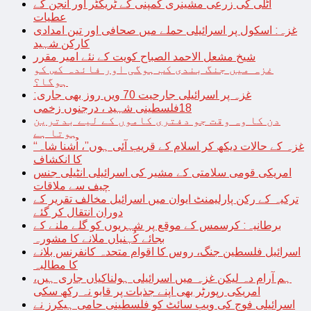
اٹلی کی زرعی مشینری کمپنی کے ٹریکٹر اور انجن کے
عطیات
غزہ: اسکول پر اسرائیلی حملے میں صحافی اور تین امدادی
کارکن شہید
شیخ مشعل الاحمد الصباح کویت کے نئے امیر مقرر
غزہ میں جنگ بندی کب ہوگی اور فائدہ کس کو
ہوگا؟
غزہ پر اسرائیلی جارحیت 70 ویں روز بھی جاری:
18فلسطینی شہید ، درجنوں زخمی
دن کا وہ وقت جو دفتری کاموں کے لیے بدترین
ہوتا ہے
“غزہ کے حالات دیکھ کر اسلام کے قریب آئی ہوں”، اُشنا شاہ
کا انکشاف
امریکی قومی سلامتی کے مشیر کی اسرائیلی انٹیلی جنس
چیف سے ملاقات
ترکیہ کے رکن پارلیمنٹ ایوان میں اسرائیل مخالف تقریر کے
دوران انتقال کر گئے
برطانیہ: کرسمس کے موقع پر شہریوں کو گلے ملنے کے
بجائے کُہنیاں ملانے کا مشورہ
اسرائیل فلسطین جنگ، روس کا اقوام متحدہ کانفرنس بلانے
کا مطالبہ
ہم آرام دہ لیکن غزہ میں اسرائیلی ہولناکیاں جاری ہیں،
امریکی رپورٹر بھی اپنے جذبات پر قابو نہ رکھ سکی
اسرائیلی فوج کی ویب سائٹ کو فلسطینی حامی ہیکرز نے