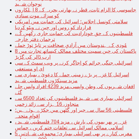
نوجوان شہید
جاسوسی کا الزام ثابت، قطر نے بھارتی بحریہ کے 8 اہلکاروں
کو سزائے موت سنادی
سلامتی کونسل اجلاس؛ اسرائیل کی حمایت میں امریکی
قرارداد کو روس اور چین نے ویٹو کردیا
فلسطینیوں کے حق خودارادیت کی حمایت جاری رکھیں گے،
ترجمان دفتر خارجہ
مُودی کے ہندوستان میں آزادیِ صحافت پر تابڑ توڑ حملے
پاکستان کی چین سمیت مختلف ممالک کیساتھ تجارت میں 8
ارب ڈالر کی گڑبڑ
اسرائیلی جنگی جرائم کو اجاگر کرنے پر ویب سمٹ کے سی
ای او مستعفی
اسرائیل کا غزہ پر بڑے زمینی حملے کا دعویٰ ، بمباری سے
مزید سینکڑوں فلسطینی شہید
افغان شہریوں کی وطن واپسی،مزید 4239 افراد واپس چلے
گئے
اسرائیلی بمباری سے شہید فلسطینیوں کی تعداد 6500 سے
متجاوز، 16 ہزار سے زائد زخمی
فلسطینی 56 سال سے جبر اور گٹھن میں جکڑے ہوئے ہیں؛
اقوامِ متحدہ
غزہ پر پھر بموں کی بارش ، مزید 704 فلسطینی شہید ،
اسلامی ممالک اسرائیل سے تعلقات ختم کریں ، حماس
مغربی کنارے پر بھی اسرائیلی بمباری؛ مجموعی شہادتیں 5