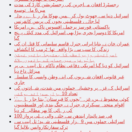
رجسٹرڈ افغان مہاجرین کی رجسٹریشن کارڈ کی مدت
میں6 ماہ توسیع
اسرائیل دنیا سے جھوٹ بول کر ہمیں بھوکا مار رہا ہے ، بدلہ
لیا جائے ، فلسطینی بچوں کی پریس کانفرنس
پاکستانی فورسز پرحملے افسوس ناک ہیں، امریکا
امریکا کا دوسرا بحری بیڑا بھی اسرائیل کی مدد کیلئے پہنچ
گیا
عمران خان نے بتایا ایرانی جنرل قاسم سلیمانی کا قتل ان کی
زندگی کا سب سے بڑا واقعہ تھا: ٹرمپ کا انکشاف
اسرائیلی وزیراعظم کا بھتیجا یائیر نیتن
یاہُو غزہ میں حماس کے ہاتھوں ہلاک
اسرائیل کو دیا گیا امریکی دفاعی نظام ناکام ، تل ابیب ہی پر
میزائل داغ دیا
غیر قانونی افغان شہریوں کی اپنے وطن واپسی کا سلسلہ
جاری
اسرائیل کے غزہ پر وحشیانہ حملوں میں شدت، شہادتوں کی
تعداد 10 ہزار سےزائد ہوگئی
‘کوئی محفوظ نہیں، غزہ “بچوں کا قبرستان” بنتا جا رہا ہے’،
اقوام متحدہ سیکرٹری جنرل نے جنگ بندی اور فلسطینیوں
کی رہائی کا پھر مطالبہ کر دیا
100 فی صد پائیدار ایندھن سے چلنے والی پہلی پرواز
اسرائیلی حملوں میں 9 ہزار فلسطینی شہید؛ تل ابیب سے
ترک سفارتکارواپس بلالیا گیا