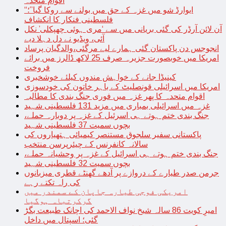
اقوام متحدہ
“ایوارڈ شو میں غزہ کے حق میں بولنے سے روکا گیا”؛
فلسطینی فنکار کا انکشاف
آن لائن آرڈر کی گئی بریانی میں سے ‘مری ہوئی چھپکلی’ نکل
آئی، ویڈیو نے دل دہلا دیے
انجوجس دن پاکستان گئی ہمارے لیے مرگئی،والدگیان پرساد
امریکا میں خوبصورت جزیرہ صرف 25 لاکھ ڈالرز میں برائے
فروخت
کینیڈا جانے کے خواہش مندوں کیلئے خوشخبری
امریکا میں اسرائیلی قونصلیٹ کے باہر خاتون کی خودسوزی
اقوام متحدہ کا پھر غزہ میں فوری جنگ بندی کا مطالبہ
غزہ میں اسرائیلی بمباری میں مزید 131 فلسطینی شہید
جنگ بندی ختم ہوتے ہی اسرئیل کے غزہ پر دوبارہ حملے،
بچوں سمیت 37 فلسطینی شہید
پاکستانی سفیر سلجوق مستنصر کیمیائی ہتھیاروں کی
سالانہ کانفرنس کے چیئرپرسن منتخب
جنگ بندی ختم ہوتے ہی اسرائیل کے غزہ پر وحشیانہ حملے،
بچوں سمیت 32 فلسطینی شہید
جرمن صدر طیارے کے دروازے پر آدھے گھنٹے قطری میزبانوں
کی راہ تکتے رہے
امریکی فوجی طیارہ جاپان کے سمندر میں
گرکرتباہ ہوگیا
امیرِ کویت 86 سالہ شیخ نواف الاحمد کی اچانک طبیعت بگڑ
گئی؛ اسپتال میں داخل