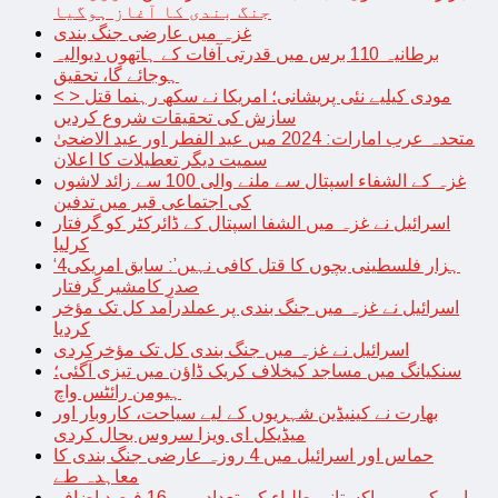
جنگ بندی کا آغاز ہوگیا
غزہ میں عارضی جنگ بندی
برطانیہ 110 برس میں قدرتی آفات کے ہاتھوں دیوالیہ
ہوجائے گا، تحقیق
< > مودی کیلیے نئی پریشانی؛ امریکا نے سکھ رہنما قتل
سازش کی تحقیقات شروع کردیں
متحدہ عرب امارات: 2024 میں عید الفطر اور عید الاضحیٰ
سمیت دیگر تعطیلات کا اعلان
غزہ کے الشفاء اسپتال سے ملنے والی 100 سے زائد لاشوں
کی اجتماعی قبر میں تدفین
اسرائیل نے غزہ میں الشفا اسپتال کے ڈائرکٹر کو گرفتار
کرلیا
‘4ہزار فلسطینی بچوں کا قتل کافی نہیں’: سابق امریکی
صدر کامشیر گرفتار
اسرائیل نے غزہ میں جنگ بندی پر عملدرآمد کل تک مؤخر
کردیا
اسرائیل نے غزہ میں جنگ بندی کل تک مؤخرکردی
سنکیانگ میں مساجد کیخلاف کریک ڈاؤن میں تیزی آگئی؛
ہیومن رائٹس واچ
بھارت نے کینیڈین شہریوں کے لیے سیاحت، کاروبار اور
میڈیکل ای ویزا سروس بحال کردی
حماس اور اسرائیل میں 4 روزہ عارضی جنگ بندی کا
معاہدہ طے
امریکہ میں پاکستانی طلباء کی تعداد میں 16 فیصد اضافہ