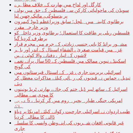
کارگل اور لداخ میں بھارت کے خلاف مظاہرے
سویڈن کی ماحولیاتی کارکن سے فلسطین کے حق میں بولنے
پر بدسلوکی، مائیک چھین لیا
برطانوی کابینہ میں ہلچل؛ سابق وزیراعظم ڈیوڈ کیمرون
وزیر خارجہ مقرر
فلسطین ریلی پر طاقت کا استعمال؛ برطانوی وزیر داخلہ کو
برطرف کردیا گیا
مشہور برانڈ کا بانی جنسی زیادتی کے جرم میں مجرم قرار
غزہ میں قیامت صغریٰ ، الشفاء اسپتال کے اندر اور باہر
لاشوں کے انبار ، دفنانے والا کوئی نہیں
اسکینڈے نیوین ممالک میں فلسطین کے 50 سال پرانے نغمے
کی گونج
اسرائیلی بربریت جاری ، غزہ کے اسپتال قبرستانوں میں
تبدیل ، حماس نے قیدیوں کی رہائی کیلئے مذاکرات معطل کر
دیئے
اسرائیل کے ساتھ لیبر ڈیل ختم کی جائے، بھارتی ٹریڈ یونینوں
کا مودی سے مطالبہ
امریکی جنگی طیارہ بحیرہ روم میں گر کرتباہ، 5 فوجی
ہلاک
طیب اردوان نے اسرائیلی جارحیت رکوانے کیلئے امریکا پر دباؤ
ڈالنے کا مطالبہ کردیا
غیر قانونی افغان شہریوں کی اپنےوطن واپسی کا سلسلہ
جاری