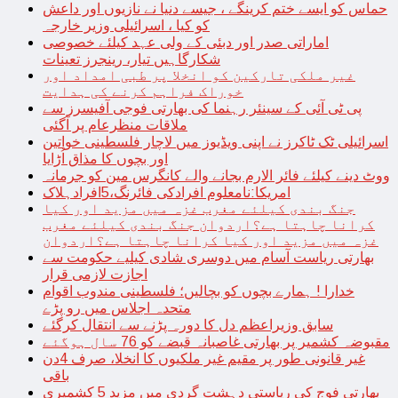
حماس کو ایسے ختم کرینگے ، جیسے دنیا نے نازیوں اور داعش
کو کیا ، اسرائیلی وزیر خارجہ
اماراتی صدر اور دبئی کے ولی عہد کیلئے خصوصی
شکارگاہیں تیار، رینجرز تعینات
غیر ملکی تارکین کو انخلا پر طبی امداد اور
خوراک فراہم کرنے کی ہدایت
پی ٹی آئی کے سینئر رہنما کی بھارتی فوجی آفیسرز سے
ملاقات منظرعام پر آگئی
اسرائیلی ٹک ٹاکرز نے اپنی ویڈیوز میں لاچار فلسطینی خواتین
اور بچوں کا مذاق اُڑایا
ووٹ دینے کیلئے فائر الارم بجانے والے کانگرس مین کو جرمانہ
امریکا:نامعلوم افرادکی فائرنگ،5افرادہلاک
جنگ بندی کیلئے مغرب غزہ میں مزید اور کیا
کرانا چاہتا ہے؟اردوان جنگ بندی کیلئے مغرب
غزہ میں مزید اور کیا کرانا چاہتا ہے؟اردوان
بھارتی ریاست آسام میں دوسری شادی کیلیے حکومت سے
اجازت لازمی قرار
خدارا ! ہمارے بچوں کو بچالیں؛ فلسطینی مندوب اقوام
متحدہ اجلاس میں رو پڑے
سابق وزیراعظم دل کا دورہ پڑنے سے انتقال کرگئے
مقبوضہ کشمیر پر بھارتی غاصبانہ قبضے کو 76 سال ہوگئے
غیر قانونی طور پر مقیم غیر ملکیوں کا انخلا، صرف 4دن
باقی
بھارتی فوج کی ریاستی دہشت گردی میں مزید 5 کشمیری