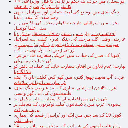
< > کوہستان میں جرگے کے حکم پر لڑکی کا قتل، وزیراعلیٰ
کا ملزمان کی گرفتاری کا حکم
جنگ بندی میں توسیع کی امید، حماس اور اسرائیل نے بھی
رضا مندی کا عندیہ دیدیا
غزہ میں اسرائیلی جارحیت اقوام متحدہ کی ناکامی ہے,
سنی علما کونسل
افغانستان نے بھارت میں سفارت خانہ مستقل بند کر دیا
عارضی وقفہ اگلے مرحلے کی جنگی تیاری کیلیے ہے، اسرائیل
صومالیہ میں سیلاب سے7 لاکھ افراد بے گھر،بڑے پیمانے پر
زرعی زمین تباہ، پل بھی بہہ گئے
کیوبا کے صدر کی قیادت میں امریکی سفارت خانے پر غزہ
کی حمایت میں ریلی
بھارت؛ عدم تعاون پر افغان سفارت خانے کے عملے نے دفتر کو
تالا لگا دیا
غزہ: “آپ مجھے چھوڑ گئیں، میں گھر کس کیلئے جاؤں؟” بیٹے
کی ماں سے الوداعی ملاقات
غزہ: 49 دن اسرائیلی بمباری کے بعد عارضی جنگ بندی،
فلسطینیوں کی اپنے گھر واپسی
نئی دہلی میں افغانستان کا سفارت خانہ مکمل بند
سعودی عرب میں پاکستانیوں کیلئے نوکریوں کے معاملے پر
مزید پیشرفت
کووڈ-19 کے بعد چین میں ایک اور پُراسرار قسم کی بیماری
پھیلنے لگی
14 ہزار فلسطینیوں کی شہادت کے بعد غزہ میں 4 روزہ