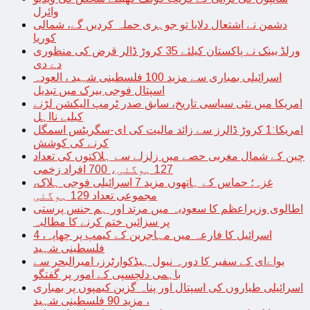
وائرل
دشمن نے اشتعال دلایا تو جوہری حملہ کردیں گے، شمالی
کوریا
ورلڈ بینک نے پاکستان کیلئے 35 کروڑ ڈالر قرض کی منظوری
دے دی
اسرائیلی بمباری سے مزید 100 فلسطینی شہید ، العودہ
اسپتال فوجی بیرک میں تبدیل
امریکا میں نئی سیاسی تاریخ، سابق صدر ٹرمپ الیکشن لڑنے
کیلیے نااہل
امریکا:1 کروڑ ڈالرز سے زائد مالیت کی ای-سگریٹس اسمگل
کرنے کی کوشش
چین کے شمال مغربی حصے میں زلزلے سے ہلاکتوں کی تعداد
127 ہوگئی، 700 افراد زخمی
غزہ؛ حماس کے ہاتھوں مزید 7 اسرائیلی فوجی ہلاک،
مجموعی تعداد 129 ہوگئی
اطالوی وزیراعظم کا سعودیہ میں مرتد اور ہم جنس پرستی
پر سزائیں ختم کرنے کا مطالبہ
اسرائیل کا فارعہ میں مہاجرین کے کیمپ پر چھاپہ، 4
فلسطینی شہید
یواےای کے سفیر کا دورہ نیول ہیڈکوارٹرز، امیرالبحر سے
باہمی دلچسپی کے امور پر گفتگو
اسرائیلی طیاروں کی اسپتال اور پناہ گزین کیمپوں پر بمباری
، مزید 90 فلسطینی شہید