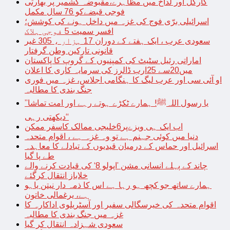
کارگل اور لداخ میں مظاہرے،مقبوضہ کشمیر پر بھارتی
فوجی قبضےکو 76 سال مکمل
اسرائیلی برّی فوج کی غزہ میں داخل ہونے کی کوشش؛
افسر سمیت 5 فوجی ہلاک
سعودی عرب ، ایک ہفتے کے دوران 17 ہزار ، 305 غیر
قانونی تارکین وطن گرفتار
اماراتی رئیل سٹیٹ کی کمپنیوں کے گروپ کا پاکستان
میں20سے 25ارب ڈالرز کی سرمایہ کاری کا اعلان
او آئی سی اور عرب لیگ کا ہنگامی اجلاس، غزہ میں فوری
جنگ بندی کا مطالبہ
’’یا رسول اللہﷺ! ہمارے ٹکڑے ہوتے رہے اور امت تماشا
دیکھتی رہی‘‘
اب ایک ہی ویزےپر6خلیجی ممالک کاسفر ممکن
دنیا میں کوئی جہنم ہے تو وہ غزہ ہے ، اقوام متحدہ
اسرائیل اور حماس کے درمیان قیدیوں کے تبادلے کا معاہدہ
طے پا گیا
چاند کے پہلے انسانی مشن ’اپولو 8‘ کی قیادت کرنے والے
خلاباز انتقال کرگئے
ہمارے ساتھ جو کچھ ہو رہا ہے اس کا ذمہ دار نیتن یاہو
ہے، یرغمالی خاتون
اقوام متحدہ کی خیرسگالی سفیر اور آسٹریلوی اداکارہ کا
غزہ میں جنگ بندی کا مطالبہ
سعودی شہزادہ انتقال کر گیا