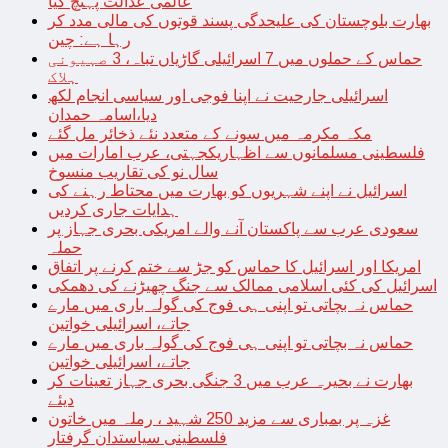
عالمی عدالت پہنچ گیا
بھارت بلوچستان کی علیحدگی پسند قوتوں کی مالی مدد کر
رہا ہے: چین
حماس کے حملوں میں 7 اسرائیلی گاڑیاں تباہ، 3 صہیونی
ہلاک
اسرائیلی جارحیت نے اپنا فوجی اور سیاسی انجام لکھ
دیا،اسامہ حمدان
مکہ مکرمہ میں سونے کے متعدد نئے ذخائر مل گئے
فلسطینی مسلمانوں سے اظہاریکجہتی، عرب امارات میں
سال نو کی تقاریب منسوخ
اسرائیل نے اپنے شہریوں کو بھارت میں محتاط رہنے کی
ہدایات جاری کردیں
سعودی عرب سے پاکستان آنے والے امریکی بحری جہاز پر
حملہ
امریکا اور اسرائیل کا حماس کو جڑ سے ختم کرنے پر اتفاق
اسرائیل کی کئی اسلامی ممالک سے جنگ چھیڑنے کی دھمکی
حماس نہ بچاتی تو اپنی ہی فوج کی گولہ باری میں مارے
جاتے، اسرائیلی خواتین
حماس نہ بچاتی تو اپنی ہی فوج کی گولہ باری میں مارے
جاتے، اسرائیلی خواتین
بھارت نے بحیرہ عرب میں 3 جنگی بحری جہاز تعینات کر
دیئے
غزہ پر بمباری سے مزید 250 شہید ، رملہ میں خاتون
فلسطینی سیاستدان گرفتار