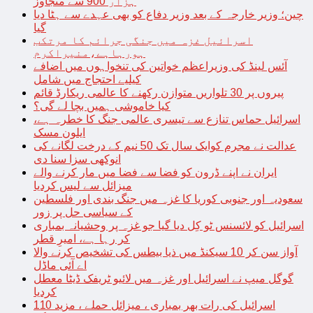
ہزار 900 سے متجاوز
چین؛ وزیر خارجہ کے بعد وزیر دفاع کو بھی عہدے سے ہٹا دیا
گیا
اسرائیل غزہ میں جنگی جرائم کا مرتکب
ہورہاہے،منیراکرم
آئس لینڈ کی وزیراعظم خواتین کی تنخواہوں میں اضافے
کیلیے احتجاج میں شامل
پیروں پر 30 تلواریں متوازن رکھنے کا عالمی ریکارڈ قائم
کیا خاموشی ہمیں بچا لے گی؟
اسرائیل حماس تنازع سے تیسری عالمی جنگ کا خطرہ ہے،
ایلون مسک
عدالت نے مجرم کوایک سال تک 50 نیم کے درخت لگانے کی
انوکھی سزا سنا دی
ایران نے اپنے ڈرون کو فضا سے فضا میں مار کرنے والے
میزائل سے لیس کردیا
سعودیہ اور جنوبی کوریا کا غزہ میں جنگ بندی اور فلسطین
کے سیاسی حل پر زور
اسرائیل کو لائسنس ٹو کِل دیا گیا جو غزہ پر وحشیانہ بمباری
کر رہا ہے، امیرِ قطر
آواز سن کر 10 سیکنڈ میں ذیا بیطس کی تشخیص کرنے والا
اے آئی ماڈل
گوگل میپ نے اسرائیل اور غزہ میں لائیو ٹریفک ڈیٹا معطل
کردیا
اسرائیل کی رات بھر بمباری ، میزائل حملے ، مزید 110