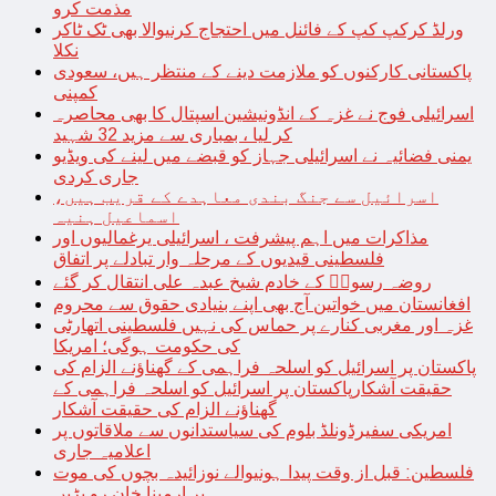
مذمت کرو
ورلڈ کرکپ کپ کے فائنل میں احتجاج کرنیوالا بھی ٹک ٹاکر
نکلا
پاکستانی کارکنوں کو ملازمت دینے کے منتظر ہیں، سعودی
کمپنی
اسرائیلی فوج نے غزہ کے انڈونیشین اسپتال کا بھی محاصرہ
کر لیا ، بمباری سے مزید 32 شہید
یمنی فضائیہ نے اسرائیلی جہاز کو قبضے میں لینے کی ویڈیو
جاری کردی
اسرائیل سے جنگ بندی معاہدے کے قریب ہیں،
اسماعیل ہنیہ
مذاکرات میں اہم پیشرفت ، اسرائیلی یرغمالیوں اور
فلسطینی قیدیوں کے مرحلہ وار تبادلے پر اتفاق
روضہ رسولؐ کے خادم شیخ عبدہ علی انتقال کر گئے
افغانستان میں خواتین آج بھی اپنے بنیادی حقوق سے محروم
غزہ اور مغربی کنارے پر حماس کی نہیں فلسطینی اتھارٹی
کی حکومت ہوگی؛ امریکا
پاکستان پر اسرائیل کو اسلحہ فراہمی کے گھناؤنے الزام کی
حقیقت آشکارپاکستان پر اسرائیل کو اسلحہ فراہمی کے
گھناؤنے الزام کی حقیقت آشکار
امریکی سفیرڈونلڈ بلوم کی سیاستدانوں سے ملاقاتوں پر
اعلامیہ جاری
فلسطین: قبل از وقت پیدا ہونیوالے نوزائیدہ بچوں کی موت
پر ارمینا خان رو پڑیں