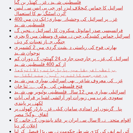
فلسطینی شہید ، غزہ کھنڈر بن گیا
اسرائیل کا حماس کیخلاف لیزر اور جی پی ایس سے لیس
‘آئرن اسٹنگ’ بم کا استعمال
غزہ پر اسرائیل کی وحشیانہ بمباری؛ ایک دن میں 400
فلسطینی شہید
فرانسیسی صدر ایمانوئل میکرون کل اسرائیل پہنچیں گے
اسرائیل حماس کشیدگی چین نے مشرق وسطیٰ میں 6 بحری
جنگی جہاز تعینات کر دیئے
بھارتی فوج کی ریاستی دہشت گردی میں 2 کشمیری
نوجوان شہید
اسرائیل کی غزہ پر جارحیت جاری، 24 گھنٹوں کے دوران کم
از کم 400 فلسطینی شہید
براعظم افریقا میں پایا جانے والا انوکھا
درخت، جسے کاٹنے پر ’لہو‘ رسنے لگتا ہے
غزہ کی معروف شاعرہ بھی اسرائیلی بمباری میں شہید
فتح فلسطین کی ہوگی ہے: ثنا خان
اسرائیلی بمباری میں 12 سالہ فلسطینی یوٹیوبر بھی شہید
سعودی عرب میں زیورات اور آرائشی اشیا پر قرآنی آیات
لکھنے پر پابندی
پناہ گزینوں اور امدادی سامان کیلیے غزہ بارڈر کھولنے پر
اتفاق ہوگیا؛ مصر
اقوام متحدہ نے 8 سال سے ایران پر عائد پابندیوں کے خاتمے کا
اعلان کر دیا
آئی ایم ایف کی کڑی شرط، حکومت نے بھی بڑا فیصلہ کر لیا