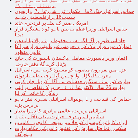
چیف کا بیٹا ہلاک
حماس اسرائیل جنگ،2ماہ مکمل: غزہ شہرتباہ،7ہزاربچوں
سمیت16ہزارفلسطینی شہید
امریکی صدر کے بیٹے پر فردجرم عائد
سابق اسرائیلی وزیراعظم نے نیتن یاہو کو دہشتگرد قرار
دیدیا
حادثاتی طور پر آگ لگنے سے محفوظ رہنے والا نیا ایندھن
ڈنمارک میں قرآن پاک کی بےحرمتی غیرقانونی قرار،سزا کا
قانون منظور
افغان وزیر پاسپورٹ معاملہ :پاکستان پاسپورٹ کی جانچ
پڑتال کرے گا، دفتر خارجہ
غزہ میں بفر زون منصوبے کو مسترد کرتے ہیں ،اسرائیل
مغرب کا بگڑا ہوا بچہ بن گیا :رجب طیب اردوان
بھارت کو ہم نے سنگین خدشات سے آگاہ کردیا، جان کربی
بھارت،26 سالہ ڈاکٹر شاہانہ نے جہیز کے تقاضے پر اپنی
زندگی کا خاتمہ کر لیا
حماس کی قید سے رہا ہونیوالے اسرائیلی شہری نیتن یاہو
پر برس پڑے
اسرائیلی بربریت، عالمی برادری کا دہرا معیار
سائیبیریا میں درجہ حرارت منفی 56 ہوگیا
ایران کا بائیو کیپسول کو خلا میں بھیجنے کا تجربہ کامیاب
سکھ رہنما قتل سازش کی تفتیش؛ امریکی حکام بھارت
پہنچ گئے