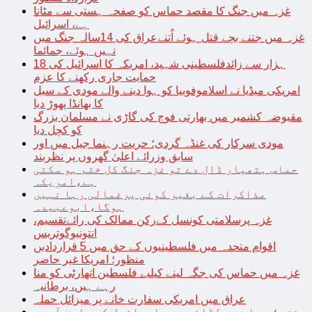
غزہ میں جنگ کا مقصد حماس کو صفحہ ہستی سے مٹانا
ہے، اسرائیل
غزہ میں جتنے بچے قتل ہوئے اُتنےعراق کی 14سالہ جنگ میں
نہیں ہوئے، جمائما
18 ہزار سے زائدفلسطینی شہید، امریکہ کا اسرائیل کی
حمایت جاری رکھنے کا عزم
امریکی میڈیا نے اسلاموفوبیا کو ہوا دینے والے مودی کے سیل
کا بھانڈا پھوڑ دیا
مقبوضہ کشمیر میں بھارتی فوج کی گاڑی نے مسلمان بزرگ
کو کچل دیا
مودی سرکار کی غنڈہ گردی؛ حریت رہنما جیل میں اور
سابق وزرائے اعلیٰ گھروں پر نظربند
حماس ہتھیار ڈال دے تو غزہ جنگ کل ختم ہو سکتی
ہے،امریکہ
مذاکرات کے بغیر کوئی یرغمالی رہا نہیں
ہوگا،ابوعبیدہ
غزہ پرسلامتی کونسل کےرکن ممالک کی رائےتقسیم،
انتونیوگوتریس
اقوام متحدہ میں فلسطینیوں کے حق میں 5 قراردادیں
منظور؛ امریکا غیر حاضر
غزہ میں حماس کی جگہ لینے کیلیے فلسطین اتھارٹی کو منا
رہے ہیں، برطانیہ
عراق میں امریکی سفارت خانے پر میزائل حملہ
غزہ؛ حماس سے لڑائی میں اسرائیل کے سابق آرمی