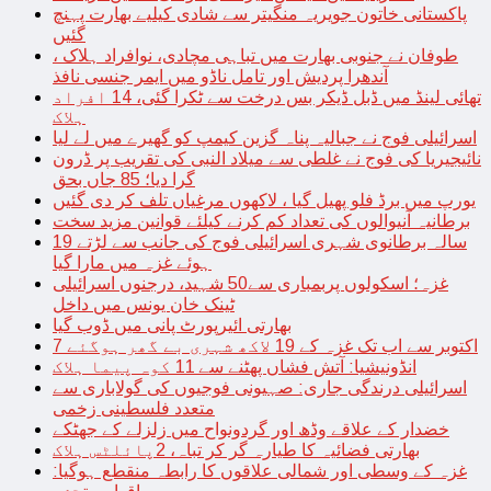
پاکستانی خاتون جویریہ منگیتر سے شادی کیلیے بھارت پہنچ
گئیں
طوفان نے جنوبی بھارت میں تباہی مچادی، نوافراد ہلاک ،
آندھرا پردیش اور تامل ناڈو میں ایمر جنسی نافذ
تھائی لینڈ میں ڈبل ڈیکر بس درخت سے ٹکرا گئی، 14 افراد
ہلاک
اسرائیلی فوج نے جبالیہ پناہ گزین کیمپ کو گھیرے میں لے لیا
نائیجیریا کی فوج نے غلطی سے میلاد النبی کی تقریب پر ڈرون
گرا دیا؛ 85 جاں بحق
یورپ میں برڈ فلو پھیل گیا ، لاکھوں مرغیاں تلف کر دی گئیں
برطانیہ آنیوالوں کی تعداد کم کرنے کیلئے قوانین مزید سخت
19 سالہ برطانوی شہری اسرائیلی فوج کی جانب سے لڑتے
ہوئے غزہ میں مارا گیا
غزہ؛ اسکولوں پربمباری سے50 شہید، درجنوں اسرائیلی
ٹینک خان یونس میں داخل
بھارتی ائیرپورٹ پانی میں ڈوب گیا
7 اکتوبر سے اب تک غزہ کے 19 لاکھ شہری بے گھر ہوگئے
انڈونیشیا: آتش فشاں پھٹنے سے 11 کوہ پیما ہلاک
اسرائیلی درندگی جاری: صہیونی فوجیوں کی گولاباری سے
متعدد فلسطینی زخمی
خضدار کے علاقے وڈھ اور گردونواح میں زلزلے کے جھٹکے
بھارتی فضائیہ کا طیارہ گر کر تباہ، 2پائلٹس ہلاک
غزہ کے وسطی اور شمالی علاقوں کا رابطہ منقطع ہوگیا: