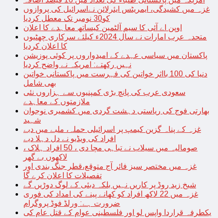
غزہ میں کشیدگی، ایمریٹس ایئرلائن نےاسرائیل کی پروازوں
کو30 نومبر تک معطل کردیا
اوپن اے آئی کا سیم آلٹمین کیساتھ معاہدے کا اعلان
متحدہ عرب امارات نے سال 2024ء کیلئے سرکاری چھٹیوں
کا اعلان کردیا
پاکستان میں سیاسی عہدے کے امیدواروں پر کوئی پوزیشن
نہیں رکھتے: امریکہ نے واضح کردیا
دنیا کی 100 بااثر خواتین کی فہرست میں پاکستانی خواتین
بھی شامل
سعودی عرب کی پانچ بڑی کمپنیوں سے ہزاروں نئی
ملازمتوں کے معاہدے
بھارتی فوج کی ریاستی دہشت گردی میں کشمیری نوجوان
شہید
غزہ کے پناہ گزین کیمپ پر اسرائیلی حملہ، ملبے میں دبے
افراد کی ویڈیو نے دل دہلا دیے
صومالیہ میں سیلاب نے تباہی مچا دی ، 50 افراد ہلاک ،
لاکھوں بے گھر
غزہ میں مختصر سیز فائر آج متوقع،قطر جنگ بندی اور
تفصیلات کا اعلان کرے گا
شیخ زید روڈ پر کاریں نہیں بلکہ دبئی کے لوگ دوڑیں گے
غزہ میں 22 لاکھ افراد کو کھانے پینے کی امداد کی فوری
ضرورت ہے: ورلڈ فوڈ پروگرام
یکطرفہ قراردا واپس لو اور فلسطینی عوام کے قتل عام کی