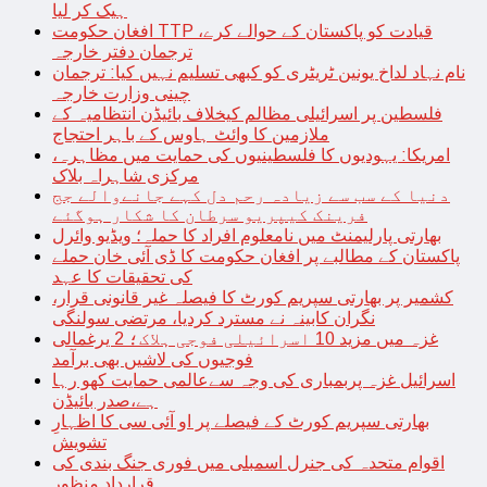
ہیک کر لیا
افغان حکومت TTP قیادت کو پاکستان کے حوالے کرے،
ترجمان دفتر خارجہ
نام نہاد لداخ یونین ٹریٹری کو کبھی تسلیم نہیں کیا: ترجمان
چینی وزارت خارجہ
فلسطین پر اسرائیلی مظالم کیخلاف بائیڈن انتظامیہ کے
ملازمین کا وائٹ ہاوس کے باہر احتجاج
امریکا: یہودیوں کا فلسطینیوں کی حمایت میں مظاہرہ،
مرکزی شاہراہ بلاک
دنیا کے سب سے زیادہ رحم دل کہے جانےوالے جج
فرینک کیپریو سرطان کا شکار ہوگئے
بھارتی پارلیمنٹ میں نامعلوم افراد کا حملہ؛ ویڈیو وائرل
پاکستان کے مطالبے پر افغان حکومت کا ڈی آئی خان حملے
کی تحقیقات کا عہد
کشمیر پر بھارتی سپریم کورٹ کا فیصلہ غیر قانونی قرار،
نگران کابینہ نے مسترد کردیا، مرتضی سولنگی
غزہ میں مزید 10 اسرائیلی فوجی ہلاک؛ 2 یرغمالی
فوجیوں کی لاشیں بھی برآمد
اسرائیل غزہ پربمباری کی وجہ سےعالمی حمایت کھو رہا
ہے،صدر بائیڈن
بھارتی سپریم کورٹ کے فیصلے پر او آئی سی کا اظہارِ
تشویش
اقوام متحدہ کی جنرل اسمبلی میں فوری جنگ بندی کی
قرارداد منظور