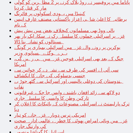
پاناما میں پروفیسر نے روڈ بلاک کرنے پر 2 مظاہرین کو گولی
مار کر قتل کردیا
کینیڈا میں یہودی اسکولوں پر فائرنگ
برطانیہ کا اعلیٰ شاہی اعزاز پاکستانی مصنف عارف انیس
کے نام
بالی ووڈ بھی مسلمانوں کیخلاف بغض میں پیش پیش
غزہ پر اسرائیلی حملوں کا سلسلہ رک نہ سکا، ایک بار پھر
ہسپتالوں کو نشانہ بنا ڈالا
یوکرین پر رونے والے غزہ میں اسرائیلی بمباری پر گونگے
بہرے ہوگئے، ہسپانوی وزیر
جنگ کے بعد بھی اسرائیلی فوجیں غزہ میں ہی رہیں گی،
امریکا
سی آئی اے افسر کی طرف سے نشہ دے کر خواتین سے
جنسی بدسلوکی کیے جانے کا انکشاف
ہندوستان کی دوغلی پالیسی اور اسرائیل سے گٹھ جوڑ بے
نقاب
دو لاکھ سے زائد افغان باشندے واپس جا چکے، غیرقانونی
تارکین وطن کا واپسی کا سلسلہ جاری
ترک پارلیمنٹ نے اسرائیلی مصنوعات کے بائیکاٹ کا اعلان کر
دیا
امریکی نرس دوبارہ غزہ جانے کو تیار
غزہ میں وبائی امراض پھوٹنے کا خطرہ، عالمی ادارہ صحت
کی وارننگ جاری
اسرائیل کا گھناؤنا منصوبہ