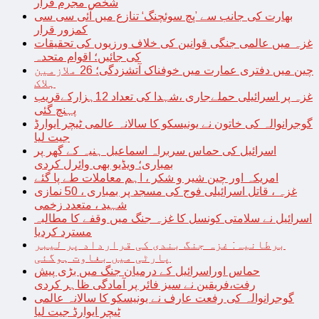
شخص مجرم قرار
بھارت کی جانب سے ’پچ سوئچنگ‘ تنازع میں آئی سی سی
کمزور قرار
غزہ میں عالمی جنگی قوانین کی خلاف ورزیوں کی تحقیقات
کی جائیں؛ اقوام متحدہ
چین میں دفتری عمارت میں خوفناک آتشزدگی؛ 26 ملازمین
ہلاک
غزہ پر اسرائیلی حملےجاری ،شہدا کی تعداد 12ہزارکےقریب
پہنچ گئی
گوجرانوالہ کی خاتون نے یونیسکو کا سالانہ عالمی ٹیچر ایوارڈ
جیت لیا
اسرائیل کی حماس سربراہ اسماعیل ہنیہ کے گھر پر
بمباری؛ ویڈیو بھی وائرل کردی
امریکہ اور چین شیر و شکر ، اہم معاملات طے پا گئے
غزہ ، قاتل اسرائیلی فوج کی مسجد پر بمباری ، 50 نمازی
شہید ، متعدد زخمی
اسرائیل نے سلامتی کونسل کا غزہ جنگ میں وقفے کا مطالبہ
مسترد کردیا
برطانیہ: غزہ جنگ بندی کی قرارداد پر لیبر
پارٹی میں بغاوت ہوگئی
حماس اوراسرائیل کے درمیان جنگ میں بڑی پیش
رفت،فریقین نے سیز فائر پر آمادگی ظاہر کردی
گوجرانوالہ کی رفعت عارف نے یونیسکو کا سالانہ عالمی
ٹیچر ایوارڈ جیت لیا