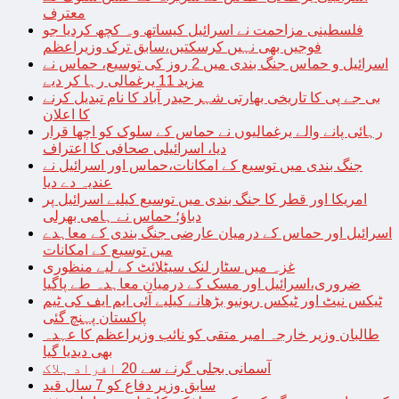
معترف
فلسطینی مزاحمت نے اسرائیل کیساتھ وہ کچھ کردیا جو
فوجیں بھی نہیں کرسکتیں،سابق ترک وزیراعظم
اسرائیل و حماس جنگ بندی میں 2 روز کی توسیع، حماس نے
مزید 11 یرغمالی رہا کر دیے
بی جے پی کا تاریخی بھارتی شہر حیدر آباد کا نام تبدیل کرنے
کا اعلان
رہائی پانے والے یرغمالیوں نے حماس کے سلوک کو اچھا قرار
دیا، اسرائیلی صحافی کا اعتراف
جنگ بندی میں توسیع کے امکانات،حماس اور اسرائیل نے
عندیہ دے دیا
امریکا اور قطر کا جنگ بندی میں توسیع کیلیے اسرائیل پر
دباؤ؛ حماس نے ہامی بھرلی
اسرائیل اور حماس کے درمیان عارضی جنگ بندی کے معاہدے
میں توسیع کے امکانات
غزہ میں سٹار لنک سیٹلائٹ کے لیے منظوری
ضروری،اسرائیل اور مسک کے درمیان معاہدہ طے پاگیا
ٹیکس نیٹ اور ٹیکس ریونیو بڑھانے کیلیے آئی ایم ایف کی ٹیم
پاکستان پہنچ گئی
طالبان وزیر خارجہ امیر متقی کو نائب وزیراعظم کا عہدہ
بھی دیدیا گیا
آسمانی بجلی گرنے سے 20 افراد ہلاک
سابق وزیر دفاع کو 7 سال قید