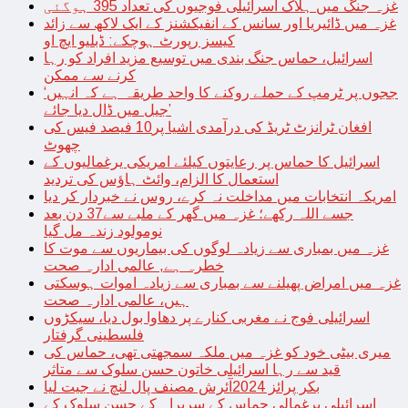
غزہ جنگ میں ہلاک اسرائیلی فوجیوں کی تعداد 395 ہوگئی
غزہ میں ڈائیریا اور سانس کے انفیکشنز کے ایک لاکھ سے زائد
کیسز رپورٹ ہوچکے: ڈبلیو ایچ او
اسرائیل، حماس جنگ بندی میں توسیع مزید افراد کو رہا
کرنے سے ممکن
‘ججوں پر ٹرمپ کے حملے روکنے کا واحد طریقہ ہے کہ انہیں
جیل میں ڈال دیا جائے’
افغان ٹرانزٹ ٹریڈ کی درآمدی اشیا پر10 فیصد فیس کی
چھوٹ
اسرائیل کا حماس پر رعایتوں کیلئے امریکی یرغمالیوں کے
استعمال کا الزام، وائٹ ہاؤس کی تردید
امریکہ انتخابات میں مداخلت نہ کرے، روس نے خبردار کر دیا
جسے اللہ رکھے؛ غزہ میں گھر کے ملبے سے37 دن بعد
نومولود زندہ مل گیا
غزہ میں بمباری سے زیادہ لوگوں کی بیماریوں سے موت کا
خطرہ ہے, عالمی ادارہ صحت
غزہ میں امراض پھیلنے سے بمباری سے زیادہ اموات ہوسکتی
ہیں، عالمی ادارہ صحت
اسرائیلی فوج نے مغربی کنارے پر دھاوا بول دیا، سیکڑوں
فلسطینی گرفتار
میری بیٹی خود کو غزہ میں ملکہ سمجھتی تھی، حماس کی
قید سے رہا اسرائیلی خاتون حسن سلوک سے متاثر
بکر پرائز 2024آئرش مصنف پال لنچ نے جیت لیا
اسرائیلی یرغمالی حماس کے سربراہ کے حسن سلوک کے