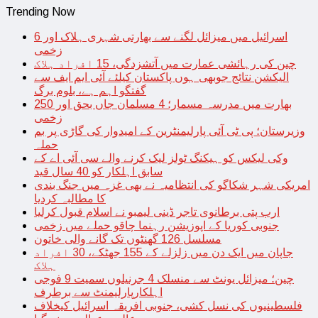
Trending Now
اسرائیل میں میزائل لگنے سے بھارتی شہری ہلاک اور 6
زخمی
چین کی رہائشی عمارت میں آتشزدگی، 15 افراد ہلاک
الیکشن نتائج جوبھی ہوں پاکستان کیلئے آئی ایم ایف سے
گفتگو اہم ہے، بلوم برگ
بھارت میں مدرسہ مسمار؛ 4 مسلمان جاں بحق اور 250
زخمی
وزیرستان؛ پی ٹی آئی پارلیمنٹرین کے امیدوار کی گاڑی پر بم
حملہ
وکی لیکس کو ہیکنگ ٹولز لیک کرنے والے سی آئی اے کے
سابق اہلکار کو 40 سال قید
امریکی شہر شکاگو کی انتظامیہ نے بھی غزہ میں جنگ بندی
کا مطالبہ کردیا
ارب پتی برطانوی تاجر ڈینی لیمبو نے اسلام قبول کرلیا
جنوبی کوریا کے اپوزیشن رہنما چاقو حملے میں زخمی
مسلسل 126 گھنٹوں تک گانے والی خاتون
جاپان میں ایک دن میں زلزلے کے 155 جھٹکے، 30 افراد
ہلاک
چین؛ میزائل یونٹ سے منسلک 4 جرنیلوں سمیت 9 فوجی
اہلکارپارلیمنٹ سے برطرف
فلسطینیوں کی نسل کشی، جنوبی افریقہ اسرائیل کیخلاف