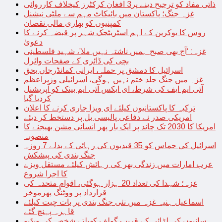
ذاتی مفاد کو ترجیح دینے پر3 افغان کرکٹرز کیخلاف کارروائی
غزہ جنگ؛ پاکستان میں بائیکاٹ مہم سے ملٹی نیشنل
کمپنیوں کو بھاری مالی نقصان
روس کا یوکرین کے اہم اسٹریٹجک شہر پر قبضہ کرنے کا
دعویٰ
غزہ: ‘آج بھی صبح ہمیں ناشتہ نہیں ملا’، شہید فلسطینی
بچی کی ڈائری کے صفحات وائرل
اسرائیل کا دمشق پر حملہ، ایرانی کمانڈرجاں بحق
غزہ میں جنگ جلد ختم نہیں ہوگی، اسرائیلی وزیراعظم
آئی ایم ایف کی شرط، ای ایکس آئی ایم بینک کو آپریشنل
کردیا گیا
ترکیہ کا پاکستانیوں کیلئے ای ویزا جاری کرنے کا اعلان
امریکی صدر نے دفاعی پالیسی بل پر دستخط کر دیئے
امریکا کا 2030 تک چاند پر ایک بار پھر انسانی مشن بھیجنے کا
منصوبہ
اسرائیل کی حماس کو 35 قیدیوں کی رہائی کے بدلے 7 روزہ
جنگ بندی کی پیشکش
عرب امارات میں زندگی بھر کی رہائش کیلئے مستقل ویزے
کا اجرا شروع
غزہ؛ شہدا کی تعداد 20 ہزار ہوگئی، اقوام متحدہ کی
قرارداد پر ووٹنگ پھرموخر
اسماعیل ہنیہ غزہ میں نئی جنگ بندی پر بات چیت کیلئے
قاہرہ پہنچ گئے
سانپوں کی لڑائی کے قریب گولف کھیلتے شخص کی ویڈیو