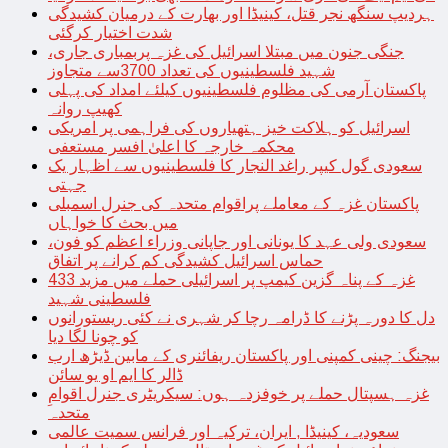
ہردیپ سنگھ نجر قتل، کینیڈا اور بھارت کے درمیان کشیدگی
شدت اختیار کرگئی
جنگی جنون میں مبتلا اسرائیل کی غزہ پربمباری جاری،
شہید فلسطینیوں کی تعداد 3700سے متجاوز
پاکستان آرمی کی مظلوم فلسطینیوں کیلئے امداد کی پہلی
کھیپ روانہ
اسرائیل کو ہلاکت خیز ہتھیاروں کی فراہمی پر امریکی
محکمہ خارجہ کا اعلیٰ افسر مستعفی
سعودی گول کیپر راغد النجار کا فلسطینیوں سے اظہار یک
جہتی
پاکستان غزہ کے معاملے پراقوام متحدہ کی جنرل اسمبلی
میں بحث کا خواہاں
سعودی ولی عہد کا یونانی اور جاپانی وزراء اعظم کو فون،
حماس اسرائیل کشیدگی کم کرانے پر اتفاق
غزہ کے پناہ گزین کیمپ پر اسرائیلی حملے میں مزید 433
فلسطینی شہید
دل کا دورہ پڑنے کا ڈرامہ رچا کر شہری نے کئی ریستورانوں
کو چونا لگا دیا
بیجنگ: چینی کمپنی اور پاکستان ریفائنری کے مابین ڈیڑھ ارب
ڈالر کا ایم او یو سائن
غزہ ہسپتال حملے پر خوفزدہ ہوں: سیکریٹری جنرل اقوامِ
متحدہ
سعودیہ، کینیڈا , ایران، ترکیہ اور فرانس سمیت عالمی