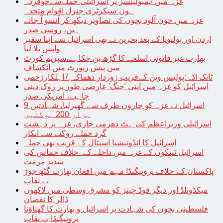
غزہ میں ایمبولینسز پر اسرائیلی حملےسےخوفزدہ
ہوں:سیکرٹری جنرل اقوام متحدہ
غزہ میں خون آلود بچوں کی تصاویر دیکھ کر آنسو آ جاتے
ہیں، روسی صدر
اردن اور بولیویا کے بعد بحرین نے بھی اسرائیل سے اپنا سفیر
واپس بلا لیا
بھارت غیر قانونی اسلحے کا گڑھ بن چکاہے،سپریم کورٹ
میں پیش رپورٹ میں انکشاف
ٹانک اڈہ:پولیس وین کےقریب زوردار دھماکہ,7اہلکارزخمی
اسرائیل کو غزہ میں اپنی ‘جنگ’ عارضی طور پر روک دینی
چاہیے، امریکی صدر
اسرائیل نے غزہ کو چاروں طرف سے گھیرلیا، شہادتیں 9
ہزار 200 ہوگئیں
اسرائیلی وزیراعظم کی ہٹ دھرمی جاری، غزہ پر دہشت
گرد حملے روکنے سے انکار
اسرائیل کا انڈونیشیا اسپتال کے قریب بھی حملہ
اسرائیل ٹینکوں کے غزہ میں داخلے کے خلاف حماس کی
شدید مزمت
پاکستان کے خلاف پروپیگنڈا مہم میں افغان بھارت گٹھ جوڑ
بے نقاب
میکڈونلڈ اور دیگر فوڈ چینز کو مشرق وسطی میں لاکھوں
ڈالر کا نقصان
فلسطینی بچوں کی شہادت پر اسرائیل و بھارت کا گھناؤنا
پروپیگنڈا بے نقاب