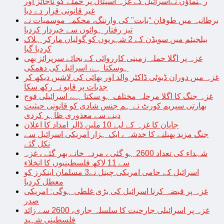
رہنماؤں نےاسرائیل کے غزہ اسپتال پر حملے کو ناجائز اور
غیر قانونی قرار دے دیا
برطانیہ میں طوفان “بابت” کی وارننگ، محکمہ موسمیات نے
تیز رفتار ہوائوں سے خبردار کردیا
بیلجیئم میں سویڈن کے 2 شہریوں کو گولیاں مارکر ہلاک
کردیا گیا
غزہ پر اگلا حملہ زمینی کارروائی کے بجائے سرپرائز بھی
ہوسکتا ہے، اسرائیل کی دھمکی
غزہ میں دوران ڈیوٹی ڈاکٹر والد اور بھائی کی لاشیں دیکھ کر
جذبات پر قابو نہ رکھ سکا
غزہ جنگ کا اگلا مرحلہ مختلف ہو سکتا ہے، اسرائیلی فوج
بھارتی سپریم کورٹ نے ہم جنس شادی کو قانونی حیثیت
دینے سے معذوری ظاہر کردی
جاپان کا غزہ کے لیے 10 ملین ڈالر امداد کا اعلان
جنگ مزید پھیلنے کا خدشہ ، ایک ہزار امریکی اسرائیل سے
نکل گئے
شہداء کی تعداد 2600 ہو گئی ، مردہ خانے بھر گئے ، غزہ
سے 11 لاکھ فلسطینیوں کا انخلاء
اسرائیل کے حامی امریکی چینل نے3 مسلمان اینکرز کو
معطل کردیا
غزہ پر قبضہ کرنا اسرائیل کی بڑی غلطی ہوگی: امریکی
صدر
غزہ پر اسرائیلی جارحیت کا سلسلہ جاری، 2600 سے زائد
فلسطینی شہید