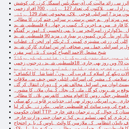
توں کی تعداد 127 ہوگئی، 700 افراد زخمی
مجموعی تعداد 129 ہوگئی
میں مرتد اور ہم جنس پرستی پر سزائیں ختم کرنے کا مطالبہ
 فارعہ میں مہاجرین کے کیمپ پر چھاپہ، 4 فلسطینی شہید
ل ہیڈکوارٹرز، امیرالبحر سے باہمی دلچسپی کے امور پر گفتگو
پناہ گزین کیمپوں پر بمباری ، مزید 90 فلسطینی شہید
اٹلی کی زرعی مشینری کمپنی کے ٹریکٹر اور انجن کے عطیات
ل پر اسرائیلی حملے میں صحافی اور تین امدادی کارکن شہید
شیخ مشعل الاحمد الصباح کویت کے نئے امیر مقرر
غزہ میں جنگ بندی کب ہوگی اور فائدہ کس کو ہوگا؟
جنوں زخمی
کا وہ وقت جو دفتری کاموں کے لیے بدترین ہوتا ہے
لات دیکھ کر اسلام کے قریب آئی ہوں”، اُشنا شاہ کا انکشاف
سلامتی کے مشیر کی اسرائیلی انٹیلی جنس چیف سے ملاقات
یمنٹ ایوان میں اسرائیل مخالف تقریر کے دوران انتقال کر گئے
ع پر شہریوں کو گلے ملنے کے بجائے کُہنیاں ملانے کا مشورہ
فلسطین جنگ، روس کا اقوام متحدہ کانفرنس بلانے کا مطالبہ
اری ہیں، امریکی رپورٹر بھی اپنے جذبات پر قابو نہ رکھ سکی
ی فوج کی ویب سائٹ کو فلسطینی حامی ہیکرز نے ہیک کر لیا
قیادت کو پاکستان کے حوالے کرے، ترجمان دفتر خارجہ
ین ٹریٹری کو کبھی تسلیم نہیں کیا: ترجمان چینی وزارت خارجہ
 بائیڈن انتظامیہ کے ملازمین کا وائٹ ہاوس کے باہر احتجاج
ں کا فلسطینیوں کی حمایت میں مظاہرہ، مرکزی شاہراہ بلاک