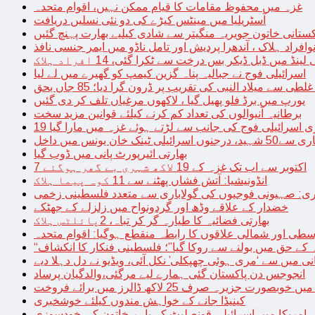
غزہ میں محفوظ مقامات کا قیام ممکن نہیں، اقوام متحدہ
آسٹریلیا میں مینٹس کیڑے کی دو نئی نسلیں دریافت
کستانی خاتون جویریہ منگیتر سے شادی کیلیے بھارت پہنچ گئیں
فراد ہلاک ، آندھرا پردیش اور تامل ناڈو میں ایمر جنسی نافذ
 لینڈ میں ڈبل ڈیکر بس درخت سے ٹکرا گئی، 14 افراد ہلاک
اسرائیلی فوج نے جبالیہ پناہ گزین کیمپ کو گھیرے میں لے لیا
طی سے میلاد النبی کی تقریب پر ڈرون گرا دیا؛ 85 جاں بحق
یورپ میں برڈ فلو پھیل گیا ، لاکھوں مرغیاں تلف کر دی گئیں
برطانیہ آنیوالوں کی تعداد کم کرنے کیلئے قوانین مزید سخت
ری اسرائیلی فوج کی جانب سے لڑتے ہوئے غزہ میں مارا گیا
نک خان یونس میں داخل
بھارتی ائیرپورٹ پانی میں ڈوب گیا
7 اکتوبر سے اب تک غزہ کے 19 لاکھ شہری بے گھر ہوگئے
انڈونیشیا: آتش فشاں پھٹنے سے 11 کوہ پیما ہلاک
اری: صہیونی فوجیوں کی گولاباری سے متعدد فلسطینی زخمی
خضدار کے علاقے وڈھ اور گردونواح میں زلزلے کے جھٹکے
بھارتی فضائیہ کا طیارہ گر کر تباہ، 2پائلٹس ہلاک
طی اور شمالی علاقوں کا رابطہ منقطع ہوگیا: اقوام متحدہ
ہ کے حق میں بولنے سے روکا گیا”؛ فلسطینی فنکار کا انکشاف
یانی میں سے ‘مری ہوئی چھپکلی’ نکل آئی، ویڈیو نے دل دہلا دیے
انجوجس دن پاکستان گئی ہمارے لیے مرگئی،والدگیان پرساد
خوبصورت جزیرہ صرف 25 لاکھ ڈالرز میں برائے فروخت
کینیڈا جانے کے خواہش مندوں کیلئے خوشخبری
امریکا میں اسرائیلی قونصلیٹ کے باہر خاتون کی خودسوزی