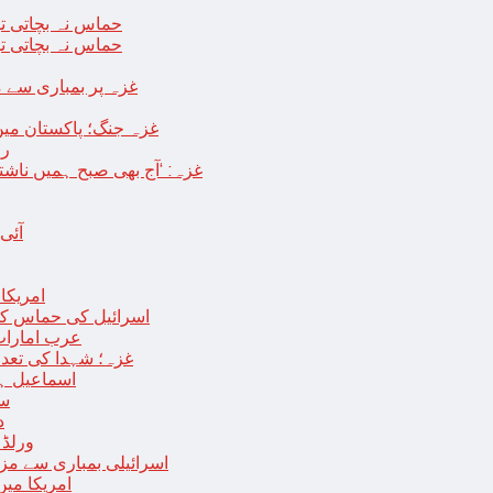
حماس نہ بچاتی تو
حماس نہ بچاتی تو
غزہ پر بمباری سے مزید 250 شہید ، رملہ میں خاتون فلسطینی س
غزہ جنگ؛ پاکستان میں
رو
غزہ: ‘آج بھی صبح ہمیں ناش
آئی
امریکا کا 2030 تک چاند پر ایک بار پھر انسانی
اسرائیل کی حماس کو 35 قیدیوں کی رہائی کے بدلے 7 روزہ جنگ بندی کی 
عرب امارات
غزہ؛ شہدا کی تعداد 20 ہزار ہوگئی، اقوام متحدہ کی قرارداد پر ووٹنگ 
اسماعیل ہن
سا
د
ورلڈ بینک ن
اسرائیلی بمباری سے مزید 100 فلسطینی شہید ، العودہ اسپتال فوجی بیرک می
امریکا میں