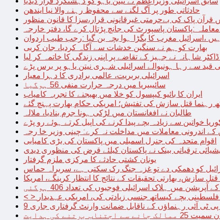
سابق اسرائیلی وزیراعظم نے نیتن یاہو کو دہشتگرد قرار دیدیا
حادثاتی طور پر آگ لگنے سے محفوظ رہنے والا نیا ایندھن
 قرآن پاک کی بےحرمتی غیرقانونی قرار،سزا کا قانون منظور
معاملہ :پاکستان پاسپورٹ کی جانچ پڑتال کرے گا، دفتر خارجہ
ں ،اسرائیل مغرب کا بگڑا ہوا بچہ بن گیا :رجب طیب اردوان
بھارت کو ہم نے سنگین خدشات سے آگاہ کردیا، جان کربی
قید سے رہا ہونیوالے اسرائیلی شہری نیتن یاہو پر برس پڑے
اسرائیلی بربریت، عالمی برادری کا دہرا معیار
سائیبیریا میں درجہ حرارت منفی 56 ہوگیا
ایران کا بائیو کیپسول کو خلا میں بھیجنے کا تجربہ کامیاب
 رہنما قتل سازش کی تفتیش؛ امریکی حکام بھارت پہنچ گئے
طالبان نے افغانستان میں لڑکی ہونا جرم بنادیا، ملالہ
یا خواتین سے زیادہ بچے پیدا کرنے کی اپیل کرتے ہوئے رو پڑے
 کے اندرونی معاملات میں مداخلت نہ کرے: چینی وزیر خا رجہ
اقوام متحدہ کی جنرل اسمبلی میں پاکستان کی بڑی کامیابی
یشیائی ترقیاتی بینک نے پاکستان کیلئے قرض کی منظوری دیدی
یونان کشتی حادثے کا مرکزی ملزم گرفتار
ائیل کو دھمکی دے تو غزہ جنگ رک سکتی ہے، سربراہ حماس
تل سازش، بھارتی تحقیقات کے نتائج کا انتظار کرینگے، امریکا
ے آپریشن میں ہلاک اسرائیلی فوجیوں کی تعداد 406 ہوگئی
میں فلسطینی بچے کیساتھ جنسی زیادتی کی، امریکی عہدیدار
 برتنے کی ہدایت