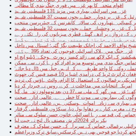
اقوام متحدہ کا پھر غزہ میں فوری جنگ بندی کا مطالبہ
غزہ میں اسرائیلی بمباری میں مزید 131 فلسطینی شہید
غزہ پر دوبارہ حملے، بچوں سمیت 37 فلسطینی شہید
کیمیائی ہتھیاروں کی سالانہ کانفرنس کے چیئرپرسن منتخب
زہ پر وحشیانہ حملے، بچوں سمیت 32 فلسطینی شہید
 کے دروازے پر آدھے گھنٹے قطری میزبانوں کی راہ تکتے رہے
فوجی طیارہ جاپان کے سمندر میں گرکرتباہ ہوگیا
غزہ جنگ میں ہلاک اسرائیلی فوجیوں کی تعداد 395 ہوگئی
فیکشنز کے ایک لاکھ سے زائد کیسز رپورٹ ہوچکے: ڈبلیو ایچ او
حماس جنگ بندی میں توسیع مزید افراد کو رہا کرنے سے ممکن
فغان ٹرانزٹ ٹریڈ کی درآمدی اشیا پر10 فیصد فیس کی چھوٹ
امریکی یرغمالیوں کے استعمال کا الزام، وائٹ ہاؤس کی تردید
امریکہ انتخابات میں مداخلت نہ کرے، روس نے خبردار کر دیا
 میں گھر کے ملبے سے37 دن بعد نومولود زندہ مل گیا
لوگوں کی بیماریوں سے موت کا خطرہ ہے, عالمی ادارہ صحت
سے بمباری سے زیادہ اموات ہوسکتی ہیں، عالمی ادارہ صحت
ج نے مغربی کنارے پر دھاوا بول دیا، سیکڑوں فلسطینی گرفتار
 حماس کی قید سے رہا اسرائیلی خاتون حسن سلوک سے متاثر
بکر پرائز 2024آئرش مصنف پال لنچ نے جیت لیا
ائیلی یرغمالی حماس کے سربراہ کے حسن سلوک کے معترف
چھ کردیا جو فوجیں بھی نہیں کرسکتیں،سابق ترک وزیراعظم