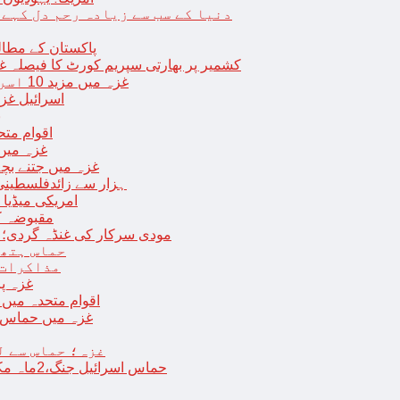
دنیا کے سب سے زیادہ رحم دل کہے
پاکستان کے مطال
کشمیر پر بھارتی سپریم کورٹ کا فیصلہ غی
غزہ میں مزید 10 اسرائیلی فوجی ہلاک؛ 2 یرغمالی فوجیوں کی لاشیں بھی برآمد
اسرائیل غز
ب
اقوام مت
غزہ میں
غزہ میں جتنے بچے قتل ہوئے اُت
18 ہزار سے زائدفلسطی
امریکی میڈیا ن
مقبوضہ ک
مودی سرکار کی غنڈہ گردی؛ حر
حماس ہتھی
مذاکرات 
غزہ پ
اقوام متحدہ میں فلسطینیوں کے 
غزہ میں حماس کی
غزہ؛ حماس سے ل
حماس اسرائیل جنگ،2ماہ مکمل: غزہ شہرتباہ،7ہزاربچوں سمیت16ہزارفلسطینی شہید