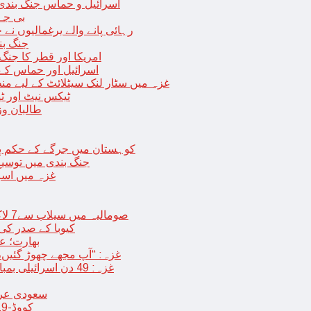
اسرائیل و حماس جنگ بندی میں 2 روز کی توسیع، حماس نے مزید 11 یرغم
بی جے 
رہائی پانے والے یرغمالیوں نے
جنگ بن
امریکا اور قطر کا جنگ
اسرائیل اور حماس کے
غزہ میں سٹار لنک سیٹلائٹ کے لیے م
ٹیکس نیٹ اور ٹی
طالبان وز
< > کوہستان میں جرگے کے حکم 
جنگ بندی میں توسیع 
غزہ میں اسر
صومالیہ میں سیلاب سے7 لاکھ افراد بے گھر،بڑے پیمانے پر زرعی زمین تباہ، پل بھی بہہ گئے
کیوبا کے صدر کی
بھارت؛ عد
غزہ: “آپ مجھے چھوڑ گئیں،
غزہ: 49 دن اسرائیلی بمباری کے بعد عارضی جنگ بندی، فلسطینیوں کی اپنے گھر واپسی
سعودی عرب 
کووڈ-19 کے بعد چین میں ایک اور پُراسرار قسم کی بیماری پھیلنے لگی