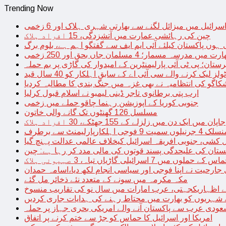
Trending Now
سرائیل میں میزائل لگنے سے بھارتی شہری ہلاک اور 6 زخمی
چین کی رہائشی عمارت میں آتشزدگی، 15 افراد ہلاک
 ہوں پاکستان کیلئے آئی ایم ایف سے گفتگو اہم ہے، بلوم برگ
رت میں مدرسہ مسمار؛ 4 مسلمان جاں بحق اور 250 زخمی
رستان؛ پی ٹی آئی پارلیمنٹرین کے امیدوار کی گاڑی پر بم حملہ
یک کرنے والے سی آئی اے کے سابق اہلکار کو 40 سال قید
اگو کی انتظامیہ نے بھی غزہ میں جنگ بندی کا مطالبہ کردیا
ارب پتی برطانوی تاجر ڈینی لیمبو نے اسلام قبول کرلیا
جنوبی کوریا کے اپوزیشن رہنما چاقو حملے میں زخمی
مسلسل 126 گھنٹوں تک گانے والی خاتون
جاپان میں ایک دن میں زلزلے کے 155 جھٹکے، 30 افراد ہلاک
ارلیمنٹ سے برطرف
کشی، جنوبی افریقہ اسرائیل کیخلاف عالمی عدالت پہنچ گیا
ستان کی علیحدگی پسند قوتوں کی مالی مدد کر رہا ہے: چین
س کے حملوں میں 7 اسرائیلی گاڑیاں تباہ، 3 صہیونی ہلاک
 جارحیت نے اپنا فوجی اور سیاسی انجام لکھ دیا،اسامہ حمدان
مکہ مکرمہ میں سونے کے متعدد نئے ذخائر مل گئے
اظہاریکجہتی، عرب امارات میں سال نو کی تقاریب منسوخ
نے شہریوں کو بھارت میں محتاط رہنے کی ہدایات جاری کردیں
ودی عرب سے پاکستان آنے والے امریکی بحری جہاز پر حملہ
امریکا اور اسرائیل کا حماس کو جڑ سے ختم کرنے پر اتفاق