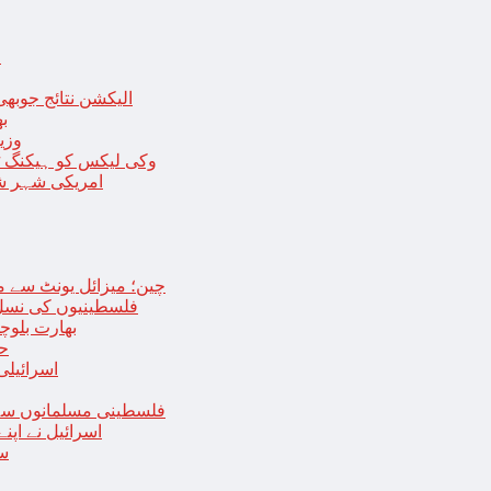
ا
الیکشن نتائج جوبھی
بھا
وزی
وکی لیکس کو ہیکنگ ٹولز ل
امریکی شہر شک
چین؛ میزائل یونٹ سے منسلک 4 جرنیلوں سمیت 9 فوجی اہلکارپ
فلسطینیوں کی نسل 
بھارت بلوچ
حما
اسرائیلی
فلسطینی مسلمانوں سے 
اسرائیل نے اپ
سع