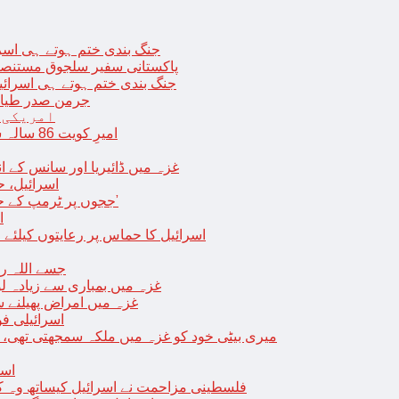
جنگ بندی ختم ہوتے ہی اسرئیل کے 
پاکستانی سفیر سلجوق مستنصر 
جنگ بندی ختم ہوتے ہی اسرائیل کے غ
جرمن صدر طیارے
امریکی 
امیرِ کویت 86 سالہ شیخ نواف الاحمد کی اچانک طبیعت بگڑ گئی؛ اسپتال میں داخل
غزہ میں ڈائیریا اور سانس کے ان
اسرائیل، 
‘ججوں پر ٹرمپ کے حملے روکنے کا واحد طریقہ ہے کہ انہیں جیل میں ڈال دیا جائے’
ا
اسرائیل کا حماس پر رعایتوں کیلئے 
جسے اللہ رکھے؛ غزہ
غزہ میں بمباری سے زیادہ 
غزہ میں امراض پھیلنے 
اسرائیلی فو
میری بیٹی خود کو غزہ میں ملکہ سمجھتی تھی،
اسر
فلسطینی مزاحمت نے اسرائیل کیساتھ وہ ک