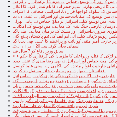
الی رہا کر دیے
پی کا تاریخی بھارتی شہر حیدر آباد کا نام تبدیل کرنے کا اعلان
 حماس کے سلوک کو اچھا قرار دیا، اسرائیلی صحافی کا اعتراف
دی میں توسیع کے امکانات،حماس اور اسرائیل نے عندیہ دے دیا
 بندی میں توسیع کیلیے اسرائیل پر دباؤ؛ حماس نے ہامی بھرلی
 درمیان عارضی جنگ بندی کے معاہدے میں توسیع کے امکانات
نظوری ضروری،اسرائیل اور مسک کے درمیان معاہدہ طے پاگیا
کس ریونیو بڑھانے کیلیے آئی ایم ایف کی ٹیم پاکستان پہنچ گئی
یر خارجہ امیر متقی کو نائب وزیراعظم کا عہدہ بھی دیدیا گیا
آسمانی بجلی گرنے سے 20 افراد ہلاک
سابق وزیر دفاع کو 7 سال قید
پر لڑکی کا قتل، وزیراعلیٰ کا ملزمان کی گرفتاری کا حکم
کی امید، حماس اور اسرائیل نے بھی رضا مندی کا عندیہ دیدیا
ائیلی جارحیت اقوام متحدہ کی ناکامی ہے, سنی علما کونسل
افغانستان نے بھارت میں سفارت خانہ مستقل بند کر دیا
عارضی وقفہ اگلے مرحلے کی جنگی تیاری کیلیے ہے، اسرائیل
 قیادت میں امریکی سفارت خانے پر غزہ کی حمایت میں ریلی
م تعاون پر افغان سفارت خانے کے عملے نے دفتر کو تالا لگا دیا
 میں گھر کس کیلئے جاؤں؟” بیٹے کی ماں سے الوداعی ملاقات
نئی دہلی میں افغانستان کا سفارت خانہ مکمل بند
میں پاکستانیوں کیلئے نوکریوں کے معاملے پر مزید پیشرفت