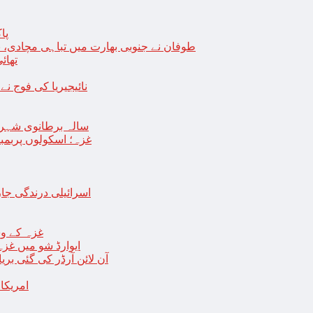
پا
طوفان نے جنوبی بھارت میں تباہی مچادی، نوا
تھائی
نائیجیریا کی فوج نے غل
19 سالہ برطانوی شہ
غزہ؛ اسکولوں پربمباری سے50 شہید، درجنوں اسرائیلی ٹی
اسرائیلی درندگی ج
غزہ کے وس
“ایوارڈ شو میں غز
آن لائن آرڈر کی گئی بر
امریکا میں 