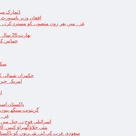
ڈنمارک میں
افغان وزیر پاسپورٹ 
غزہ میں بفر زون منصوبے کو مسترد کرتے ہی
بھارت،26 سالہ ڈاکٹر شاہانہ نے جہیز کے تقاضے پر اپنی زندگی کا خاتمہ کر لیا
حماس کی 
سکھ
حکمراں شمالی کور
امریکہ چین
ا
پاکستان اسر
گرپتونت سنگھ پنوں ق
غزہ ک
< > اسرائیلی فوج نے جیل 
9 مئی جلاؤگھیراؤ کیس: 8 پی ٹی آئی رہنماؤں کے ناقابل ضمانت وارنٹ گرفتاری جاری
سعودی عرب کی اپنے شہریوں کو پاکستان سمیت 25 ممالک جانے سے اجتناب