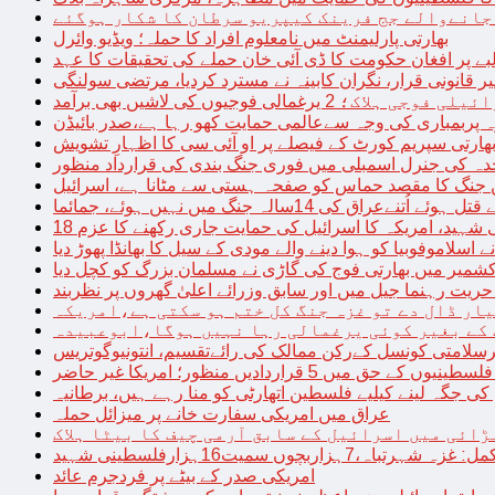
 جانےوالے جج فرینک کیپریو سرطان کا شکار ہوگئے
بھارتی پارلیمنٹ میں نامعلوم افراد کا حملہ؛ ویڈیو وائرل
بے پر افغان حکومت کا ڈی آئی خان حملے کی تحقیقات کا عہد
ر قانونی قرار، نگران کابینہ نے مسترد کردیا، مرتضی سولنگی
ہ پربمباری کی وجہ سےعالمی حمایت کھو رہا ہے،صدر بائیڈن
ھارتی سپریم کورٹ کے فیصلے پر او آئی سی کا اظہارِ تشویش
حدہ کی جنرل اسمبلی میں فوری جنگ بندی کی قرارداد منظور
 جنگ کا مقصد حماس کو صفحہ ہستی سے مٹانا ہے، اسرائیل
نےعراق کی 14سالہ جنگ میں نہیں ہوئے، جمائما
نی شہید، امریکہ کا اسرائیل کی حمایت جاری رکھنے کا عزم
ے اسلاموفوبیا کو ہوا دینے والے مودی کے سیل کا بھانڈا پھوڑ دیا
شمیر میں بھارتی فوج کی گاڑی نے مسلمان بزرگ کو کچل دیا
یت رہنما جیل میں اور سابق وزرائے اعلیٰ گھروں پر نظربند
ار ڈال دے تو غزہ جنگ کل ختم ہو سکتی ہے،امریکہ
کے بغیر کوئی یرغمالی رہا نہیں ہوگا،ابوعبیدہ
رسلامتی کونسل کےرکن ممالک کی رائےتقسیم، انتونیوگوتریس
حق میں 5 قراردادیں منظور؛ امریکا غیر حاضر
 جگہ لینے کیلیے فلسطین اتھارٹی کو منا رہے ہیں، برطانیہ
عراق میں امریکی سفارت خانے پر میزائل حملہ
ڑائی میں اسرائیل کے سابق آرمی چیف کا بیٹا ہلاک
امریکی صدر کے بیٹے پر فردجرم عائد