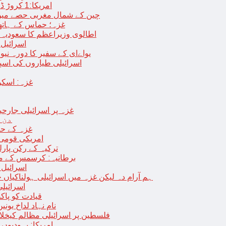
امریکا:1 کروڑ ڈالرز سے زائد مالیت کی ای-سگریٹس اسمگل کرنے کی کوشش
چین کے شمال مغربی حصے میں زلزلے سے ہلاک
غزہ؛ حماس کے ہاتھوں مزید 7 اسرائیلی فوجی ہلاک، 
اطالوی وزیراعظم کا سعودیہ 
اسرائیل کا
یواےای کے سفیر کا دورہ نیو
اسرائیلی طیاروں کی اسپتال اور 
غزہ: اسکو
غزہ پر اسرائیلی جارحیت 70 ویں روز بھی جاری: 18فلسطینی شہید ، در
دن 
“غزہ کے حا
امریکی قومی 
ترکیہ کے رکن پارل
برطانیہ: کرسمس کے موق
اسرائیل 
ہم آرام دہ لیکن غزہ میں اسرائیلی ہولناکیاں ج
اسرائیل
افغان حکومت TTP 
نام نہاد لداخ یون
فلسطین پر اسرائیلی مظالم کیخلاف
امریکا: یہودیو