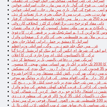
اسرائیل کی کئی اسلامی ممالک سے جنگ چھیڑنے کی دھمکی
 اپنی ہی فوج کی گولہ باری میں مارے جاتے، اسرائیلی خواتین
 اپنی ہی فوج کی گولہ باری میں مارے جاتے، اسرائیلی خواتین
بھارت نے بحیرہ عرب میں 3 جنگی بحری جہاز تعینات کر دیئے
یاستدان گرفتار
ذاتی مفاد کو ترجیح دینے پر3 افغان کرکٹرز کیخلاف کارروائی
 بائیکاٹ مہم سے ملٹی نیشنل کمپنیوں کو بھاری مالی نقصان
س کا یوکرین کے اہم اسٹریٹجک شہر پر قبضہ کرنے کا دعویٰ
تہ نہیں ملا’، شہید فلسطینی بچی کی ڈائری کے صفحات وائرل
اسرائیل کا دمشق پر حملہ، ایرانی کمانڈرجاں بحق
غزہ میں جنگ جلد ختم نہیں ہوگی، اسرائیلی وزیراعظم
 ایم ایف کی شرط، ای ایکس آئی ایم بینک کو آپریشنل کردیا گیا
ترکیہ کا پاکستانیوں کیلئے ای ویزا جاری کرنے کا اعلان
امریکی صدر نے دفاعی پالیسی بل پر دستخط کر دیئے
 مشن بھیجنے کا منصوبہ
پیشکش
 میں زندگی بھر کی رہائش کیلئے مستقل ویزے کا اجرا شروع
پھرموخر
یہ غزہ میں نئی جنگ بندی پر بات چیت کیلئے قاہرہ پہنچ گئے
نپوں کی لڑائی کے قریب گولف کھیلتے شخص کی ویڈیو وائرل
شمن نے اشتعال دلایا تو جوہری حملہ کردیں گے، شمالی کوریا
ے پاکستان کیلئے 35 کروڑ ڈالر قرض کی منظوری دے دی
ں تبدیل
 نئی سیاسی تاریخ، سابق صدر ٹرمپ الیکشن لڑنے کیلیے نااہل