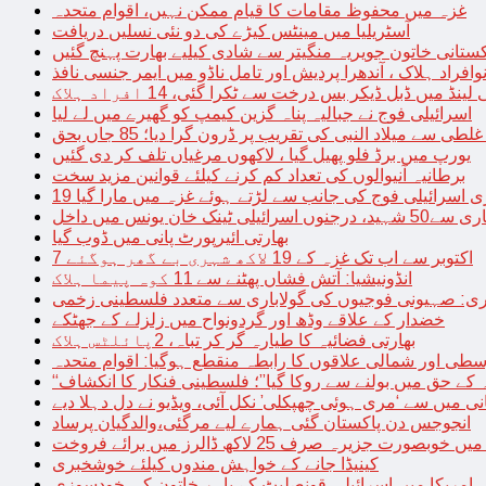
غزہ میں محفوظ مقامات کا قیام ممکن نہیں، اقوام متحدہ
آسٹریلیا میں مینٹس کیڑے کی دو نئی نسلیں دریافت
کستانی خاتون جویریہ منگیتر سے شادی کیلیے بھارت پہنچ گئیں
فراد ہلاک ، آندھرا پردیش اور تامل ناڈو میں ایمر جنسی نافذ
 لینڈ میں ڈبل ڈیکر بس درخت سے ٹکرا گئی، 14 افراد ہلاک
اسرائیلی فوج نے جبالیہ پناہ گزین کیمپ کو گھیرے میں لے لیا
طی سے میلاد النبی کی تقریب پر ڈرون گرا دیا؛ 85 جاں بحق
یورپ میں برڈ فلو پھیل گیا ، لاکھوں مرغیاں تلف کر دی گئیں
برطانیہ آنیوالوں کی تعداد کم کرنے کیلئے قوانین مزید سخت
ری اسرائیلی فوج کی جانب سے لڑتے ہوئے غزہ میں مارا گیا
نک خان یونس میں داخل
بھارتی ائیرپورٹ پانی میں ڈوب گیا
7 اکتوبر سے اب تک غزہ کے 19 لاکھ شہری بے گھر ہوگئے
انڈونیشیا: آتش فشاں پھٹنے سے 11 کوہ پیما ہلاک
اری: صہیونی فوجیوں کی گولاباری سے متعدد فلسطینی زخمی
خضدار کے علاقے وڈھ اور گردونواح میں زلزلے کے جھٹکے
بھارتی فضائیہ کا طیارہ گر کر تباہ، 2پائلٹس ہلاک
طی اور شمالی علاقوں کا رابطہ منقطع ہوگیا: اقوام متحدہ
ہ کے حق میں بولنے سے روکا گیا”؛ فلسطینی فنکار کا انکشاف
یانی میں سے ‘مری ہوئی چھپکلی’ نکل آئی، ویڈیو نے دل دہلا دیے
انجوجس دن پاکستان گئی ہمارے لیے مرگئی،والدگیان پرساد
خوبصورت جزیرہ صرف 25 لاکھ ڈالرز میں برائے فروخت
کینیڈا جانے کے خواہش مندوں کیلئے خوشخبری
امریکا میں اسرائیلی قونصلیٹ کے باہر خاتون کی خودسوزی