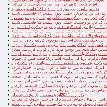
اقوام متحدہ کا پھر غزہ میں فوری جنگ بندی کا مطالبہ
غزہ میں اسرائیلی بمباری میں مزید 131 فلسطینی شہید
غزہ پر دوبارہ حملے، بچوں سمیت 37 فلسطینی شہید
کیمیائی ہتھیاروں کی سالانہ کانفرنس کے چیئرپرسن منتخب
زہ پر وحشیانہ حملے، بچوں سمیت 32 فلسطینی شہید
 کے دروازے پر آدھے گھنٹے قطری میزبانوں کی راہ تکتے رہے
فوجی طیارہ جاپان کے سمندر میں گرکرتباہ ہوگیا
غزہ جنگ میں ہلاک اسرائیلی فوجیوں کی تعداد 395 ہوگئی
فیکشنز کے ایک لاکھ سے زائد کیسز رپورٹ ہوچکے: ڈبلیو ایچ او
حماس جنگ بندی میں توسیع مزید افراد کو رہا کرنے سے ممکن
فغان ٹرانزٹ ٹریڈ کی درآمدی اشیا پر10 فیصد فیس کی چھوٹ
امریکی یرغمالیوں کے استعمال کا الزام، وائٹ ہاؤس کی تردید
امریکہ انتخابات میں مداخلت نہ کرے، روس نے خبردار کر دیا
 میں گھر کے ملبے سے37 دن بعد نومولود زندہ مل گیا
لوگوں کی بیماریوں سے موت کا خطرہ ہے, عالمی ادارہ صحت
سے بمباری سے زیادہ اموات ہوسکتی ہیں، عالمی ادارہ صحت
ج نے مغربی کنارے پر دھاوا بول دیا، سیکڑوں فلسطینی گرفتار
 حماس کی قید سے رہا اسرائیلی خاتون حسن سلوک سے متاثر
بکر پرائز 2024آئرش مصنف پال لنچ نے جیت لیا
ائیلی یرغمالی حماس کے سربراہ کے حسن سلوک کے معترف
چھ کردیا جو فوجیں بھی نہیں کرسکتیں،سابق ترک وزیراعظم