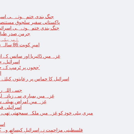
جنگ بندی ختم ہوتے ہی اسرئیل کے 
پاکستانی سفیر سلجوق مستنصر 
جنگ بندی ختم ہوتے ہی اسرائیل کے غ
جرمن صدر طیارے
امریکی 
امیرِ کویت 86 سالہ شیخ نواف الاحمد کی اچانک طبیعت بگڑ گئی؛ اسپتال میں داخل
غزہ میں ڈائیریا اور سانس کے ان
اسرائیل، 
‘ججوں پر ٹرمپ کے حملے روکنے کا واحد طریقہ ہے کہ انہیں جیل میں ڈال دیا جائے’
ا
اسرائیل کا حماس پر رعایتوں کیلئے 
جسے اللہ رکھے؛ غزہ
غزہ میں بمباری سے زیادہ 
غزہ میں امراض پھیلنے 
اسرائیلی فو
میری بیٹی خود کو غزہ میں ملکہ سمجھتی تھی،
اسر
فلسطینی مزاحمت نے اسرائیل کیساتھ وہ ک