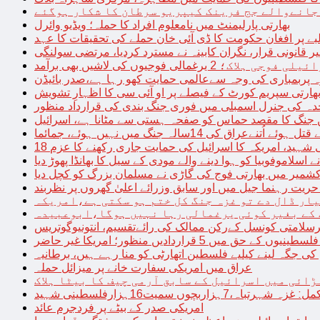
 جانےوالے جج فرینک کیپریو سرطان کا شکار ہوگئے
بھارتی پارلیمنٹ میں نامعلوم افراد کا حملہ؛ ویڈیو وائرل
بے پر افغان حکومت کا ڈی آئی خان حملے کی تحقیقات کا عہد
ر قانونی قرار، نگران کابینہ نے مسترد کردیا، مرتضی سولنگی
ہ پربمباری کی وجہ سےعالمی حمایت کھو رہا ہے،صدر بائیڈن
ھارتی سپریم کورٹ کے فیصلے پر او آئی سی کا اظہارِ تشویش
حدہ کی جنرل اسمبلی میں فوری جنگ بندی کی قرارداد منظور
 جنگ کا مقصد حماس کو صفحہ ہستی سے مٹانا ہے، اسرائیل
نےعراق کی 14سالہ جنگ میں نہیں ہوئے، جمائما
نی شہید، امریکہ کا اسرائیل کی حمایت جاری رکھنے کا عزم
ے اسلاموفوبیا کو ہوا دینے والے مودی کے سیل کا بھانڈا پھوڑ دیا
شمیر میں بھارتی فوج کی گاڑی نے مسلمان بزرگ کو کچل دیا
یت رہنما جیل میں اور سابق وزرائے اعلیٰ گھروں پر نظربند
ار ڈال دے تو غزہ جنگ کل ختم ہو سکتی ہے،امریکہ
کے بغیر کوئی یرغمالی رہا نہیں ہوگا،ابوعبیدہ
رسلامتی کونسل کےرکن ممالک کی رائےتقسیم، انتونیوگوتریس
حق میں 5 قراردادیں منظور؛ امریکا غیر حاضر
 جگہ لینے کیلیے فلسطین اتھارٹی کو منا رہے ہیں، برطانیہ
عراق میں امریکی سفارت خانے پر میزائل حملہ
ڑائی میں اسرائیل کے سابق آرمی چیف کا بیٹا ہلاک
امریکی صدر کے بیٹے پر فردجرم عائد