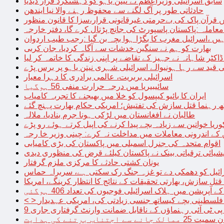
سابق اسرائیلی وزیراعظم نے نیتن یاہو کو دہشتگرد قرار دیدیا
حادثاتی طور پر آگ لگنے سے محفوظ رہنے والا نیا ایندھن
 قرآن پاک کی بےحرمتی غیرقانونی قرار،سزا کا قانون منظور
معاملہ :پاکستان پاسپورٹ کی جانچ پڑتال کرے گا، دفتر خارجہ
ں ،اسرائیل مغرب کا بگڑا ہوا بچہ بن گیا :رجب طیب اردوان
بھارت کو ہم نے سنگین خدشات سے آگاہ کردیا، جان کربی
قید سے رہا ہونیوالے اسرائیلی شہری نیتن یاہو پر برس پڑے
اسرائیلی بربریت، عالمی برادری کا دہرا معیار
سائیبیریا میں درجہ حرارت منفی 56 ہوگیا
ایران کا بائیو کیپسول کو خلا میں بھیجنے کا تجربہ کامیاب
 رہنما قتل سازش کی تفتیش؛ امریکی حکام بھارت پہنچ گئے
طالبان نے افغانستان میں لڑکی ہونا جرم بنادیا، ملالہ
یا خواتین سے زیادہ بچے پیدا کرنے کی اپیل کرتے ہوئے رو پڑے
 کے اندرونی معاملات میں مداخلت نہ کرے: چینی وزیر خا رجہ
اقوام متحدہ کی جنرل اسمبلی میں پاکستان کی بڑی کامیابی
یشیائی ترقیاتی بینک نے پاکستان کیلئے قرض کی منظوری دیدی
یونان کشتی حادثے کا مرکزی ملزم گرفتار
ائیل کو دھمکی دے تو غزہ جنگ رک سکتی ہے، سربراہ حماس
تل سازش، بھارتی تحقیقات کے نتائج کا انتظار کرینگے، امریکا
ے آپریشن میں ہلاک اسرائیلی فوجیوں کی تعداد 406 ہوگئی
میں فلسطینی بچے کیساتھ جنسی زیادتی کی، امریکی عہدیدار
 برتنے کی ہدایت