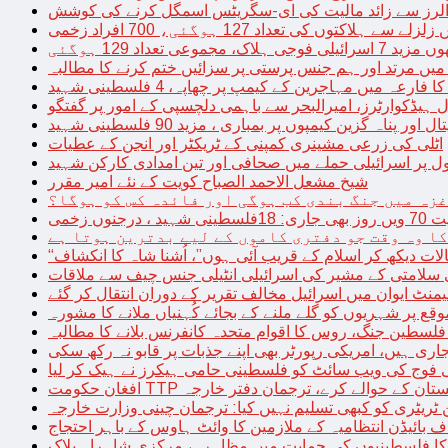
توں کی تعداد 127 ہوگئی، 700 افراد زخمی
مجموعی تعداد 129 ہوگئی
میں مرتد اور ہم جنس پرستی پر سزائیں ختم کرنے کا مطالبہ
 فارعہ میں مہاجرین کے کیمپ پر چھاپہ، 4 فلسطینی شہید
ل ہیڈکوارٹرز، امیرالبحر سے باہمی دلچسپی کے امور پر گفتگو
پناہ گزین کیمپوں پر بمباری ، مزید 90 فلسطینی شہید
اٹلی کی زرعی مشینری کمپنی کے ٹریکٹر اور انجن کے عطیات
ل پر اسرائیلی حملے میں صحافی اور تین امدادی کارکن شہید
شیخ مشعل الاحمد الصباح کویت کے نئے امیر مقرر
غزہ میں جنگ بندی کب ہوگی اور فائدہ کس کو ہوگا؟
جنوں زخمی
کا وہ وقت جو دفتری کاموں کے لیے بدترین ہوتا ہے
لات دیکھ کر اسلام کے قریب آئی ہوں”، اُشنا شاہ کا انکشاف
سلامتی کے مشیر کی اسرائیلی انٹیلی جنس چیف سے ملاقات
یمنٹ ایوان میں اسرائیل مخالف تقریر کے دوران انتقال کر گئے
ع پر شہریوں کو گلے ملنے کے بجائے کُہنیاں ملانے کا مشورہ
فلسطین جنگ، روس کا اقوام متحدہ کانفرنس بلانے کا مطالبہ
اری ہیں، امریکی رپورٹر بھی اپنے جذبات پر قابو نہ رکھ سکی
ی فوج کی ویب سائٹ کو فلسطینی حامی ہیکرز نے ہیک کر لیا
قیادت کو پاکستان کے حوالے کرے، ترجمان دفتر خارجہ
ین ٹریٹری کو کبھی تسلیم نہیں کیا: ترجمان چینی وزارت خارجہ
 بائیڈن انتظامیہ کے ملازمین کا وائٹ ہاوس کے باہر احتجاج
ں کا فلسطینیوں کی حمایت میں مظاہرہ، مرکزی شاہراہ بلاک