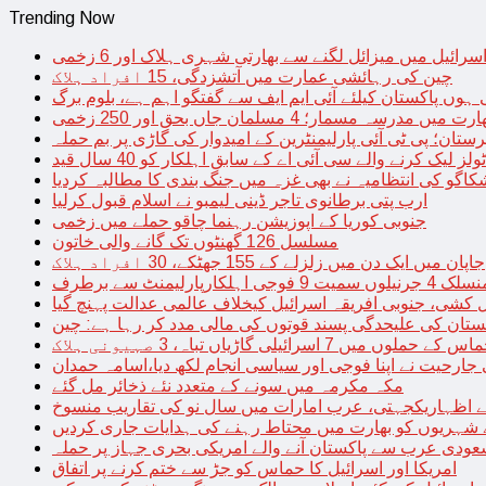
Trending Now
سرائیل میں میزائل لگنے سے بھارتی شہری ہلاک اور 6 زخمی
چین کی رہائشی عمارت میں آتشزدگی، 15 افراد ہلاک
 ہوں پاکستان کیلئے آئی ایم ایف سے گفتگو اہم ہے، بلوم برگ
رت میں مدرسہ مسمار؛ 4 مسلمان جاں بحق اور 250 زخمی
رستان؛ پی ٹی آئی پارلیمنٹرین کے امیدوار کی گاڑی پر بم حملہ
یک کرنے والے سی آئی اے کے سابق اہلکار کو 40 سال قید
اگو کی انتظامیہ نے بھی غزہ میں جنگ بندی کا مطالبہ کردیا
ارب پتی برطانوی تاجر ڈینی لیمبو نے اسلام قبول کرلیا
جنوبی کوریا کے اپوزیشن رہنما چاقو حملے میں زخمی
مسلسل 126 گھنٹوں تک گانے والی خاتون
جاپان میں ایک دن میں زلزلے کے 155 جھٹکے، 30 افراد ہلاک
ارلیمنٹ سے برطرف
کشی، جنوبی افریقہ اسرائیل کیخلاف عالمی عدالت پہنچ گیا
ستان کی علیحدگی پسند قوتوں کی مالی مدد کر رہا ہے: چین
س کے حملوں میں 7 اسرائیلی گاڑیاں تباہ، 3 صہیونی ہلاک
 جارحیت نے اپنا فوجی اور سیاسی انجام لکھ دیا،اسامہ حمدان
مکہ مکرمہ میں سونے کے متعدد نئے ذخائر مل گئے
اظہاریکجہتی، عرب امارات میں سال نو کی تقاریب منسوخ
نے شہریوں کو بھارت میں محتاط رہنے کی ہدایات جاری کردیں
ودی عرب سے پاکستان آنے والے امریکی بحری جہاز پر حملہ
امریکا اور اسرائیل کا حماس کو جڑ سے ختم کرنے پر اتفاق