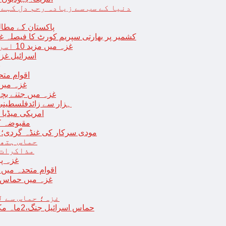
دنیا کے سب سے زیادہ رحم دل کہے
پاکستان کے مطال
کشمیر پر بھارتی سپریم کورٹ کا فیصلہ غی
غزہ میں مزید 10 اسرائیلی فوجی ہلاک؛ 2 یرغمالی فوجیوں کی لاشیں بھی برآمد
اسرائیل غز
ب
اقوام مت
غزہ میں
غزہ میں جتنے بچے قتل ہوئے اُت
18 ہزار سے زائدفلسطی
امریکی میڈیا ن
مقبوضہ ک
مودی سرکار کی غنڈہ گردی؛ حر
حماس ہتھی
مذاکرات 
غزہ پ
اقوام متحدہ میں فلسطینیوں کے 
غزہ میں حماس کی
غزہ؛ حماس سے ل
حماس اسرائیل جنگ،2ماہ مکمل: غزہ شہرتباہ،7ہزاربچوں سمیت16ہزارفلسطینی شہید