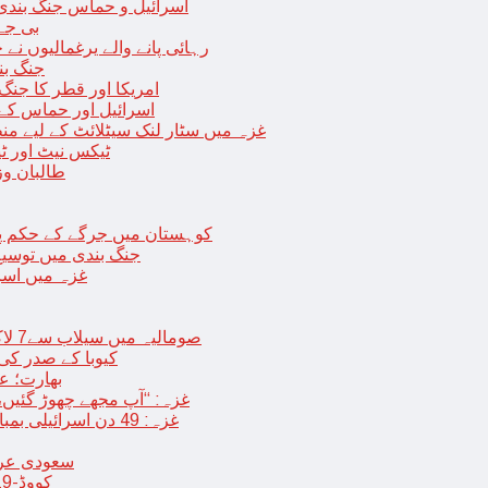
اسرائیل و حماس جنگ بندی میں 2 روز کی توسیع، حماس نے مزید 11 یرغم
بی جے 
رہائی پانے والے یرغمالیوں نے
جنگ بن
امریکا اور قطر کا جنگ
اسرائیل اور حماس کے
غزہ میں سٹار لنک سیٹلائٹ کے لیے م
ٹیکس نیٹ اور ٹی
طالبان وز
< > کوہستان میں جرگے کے حکم 
جنگ بندی میں توسیع 
غزہ میں اسر
صومالیہ میں سیلاب سے7 لاکھ افراد بے گھر،بڑے پیمانے پر زرعی زمین تباہ، پل بھی بہہ گئے
کیوبا کے صدر کی
بھارت؛ عد
غزہ: “آپ مجھے چھوڑ گئیں،
غزہ: 49 دن اسرائیلی بمباری کے بعد عارضی جنگ بندی، فلسطینیوں کی اپنے گھر واپسی
سعودی عرب 
کووڈ-19 کے بعد چین میں ایک اور پُراسرار قسم کی بیماری پھیلنے لگی