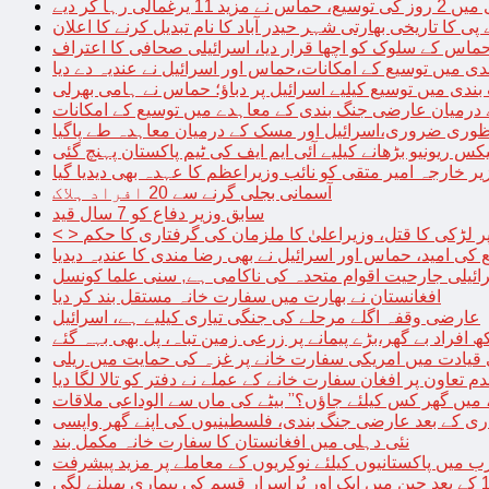
الی رہا کر دیے
پی کا تاریخی بھارتی شہر حیدر آباد کا نام تبدیل کرنے کا اعلان
 حماس کے سلوک کو اچھا قرار دیا، اسرائیلی صحافی کا اعتراف
دی میں توسیع کے امکانات،حماس اور اسرائیل نے عندیہ دے دیا
 بندی میں توسیع کیلیے اسرائیل پر دباؤ؛ حماس نے ہامی بھرلی
 درمیان عارضی جنگ بندی کے معاہدے میں توسیع کے امکانات
نظوری ضروری،اسرائیل اور مسک کے درمیان معاہدہ طے پاگیا
کس ریونیو بڑھانے کیلیے آئی ایم ایف کی ٹیم پاکستان پہنچ گئی
یر خارجہ امیر متقی کو نائب وزیراعظم کا عہدہ بھی دیدیا گیا
آسمانی بجلی گرنے سے 20 افراد ہلاک
سابق وزیر دفاع کو 7 سال قید
پر لڑکی کا قتل، وزیراعلیٰ کا ملزمان کی گرفتاری کا حکم
کی امید، حماس اور اسرائیل نے بھی رضا مندی کا عندیہ دیدیا
ائیلی جارحیت اقوام متحدہ کی ناکامی ہے, سنی علما کونسل
افغانستان نے بھارت میں سفارت خانہ مستقل بند کر دیا
عارضی وقفہ اگلے مرحلے کی جنگی تیاری کیلیے ہے، اسرائیل
 قیادت میں امریکی سفارت خانے پر غزہ کی حمایت میں ریلی
م تعاون پر افغان سفارت خانے کے عملے نے دفتر کو تالا لگا دیا
 میں گھر کس کیلئے جاؤں؟” بیٹے کی ماں سے الوداعی ملاقات
نئی دہلی میں افغانستان کا سفارت خانہ مکمل بند
میں پاکستانیوں کیلئے نوکریوں کے معاملے پر مزید پیشرفت