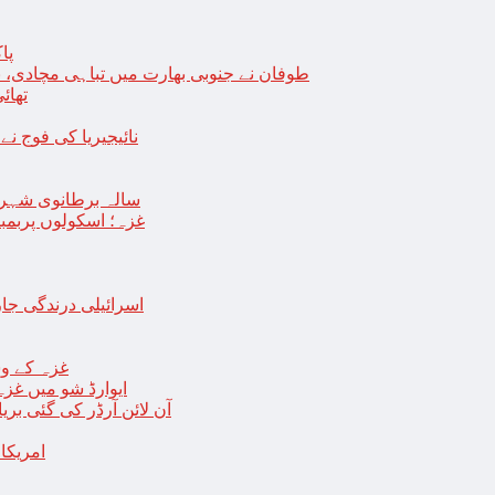
پا
طوفان نے جنوبی بھارت میں تباہی مچادی، نوا
تھائی
نائیجیریا کی فوج نے غل
19 سالہ برطانوی شہ
غزہ؛ اسکولوں پربمباری سے50 شہید، درجنوں اسرائیلی ٹی
اسرائیلی درندگی ج
غزہ کے وس
“ایوارڈ شو میں غز
آن لائن آرڈر کی گئی بر
امریکا میں 