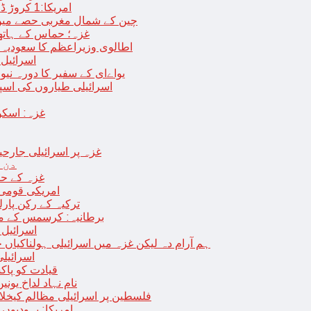
امریکا:1 کروڑ ڈالرز سے زائد مالیت کی ای-سگریٹس اسمگل کرنے کی کوشش
چین کے شمال مغربی حصے میں زلزلے سے ہلاک
غزہ؛ حماس کے ہاتھوں مزید 7 اسرائیلی فوجی ہلاک، 
اطالوی وزیراعظم کا سعودیہ 
اسرائیل کا
یواےای کے سفیر کا دورہ نیو
اسرائیلی طیاروں کی اسپتال اور 
غزہ: اسکو
غزہ پر اسرائیلی جارحیت 70 ویں روز بھی جاری: 18فلسطینی شہید ، در
دن 
“غزہ کے حا
امریکی قومی 
ترکیہ کے رکن پارل
برطانیہ: کرسمس کے موق
اسرائیل 
ہم آرام دہ لیکن غزہ میں اسرائیلی ہولناکیاں ج
اسرائیل
افغان حکومت TTP 
نام نہاد لداخ یون
فلسطین پر اسرائیلی مظالم کیخلاف
امریکا: یہودیو