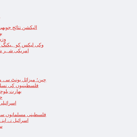
ا
الیکشن نتائج جوبھی
بھا
وزی
وکی لیکس کو ہیکنگ ٹولز ل
امریکی شہر شک
چین؛ میزائل یونٹ سے منسلک 4 جرنیلوں سمیت 9 فوجی اہلکارپ
فلسطینیوں کی نسل 
بھارت بلوچ
حما
اسرائیلی
فلسطینی مسلمانوں سے 
اسرائیل نے اپ
سع