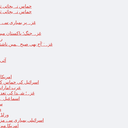
حماس نہ بچاتی تو
حماس نہ بچاتی تو
غزہ پر بمباری سے مزید 250 شہید ، رملہ میں خاتون فلسطینی س
غزہ جنگ؛ پاکستان میں
رو
غزہ: ‘آج بھی صبح ہمیں ناش
آئی
امریکا کا 2030 تک چاند پر ایک بار پھر انسانی
اسرائیل کی حماس کو 35 قیدیوں کی رہائی کے بدلے 7 روزہ جنگ بندی کی 
عرب امارات
غزہ؛ شہدا کی تعداد 20 ہزار ہوگئی، اقوام متحدہ کی قرارداد پر ووٹنگ 
اسماعیل ہن
سا
د
ورلڈ بینک ن
اسرائیلی بمباری سے مزید 100 فلسطینی شہید ، العودہ اسپتال فوجی بیرک می
امریکا میں