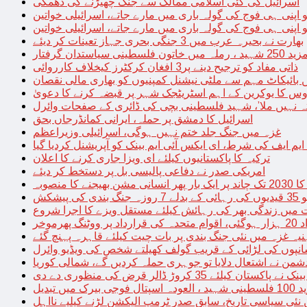
اسرائیل کی کئی اسلامی ممالک سے جنگ چھیڑنے کی دھمکی
 اپنی ہی فوج کی گولہ باری میں مارے جاتے، اسرائیلی خواتین
 اپنی ہی فوج کی گولہ باری میں مارے جاتے، اسرائیلی خواتین
بھارت نے بحیرہ عرب میں 3 جنگی بحری جہاز تعینات کر دیئے
یاستدان گرفتار
ذاتی مفاد کو ترجیح دینے پر3 افغان کرکٹرز کیخلاف کارروائی
 بائیکاٹ مہم سے ملٹی نیشنل کمپنیوں کو بھاری مالی نقصان
س کا یوکرین کے اہم اسٹریٹجک شہر پر قبضہ کرنے کا دعویٰ
تہ نہیں ملا’، شہید فلسطینی بچی کی ڈائری کے صفحات وائرل
اسرائیل کا دمشق پر حملہ، ایرانی کمانڈرجاں بحق
غزہ میں جنگ جلد ختم نہیں ہوگی، اسرائیلی وزیراعظم
 ایم ایف کی شرط، ای ایکس آئی ایم بینک کو آپریشنل کردیا گیا
ترکیہ کا پاکستانیوں کیلئے ای ویزا جاری کرنے کا اعلان
امریکی صدر نے دفاعی پالیسی بل پر دستخط کر دیئے
 مشن بھیجنے کا منصوبہ
پیشکش
 میں زندگی بھر کی رہائش کیلئے مستقل ویزے کا اجرا شروع
پھرموخر
یہ غزہ میں نئی جنگ بندی پر بات چیت کیلئے قاہرہ پہنچ گئے
نپوں کی لڑائی کے قریب گولف کھیلتے شخص کی ویڈیو وائرل
شمن نے اشتعال دلایا تو جوہری حملہ کردیں گے، شمالی کوریا
ے پاکستان کیلئے 35 کروڑ ڈالر قرض کی منظوری دے دی
ں تبدیل
 نئی سیاسی تاریخ، سابق صدر ٹرمپ الیکشن لڑنے کیلیے نااہل