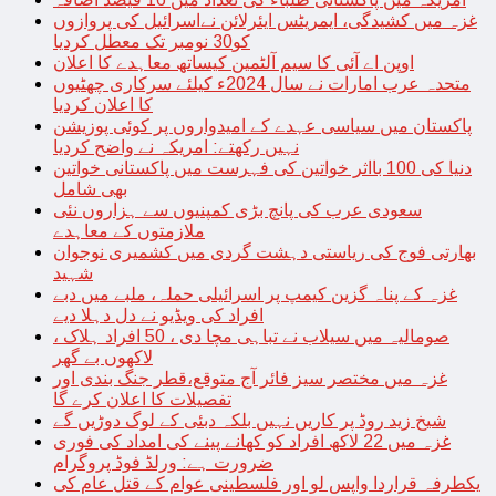
غزہ میں کشیدگی، ایمریٹس ایئرلائن نےاسرائیل کی پروازوں
کو30 نومبر تک معطل کردیا
اوپن اے آئی کا سیم آلٹمین کیساتھ معاہدے کا اعلان
متحدہ عرب امارات نے سال 2024ء کیلئے سرکاری چھٹیوں
کا اعلان کردیا
پاکستان میں سیاسی عہدے کے امیدواروں پر کوئی پوزیشن
نہیں رکھتے: امریکہ نے واضح کردیا
دنیا کی 100 بااثر خواتین کی فہرست میں پاکستانی خواتین
بھی شامل
سعودی عرب کی پانچ بڑی کمپنیوں سے ہزاروں نئی
ملازمتوں کے معاہدے
بھارتی فوج کی ریاستی دہشت گردی میں کشمیری نوجوان
شہید
غزہ کے پناہ گزین کیمپ پر اسرائیلی حملہ، ملبے میں دبے
افراد کی ویڈیو نے دل دہلا دیے
صومالیہ میں سیلاب نے تباہی مچا دی ، 50 افراد ہلاک ،
لاکھوں بے گھر
غزہ میں مختصر سیز فائر آج متوقع،قطر جنگ بندی اور
تفصیلات کا اعلان کرے گا
شیخ زید روڈ پر کاریں نہیں بلکہ دبئی کے لوگ دوڑیں گے
غزہ میں 22 لاکھ افراد کو کھانے پینے کی امداد کی فوری
ضرورت ہے: ورلڈ فوڈ پروگرام
یکطرفہ قراردا واپس لو اور فلسطینی عوام کے قتل عام کی