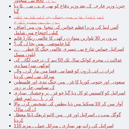
ہزار 900 سے متجاوز
چین؛ وزیر خارجہ کے بعد وزیر دفاع کو بھی عہدے سے ہٹا دیا
گیا
اسرائیل غزہ میں جنگی جرائم کا مرتکب
ہورہاہے،منیراکرم
آئس لینڈ کی وزیراعظم خواتین کی تنخواہوں میں اضافے
کیلیے احتجاج میں شامل
پیروں پر 30 تلواریں متوازن رکھنے کا عالمی ریکارڈ قائم
کیا خاموشی ہمیں بچا لے گی؟
اسرائیل حماس تنازع سے تیسری عالمی جنگ کا خطرہ ہے،
ایلون مسک
عدالت نے مجرم کوایک سال تک 50 نیم کے درخت لگانے کی
انوکھی سزا سنا دی
ایران نے اپنے ڈرون کو فضا سے فضا میں مار کرنے والے
میزائل سے لیس کردیا
سعودیہ اور جنوبی کوریا کا غزہ میں جنگ بندی اور فلسطین
کے سیاسی حل پر زور
اسرائیل کو لائسنس ٹو کِل دیا گیا جو غزہ پر وحشیانہ بمباری
کر رہا ہے، امیرِ قطر
آواز سن کر 10 سیکنڈ میں ذیا بیطس کی تشخیص کرنے والا
اے آئی ماڈل
گوگل میپ نے اسرائیل اور غزہ میں لائیو ٹریفک ڈیٹا معطل
کردیا
اسرائیل کی رات بھر بمباری ، میزائل حملے ، مزید 110