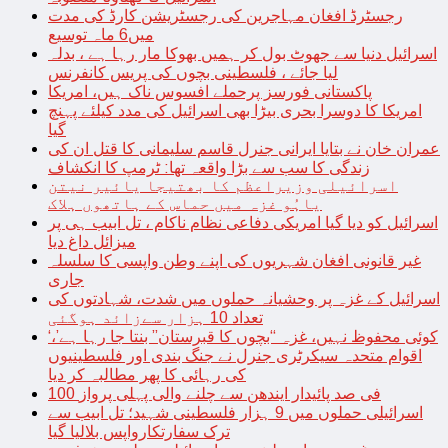
رجسٹرڈ افغان مہاجرین کی رجسٹریشن کارڈ کی مدت
میں6 ماہ توسیع
اسرائیل دنیا سے جھوٹ بول کر ہمیں بھوکا مار رہا ہے ، بدلہ
لیا جائے ، فلسطینی بچوں کی پریس کانفرنس
پاکستانی فورسز پرحملے افسوس ناک ہیں، امریکا
امریکا کا دوسرا بحری بیڑا بھی اسرائیل کی مدد کیلئے پہنچ
گیا
عمران خان نے بتایا ایرانی جنرل قاسم سلیمانی کا قتل ان کی
زندگی کا سب سے بڑا واقعہ تھا: ٹرمپ کا انکشاف
اسرائیلی وزیراعظم کا بھتیجا یائیر نیتن
یاہُو غزہ میں حماس کے ہاتھوں ہلاک
اسرائیل کو دیا گیا امریکی دفاعی نظام ناکام ، تل ابیب ہی پر
میزائل داغ دیا
غیر قانونی افغان شہریوں کی اپنے وطن واپسی کا سلسلہ
جاری
اسرائیل کے غزہ پر وحشیانہ حملوں میں شدت، شہادتوں کی
تعداد 10 ہزار سےزائد ہوگئی
‘کوئی محفوظ نہیں، غزہ “بچوں کا قبرستان” بنتا جا رہا ہے’،
اقوام متحدہ سیکرٹری جنرل نے جنگ بندی اور فلسطینیوں
کی رہائی کا پھر مطالبہ کر دیا
100 فی صد پائیدار ایندھن سے چلنے والی پہلی پرواز
اسرائیلی حملوں میں 9 ہزار فلسطینی شہید؛ تل ابیب سے
ترک سفارتکارواپس بلالیا گیا