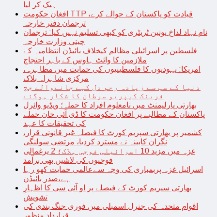
ہیک کر لیا
افغان حکومت TTP قیادت کو پاکستان کے حوالے کرے،
ترجمان دفتر خارجہ
نام نہاد لداخ یونین ٹریٹری کو کبھی تسلیم نہیں کیا: ترجمان
چینی وزارت خارجہ
فلسطین پر اسرائیلی مظالم کیخلاف بائیڈن انتظامیہ کے
ملازمین کا وائٹ ہاوس کے باہر احتجاج
امریکا: یہودیوں کا فلسطینیوں کی حمایت میں مظاہرہ،
مرکزی شاہراہ بلاک
دنیا کے سب سے زیادہ رحم دل کہے جانےوالے جج
فرینک کیپریو سرطان کا شکار ہوگئے
بھارتی پارلیمنٹ میں نامعلوم افراد کا حملہ؛ ویڈیو وائرل
پاکستان کے مطالبے پر افغان حکومت کا ڈی آئی خان حملے
کی تحقیقات کا عہد
کشمیر پر بھارتی سپریم کورٹ کا فیصلہ غیر قانونی قرار،
نگران کابینہ نے مسترد کردیا، مرتضی سولنگی
غزہ میں مزید 10 اسرائیلی فوجی ہلاک؛ 2 یرغمالی
فوجیوں کی لاشیں بھی برآمد
اسرائیل غزہ پربمباری کی وجہ سےعالمی حمایت کھو رہا
ہے،صدر بائیڈن
بھارتی سپریم کورٹ کے فیصلے پر او آئی سی کا اظہارِ
تشویش
اقوام متحدہ کی جنرل اسمبلی میں فوری جنگ بندی کی
قرارداد منظور