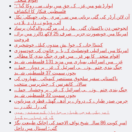
اقوام متحدہ
“ایوارڈ شو میں غزہ کے حق میں بولنے سے روکا گیا”؛
فلسطینی فنکار کا انکشاف
آن لائن آرڈر کی گئی بریانی میں سے ‘مری ہوئی چھپکلی’ نکل
آئی، ویڈیو نے دل دہلا دیے
انجوجس دن پاکستان گئی ہمارے لیے مرگئی،والدگیان پرساد
امریکا میں خوبصورت جزیرہ صرف 25 لاکھ ڈالرز میں برائے
فروخت
کینیڈا جانے کے خواہش مندوں کیلئے خوشخبری
امریکا میں اسرائیلی قونصلیٹ کے باہر خاتون کی خودسوزی
اقوام متحدہ کا پھر غزہ میں فوری جنگ بندی کا مطالبہ
غزہ میں اسرائیلی بمباری میں مزید 131 فلسطینی شہید
جنگ بندی ختم ہوتے ہی اسرئیل کے غزہ پر دوبارہ حملے،
بچوں سمیت 37 فلسطینی شہید
پاکستانی سفیر سلجوق مستنصر کیمیائی ہتھیاروں کی
سالانہ کانفرنس کے چیئرپرسن منتخب
جنگ بندی ختم ہوتے ہی اسرائیل کے غزہ پر وحشیانہ حملے،
بچوں سمیت 32 فلسطینی شہید
جرمن صدر طیارے کے دروازے پر آدھے گھنٹے قطری میزبانوں
کی راہ تکتے رہے
امریکی فوجی طیارہ جاپان کے سمندر میں
گرکرتباہ ہوگیا
امیرِ کویت 86 سالہ شیخ نواف الاحمد کی اچانک طبیعت بگڑ
گئی؛ اسپتال میں داخل