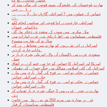
عالمی عدالت پہنچ گیا
بھارت بلوچستان کی علیحدگی پسند قوتوں کی مالی مدد کر
رہا ہے: چین
حماس کے حملوں میں 7 اسرائیلی گاڑیاں تباہ، 3 صہیونی
ہلاک
اسرائیلی جارحیت نے اپنا فوجی اور سیاسی انجام لکھ
دیا،اسامہ حمدان
مکہ مکرمہ میں سونے کے متعدد نئے ذخائر مل گئے
فلسطینی مسلمانوں سے اظہاریکجہتی، عرب امارات میں
سال نو کی تقاریب منسوخ
اسرائیل نے اپنے شہریوں کو بھارت میں محتاط رہنے کی
ہدایات جاری کردیں
سعودی عرب سے پاکستان آنے والے امریکی بحری جہاز پر
حملہ
امریکا اور اسرائیل کا حماس کو جڑ سے ختم کرنے پر اتفاق
اسرائیل کی کئی اسلامی ممالک سے جنگ چھیڑنے کی دھمکی
حماس نہ بچاتی تو اپنی ہی فوج کی گولہ باری میں مارے
جاتے، اسرائیلی خواتین
حماس نہ بچاتی تو اپنی ہی فوج کی گولہ باری میں مارے
جاتے، اسرائیلی خواتین
بھارت نے بحیرہ عرب میں 3 جنگی بحری جہاز تعینات کر
دیئے
غزہ پر بمباری سے مزید 250 شہید ، رملہ میں خاتون
فلسطینی سیاستدان گرفتار