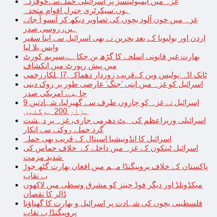
غزہ میں ایمبولینسز پر اسرائیلی حملےسےخوفزدہ
ہوں:سیکرٹری جنرل اقوام متحدہ
غزہ میں خون آلود بچوں کی تصاویر دیکھ کر آنسو آ جاتے
ہیں، روسی صدر
اردن اور بولیویا کے بعد بحرین نے بھی اسرائیل سے اپنا سفیر
واپس بلا لیا
بھارت غیر قانونی اسلحے کا گڑھ بن چکاہے،سپریم کورٹ
میں پیش رپورٹ میں انکشاف
ٹانک اڈہ:پولیس وین کےقریب زوردار دھماکہ,7اہلکارزخمی
اسرائیل کو غزہ میں اپنی ‘جنگ’ عارضی طور پر روک دینی
چاہیے، امریکی صدر
اسرائیل نے غزہ کو چاروں طرف سے گھیرلیا، شہادتیں 9
ہزار 200 ہوگئیں
اسرائیلی وزیراعظم کی ہٹ دھرمی جاری، غزہ پر دہشت
گرد حملے روکنے سے انکار
اسرائیل کا انڈونیشیا اسپتال کے قریب بھی حملہ
اسرائیل ٹینکوں کے غزہ میں داخلے کے خلاف حماس کی
شدید مزمت
پاکستان کے خلاف پروپیگنڈا مہم میں افغان بھارت گٹھ جوڑ
بے نقاب
میکڈونلڈ اور دیگر فوڈ چینز کو مشرق وسطی میں لاکھوں
ڈالر کا نقصان
فلسطینی بچوں کی شہادت پر اسرائیل و بھارت کا گھناؤنا
پروپیگنڈا بے نقاب