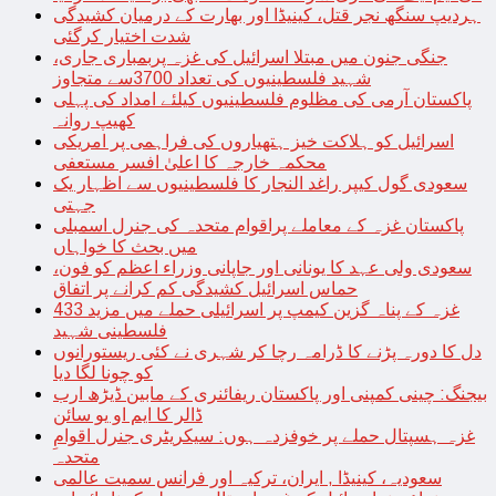
ہردیپ سنگھ نجر قتل، کینیڈا اور بھارت کے درمیان کشیدگی
شدت اختیار کرگئی
جنگی جنون میں مبتلا اسرائیل کی غزہ پربمباری جاری،
شہید فلسطینیوں کی تعداد 3700سے متجاوز
پاکستان آرمی کی مظلوم فلسطینیوں کیلئے امداد کی پہلی
کھیپ روانہ
اسرائیل کو ہلاکت خیز ہتھیاروں کی فراہمی پر امریکی
محکمہ خارجہ کا اعلیٰ افسر مستعفی
سعودی گول کیپر راغد النجار کا فلسطینیوں سے اظہار یک
جہتی
پاکستان غزہ کے معاملے پراقوام متحدہ کی جنرل اسمبلی
میں بحث کا خواہاں
سعودی ولی عہد کا یونانی اور جاپانی وزراء اعظم کو فون،
حماس اسرائیل کشیدگی کم کرانے پر اتفاق
غزہ کے پناہ گزین کیمپ پر اسرائیلی حملے میں مزید 433
فلسطینی شہید
دل کا دورہ پڑنے کا ڈرامہ رچا کر شہری نے کئی ریستورانوں
کو چونا لگا دیا
بیجنگ: چینی کمپنی اور پاکستان ریفائنری کے مابین ڈیڑھ ارب
ڈالر کا ایم او یو سائن
غزہ ہسپتال حملے پر خوفزدہ ہوں: سیکریٹری جنرل اقوامِ
متحدہ
سعودیہ، کینیڈا , ایران، ترکیہ اور فرانس سمیت عالمی