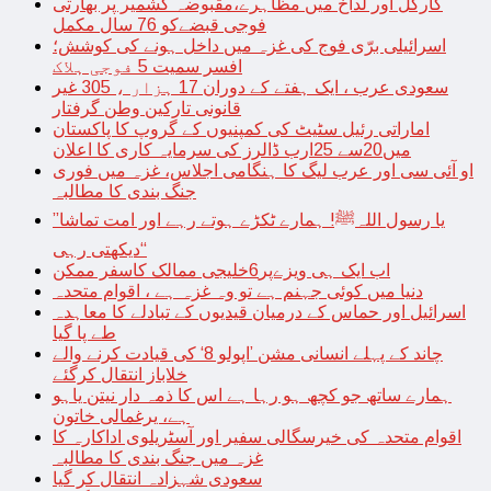
کارگل اور لداخ میں مظاہرے،مقبوضہ کشمیر پر بھارتی
فوجی قبضےکو 76 سال مکمل
اسرائیلی برّی فوج کی غزہ میں داخل ہونے کی کوشش؛
افسر سمیت 5 فوجی ہلاک
سعودی عرب ، ایک ہفتے کے دوران 17 ہزار ، 305 غیر
قانونی تارکین وطن گرفتار
اماراتی رئیل سٹیٹ کی کمپنیوں کے گروپ کا پاکستان
میں20سے 25ارب ڈالرز کی سرمایہ کاری کا اعلان
او آئی سی اور عرب لیگ کا ہنگامی اجلاس، غزہ میں فوری
جنگ بندی کا مطالبہ
’’یا رسول اللہﷺ! ہمارے ٹکڑے ہوتے رہے اور امت تماشا
دیکھتی رہی‘‘
اب ایک ہی ویزےپر6خلیجی ممالک کاسفر ممکن
دنیا میں کوئی جہنم ہے تو وہ غزہ ہے ، اقوام متحدہ
اسرائیل اور حماس کے درمیان قیدیوں کے تبادلے کا معاہدہ
طے پا گیا
چاند کے پہلے انسانی مشن ’اپولو 8‘ کی قیادت کرنے والے
خلاباز انتقال کرگئے
ہمارے ساتھ جو کچھ ہو رہا ہے اس کا ذمہ دار نیتن یاہو
ہے، یرغمالی خاتون
اقوام متحدہ کی خیرسگالی سفیر اور آسٹریلوی اداکارہ کا
غزہ میں جنگ بندی کا مطالبہ
سعودی شہزادہ انتقال کر گیا