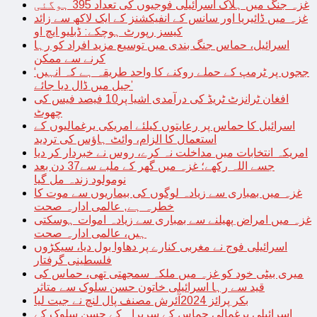
غزہ جنگ میں ہلاک اسرائیلی فوجیوں کی تعداد 395 ہوگئی
غزہ میں ڈائیریا اور سانس کے انفیکشنز کے ایک لاکھ سے زائد
کیسز رپورٹ ہوچکے: ڈبلیو ایچ او
اسرائیل، حماس جنگ بندی میں توسیع مزید افراد کو رہا
کرنے سے ممکن
‘ججوں پر ٹرمپ کے حملے روکنے کا واحد طریقہ ہے کہ انہیں
جیل میں ڈال دیا جائے’
افغان ٹرانزٹ ٹریڈ کی درآمدی اشیا پر10 فیصد فیس کی
چھوٹ
اسرائیل کا حماس پر رعایتوں کیلئے امریکی یرغمالیوں کے
استعمال کا الزام، وائٹ ہاؤس کی تردید
امریکہ انتخابات میں مداخلت نہ کرے، روس نے خبردار کر دیا
جسے اللہ رکھے؛ غزہ میں گھر کے ملبے سے37 دن بعد
نومولود زندہ مل گیا
غزہ میں بمباری سے زیادہ لوگوں کی بیماریوں سے موت کا
خطرہ ہے, عالمی ادارہ صحت
غزہ میں امراض پھیلنے سے بمباری سے زیادہ اموات ہوسکتی
ہیں، عالمی ادارہ صحت
اسرائیلی فوج نے مغربی کنارے پر دھاوا بول دیا، سیکڑوں
فلسطینی گرفتار
میری بیٹی خود کو غزہ میں ملکہ سمجھتی تھی، حماس کی
قید سے رہا اسرائیلی خاتون حسن سلوک سے متاثر
بکر پرائز 2024آئرش مصنف پال لنچ نے جیت لیا
اسرائیلی یرغمالی حماس کے سربراہ کے حسن سلوک کے