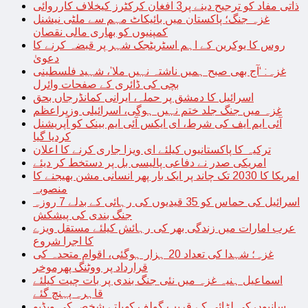
ذاتی مفاد کو ترجیح دینے پر3 افغان کرکٹرز کیخلاف کارروائی
غزہ جنگ؛ پاکستان میں بائیکاٹ مہم سے ملٹی نیشنل
کمپنیوں کو بھاری مالی نقصان
روس کا یوکرین کے اہم اسٹریٹجک شہر پر قبضہ کرنے کا
دعویٰ
غزہ: ‘آج بھی صبح ہمیں ناشتہ نہیں ملا’، شہید فلسطینی
بچی کی ڈائری کے صفحات وائرل
اسرائیل کا دمشق پر حملہ، ایرانی کمانڈرجاں بحق
غزہ میں جنگ جلد ختم نہیں ہوگی، اسرائیلی وزیراعظم
آئی ایم ایف کی شرط، ای ایکس آئی ایم بینک کو آپریشنل
کردیا گیا
ترکیہ کا پاکستانیوں کیلئے ای ویزا جاری کرنے کا اعلان
امریکی صدر نے دفاعی پالیسی بل پر دستخط کر دیئے
امریکا کا 2030 تک چاند پر ایک بار پھر انسانی مشن بھیجنے کا
منصوبہ
اسرائیل کی حماس کو 35 قیدیوں کی رہائی کے بدلے 7 روزہ
جنگ بندی کی پیشکش
عرب امارات میں زندگی بھر کی رہائش کیلئے مستقل ویزے
کا اجرا شروع
غزہ؛ شہدا کی تعداد 20 ہزار ہوگئی، اقوام متحدہ کی
قرارداد پر ووٹنگ پھرموخر
اسماعیل ہنیہ غزہ میں نئی جنگ بندی پر بات چیت کیلئے
قاہرہ پہنچ گئے
سانپوں کی لڑائی کے قریب گولف کھیلتے شخص کی ویڈیو