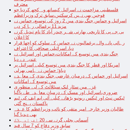
معترف
فلسطینی مزاحمت نے اسرائیل کیساتھ وہ کچھ کردیا جو
فوجیں بھی نہیں کرسکتیں،سابق ترک وزیراعظم
اسرائیل و حماس جنگ بندی میں 2 روز کی توسیع، حماس نے
مزید 11 یرغمالی رہا کر دیے
بی جے پی کا تاریخی بھارتی شہر حیدر آباد کا نام تبدیل کرنے
کا اعلان
رہائی پانے والے یرغمالیوں نے حماس کے سلوک کو اچھا قرار
دیا، اسرائیلی صحافی کا اعتراف
جنگ بندی میں توسیع کے امکانات،حماس اور اسرائیل نے
عندیہ دے دیا
امریکا اور قطر کا جنگ بندی میں توسیع کیلیے اسرائیل پر
دباؤ؛ حماس نے ہامی بھرلی
اسرائیل اور حماس کے درمیان عارضی جنگ بندی کے معاہدے
میں توسیع کے امکانات
غزہ میں سٹار لنک سیٹلائٹ کے لیے منظوری
ضروری،اسرائیل اور مسک کے درمیان معاہدہ طے پاگیا
ٹیکس نیٹ اور ٹیکس ریونیو بڑھانے کیلیے آئی ایم ایف کی ٹیم
پاکستان پہنچ گئی
طالبان وزیر خارجہ امیر متقی کو نائب وزیراعظم کا عہدہ
بھی دیدیا گیا
آسمانی بجلی گرنے سے 20 افراد ہلاک
سابق وزیر دفاع کو 7 سال قید