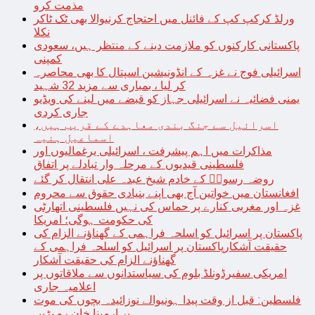
مذمت کرو
ورلڈ کرکپ کپ کے فائنل میں احتجاج کرنیوالا بھی ٹک ٹاکر
نکلا
پاکستانی کارکنوں کو ملازمت دینے کے منتظر ہیں، سعودی
کمپنی
اسرائیلی فوج نے غزہ کے انڈونیشین اسپتال کا بھی محاصرہ
کر لیا ، بمباری سے مزید 32 شہید
یمنی فضائیہ نے اسرائیلی جہاز کو قبضے میں لینے کی ویڈیو
جاری کردی
اسرائیل سے جنگ بندی معاہدے کے قریب ہیں،
اسماعیل ہنیہ
مذاکرات میں اہم پیشرفت ، اسرائیلی یرغمالیوں اور
فلسطینی قیدیوں کے مرحلہ وار تبادلے پر اتفاق
روضہ رسولؐ کے خادم شیخ عبدہ علی انتقال کر گئے
افغانستان میں خواتین آج بھی اپنے بنیادی حقوق سے محروم
غزہ اور مغربی کنارے پر حماس کی نہیں فلسطینی اتھارٹی
کی حکومت ہوگی؛ امریکا
پاکستان پر اسرائیل کو اسلحہ فراہمی کے گھناؤنے الزام کی
حقیقت آشکارپاکستان پر اسرائیل کو اسلحہ فراہمی کے
گھناؤنے الزام کی حقیقت آشکار
امریکی سفیرڈونلڈ بلوم کی سیاستدانوں سے ملاقاتوں پر
اعلامیہ جاری
فلسطین: قبل از وقت پیدا ہونیوالے نوزائیدہ بچوں کی موت
پر ارمینا خان رو پڑیں