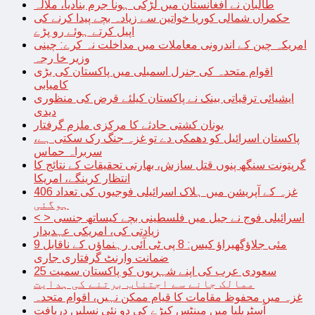
طالبان نے افغانستان میں لڑکی ہونا جرم بنادیا، ملالہ
حکمراں شمالی کوریا خواتین سے زیادہ بچے پیدا کرنے کی
اپیل کرتے ہوئے رو پڑے
امریکہ چین کے اندرونی معاملات میں مداخلت نہ کرے: چینی
وزیر خا رجہ
اقوام متحدہ کی جنرل اسمبلی میں پاکستان کی بڑی
کامیابی
ایشیائی ترقیاتی بینک نے پاکستان کیلئے قرض کی منظوری
دیدی
یونان کشتی حادثے کا مرکزی ملزم گرفتار
پاکستان اسرائیل کو دھمکی دے تو غزہ جنگ رک سکتی ہے،
سربراہ حماس
گرپتونت سنگھ پنوں قتل سازش، بھارتی تحقیقات کے نتائج کا
انتظار کرینگے، امریکا
غزہ کے آپریشن میں ہلاک اسرائیلی فوجیوں کی تعداد 406
ہوگئی
< > اسرائیلی فوج نے جیل میں فلسطینی بچے کیساتھ جنسی
زیادتی کی، امریکی عہدیدار
9 مئی جلاؤگھیراؤ کیس: 8 پی ٹی آئی رہنماؤں کے ناقابل
ضمانت وارنٹ گرفتاری جاری
سعودی عرب کی اپنے شہریوں کو پاکستان سمیت 25
ممالک جانے سے اجتناب برتنے کی ہدایت
غزہ میں محفوظ مقامات کا قیام ممکن نہیں، اقوام متحدہ
آسٹریلیا میں مینٹس کیڑے کی دو نئی نسلیں دریافت