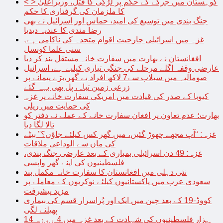
< > کوہستان میں جرگے کے حکم پر لڑکی کا قتل، وزیراعلیٰ
کا ملزمان کی گرفتاری کا حکم
جنگ بندی میں توسیع کی امید، حماس اور اسرائیل نے بھی
رضا مندی کا عندیہ دیدیا
غزہ میں اسرائیلی جارحیت اقوام متحدہ کی ناکامی ہے,
سنی علما کونسل
افغانستان نے بھارت میں سفارت خانہ مستقل بند کر دیا
عارضی وقفہ اگلے مرحلے کی جنگی تیاری کیلیے ہے، اسرائیل
صومالیہ میں سیلاب سے7 لاکھ افراد بے گھر،بڑے پیمانے پر
زرعی زمین تباہ، پل بھی بہہ گئے
کیوبا کے صدر کی قیادت میں امریکی سفارت خانے پر غزہ
کی حمایت میں ریلی
بھارت؛ عدم تعاون پر افغان سفارت خانے کے عملے نے دفتر کو
تالا لگا دیا
غزہ: “آپ مجھے چھوڑ گئیں، میں گھر کس کیلئے جاؤں؟” بیٹے
کی ماں سے الوداعی ملاقات
غزہ: 49 دن اسرائیلی بمباری کے بعد عارضی جنگ بندی،
فلسطینیوں کی اپنے گھر واپسی
نئی دہلی میں افغانستان کا سفارت خانہ مکمل بند
سعودی عرب میں پاکستانیوں کیلئے نوکریوں کے معاملے پر
مزید پیشرفت
کووڈ-19 کے بعد چین میں ایک اور پُراسرار قسم کی بیماری
پھیلنے لگی
14 ہزار فلسطینیوں کی شہادت کے بعد غزہ میں 4 روزہ