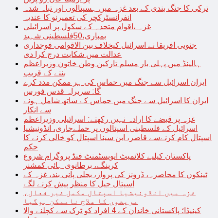
ترکی کا جنگ بندی کے بعد غزہ میں ہسپتالوں اور تباہ شدہ
انفرانسٹرکچر کی تعمیرنو کا عندیہ
غزہ ،اقوام متحدہ کے سکول پر اسرائیلی
بمباری،50فلسطینی شہید
جنوبی افریقا نے اسرائیل کیخلاف بین الاقوامی فوجداری
عدالت میں شکایت درج کرا دی
ہالینڈ میں پہلی بار مسلم تارکین وطن خاتون وزیراعظم
بننے کے قریب
ایران اسرائیل سے جنگ میں حماس کی ہر ممکن مدد کرے
گا: سربراہ قدس فورس
ایران کا اسرائیل سے جنگ میں حماس کے ساتھ شامل ہونے
سے انکار
غزہ پر قبضے کا ارادہ نہیں رکھتے: اسرائیلی وزیراعظم
اسرائیل کے فلسطینی اسپتالوں پر حملےجاری، انڈونیشیا
اسپتال کام کرنےسے قاصر، ابن سینا اسپتال کو خالی کرنے کا
حکم
پاکستان کیلیے کلائمیٹ انویسٹمنٹ فنڈ پروگرام شروع
کرینگے، برطانوی ہائی کمشنر
ٹینکوں کا محاصرہ، ڈرونز کی پرواز، بجلی پانی بند، غزہ کے
اسپتال جیل کا منظر پیش کرنے لگے
غزہ میں انڈونیشیا اسپتال مکمل غیر فعال،
مریضوں کا علاج ناممکن ہوگیا
کینیڈا؛ پاکستانی خاندان کے 4 افراد کو ٹرک سے کچلنے والا