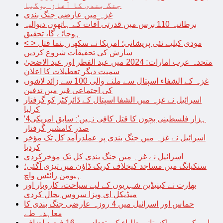
جنگ بندی کا آغاز ہوگیا
غزہ میں عارضی جنگ بندی
برطانیہ 110 برس میں قدرتی آفات کے ہاتھوں دیوالیہ
ہوجائے گا، تحقیق
< > مودی کیلیے نئی پریشانی؛ امریکا نے سکھ رہنما قتل
سازش کی تحقیقات شروع کردیں
متحدہ عرب امارات: 2024 میں عید الفطر اور عید الاضحیٰ
سمیت دیگر تعطیلات کا اعلان
غزہ کے الشفاء اسپتال سے ملنے والی 100 سے زائد لاشوں
کی اجتماعی قبر میں تدفین
اسرائیل نے غزہ میں الشفا اسپتال کے ڈائرکٹر کو گرفتار
کرلیا
‘4ہزار فلسطینی بچوں کا قتل کافی نہیں’: سابق امریکی
صدر کامشیر گرفتار
اسرائیل نے غزہ میں جنگ بندی پر عملدرآمد کل تک مؤخر
کردیا
اسرائیل نے غزہ میں جنگ بندی کل تک مؤخرکردی
سنکیانگ میں مساجد کیخلاف کریک ڈاؤن میں تیزی آگئی؛
ہیومن رائٹس واچ
بھارت نے کینیڈین شہریوں کے لیے سیاحت، کاروبار اور
میڈیکل ای ویزا سروس بحال کردی
حماس اور اسرائیل میں 4 روزہ عارضی جنگ بندی کا
معاہدہ طے
امریکہ میں پاکستانی طلباء کی تعداد میں 16 فیصد اضافہ