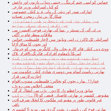
حماس کو ایسے ختم کرینگے ، جیسے دنیا نے نازیوں اور داعش
کو کیا ، اسرائیلی وزیر خارجہ
اماراتی صدر اور دبئی کے ولی عہد کیلئے خصوصی
شکارگاہیں تیار، رینجرز تعینات
غیر ملکی تارکین کو انخلا پر طبی امداد اور
خوراک فراہم کرنے کی ہدایت
پی ٹی آئی کے سینئر رہنما کی بھارتی فوجی آفیسرز سے
ملاقات منظرعام پر آگئی
اسرائیلی ٹک ٹاکرز نے اپنی ویڈیوز میں لاچار فلسطینی خواتین
اور بچوں کا مذاق اُڑایا
ووٹ دینے کیلئے فائر الارم بجانے والے کانگرس مین کو جرمانہ
امریکا:نامعلوم افرادکی فائرنگ،5افرادہلاک
جنگ بندی کیلئے مغرب غزہ میں مزید اور کیا
کرانا چاہتا ہے؟اردوان جنگ بندی کیلئے مغرب
غزہ میں مزید اور کیا کرانا چاہتا ہے؟اردوان
بھارتی ریاست آسام میں دوسری شادی کیلیے حکومت سے
اجازت لازمی قرار
خدارا ! ہمارے بچوں کو بچالیں؛ فلسطینی مندوب اقوام
متحدہ اجلاس میں رو پڑے
سابق وزیراعظم دل کا دورہ پڑنے سے انتقال کرگئے
مقبوضہ کشمیر پر بھارتی غاصبانہ قبضے کو 76 سال ہوگئے
غیر قانونی طور پر مقیم غیر ملکیوں کا انخلا، صرف 4دن
باقی
بھارتی فوج کی ریاستی دہشت گردی میں مزید 5 کشمیری