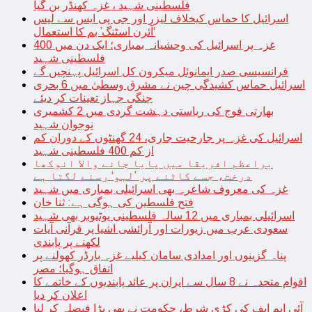
فلسطینی شہید ، غزہ کھنڈر بن گیا
اسرائیل کا حماس کیخلاف لیزر اور جی پی ایس سے لیس
‘آئرن اسٹنگ’ بم کا استعمال
غزہ پر اسرائیل کی وحشیانہ بمباری؛ ایک دن میں 400
فلسطینی شہید
فرانسیسی صدر ایمانوئل میکرون کل اسرائیل پہنچیں گے
اسرائیل حماس کشیدگی چین نے مشرق وسطیٰ میں 6 بحری
جنگی جہاز تعینات کر دیئے
بھارتی فوج کی ریاستی دہشت گردی میں 2 کشمیری
نوجوان شہید
اسرائیل کی غزہ پر جارحیت جاری، 24 گھنٹوں کے دوران کم
از کم 400 فلسطینی شہید
براعظم افریقا میں پایا جانے والا انوکھا
درخت، جسے کاٹنے پر ’لہو‘ رسنے لگتا ہے
غزہ کی معروف شاعرہ بھی اسرائیلی بمباری میں شہید
فتح فلسطین کی ہوگی ہے: ثنا خان
اسرائیلی بمباری میں 12 سالہ فلسطینی یوٹیوبر بھی شہید
سعودی عرب میں زیورات اور آرائشی اشیا پر قرآنی آیات
لکھنے پر پابندی
پناہ گزینوں اور امدادی سامان کیلیے غزہ بارڈر کھولنے پر
اتفاق ہوگیا؛ مصر
اقوام متحدہ نے 8 سال سے ایران پر عائد پابندیوں کے خاتمے کا
اعلان کر دیا
آئی ایم ایف کی کڑی شرط، حکومت نے بھی بڑا فیصلہ کر لیا