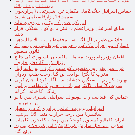
چیف کا بیٹا ہلاک
حماس اسرائیل جنگ،2ماہ مکمل: غزہ شہرتباہ،7ہزاربچوں
سمیت16ہزارفلسطینی شہید
امریکی صدر کے بیٹے پر فردجرم عائد
سابق اسرائیلی وزیراعظم نے نیتن یاہو کو دہشتگرد قرار
دیدیا
حادثاتی طور پر آگ لگنے سے محفوظ رہنے والا نیا ایندھن
ڈنمارک میں قرآن پاک کی بےحرمتی غیرقانونی قرار،سزا کا
قانون منظور
افغان وزیر پاسپورٹ معاملہ :پاکستان پاسپورٹ کی جانچ
پڑتال کرے گا، دفتر خارجہ
غزہ میں بفر زون منصوبے کو مسترد کرتے ہیں ،اسرائیل
مغرب کا بگڑا ہوا بچہ بن گیا :رجب طیب اردوان
بھارت کو ہم نے سنگین خدشات سے آگاہ کردیا، جان کربی
بھارت،26 سالہ ڈاکٹر شاہانہ نے جہیز کے تقاضے پر اپنی
زندگی کا خاتمہ کر لیا
حماس کی قید سے رہا ہونیوالے اسرائیلی شہری نیتن یاہو
پر برس پڑے
اسرائیلی بربریت، عالمی برادری کا دہرا معیار
سائیبیریا میں درجہ حرارت منفی 56 ہوگیا
ایران کا بائیو کیپسول کو خلا میں بھیجنے کا تجربہ کامیاب
سکھ رہنما قتل سازش کی تفتیش؛ امریکی حکام بھارت
پہنچ گئے