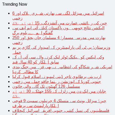
Trending Now
اسرائیل میں میزائل لگنے سے بھارتی شہری ہلاک اور 6
زخمی
چین کی رہائشی عمارت میں آتشزدگی، 15 افراد ہلاک
الیکشن نتائج جوبھی ہوں پاکستان کیلئے آئی ایم ایف سے
گفتگو اہم ہے، بلوم برگ
بھارت میں مدرسہ مسمار؛ 4 مسلمان جاں بحق اور 250
زخمی
وزیرستان؛ پی ٹی آئی پارلیمنٹرین کے امیدوار کی گاڑی پر بم
حملہ
وکی لیکس کو ہیکنگ ٹولز لیک کرنے والے سی آئی اے کے
سابق اہلکار کو 40 سال قید
امریکی شہر شکاگو کی انتظامیہ نے بھی غزہ میں جنگ بندی
کا مطالبہ کردیا
ارب پتی برطانوی تاجر ڈینی لیمبو نے اسلام قبول کرلیا
جنوبی کوریا کے اپوزیشن رہنما چاقو حملے میں زخمی
مسلسل 126 گھنٹوں تک گانے والی خاتون
جاپان میں ایک دن میں زلزلے کے 155 جھٹکے، 30 افراد
ہلاک
چین؛ میزائل یونٹ سے منسلک 4 جرنیلوں سمیت 9 فوجی
اہلکارپارلیمنٹ سے برطرف
فلسطینیوں کی نسل کشی، جنوبی افریقہ اسرائیل کیخلاف