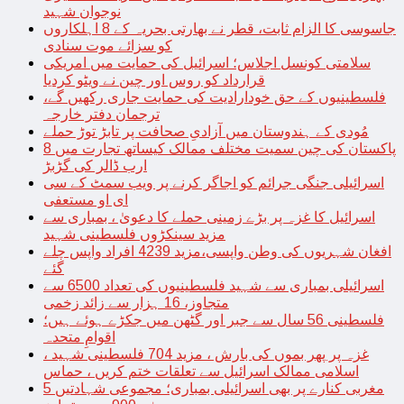
نوجوان شہید
جاسوسی کا الزام ثابت، قطر نے بھارتی بحریہ کے 8 اہلکاروں
کو سزائے موت سنادی
سلامتی کونسل اجلاس؛ اسرائیل کی حمایت میں امریکی
قرارداد کو روس اور چین نے ویٹو کردیا
فلسطینیوں کے حق خودارادیت کی حمایت جاری رکھیں گے،
ترجمان دفتر خارجہ
مُودی کے ہندوستان میں آزادیِ صحافت پر تابڑ توڑ حملے
پاکستان کی چین سمیت مختلف ممالک کیساتھ تجارت میں 8
ارب ڈالر کی گڑبڑ
اسرائیلی جنگی جرائم کو اجاگر کرنے پر ویب سمٹ کے سی
ای او مستعفی
اسرائیل کا غزہ پر بڑے زمینی حملے کا دعویٰ ، بمباری سے
مزید سینکڑوں فلسطینی شہید
افغان شہریوں کی وطن واپسی،مزید 4239 افراد واپس چلے
گئے
اسرائیلی بمباری سے شہید فلسطینیوں کی تعداد 6500 سے
متجاوز، 16 ہزار سے زائد زخمی
فلسطینی 56 سال سے جبر اور گٹھن میں جکڑے ہوئے ہیں؛
اقوامِ متحدہ
غزہ پر پھر بموں کی بارش ، مزید 704 فلسطینی شہید ،
اسلامی ممالک اسرائیل سے تعلقات ختم کریں ، حماس
مغربی کنارے پر بھی اسرائیلی بمباری؛ مجموعی شہادتیں 5