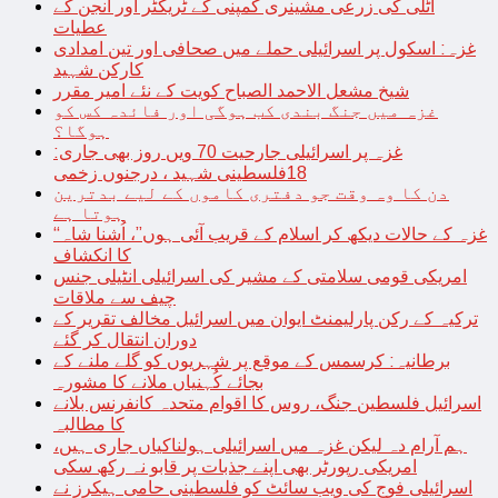
اٹلی کی زرعی مشینری کمپنی کے ٹریکٹر اور انجن کے
عطیات
غزہ: اسکول پر اسرائیلی حملے میں صحافی اور تین امدادی
کارکن شہید
شیخ مشعل الاحمد الصباح کویت کے نئے امیر مقرر
غزہ میں جنگ بندی کب ہوگی اور فائدہ کس کو
ہوگا؟
غزہ پر اسرائیلی جارحیت 70 ویں روز بھی جاری:
18فلسطینی شہید ، درجنوں زخمی
دن کا وہ وقت جو دفتری کاموں کے لیے بدترین
ہوتا ہے
“غزہ کے حالات دیکھ کر اسلام کے قریب آئی ہوں”، اُشنا شاہ
کا انکشاف
امریکی قومی سلامتی کے مشیر کی اسرائیلی انٹیلی جنس
چیف سے ملاقات
ترکیہ کے رکن پارلیمنٹ ایوان میں اسرائیل مخالف تقریر کے
دوران انتقال کر گئے
برطانیہ: کرسمس کے موقع پر شہریوں کو گلے ملنے کے
بجائے کُہنیاں ملانے کا مشورہ
اسرائیل فلسطین جنگ، روس کا اقوام متحدہ کانفرنس بلانے
کا مطالبہ
ہم آرام دہ لیکن غزہ میں اسرائیلی ہولناکیاں جاری ہیں،
امریکی رپورٹر بھی اپنے جذبات پر قابو نہ رکھ سکی
اسرائیلی فوج کی ویب سائٹ کو فلسطینی حامی ہیکرز نے