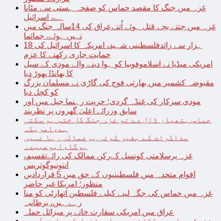
غزہ میں جنگ کا مقصد حماس کو صفحہ ہستی سے مٹانا
ہے، اسرائیل
غزہ میں جتنے بچے قتل ہوئے اُتنےعراق کی 14سالہ جنگ میں
نہیں ہوئے، جمائما
18 ہزار سے زائدفلسطینی شہید، امریکہ کا اسرائیل کی
حمایت جاری رکھنے کا عزم
امریکی میڈیا نے اسلاموفوبیا کو ہوا دینے والے مودی کے سیل
کا بھانڈا پھوڑ دیا
مقبوضہ کشمیر میں بھارتی فوج کی گاڑی نے مسلمان بزرگ
کو کچل دیا
مودی سرکار کی غنڈہ گردی؛ حریت رہنما جیل میں اور
سابق وزرائے اعلیٰ گھروں پر نظربند
حماس ہتھیار ڈال دے تو غزہ جنگ کل ختم ہو سکتی
ہے،امریکہ
مذاکرات کے بغیر کوئی یرغمالی رہا نہیں
ہوگا،ابوعبیدہ
غزہ پرسلامتی کونسل کےرکن ممالک کی رائےتقسیم،
انتونیوگوتریس
اقوام متحدہ میں فلسطینیوں کے حق میں 5 قراردادیں
منظور؛ امریکا غیر حاضر
غزہ میں حماس کی جگہ لینے کیلیے فلسطین اتھارٹی کو منا
رہے ہیں، برطانیہ
عراق میں امریکی سفارت خانے پر میزائل حملہ
غزہ؛ حماس سے لڑائی میں اسرائیل کے سابق آرمی