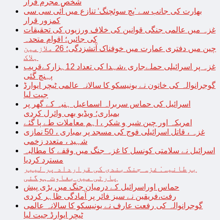
شخص مجرم قرار
بھارت کی جانب سے ’پچ سوئچنگ‘ تنازع میں آئی سی سی
کمزور قرار
غزہ میں عالمی جنگی قوانین کی خلاف ورزیوں کی تحقیقات
کی جائیں؛ اقوام متحدہ
چین میں دفتری عمارت میں خوفناک آتشزدگی؛ 26 ملازمین
ہلاک
غزہ پر اسرائیلی حملےجاری ،شہدا کی تعداد 12ہزارکےقریب
پہنچ گئی
گوجرانوالہ کی خاتون نے یونیسکو کا سالانہ عالمی ٹیچر ایوارڈ
جیت لیا
اسرائیل کی حماس سربراہ اسماعیل ہنیہ کے گھر پر
بمباری؛ ویڈیو بھی وائرل کردی
امریکہ اور چین شیر و شکر ، اہم معاملات طے پا گئے
غزہ ، قاتل اسرائیلی فوج کی مسجد پر بمباری ، 50 نمازی
شہید ، متعدد زخمی
اسرائیل نے سلامتی کونسل کا غزہ جنگ میں وقفے کا مطالبہ
مسترد کردیا
برطانیہ: غزہ جنگ بندی کی قرارداد پر لیبر
پارٹی میں بغاوت ہوگئی
حماس اوراسرائیل کے درمیان جنگ میں بڑی پیش
رفت،فریقین نے سیز فائر پر آمادگی ظاہر کردی
گوجرانوالہ کی رفعت عارف نے یونیسکو کا سالانہ عالمی
ٹیچر ایوارڈ جیت لیا