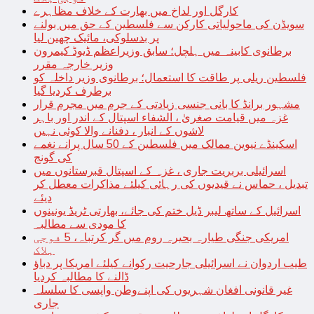
کارگل اور لداخ میں بھارت کے خلاف مظاہرے
سویڈن کی ماحولیاتی کارکن سے فلسطین کے حق میں بولنے
پر بدسلوکی، مائیک چھین لیا
برطانوی کابینہ میں ہلچل؛ سابق وزیراعظم ڈیوڈ کیمرون
وزیر خارجہ مقرر
فلسطین ریلی پر طاقت کا استعمال؛ برطانوی وزیر داخلہ کو
برطرف کردیا گیا
مشہور برانڈ کا بانی جنسی زیادتی کے جرم میں مجرم قرار
غزہ میں قیامت صغریٰ ، الشفاء اسپتال کے اندر اور باہر
لاشوں کے انبار ، دفنانے والا کوئی نہیں
اسکینڈے نیوین ممالک میں فلسطین کے 50 سال پرانے نغمے
کی گونج
اسرائیلی بربریت جاری ، غزہ کے اسپتال قبرستانوں میں
تبدیل ، حماس نے قیدیوں کی رہائی کیلئے مذاکرات معطل کر
دیئے
اسرائیل کے ساتھ لیبر ڈیل ختم کی جائے، بھارتی ٹریڈ یونینوں
کا مودی سے مطالبہ
امریکی جنگی طیارہ بحیرہ روم میں گر کرتباہ، 5 فوجی
ہلاک
طیب اردوان نے اسرائیلی جارحیت رکوانے کیلئے امریکا پر دباؤ
ڈالنے کا مطالبہ کردیا
غیر قانونی افغان شہریوں کی اپنےوطن واپسی کا سلسلہ
جاری