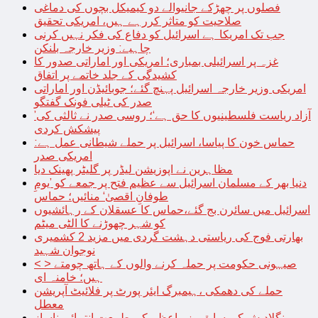
فصلوں پر چھڑکے جانیوالے دو کیمیکل بچوں کی دماغی
صلاحیت کو متاثر کررہے ہیں، امریکی تحقیق
جب تک امریکا ہے اسرائیل کو دفاع کی فکر نہیں کرنی
چاہیے: وزیر خارجہ بلنکن
غزہ پر اسرائیلی بمباری؛ امریکی اور اماراتی صدور کا
کشیدگی کے جلد خاتمے پر اتفاق
امریکی وزیر خارجہ اسرائیل پہنچ گئے؛ جوبائیڈن اور اماراتی
صدر کی ٹیلی فونک گفتگو
’آزاد ریاست فلسطینیوں کا حق ہے‘؛ روسی صدر نے ثالثی کی
پیشکش کردی
حماس خون کا پیاسا، اسرائیل پر حملے شیطانی عمل ہے:
امریکی صدر
مظاہرین نے اپوزیشن لیڈر پر گلیٹر پھینک دیا
دنیا بھر کے مسلمان اسرائیل سے عظیم فتح پر جمعے کو ’یومِ
طوفانِ اقصیٰ‘ منائیں؛ حماس
اسرائیل میں سائرن بج گئے،حماس کا عسقلان کے رہائشیوں
کو شہر چھوڑنے کا الٹی میٹم
بھارتی فوج کی ریاستی دہشت گردی میں مزید 2 کشمیری
نوجوان شہید
< > صیہونی حکومت پر حملہ کرنے والوں کے ہاتھ چومتے
ہیں؛ خامنہ ای
حملے کی دھمکی ،ہیمبرگ ایئر پورٹ پر فلائیٹ آپریشن
معطل
بنگلادیش کی سابق وزیراعظم کی طبیعت انتہائی ناساز