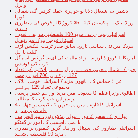
وائرل
دشمن نے اشتعال دلایا تو جوہری حملہ کردیں گے، شمالی
کوریا
ورلڈ بینک نے پاکستان کیلئے 35 کروڑ ڈالر قرض کی منظوری
دے دی
اسرائیلی بمباری سے مزید 100 فلسطینی شہید ، العودہ
اسپتال فوجی بیرک میں تبدیل
امریکا میں نئی سیاسی تاریخ، سابق صدر ٹرمپ الیکشن لڑنے
کیلیے نااہل
امریکا:1 کروڑ ڈالرز سے زائد مالیت کی ای-سگریٹس اسمگل
کرنے کی کوشش
چین کے شمال مغربی حصے میں زلزلے سے ہلاکتوں کی تعداد
127 ہوگئی، 700 افراد زخمی
غزہ؛ حماس کے ہاتھوں مزید 7 اسرائیلی فوجی ہلاک،
مجموعی تعداد 129 ہوگئی
اطالوی وزیراعظم کا سعودیہ میں مرتد اور ہم جنس پرستی
پر سزائیں ختم کرنے کا مطالبہ
اسرائیل کا فارعہ میں مہاجرین کے کیمپ پر چھاپہ، 4
فلسطینی شہید
یواےای کے سفیر کا دورہ نیول ہیڈکوارٹرز، امیرالبحر سے
باہمی دلچسپی کے امور پر گفتگو
اسرائیلی طیاروں کی اسپتال اور پناہ گزین کیمپوں پر بمباری
، مزید 90 فلسطینی شہید