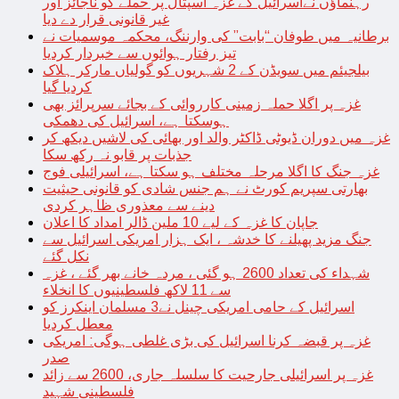
رہنماؤں نےاسرائیل کے غزہ اسپتال پر حملے کو ناجائز اور
غیر قانونی قرار دے دیا
برطانیہ میں طوفان “بابت” کی وارننگ، محکمہ موسمیات نے
تیز رفتار ہوائوں سے خبردار کردیا
بیلجیئم میں سویڈن کے 2 شہریوں کو گولیاں مارکر ہلاک
کردیا گیا
غزہ پر اگلا حملہ زمینی کارروائی کے بجائے سرپرائز بھی
ہوسکتا ہے، اسرائیل کی دھمکی
غزہ میں دوران ڈیوٹی ڈاکٹر والد اور بھائی کی لاشیں دیکھ کر
جذبات پر قابو نہ رکھ سکا
غزہ جنگ کا اگلا مرحلہ مختلف ہو سکتا ہے، اسرائیلی فوج
بھارتی سپریم کورٹ نے ہم جنس شادی کو قانونی حیثیت
دینے سے معذوری ظاہر کردی
جاپان کا غزہ کے لیے 10 ملین ڈالر امداد کا اعلان
جنگ مزید پھیلنے کا خدشہ ، ایک ہزار امریکی اسرائیل سے
نکل گئے
شہداء کی تعداد 2600 ہو گئی ، مردہ خانے بھر گئے ، غزہ
سے 11 لاکھ فلسطینیوں کا انخلاء
اسرائیل کے حامی امریکی چینل نے3 مسلمان اینکرز کو
معطل کردیا
غزہ پر قبضہ کرنا اسرائیل کی بڑی غلطی ہوگی: امریکی
صدر
غزہ پر اسرائیلی جارحیت کا سلسلہ جاری، 2600 سے زائد
فلسطینی شہید