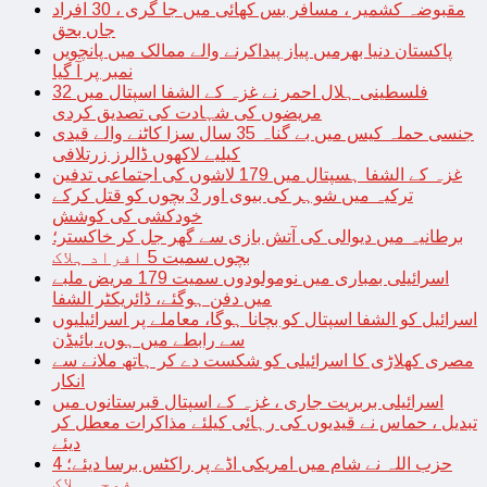
مقبوضہ کشمیر ، مسافر بس کھائی میں جا گری ، 30 افراد
جاں بحق
پاکستان دنیا بھرمیں پیاز پیداکرنے والے ممالک میں پانچویں
نمبر پر آ گیا
فلسطینی ہلال احمر نے غزہ کے الشفا اسپتال میں 32
مریضوں کی شہادت کی تصدیق کردی
جنسی حملہ کیس میں بے گناہ 35 سال سزا کاٹنے والے قیدی
کیلیے لاکھوں ڈالرز زرتلافی
غزہ کے الشفا ہسپتال میں 179 لاشوں کی اجتماعی تدفین
ترکیہ میں شوہر کی بیوی اور 3 بچوں کو قتل کرکے
خودکشی کی کوشش
برطانیہ میں دیوالی کی آتش بازی سے گھر جل کر خاکستر؛
بچوں سمیت 5 افراد ہلاک
اسرائیلی بمباری میں نومولودوں سمیت 179 مریض ملبے
میں دفن ہوگئے، ڈائریکٹر الشفا
اسرائیل کو الشفا اسپتال کو بچانا ہوگا، معاملے پر اسرائیلیوں
سے رابطے میں ہوں، بائیڈن
مصری کھلاڑی کا اسرائیلی کو شکست دے کر ہاتھ ملانے سے
انکار
اسرائیلی بربریت جاری ، غزہ کے اسپتال قبرستانوں میں
تبدیل ، حماس نے قیدیوں کی رہائی کیلئے مذاکرات معطل کر
دیئے
حزب اللہ نے شام میں امریکی اڈے پر راکٹس برسا دیئے؛ 4
فوجی ہلاک