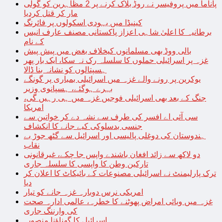
پاناما میں پروفیسر نے روڈ بلاک کرنے پر 2 مظاہرین کو گولی
مار کر قتل کردیا
کینیڈا میں یہودی اسکولوں پر فائرنگ
برطانیہ کا اعلیٰ شاہی اعزاز پاکستانی مصنف عارف انیس
کے نام
بالی ووڈ بھی مسلمانوں کیخلاف بغض میں پیش پیش
غزہ پر اسرائیلی حملوں کا سلسلہ رک نہ سکا، ایک بار پھر
ہسپتالوں کو نشانہ بنا ڈالا
یوکرین پر رونے والے غزہ میں اسرائیلی بمباری پر گونگے
بہرے ہوگئے، ہسپانوی وزیر
جنگ کے بعد بھی اسرائیلی فوجیں غزہ میں ہی رہیں گی،
امریکا
سی آئی اے افسر کی طرف سے نشہ دے کر خواتین سے
جنسی بدسلوکی کیے جانے کا انکشاف
ہندوستان کی دوغلی پالیسی اور اسرائیل سے گٹھ جوڑ بے
نقاب
دو لاکھ سے زائد افغان باشندے واپس جا چکے، غیرقانونی
تارکین وطن کا واپسی کا سلسلہ جاری
ترک پارلیمنٹ نے اسرائیلی مصنوعات کے بائیکاٹ کا اعلان کر
دیا
امریکی نرس دوبارہ غزہ جانے کو تیار
غزہ میں وبائی امراض پھوٹنے کا خطرہ، عالمی ادارہ صحت
کی وارننگ جاری
اسرائیل کا گھناؤنا منصوبہ