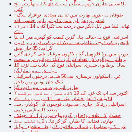
پاکستانی خاتون جویریہ منگیتر سے شادی کیلیے بھارت پہنچ
گئیں
طوفان نے جنوبی بھارت میں تباہی مچادی، نوافراد ہلاک ،
آندھرا پردیش اور تامل ناڈو میں ایمر جنسی نافذ
تھائی لینڈ میں ڈبل ڈیکر بس درخت سے ٹکرا گئی، 14 افراد
ہلاک
اسرائیلی فوج نے جبالیہ پناہ گزین کیمپ کو گھیرے میں لے لیا
نائیجیریا کی فوج نے غلطی سے میلاد النبی کی تقریب پر ڈرون
گرا دیا؛ 85 جاں بحق
یورپ میں برڈ فلو پھیل گیا ، لاکھوں مرغیاں تلف کر دی گئیں
برطانیہ آنیوالوں کی تعداد کم کرنے کیلئے قوانین مزید سخت
19 سالہ برطانوی شہری اسرائیلی فوج کی جانب سے لڑتے
ہوئے غزہ میں مارا گیا
غزہ؛ اسکولوں پربمباری سے50 شہید، درجنوں اسرائیلی
ٹینک خان یونس میں داخل
بھارتی ائیرپورٹ پانی میں ڈوب گیا
7 اکتوبر سے اب تک غزہ کے 19 لاکھ شہری بے گھر ہوگئے
انڈونیشیا: آتش فشاں پھٹنے سے 11 کوہ پیما ہلاک
اسرائیلی درندگی جاری: صہیونی فوجیوں کی گولاباری سے
متعدد فلسطینی زخمی
خضدار کے علاقے وڈھ اور گردونواح میں زلزلے کے جھٹکے
بھارتی فضائیہ کا طیارہ گر کر تباہ، 2پائلٹس ہلاک
غزہ کے وسطی اور شمالی علاقوں کا رابطہ منقطع ہوگیا: