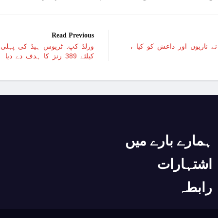
امر
Read Previous
امریکا کا 2030 تک چاند پر ایک بار پھر انسانی مشن بھیجنے کا منصوبہ
ے نازیوں اور داعش کو کیا ،
ورلڈ کپ: ٹریوس ہیڈ کی پہلی س
کیلئے 389 رنز کا ہدف دے دیا
اسرائیل کی حماس کو 35 قیدیوں کی رہائی کے بدلے 7 روزہ جنگ بندی کی پیشکش
عرب امارات میں زندگی 
غزہ؛ شہدا کی تعداد 20 ہزار ہوگئی، اقوام متحدہ کی قرارداد پر ووٹنگ پھرموخر
اسماعیل ہنیہ غزہ میں
سانپوں کی لڑ
ہمارے بارے میں
دشمن نے اشتع
اشتہارات
ورلڈ بینک نے پاکستان کیلئے 35 کروڑ ڈ
رابطہ
اسرائیلی بمباری سے مزید 100 فلسطینی شہید ، العودہ اسپتال فوجی بیرک میں تبدیل
امریکا میں نئی سیاسی 