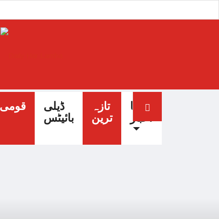
آج کا
تازہ
ڈیلی
قومی
اخبار
ترین
بائیٹس