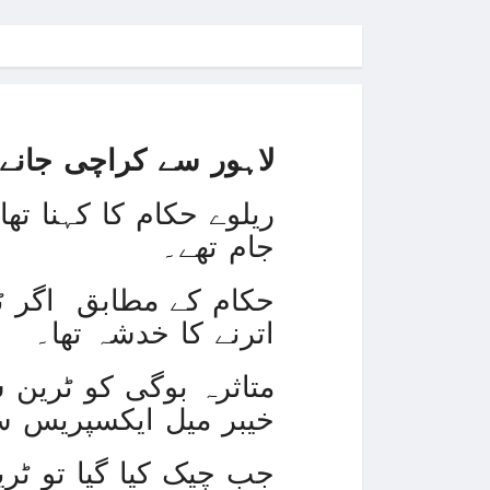
لاہور سے کراچی جانے 
ریلوے حکام کا کہنا تھ
جام تھے۔
حکام کے مطابق اگر ٹر
اترنے کا خدشہ تھا۔
متاثرہ بوگی کو ٹرین س
خیبر میل ایکسپریس سا
جب چیک کیا گیا تو ٹر