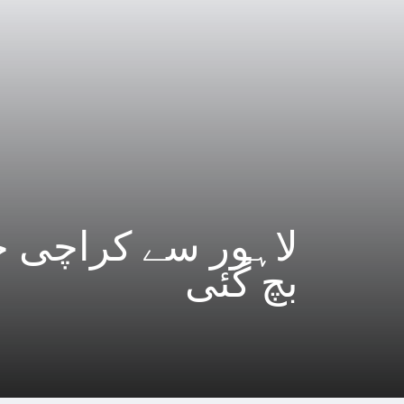
لاہور سے کراچی ج
بچ گئی