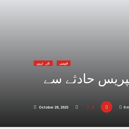
 افریقہ اسرائیل کیخلاف عالمی عدالت پہنچ گیا
یحدگی پسند قوتوں کی مالی مدد کر رہا ہے: چین
اڑیاں تباہ، 3 صہیونی ہلاک
پنا فوجی اور سیاسی انجام لکھ دیا،اسامہ حمدان
مکہ مکرمہ میں سونے کے متعدد نئے ذخائر مل گئے
قومی
تازہ ترین
تی، عرب امارات میں سال نو کی تقاریب منسوخ
سپریس حادثے سے
و بھارت میں محتاط رہنے کی ہدایات جاری کردیں
 پاکستان آنے والے امریکی بحری جہاز پر حملہ
ور اسرائیل کا حماس کو جڑ سے ختم کرنے پر اتفاق
October 28, 2023
6
0 
 کئی اسلامی ممالک سے جنگ چھیڑنے کی دھمکی