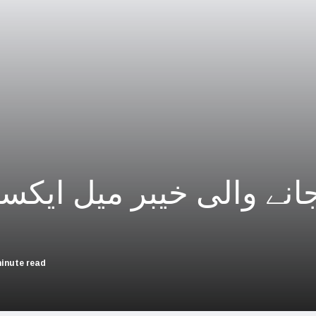
چین؛ میزائل یونٹ سے منسلک 4 جرنیلوں سمیت 9 فوجی اہلکارپارلیمنٹ سے برطرف
فلسطینیوں کی نسل کشی، جنوبی
بھارت بلوچستان کی عل
حماس کے حملوں میں 7 اسرائیلی گ
اسرائیلی جارحیت نے ا
فلسطینی مسلمانوں سے اظہاریکجہ
انے والی خیبر میل ایک
اسرائیل نے اپنے شہریوں ک
سعودی عرب سے
امریکا ا
minute read
اسرائیل کی