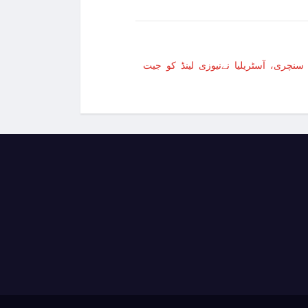
یکی صدر نے دفاعی پالیسی بل پر دستخط کر دیئے
نچری، آسٹریلیا نےنیوزی لینڈ کو جیت
بھر کی رہائش کیلئے مستقل ویزے کا اجرا شروع
 نئی جنگ بندی پر بات چیت کیلئے قاہرہ پہنچ گئے
ائی کے قریب گولف کھیلتے شخص کی ویڈیو وائرل
ال دلایا تو جوہری حملہ کردیں گے، شمالی کوریا
الر قرض کی منظوری دے دی
تاریخ، سابق صدر ٹرمپ الیکشن لڑنے کیلیے نااہل