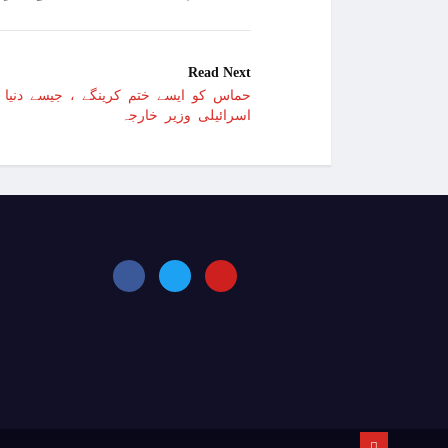
Read Next
حماس کو ایسے ختم کرینگے ، جیسے دنیا ن
اسرائیلی وزیر خارجہ