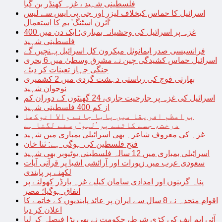
فلسطینی شہید ، غزہ کھنڈر بن گیا
اسرائیل کا حماس کیخلاف لیزر اور جی پی ایس سے لیس
‘آئرن اسٹنگ’ بم کا استعمال
غزہ پر اسرائیل کی وحشیانہ بمباری؛ ایک دن میں 400
فلسطینی شہید
فرانسیسی صدر ایمانوئل میکرون کل اسرائیل پہنچیں گے
اسرائیل حماس کشیدگی چین نے مشرق وسطیٰ میں 6 بحری
جنگی جہاز تعینات کر دیئے
بھارتی فوج کی ریاستی دہشت گردی میں 2 کشمیری
نوجوان شہید
اسرائیل کی غزہ پر جارحیت جاری، 24 گھنٹوں کے دوران کم
از کم 400 فلسطینی شہید
براعظم افریقا میں پایا جانے والا انوکھا
درخت، جسے کاٹنے پر ’لہو‘ رسنے لگتا ہے
غزہ کی معروف شاعرہ بھی اسرائیلی بمباری میں شہید
فتح فلسطین کی ہوگی ہے: ثنا خان
اسرائیلی بمباری میں 12 سالہ فلسطینی یوٹیوبر بھی شہید
سعودی عرب میں زیورات اور آرائشی اشیا پر قرآنی آیات
لکھنے پر پابندی
پناہ گزینوں اور امدادی سامان کیلیے غزہ بارڈر کھولنے پر
اتفاق ہوگیا؛ مصر
اقوام متحدہ نے 8 سال سے ایران پر عائد پابندیوں کے خاتمے کا
اعلان کر دیا
آئی ایم ایف کی کڑی شرط، حکومت نے بھی بڑا فیصلہ کر لیا