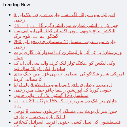
Trending Now
اسرائیل میں میزائل لگنے سے بھارتی شہری ہلاک اور 6
زخمی
چین کی رہائشی عمارت میں آتشزدگی، 15 افراد ہلاک
الیکشن نتائج جوبھی ہوں پاکستان کیلئے آئی ایم ایف سے
گفتگو اہم ہے، بلوم برگ
بھارت میں مدرسہ مسمار؛ 4 مسلمان جاں بحق اور 250
زخمی
وزیرستان؛ پی ٹی آئی پارلیمنٹرین کے امیدوار کی گاڑی پر بم
حملہ
وکی لیکس کو ہیکنگ ٹولز لیک کرنے والے سی آئی اے کے
سابق اہلکار کو 40 سال قید
امریکی شہر شکاگو کی انتظامیہ نے بھی غزہ میں جنگ بندی
کا مطالبہ کردیا
ارب پتی برطانوی تاجر ڈینی لیمبو نے اسلام قبول کرلیا
جنوبی کوریا کے اپوزیشن رہنما چاقو حملے میں زخمی
مسلسل 126 گھنٹوں تک گانے والی خاتون
جاپان میں ایک دن میں زلزلے کے 155 جھٹکے، 30 افراد
ہلاک
چین؛ میزائل یونٹ سے منسلک 4 جرنیلوں سمیت 9 فوجی
اہلکارپارلیمنٹ سے برطرف
فلسطینیوں کی نسل کشی، جنوبی افریقہ اسرائیل کیخلاف