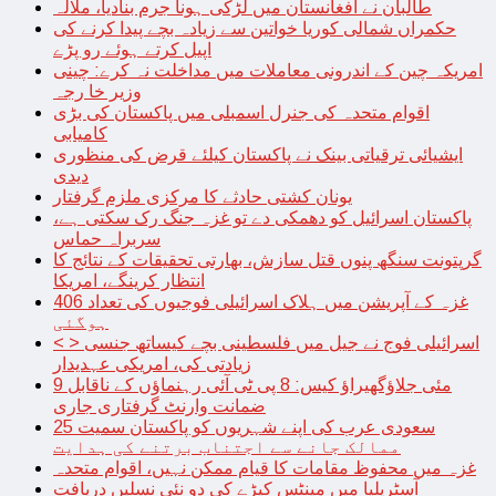
طالبان نے افغانستان میں لڑکی ہونا جرم بنادیا، ملالہ
حکمراں شمالی کوریا خواتین سے زیادہ بچے پیدا کرنے کی
اپیل کرتے ہوئے رو پڑے
امریکہ چین کے اندرونی معاملات میں مداخلت نہ کرے: چینی
وزیر خا رجہ
اقوام متحدہ کی جنرل اسمبلی میں پاکستان کی بڑی
کامیابی
ایشیائی ترقیاتی بینک نے پاکستان کیلئے قرض کی منظوری
دیدی
یونان کشتی حادثے کا مرکزی ملزم گرفتار
پاکستان اسرائیل کو دھمکی دے تو غزہ جنگ رک سکتی ہے،
سربراہ حماس
گرپتونت سنگھ پنوں قتل سازش، بھارتی تحقیقات کے نتائج کا
انتظار کرینگے، امریکا
غزہ کے آپریشن میں ہلاک اسرائیلی فوجیوں کی تعداد 406
ہوگئی
< > اسرائیلی فوج نے جیل میں فلسطینی بچے کیساتھ جنسی
زیادتی کی، امریکی عہدیدار
9 مئی جلاؤگھیراؤ کیس: 8 پی ٹی آئی رہنماؤں کے ناقابل
ضمانت وارنٹ گرفتاری جاری
سعودی عرب کی اپنے شہریوں کو پاکستان سمیت 25
ممالک جانے سے اجتناب برتنے کی ہدایت
غزہ میں محفوظ مقامات کا قیام ممکن نہیں، اقوام متحدہ
آسٹریلیا میں مینٹس کیڑے کی دو نئی نسلیں دریافت