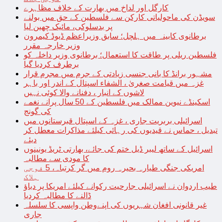
کارگل اور لداخ میں بھارت کے خلاف مظاہرے
سویڈن کی ماحولیاتی کارکن سے فلسطین کے حق میں بولنے
پر بدسلوکی، مائیک چھین لیا
برطانوی کابینہ میں ہلچل؛ سابق وزیراعظم ڈیوڈ کیمرون
وزیر خارجہ مقرر
فلسطین ریلی پر طاقت کا استعمال؛ برطانوی وزیر داخلہ کو
برطرف کردیا گیا
مشہور برانڈ کا بانی جنسی زیادتی کے جرم میں مجرم قرار
غزہ میں قیامت صغریٰ ، الشفاء اسپتال کے اندر اور باہر
لاشوں کے انبار ، دفنانے والا کوئی نہیں
اسکینڈے نیوین ممالک میں فلسطین کے 50 سال پرانے نغمے
کی گونج
اسرائیلی بربریت جاری ، غزہ کے اسپتال قبرستانوں میں
تبدیل ، حماس نے قیدیوں کی رہائی کیلئے مذاکرات معطل کر
دیئے
اسرائیل کے ساتھ لیبر ڈیل ختم کی جائے، بھارتی ٹریڈ یونینوں
کا مودی سے مطالبہ
امریکی جنگی طیارہ بحیرہ روم میں گر کرتباہ، 5 فوجی
ہلاک
طیب اردوان نے اسرائیلی جارحیت رکوانے کیلئے امریکا پر دباؤ
ڈالنے کا مطالبہ کردیا
غیر قانونی افغان شہریوں کی اپنےوطن واپسی کا سلسلہ
جاری