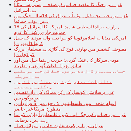
غزہ میں جنگ کا مقصد حماس کو صفحہ ہستی سے مٹانا
ہے، اسرائیل
غزہ میں جتنے بچے قتل ہوئے اُتنےعراق کی 14سالہ جنگ میں
نہیں ہوئے، جمائما
18 ہزار سے زائدفلسطینی شہید، امریکہ کا اسرائیل کی
حمایت جاری رکھنے کا عزم
امریکی میڈیا نے اسلاموفوبیا کو ہوا دینے والے مودی کے سیل
کا بھانڈا پھوڑ دیا
مقبوضہ کشمیر میں بھارتی فوج کی گاڑی نے مسلمان بزرگ
کو کچل دیا
مودی سرکار کی غنڈہ گردی؛ حریت رہنما جیل میں اور
سابق وزرائے اعلیٰ گھروں پر نظربند
حماس ہتھیار ڈال دے تو غزہ جنگ کل ختم ہو سکتی
ہے،امریکہ
مذاکرات کے بغیر کوئی یرغمالی رہا نہیں
ہوگا،ابوعبیدہ
غزہ پرسلامتی کونسل کےرکن ممالک کی رائےتقسیم،
انتونیوگوتریس
اقوام متحدہ میں فلسطینیوں کے حق میں 5 قراردادیں
منظور؛ امریکا غیر حاضر
غزہ میں حماس کی جگہ لینے کیلیے فلسطین اتھارٹی کو منا
رہے ہیں، برطانیہ
عراق میں امریکی سفارت خانے پر میزائل حملہ
غزہ؛ حماس سے لڑائی میں اسرائیل کے سابق آرمی