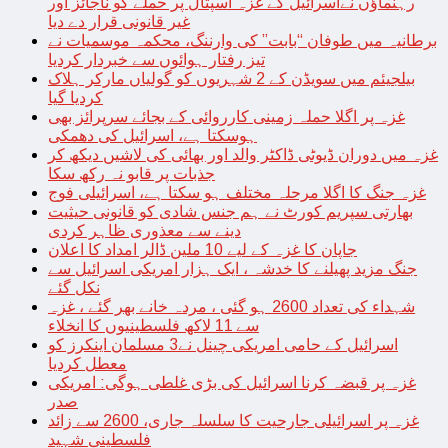
رہنماؤں نےاسرائیل کے غزہ اسپتال پر حملے کو ناجائز اور
غیر قانونی قرار دے دیا
برطانیہ میں طوفان “بابت” کی وارننگ، محکمہ موسمیات نے
تیز رفتار ہوائوں سے خبردار کردیا
بیلجیئم میں سویڈن کے 2 شہریوں کو گولیاں مارکر ہلاک
کردیا گیا
غزہ پر اگلا حملہ زمینی کارروائی کے بجائے سرپرائز بھی
ہوسکتا ہے، اسرائیل کی دھمکی
غزہ میں دوران ڈیوٹی ڈاکٹر والد اور بھائی کی لاشیں دیکھ کر
جذبات پر قابو نہ رکھ سکا
غزہ جنگ کا اگلا مرحلہ مختلف ہو سکتا ہے، اسرائیلی فوج
بھارتی سپریم کورٹ نے ہم جنس شادی کو قانونی حیثیت
دینے سے معذوری ظاہر کردی
جاپان کا غزہ کے لیے 10 ملین ڈالر امداد کا اعلان
جنگ مزید پھیلنے کا خدشہ ، ایک ہزار امریکی اسرائیل سے
نکل گئے
شہداء کی تعداد 2600 ہو گئی ، مردہ خانے بھر گئے ، غزہ
سے 11 لاکھ فلسطینیوں کا انخلاء
اسرائیل کے حامی امریکی چینل نے3 مسلمان اینکرز کو
معطل کردیا
غزہ پر قبضہ کرنا اسرائیل کی بڑی غلطی ہوگی: امریکی
صدر
غزہ پر اسرائیلی جارحیت کا سلسلہ جاری، 2600 سے زائد
فلسطینی شہید