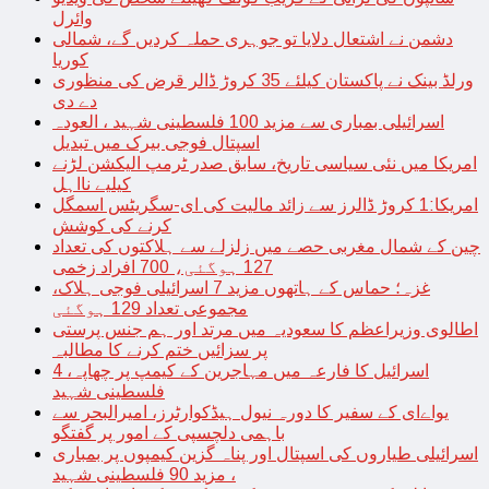
وائرل
دشمن نے اشتعال دلایا تو جوہری حملہ کردیں گے، شمالی
کوریا
ورلڈ بینک نے پاکستان کیلئے 35 کروڑ ڈالر قرض کی منظوری
دے دی
اسرائیلی بمباری سے مزید 100 فلسطینی شہید ، العودہ
اسپتال فوجی بیرک میں تبدیل
امریکا میں نئی سیاسی تاریخ، سابق صدر ٹرمپ الیکشن لڑنے
کیلیے نااہل
امریکا:1 کروڑ ڈالرز سے زائد مالیت کی ای-سگریٹس اسمگل
کرنے کی کوشش
چین کے شمال مغربی حصے میں زلزلے سے ہلاکتوں کی تعداد
127 ہوگئی، 700 افراد زخمی
غزہ؛ حماس کے ہاتھوں مزید 7 اسرائیلی فوجی ہلاک،
مجموعی تعداد 129 ہوگئی
اطالوی وزیراعظم کا سعودیہ میں مرتد اور ہم جنس پرستی
پر سزائیں ختم کرنے کا مطالبہ
اسرائیل کا فارعہ میں مہاجرین کے کیمپ پر چھاپہ، 4
فلسطینی شہید
یواےای کے سفیر کا دورہ نیول ہیڈکوارٹرز، امیرالبحر سے
باہمی دلچسپی کے امور پر گفتگو
اسرائیلی طیاروں کی اسپتال اور پناہ گزین کیمپوں پر بمباری
، مزید 90 فلسطینی شہید