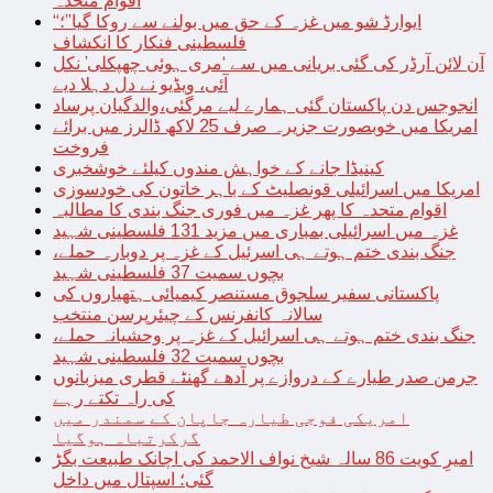
اقوام متحدہ
“ایوارڈ شو میں غزہ کے حق میں بولنے سے روکا گیا”؛
فلسطینی فنکار کا انکشاف
آن لائن آرڈر کی گئی بریانی میں سے ‘مری ہوئی چھپکلی’ نکل
آئی، ویڈیو نے دل دہلا دیے
انجوجس دن پاکستان گئی ہمارے لیے مرگئی،والدگیان پرساد
امریکا میں خوبصورت جزیرہ صرف 25 لاکھ ڈالرز میں برائے
فروخت
کینیڈا جانے کے خواہش مندوں کیلئے خوشخبری
امریکا میں اسرائیلی قونصلیٹ کے باہر خاتون کی خودسوزی
اقوام متحدہ کا پھر غزہ میں فوری جنگ بندی کا مطالبہ
غزہ میں اسرائیلی بمباری میں مزید 131 فلسطینی شہید
جنگ بندی ختم ہوتے ہی اسرئیل کے غزہ پر دوبارہ حملے،
بچوں سمیت 37 فلسطینی شہید
پاکستانی سفیر سلجوق مستنصر کیمیائی ہتھیاروں کی
سالانہ کانفرنس کے چیئرپرسن منتخب
جنگ بندی ختم ہوتے ہی اسرائیل کے غزہ پر وحشیانہ حملے،
بچوں سمیت 32 فلسطینی شہید
جرمن صدر طیارے کے دروازے پر آدھے گھنٹے قطری میزبانوں
کی راہ تکتے رہے
امریکی فوجی طیارہ جاپان کے سمندر میں
گرکرتباہ ہوگیا
امیرِ کویت 86 سالہ شیخ نواف الاحمد کی اچانک طبیعت بگڑ
گئی؛ اسپتال میں داخل