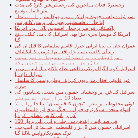
رجسٹرڈ افغان مہاجرین کی رجسٹریشن کارڈ کی مدت
میں6 ماہ توسیع
اسرائیل دنیا سے جھوٹ بول کر ہمیں بھوکا مار رہا ہے ، بدلہ
لیا جائے ، فلسطینی بچوں کی پریس کانفرنس
پاکستانی فورسز پرحملے افسوس ناک ہیں، امریکا
امریکا کا دوسرا بحری بیڑا بھی اسرائیل کی مدد کیلئے پہنچ
گیا
عمران خان نے بتایا ایرانی جنرل قاسم سلیمانی کا قتل ان کی
زندگی کا سب سے بڑا واقعہ تھا: ٹرمپ کا انکشاف
اسرائیلی وزیراعظم کا بھتیجا یائیر نیتن
یاہُو غزہ میں حماس کے ہاتھوں ہلاک
اسرائیل کو دیا گیا امریکی دفاعی نظام ناکام ، تل ابیب ہی پر
میزائل داغ دیا
غیر قانونی افغان شہریوں کی اپنے وطن واپسی کا سلسلہ
جاری
اسرائیل کے غزہ پر وحشیانہ حملوں میں شدت، شہادتوں کی
تعداد 10 ہزار سےزائد ہوگئی
‘کوئی محفوظ نہیں، غزہ “بچوں کا قبرستان” بنتا جا رہا ہے’،
اقوام متحدہ سیکرٹری جنرل نے جنگ بندی اور فلسطینیوں
کی رہائی کا پھر مطالبہ کر دیا
100 فی صد پائیدار ایندھن سے چلنے والی پہلی پرواز
اسرائیلی حملوں میں 9 ہزار فلسطینی شہید؛ تل ابیب سے
ترک سفارتکارواپس بلالیا گیا