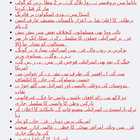
پاناما میں پروفیسر نے روڈ بلاک کرنے پر 2 مظاہرین کو گولی
مار کر قتل کردیا
کینیڈا میں یہودی اسکولوں پر فائرنگ
برطانیہ کا اعلیٰ شاہی اعزاز پاکستانی مصنف عارف انیس
کے نام
بالی ووڈ بھی مسلمانوں کیخلاف بغض میں پیش پیش
غزہ پر اسرائیلی حملوں کا سلسلہ رک نہ سکا، ایک بار پھر
ہسپتالوں کو نشانہ بنا ڈالا
یوکرین پر رونے والے غزہ میں اسرائیلی بمباری پر گونگے
بہرے ہوگئے، ہسپانوی وزیر
جنگ کے بعد بھی اسرائیلی فوجیں غزہ میں ہی رہیں گی،
امریکا
سی آئی اے افسر کی طرف سے نشہ دے کر خواتین سے
جنسی بدسلوکی کیے جانے کا انکشاف
ہندوستان کی دوغلی پالیسی اور اسرائیل سے گٹھ جوڑ بے
نقاب
دو لاکھ سے زائد افغان باشندے واپس جا چکے، غیرقانونی
تارکین وطن کا واپسی کا سلسلہ جاری
ترک پارلیمنٹ نے اسرائیلی مصنوعات کے بائیکاٹ کا اعلان کر
دیا
امریکی نرس دوبارہ غزہ جانے کو تیار
غزہ میں وبائی امراض پھوٹنے کا خطرہ، عالمی ادارہ صحت
کی وارننگ جاری
اسرائیل کا گھناؤنا منصوبہ