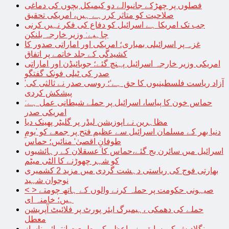
فصلوں پر چھڑکے جانیوالے دو کیمیکل بچوں کی دماغی
صلاحیت کو متاثر کررہے ہیں، امریکی تحقیق
جب تک امریکا ہے اسرائیل کو دفاع کی فکر نہیں کرنی
چاہیے: وزیر خارجہ بلنکن
غزہ پر اسرائیلی بمباری؛ امریکی اور اماراتی صدور کا
کشیدگی کے جلد خاتمے پر اتفاق
امریکی وزیر خارجہ اسرائیل پہنچ گئے؛ جوبائیڈن اور اماراتی
صدر کی ٹیلی فونک گفتگو
’آزاد ریاست فلسطینیوں کا حق ہے‘؛ روسی صدر نے ثالثی کی
پیشکش کردی
حماس خون کا پیاسا، اسرائیل پر حملے شیطانی عمل ہے:
امریکی صدر
مظاہرین نے اپوزیشن لیڈر پر گلیٹر پھینک دیا
دنیا بھر کے مسلمان اسرائیل سے عظیم فتح پر جمعے کو ’یومِ
طوفانِ اقصیٰ‘ منائیں؛ حماس
اسرائیل میں سائرن بج گئے،حماس کا عسقلان کے رہائشیوں
کو شہر چھوڑنے کا الٹی میٹم
بھارتی فوج کی ریاستی دہشت گردی میں مزید 2 کشمیری
نوجوان شہید
< > صیہونی حکومت پر حملہ کرنے والوں کے ہاتھ چومتے
ہیں؛ خامنہ ای
حملے کی دھمکی ،ہیمبرگ ایئر پورٹ پر فلائیٹ آپریشن
معطل
بنگلادیش کی سابق وزیراعظم کی طبیعت انتہائی ناساز