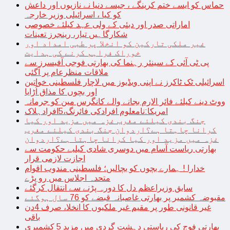
حماس کو ایسے ختم کرینگے ، جیسے دنیا نے نازیوں اور داعش
کو کیا ، اسرائیلی وزیر خارجہ
اماراتی صدر اور دبئی کے ولی عہد کیلئے خصوصی
شکارگاہیں تیار، رینجرز تعینات
غیر ملکی تارکین کو انخلا پر طبی امداد اور
خوراک فراہم کرنے کی ہدایت
پی ٹی آئی کے سینئر رہنما کی بھارتی فوجی آفیسرز سے
ملاقات منظرعام پر آگئی
اسرائیلی ٹک ٹاکرز نے اپنی ویڈیوز میں لاچار فلسطینی خواتین
اور بچوں کا مذاق اُڑایا
ووٹ دینے کیلئے فائر الارم بجانے والے کانگرس مین کو جرمانہ
امریکا:نامعلوم افرادکی فائرنگ،5افرادہلاک
جنگ بندی کیلئے مغرب غزہ میں مزید اور کیا
کرانا چاہتا ہے؟اردوان جنگ بندی کیلئے مغرب
غزہ میں مزید اور کیا کرانا چاہتا ہے؟اردوان
بھارتی ریاست آسام میں دوسری شادی کیلیے حکومت سے
اجازت لازمی قرار
خدارا ! ہمارے بچوں کو بچالیں؛ فلسطینی مندوب اقوام
متحدہ اجلاس میں رو پڑے
سابق وزیراعظم دل کا دورہ پڑنے سے انتقال کرگئے
مقبوضہ کشمیر پر بھارتی غاصبانہ قبضے کو 76 سال ہوگئے
غیر قانونی طور پر مقیم غیر ملکیوں کا انخلا، صرف 4دن
باقی
بھارتی فوج کی ریاستی دہشت گردی میں مزید 5 کشمیری