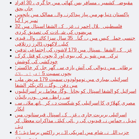
مقبوضہ کشمیر ، مسافر بس کھائی میں جا گری ، 30 افراد
جاں بحق
پاکستان دنیا بھرمیں پیاز پیداکرنے والے ممالک میں پانچویں
نمبر پر آ گیا
فلسطینی ہلال احمر نے غزہ کے الشفا اسپتال میں 32
مریضوں کی شہادت کی تصدیق کردی
جنسی حملہ کیس میں بے گناہ 35 سال سزا کاٹنے والے قیدی
کیلیے لاکھوں ڈالرز زرتلافی
غزہ کے الشفا ہسپتال میں 179 لاشوں کی اجتماعی تدفین
ترکیہ میں شوہر کی بیوی اور 3 بچوں کو قتل کرکے
خودکشی کی کوشش
برطانیہ میں دیوالی کی آتش بازی سے گھر جل کر خاکستر؛
بچوں سمیت 5 افراد ہلاک
اسرائیلی بمباری میں نومولودوں سمیت 179 مریض ملبے
میں دفن ہوگئے، ڈائریکٹر الشفا
اسرائیل کو الشفا اسپتال کو بچانا ہوگا، معاملے پر اسرائیلیوں
سے رابطے میں ہوں، بائیڈن
مصری کھلاڑی کا اسرائیلی کو شکست دے کر ہاتھ ملانے سے
انکار
اسرائیلی بربریت جاری ، غزہ کے اسپتال قبرستانوں میں
تبدیل ، حماس نے قیدیوں کی رہائی کیلئے مذاکرات معطل کر
دیئے
حزب اللہ نے شام میں امریکی اڈے پر راکٹس برسا دیئے؛ 4
فوجی ہلاک