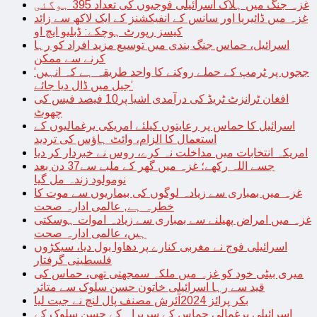
غزہ جنگ میں ہلاک اسرائیلی فوجیوں کی تعداد 395 ہوگئی
غزہ میں ڈائیریا اور سانس کے انفیکشنز کے ایک لاکھ سے زائد
کیسز رپورٹ ہوچکے: ڈبلیو ایچ او
اسرائیل، حماس جنگ بندی میں توسیع مزید افراد کو رہا
کرنے سے ممکن
‘ججوں پر ٹرمپ کے حملے روکنے کا واحد طریقہ ہے کہ انہیں
جیل میں ڈال دیا جائے’
افغان ٹرانزٹ ٹریڈ کی درآمدی اشیا پر10 فیصد فیس کی
چھوٹ
اسرائیل کا حماس پر رعایتوں کیلئے امریکی یرغمالیوں کے
استعمال کا الزام، وائٹ ہاؤس کی تردید
امریکہ انتخابات میں مداخلت نہ کرے، روس نے خبردار کر دیا
جسے اللہ رکھے؛ غزہ میں گھر کے ملبے سے37 دن بعد
نومولود زندہ مل گیا
غزہ میں بمباری سے زیادہ لوگوں کی بیماریوں سے موت کا
خطرہ ہے, عالمی ادارہ صحت
غزہ میں امراض پھیلنے سے بمباری سے زیادہ اموات ہوسکتی
ہیں، عالمی ادارہ صحت
اسرائیلی فوج نے مغربی کنارے پر دھاوا بول دیا، سیکڑوں
فلسطینی گرفتار
میری بیٹی خود کو غزہ میں ملکہ سمجھتی تھی، حماس کی
قید سے رہا اسرائیلی خاتون حسن سلوک سے متاثر
بکر پرائز 2024آئرش مصنف پال لنچ نے جیت لیا
اسرائیلی یرغمالی حماس کے سربراہ کے حسن سلوک کے