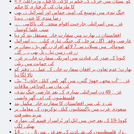
< > کوہستان میں جرگے کے حکم پر لڑکی کا قتل، وزیراعلیٰ
کا ملزمان کی گرفتاری کا حکم
جنگ بندی میں توسیع کی امید، حماس اور اسرائیل نے بھی
رضا مندی کا عندیہ دیدیا
غزہ میں اسرائیلی جارحیت اقوام متحدہ کی ناکامی ہے,
سنی علما کونسل
افغانستان نے بھارت میں سفارت خانہ مستقل بند کر دیا
عارضی وقفہ اگلے مرحلے کی جنگی تیاری کیلیے ہے، اسرائیل
صومالیہ میں سیلاب سے7 لاکھ افراد بے گھر،بڑے پیمانے پر
زرعی زمین تباہ، پل بھی بہہ گئے
کیوبا کے صدر کی قیادت میں امریکی سفارت خانے پر غزہ
کی حمایت میں ریلی
بھارت؛ عدم تعاون پر افغان سفارت خانے کے عملے نے دفتر کو
تالا لگا دیا
غزہ: “آپ مجھے چھوڑ گئیں، میں گھر کس کیلئے جاؤں؟” بیٹے
کی ماں سے الوداعی ملاقات
غزہ: 49 دن اسرائیلی بمباری کے بعد عارضی جنگ بندی،
فلسطینیوں کی اپنے گھر واپسی
نئی دہلی میں افغانستان کا سفارت خانہ مکمل بند
سعودی عرب میں پاکستانیوں کیلئے نوکریوں کے معاملے پر
مزید پیشرفت
کووڈ-19 کے بعد چین میں ایک اور پُراسرار قسم کی بیماری
پھیلنے لگی
14 ہزار فلسطینیوں کی شہادت کے بعد غزہ میں 4 روزہ