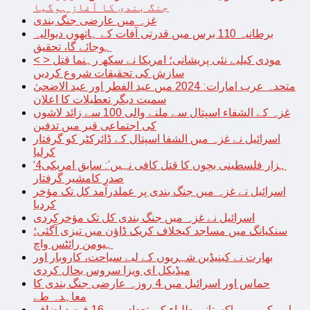
جنگ بندی کا آغاز ہوگیا
غزہ میں عارضی جنگ بندی
برطانیہ 110 برس میں قدرتی آفات کے ہاتھوں دیوالیہ
ہوجائے گا، تحقیق
< > مودی کیلیے نئی پریشانی؛ امریکا نے سکھ رہنما قتل
سازش کی تحقیقات شروع کردیں
متحدہ عرب امارات: 2024 میں عید الفطر اور عید الاضحیٰ
سمیت دیگر تعطیلات کا اعلان
غزہ کے الشفاء اسپتال سے ملنے والی 100 سے زائد لاشوں
کی اجتماعی قبر میں تدفین
اسرائیل نے غزہ میں الشفا اسپتال کے ڈائرکٹر کو گرفتار
کرلیا
‘4ہزار فلسطینی بچوں کا قتل کافی نہیں’: سابق امریکی
صدر کامشیر گرفتار
اسرائیل نے غزہ میں جنگ بندی پر عملدرآمد کل تک مؤخر
کردیا
اسرائیل نے غزہ میں جنگ بندی کل تک مؤخرکردی
سنکیانگ میں مساجد کیخلاف کریک ڈاؤن میں تیزی آگئی؛
ہیومن رائٹس واچ
بھارت نے کینیڈین شہریوں کے لیے سیاحت، کاروبار اور
میڈیکل ای ویزا سروس بحال کردی
حماس اور اسرائیل میں 4 روزہ عارضی جنگ بندی کا
معاہدہ طے
امریکہ میں پاکستانی طلباء کی تعداد میں 16 فیصد اضافہ