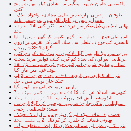
پاکستانی خاتون جویریہ منگیتر سے شادی کیلیے بھارت پہنچ
گئیں
طوفان نے جنوبی بھارت میں تباہی مچادی، نوافراد ہلاک ،
آندھرا پردیش اور تامل ناڈو میں ایمر جنسی نافذ
تھائی لینڈ میں ڈبل ڈیکر بس درخت سے ٹکرا گئی، 14 افراد
ہلاک
اسرائیلی فوج نے جبالیہ پناہ گزین کیمپ کو گھیرے میں لے لیا
نائیجیریا کی فوج نے غلطی سے میلاد النبی کی تقریب پر ڈرون
گرا دیا؛ 85 جاں بحق
یورپ میں برڈ فلو پھیل گیا ، لاکھوں مرغیاں تلف کر دی گئیں
برطانیہ آنیوالوں کی تعداد کم کرنے کیلئے قوانین مزید سخت
19 سالہ برطانوی شہری اسرائیلی فوج کی جانب سے لڑتے
ہوئے غزہ میں مارا گیا
غزہ؛ اسکولوں پربمباری سے50 شہید، درجنوں اسرائیلی
ٹینک خان یونس میں داخل
بھارتی ائیرپورٹ پانی میں ڈوب گیا
7 اکتوبر سے اب تک غزہ کے 19 لاکھ شہری بے گھر ہوگئے
انڈونیشیا: آتش فشاں پھٹنے سے 11 کوہ پیما ہلاک
اسرائیلی درندگی جاری: صہیونی فوجیوں کی گولاباری سے
متعدد فلسطینی زخمی
خضدار کے علاقے وڈھ اور گردونواح میں زلزلے کے جھٹکے
بھارتی فضائیہ کا طیارہ گر کر تباہ، 2پائلٹس ہلاک
غزہ کے وسطی اور شمالی علاقوں کا رابطہ منقطع ہوگیا: