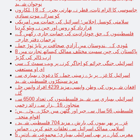
نوجوان شہید
جاسوسی کا الزام ثابت، قطر نے بھارتی بحریہ کے 8 اہلکاروں
کو سزائے موت سنادی
سلامتی کونسل اجلاس؛ اسرائیل کی حمایت میں امریکی
قرارداد کو روس اور چین نے ویٹو کردیا
فلسطینیوں کے حق خودارادیت کی حمایت جاری رکھیں گے،
ترجمان دفتر خارجہ
مُودی کے ہندوستان میں آزادیِ صحافت پر تابڑ توڑ حملے
پاکستان کی چین سمیت مختلف ممالک کیساتھ تجارت میں 8
ارب ڈالر کی گڑبڑ
اسرائیلی جنگی جرائم کو اجاگر کرنے پر ویب سمٹ کے سی
ای او مستعفی
اسرائیل کا غزہ پر بڑے زمینی حملے کا دعویٰ ، بمباری سے
مزید سینکڑوں فلسطینی شہید
افغان شہریوں کی وطن واپسی،مزید 4239 افراد واپس چلے
گئے
اسرائیلی بمباری سے شہید فلسطینیوں کی تعداد 6500 سے
متجاوز، 16 ہزار سے زائد زخمی
فلسطینی 56 سال سے جبر اور گٹھن میں جکڑے ہوئے ہیں؛
اقوامِ متحدہ
غزہ پر پھر بموں کی بارش ، مزید 704 فلسطینی شہید ،
اسلامی ممالک اسرائیل سے تعلقات ختم کریں ، حماس
مغربی کنارے پر بھی اسرائیلی بمباری؛ مجموعی شہادتیں 5