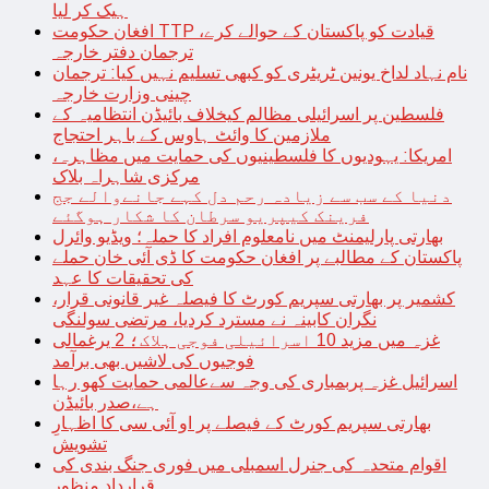
ہیک کر لیا
افغان حکومت TTP قیادت کو پاکستان کے حوالے کرے،
ترجمان دفتر خارجہ
نام نہاد لداخ یونین ٹریٹری کو کبھی تسلیم نہیں کیا: ترجمان
چینی وزارت خارجہ
فلسطین پر اسرائیلی مظالم کیخلاف بائیڈن انتظامیہ کے
ملازمین کا وائٹ ہاوس کے باہر احتجاج
امریکا: یہودیوں کا فلسطینیوں کی حمایت میں مظاہرہ،
مرکزی شاہراہ بلاک
دنیا کے سب سے زیادہ رحم دل کہے جانےوالے جج
فرینک کیپریو سرطان کا شکار ہوگئے
بھارتی پارلیمنٹ میں نامعلوم افراد کا حملہ؛ ویڈیو وائرل
پاکستان کے مطالبے پر افغان حکومت کا ڈی آئی خان حملے
کی تحقیقات کا عہد
کشمیر پر بھارتی سپریم کورٹ کا فیصلہ غیر قانونی قرار،
نگران کابینہ نے مسترد کردیا، مرتضی سولنگی
غزہ میں مزید 10 اسرائیلی فوجی ہلاک؛ 2 یرغمالی
فوجیوں کی لاشیں بھی برآمد
اسرائیل غزہ پربمباری کی وجہ سےعالمی حمایت کھو رہا
ہے،صدر بائیڈن
بھارتی سپریم کورٹ کے فیصلے پر او آئی سی کا اظہارِ
تشویش
اقوام متحدہ کی جنرل اسمبلی میں فوری جنگ بندی کی
قرارداد منظور