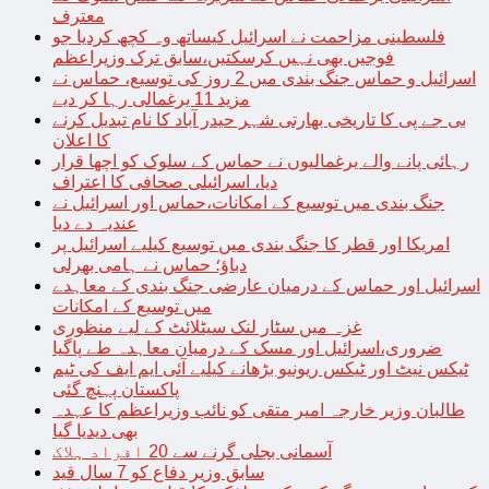
معترف
فلسطینی مزاحمت نے اسرائیل کیساتھ وہ کچھ کردیا جو
فوجیں بھی نہیں کرسکتیں،سابق ترک وزیراعظم
اسرائیل و حماس جنگ بندی میں 2 روز کی توسیع، حماس نے
مزید 11 یرغمالی رہا کر دیے
بی جے پی کا تاریخی بھارتی شہر حیدر آباد کا نام تبدیل کرنے
کا اعلان
رہائی پانے والے یرغمالیوں نے حماس کے سلوک کو اچھا قرار
دیا، اسرائیلی صحافی کا اعتراف
جنگ بندی میں توسیع کے امکانات،حماس اور اسرائیل نے
عندیہ دے دیا
امریکا اور قطر کا جنگ بندی میں توسیع کیلیے اسرائیل پر
دباؤ؛ حماس نے ہامی بھرلی
اسرائیل اور حماس کے درمیان عارضی جنگ بندی کے معاہدے
میں توسیع کے امکانات
غزہ میں سٹار لنک سیٹلائٹ کے لیے منظوری
ضروری،اسرائیل اور مسک کے درمیان معاہدہ طے پاگیا
ٹیکس نیٹ اور ٹیکس ریونیو بڑھانے کیلیے آئی ایم ایف کی ٹیم
پاکستان پہنچ گئی
طالبان وزیر خارجہ امیر متقی کو نائب وزیراعظم کا عہدہ
بھی دیدیا گیا
آسمانی بجلی گرنے سے 20 افراد ہلاک
سابق وزیر دفاع کو 7 سال قید