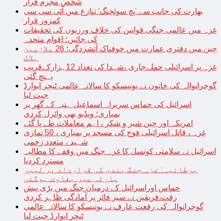
شخص مجرم قرار
بھارت کی جانب سے ’پچ سوئچنگ‘ تنازع میں آئی سی سی
کمزور قرار
غزہ میں عالمی جنگی قوانین کی خلاف ورزیوں کی تحقیقات
کی جائیں؛ اقوام متحدہ
چین میں دفتری عمارت میں خوفناک آتشزدگی؛ 26 ملازمین
ہلاک
غزہ پر اسرائیلی حملےجاری ،شہدا کی تعداد 12ہزارکےقریب
پہنچ گئی
گوجرانوالہ کی خاتون نے یونیسکو کا سالانہ عالمی ٹیچر ایوارڈ
جیت لیا
اسرائیل کی حماس سربراہ اسماعیل ہنیہ کے گھر پر
بمباری؛ ویڈیو بھی وائرل کردی
امریکہ اور چین شیر و شکر ، اہم معاملات طے پا گئے
غزہ ، قاتل اسرائیلی فوج کی مسجد پر بمباری ، 50 نمازی
شہید ، متعدد زخمی
اسرائیل نے سلامتی کونسل کا غزہ جنگ میں وقفے کا مطالبہ
مسترد کردیا
برطانیہ: غزہ جنگ بندی کی قرارداد پر لیبر
پارٹی میں بغاوت ہوگئی
حماس اوراسرائیل کے درمیان جنگ میں بڑی پیش
رفت،فریقین نے سیز فائر پر آمادگی ظاہر کردی
گوجرانوالہ کی رفعت عارف نے یونیسکو کا سالانہ عالمی
ٹیچر ایوارڈ جیت لیا