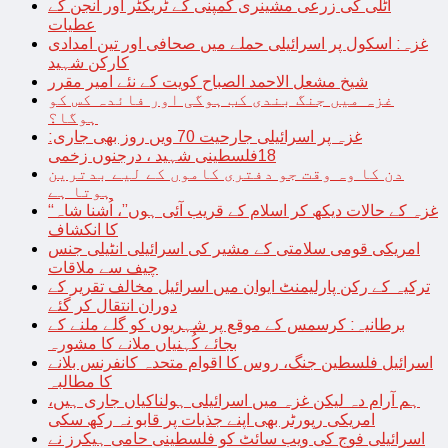
اٹلی کی زرعی مشینری کمپنی کے ٹریکٹر اور انجن کے
عطیات
غزہ: اسکول پر اسرائیلی حملے میں صحافی اور تین امدادی
کارکن شہید
شیخ مشعل الاحمد الصباح کویت کے نئے امیر مقرر
غزہ میں جنگ بندی کب ہوگی اور فائدہ کس کو
ہوگا؟
غزہ پر اسرائیلی جارحیت 70 ویں روز بھی جاری:
18فلسطینی شہید ، درجنوں زخمی
دن کا وہ وقت جو دفتری کاموں کے لیے بدترین
ہوتا ہے
“غزہ کے حالات دیکھ کر اسلام کے قریب آئی ہوں”، اُشنا شاہ
کا انکشاف
امریکی قومی سلامتی کے مشیر کی اسرائیلی انٹیلی جنس
چیف سے ملاقات
ترکیہ کے رکن پارلیمنٹ ایوان میں اسرائیل مخالف تقریر کے
دوران انتقال کر گئے
برطانیہ: کرسمس کے موقع پر شہریوں کو گلے ملنے کے
بجائے کُہنیاں ملانے کا مشورہ
اسرائیل فلسطین جنگ، روس کا اقوام متحدہ کانفرنس بلانے
کا مطالبہ
ہم آرام دہ لیکن غزہ میں اسرائیلی ہولناکیاں جاری ہیں،
امریکی رپورٹر بھی اپنے جذبات پر قابو نہ رکھ سکی
اسرائیلی فوج کی ویب سائٹ کو فلسطینی حامی ہیکرز نے