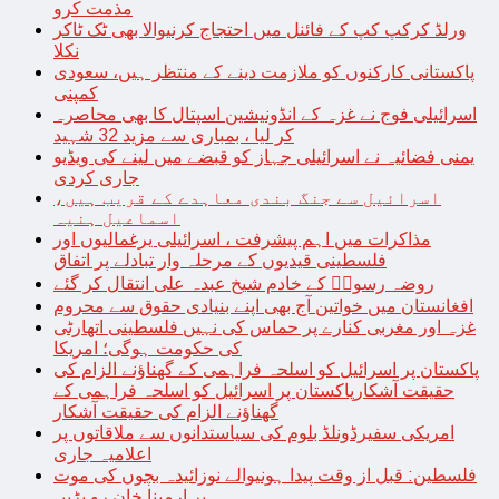
مذمت کرو
ورلڈ کرکپ کپ کے فائنل میں احتجاج کرنیوالا بھی ٹک ٹاکر
نکلا
پاکستانی کارکنوں کو ملازمت دینے کے منتظر ہیں، سعودی
کمپنی
اسرائیلی فوج نے غزہ کے انڈونیشین اسپتال کا بھی محاصرہ
کر لیا ، بمباری سے مزید 32 شہید
یمنی فضائیہ نے اسرائیلی جہاز کو قبضے میں لینے کی ویڈیو
جاری کردی
اسرائیل سے جنگ بندی معاہدے کے قریب ہیں،
اسماعیل ہنیہ
مذاکرات میں اہم پیشرفت ، اسرائیلی یرغمالیوں اور
فلسطینی قیدیوں کے مرحلہ وار تبادلے پر اتفاق
روضہ رسولؐ کے خادم شیخ عبدہ علی انتقال کر گئے
افغانستان میں خواتین آج بھی اپنے بنیادی حقوق سے محروم
غزہ اور مغربی کنارے پر حماس کی نہیں فلسطینی اتھارٹی
کی حکومت ہوگی؛ امریکا
پاکستان پر اسرائیل کو اسلحہ فراہمی کے گھناؤنے الزام کی
حقیقت آشکارپاکستان پر اسرائیل کو اسلحہ فراہمی کے
گھناؤنے الزام کی حقیقت آشکار
امریکی سفیرڈونلڈ بلوم کی سیاستدانوں سے ملاقاتوں پر
اعلامیہ جاری
فلسطین: قبل از وقت پیدا ہونیوالے نوزائیدہ بچوں کی موت
پر ارمینا خان رو پڑیں