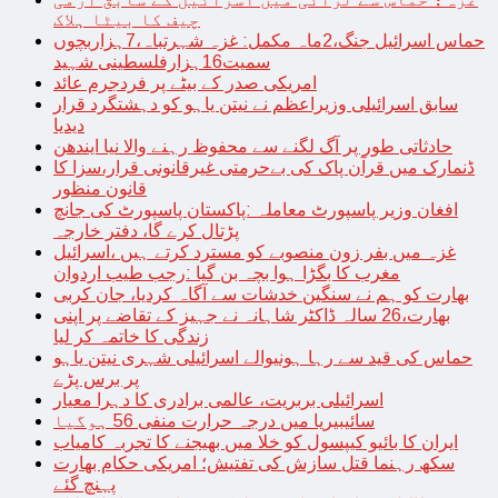
چیف کا بیٹا ہلاک
حماس اسرائیل جنگ،2ماہ مکمل: غزہ شہرتباہ،7ہزاربچوں
سمیت16ہزارفلسطینی شہید
امریکی صدر کے بیٹے پر فردجرم عائد
سابق اسرائیلی وزیراعظم نے نیتن یاہو کو دہشتگرد قرار
دیدیا
حادثاتی طور پر آگ لگنے سے محفوظ رہنے والا نیا ایندھن
ڈنمارک میں قرآن پاک کی بےحرمتی غیرقانونی قرار،سزا کا
قانون منظور
افغان وزیر پاسپورٹ معاملہ :پاکستان پاسپورٹ کی جانچ
پڑتال کرے گا، دفتر خارجہ
غزہ میں بفر زون منصوبے کو مسترد کرتے ہیں ،اسرائیل
مغرب کا بگڑا ہوا بچہ بن گیا :رجب طیب اردوان
بھارت کو ہم نے سنگین خدشات سے آگاہ کردیا، جان کربی
بھارت،26 سالہ ڈاکٹر شاہانہ نے جہیز کے تقاضے پر اپنی
زندگی کا خاتمہ کر لیا
حماس کی قید سے رہا ہونیوالے اسرائیلی شہری نیتن یاہو
پر برس پڑے
اسرائیلی بربریت، عالمی برادری کا دہرا معیار
سائیبیریا میں درجہ حرارت منفی 56 ہوگیا
ایران کا بائیو کیپسول کو خلا میں بھیجنے کا تجربہ کامیاب
سکھ رہنما قتل سازش کی تفتیش؛ امریکی حکام بھارت
پہنچ گئے