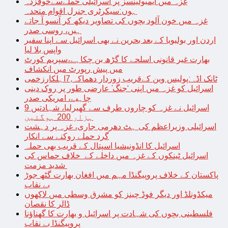
غزہ میں ایمبولینسز پر اسرائیلی حملےسےخوفزدہ
ہوں:سیکرٹری جنرل اقوام متحدہ
غزہ میں خون آلود بچوں کی تصاویر دیکھ کر آنسو آ جاتے
ہیں، روسی صدر
اردن اور بولیویا کے بعد بحرین نے بھی اسرائیل سے اپنا سفیر
واپس بلا لیا
بھارت غیر قانونی اسلحے کا گڑھ بن چکاہے،سپریم کورٹ
میں پیش رپورٹ میں انکشاف
ٹانک اڈہ:پولیس وین کےقریب زوردار دھماکہ,7اہلکارزخمی
اسرائیل کو غزہ میں اپنی ‘جنگ’ عارضی طور پر روک دینی
چاہیے، امریکی صدر
اسرائیل نے غزہ کو چاروں طرف سے گھیرلیا، شہادتیں 9
ہزار 200 ہوگئیں
اسرائیلی وزیراعظم کی ہٹ دھرمی جاری، غزہ پر دہشت
گرد حملے روکنے سے انکار
اسرائیل کا انڈونیشیا اسپتال کے قریب بھی حملہ
اسرائیل ٹینکوں کے غزہ میں داخلے کے خلاف حماس کی
شدید مزمت
پاکستان کے خلاف پروپیگنڈا مہم میں افغان بھارت گٹھ جوڑ
بے نقاب
میکڈونلڈ اور دیگر فوڈ چینز کو مشرق وسطی میں لاکھوں
ڈالر کا نقصان
فلسطینی بچوں کی شہادت پر اسرائیل و بھارت کا گھناؤنا
پروپیگنڈا بے نقاب