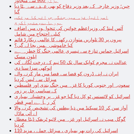
ہزار 900 سے متجاوز
چین؛ وزیر خارجہ کے بعد وزیر دفاع کو بھی عہدے سے ہٹا دیا
گیا
اسرائیل غزہ میں جنگی جرائم کا مرتکب
ہورہاہے،منیراکرم
آئس لینڈ کی وزیراعظم خواتین کی تنخواہوں میں اضافے
کیلیے احتجاج میں شامل
پیروں پر 30 تلواریں متوازن رکھنے کا عالمی ریکارڈ قائم
کیا خاموشی ہمیں بچا لے گی؟
اسرائیل حماس تنازع سے تیسری عالمی جنگ کا خطرہ ہے،
ایلون مسک
عدالت نے مجرم کوایک سال تک 50 نیم کے درخت لگانے کی
انوکھی سزا سنا دی
ایران نے اپنے ڈرون کو فضا سے فضا میں مار کرنے والے
میزائل سے لیس کردیا
سعودیہ اور جنوبی کوریا کا غزہ میں جنگ بندی اور فلسطین
کے سیاسی حل پر زور
اسرائیل کو لائسنس ٹو کِل دیا گیا جو غزہ پر وحشیانہ بمباری
کر رہا ہے، امیرِ قطر
آواز سن کر 10 سیکنڈ میں ذیا بیطس کی تشخیص کرنے والا
اے آئی ماڈل
گوگل میپ نے اسرائیل اور غزہ میں لائیو ٹریفک ڈیٹا معطل
کردیا
اسرائیل کی رات بھر بمباری ، میزائل حملے ، مزید 110