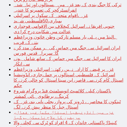
ترکی کا جنگ بندی کے بعد غزہ میں ہسپتالوں اور تباہ شدہ
انفرانسٹرکچر کی تعمیرنو کا عندیہ
غزہ ،اقوام متحدہ کے سکول پر اسرائیلی
بمباری،50فلسطینی شہید
جنوبی افریقا نے اسرائیل کیخلاف بین الاقوامی فوجداری
عدالت میں شکایت درج کرا دی
ہالینڈ میں پہلی بار مسلم تارکین وطن خاتون وزیراعظم
بننے کے قریب
ایران اسرائیل سے جنگ میں حماس کی ہر ممکن مدد کرے
گا: سربراہ قدس فورس
ایران کا اسرائیل سے جنگ میں حماس کے ساتھ شامل ہونے
سے انکار
غزہ پر قبضے کا ارادہ نہیں رکھتے: اسرائیلی وزیراعظم
اسرائیل کے فلسطینی اسپتالوں پر حملےجاری، انڈونیشیا
اسپتال کام کرنےسے قاصر، ابن سینا اسپتال کو خالی کرنے کا
حکم
پاکستان کیلیے کلائمیٹ انویسٹمنٹ فنڈ پروگرام شروع
کرینگے، برطانوی ہائی کمشنر
ٹینکوں کا محاصرہ، ڈرونز کی پرواز، بجلی پانی بند، غزہ کے
اسپتال جیل کا منظر پیش کرنے لگے
غزہ میں انڈونیشیا اسپتال مکمل غیر فعال،
مریضوں کا علاج ناممکن ہوگیا
کینیڈا؛ پاکستانی خاندان کے 4 افراد کو ٹرک سے کچلنے والا