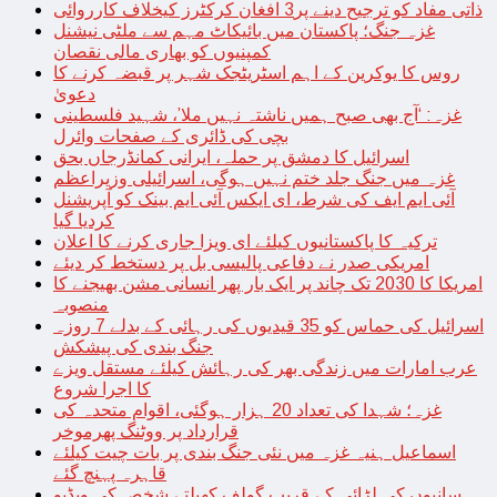
ذاتی مفاد کو ترجیح دینے پر3 افغان کرکٹرز کیخلاف کارروائی
غزہ جنگ؛ پاکستان میں بائیکاٹ مہم سے ملٹی نیشنل
کمپنیوں کو بھاری مالی نقصان
روس کا یوکرین کے اہم اسٹریٹجک شہر پر قبضہ کرنے کا
دعویٰ
غزہ: ‘آج بھی صبح ہمیں ناشتہ نہیں ملا’، شہید فلسطینی
بچی کی ڈائری کے صفحات وائرل
اسرائیل کا دمشق پر حملہ، ایرانی کمانڈرجاں بحق
غزہ میں جنگ جلد ختم نہیں ہوگی، اسرائیلی وزیراعظم
آئی ایم ایف کی شرط، ای ایکس آئی ایم بینک کو آپریشنل
کردیا گیا
ترکیہ کا پاکستانیوں کیلئے ای ویزا جاری کرنے کا اعلان
امریکی صدر نے دفاعی پالیسی بل پر دستخط کر دیئے
امریکا کا 2030 تک چاند پر ایک بار پھر انسانی مشن بھیجنے کا
منصوبہ
اسرائیل کی حماس کو 35 قیدیوں کی رہائی کے بدلے 7 روزہ
جنگ بندی کی پیشکش
عرب امارات میں زندگی بھر کی رہائش کیلئے مستقل ویزے
کا اجرا شروع
غزہ؛ شہدا کی تعداد 20 ہزار ہوگئی، اقوام متحدہ کی
قرارداد پر ووٹنگ پھرموخر
اسماعیل ہنیہ غزہ میں نئی جنگ بندی پر بات چیت کیلئے
قاہرہ پہنچ گئے
سانپوں کی لڑائی کے قریب گولف کھیلتے شخص کی ویڈیو