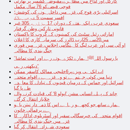
کارگل اور لداخ میں مظاہرے،مقبوضہ کشمیر پر بھارتی
فوجی قبضےکو 76 سال مکمل
اسرائیلی برّی فوج کی غزہ میں داخل ہونے کی کوشش؛
افسر سمیت 5 فوجی ہلاک
سعودی عرب ، ایک ہفتے کے دوران 17 ہزار ، 305 غیر
قانونی تارکین وطن گرفتار
اماراتی رئیل سٹیٹ کی کمپنیوں کے گروپ کا پاکستان
میں20سے 25ارب ڈالرز کی سرمایہ کاری کا اعلان
او آئی سی اور عرب لیگ کا ہنگامی اجلاس، غزہ میں فوری
جنگ بندی کا مطالبہ
’’یا رسول اللہﷺ! ہمارے ٹکڑے ہوتے رہے اور امت تماشا
دیکھتی رہی‘‘
اب ایک ہی ویزےپر6خلیجی ممالک کاسفر ممکن
دنیا میں کوئی جہنم ہے تو وہ غزہ ہے ، اقوام متحدہ
اسرائیل اور حماس کے درمیان قیدیوں کے تبادلے کا معاہدہ
طے پا گیا
چاند کے پہلے انسانی مشن ’اپولو 8‘ کی قیادت کرنے والے
خلاباز انتقال کرگئے
ہمارے ساتھ جو کچھ ہو رہا ہے اس کا ذمہ دار نیتن یاہو
ہے، یرغمالی خاتون
اقوام متحدہ کی خیرسگالی سفیر اور آسٹریلوی اداکارہ کا
غزہ میں جنگ بندی کا مطالبہ
سعودی شہزادہ انتقال کر گیا