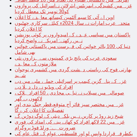
غزہ میں کشیدگی، ایمریٹس ایئرلائن نےاسرائیل کی پروازوں
کو30 نومبر تک معطل کردیا
اوپن اے آئی کا سیم آلٹمین کیساتھ معاہدے کا اعلان
متحدہ عرب امارات نے سال 2024ء کیلئے سرکاری چھٹیوں
کا اعلان کردیا
پاکستان میں سیاسی عہدے کے امیدواروں پر کوئی پوزیشن
نہیں رکھتے: امریکہ نے واضح کردیا
دنیا کی 100 بااثر خواتین کی فہرست میں پاکستانی خواتین
بھی شامل
سعودی عرب کی پانچ بڑی کمپنیوں سے ہزاروں نئی
ملازمتوں کے معاہدے
بھارتی فوج کی ریاستی دہشت گردی میں کشمیری نوجوان
شہید
غزہ کے پناہ گزین کیمپ پر اسرائیلی حملہ، ملبے میں دبے
افراد کی ویڈیو نے دل دہلا دیے
صومالیہ میں سیلاب نے تباہی مچا دی ، 50 افراد ہلاک ،
لاکھوں بے گھر
غزہ میں مختصر سیز فائر آج متوقع،قطر جنگ بندی اور
تفصیلات کا اعلان کرے گا
شیخ زید روڈ پر کاریں نہیں بلکہ دبئی کے لوگ دوڑیں گے
غزہ میں 22 لاکھ افراد کو کھانے پینے کی امداد کی فوری
ضرورت ہے: ورلڈ فوڈ پروگرام
یکطرفہ قراردا واپس لو اور فلسطینی عوام کے قتل عام کی