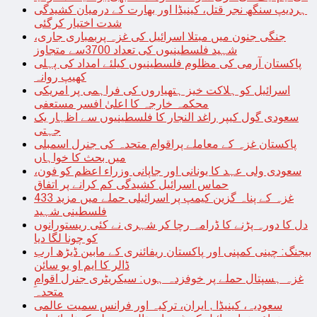
ہردیپ سنگھ نجر قتل، کینیڈا اور بھارت کے درمیان کشیدگی
شدت اختیار کرگئی
جنگی جنون میں مبتلا اسرائیل کی غزہ پربمباری جاری،
شہید فلسطینیوں کی تعداد 3700سے متجاوز
پاکستان آرمی کی مظلوم فلسطینیوں کیلئے امداد کی پہلی
کھیپ روانہ
اسرائیل کو ہلاکت خیز ہتھیاروں کی فراہمی پر امریکی
محکمہ خارجہ کا اعلیٰ افسر مستعفی
سعودی گول کیپر راغد النجار کا فلسطینیوں سے اظہار یک
جہتی
پاکستان غزہ کے معاملے پراقوام متحدہ کی جنرل اسمبلی
میں بحث کا خواہاں
سعودی ولی عہد کا یونانی اور جاپانی وزراء اعظم کو فون،
حماس اسرائیل کشیدگی کم کرانے پر اتفاق
غزہ کے پناہ گزین کیمپ پر اسرائیلی حملے میں مزید 433
فلسطینی شہید
دل کا دورہ پڑنے کا ڈرامہ رچا کر شہری نے کئی ریستورانوں
کو چونا لگا دیا
بیجنگ: چینی کمپنی اور پاکستان ریفائنری کے مابین ڈیڑھ ارب
ڈالر کا ایم او یو سائن
غزہ ہسپتال حملے پر خوفزدہ ہوں: سیکریٹری جنرل اقوامِ
متحدہ
سعودیہ، کینیڈا , ایران، ترکیہ اور فرانس سمیت عالمی