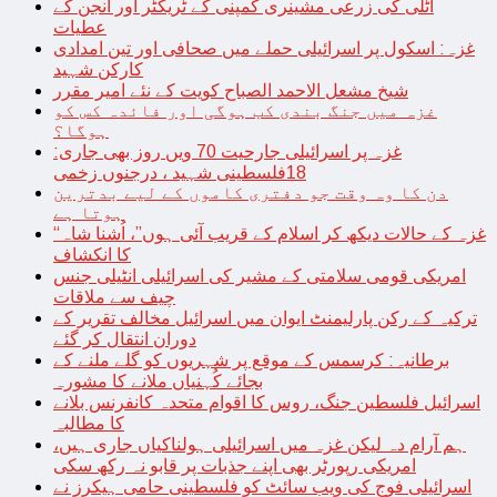
اٹلی کی زرعی مشینری کمپنی کے ٹریکٹر اور انجن کے
عطیات
غزہ: اسکول پر اسرائیلی حملے میں صحافی اور تین امدادی
کارکن شہید
شیخ مشعل الاحمد الصباح کویت کے نئے امیر مقرر
غزہ میں جنگ بندی کب ہوگی اور فائدہ کس کو
ہوگا؟
غزہ پر اسرائیلی جارحیت 70 ویں روز بھی جاری:
18فلسطینی شہید ، درجنوں زخمی
دن کا وہ وقت جو دفتری کاموں کے لیے بدترین
ہوتا ہے
“غزہ کے حالات دیکھ کر اسلام کے قریب آئی ہوں”، اُشنا شاہ
کا انکشاف
امریکی قومی سلامتی کے مشیر کی اسرائیلی انٹیلی جنس
چیف سے ملاقات
ترکیہ کے رکن پارلیمنٹ ایوان میں اسرائیل مخالف تقریر کے
دوران انتقال کر گئے
برطانیہ: کرسمس کے موقع پر شہریوں کو گلے ملنے کے
بجائے کُہنیاں ملانے کا مشورہ
اسرائیل فلسطین جنگ، روس کا اقوام متحدہ کانفرنس بلانے
کا مطالبہ
ہم آرام دہ لیکن غزہ میں اسرائیلی ہولناکیاں جاری ہیں،
امریکی رپورٹر بھی اپنے جذبات پر قابو نہ رکھ سکی
اسرائیلی فوج کی ویب سائٹ کو فلسطینی حامی ہیکرز نے