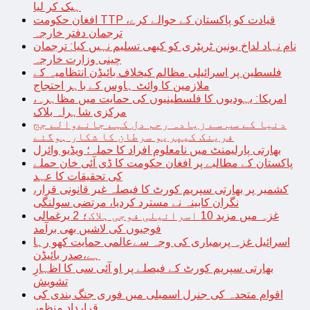
ہیک کر لیا
افغان حکومت TTP قیادت کو پاکستان کے حوالے کرے،
ترجمان دفتر خارجہ
نام نہاد لداخ یونین ٹریٹری کو کبھی تسلیم نہیں کیا: ترجمان
چینی وزارت خارجہ
فلسطین پر اسرائیلی مظالم کیخلاف بائیڈن انتظامیہ کے
ملازمین کا وائٹ ہاوس کے باہر احتجاج
امریکا: یہودیوں کا فلسطینیوں کی حمایت میں مظاہرہ،
مرکزی شاہراہ بلاک
دنیا کے سب سے زیادہ رحم دل کہے جانےوالے جج
فرینک کیپریو سرطان کا شکار ہوگئے
بھارتی پارلیمنٹ میں نامعلوم افراد کا حملہ؛ ویڈیو وائرل
پاکستان کے مطالبے پر افغان حکومت کا ڈی آئی خان حملے
کی تحقیقات کا عہد
کشمیر پر بھارتی سپریم کورٹ کا فیصلہ غیر قانونی قرار،
نگران کابینہ نے مسترد کردیا، مرتضی سولنگی
غزہ میں مزید 10 اسرائیلی فوجی ہلاک؛ 2 یرغمالی
فوجیوں کی لاشیں بھی برآمد
اسرائیل غزہ پربمباری کی وجہ سےعالمی حمایت کھو رہا
ہے،صدر بائیڈن
بھارتی سپریم کورٹ کے فیصلے پر او آئی سی کا اظہارِ
تشویش
اقوام متحدہ کی جنرل اسمبلی میں فوری جنگ بندی کی
قرارداد منظور