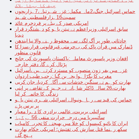
چیف کا بیٹا ہلاک
حماس اسرائیل جنگ،2ماہ مکمل: غزہ شہرتباہ،7ہزاربچوں
سمیت16ہزارفلسطینی شہید
امریکی صدر کے بیٹے پر فردجرم عائد
سابق اسرائیلی وزیراعظم نے نیتن یاہو کو دہشتگرد قرار
دیدیا
حادثاتی طور پر آگ لگنے سے محفوظ رہنے والا نیا ایندھن
ڈنمارک میں قرآن پاک کی بےحرمتی غیرقانونی قرار،سزا کا
قانون منظور
افغان وزیر پاسپورٹ معاملہ :پاکستان پاسپورٹ کی جانچ
پڑتال کرے گا، دفتر خارجہ
غزہ میں بفر زون منصوبے کو مسترد کرتے ہیں ،اسرائیل
مغرب کا بگڑا ہوا بچہ بن گیا :رجب طیب اردوان
بھارت کو ہم نے سنگین خدشات سے آگاہ کردیا، جان کربی
بھارت،26 سالہ ڈاکٹر شاہانہ نے جہیز کے تقاضے پر اپنی
زندگی کا خاتمہ کر لیا
حماس کی قید سے رہا ہونیوالے اسرائیلی شہری نیتن یاہو
پر برس پڑے
اسرائیلی بربریت، عالمی برادری کا دہرا معیار
سائیبیریا میں درجہ حرارت منفی 56 ہوگیا
ایران کا بائیو کیپسول کو خلا میں بھیجنے کا تجربہ کامیاب
سکھ رہنما قتل سازش کی تفتیش؛ امریکی حکام بھارت
پہنچ گئے