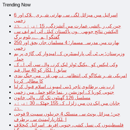
Trending Now
اسرائیل میں میزائل لگنے سے بھارتی شہری ہلاک اور 6
زخمی
چین کی رہائشی عمارت میں آتشزدگی، 15 افراد ہلاک
الیکشن نتائج جوبھی ہوں پاکستان کیلئے آئی ایم ایف سے
گفتگو اہم ہے، بلوم برگ
بھارت میں مدرسہ مسمار؛ 4 مسلمان جاں بحق اور 250
زخمی
وزیرستان؛ پی ٹی آئی پارلیمنٹرین کے امیدوار کی گاڑی پر بم
حملہ
وکی لیکس کو ہیکنگ ٹولز لیک کرنے والے سی آئی اے کے
سابق اہلکار کو 40 سال قید
امریکی شہر شکاگو کی انتظامیہ نے بھی غزہ میں جنگ بندی
کا مطالبہ کردیا
ارب پتی برطانوی تاجر ڈینی لیمبو نے اسلام قبول کرلیا
جنوبی کوریا کے اپوزیشن رہنما چاقو حملے میں زخمی
مسلسل 126 گھنٹوں تک گانے والی خاتون
جاپان میں ایک دن میں زلزلے کے 155 جھٹکے، 30 افراد
ہلاک
چین؛ میزائل یونٹ سے منسلک 4 جرنیلوں سمیت 9 فوجی
اہلکارپارلیمنٹ سے برطرف
فلسطینیوں کی نسل کشی، جنوبی افریقہ اسرائیل کیخلاف