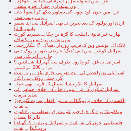
غزہ میں ایمبولینسز پر اسرائیلی حملےسےخوفزدہ
ہوں:سیکرٹری جنرل اقوام متحدہ
غزہ میں خون آلود بچوں کی تصاویر دیکھ کر آنسو آ جاتے
ہیں، روسی صدر
اردن اور بولیویا کے بعد بحرین نے بھی اسرائیل سے اپنا سفیر
واپس بلا لیا
بھارت غیر قانونی اسلحے کا گڑھ بن چکاہے،سپریم کورٹ
میں پیش رپورٹ میں انکشاف
ٹانک اڈہ:پولیس وین کےقریب زوردار دھماکہ,7اہلکارزخمی
اسرائیل کو غزہ میں اپنی ‘جنگ’ عارضی طور پر روک دینی
چاہیے، امریکی صدر
اسرائیل نے غزہ کو چاروں طرف سے گھیرلیا، شہادتیں 9
ہزار 200 ہوگئیں
اسرائیلی وزیراعظم کی ہٹ دھرمی جاری، غزہ پر دہشت
گرد حملے روکنے سے انکار
اسرائیل کا انڈونیشیا اسپتال کے قریب بھی حملہ
اسرائیل ٹینکوں کے غزہ میں داخلے کے خلاف حماس کی
شدید مزمت
پاکستان کے خلاف پروپیگنڈا مہم میں افغان بھارت گٹھ جوڑ
بے نقاب
میکڈونلڈ اور دیگر فوڈ چینز کو مشرق وسطی میں لاکھوں
ڈالر کا نقصان
فلسطینی بچوں کی شہادت پر اسرائیل و بھارت کا گھناؤنا
پروپیگنڈا بے نقاب