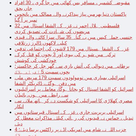
مقبوضہ کشمیر ، مسافر بس کھائی میں جا گری ، 30 افراد
جاں بحق
پاکستان دنیا بھرمیں پیاز پیداکرنے والے ممالک میں پانچویں
نمبر پر آ گیا
فلسطینی ہلال احمر نے غزہ کے الشفا اسپتال میں 32
مریضوں کی شہادت کی تصدیق کردی
جنسی حملہ کیس میں بے گناہ 35 سال سزا کاٹنے والے قیدی
کیلیے لاکھوں ڈالرز زرتلافی
غزہ کے الشفا ہسپتال میں 179 لاشوں کی اجتماعی تدفین
ترکیہ میں شوہر کی بیوی اور 3 بچوں کو قتل کرکے
خودکشی کی کوشش
برطانیہ میں دیوالی کی آتش بازی سے گھر جل کر خاکستر؛
بچوں سمیت 5 افراد ہلاک
اسرائیلی بمباری میں نومولودوں سمیت 179 مریض ملبے
میں دفن ہوگئے، ڈائریکٹر الشفا
اسرائیل کو الشفا اسپتال کو بچانا ہوگا، معاملے پر اسرائیلیوں
سے رابطے میں ہوں، بائیڈن
مصری کھلاڑی کا اسرائیلی کو شکست دے کر ہاتھ ملانے سے
انکار
اسرائیلی بربریت جاری ، غزہ کے اسپتال قبرستانوں میں
تبدیل ، حماس نے قیدیوں کی رہائی کیلئے مذاکرات معطل کر
دیئے
حزب اللہ نے شام میں امریکی اڈے پر راکٹس برسا دیئے؛ 4
فوجی ہلاک