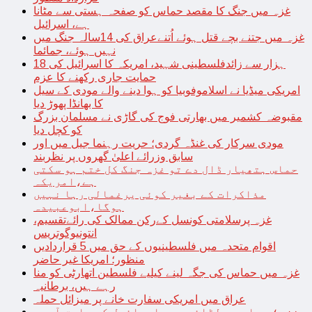
غزہ میں جنگ کا مقصد حماس کو صفحہ ہستی سے مٹانا
ہے، اسرائیل
غزہ میں جتنے بچے قتل ہوئے اُتنےعراق کی 14سالہ جنگ میں
نہیں ہوئے، جمائما
18 ہزار سے زائدفلسطینی شہید، امریکہ کا اسرائیل کی
حمایت جاری رکھنے کا عزم
امریکی میڈیا نے اسلاموفوبیا کو ہوا دینے والے مودی کے سیل
کا بھانڈا پھوڑ دیا
مقبوضہ کشمیر میں بھارتی فوج کی گاڑی نے مسلمان بزرگ
کو کچل دیا
مودی سرکار کی غنڈہ گردی؛ حریت رہنما جیل میں اور
سابق وزرائے اعلیٰ گھروں پر نظربند
حماس ہتھیار ڈال دے تو غزہ جنگ کل ختم ہو سکتی
ہے،امریکہ
مذاکرات کے بغیر کوئی یرغمالی رہا نہیں
ہوگا،ابوعبیدہ
غزہ پرسلامتی کونسل کےرکن ممالک کی رائےتقسیم،
انتونیوگوتریس
اقوام متحدہ میں فلسطینیوں کے حق میں 5 قراردادیں
منظور؛ امریکا غیر حاضر
غزہ میں حماس کی جگہ لینے کیلیے فلسطین اتھارٹی کو منا
رہے ہیں، برطانیہ
عراق میں امریکی سفارت خانے پر میزائل حملہ
غزہ؛ حماس سے لڑائی میں اسرائیل کے سابق آرمی