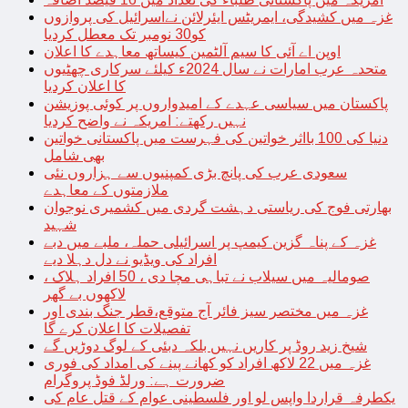
غزہ میں کشیدگی، ایمریٹس ایئرلائن نےاسرائیل کی پروازوں
کو30 نومبر تک معطل کردیا
اوپن اے آئی کا سیم آلٹمین کیساتھ معاہدے کا اعلان
متحدہ عرب امارات نے سال 2024ء کیلئے سرکاری چھٹیوں
کا اعلان کردیا
پاکستان میں سیاسی عہدے کے امیدواروں پر کوئی پوزیشن
نہیں رکھتے: امریکہ نے واضح کردیا
دنیا کی 100 بااثر خواتین کی فہرست میں پاکستانی خواتین
بھی شامل
سعودی عرب کی پانچ بڑی کمپنیوں سے ہزاروں نئی
ملازمتوں کے معاہدے
بھارتی فوج کی ریاستی دہشت گردی میں کشمیری نوجوان
شہید
غزہ کے پناہ گزین کیمپ پر اسرائیلی حملہ، ملبے میں دبے
افراد کی ویڈیو نے دل دہلا دیے
صومالیہ میں سیلاب نے تباہی مچا دی ، 50 افراد ہلاک ،
لاکھوں بے گھر
غزہ میں مختصر سیز فائر آج متوقع،قطر جنگ بندی اور
تفصیلات کا اعلان کرے گا
شیخ زید روڈ پر کاریں نہیں بلکہ دبئی کے لوگ دوڑیں گے
غزہ میں 22 لاکھ افراد کو کھانے پینے کی امداد کی فوری
ضرورت ہے: ورلڈ فوڈ پروگرام
یکطرفہ قراردا واپس لو اور فلسطینی عوام کے قتل عام کی