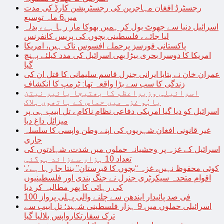
رجسٹرڈ افغان مہاجرین کی رجسٹریشن کارڈ کی مدت
میں6 ماہ توسیع
اسرائیل دنیا سے جھوٹ بول کر ہمیں بھوکا مار رہا ہے ، بدلہ
لیا جائے ، فلسطینی بچوں کی پریس کانفرنس
پاکستانی فورسز پرحملے افسوس ناک ہیں، امریکا
امریکا کا دوسرا بحری بیڑا بھی اسرائیل کی مدد کیلئے پہنچ
گیا
عمران خان نے بتایا ایرانی جنرل قاسم سلیمانی کا قتل ان کی
زندگی کا سب سے بڑا واقعہ تھا: ٹرمپ کا انکشاف
اسرائیلی وزیراعظم کا بھتیجا یائیر نیتن
یاہُو غزہ میں حماس کے ہاتھوں ہلاک
اسرائیل کو دیا گیا امریکی دفاعی نظام ناکام ، تل ابیب ہی پر
میزائل داغ دیا
غیر قانونی افغان شہریوں کی اپنے وطن واپسی کا سلسلہ
جاری
اسرائیل کے غزہ پر وحشیانہ حملوں میں شدت، شہادتوں کی
تعداد 10 ہزار سےزائد ہوگئی
‘کوئی محفوظ نہیں، غزہ “بچوں کا قبرستان” بنتا جا رہا ہے’،
اقوام متحدہ سیکرٹری جنرل نے جنگ بندی اور فلسطینیوں
کی رہائی کا پھر مطالبہ کر دیا
100 فی صد پائیدار ایندھن سے چلنے والی پہلی پرواز
اسرائیلی حملوں میں 9 ہزار فلسطینی شہید؛ تل ابیب سے
ترک سفارتکارواپس بلالیا گیا