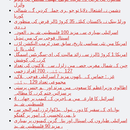
وائرل
دشمن نے اشتعال دلایا تو جوہری حملہ کردیں گے، شمالی
کوریا
ورلڈ بینک نے پاکستان کیلئے 35 کروڑ ڈالر قرض کی منظوری
دے دی
اسرائیلی بمباری سے مزید 100 فلسطینی شہید ، العودہ
اسپتال فوجی بیرک میں تبدیل
امریکا میں نئی سیاسی تاریخ، سابق صدر ٹرمپ الیکشن لڑنے
کیلیے نااہل
امریکا:1 کروڑ ڈالرز سے زائد مالیت کی ای-سگریٹس اسمگل
کرنے کی کوشش
چین کے شمال مغربی حصے میں زلزلے سے ہلاکتوں کی تعداد
127 ہوگئی، 700 افراد زخمی
غزہ؛ حماس کے ہاتھوں مزید 7 اسرائیلی فوجی ہلاک،
مجموعی تعداد 129 ہوگئی
اطالوی وزیراعظم کا سعودیہ میں مرتد اور ہم جنس پرستی
پر سزائیں ختم کرنے کا مطالبہ
اسرائیل کا فارعہ میں مہاجرین کے کیمپ پر چھاپہ، 4
فلسطینی شہید
یواےای کے سفیر کا دورہ نیول ہیڈکوارٹرز، امیرالبحر سے
باہمی دلچسپی کے امور پر گفتگو
اسرائیلی طیاروں کی اسپتال اور پناہ گزین کیمپوں پر بمباری
، مزید 90 فلسطینی شہید