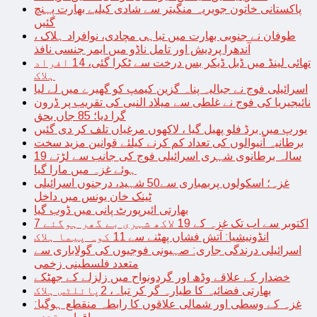
پاکستانی خاتون جویریہ منگیتر سے شادی کیلیے بھارت پہنچ
گئیں
طوفان نے جنوبی بھارت میں تباہی مچادی، نوافراد ہلاک ،
آندھرا پردیش اور تامل ناڈو میں ایمر جنسی نافذ
تھائی لینڈ میں ڈبل ڈیکر بس درخت سے ٹکرا گئی، 14 افراد
ہلاک
اسرائیلی فوج نے جبالیہ پناہ گزین کیمپ کو گھیرے میں لے لیا
نائیجیریا کی فوج نے غلطی سے میلاد النبی کی تقریب پر ڈرون
گرا دیا؛ 85 جاں بحق
یورپ میں برڈ فلو پھیل گیا ، لاکھوں مرغیاں تلف کر دی گئیں
برطانیہ آنیوالوں کی تعداد کم کرنے کیلئے قوانین مزید سخت
19 سالہ برطانوی شہری اسرائیلی فوج کی جانب سے لڑتے
ہوئے غزہ میں مارا گیا
غزہ؛ اسکولوں پربمباری سے50 شہید، درجنوں اسرائیلی
ٹینک خان یونس میں داخل
بھارتی ائیرپورٹ پانی میں ڈوب گیا
7 اکتوبر سے اب تک غزہ کے 19 لاکھ شہری بے گھر ہوگئے
انڈونیشیا: آتش فشاں پھٹنے سے 11 کوہ پیما ہلاک
اسرائیلی درندگی جاری: صہیونی فوجیوں کی گولاباری سے
متعدد فلسطینی زخمی
خضدار کے علاقے وڈھ اور گردونواح میں زلزلے کے جھٹکے
بھارتی فضائیہ کا طیارہ گر کر تباہ، 2پائلٹس ہلاک
غزہ کے وسطی اور شمالی علاقوں کا رابطہ منقطع ہوگیا: