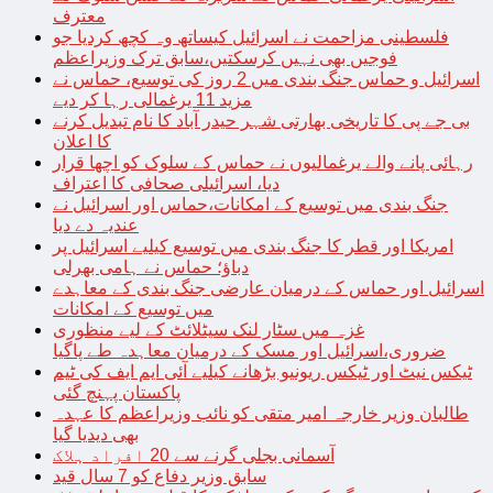
معترف
فلسطینی مزاحمت نے اسرائیل کیساتھ وہ کچھ کردیا جو
فوجیں بھی نہیں کرسکتیں،سابق ترک وزیراعظم
اسرائیل و حماس جنگ بندی میں 2 روز کی توسیع، حماس نے
مزید 11 یرغمالی رہا کر دیے
بی جے پی کا تاریخی بھارتی شہر حیدر آباد کا نام تبدیل کرنے
کا اعلان
رہائی پانے والے یرغمالیوں نے حماس کے سلوک کو اچھا قرار
دیا، اسرائیلی صحافی کا اعتراف
جنگ بندی میں توسیع کے امکانات،حماس اور اسرائیل نے
عندیہ دے دیا
امریکا اور قطر کا جنگ بندی میں توسیع کیلیے اسرائیل پر
دباؤ؛ حماس نے ہامی بھرلی
اسرائیل اور حماس کے درمیان عارضی جنگ بندی کے معاہدے
میں توسیع کے امکانات
غزہ میں سٹار لنک سیٹلائٹ کے لیے منظوری
ضروری،اسرائیل اور مسک کے درمیان معاہدہ طے پاگیا
ٹیکس نیٹ اور ٹیکس ریونیو بڑھانے کیلیے آئی ایم ایف کی ٹیم
پاکستان پہنچ گئی
طالبان وزیر خارجہ امیر متقی کو نائب وزیراعظم کا عہدہ
بھی دیدیا گیا
آسمانی بجلی گرنے سے 20 افراد ہلاک
سابق وزیر دفاع کو 7 سال قید