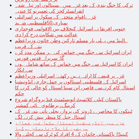
ترکی کا جنگ بندی کے بعد غزہ میں ہسپتالوں اور تباہ شدہ
انفرانسٹرکچر کی تعمیرنو کا عندیہ
غزہ ،اقوام متحدہ کے سکول پر اسرائیلی
بمباری،50فلسطینی شہید
جنوبی افریقا نے اسرائیل کیخلاف بین الاقوامی فوجداری
عدالت میں شکایت درج کرا دی
ہالینڈ میں پہلی بار مسلم تارکین وطن خاتون وزیراعظم
بننے کے قریب
ایران اسرائیل سے جنگ میں حماس کی ہر ممکن مدد کرے
گا: سربراہ قدس فورس
ایران کا اسرائیل سے جنگ میں حماس کے ساتھ شامل ہونے
سے انکار
غزہ پر قبضے کا ارادہ نہیں رکھتے: اسرائیلی وزیراعظم
اسرائیل کے فلسطینی اسپتالوں پر حملےجاری، انڈونیشیا
اسپتال کام کرنےسے قاصر، ابن سینا اسپتال کو خالی کرنے کا
حکم
پاکستان کیلیے کلائمیٹ انویسٹمنٹ فنڈ پروگرام شروع
کرینگے، برطانوی ہائی کمشنر
ٹینکوں کا محاصرہ، ڈرونز کی پرواز، بجلی پانی بند، غزہ کے
اسپتال جیل کا منظر پیش کرنے لگے
غزہ میں انڈونیشیا اسپتال مکمل غیر فعال،
مریضوں کا علاج ناممکن ہوگیا
کینیڈا؛ پاکستانی خاندان کے 4 افراد کو ٹرک سے کچلنے والا