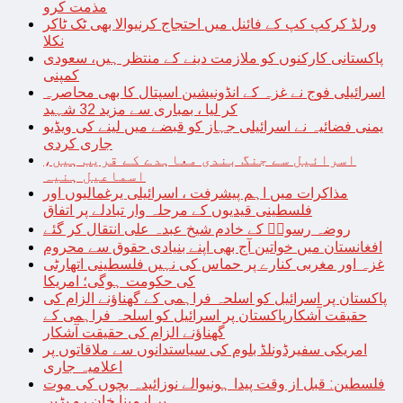
مذمت کرو
ورلڈ کرکپ کپ کے فائنل میں احتجاج کرنیوالا بھی ٹک ٹاکر
نکلا
پاکستانی کارکنوں کو ملازمت دینے کے منتظر ہیں، سعودی
کمپنی
اسرائیلی فوج نے غزہ کے انڈونیشین اسپتال کا بھی محاصرہ
کر لیا ، بمباری سے مزید 32 شہید
یمنی فضائیہ نے اسرائیلی جہاز کو قبضے میں لینے کی ویڈیو
جاری کردی
اسرائیل سے جنگ بندی معاہدے کے قریب ہیں،
اسماعیل ہنیہ
مذاکرات میں اہم پیشرفت ، اسرائیلی یرغمالیوں اور
فلسطینی قیدیوں کے مرحلہ وار تبادلے پر اتفاق
روضہ رسولؐ کے خادم شیخ عبدہ علی انتقال کر گئے
افغانستان میں خواتین آج بھی اپنے بنیادی حقوق سے محروم
غزہ اور مغربی کنارے پر حماس کی نہیں فلسطینی اتھارٹی
کی حکومت ہوگی؛ امریکا
پاکستان پر اسرائیل کو اسلحہ فراہمی کے گھناؤنے الزام کی
حقیقت آشکارپاکستان پر اسرائیل کو اسلحہ فراہمی کے
گھناؤنے الزام کی حقیقت آشکار
امریکی سفیرڈونلڈ بلوم کی سیاستدانوں سے ملاقاتوں پر
اعلامیہ جاری
فلسطین: قبل از وقت پیدا ہونیوالے نوزائیدہ بچوں کی موت
پر ارمینا خان رو پڑیں