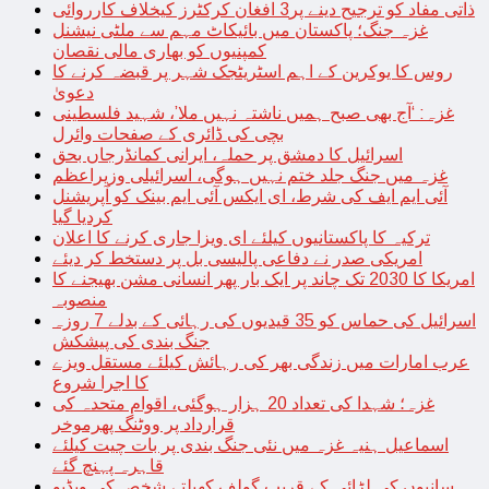
ذاتی مفاد کو ترجیح دینے پر3 افغان کرکٹرز کیخلاف کارروائی
غزہ جنگ؛ پاکستان میں بائیکاٹ مہم سے ملٹی نیشنل
کمپنیوں کو بھاری مالی نقصان
روس کا یوکرین کے اہم اسٹریٹجک شہر پر قبضہ کرنے کا
دعویٰ
غزہ: ‘آج بھی صبح ہمیں ناشتہ نہیں ملا’، شہید فلسطینی
بچی کی ڈائری کے صفحات وائرل
اسرائیل کا دمشق پر حملہ، ایرانی کمانڈرجاں بحق
غزہ میں جنگ جلد ختم نہیں ہوگی، اسرائیلی وزیراعظم
آئی ایم ایف کی شرط، ای ایکس آئی ایم بینک کو آپریشنل
کردیا گیا
ترکیہ کا پاکستانیوں کیلئے ای ویزا جاری کرنے کا اعلان
امریکی صدر نے دفاعی پالیسی بل پر دستخط کر دیئے
امریکا کا 2030 تک چاند پر ایک بار پھر انسانی مشن بھیجنے کا
منصوبہ
اسرائیل کی حماس کو 35 قیدیوں کی رہائی کے بدلے 7 روزہ
جنگ بندی کی پیشکش
عرب امارات میں زندگی بھر کی رہائش کیلئے مستقل ویزے
کا اجرا شروع
غزہ؛ شہدا کی تعداد 20 ہزار ہوگئی، اقوام متحدہ کی
قرارداد پر ووٹنگ پھرموخر
اسماعیل ہنیہ غزہ میں نئی جنگ بندی پر بات چیت کیلئے
قاہرہ پہنچ گئے
سانپوں کی لڑائی کے قریب گولف کھیلتے شخص کی ویڈیو