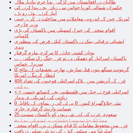
طالبان نے افغانستان میں لڑکی ہونا جرم بنادیا، ملالہ
حکمراں شمالی کوریا خواتین سے زیادہ بچے پیدا کرنے کی
اپیل کرتے ہوئے رو پڑے
امریکہ چین کے اندرونی معاملات میں مداخلت نہ کرے: چینی
وزیر خا رجہ
اقوام متحدہ کی جنرل اسمبلی میں پاکستان کی بڑی
کامیابی
ایشیائی ترقیاتی بینک نے پاکستان کیلئے قرض کی منظوری
دیدی
یونان کشتی حادثے کا مرکزی ملزم گرفتار
پاکستان اسرائیل کو دھمکی دے تو غزہ جنگ رک سکتی ہے،
سربراہ حماس
گرپتونت سنگھ پنوں قتل سازش، بھارتی تحقیقات کے نتائج کا
انتظار کرینگے، امریکا
غزہ کے آپریشن میں ہلاک اسرائیلی فوجیوں کی تعداد 406
ہوگئی
< > اسرائیلی فوج نے جیل میں فلسطینی بچے کیساتھ جنسی
زیادتی کی، امریکی عہدیدار
9 مئی جلاؤگھیراؤ کیس: 8 پی ٹی آئی رہنماؤں کے ناقابل
ضمانت وارنٹ گرفتاری جاری
سعودی عرب کی اپنے شہریوں کو پاکستان سمیت 25
ممالک جانے سے اجتناب برتنے کی ہدایت
غزہ میں محفوظ مقامات کا قیام ممکن نہیں، اقوام متحدہ
آسٹریلیا میں مینٹس کیڑے کی دو نئی نسلیں دریافت