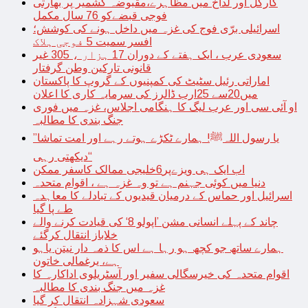
کارگل اور لداخ میں مظاہرے،مقبوضہ کشمیر پر بھارتی
فوجی قبضےکو 76 سال مکمل
اسرائیلی برّی فوج کی غزہ میں داخل ہونے کی کوشش؛
افسر سمیت 5 فوجی ہلاک
سعودی عرب ، ایک ہفتے کے دوران 17 ہزار ، 305 غیر
قانونی تارکین وطن گرفتار
اماراتی رئیل سٹیٹ کی کمپنیوں کے گروپ کا پاکستان
میں20سے 25ارب ڈالرز کی سرمایہ کاری کا اعلان
او آئی سی اور عرب لیگ کا ہنگامی اجلاس، غزہ میں فوری
جنگ بندی کا مطالبہ
’’یا رسول اللہﷺ! ہمارے ٹکڑے ہوتے رہے اور امت تماشا
دیکھتی رہی‘‘
اب ایک ہی ویزےپر6خلیجی ممالک کاسفر ممکن
دنیا میں کوئی جہنم ہے تو وہ غزہ ہے ، اقوام متحدہ
اسرائیل اور حماس کے درمیان قیدیوں کے تبادلے کا معاہدہ
طے پا گیا
چاند کے پہلے انسانی مشن ’اپولو 8‘ کی قیادت کرنے والے
خلاباز انتقال کرگئے
ہمارے ساتھ جو کچھ ہو رہا ہے اس کا ذمہ دار نیتن یاہو
ہے، یرغمالی خاتون
اقوام متحدہ کی خیرسگالی سفیر اور آسٹریلوی اداکارہ کا
غزہ میں جنگ بندی کا مطالبہ
سعودی شہزادہ انتقال کر گیا