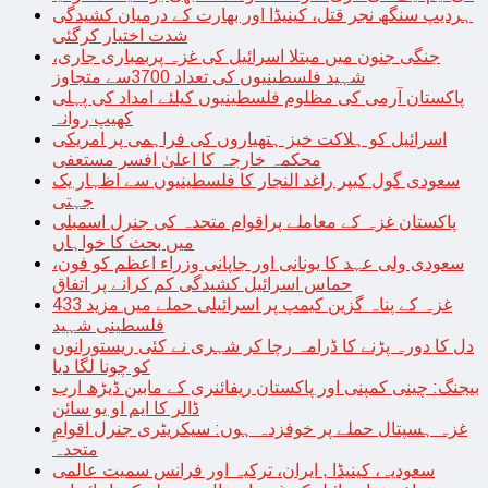
ہردیپ سنگھ نجر قتل، کینیڈا اور بھارت کے درمیان کشیدگی
شدت اختیار کرگئی
جنگی جنون میں مبتلا اسرائیل کی غزہ پربمباری جاری،
شہید فلسطینیوں کی تعداد 3700سے متجاوز
پاکستان آرمی کی مظلوم فلسطینیوں کیلئے امداد کی پہلی
کھیپ روانہ
اسرائیل کو ہلاکت خیز ہتھیاروں کی فراہمی پر امریکی
محکمہ خارجہ کا اعلیٰ افسر مستعفی
سعودی گول کیپر راغد النجار کا فلسطینیوں سے اظہار یک
جہتی
پاکستان غزہ کے معاملے پراقوام متحدہ کی جنرل اسمبلی
میں بحث کا خواہاں
سعودی ولی عہد کا یونانی اور جاپانی وزراء اعظم کو فون،
حماس اسرائیل کشیدگی کم کرانے پر اتفاق
غزہ کے پناہ گزین کیمپ پر اسرائیلی حملے میں مزید 433
فلسطینی شہید
دل کا دورہ پڑنے کا ڈرامہ رچا کر شہری نے کئی ریستورانوں
کو چونا لگا دیا
بیجنگ: چینی کمپنی اور پاکستان ریفائنری کے مابین ڈیڑھ ارب
ڈالر کا ایم او یو سائن
غزہ ہسپتال حملے پر خوفزدہ ہوں: سیکریٹری جنرل اقوامِ
متحدہ
سعودیہ، کینیڈا , ایران، ترکیہ اور فرانس سمیت عالمی