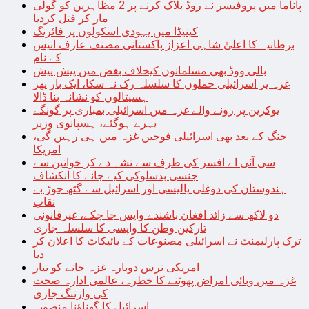
پاناما میں پروفیسر نے روڈ بلاک کرنے پر 2 مظاہرین کو گولی
مار کر قتل کردیا
کینیڈا میں یہودی اسکولوں پر فائرنگ
برطانیہ کا اعلیٰ شاہی اعزاز پاکستانی مصنف عارف انیس
کے نام
بالی ووڈ بھی مسلمانوں کیخلاف بغض میں پیش پیش
غزہ پر اسرائیلی حملوں کا سلسلہ رک نہ سکا، ایک بار پھر
ہسپتالوں کو نشانہ بنا ڈالا
یوکرین پر رونے والے غزہ میں اسرائیلی بمباری پر گونگے
بہرے ہوگئے، ہسپانوی وزیر
جنگ کے بعد بھی اسرائیلی فوجیں غزہ میں ہی رہیں گی،
امریکا
سی آئی اے افسر کی طرف سے نشہ دے کر خواتین سے
جنسی بدسلوکی کیے جانے کا انکشاف
ہندوستان کی دوغلی پالیسی اور اسرائیل سے گٹھ جوڑ بے
نقاب
دو لاکھ سے زائد افغان باشندے واپس جا چکے، غیرقانونی
تارکین وطن کا واپسی کا سلسلہ جاری
ترک پارلیمنٹ نے اسرائیلی مصنوعات کے بائیکاٹ کا اعلان کر
دیا
امریکی نرس دوبارہ غزہ جانے کو تیار
غزہ میں وبائی امراض پھوٹنے کا خطرہ، عالمی ادارہ صحت
کی وارننگ جاری
اسرائیل کا گھناؤنا منصوبہ