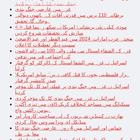
جنگ بندی کا آغاز ہوگیا
غزہ میں عارضی جنگ بندی
برطانیہ 110 برس میں قدرتی آفات کے ہاتھوں دیوالیہ
ہوجائے گا، تحقیق
< > مودی کیلیے نئی پریشانی؛ امریکا نے سکھ رہنما قتل
سازش کی تحقیقات شروع کردیں
متحدہ عرب امارات: 2024 میں عید الفطر اور عید الاضحیٰ
سمیت دیگر تعطیلات کا اعلان
غزہ کے الشفاء اسپتال سے ملنے والی 100 سے زائد لاشوں
کی اجتماعی قبر میں تدفین
اسرائیل نے غزہ میں الشفا اسپتال کے ڈائرکٹر کو گرفتار
کرلیا
‘4ہزار فلسطینی بچوں کا قتل کافی نہیں’: سابق امریکی
صدر کامشیر گرفتار
اسرائیل نے غزہ میں جنگ بندی پر عملدرآمد کل تک مؤخر
کردیا
اسرائیل نے غزہ میں جنگ بندی کل تک مؤخرکردی
سنکیانگ میں مساجد کیخلاف کریک ڈاؤن میں تیزی آگئی؛
ہیومن رائٹس واچ
بھارت نے کینیڈین شہریوں کے لیے سیاحت، کاروبار اور
میڈیکل ای ویزا سروس بحال کردی
حماس اور اسرائیل میں 4 روزہ عارضی جنگ بندی کا
معاہدہ طے
امریکہ میں پاکستانی طلباء کی تعداد میں 16 فیصد اضافہ