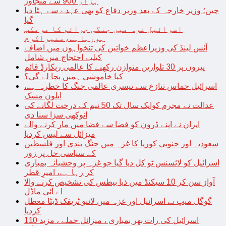
ہزار 900 سے متجاوز
چین؛ وزیر خارجہ کے بعد وزیر دفاع کو بھی عہدے سے ہٹا دیا
گیا
اسرائیل غزہ میں جنگی جرائم کا مرتکب
ہورہاہے،منیراکرم
آئس لینڈ کی وزیراعظم خواتین کی تنخواہوں میں اضافے
کیلیے احتجاج میں شامل
پیروں پر 30 تلواریں متوازن رکھنے کا عالمی ریکارڈ قائم
کیا خاموشی ہمیں بچا لے گی؟
اسرائیل حماس تنازع سے تیسری عالمی جنگ کا خطرہ ہے،
ایلون مسک
عدالت نے مجرم کوایک سال تک 50 نیم کے درخت لگانے کی
انوکھی سزا سنا دی
ایران نے اپنے ڈرون کو فضا سے فضا میں مار کرنے والے
میزائل سے لیس کردیا
سعودیہ اور جنوبی کوریا کا غزہ میں جنگ بندی اور فلسطین
کے سیاسی حل پر زور
اسرائیل کو لائسنس ٹو کِل دیا گیا جو غزہ پر وحشیانہ بمباری
کر رہا ہے، امیرِ قطر
آواز سن کر 10 سیکنڈ میں ذیا بیطس کی تشخیص کرنے والا
اے آئی ماڈل
گوگل میپ نے اسرائیل اور غزہ میں لائیو ٹریفک ڈیٹا معطل
کردیا
اسرائیل کی رات بھر بمباری ، میزائل حملے ، مزید 110