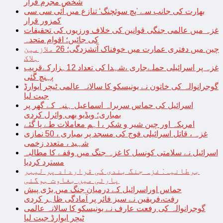
شخص مجرم قرار
بھارت کی جانب سے ’پچ سوئچنگ‘ تنازع میں آئی سی سی
کمزور قرار
غزہ میں عالمی جنگی قوانین کی خلاف ورزیوں کی تحقیقات
کی جائیں؛ اقوام متحدہ
چین میں دفتری عمارت میں خوفناک آتشزدگی؛ 26 ملازمین
ہلاک
غزہ پر اسرائیلی حملےجاری ،شہدا کی تعداد 12ہزارکےقریب
پہنچ گئی
گوجرانوالہ کی خاتون نے یونیسکو کا سالانہ عالمی ٹیچر ایوارڈ
جیت لیا
اسرائیل کی حماس سربراہ اسماعیل ہنیہ کے گھر پر
بمباری؛ ویڈیو بھی وائرل کردی
امریکہ اور چین شیر و شکر ، اہم معاملات طے پا گئے
غزہ ، قاتل اسرائیلی فوج کی مسجد پر بمباری ، 50 نمازی
شہید ، متعدد زخمی
اسرائیل نے سلامتی کونسل کا غزہ جنگ میں وقفے کا مطالبہ
مسترد کردیا
برطانیہ: غزہ جنگ بندی کی قرارداد پر لیبر
پارٹی میں بغاوت ہوگئی
حماس اوراسرائیل کے درمیان جنگ میں بڑی پیش
رفت،فریقین نے سیز فائر پر آمادگی ظاہر کردی
گوجرانوالہ کی رفعت عارف نے یونیسکو کا سالانہ عالمی
ٹیچر ایوارڈ جیت لیا