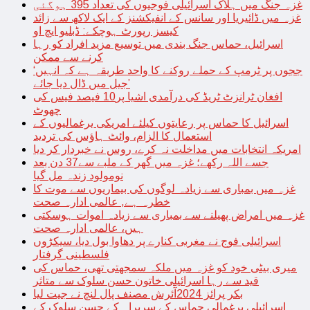
غزہ جنگ میں ہلاک اسرائیلی فوجیوں کی تعداد 395 ہوگئی
غزہ میں ڈائیریا اور سانس کے انفیکشنز کے ایک لاکھ سے زائد
کیسز رپورٹ ہوچکے: ڈبلیو ایچ او
اسرائیل، حماس جنگ بندی میں توسیع مزید افراد کو رہا
کرنے سے ممکن
‘ججوں پر ٹرمپ کے حملے روکنے کا واحد طریقہ ہے کہ انہیں
جیل میں ڈال دیا جائے’
افغان ٹرانزٹ ٹریڈ کی درآمدی اشیا پر10 فیصد فیس کی
چھوٹ
اسرائیل کا حماس پر رعایتوں کیلئے امریکی یرغمالیوں کے
استعمال کا الزام، وائٹ ہاؤس کی تردید
امریکہ انتخابات میں مداخلت نہ کرے، روس نے خبردار کر دیا
جسے اللہ رکھے؛ غزہ میں گھر کے ملبے سے37 دن بعد
نومولود زندہ مل گیا
غزہ میں بمباری سے زیادہ لوگوں کی بیماریوں سے موت کا
خطرہ ہے, عالمی ادارہ صحت
غزہ میں امراض پھیلنے سے بمباری سے زیادہ اموات ہوسکتی
ہیں، عالمی ادارہ صحت
اسرائیلی فوج نے مغربی کنارے پر دھاوا بول دیا، سیکڑوں
فلسطینی گرفتار
میری بیٹی خود کو غزہ میں ملکہ سمجھتی تھی، حماس کی
قید سے رہا اسرائیلی خاتون حسن سلوک سے متاثر
بکر پرائز 2024آئرش مصنف پال لنچ نے جیت لیا
اسرائیلی یرغمالی حماس کے سربراہ کے حسن سلوک کے