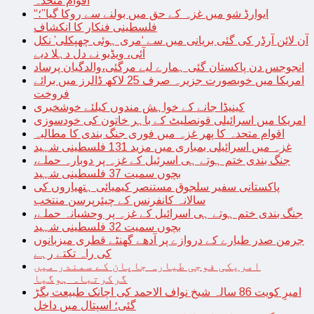
اقوام متحدہ
“ایوارڈ شو میں غزہ کے حق میں بولنے سے روکا گیا”؛
فلسطینی فنکار کا انکشاف
آن لائن آرڈر کی گئی بریانی میں سے ‘مری ہوئی چھپکلی’ نکل
آئی، ویڈیو نے دل دہلا دیے
انجوجس دن پاکستان گئی ہمارے لیے مرگئی،والدگیان پرساد
امریکا میں خوبصورت جزیرہ صرف 25 لاکھ ڈالرز میں برائے
فروخت
کینیڈا جانے کے خواہش مندوں کیلئے خوشخبری
امریکا میں اسرائیلی قونصلیٹ کے باہر خاتون کی خودسوزی
اقوام متحدہ کا پھر غزہ میں فوری جنگ بندی کا مطالبہ
غزہ میں اسرائیلی بمباری میں مزید 131 فلسطینی شہید
جنگ بندی ختم ہوتے ہی اسرئیل کے غزہ پر دوبارہ حملے،
بچوں سمیت 37 فلسطینی شہید
پاکستانی سفیر سلجوق مستنصر کیمیائی ہتھیاروں کی
سالانہ کانفرنس کے چیئرپرسن منتخب
جنگ بندی ختم ہوتے ہی اسرائیل کے غزہ پر وحشیانہ حملے،
بچوں سمیت 32 فلسطینی شہید
جرمن صدر طیارے کے دروازے پر آدھے گھنٹے قطری میزبانوں
کی راہ تکتے رہے
امریکی فوجی طیارہ جاپان کے سمندر میں
گرکرتباہ ہوگیا
امیرِ کویت 86 سالہ شیخ نواف الاحمد کی اچانک طبیعت بگڑ
گئی؛ اسپتال میں داخل