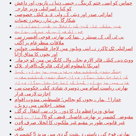
حماس کو ایسے ختم کرینگے ، جیسے دنیا نے نازیوں اور داعش
کو کیا ، اسرائیلی وزیر خارجہ
اماراتی صدر اور دبئی کے ولی عہد کیلئے خصوصی
شکارگاہیں تیار، رینجرز تعینات
غیر ملکی تارکین کو انخلا پر طبی امداد اور
خوراک فراہم کرنے کی ہدایت
پی ٹی آئی کے سینئر رہنما کی بھارتی فوجی آفیسرز سے
ملاقات منظرعام پر آگئی
اسرائیلی ٹک ٹاکرز نے اپنی ویڈیوز میں لاچار فلسطینی خواتین
اور بچوں کا مذاق اُڑایا
ووٹ دینے کیلئے فائر الارم بجانے والے کانگرس مین کو جرمانہ
امریکا:نامعلوم افرادکی فائرنگ،5افرادہلاک
جنگ بندی کیلئے مغرب غزہ میں مزید اور کیا
کرانا چاہتا ہے؟اردوان جنگ بندی کیلئے مغرب
غزہ میں مزید اور کیا کرانا چاہتا ہے؟اردوان
بھارتی ریاست آسام میں دوسری شادی کیلیے حکومت سے
اجازت لازمی قرار
خدارا ! ہمارے بچوں کو بچالیں؛ فلسطینی مندوب اقوام
متحدہ اجلاس میں رو پڑے
سابق وزیراعظم دل کا دورہ پڑنے سے انتقال کرگئے
مقبوضہ کشمیر پر بھارتی غاصبانہ قبضے کو 76 سال ہوگئے
غیر قانونی طور پر مقیم غیر ملکیوں کا انخلا، صرف 4دن
باقی
بھارتی فوج کی ریاستی دہشت گردی میں مزید 5 کشمیری