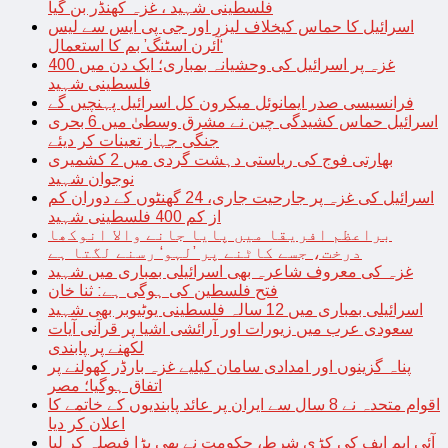
فلسطینی شہید ، غزہ کھنڈر بن گیا
اسرائیل کا حماس کیخلاف لیزر اور جی پی ایس سے لیس
‘آئرن اسٹنگ’ بم کا استعمال
غزہ پر اسرائیل کی وحشیانہ بمباری؛ ایک دن میں 400
فلسطینی شہید
فرانسیسی صدر ایمانوئل میکرون کل اسرائیل پہنچیں گے
اسرائیل حماس کشیدگی چین نے مشرق وسطیٰ میں 6 بحری
جنگی جہاز تعینات کر دیئے
بھارتی فوج کی ریاستی دہشت گردی میں 2 کشمیری
نوجوان شہید
اسرائیل کی غزہ پر جارحیت جاری، 24 گھنٹوں کے دوران کم
از کم 400 فلسطینی شہید
براعظم افریقا میں پایا جانے والا انوکھا
درخت، جسے کاٹنے پر ’لہو‘ رسنے لگتا ہے
غزہ کی معروف شاعرہ بھی اسرائیلی بمباری میں شہید
فتح فلسطین کی ہوگی ہے: ثنا خان
اسرائیلی بمباری میں 12 سالہ فلسطینی یوٹیوبر بھی شہید
سعودی عرب میں زیورات اور آرائشی اشیا پر قرآنی آیات
لکھنے پر پابندی
پناہ گزینوں اور امدادی سامان کیلیے غزہ بارڈر کھولنے پر
اتفاق ہوگیا؛ مصر
اقوام متحدہ نے 8 سال سے ایران پر عائد پابندیوں کے خاتمے کا
اعلان کر دیا
آئی ایم ایف کی کڑی شرط، حکومت نے بھی بڑا فیصلہ کر لیا