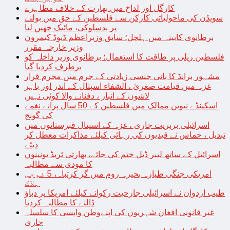
کارگل اور لداخ میں بھارت کے خلاف مظاہرے
سویڈن کی ماحولیاتی کارکن سے فلسطین کے حق میں بولنے
پر بدسلوکی، مائیک چھین لیا
برطانوی کابینہ میں ہلچل؛ سابق وزیراعظم ڈیوڈ کیمرون
وزیر خارجہ مقرر
فلسطین ریلی پر طاقت کا استعمال؛ برطانوی وزیر داخلہ کو
برطرف کردیا گیا
مشہور برانڈ کا بانی جنسی زیادتی کے جرم میں مجرم قرار
غزہ میں قیامت صغریٰ ، الشفاء اسپتال کے اندر اور باہر
لاشوں کے انبار ، دفنانے والا کوئی نہیں
اسکینڈے نیوین ممالک میں فلسطین کے 50 سال پرانے نغمے
کی گونج
اسرائیلی بربریت جاری ، غزہ کے اسپتال قبرستانوں میں
تبدیل ، حماس نے قیدیوں کی رہائی کیلئے مذاکرات معطل کر
دیئے
اسرائیل کے ساتھ لیبر ڈیل ختم کی جائے، بھارتی ٹریڈ یونینوں
کا مودی سے مطالبہ
امریکی جنگی طیارہ بحیرہ روم میں گر کرتباہ، 5 فوجی
ہلاک
طیب اردوان نے اسرائیلی جارحیت رکوانے کیلئے امریکا پر دباؤ
ڈالنے کا مطالبہ کردیا
غیر قانونی افغان شہریوں کی اپنےوطن واپسی کا سلسلہ
جاری