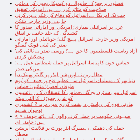
فصلوں پر چھڑکے جانیوالے دو کیمیکل بچوں کی دماغی
صلاحیت کو متاثر کررہے ہیں، امریکی تحقیق
جب تک امریکا ہے اسرائیل کو دفاع کی فکر نہیں کرنی
چاہیے: وزیر خارجہ بلنکن
غزہ پر اسرائیلی بمباری؛ امریکی اور اماراتی صدور کا
کشیدگی کے جلد خاتمے پر اتفاق
امریکی وزیر خارجہ اسرائیل پہنچ گئے؛ جوبائیڈن اور اماراتی
صدر کی ٹیلی فونک گفتگو
’آزاد ریاست فلسطینیوں کا حق ہے‘؛ روسی صدر نے ثالثی کی
پیشکش کردی
حماس خون کا پیاسا، اسرائیل پر حملے شیطانی عمل ہے:
امریکی صدر
مظاہرین نے اپوزیشن لیڈر پر گلیٹر پھینک دیا
دنیا بھر کے مسلمان اسرائیل سے عظیم فتح پر جمعے کو ’یومِ
طوفانِ اقصیٰ‘ منائیں؛ حماس
اسرائیل میں سائرن بج گئے،حماس کا عسقلان کے رہائشیوں
کو شہر چھوڑنے کا الٹی میٹم
بھارتی فوج کی ریاستی دہشت گردی میں مزید 2 کشمیری
نوجوان شہید
< > صیہونی حکومت پر حملہ کرنے والوں کے ہاتھ چومتے
ہیں؛ خامنہ ای
حملے کی دھمکی ،ہیمبرگ ایئر پورٹ پر فلائیٹ آپریشن
معطل
بنگلادیش کی سابق وزیراعظم کی طبیعت انتہائی ناساز