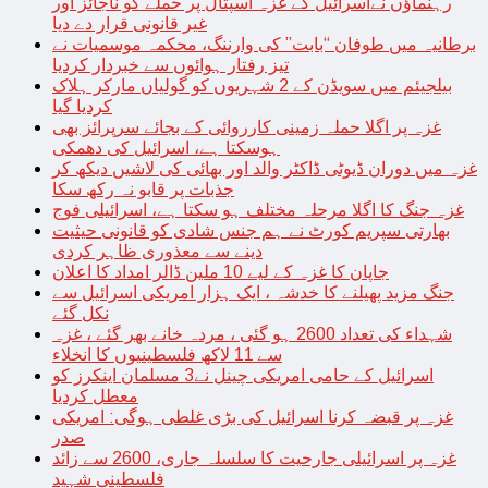
رہنماؤں نےاسرائیل کے غزہ اسپتال پر حملے کو ناجائز اور
غیر قانونی قرار دے دیا
برطانیہ میں طوفان “بابت” کی وارننگ، محکمہ موسمیات نے
تیز رفتار ہوائوں سے خبردار کردیا
بیلجیئم میں سویڈن کے 2 شہریوں کو گولیاں مارکر ہلاک
کردیا گیا
غزہ پر اگلا حملہ زمینی کارروائی کے بجائے سرپرائز بھی
ہوسکتا ہے، اسرائیل کی دھمکی
غزہ میں دوران ڈیوٹی ڈاکٹر والد اور بھائی کی لاشیں دیکھ کر
جذبات پر قابو نہ رکھ سکا
غزہ جنگ کا اگلا مرحلہ مختلف ہو سکتا ہے، اسرائیلی فوج
بھارتی سپریم کورٹ نے ہم جنس شادی کو قانونی حیثیت
دینے سے معذوری ظاہر کردی
جاپان کا غزہ کے لیے 10 ملین ڈالر امداد کا اعلان
جنگ مزید پھیلنے کا خدشہ ، ایک ہزار امریکی اسرائیل سے
نکل گئے
شہداء کی تعداد 2600 ہو گئی ، مردہ خانے بھر گئے ، غزہ
سے 11 لاکھ فلسطینیوں کا انخلاء
اسرائیل کے حامی امریکی چینل نے3 مسلمان اینکرز کو
معطل کردیا
غزہ پر قبضہ کرنا اسرائیل کی بڑی غلطی ہوگی: امریکی
صدر
غزہ پر اسرائیلی جارحیت کا سلسلہ جاری، 2600 سے زائد
فلسطینی شہید