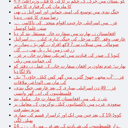
< > کوہستان میں جرگے کے حکم پر لڑکی کا قتل، وزیراعلیٰ
کا ملزمان کی گرفتاری کا حکم
جنگ بندی میں توسیع کی امید، حماس اور اسرائیل نے بھی
رضا مندی کا عندیہ دیدیا
غزہ میں اسرائیلی جارحیت اقوام متحدہ کی ناکامی ہے,
سنی علما کونسل
افغانستان نے بھارت میں سفارت خانہ مستقل بند کر دیا
عارضی وقفہ اگلے مرحلے کی جنگی تیاری کیلیے ہے، اسرائیل
صومالیہ میں سیلاب سے7 لاکھ افراد بے گھر،بڑے پیمانے پر
زرعی زمین تباہ، پل بھی بہہ گئے
کیوبا کے صدر کی قیادت میں امریکی سفارت خانے پر غزہ
کی حمایت میں ریلی
بھارت؛ عدم تعاون پر افغان سفارت خانے کے عملے نے دفتر کو
تالا لگا دیا
غزہ: “آپ مجھے چھوڑ گئیں، میں گھر کس کیلئے جاؤں؟” بیٹے
کی ماں سے الوداعی ملاقات
غزہ: 49 دن اسرائیلی بمباری کے بعد عارضی جنگ بندی،
فلسطینیوں کی اپنے گھر واپسی
نئی دہلی میں افغانستان کا سفارت خانہ مکمل بند
سعودی عرب میں پاکستانیوں کیلئے نوکریوں کے معاملے پر
مزید پیشرفت
کووڈ-19 کے بعد چین میں ایک اور پُراسرار قسم کی بیماری
پھیلنے لگی
14 ہزار فلسطینیوں کی شہادت کے بعد غزہ میں 4 روزہ