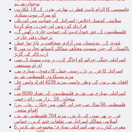
نوجوان شہید
جاسوسی کا الزام ثابت، قطر نے بھارتی بحریہ کے 8 اہلکاروں
کو سزائے موت سنادی
سلامتی کونسل اجلاس؛ اسرائیل کی حمایت میں امریکی
قرارداد کو روس اور چین نے ویٹو کردیا
فلسطینیوں کے حق خودارادیت کی حمایت جاری رکھیں گے،
ترجمان دفتر خارجہ
مُودی کے ہندوستان میں آزادیِ صحافت پر تابڑ توڑ حملے
پاکستان کی چین سمیت مختلف ممالک کیساتھ تجارت میں 8
ارب ڈالر کی گڑبڑ
اسرائیلی جنگی جرائم کو اجاگر کرنے پر ویب سمٹ کے سی
ای او مستعفی
اسرائیل کا غزہ پر بڑے زمینی حملے کا دعویٰ ، بمباری سے
مزید سینکڑوں فلسطینی شہید
افغان شہریوں کی وطن واپسی،مزید 4239 افراد واپس چلے
گئے
اسرائیلی بمباری سے شہید فلسطینیوں کی تعداد 6500 سے
متجاوز، 16 ہزار سے زائد زخمی
فلسطینی 56 سال سے جبر اور گٹھن میں جکڑے ہوئے ہیں؛
اقوامِ متحدہ
غزہ پر پھر بموں کی بارش ، مزید 704 فلسطینی شہید ،
اسلامی ممالک اسرائیل سے تعلقات ختم کریں ، حماس
مغربی کنارے پر بھی اسرائیلی بمباری؛ مجموعی شہادتیں 5