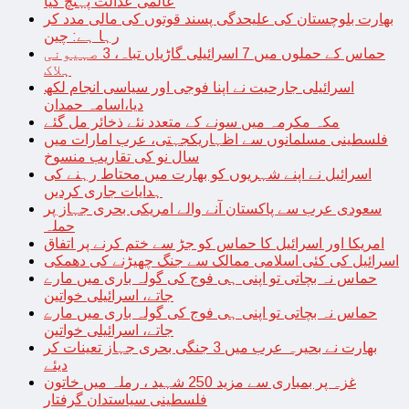
عالمی عدالت پہنچ گیا
بھارت بلوچستان کی علیحدگی پسند قوتوں کی مالی مدد کر
رہا ہے: چین
حماس کے حملوں میں 7 اسرائیلی گاڑیاں تباہ، 3 صہیونی
ہلاک
اسرائیلی جارحیت نے اپنا فوجی اور سیاسی انجام لکھ
دیا،اسامہ حمدان
مکہ مکرمہ میں سونے کے متعدد نئے ذخائر مل گئے
فلسطینی مسلمانوں سے اظہاریکجہتی، عرب امارات میں
سال نو کی تقاریب منسوخ
اسرائیل نے اپنے شہریوں کو بھارت میں محتاط رہنے کی
ہدایات جاری کردیں
سعودی عرب سے پاکستان آنے والے امریکی بحری جہاز پر
حملہ
امریکا اور اسرائیل کا حماس کو جڑ سے ختم کرنے پر اتفاق
اسرائیل کی کئی اسلامی ممالک سے جنگ چھیڑنے کی دھمکی
حماس نہ بچاتی تو اپنی ہی فوج کی گولہ باری میں مارے
جاتے، اسرائیلی خواتین
حماس نہ بچاتی تو اپنی ہی فوج کی گولہ باری میں مارے
جاتے، اسرائیلی خواتین
بھارت نے بحیرہ عرب میں 3 جنگی بحری جہاز تعینات کر
دیئے
غزہ پر بمباری سے مزید 250 شہید ، رملہ میں خاتون
فلسطینی سیاستدان گرفتار