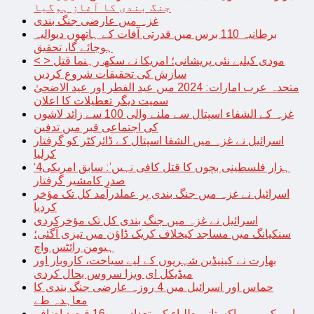
جنگ بندی کا آغاز ہوگیا
غزہ میں عارضی جنگ بندی
برطانیہ 110 برس میں قدرتی آفات کے ہاتھوں دیوالیہ
ہوجائے گا، تحقیق
< > مودی کیلیے نئی پریشانی؛ امریکا نے سکھ رہنما قتل
سازش کی تحقیقات شروع کردیں
متحدہ عرب امارات: 2024 میں عید الفطر اور عید الاضحیٰ
سمیت دیگر تعطیلات کا اعلان
غزہ کے الشفاء اسپتال سے ملنے والی 100 سے زائد لاشوں
کی اجتماعی قبر میں تدفین
اسرائیل نے غزہ میں الشفا اسپتال کے ڈائرکٹر کو گرفتار
کرلیا
‘4ہزار فلسطینی بچوں کا قتل کافی نہیں’: سابق امریکی
صدر کامشیر گرفتار
اسرائیل نے غزہ میں جنگ بندی پر عملدرآمد کل تک مؤخر
کردیا
اسرائیل نے غزہ میں جنگ بندی کل تک مؤخرکردی
سنکیانگ میں مساجد کیخلاف کریک ڈاؤن میں تیزی آگئی؛
ہیومن رائٹس واچ
بھارت نے کینیڈین شہریوں کے لیے سیاحت، کاروبار اور
میڈیکل ای ویزا سروس بحال کردی
حماس اور اسرائیل میں 4 روزہ عارضی جنگ بندی کا
معاہدہ طے
امریکہ میں پاکستانی طلباء کی تعداد میں 16 فیصد اضافہ