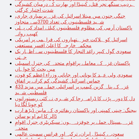
ہردیپ سنگھ نجر قتل، کینیڈا اور بھارت کے درمیان کشیدگی
شدت اختیار کرگئی
جنگی جنون میں مبتلا اسرائیل کی غزہ پربمباری جاری،
شہید فلسطینیوں کی تعداد 3700سے متجاوز
پاکستان آرمی کی مظلوم فلسطینیوں کیلئے امداد کی پہلی
کھیپ روانہ
اسرائیل کو ہلاکت خیز ہتھیاروں کی فراہمی پر امریکی
محکمہ خارجہ کا اعلیٰ افسر مستعفی
سعودی گول کیپر راغد النجار کا فلسطینیوں سے اظہار یک
جہتی
پاکستان غزہ کے معاملے پراقوام متحدہ کی جنرل اسمبلی
میں بحث کا خواہاں
سعودی ولی عہد کا یونانی اور جاپانی وزراء اعظم کو فون،
حماس اسرائیل کشیدگی کم کرانے پر اتفاق
غزہ کے پناہ گزین کیمپ پر اسرائیلی حملے میں مزید 433
فلسطینی شہید
دل کا دورہ پڑنے کا ڈرامہ رچا کر شہری نے کئی ریستورانوں
کو چونا لگا دیا
بیجنگ: چینی کمپنی اور پاکستان ریفائنری کے مابین ڈیڑھ ارب
ڈالر کا ایم او یو سائن
غزہ ہسپتال حملے پر خوفزدہ ہوں: سیکریٹری جنرل اقوامِ
متحدہ
سعودیہ، کینیڈا , ایران، ترکیہ اور فرانس سمیت عالمی