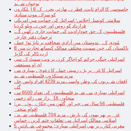
نوجوان شہید
جاسوسی کا الزام ثابت، قطر نے بھارتی بحریہ کے 8 اہلکاروں
کو سزائے موت سنادی
سلامتی کونسل اجلاس؛ اسرائیل کی حمایت میں امریکی
قرارداد کو روس اور چین نے ویٹو کردیا
فلسطینیوں کے حق خودارادیت کی حمایت جاری رکھیں گے،
ترجمان دفتر خارجہ
مُودی کے ہندوستان میں آزادیِ صحافت پر تابڑ توڑ حملے
پاکستان کی چین سمیت مختلف ممالک کیساتھ تجارت میں 8
ارب ڈالر کی گڑبڑ
اسرائیلی جنگی جرائم کو اجاگر کرنے پر ویب سمٹ کے سی
ای او مستعفی
اسرائیل کا غزہ پر بڑے زمینی حملے کا دعویٰ ، بمباری سے
مزید سینکڑوں فلسطینی شہید
افغان شہریوں کی وطن واپسی،مزید 4239 افراد واپس چلے
گئے
اسرائیلی بمباری سے شہید فلسطینیوں کی تعداد 6500 سے
متجاوز، 16 ہزار سے زائد زخمی
فلسطینی 56 سال سے جبر اور گٹھن میں جکڑے ہوئے ہیں؛
اقوامِ متحدہ
غزہ پر پھر بموں کی بارش ، مزید 704 فلسطینی شہید ،
اسلامی ممالک اسرائیل سے تعلقات ختم کریں ، حماس
مغربی کنارے پر بھی اسرائیلی بمباری؛ مجموعی شہادتیں 5