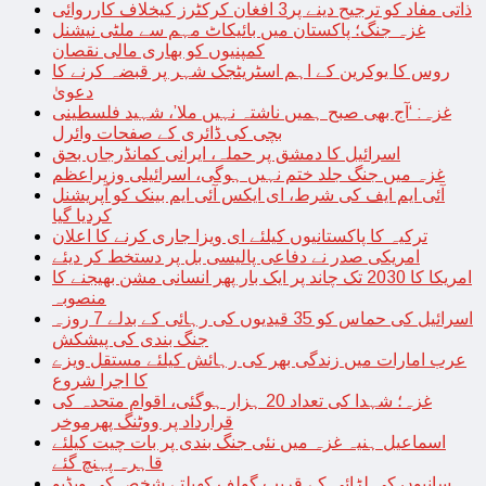
ذاتی مفاد کو ترجیح دینے پر3 افغان کرکٹرز کیخلاف کارروائی
غزہ جنگ؛ پاکستان میں بائیکاٹ مہم سے ملٹی نیشنل
کمپنیوں کو بھاری مالی نقصان
روس کا یوکرین کے اہم اسٹریٹجک شہر پر قبضہ کرنے کا
دعویٰ
غزہ: ‘آج بھی صبح ہمیں ناشتہ نہیں ملا’، شہید فلسطینی
بچی کی ڈائری کے صفحات وائرل
اسرائیل کا دمشق پر حملہ، ایرانی کمانڈرجاں بحق
غزہ میں جنگ جلد ختم نہیں ہوگی، اسرائیلی وزیراعظم
آئی ایم ایف کی شرط، ای ایکس آئی ایم بینک کو آپریشنل
کردیا گیا
ترکیہ کا پاکستانیوں کیلئے ای ویزا جاری کرنے کا اعلان
امریکی صدر نے دفاعی پالیسی بل پر دستخط کر دیئے
امریکا کا 2030 تک چاند پر ایک بار پھر انسانی مشن بھیجنے کا
منصوبہ
اسرائیل کی حماس کو 35 قیدیوں کی رہائی کے بدلے 7 روزہ
جنگ بندی کی پیشکش
عرب امارات میں زندگی بھر کی رہائش کیلئے مستقل ویزے
کا اجرا شروع
غزہ؛ شہدا کی تعداد 20 ہزار ہوگئی، اقوام متحدہ کی
قرارداد پر ووٹنگ پھرموخر
اسماعیل ہنیہ غزہ میں نئی جنگ بندی پر بات چیت کیلئے
قاہرہ پہنچ گئے
سانپوں کی لڑائی کے قریب گولف کھیلتے شخص کی ویڈیو