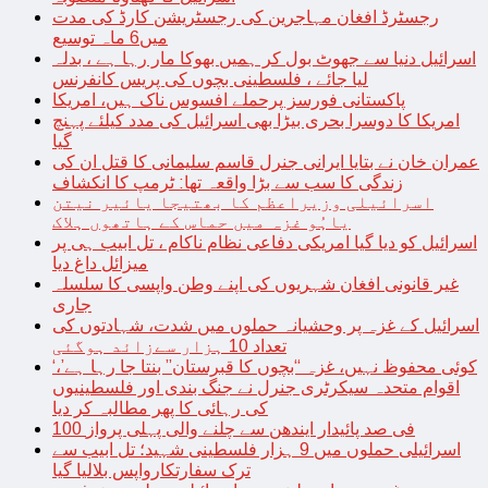
رجسٹرڈ افغان مہاجرین کی رجسٹریشن کارڈ کی مدت
میں6 ماہ توسیع
اسرائیل دنیا سے جھوٹ بول کر ہمیں بھوکا مار رہا ہے ، بدلہ
لیا جائے ، فلسطینی بچوں کی پریس کانفرنس
پاکستانی فورسز پرحملے افسوس ناک ہیں، امریکا
امریکا کا دوسرا بحری بیڑا بھی اسرائیل کی مدد کیلئے پہنچ
گیا
عمران خان نے بتایا ایرانی جنرل قاسم سلیمانی کا قتل ان کی
زندگی کا سب سے بڑا واقعہ تھا: ٹرمپ کا انکشاف
اسرائیلی وزیراعظم کا بھتیجا یائیر نیتن
یاہُو غزہ میں حماس کے ہاتھوں ہلاک
اسرائیل کو دیا گیا امریکی دفاعی نظام ناکام ، تل ابیب ہی پر
میزائل داغ دیا
غیر قانونی افغان شہریوں کی اپنے وطن واپسی کا سلسلہ
جاری
اسرائیل کے غزہ پر وحشیانہ حملوں میں شدت، شہادتوں کی
تعداد 10 ہزار سےزائد ہوگئی
‘کوئی محفوظ نہیں، غزہ “بچوں کا قبرستان” بنتا جا رہا ہے’،
اقوام متحدہ سیکرٹری جنرل نے جنگ بندی اور فلسطینیوں
کی رہائی کا پھر مطالبہ کر دیا
100 فی صد پائیدار ایندھن سے چلنے والی پہلی پرواز
اسرائیلی حملوں میں 9 ہزار فلسطینی شہید؛ تل ابیب سے
ترک سفارتکارواپس بلالیا گیا