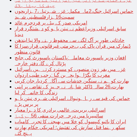
چیف کا بیٹا ہلاک
حماس اسرائیل جنگ،2ماہ مکمل: غزہ شہرتباہ،7ہزاربچوں
سمیت16ہزارفلسطینی شہید
امریکی صدر کے بیٹے پر فردجرم عائد
سابق اسرائیلی وزیراعظم نے نیتن یاہو کو دہشتگرد قرار
دیدیا
حادثاتی طور پر آگ لگنے سے محفوظ رہنے والا نیا ایندھن
ڈنمارک میں قرآن پاک کی بےحرمتی غیرقانونی قرار،سزا کا
قانون منظور
افغان وزیر پاسپورٹ معاملہ :پاکستان پاسپورٹ کی جانچ
پڑتال کرے گا، دفتر خارجہ
غزہ میں بفر زون منصوبے کو مسترد کرتے ہیں ،اسرائیل
مغرب کا بگڑا ہوا بچہ بن گیا :رجب طیب اردوان
بھارت کو ہم نے سنگین خدشات سے آگاہ کردیا، جان کربی
بھارت،26 سالہ ڈاکٹر شاہانہ نے جہیز کے تقاضے پر اپنی
زندگی کا خاتمہ کر لیا
حماس کی قید سے رہا ہونیوالے اسرائیلی شہری نیتن یاہو
پر برس پڑے
اسرائیلی بربریت، عالمی برادری کا دہرا معیار
سائیبیریا میں درجہ حرارت منفی 56 ہوگیا
ایران کا بائیو کیپسول کو خلا میں بھیجنے کا تجربہ کامیاب
سکھ رہنما قتل سازش کی تفتیش؛ امریکی حکام بھارت
پہنچ گئے