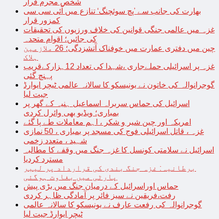
شخص مجرم قرار
بھارت کی جانب سے ’پچ سوئچنگ‘ تنازع میں آئی سی سی
کمزور قرار
غزہ میں عالمی جنگی قوانین کی خلاف ورزیوں کی تحقیقات
کی جائیں؛ اقوام متحدہ
چین میں دفتری عمارت میں خوفناک آتشزدگی؛ 26 ملازمین
ہلاک
غزہ پر اسرائیلی حملےجاری ،شہدا کی تعداد 12ہزارکےقریب
پہنچ گئی
گوجرانوالہ کی خاتون نے یونیسکو کا سالانہ عالمی ٹیچر ایوارڈ
جیت لیا
اسرائیل کی حماس سربراہ اسماعیل ہنیہ کے گھر پر
بمباری؛ ویڈیو بھی وائرل کردی
امریکہ اور چین شیر و شکر ، اہم معاملات طے پا گئے
غزہ ، قاتل اسرائیلی فوج کی مسجد پر بمباری ، 50 نمازی
شہید ، متعدد زخمی
اسرائیل نے سلامتی کونسل کا غزہ جنگ میں وقفے کا مطالبہ
مسترد کردیا
برطانیہ: غزہ جنگ بندی کی قرارداد پر لیبر
پارٹی میں بغاوت ہوگئی
حماس اوراسرائیل کے درمیان جنگ میں بڑی پیش
رفت،فریقین نے سیز فائر پر آمادگی ظاہر کردی
گوجرانوالہ کی رفعت عارف نے یونیسکو کا سالانہ عالمی
ٹیچر ایوارڈ جیت لیا