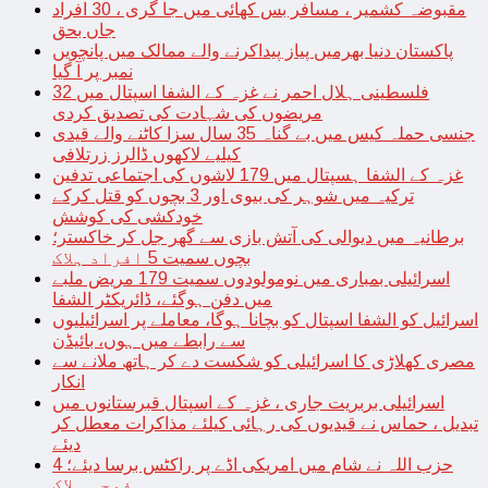
مقبوضہ کشمیر ، مسافر بس کھائی میں جا گری ، 30 افراد
جاں بحق
پاکستان دنیا بھرمیں پیاز پیداکرنے والے ممالک میں پانچویں
نمبر پر آ گیا
فلسطینی ہلال احمر نے غزہ کے الشفا اسپتال میں 32
مریضوں کی شہادت کی تصدیق کردی
جنسی حملہ کیس میں بے گناہ 35 سال سزا کاٹنے والے قیدی
کیلیے لاکھوں ڈالرز زرتلافی
غزہ کے الشفا ہسپتال میں 179 لاشوں کی اجتماعی تدفین
ترکیہ میں شوہر کی بیوی اور 3 بچوں کو قتل کرکے
خودکشی کی کوشش
برطانیہ میں دیوالی کی آتش بازی سے گھر جل کر خاکستر؛
بچوں سمیت 5 افراد ہلاک
اسرائیلی بمباری میں نومولودوں سمیت 179 مریض ملبے
میں دفن ہوگئے، ڈائریکٹر الشفا
اسرائیل کو الشفا اسپتال کو بچانا ہوگا، معاملے پر اسرائیلیوں
سے رابطے میں ہوں، بائیڈن
مصری کھلاڑی کا اسرائیلی کو شکست دے کر ہاتھ ملانے سے
انکار
اسرائیلی بربریت جاری ، غزہ کے اسپتال قبرستانوں میں
تبدیل ، حماس نے قیدیوں کی رہائی کیلئے مذاکرات معطل کر
دیئے
حزب اللہ نے شام میں امریکی اڈے پر راکٹس برسا دیئے؛ 4
فوجی ہلاک