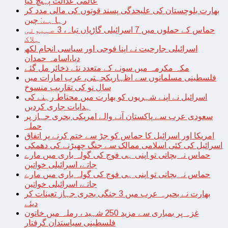
عالمی عدالت پہنچ گیا
بھارت بلوچستان کی علیحدگی پسند قوتوں کی مالی مدد کر
رہا ہے: چین
حماس کے حملوں میں 7 اسرائیلی گاڑیاں تباہ، 3 صہیونی
ہلاک
اسرائیلی جارحیت نے اپنا فوجی اور سیاسی انجام لکھ
دیا،اسامہ حمدان
مکہ مکرمہ میں سونے کے متعدد نئے ذخائر مل گئے
فلسطینی مسلمانوں سے اظہاریکجہتی، عرب امارات میں
سال نو کی تقاریب منسوخ
اسرائیل نے اپنے شہریوں کو بھارت میں محتاط رہنے کی
ہدایات جاری کردیں
سعودی عرب سے پاکستان آنے والے امریکی بحری جہاز پر
حملہ
امریکا اور اسرائیل کا حماس کو جڑ سے ختم کرنے پر اتفاق
اسرائیل کی کئی اسلامی ممالک سے جنگ چھیڑنے کی دھمکی
حماس نہ بچاتی تو اپنی ہی فوج کی گولہ باری میں مارے
جاتے، اسرائیلی خواتین
حماس نہ بچاتی تو اپنی ہی فوج کی گولہ باری میں مارے
جاتے، اسرائیلی خواتین
بھارت نے بحیرہ عرب میں 3 جنگی بحری جہاز تعینات کر
دیئے
غزہ پر بمباری سے مزید 250 شہید ، رملہ میں خاتون
فلسطینی سیاستدان گرفتار