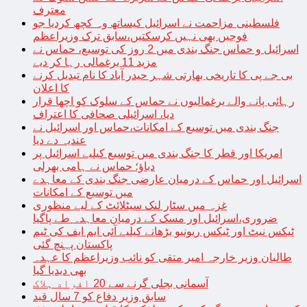
معترف
فلسطینی مزاحمت نے اسرائیل کیساتھ وہ کچھ کردیا جو
فوجیں بھی نہیں کرسکتیں،سابق ترک وزیراعظم
اسرائیل و حماس جنگ بندی میں 2 روز کی توسیع، حماس نے
مزید 11 یرغمالی رہا کر دیے
بی جے پی کا تاریخی بھارتی شہر حیدر آباد کا نام تبدیل کرنے
کا اعلان
رہائی پانے والے یرغمالیوں نے حماس کے سلوک کو اچھا قرار
دیا، اسرائیلی صحافی کا اعتراف
جنگ بندی میں توسیع کے امکانات،حماس اور اسرائیل نے
عندیہ دے دیا
امریکا اور قطر کا جنگ بندی میں توسیع کیلیے اسرائیل پر
دباؤ؛ حماس نے ہامی بھرلی
اسرائیل اور حماس کے درمیان عارضی جنگ بندی کے معاہدے
میں توسیع کے امکانات
غزہ میں سٹار لنک سیٹلائٹ کے لیے منظوری
ضروری،اسرائیل اور مسک کے درمیان معاہدہ طے پاگیا
ٹیکس نیٹ اور ٹیکس ریونیو بڑھانے کیلیے آئی ایم ایف کی ٹیم
پاکستان پہنچ گئی
طالبان وزیر خارجہ امیر متقی کو نائب وزیراعظم کا عہدہ
بھی دیدیا گیا
آسمانی بجلی گرنے سے 20 افراد ہلاک
سابق وزیر دفاع کو 7 سال قید