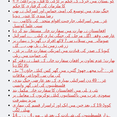
< > کوہستان میں جرگے کے حکم پر لڑکی کا قتل، وزیراعلیٰ
کا ملزمان کی گرفتاری کا حکم
جنگ بندی میں توسیع کی امید، حماس اور اسرائیل نے بھی
رضا مندی کا عندیہ دیدیا
غزہ میں اسرائیلی جارحیت اقوام متحدہ کی ناکامی ہے,
سنی علما کونسل
افغانستان نے بھارت میں سفارت خانہ مستقل بند کر دیا
عارضی وقفہ اگلے مرحلے کی جنگی تیاری کیلیے ہے، اسرائیل
صومالیہ میں سیلاب سے7 لاکھ افراد بے گھر،بڑے پیمانے پر
زرعی زمین تباہ، پل بھی بہہ گئے
کیوبا کے صدر کی قیادت میں امریکی سفارت خانے پر غزہ
کی حمایت میں ریلی
بھارت؛ عدم تعاون پر افغان سفارت خانے کے عملے نے دفتر کو
تالا لگا دیا
غزہ: “آپ مجھے چھوڑ گئیں، میں گھر کس کیلئے جاؤں؟” بیٹے
کی ماں سے الوداعی ملاقات
غزہ: 49 دن اسرائیلی بمباری کے بعد عارضی جنگ بندی،
فلسطینیوں کی اپنے گھر واپسی
نئی دہلی میں افغانستان کا سفارت خانہ مکمل بند
سعودی عرب میں پاکستانیوں کیلئے نوکریوں کے معاملے پر
مزید پیشرفت
کووڈ-19 کے بعد چین میں ایک اور پُراسرار قسم کی بیماری
پھیلنے لگی
14 ہزار فلسطینیوں کی شہادت کے بعد غزہ میں 4 روزہ