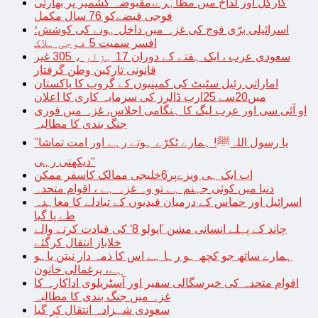
کارگل اور لداخ میں مظاہرے،مقبوضہ کشمیر پر بھارتی
فوجی قبضےکو 76 سال مکمل
اسرائیلی برّی فوج کی غزہ میں داخل ہونے کی کوشش؛
افسر سمیت 5 فوجی ہلاک
سعودی عرب ، ایک ہفتے کے دوران 17 ہزار ، 305 غیر
قانونی تارکین وطن گرفتار
اماراتی رئیل سٹیٹ کی کمپنیوں کے گروپ کا پاکستان
میں20سے 25ارب ڈالرز کی سرمایہ کاری کا اعلان
او آئی سی اور عرب لیگ کا ہنگامی اجلاس، غزہ میں فوری
جنگ بندی کا مطالبہ
’’یا رسول اللہﷺ! ہمارے ٹکڑے ہوتے رہے اور امت تماشا
دیکھتی رہی‘‘
اب ایک ہی ویزےپر6خلیجی ممالک کاسفر ممکن
دنیا میں کوئی جہنم ہے تو وہ غزہ ہے ، اقوام متحدہ
اسرائیل اور حماس کے درمیان قیدیوں کے تبادلے کا معاہدہ
طے پا گیا
چاند کے پہلے انسانی مشن ’اپولو 8‘ کی قیادت کرنے والے
خلاباز انتقال کرگئے
ہمارے ساتھ جو کچھ ہو رہا ہے اس کا ذمہ دار نیتن یاہو
ہے، یرغمالی خاتون
اقوام متحدہ کی خیرسگالی سفیر اور آسٹریلوی اداکارہ کا
غزہ میں جنگ بندی کا مطالبہ
سعودی شہزادہ انتقال کر گیا