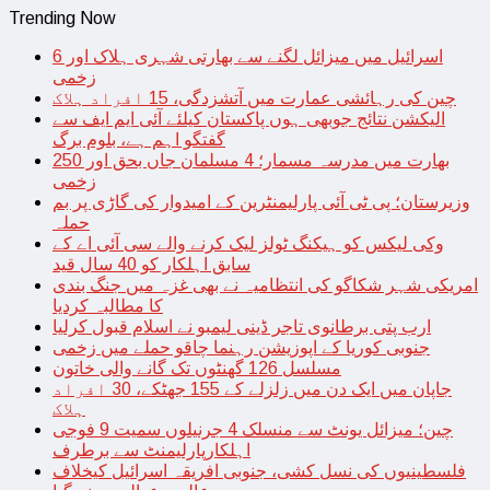
Trending Now
اسرائیل میں میزائل لگنے سے بھارتی شہری ہلاک اور 6
زخمی
چین کی رہائشی عمارت میں آتشزدگی، 15 افراد ہلاک
الیکشن نتائج جوبھی ہوں پاکستان کیلئے آئی ایم ایف سے
گفتگو اہم ہے، بلوم برگ
بھارت میں مدرسہ مسمار؛ 4 مسلمان جاں بحق اور 250
زخمی
وزیرستان؛ پی ٹی آئی پارلیمنٹرین کے امیدوار کی گاڑی پر بم
حملہ
وکی لیکس کو ہیکنگ ٹولز لیک کرنے والے سی آئی اے کے
سابق اہلکار کو 40 سال قید
امریکی شہر شکاگو کی انتظامیہ نے بھی غزہ میں جنگ بندی
کا مطالبہ کردیا
ارب پتی برطانوی تاجر ڈینی لیمبو نے اسلام قبول کرلیا
جنوبی کوریا کے اپوزیشن رہنما چاقو حملے میں زخمی
مسلسل 126 گھنٹوں تک گانے والی خاتون
جاپان میں ایک دن میں زلزلے کے 155 جھٹکے، 30 افراد
ہلاک
چین؛ میزائل یونٹ سے منسلک 4 جرنیلوں سمیت 9 فوجی
اہلکارپارلیمنٹ سے برطرف
فلسطینیوں کی نسل کشی، جنوبی افریقہ اسرائیل کیخلاف