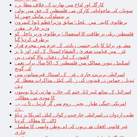
کارگل اور لداخ میں بھارت کے خلاف مظاہرے
سویڈن کی ماحولیاتی کارکن سے فلسطین کے حق میں بولنے
پر بدسلوکی، مائیک چھین لیا
برطانوی کابینہ میں ہلچل؛ سابق وزیراعظم ڈیوڈ کیمرون
وزیر خارجہ مقرر
فلسطین ریلی پر طاقت کا استعمال؛ برطانوی وزیر داخلہ کو
برطرف کردیا گیا
مشہور برانڈ کا بانی جنسی زیادتی کے جرم میں مجرم قرار
غزہ میں قیامت صغریٰ ، الشفاء اسپتال کے اندر اور باہر
لاشوں کے انبار ، دفنانے والا کوئی نہیں
اسکینڈے نیوین ممالک میں فلسطین کے 50 سال پرانے نغمے
کی گونج
اسرائیلی بربریت جاری ، غزہ کے اسپتال قبرستانوں میں
تبدیل ، حماس نے قیدیوں کی رہائی کیلئے مذاکرات معطل کر
دیئے
اسرائیل کے ساتھ لیبر ڈیل ختم کی جائے، بھارتی ٹریڈ یونینوں
کا مودی سے مطالبہ
امریکی جنگی طیارہ بحیرہ روم میں گر کرتباہ، 5 فوجی
ہلاک
طیب اردوان نے اسرائیلی جارحیت رکوانے کیلئے امریکا پر دباؤ
ڈالنے کا مطالبہ کردیا
غیر قانونی افغان شہریوں کی اپنےوطن واپسی کا سلسلہ
جاری