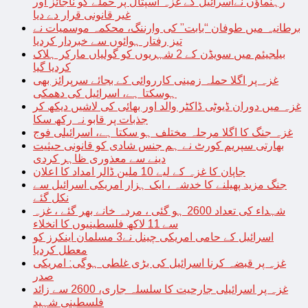
رہنماؤں نےاسرائیل کے غزہ اسپتال پر حملے کو ناجائز اور
غیر قانونی قرار دے دیا
برطانیہ میں طوفان “بابت” کی وارننگ، محکمہ موسمیات نے
تیز رفتار ہوائوں سے خبردار کردیا
بیلجیئم میں سویڈن کے 2 شہریوں کو گولیاں مارکر ہلاک
کردیا گیا
غزہ پر اگلا حملہ زمینی کارروائی کے بجائے سرپرائز بھی
ہوسکتا ہے، اسرائیل کی دھمکی
غزہ میں دوران ڈیوٹی ڈاکٹر والد اور بھائی کی لاشیں دیکھ کر
جذبات پر قابو نہ رکھ سکا
غزہ جنگ کا اگلا مرحلہ مختلف ہو سکتا ہے، اسرائیلی فوج
بھارتی سپریم کورٹ نے ہم جنس شادی کو قانونی حیثیت
دینے سے معذوری ظاہر کردی
جاپان کا غزہ کے لیے 10 ملین ڈالر امداد کا اعلان
جنگ مزید پھیلنے کا خدشہ ، ایک ہزار امریکی اسرائیل سے
نکل گئے
شہداء کی تعداد 2600 ہو گئی ، مردہ خانے بھر گئے ، غزہ
سے 11 لاکھ فلسطینیوں کا انخلاء
اسرائیل کے حامی امریکی چینل نے3 مسلمان اینکرز کو
معطل کردیا
غزہ پر قبضہ کرنا اسرائیل کی بڑی غلطی ہوگی: امریکی
صدر
غزہ پر اسرائیلی جارحیت کا سلسلہ جاری، 2600 سے زائد
فلسطینی شہید