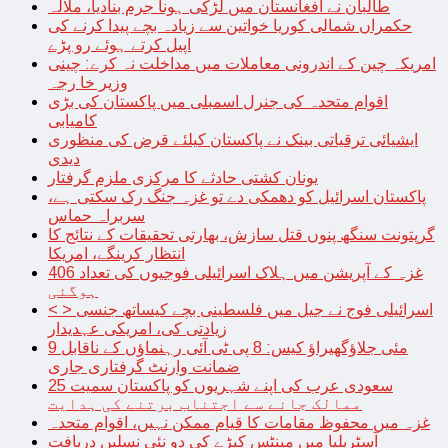
طالبان نے افغانستان میں لڑکی ہونا جرم بنادیا، ملالہ
حکمراں شمالی کوریا خواتین سے زیادہ بچے پیدا کرنے کی
اپیل کرتے ہوئے رو پڑے
امریکہ چین کے اندرونی معاملات میں مداخلت نہ کرے: چینی
وزیر خا رجہ
اقوام متحدہ کی جنرل اسمبلی میں پاکستان کی بڑی
کامیابی
ایشیائی ترقیاتی بینک نے پاکستان کیلئے قرض کی منظوری
دیدی
یونان کشتی حادثے کا مرکزی ملزم گرفتار
پاکستان اسرائیل کو دھمکی دے تو غزہ جنگ رک سکتی ہے،
سربراہ حماس
گرپتونت سنگھ پنوں قتل سازش، بھارتی تحقیقات کے نتائج کا
انتظار کرینگے، امریکا
غزہ کے آپریشن میں ہلاک اسرائیلی فوجیوں کی تعداد 406
ہوگئی
< > اسرائیلی فوج نے جیل میں فلسطینی بچے کیساتھ جنسی
زیادتی کی، امریکی عہدیدار
9 مئی جلاؤگھیراؤ کیس: 8 پی ٹی آئی رہنماؤں کے ناقابل
ضمانت وارنٹ گرفتاری جاری
سعودی عرب کی اپنے شہریوں کو پاکستان سمیت 25
ممالک جانے سے اجتناب برتنے کی ہدایت
غزہ میں محفوظ مقامات کا قیام ممکن نہیں، اقوام متحدہ
آسٹریلیا میں مینٹس کیڑے کی دو نئی نسلیں دریافت