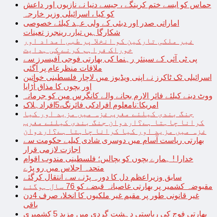
حماس کو ایسے ختم کرینگے ، جیسے دنیا نے نازیوں اور داعش
کو کیا ، اسرائیلی وزیر خارجہ
اماراتی صدر اور دبئی کے ولی عہد کیلئے خصوصی
شکارگاہیں تیار، رینجرز تعینات
غیر ملکی تارکین کو انخلا پر طبی امداد اور
خوراک فراہم کرنے کی ہدایت
پی ٹی آئی کے سینئر رہنما کی بھارتی فوجی آفیسرز سے
ملاقات منظرعام پر آگئی
اسرائیلی ٹک ٹاکرز نے اپنی ویڈیوز میں لاچار فلسطینی خواتین
اور بچوں کا مذاق اُڑایا
ووٹ دینے کیلئے فائر الارم بجانے والے کانگرس مین کو جرمانہ
امریکا:نامعلوم افرادکی فائرنگ،5افرادہلاک
جنگ بندی کیلئے مغرب غزہ میں مزید اور کیا
کرانا چاہتا ہے؟اردوان جنگ بندی کیلئے مغرب
غزہ میں مزید اور کیا کرانا چاہتا ہے؟اردوان
بھارتی ریاست آسام میں دوسری شادی کیلیے حکومت سے
اجازت لازمی قرار
خدارا ! ہمارے بچوں کو بچالیں؛ فلسطینی مندوب اقوام
متحدہ اجلاس میں رو پڑے
سابق وزیراعظم دل کا دورہ پڑنے سے انتقال کرگئے
مقبوضہ کشمیر پر بھارتی غاصبانہ قبضے کو 76 سال ہوگئے
غیر قانونی طور پر مقیم غیر ملکیوں کا انخلا، صرف 4دن
باقی
بھارتی فوج کی ریاستی دہشت گردی میں مزید 5 کشمیری