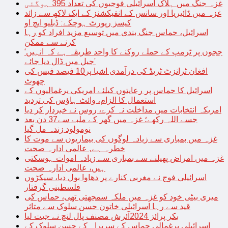
غزہ جنگ میں ہلاک اسرائیلی فوجیوں کی تعداد 395 ہوگئی
غزہ میں ڈائیریا اور سانس کے انفیکشنز کے ایک لاکھ سے زائد
کیسز رپورٹ ہوچکے: ڈبلیو ایچ او
اسرائیل، حماس جنگ بندی میں توسیع مزید افراد کو رہا
کرنے سے ممکن
‘ججوں پر ٹرمپ کے حملے روکنے کا واحد طریقہ ہے کہ انہیں
جیل میں ڈال دیا جائے’
افغان ٹرانزٹ ٹریڈ کی درآمدی اشیا پر10 فیصد فیس کی
چھوٹ
اسرائیل کا حماس پر رعایتوں کیلئے امریکی یرغمالیوں کے
استعمال کا الزام، وائٹ ہاؤس کی تردید
امریکہ انتخابات میں مداخلت نہ کرے، روس نے خبردار کر دیا
جسے اللہ رکھے؛ غزہ میں گھر کے ملبے سے37 دن بعد
نومولود زندہ مل گیا
غزہ میں بمباری سے زیادہ لوگوں کی بیماریوں سے موت کا
خطرہ ہے, عالمی ادارہ صحت
غزہ میں امراض پھیلنے سے بمباری سے زیادہ اموات ہوسکتی
ہیں، عالمی ادارہ صحت
اسرائیلی فوج نے مغربی کنارے پر دھاوا بول دیا، سیکڑوں
فلسطینی گرفتار
میری بیٹی خود کو غزہ میں ملکہ سمجھتی تھی، حماس کی
قید سے رہا اسرائیلی خاتون حسن سلوک سے متاثر
بکر پرائز 2024آئرش مصنف پال لنچ نے جیت لیا
اسرائیلی یرغمالی حماس کے سربراہ کے حسن سلوک کے