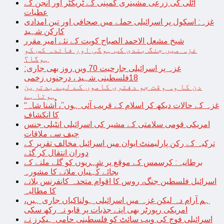
اٹلی کی زرعی مشینری کمپنی کے ٹریکٹر اور انجن کے
عطیات
غزہ: اسکول پر اسرائیلی حملے میں صحافی اور تین امدادی
کارکن شہید
شیخ مشعل الاحمد الصباح کویت کے نئے امیر مقرر
غزہ میں جنگ بندی کب ہوگی اور فائدہ کس کو
ہوگا؟
غزہ پر اسرائیلی جارحیت 70 ویں روز بھی جاری:
18فلسطینی شہید ، درجنوں زخمی
دن کا وہ وقت جو دفتری کاموں کے لیے بدترین
ہوتا ہے
“غزہ کے حالات دیکھ کر اسلام کے قریب آئی ہوں”، اُشنا شاہ
کا انکشاف
امریکی قومی سلامتی کے مشیر کی اسرائیلی انٹیلی جنس
چیف سے ملاقات
ترکیہ کے رکن پارلیمنٹ ایوان میں اسرائیل مخالف تقریر کے
دوران انتقال کر گئے
برطانیہ: کرسمس کے موقع پر شہریوں کو گلے ملنے کے
بجائے کُہنیاں ملانے کا مشورہ
اسرائیل فلسطین جنگ، روس کا اقوام متحدہ کانفرنس بلانے
کا مطالبہ
ہم آرام دہ لیکن غزہ میں اسرائیلی ہولناکیاں جاری ہیں،
امریکی رپورٹر بھی اپنے جذبات پر قابو نہ رکھ سکی
اسرائیلی فوج کی ویب سائٹ کو فلسطینی حامی ہیکرز نے