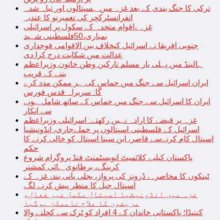
ترکی کا جنگ بندی کے بعد غزہ میں ہسپتالوں اور تباہ شدہ
انفرانسٹرکچر کی تعمیرنو کا عندیہ
غزہ ،اقوام متحدہ کے سکول پر اسرائیلی
بمباری،50فلسطینی شہید
جنوبی افریقا نے اسرائیل کیخلاف بین الاقوامی فوجداری
عدالت میں شکایت درج کرا دی
ہالینڈ میں پہلی بار مسلم تارکین وطن خاتون وزیراعظم
بننے کے قریب
ایران اسرائیل سے جنگ میں حماس کی ہر ممکن مدد کرے
گا: سربراہ قدس فورس
ایران کا اسرائیل سے جنگ میں حماس کے ساتھ شامل ہونے
سے انکار
غزہ پر قبضے کا ارادہ نہیں رکھتے: اسرائیلی وزیراعظم
اسرائیل کے فلسطینی اسپتالوں پر حملےجاری، انڈونیشیا
اسپتال کام کرنےسے قاصر، ابن سینا اسپتال کو خالی کرنے کا
حکم
پاکستان کیلیے کلائمیٹ انویسٹمنٹ فنڈ پروگرام شروع
کرینگے، برطانوی ہائی کمشنر
ٹینکوں کا محاصرہ، ڈرونز کی پرواز، بجلی پانی بند، غزہ کے
اسپتال جیل کا منظر پیش کرنے لگے
غزہ میں انڈونیشیا اسپتال مکمل غیر فعال،
مریضوں کا علاج ناممکن ہوگیا
کینیڈا؛ پاکستانی خاندان کے 4 افراد کو ٹرک سے کچلنے والا