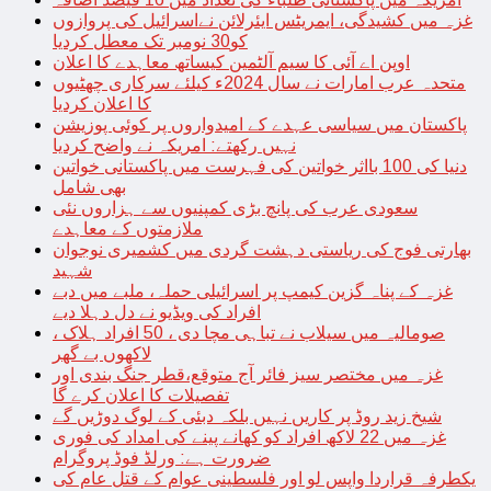
غزہ میں کشیدگی، ایمریٹس ایئرلائن نےاسرائیل کی پروازوں
کو30 نومبر تک معطل کردیا
اوپن اے آئی کا سیم آلٹمین کیساتھ معاہدے کا اعلان
متحدہ عرب امارات نے سال 2024ء کیلئے سرکاری چھٹیوں
کا اعلان کردیا
پاکستان میں سیاسی عہدے کے امیدواروں پر کوئی پوزیشن
نہیں رکھتے: امریکہ نے واضح کردیا
دنیا کی 100 بااثر خواتین کی فہرست میں پاکستانی خواتین
بھی شامل
سعودی عرب کی پانچ بڑی کمپنیوں سے ہزاروں نئی
ملازمتوں کے معاہدے
بھارتی فوج کی ریاستی دہشت گردی میں کشمیری نوجوان
شہید
غزہ کے پناہ گزین کیمپ پر اسرائیلی حملہ، ملبے میں دبے
افراد کی ویڈیو نے دل دہلا دیے
صومالیہ میں سیلاب نے تباہی مچا دی ، 50 افراد ہلاک ،
لاکھوں بے گھر
غزہ میں مختصر سیز فائر آج متوقع،قطر جنگ بندی اور
تفصیلات کا اعلان کرے گا
شیخ زید روڈ پر کاریں نہیں بلکہ دبئی کے لوگ دوڑیں گے
غزہ میں 22 لاکھ افراد کو کھانے پینے کی امداد کی فوری
ضرورت ہے: ورلڈ فوڈ پروگرام
یکطرفہ قراردا واپس لو اور فلسطینی عوام کے قتل عام کی