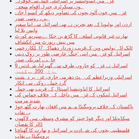
غزہ میں ایمبولینسز پر اسرائیلی حملےسےخوفزدہ
ہوں:سیکرٹری جنرل اقوام متحدہ
غزہ میں خون آلود بچوں کی تصاویر دیکھ کر آنسو آ جاتے
ہیں، روسی صدر
اردن اور بولیویا کے بعد بحرین نے بھی اسرائیل سے اپنا سفیر
واپس بلا لیا
بھارت غیر قانونی اسلحے کا گڑھ بن چکاہے،سپریم کورٹ
میں پیش رپورٹ میں انکشاف
ٹانک اڈہ:پولیس وین کےقریب زوردار دھماکہ,7اہلکارزخمی
اسرائیل کو غزہ میں اپنی ‘جنگ’ عارضی طور پر روک دینی
چاہیے، امریکی صدر
اسرائیل نے غزہ کو چاروں طرف سے گھیرلیا، شہادتیں 9
ہزار 200 ہوگئیں
اسرائیلی وزیراعظم کی ہٹ دھرمی جاری، غزہ پر دہشت
گرد حملے روکنے سے انکار
اسرائیل کا انڈونیشیا اسپتال کے قریب بھی حملہ
اسرائیل ٹینکوں کے غزہ میں داخلے کے خلاف حماس کی
شدید مزمت
پاکستان کے خلاف پروپیگنڈا مہم میں افغان بھارت گٹھ جوڑ
بے نقاب
میکڈونلڈ اور دیگر فوڈ چینز کو مشرق وسطی میں لاکھوں
ڈالر کا نقصان
فلسطینی بچوں کی شہادت پر اسرائیل و بھارت کا گھناؤنا
پروپیگنڈا بے نقاب