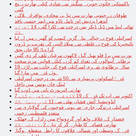
پاکستانی خاتون جویریہ منگیتر سے شادی کیلیے بھارت پہنچ
گئیں
طوفان نے جنوبی بھارت میں تباہی مچادی، نوافراد ہلاک ،
آندھرا پردیش اور تامل ناڈو میں ایمر جنسی نافذ
تھائی لینڈ میں ڈبل ڈیکر بس درخت سے ٹکرا گئی، 14 افراد
ہلاک
اسرائیلی فوج نے جبالیہ پناہ گزین کیمپ کو گھیرے میں لے لیا
نائیجیریا کی فوج نے غلطی سے میلاد النبی کی تقریب پر ڈرون
گرا دیا؛ 85 جاں بحق
یورپ میں برڈ فلو پھیل گیا ، لاکھوں مرغیاں تلف کر دی گئیں
برطانیہ آنیوالوں کی تعداد کم کرنے کیلئے قوانین مزید سخت
19 سالہ برطانوی شہری اسرائیلی فوج کی جانب سے لڑتے
ہوئے غزہ میں مارا گیا
غزہ؛ اسکولوں پربمباری سے50 شہید، درجنوں اسرائیلی
ٹینک خان یونس میں داخل
بھارتی ائیرپورٹ پانی میں ڈوب گیا
7 اکتوبر سے اب تک غزہ کے 19 لاکھ شہری بے گھر ہوگئے
انڈونیشیا: آتش فشاں پھٹنے سے 11 کوہ پیما ہلاک
اسرائیلی درندگی جاری: صہیونی فوجیوں کی گولاباری سے
متعدد فلسطینی زخمی
خضدار کے علاقے وڈھ اور گردونواح میں زلزلے کے جھٹکے
بھارتی فضائیہ کا طیارہ گر کر تباہ، 2پائلٹس ہلاک
غزہ کے وسطی اور شمالی علاقوں کا رابطہ منقطع ہوگیا: