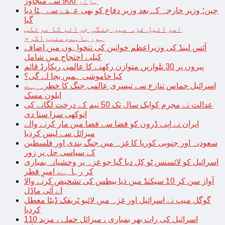
ہزار 900 سے متجاوز
چین؛ وزیر خارجہ کے بعد وزیر دفاع کو بھی عہدے سے ہٹا دیا
گیا
اسرائیل غزہ میں جنگی جرائم کا مرتکب
ہورہاہے،منیراکرم
آئس لینڈ کی وزیراعظم خواتین کی تنخواہوں میں اضافے
کیلیے احتجاج میں شامل
پیروں پر 30 تلواریں متوازن رکھنے کا عالمی ریکارڈ قائم
کیا خاموشی ہمیں بچا لے گی؟
اسرائیل حماس تنازع سے تیسری عالمی جنگ کا خطرہ ہے،
ایلون مسک
عدالت نے مجرم کوایک سال تک 50 نیم کے درخت لگانے کی
انوکھی سزا سنا دی
ایران نے اپنے ڈرون کو فضا سے فضا میں مار کرنے والے
میزائل سے لیس کردیا
سعودیہ اور جنوبی کوریا کا غزہ میں جنگ بندی اور فلسطین
کے سیاسی حل پر زور
اسرائیل کو لائسنس ٹو کِل دیا گیا جو غزہ پر وحشیانہ بمباری
کر رہا ہے، امیرِ قطر
آواز سن کر 10 سیکنڈ میں ذیا بیطس کی تشخیص کرنے والا
اے آئی ماڈل
گوگل میپ نے اسرائیل اور غزہ میں لائیو ٹریفک ڈیٹا معطل
کردیا
اسرائیل کی رات بھر بمباری ، میزائل حملے ، مزید 110