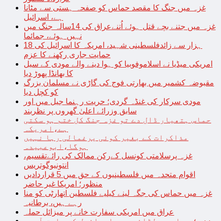
غزہ میں جنگ کا مقصد حماس کو صفحہ ہستی سے مٹانا
ہے، اسرائیل
غزہ میں جتنے بچے قتل ہوئے اُتنےعراق کی 14سالہ جنگ میں
نہیں ہوئے، جمائما
18 ہزار سے زائدفلسطینی شہید، امریکہ کا اسرائیل کی
حمایت جاری رکھنے کا عزم
امریکی میڈیا نے اسلاموفوبیا کو ہوا دینے والے مودی کے سیل
کا بھانڈا پھوڑ دیا
مقبوضہ کشمیر میں بھارتی فوج کی گاڑی نے مسلمان بزرگ
کو کچل دیا
مودی سرکار کی غنڈہ گردی؛ حریت رہنما جیل میں اور
سابق وزرائے اعلیٰ گھروں پر نظربند
حماس ہتھیار ڈال دے تو غزہ جنگ کل ختم ہو سکتی
ہے،امریکہ
مذاکرات کے بغیر کوئی یرغمالی رہا نہیں
ہوگا،ابوعبیدہ
غزہ پرسلامتی کونسل کےرکن ممالک کی رائےتقسیم،
انتونیوگوتریس
اقوام متحدہ میں فلسطینیوں کے حق میں 5 قراردادیں
منظور؛ امریکا غیر حاضر
غزہ میں حماس کی جگہ لینے کیلیے فلسطین اتھارٹی کو منا
رہے ہیں، برطانیہ
عراق میں امریکی سفارت خانے پر میزائل حملہ
غزہ؛ حماس سے لڑائی میں اسرائیل کے سابق آرمی