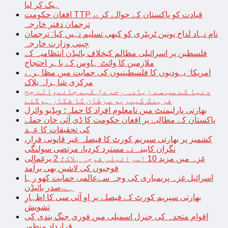
ہیک کر لیا
افغان حکومت TTP قیادت کو پاکستان کے حوالے کرے،
ترجمان دفتر خارجہ
نام نہاد لداخ یونین ٹریٹری کو کبھی تسلیم نہیں کیا: ترجمان
چینی وزارت خارجہ
فلسطین پر اسرائیلی مظالم کیخلاف بائیڈن انتظامیہ کے
ملازمین کا وائٹ ہاوس کے باہر احتجاج
امریکا: یہودیوں کا فلسطینیوں کی حمایت میں مظاہرہ،
مرکزی شاہراہ بلاک
دنیا کے سب سے زیادہ رحم دل کہے جانےوالے جج
فرینک کیپریو سرطان کا شکار ہوگئے
بھارتی پارلیمنٹ میں نامعلوم افراد کا حملہ؛ ویڈیو وائرل
پاکستان کے مطالبے پر افغان حکومت کا ڈی آئی خان حملے
کی تحقیقات کا عہد
کشمیر پر بھارتی سپریم کورٹ کا فیصلہ غیر قانونی قرار،
نگران کابینہ نے مسترد کردیا، مرتضی سولنگی
غزہ میں مزید 10 اسرائیلی فوجی ہلاک؛ 2 یرغمالی
فوجیوں کی لاشیں بھی برآمد
اسرائیل غزہ پربمباری کی وجہ سےعالمی حمایت کھو رہا
ہے،صدر بائیڈن
بھارتی سپریم کورٹ کے فیصلے پر او آئی سی کا اظہارِ
تشویش
اقوام متحدہ کی جنرل اسمبلی میں فوری جنگ بندی کی
قرارداد منظور