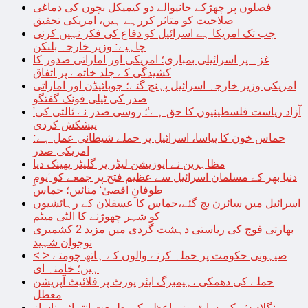
فصلوں پر چھڑکے جانیوالے دو کیمیکل بچوں کی دماغی
صلاحیت کو متاثر کررہے ہیں، امریکی تحقیق
جب تک امریکا ہے اسرائیل کو دفاع کی فکر نہیں کرنی
چاہیے: وزیر خارجہ بلنکن
غزہ پر اسرائیلی بمباری؛ امریکی اور اماراتی صدور کا
کشیدگی کے جلد خاتمے پر اتفاق
امریکی وزیر خارجہ اسرائیل پہنچ گئے؛ جوبائیڈن اور اماراتی
صدر کی ٹیلی فونک گفتگو
’آزاد ریاست فلسطینیوں کا حق ہے‘؛ روسی صدر نے ثالثی کی
پیشکش کردی
حماس خون کا پیاسا، اسرائیل پر حملے شیطانی عمل ہے:
امریکی صدر
مظاہرین نے اپوزیشن لیڈر پر گلیٹر پھینک دیا
دنیا بھر کے مسلمان اسرائیل سے عظیم فتح پر جمعے کو ’یومِ
طوفانِ اقصیٰ‘ منائیں؛ حماس
اسرائیل میں سائرن بج گئے،حماس کا عسقلان کے رہائشیوں
کو شہر چھوڑنے کا الٹی میٹم
بھارتی فوج کی ریاستی دہشت گردی میں مزید 2 کشمیری
نوجوان شہید
< > صیہونی حکومت پر حملہ کرنے والوں کے ہاتھ چومتے
ہیں؛ خامنہ ای
حملے کی دھمکی ،ہیمبرگ ایئر پورٹ پر فلائیٹ آپریشن
معطل
بنگلادیش کی سابق وزیراعظم کی طبیعت انتہائی ناساز