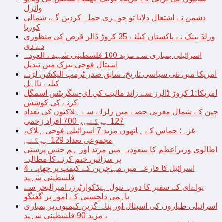
وائرل
دشمن نے اشتعال دلایا تو جوہری حملہ کردیں گے، شمالی
کوریا
ورلڈ بینک نے پاکستان کیلئے 35 کروڑ ڈالر قرض کی منظوری
دے دی
اسرائیلی بمباری سے مزید 100 فلسطینی شہید ، العودہ
اسپتال فوجی بیرک میں تبدیل
امریکا میں نئی سیاسی تاریخ، سابق صدر ٹرمپ الیکشن لڑنے
کیلیے نااہل
امریکا:1 کروڑ ڈالرز سے زائد مالیت کی ای-سگریٹس اسمگل
کرنے کی کوشش
چین کے شمال مغربی حصے میں زلزلے سے ہلاکتوں کی تعداد
127 ہوگئی، 700 افراد زخمی
غزہ؛ حماس کے ہاتھوں مزید 7 اسرائیلی فوجی ہلاک،
مجموعی تعداد 129 ہوگئی
اطالوی وزیراعظم کا سعودیہ میں مرتد اور ہم جنس پرستی
پر سزائیں ختم کرنے کا مطالبہ
اسرائیل کا فارعہ میں مہاجرین کے کیمپ پر چھاپہ، 4
فلسطینی شہید
یواےای کے سفیر کا دورہ نیول ہیڈکوارٹرز، امیرالبحر سے
باہمی دلچسپی کے امور پر گفتگو
اسرائیلی طیاروں کی اسپتال اور پناہ گزین کیمپوں پر بمباری
، مزید 90 فلسطینی شہید