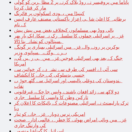
پاناما میں پروفیسر نے روڈ بلاک کرنے پر 2 مظاہرین کو گولی
مار کر قتل کردیا
کینیڈا میں یہودی اسکولوں پر فائرنگ
برطانیہ کا اعلیٰ شاہی اعزاز پاکستانی مصنف عارف انیس
کے نام
بالی ووڈ بھی مسلمانوں کیخلاف بغض میں پیش پیش
غزہ پر اسرائیلی حملوں کا سلسلہ رک نہ سکا، ایک بار پھر
ہسپتالوں کو نشانہ بنا ڈالا
یوکرین پر رونے والے غزہ میں اسرائیلی بمباری پر گونگے
بہرے ہوگئے، ہسپانوی وزیر
جنگ کے بعد بھی اسرائیلی فوجیں غزہ میں ہی رہیں گی،
امریکا
سی آئی اے افسر کی طرف سے نشہ دے کر خواتین سے
جنسی بدسلوکی کیے جانے کا انکشاف
ہندوستان کی دوغلی پالیسی اور اسرائیل سے گٹھ جوڑ بے
نقاب
دو لاکھ سے زائد افغان باشندے واپس جا چکے، غیرقانونی
تارکین وطن کا واپسی کا سلسلہ جاری
ترک پارلیمنٹ نے اسرائیلی مصنوعات کے بائیکاٹ کا اعلان کر
دیا
امریکی نرس دوبارہ غزہ جانے کو تیار
غزہ میں وبائی امراض پھوٹنے کا خطرہ، عالمی ادارہ صحت
کی وارننگ جاری
اسرائیل کا گھناؤنا منصوبہ