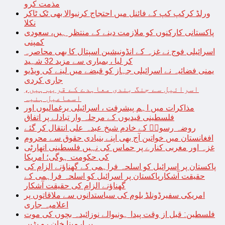
مذمت کرو
ورلڈ کرکپ کپ کے فائنل میں احتجاج کرنیوالا بھی ٹک ٹاکر
نکلا
پاکستانی کارکنوں کو ملازمت دینے کے منتظر ہیں، سعودی
کمپنی
اسرائیلی فوج نے غزہ کے انڈونیشین اسپتال کا بھی محاصرہ
کر لیا ، بمباری سے مزید 32 شہید
یمنی فضائیہ نے اسرائیلی جہاز کو قبضے میں لینے کی ویڈیو
جاری کردی
اسرائیل سے جنگ بندی معاہدے کے قریب ہیں،
اسماعیل ہنیہ
مذاکرات میں اہم پیشرفت ، اسرائیلی یرغمالیوں اور
فلسطینی قیدیوں کے مرحلہ وار تبادلے پر اتفاق
روضہ رسولؐ کے خادم شیخ عبدہ علی انتقال کر گئے
افغانستان میں خواتین آج بھی اپنے بنیادی حقوق سے محروم
غزہ اور مغربی کنارے پر حماس کی نہیں فلسطینی اتھارٹی
کی حکومت ہوگی؛ امریکا
پاکستان پر اسرائیل کو اسلحہ فراہمی کے گھناؤنے الزام کی
حقیقت آشکارپاکستان پر اسرائیل کو اسلحہ فراہمی کے
گھناؤنے الزام کی حقیقت آشکار
امریکی سفیرڈونلڈ بلوم کی سیاستدانوں سے ملاقاتوں پر
اعلامیہ جاری
فلسطین: قبل از وقت پیدا ہونیوالے نوزائیدہ بچوں کی موت
پر ارمینا خان رو پڑیں