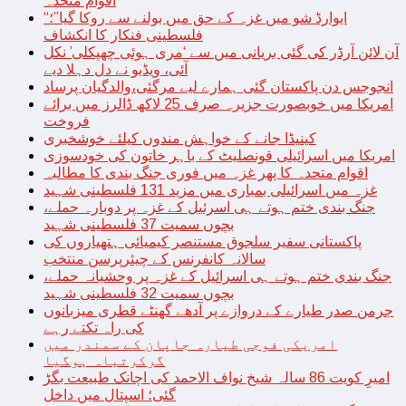
اقوام متحدہ
“ایوارڈ شو میں غزہ کے حق میں بولنے سے روکا گیا”؛
فلسطینی فنکار کا انکشاف
آن لائن آرڈر کی گئی بریانی میں سے ‘مری ہوئی چھپکلی’ نکل
آئی، ویڈیو نے دل دہلا دیے
انجوجس دن پاکستان گئی ہمارے لیے مرگئی،والدگیان پرساد
امریکا میں خوبصورت جزیرہ صرف 25 لاکھ ڈالرز میں برائے
فروخت
کینیڈا جانے کے خواہش مندوں کیلئے خوشخبری
امریکا میں اسرائیلی قونصلیٹ کے باہر خاتون کی خودسوزی
اقوام متحدہ کا پھر غزہ میں فوری جنگ بندی کا مطالبہ
غزہ میں اسرائیلی بمباری میں مزید 131 فلسطینی شہید
جنگ بندی ختم ہوتے ہی اسرئیل کے غزہ پر دوبارہ حملے،
بچوں سمیت 37 فلسطینی شہید
پاکستانی سفیر سلجوق مستنصر کیمیائی ہتھیاروں کی
سالانہ کانفرنس کے چیئرپرسن منتخب
جنگ بندی ختم ہوتے ہی اسرائیل کے غزہ پر وحشیانہ حملے،
بچوں سمیت 32 فلسطینی شہید
جرمن صدر طیارے کے دروازے پر آدھے گھنٹے قطری میزبانوں
کی راہ تکتے رہے
امریکی فوجی طیارہ جاپان کے سمندر میں
گرکرتباہ ہوگیا
امیرِ کویت 86 سالہ شیخ نواف الاحمد کی اچانک طبیعت بگڑ
گئی؛ اسپتال میں داخل