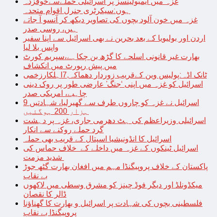
غزہ میں ایمبولینسز پر اسرائیلی حملےسےخوفزدہ
ہوں:سیکرٹری جنرل اقوام متحدہ
غزہ میں خون آلود بچوں کی تصاویر دیکھ کر آنسو آ جاتے
ہیں، روسی صدر
اردن اور بولیویا کے بعد بحرین نے بھی اسرائیل سے اپنا سفیر
واپس بلا لیا
بھارت غیر قانونی اسلحے کا گڑھ بن چکاہے،سپریم کورٹ
میں پیش رپورٹ میں انکشاف
ٹانک اڈہ:پولیس وین کےقریب زوردار دھماکہ,7اہلکارزخمی
اسرائیل کو غزہ میں اپنی ‘جنگ’ عارضی طور پر روک دینی
چاہیے، امریکی صدر
اسرائیل نے غزہ کو چاروں طرف سے گھیرلیا، شہادتیں 9
ہزار 200 ہوگئیں
اسرائیلی وزیراعظم کی ہٹ دھرمی جاری، غزہ پر دہشت
گرد حملے روکنے سے انکار
اسرائیل کا انڈونیشیا اسپتال کے قریب بھی حملہ
اسرائیل ٹینکوں کے غزہ میں داخلے کے خلاف حماس کی
شدید مزمت
پاکستان کے خلاف پروپیگنڈا مہم میں افغان بھارت گٹھ جوڑ
بے نقاب
میکڈونلڈ اور دیگر فوڈ چینز کو مشرق وسطی میں لاکھوں
ڈالر کا نقصان
فلسطینی بچوں کی شہادت پر اسرائیل و بھارت کا گھناؤنا
پروپیگنڈا بے نقاب