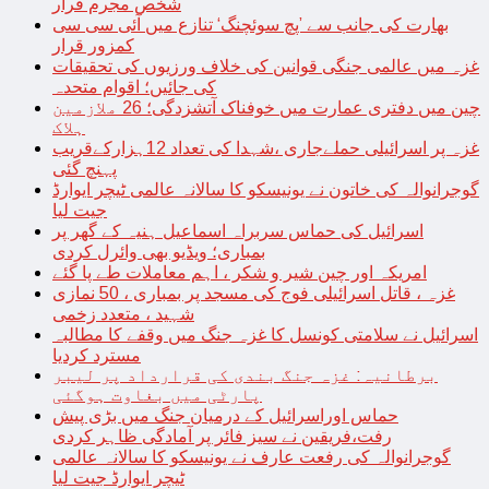
شخص مجرم قرار
بھارت کی جانب سے ’پچ سوئچنگ‘ تنازع میں آئی سی سی
کمزور قرار
غزہ میں عالمی جنگی قوانین کی خلاف ورزیوں کی تحقیقات
کی جائیں؛ اقوام متحدہ
چین میں دفتری عمارت میں خوفناک آتشزدگی؛ 26 ملازمین
ہلاک
غزہ پر اسرائیلی حملےجاری ،شہدا کی تعداد 12ہزارکےقریب
پہنچ گئی
گوجرانوالہ کی خاتون نے یونیسکو کا سالانہ عالمی ٹیچر ایوارڈ
جیت لیا
اسرائیل کی حماس سربراہ اسماعیل ہنیہ کے گھر پر
بمباری؛ ویڈیو بھی وائرل کردی
امریکہ اور چین شیر و شکر ، اہم معاملات طے پا گئے
غزہ ، قاتل اسرائیلی فوج کی مسجد پر بمباری ، 50 نمازی
شہید ، متعدد زخمی
اسرائیل نے سلامتی کونسل کا غزہ جنگ میں وقفے کا مطالبہ
مسترد کردیا
برطانیہ: غزہ جنگ بندی کی قرارداد پر لیبر
پارٹی میں بغاوت ہوگئی
حماس اوراسرائیل کے درمیان جنگ میں بڑی پیش
رفت،فریقین نے سیز فائر پر آمادگی ظاہر کردی
گوجرانوالہ کی رفعت عارف نے یونیسکو کا سالانہ عالمی
ٹیچر ایوارڈ جیت لیا