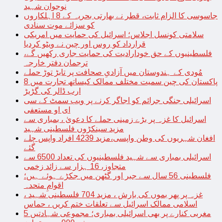
نوجوان شہید
جاسوسی کا الزام ثابت، قطر نے بھارتی بحریہ کے 8 اہلکاروں
کو سزائے موت سنادی
سلامتی کونسل اجلاس؛ اسرائیل کی حمایت میں امریکی
قرارداد کو روس اور چین نے ویٹو کردیا
فلسطینیوں کے حق خودارادیت کی حمایت جاری رکھیں گے،
ترجمان دفتر خارجہ
مُودی کے ہندوستان میں آزادیِ صحافت پر تابڑ توڑ حملے
پاکستان کی چین سمیت مختلف ممالک کیساتھ تجارت میں 8
ارب ڈالر کی گڑبڑ
اسرائیلی جنگی جرائم کو اجاگر کرنے پر ویب سمٹ کے سی
ای او مستعفی
اسرائیل کا غزہ پر بڑے زمینی حملے کا دعویٰ ، بمباری سے
مزید سینکڑوں فلسطینی شہید
افغان شہریوں کی وطن واپسی،مزید 4239 افراد واپس چلے
گئے
اسرائیلی بمباری سے شہید فلسطینیوں کی تعداد 6500 سے
متجاوز، 16 ہزار سے زائد زخمی
فلسطینی 56 سال سے جبر اور گٹھن میں جکڑے ہوئے ہیں؛
اقوامِ متحدہ
غزہ پر پھر بموں کی بارش ، مزید 704 فلسطینی شہید ،
اسلامی ممالک اسرائیل سے تعلقات ختم کریں ، حماس
مغربی کنارے پر بھی اسرائیلی بمباری؛ مجموعی شہادتیں 5