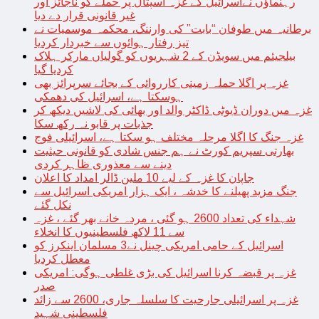
رہنماؤں نےاسرائیل کے غزہ اسپتال پر حملے کو ناجائز اور
غیر قانونی قرار دے دیا
برطانیہ میں طوفان “بابت” کی وارننگ، محکمہ موسمیات نے
تیز رفتار ہوائوں سے خبردار کردیا
بیلجیئم میں سویڈن کے 2 شہریوں کو گولیاں مارکر ہلاک
کردیا گیا
غزہ پر اگلا حملہ زمینی کارروائی کے بجائے سرپرائز بھی
ہوسکتا ہے، اسرائیل کی دھمکی
غزہ میں دوران ڈیوٹی ڈاکٹر والد اور بھائی کی لاشیں دیکھ کر
جذبات پر قابو نہ رکھ سکا
غزہ جنگ کا اگلا مرحلہ مختلف ہو سکتا ہے، اسرائیلی فوج
بھارتی سپریم کورٹ نے ہم جنس شادی کو قانونی حیثیت
دینے سے معذوری ظاہر کردی
جاپان کا غزہ کے لیے 10 ملین ڈالر امداد کا اعلان
جنگ مزید پھیلنے کا خدشہ ، ایک ہزار امریکی اسرائیل سے
نکل گئے
شہداء کی تعداد 2600 ہو گئی ، مردہ خانے بھر گئے ، غزہ
سے 11 لاکھ فلسطینیوں کا انخلاء
اسرائیل کے حامی امریکی چینل نے3 مسلمان اینکرز کو
معطل کردیا
غزہ پر قبضہ کرنا اسرائیل کی بڑی غلطی ہوگی: امریکی
صدر
غزہ پر اسرائیلی جارحیت کا سلسلہ جاری، 2600 سے زائد
فلسطینی شہید