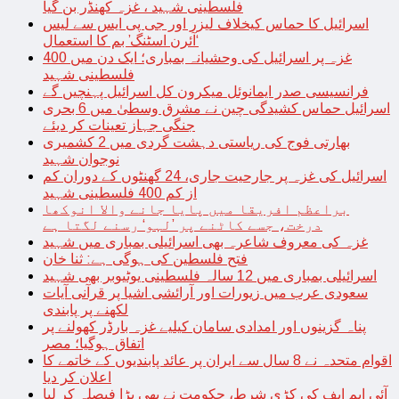
فلسطینی شہید ، غزہ کھنڈر بن گیا
اسرائیل کا حماس کیخلاف لیزر اور جی پی ایس سے لیس
‘آئرن اسٹنگ’ بم کا استعمال
غزہ پر اسرائیل کی وحشیانہ بمباری؛ ایک دن میں 400
فلسطینی شہید
فرانسیسی صدر ایمانوئل میکرون کل اسرائیل پہنچیں گے
اسرائیل حماس کشیدگی چین نے مشرق وسطیٰ میں 6 بحری
جنگی جہاز تعینات کر دیئے
بھارتی فوج کی ریاستی دہشت گردی میں 2 کشمیری
نوجوان شہید
اسرائیل کی غزہ پر جارحیت جاری، 24 گھنٹوں کے دوران کم
از کم 400 فلسطینی شہید
براعظم افریقا میں پایا جانے والا انوکھا
درخت، جسے کاٹنے پر ’لہو‘ رسنے لگتا ہے
غزہ کی معروف شاعرہ بھی اسرائیلی بمباری میں شہید
فتح فلسطین کی ہوگی ہے: ثنا خان
اسرائیلی بمباری میں 12 سالہ فلسطینی یوٹیوبر بھی شہید
سعودی عرب میں زیورات اور آرائشی اشیا پر قرآنی آیات
لکھنے پر پابندی
پناہ گزینوں اور امدادی سامان کیلیے غزہ بارڈر کھولنے پر
اتفاق ہوگیا؛ مصر
اقوام متحدہ نے 8 سال سے ایران پر عائد پابندیوں کے خاتمے کا
اعلان کر دیا
آئی ایم ایف کی کڑی شرط، حکومت نے بھی بڑا فیصلہ کر لیا