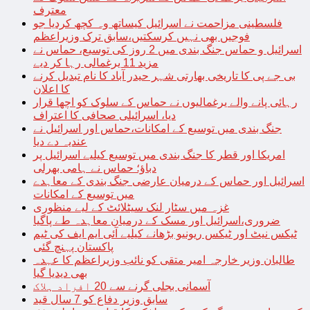
معترف
فلسطینی مزاحمت نے اسرائیل کیساتھ وہ کچھ کردیا جو
فوجیں بھی نہیں کرسکتیں،سابق ترک وزیراعظم
اسرائیل و حماس جنگ بندی میں 2 روز کی توسیع، حماس نے
مزید 11 یرغمالی رہا کر دیے
بی جے پی کا تاریخی بھارتی شہر حیدر آباد کا نام تبدیل کرنے
کا اعلان
رہائی پانے والے یرغمالیوں نے حماس کے سلوک کو اچھا قرار
دیا، اسرائیلی صحافی کا اعتراف
جنگ بندی میں توسیع کے امکانات،حماس اور اسرائیل نے
عندیہ دے دیا
امریکا اور قطر کا جنگ بندی میں توسیع کیلیے اسرائیل پر
دباؤ؛ حماس نے ہامی بھرلی
اسرائیل اور حماس کے درمیان عارضی جنگ بندی کے معاہدے
میں توسیع کے امکانات
غزہ میں سٹار لنک سیٹلائٹ کے لیے منظوری
ضروری،اسرائیل اور مسک کے درمیان معاہدہ طے پاگیا
ٹیکس نیٹ اور ٹیکس ریونیو بڑھانے کیلیے آئی ایم ایف کی ٹیم
پاکستان پہنچ گئی
طالبان وزیر خارجہ امیر متقی کو نائب وزیراعظم کا عہدہ
بھی دیدیا گیا
آسمانی بجلی گرنے سے 20 افراد ہلاک
سابق وزیر دفاع کو 7 سال قید