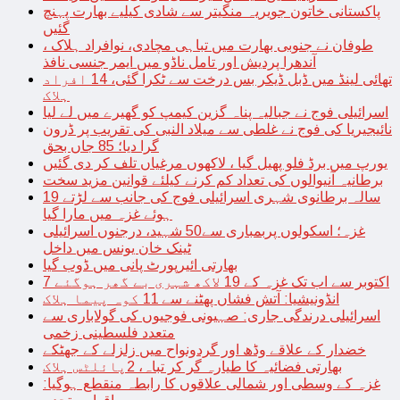
پاکستانی خاتون جویریہ منگیتر سے شادی کیلیے بھارت پہنچ
گئیں
طوفان نے جنوبی بھارت میں تباہی مچادی، نوافراد ہلاک ،
آندھرا پردیش اور تامل ناڈو میں ایمر جنسی نافذ
تھائی لینڈ میں ڈبل ڈیکر بس درخت سے ٹکرا گئی، 14 افراد
ہلاک
اسرائیلی فوج نے جبالیہ پناہ گزین کیمپ کو گھیرے میں لے لیا
نائیجیریا کی فوج نے غلطی سے میلاد النبی کی تقریب پر ڈرون
گرا دیا؛ 85 جاں بحق
یورپ میں برڈ فلو پھیل گیا ، لاکھوں مرغیاں تلف کر دی گئیں
برطانیہ آنیوالوں کی تعداد کم کرنے کیلئے قوانین مزید سخت
19 سالہ برطانوی شہری اسرائیلی فوج کی جانب سے لڑتے
ہوئے غزہ میں مارا گیا
غزہ؛ اسکولوں پربمباری سے50 شہید، درجنوں اسرائیلی
ٹینک خان یونس میں داخل
بھارتی ائیرپورٹ پانی میں ڈوب گیا
7 اکتوبر سے اب تک غزہ کے 19 لاکھ شہری بے گھر ہوگئے
انڈونیشیا: آتش فشاں پھٹنے سے 11 کوہ پیما ہلاک
اسرائیلی درندگی جاری: صہیونی فوجیوں کی گولاباری سے
متعدد فلسطینی زخمی
خضدار کے علاقے وڈھ اور گردونواح میں زلزلے کے جھٹکے
بھارتی فضائیہ کا طیارہ گر کر تباہ، 2پائلٹس ہلاک
غزہ کے وسطی اور شمالی علاقوں کا رابطہ منقطع ہوگیا: