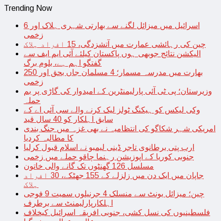
Trending Now
اسرائیل میں میزائل لگنے سے بھارتی شہری ہلاک اور 6
زخمی
چین کی رہائشی عمارت میں آتشزدگی، 15 افراد ہلاک
الیکشن نتائج جوبھی ہوں پاکستان کیلئے آئی ایم ایف سے
گفتگو اہم ہے، بلوم برگ
بھارت میں مدرسہ مسمار؛ 4 مسلمان جاں بحق اور 250
زخمی
وزیرستان؛ پی ٹی آئی پارلیمنٹرین کے امیدوار کی گاڑی پر بم
حملہ
وکی لیکس کو ہیکنگ ٹولز لیک کرنے والے سی آئی اے کے
سابق اہلکار کو 40 سال قید
امریکی شہر شکاگو کی انتظامیہ نے بھی غزہ میں جنگ بندی
کا مطالبہ کردیا
ارب پتی برطانوی تاجر ڈینی لیمبو نے اسلام قبول کرلیا
جنوبی کوریا کے اپوزیشن رہنما چاقو حملے میں زخمی
مسلسل 126 گھنٹوں تک گانے والی خاتون
جاپان میں ایک دن میں زلزلے کے 155 جھٹکے، 30 افراد
ہلاک
چین؛ میزائل یونٹ سے منسلک 4 جرنیلوں سمیت 9 فوجی
اہلکارپارلیمنٹ سے برطرف
فلسطینیوں کی نسل کشی، جنوبی افریقہ اسرائیل کیخلاف