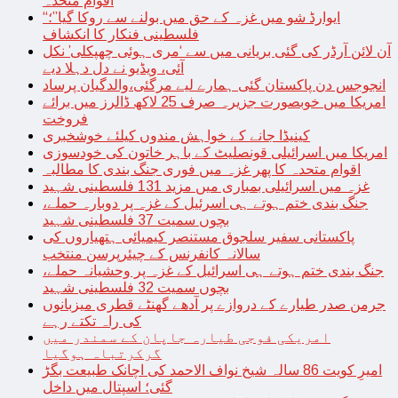
اقوام متحدہ
“ایوارڈ شو میں غزہ کے حق میں بولنے سے روکا گیا”؛
فلسطینی فنکار کا انکشاف
آن لائن آرڈر کی گئی بریانی میں سے ‘مری ہوئی چھپکلی’ نکل
آئی، ویڈیو نے دل دہلا دیے
انجوجس دن پاکستان گئی ہمارے لیے مرگئی،والدگیان پرساد
امریکا میں خوبصورت جزیرہ صرف 25 لاکھ ڈالرز میں برائے
فروخت
کینیڈا جانے کے خواہش مندوں کیلئے خوشخبری
امریکا میں اسرائیلی قونصلیٹ کے باہر خاتون کی خودسوزی
اقوام متحدہ کا پھر غزہ میں فوری جنگ بندی کا مطالبہ
غزہ میں اسرائیلی بمباری میں مزید 131 فلسطینی شہید
جنگ بندی ختم ہوتے ہی اسرئیل کے غزہ پر دوبارہ حملے،
بچوں سمیت 37 فلسطینی شہید
پاکستانی سفیر سلجوق مستنصر کیمیائی ہتھیاروں کی
سالانہ کانفرنس کے چیئرپرسن منتخب
جنگ بندی ختم ہوتے ہی اسرائیل کے غزہ پر وحشیانہ حملے،
بچوں سمیت 32 فلسطینی شہید
جرمن صدر طیارے کے دروازے پر آدھے گھنٹے قطری میزبانوں
کی راہ تکتے رہے
امریکی فوجی طیارہ جاپان کے سمندر میں
گرکرتباہ ہوگیا
امیرِ کویت 86 سالہ شیخ نواف الاحمد کی اچانک طبیعت بگڑ
گئی؛ اسپتال میں داخل