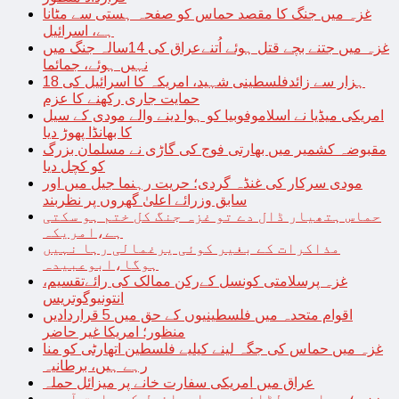
غزہ میں جنگ کا مقصد حماس کو صفحہ ہستی سے مٹانا
ہے، اسرائیل
غزہ میں جتنے بچے قتل ہوئے اُتنےعراق کی 14سالہ جنگ میں
نہیں ہوئے، جمائما
18 ہزار سے زائدفلسطینی شہید، امریکہ کا اسرائیل کی
حمایت جاری رکھنے کا عزم
امریکی میڈیا نے اسلاموفوبیا کو ہوا دینے والے مودی کے سیل
کا بھانڈا پھوڑ دیا
مقبوضہ کشمیر میں بھارتی فوج کی گاڑی نے مسلمان بزرگ
کو کچل دیا
مودی سرکار کی غنڈہ گردی؛ حریت رہنما جیل میں اور
سابق وزرائے اعلیٰ گھروں پر نظربند
حماس ہتھیار ڈال دے تو غزہ جنگ کل ختم ہو سکتی
ہے،امریکہ
مذاکرات کے بغیر کوئی یرغمالی رہا نہیں
ہوگا،ابوعبیدہ
غزہ پرسلامتی کونسل کےرکن ممالک کی رائےتقسیم،
انتونیوگوتریس
اقوام متحدہ میں فلسطینیوں کے حق میں 5 قراردادیں
منظور؛ امریکا غیر حاضر
غزہ میں حماس کی جگہ لینے کیلیے فلسطین اتھارٹی کو منا
رہے ہیں، برطانیہ
عراق میں امریکی سفارت خانے پر میزائل حملہ
غزہ؛ حماس سے لڑائی میں اسرائیل کے سابق آرمی