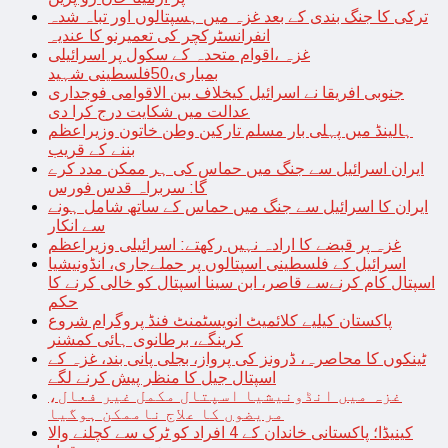
ترکی کا جنگ بندی کے بعد غزہ میں ہسپتالوں اور تباہ شدہ
انفرانسٹرکچر کی تعمیرنو کا عندیہ
غزہ ،اقوام متحدہ کے سکول پر اسرائیلی
بمباری،50فلسطینی شہید
جنوبی افریقا نے اسرائیل کیخلاف بین الاقوامی فوجداری
عدالت میں شکایت درج کرا دی
ہالینڈ میں پہلی بار مسلم تارکین وطن خاتون وزیراعظم
بننے کے قریب
ایران اسرائیل سے جنگ میں حماس کی ہر ممکن مدد کرے
گا: سربراہ قدس فورس
ایران کا اسرائیل سے جنگ میں حماس کے ساتھ شامل ہونے
سے انکار
غزہ پر قبضے کا ارادہ نہیں رکھتے: اسرائیلی وزیراعظم
اسرائیل کے فلسطینی اسپتالوں پر حملےجاری، انڈونیشیا
اسپتال کام کرنےسے قاصر، ابن سینا اسپتال کو خالی کرنے کا
حکم
پاکستان کیلیے کلائمیٹ انویسٹمنٹ فنڈ پروگرام شروع
کرینگے، برطانوی ہائی کمشنر
ٹینکوں کا محاصرہ، ڈرونز کی پرواز، بجلی پانی بند، غزہ کے
اسپتال جیل کا منظر پیش کرنے لگے
غزہ میں انڈونیشیا اسپتال مکمل غیر فعال،
مریضوں کا علاج ناممکن ہوگیا
کینیڈا؛ پاکستانی خاندان کے 4 افراد کو ٹرک سے کچلنے والا