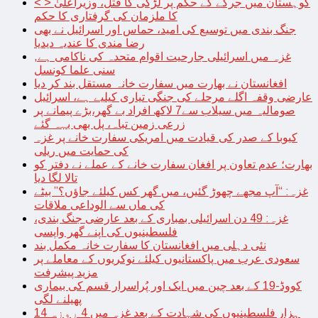
< > کوہستان میں جرگے کے حکم پر لڑکی کا قتل، وزیراعلیٰ
کا ملزمان کی گرفتاری کا حکم
جنگ بندی میں توسیع کی امید، حماس اور اسرائیل نے بھی
رضا مندی کا عندیہ دیدیا
غزہ میں اسرائیلی جارحیت اقوام متحدہ کی ناکامی ہے,
سنی علما کونسل
افغانستان نے بھارت میں سفارت خانہ مستقل بند کر دیا
عارضی وقفہ اگلے مرحلے کی جنگی تیاری کیلیے ہے، اسرائیل
صومالیہ میں سیلاب سے7 لاکھ افراد بے گھر،بڑے پیمانے پر
زرعی زمین تباہ، پل بھی بہہ گئے
کیوبا کے صدر کی قیادت میں امریکی سفارت خانے پر غزہ
کی حمایت میں ریلی
بھارت؛ عدم تعاون پر افغان سفارت خانے کے عملے نے دفتر کو
تالا لگا دیا
غزہ: “آپ مجھے چھوڑ گئیں، میں گھر کس کیلئے جاؤں؟” بیٹے
کی ماں سے الوداعی ملاقات
غزہ: 49 دن اسرائیلی بمباری کے بعد عارضی جنگ بندی،
فلسطینیوں کی اپنے گھر واپسی
نئی دہلی میں افغانستان کا سفارت خانہ مکمل بند
سعودی عرب میں پاکستانیوں کیلئے نوکریوں کے معاملے پر
مزید پیشرفت
کووڈ-19 کے بعد چین میں ایک اور پُراسرار قسم کی بیماری
پھیلنے لگی
14 ہزار فلسطینیوں کی شہادت کے بعد غزہ میں 4 روزہ