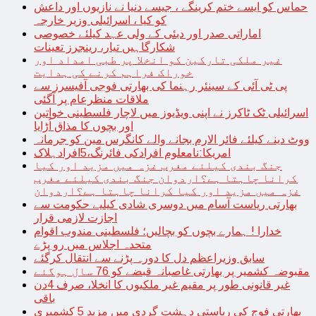
حماس کو ایسے ختم کرینگے ، جیسے دنیا نے نازیوں اور داعش
کو کیا ، اسرائیلی وزیر خارجہ
اماراتی صدر اور دبئی کے ولی عہد کیلئے خصوصی
شکارگاہیں تیار، رینجرز تعینات
غیر ملکی تارکین کو انخلا پر طبی امداد اور
خوراک فراہم کرنے کی ہدایت
پی ٹی آئی کے سینئر رہنما کی بھارتی فوجی آفیسرز سے
ملاقات منظرعام پر آگئی
اسرائیلی ٹک ٹاکرز نے اپنی ویڈیوز میں لاچار فلسطینی خواتین
اور بچوں کا مذاق اُڑایا
ووٹ دینے کیلئے فائر الارم بجانے والے کانگرس مین کو جرمانہ
امریکا:نامعلوم افرادکی فائرنگ،5افرادہلاک
جنگ بندی کیلئے مغرب غزہ میں مزید اور کیا
کرانا چاہتا ہے؟اردوان جنگ بندی کیلئے مغرب
غزہ میں مزید اور کیا کرانا چاہتا ہے؟اردوان
بھارتی ریاست آسام میں دوسری شادی کیلیے حکومت سے
اجازت لازمی قرار
خدارا ! ہمارے بچوں کو بچالیں؛ فلسطینی مندوب اقوام
متحدہ اجلاس میں رو پڑے
سابق وزیراعظم دل کا دورہ پڑنے سے انتقال کرگئے
مقبوضہ کشمیر پر بھارتی غاصبانہ قبضے کو 76 سال ہوگئے
غیر قانونی طور پر مقیم غیر ملکیوں کا انخلا، صرف 4دن
باقی
بھارتی فوج کی ریاستی دہشت گردی میں مزید 5 کشمیری