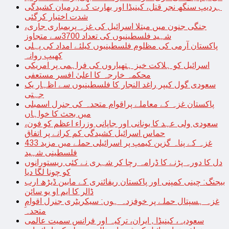
ہردیپ سنگھ نجر قتل، کینیڈا اور بھارت کے درمیان کشیدگی
شدت اختیار کرگئی
جنگی جنون میں مبتلا اسرائیل کی غزہ پربمباری جاری،
شہید فلسطینیوں کی تعداد 3700سے متجاوز
پاکستان آرمی کی مظلوم فلسطینیوں کیلئے امداد کی پہلی
کھیپ روانہ
اسرائیل کو ہلاکت خیز ہتھیاروں کی فراہمی پر امریکی
محکمہ خارجہ کا اعلیٰ افسر مستعفی
سعودی گول کیپر راغد النجار کا فلسطینیوں سے اظہار یک
جہتی
پاکستان غزہ کے معاملے پراقوام متحدہ کی جنرل اسمبلی
میں بحث کا خواہاں
سعودی ولی عہد کا یونانی اور جاپانی وزراء اعظم کو فون،
حماس اسرائیل کشیدگی کم کرانے پر اتفاق
غزہ کے پناہ گزین کیمپ پر اسرائیلی حملے میں مزید 433
فلسطینی شہید
دل کا دورہ پڑنے کا ڈرامہ رچا کر شہری نے کئی ریستورانوں
کو چونا لگا دیا
بیجنگ: چینی کمپنی اور پاکستان ریفائنری کے مابین ڈیڑھ ارب
ڈالر کا ایم او یو سائن
غزہ ہسپتال حملے پر خوفزدہ ہوں: سیکریٹری جنرل اقوامِ
متحدہ
سعودیہ، کینیڈا , ایران، ترکیہ اور فرانس سمیت عالمی