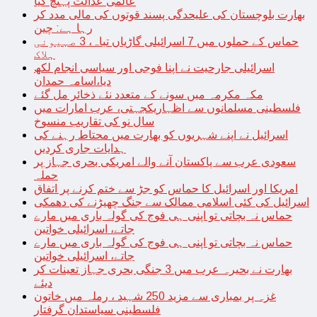
عالمی عدالت پہنچ گیا
بھارت بلوچستان کی علیحدگی پسند قوتوں کی مالی مدد کر
رہا ہے: چین
حماس کے حملوں میں 7 اسرائیلی گاڑیاں تباہ، 3 صہیونی
ہلاک
اسرائیلی جارحیت نے اپنا فوجی اور سیاسی انجام لکھ
دیا،اسامہ حمدان
مکہ مکرمہ میں سونے کے متعدد نئے ذخائر مل گئے
فلسطینی مسلمانوں سے اظہاریکجہتی، عرب امارات میں
سال نو کی تقاریب منسوخ
اسرائیل نے اپنے شہریوں کو بھارت میں محتاط رہنے کی
ہدایات جاری کردیں
سعودی عرب سے پاکستان آنے والے امریکی بحری جہاز پر
حملہ
امریکا اور اسرائیل کا حماس کو جڑ سے ختم کرنے پر اتفاق
اسرائیل کی کئی اسلامی ممالک سے جنگ چھیڑنے کی دھمکی
حماس نہ بچاتی تو اپنی ہی فوج کی گولہ باری میں مارے
جاتے، اسرائیلی خواتین
حماس نہ بچاتی تو اپنی ہی فوج کی گولہ باری میں مارے
جاتے، اسرائیلی خواتین
بھارت نے بحیرہ عرب میں 3 جنگی بحری جہاز تعینات کر
دیئے
غزہ پر بمباری سے مزید 250 شہید ، رملہ میں خاتون
فلسطینی سیاستدان گرفتار