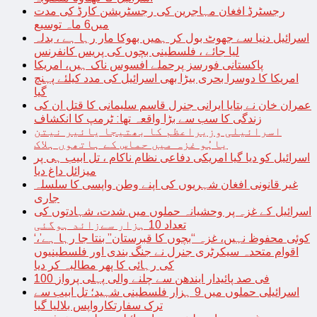
رجسٹرڈ افغان مہاجرین کی رجسٹریشن کارڈ کی مدت
میں6 ماہ توسیع
اسرائیل دنیا سے جھوٹ بول کر ہمیں بھوکا مار رہا ہے ، بدلہ
لیا جائے ، فلسطینی بچوں کی پریس کانفرنس
پاکستانی فورسز پرحملے افسوس ناک ہیں، امریکا
امریکا کا دوسرا بحری بیڑا بھی اسرائیل کی مدد کیلئے پہنچ
گیا
عمران خان نے بتایا ایرانی جنرل قاسم سلیمانی کا قتل ان کی
زندگی کا سب سے بڑا واقعہ تھا: ٹرمپ کا انکشاف
اسرائیلی وزیراعظم کا بھتیجا یائیر نیتن
یاہُو غزہ میں حماس کے ہاتھوں ہلاک
اسرائیل کو دیا گیا امریکی دفاعی نظام ناکام ، تل ابیب ہی پر
میزائل داغ دیا
غیر قانونی افغان شہریوں کی اپنے وطن واپسی کا سلسلہ
جاری
اسرائیل کے غزہ پر وحشیانہ حملوں میں شدت، شہادتوں کی
تعداد 10 ہزار سےزائد ہوگئی
‘کوئی محفوظ نہیں، غزہ “بچوں کا قبرستان” بنتا جا رہا ہے’،
اقوام متحدہ سیکرٹری جنرل نے جنگ بندی اور فلسطینیوں
کی رہائی کا پھر مطالبہ کر دیا
100 فی صد پائیدار ایندھن سے چلنے والی پہلی پرواز
اسرائیلی حملوں میں 9 ہزار فلسطینی شہید؛ تل ابیب سے
ترک سفارتکارواپس بلالیا گیا