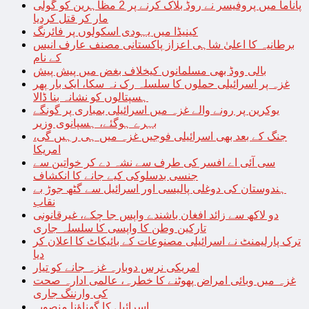
پاناما میں پروفیسر نے روڈ بلاک کرنے پر 2 مظاہرین کو گولی
مار کر قتل کردیا
کینیڈا میں یہودی اسکولوں پر فائرنگ
برطانیہ کا اعلیٰ شاہی اعزاز پاکستانی مصنف عارف انیس
کے نام
بالی ووڈ بھی مسلمانوں کیخلاف بغض میں پیش پیش
غزہ پر اسرائیلی حملوں کا سلسلہ رک نہ سکا، ایک بار پھر
ہسپتالوں کو نشانہ بنا ڈالا
یوکرین پر رونے والے غزہ میں اسرائیلی بمباری پر گونگے
بہرے ہوگئے، ہسپانوی وزیر
جنگ کے بعد بھی اسرائیلی فوجیں غزہ میں ہی رہیں گی،
امریکا
سی آئی اے افسر کی طرف سے نشہ دے کر خواتین سے
جنسی بدسلوکی کیے جانے کا انکشاف
ہندوستان کی دوغلی پالیسی اور اسرائیل سے گٹھ جوڑ بے
نقاب
دو لاکھ سے زائد افغان باشندے واپس جا چکے، غیرقانونی
تارکین وطن کا واپسی کا سلسلہ جاری
ترک پارلیمنٹ نے اسرائیلی مصنوعات کے بائیکاٹ کا اعلان کر
دیا
امریکی نرس دوبارہ غزہ جانے کو تیار
غزہ میں وبائی امراض پھوٹنے کا خطرہ، عالمی ادارہ صحت
کی وارننگ جاری
اسرائیل کا گھناؤنا منصوبہ