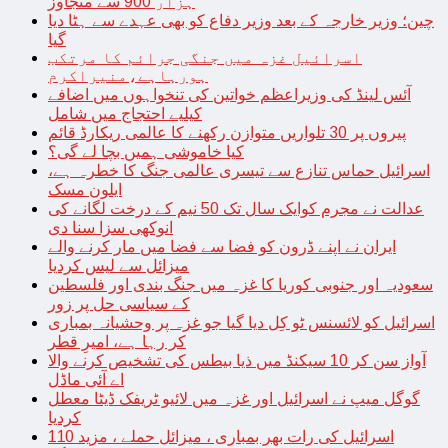
ہزار 900 سے متجاوز
چین؛ وزیر خارجہ کے بعد وزیر دفاع کو بھی عہدے سے ہٹا دیا
گیا
اسرائیل غزہ میں جنگی جرائم کا مرتکب
ہورہاہے،منیراکرم
آئس لینڈ کی وزیراعظم خواتین کی تنخواہوں میں اضافے
کیلیے احتجاج میں شامل
پیروں پر 30 تلواریں متوازن رکھنے کا عالمی ریکارڈ قائم
کیا خاموشی ہمیں بچا لے گی؟
اسرائیل حماس تنازع سے تیسری عالمی جنگ کا خطرہ ہے،
ایلون مسک
عدالت نے مجرم کوایک سال تک 50 نیم کے درخت لگانے کی
انوکھی سزا سنا دی
ایران نے اپنے ڈرون کو فضا سے فضا میں مار کرنے والے
میزائل سے لیس کردیا
سعودیہ اور جنوبی کوریا کا غزہ میں جنگ بندی اور فلسطین
کے سیاسی حل پر زور
اسرائیل کو لائسنس ٹو کِل دیا گیا جو غزہ پر وحشیانہ بمباری
کر رہا ہے، امیرِ قطر
آواز سن کر 10 سیکنڈ میں ذیا بیطس کی تشخیص کرنے والا
اے آئی ماڈل
گوگل میپ نے اسرائیل اور غزہ میں لائیو ٹریفک ڈیٹا معطل
کردیا
اسرائیل کی رات بھر بمباری ، میزائل حملے ، مزید 110