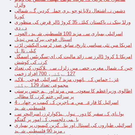
وائرل
دشمن نے اشتعال دلایا تو جوہری حملہ کردیں گے، شمالی
کوریا
ورلڈ بینک نے پاکستان کیلئے 35 کروڑ ڈالر قرض کی منظوری
دے دی
اسرائیلی بمباری سے مزید 100 فلسطینی شہید ، العودہ
اسپتال فوجی بیرک میں تبدیل
امریکا میں نئی سیاسی تاریخ، سابق صدر ٹرمپ الیکشن لڑنے
کیلیے نااہل
امریکا:1 کروڑ ڈالرز سے زائد مالیت کی ای-سگریٹس اسمگل
کرنے کی کوشش
چین کے شمال مغربی حصے میں زلزلے سے ہلاکتوں کی تعداد
127 ہوگئی، 700 افراد زخمی
غزہ؛ حماس کے ہاتھوں مزید 7 اسرائیلی فوجی ہلاک،
مجموعی تعداد 129 ہوگئی
اطالوی وزیراعظم کا سعودیہ میں مرتد اور ہم جنس پرستی
پر سزائیں ختم کرنے کا مطالبہ
اسرائیل کا فارعہ میں مہاجرین کے کیمپ پر چھاپہ، 4
فلسطینی شہید
یواےای کے سفیر کا دورہ نیول ہیڈکوارٹرز، امیرالبحر سے
باہمی دلچسپی کے امور پر گفتگو
اسرائیلی طیاروں کی اسپتال اور پناہ گزین کیمپوں پر بمباری
، مزید 90 فلسطینی شہید