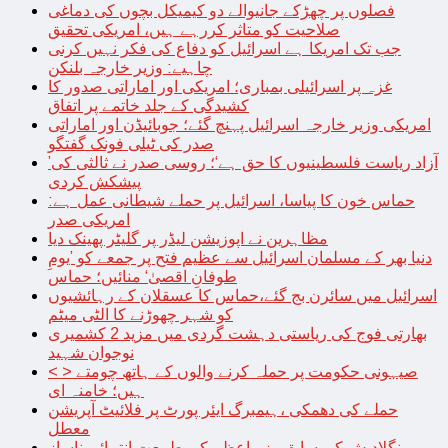
فصلوں پر چھڑکے جانیوالے دو کیمیکل بچوں کی دماغی
صلاحیت کو متاثر کررہے ہیں، امریکی تحقیق
جب تک امریکا ہے اسرائیل کو دفاع کی فکر نہیں کرنی
چاہیے: وزیر خارجہ بلنکن
غزہ پر اسرائیلی بمباری؛ امریکی اور اماراتی صدور کا
کشیدگی کے جلد خاتمے پر اتفاق
امریکی وزیر خارجہ اسرائیل پہنچ گئے؛ جوبائیڈن اور اماراتی
صدر کی ٹیلی فونک گفتگو
’آزاد ریاست فلسطینیوں کا حق ہے‘؛ روسی صدر نے ثالثی کی
پیشکش کردی
حماس خون کا پیاسا، اسرائیل پر حملے شیطانی عمل ہے:
امریکی صدر
مظاہرین نے اپوزیشن لیڈر پر گلیٹر پھینک دیا
دنیا بھر کے مسلمان اسرائیل سے عظیم فتح پر جمعے کو ’یومِ
طوفانِ اقصیٰ‘ منائیں؛ حماس
اسرائیل میں سائرن بج گئے،حماس کا عسقلان کے رہائشیوں
کو شہر چھوڑنے کا الٹی میٹم
بھارتی فوج کی ریاستی دہشت گردی میں مزید 2 کشمیری
نوجوان شہید
< > صیہونی حکومت پر حملہ کرنے والوں کے ہاتھ چومتے
ہیں؛ خامنہ ای
حملے کی دھمکی ،ہیمبرگ ایئر پورٹ پر فلائیٹ آپریشن
معطل
بنگلادیش کی سابق وزیراعظم کی طبیعت انتہائی ناساز