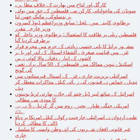
کارگل اور لداخ میں بھارت کے خلاف مظاہرے
سویڈن کی ماحولیاتی کارکن سے فلسطین کے حق میں بولنے
پر بدسلوکی، مائیک چھین لیا
برطانوی کابینہ میں ہلچل؛ سابق وزیراعظم ڈیوڈ کیمرون
وزیر خارجہ مقرر
فلسطین ریلی پر طاقت کا استعمال؛ برطانوی وزیر داخلہ کو
برطرف کردیا گیا
مشہور برانڈ کا بانی جنسی زیادتی کے جرم میں مجرم قرار
غزہ میں قیامت صغریٰ ، الشفاء اسپتال کے اندر اور باہر
لاشوں کے انبار ، دفنانے والا کوئی نہیں
اسکینڈے نیوین ممالک میں فلسطین کے 50 سال پرانے نغمے
کی گونج
اسرائیلی بربریت جاری ، غزہ کے اسپتال قبرستانوں میں
تبدیل ، حماس نے قیدیوں کی رہائی کیلئے مذاکرات معطل کر
دیئے
اسرائیل کے ساتھ لیبر ڈیل ختم کی جائے، بھارتی ٹریڈ یونینوں
کا مودی سے مطالبہ
امریکی جنگی طیارہ بحیرہ روم میں گر کرتباہ، 5 فوجی
ہلاک
طیب اردوان نے اسرائیلی جارحیت رکوانے کیلئے امریکا پر دباؤ
ڈالنے کا مطالبہ کردیا
غیر قانونی افغان شہریوں کی اپنےوطن واپسی کا سلسلہ
جاری