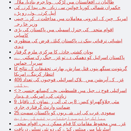
طالبان نے افغانستان میں لڑکی ہونا جرم بنادیا، ملالہ
حکمراں شمالی کوریا خواتین سے زیادہ بچے پیدا کرنے کی
اپیل کرتے ہوئے رو پڑے
امریکہ چین کے اندرونی معاملات میں مداخلت نہ کرے: چینی
وزیر خا رجہ
اقوام متحدہ کی جنرل اسمبلی میں پاکستان کی بڑی
کامیابی
ایشیائی ترقیاتی بینک نے پاکستان کیلئے قرض کی منظوری
دیدی
یونان کشتی حادثے کا مرکزی ملزم گرفتار
پاکستان اسرائیل کو دھمکی دے تو غزہ جنگ رک سکتی ہے،
سربراہ حماس
گرپتونت سنگھ پنوں قتل سازش، بھارتی تحقیقات کے نتائج کا
انتظار کرینگے، امریکا
غزہ کے آپریشن میں ہلاک اسرائیلی فوجیوں کی تعداد 406
ہوگئی
< > اسرائیلی فوج نے جیل میں فلسطینی بچے کیساتھ جنسی
زیادتی کی، امریکی عہدیدار
9 مئی جلاؤگھیراؤ کیس: 8 پی ٹی آئی رہنماؤں کے ناقابل
ضمانت وارنٹ گرفتاری جاری
سعودی عرب کی اپنے شہریوں کو پاکستان سمیت 25
ممالک جانے سے اجتناب برتنے کی ہدایت
غزہ میں محفوظ مقامات کا قیام ممکن نہیں، اقوام متحدہ
آسٹریلیا میں مینٹس کیڑے کی دو نئی نسلیں دریافت