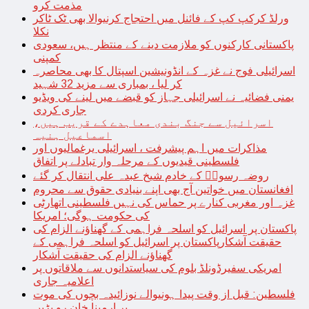
مذمت کرو
ورلڈ کرکپ کپ کے فائنل میں احتجاج کرنیوالا بھی ٹک ٹاکر
نکلا
پاکستانی کارکنوں کو ملازمت دینے کے منتظر ہیں، سعودی
کمپنی
اسرائیلی فوج نے غزہ کے انڈونیشین اسپتال کا بھی محاصرہ
کر لیا ، بمباری سے مزید 32 شہید
یمنی فضائیہ نے اسرائیلی جہاز کو قبضے میں لینے کی ویڈیو
جاری کردی
اسرائیل سے جنگ بندی معاہدے کے قریب ہیں،
اسماعیل ہنیہ
مذاکرات میں اہم پیشرفت ، اسرائیلی یرغمالیوں اور
فلسطینی قیدیوں کے مرحلہ وار تبادلے پر اتفاق
روضہ رسولؐ کے خادم شیخ عبدہ علی انتقال کر گئے
افغانستان میں خواتین آج بھی اپنے بنیادی حقوق سے محروم
غزہ اور مغربی کنارے پر حماس کی نہیں فلسطینی اتھارٹی
کی حکومت ہوگی؛ امریکا
پاکستان پر اسرائیل کو اسلحہ فراہمی کے گھناؤنے الزام کی
حقیقت آشکارپاکستان پر اسرائیل کو اسلحہ فراہمی کے
گھناؤنے الزام کی حقیقت آشکار
امریکی سفیرڈونلڈ بلوم کی سیاستدانوں سے ملاقاتوں پر
اعلامیہ جاری
فلسطین: قبل از وقت پیدا ہونیوالے نوزائیدہ بچوں کی موت
پر ارمینا خان رو پڑیں