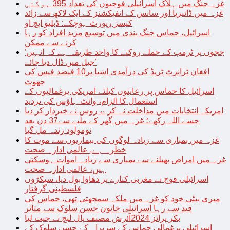
غزہ جنگ میں ہلاک اسرائیلی فوجیوں کی تعداد 395 ہوگئی
غزہ میں ڈائیریا اور سانس کے انفیکشنز کے ایک لاکھ سے زائد
کیسز رپورٹ ہوچکے: ڈبلیو ایچ او
اسرائیل، حماس جنگ بندی میں توسیع مزید افراد کو رہا
کرنے سے ممکن
‘ججوں پر ٹرمپ کے حملے روکنے کا واحد طریقہ ہے کہ انہیں
جیل میں ڈال دیا جائے’
افغان ٹرانزٹ ٹریڈ کی درآمدی اشیا پر10 فیصد فیس کی
چھوٹ
اسرائیل کا حماس پر رعایتوں کیلئے امریکی یرغمالیوں کے
استعمال کا الزام، وائٹ ہاؤس کی تردید
امریکہ انتخابات میں مداخلت نہ کرے، روس نے خبردار کر دیا
جسے اللہ رکھے؛ غزہ میں گھر کے ملبے سے37 دن بعد
نومولود زندہ مل گیا
غزہ میں بمباری سے زیادہ لوگوں کی بیماریوں سے موت کا
خطرہ ہے, عالمی ادارہ صحت
غزہ میں امراض پھیلنے سے بمباری سے زیادہ اموات ہوسکتی
ہیں، عالمی ادارہ صحت
اسرائیلی فوج نے مغربی کنارے پر دھاوا بول دیا، سیکڑوں
فلسطینی گرفتار
میری بیٹی خود کو غزہ میں ملکہ سمجھتی تھی، حماس کی
قید سے رہا اسرائیلی خاتون حسن سلوک سے متاثر
بکر پرائز 2024آئرش مصنف پال لنچ نے جیت لیا
اسرائیلی یرغمالی حماس کے سربراہ کے حسن سلوک کے