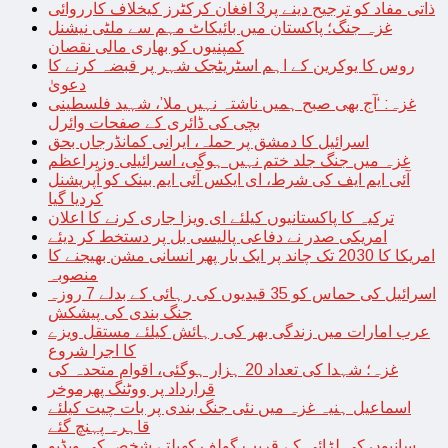
ذاتی مفاد کو ترجیح دینے پر3 افغان کرکٹرز کیخلاف کارروائی
غزہ جنگ؛ پاکستان میں بائیکاٹ مہم سے ملٹی نیشنل
کمپنیوں کو بھاری مالی نقصان
روس کا یوکرین کے اہم اسٹریٹجک شہر پر قبضہ کرنے کا
دعویٰ
غزہ: ‘آج بھی صبح ہمیں ناشتہ نہیں ملا’، شہید فلسطینی
بچی کی ڈائری کے صفحات وائرل
اسرائیل کا دمشق پر حملہ، ایرانی کمانڈرجاں بحق
غزہ میں جنگ جلد ختم نہیں ہوگی، اسرائیلی وزیراعظم
آئی ایم ایف کی شرط، ای ایکس آئی ایم بینک کو آپریشنل
کردیا گیا
ترکیہ کا پاکستانیوں کیلئے ای ویزا جاری کرنے کا اعلان
امریکی صدر نے دفاعی پالیسی بل پر دستخط کر دیئے
امریکا کا 2030 تک چاند پر ایک بار پھر انسانی مشن بھیجنے کا
منصوبہ
اسرائیل کی حماس کو 35 قیدیوں کی رہائی کے بدلے 7 روزہ
جنگ بندی کی پیشکش
عرب امارات میں زندگی بھر کی رہائش کیلئے مستقل ویزے
کا اجرا شروع
غزہ؛ شہدا کی تعداد 20 ہزار ہوگئی، اقوام متحدہ کی
قرارداد پر ووٹنگ پھرموخر
اسماعیل ہنیہ غزہ میں نئی جنگ بندی پر بات چیت کیلئے
قاہرہ پہنچ گئے
سانپوں کی لڑائی کے قریب گولف کھیلتے شخص کی ویڈیو