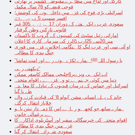
کارگل اور لداخ میں مظاہرے،مقبوضہ کشمیر پر بھارتی
فوجی قبضےکو 76 سال مکمل
اسرائیلی برّی فوج کی غزہ میں داخل ہونے کی کوشش؛
افسر سمیت 5 فوجی ہلاک
سعودی عرب ، ایک ہفتے کے دوران 17 ہزار ، 305 غیر
قانونی تارکین وطن گرفتار
اماراتی رئیل سٹیٹ کی کمپنیوں کے گروپ کا پاکستان
میں20سے 25ارب ڈالرز کی سرمایہ کاری کا اعلان
او آئی سی اور عرب لیگ کا ہنگامی اجلاس، غزہ میں فوری
جنگ بندی کا مطالبہ
’’یا رسول اللہﷺ! ہمارے ٹکڑے ہوتے رہے اور امت تماشا
دیکھتی رہی‘‘
اب ایک ہی ویزےپر6خلیجی ممالک کاسفر ممکن
دنیا میں کوئی جہنم ہے تو وہ غزہ ہے ، اقوام متحدہ
اسرائیل اور حماس کے درمیان قیدیوں کے تبادلے کا معاہدہ
طے پا گیا
چاند کے پہلے انسانی مشن ’اپولو 8‘ کی قیادت کرنے والے
خلاباز انتقال کرگئے
ہمارے ساتھ جو کچھ ہو رہا ہے اس کا ذمہ دار نیتن یاہو
ہے، یرغمالی خاتون
اقوام متحدہ کی خیرسگالی سفیر اور آسٹریلوی اداکارہ کا
غزہ میں جنگ بندی کا مطالبہ
سعودی شہزادہ انتقال کر گیا