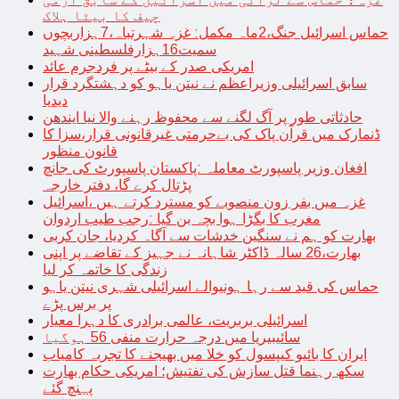
چیف کا بیٹا ہلاک
حماس اسرائیل جنگ،2ماہ مکمل: غزہ شہرتباہ،7ہزاربچوں
سمیت16ہزارفلسطینی شہید
امریکی صدر کے بیٹے پر فردجرم عائد
سابق اسرائیلی وزیراعظم نے نیتن یاہو کو دہشتگرد قرار
دیدیا
حادثاتی طور پر آگ لگنے سے محفوظ رہنے والا نیا ایندھن
ڈنمارک میں قرآن پاک کی بےحرمتی غیرقانونی قرار،سزا کا
قانون منظور
افغان وزیر پاسپورٹ معاملہ :پاکستان پاسپورٹ کی جانچ
پڑتال کرے گا، دفتر خارجہ
غزہ میں بفر زون منصوبے کو مسترد کرتے ہیں ،اسرائیل
مغرب کا بگڑا ہوا بچہ بن گیا :رجب طیب اردوان
بھارت کو ہم نے سنگین خدشات سے آگاہ کردیا، جان کربی
بھارت،26 سالہ ڈاکٹر شاہانہ نے جہیز کے تقاضے پر اپنی
زندگی کا خاتمہ کر لیا
حماس کی قید سے رہا ہونیوالے اسرائیلی شہری نیتن یاہو
پر برس پڑے
اسرائیلی بربریت، عالمی برادری کا دہرا معیار
سائیبیریا میں درجہ حرارت منفی 56 ہوگیا
ایران کا بائیو کیپسول کو خلا میں بھیجنے کا تجربہ کامیاب
سکھ رہنما قتل سازش کی تفتیش؛ امریکی حکام بھارت
پہنچ گئے