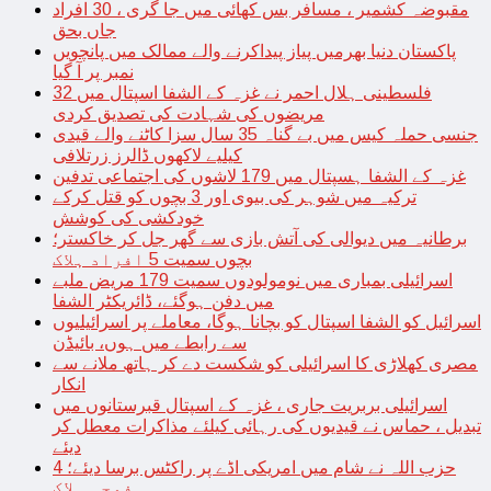
مقبوضہ کشمیر ، مسافر بس کھائی میں جا گری ، 30 افراد
جاں بحق
پاکستان دنیا بھرمیں پیاز پیداکرنے والے ممالک میں پانچویں
نمبر پر آ گیا
فلسطینی ہلال احمر نے غزہ کے الشفا اسپتال میں 32
مریضوں کی شہادت کی تصدیق کردی
جنسی حملہ کیس میں بے گناہ 35 سال سزا کاٹنے والے قیدی
کیلیے لاکھوں ڈالرز زرتلافی
غزہ کے الشفا ہسپتال میں 179 لاشوں کی اجتماعی تدفین
ترکیہ میں شوہر کی بیوی اور 3 بچوں کو قتل کرکے
خودکشی کی کوشش
برطانیہ میں دیوالی کی آتش بازی سے گھر جل کر خاکستر؛
بچوں سمیت 5 افراد ہلاک
اسرائیلی بمباری میں نومولودوں سمیت 179 مریض ملبے
میں دفن ہوگئے، ڈائریکٹر الشفا
اسرائیل کو الشفا اسپتال کو بچانا ہوگا، معاملے پر اسرائیلیوں
سے رابطے میں ہوں، بائیڈن
مصری کھلاڑی کا اسرائیلی کو شکست دے کر ہاتھ ملانے سے
انکار
اسرائیلی بربریت جاری ، غزہ کے اسپتال قبرستانوں میں
تبدیل ، حماس نے قیدیوں کی رہائی کیلئے مذاکرات معطل کر
دیئے
حزب اللہ نے شام میں امریکی اڈے پر راکٹس برسا دیئے؛ 4
فوجی ہلاک