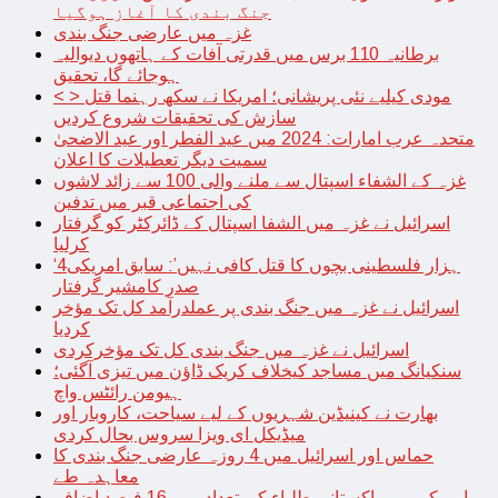
جنگ بندی کا آغاز ہوگیا
غزہ میں عارضی جنگ بندی
برطانیہ 110 برس میں قدرتی آفات کے ہاتھوں دیوالیہ
ہوجائے گا، تحقیق
< > مودی کیلیے نئی پریشانی؛ امریکا نے سکھ رہنما قتل
سازش کی تحقیقات شروع کردیں
متحدہ عرب امارات: 2024 میں عید الفطر اور عید الاضحیٰ
سمیت دیگر تعطیلات کا اعلان
غزہ کے الشفاء اسپتال سے ملنے والی 100 سے زائد لاشوں
کی اجتماعی قبر میں تدفین
اسرائیل نے غزہ میں الشفا اسپتال کے ڈائرکٹر کو گرفتار
کرلیا
‘4ہزار فلسطینی بچوں کا قتل کافی نہیں’: سابق امریکی
صدر کامشیر گرفتار
اسرائیل نے غزہ میں جنگ بندی پر عملدرآمد کل تک مؤخر
کردیا
اسرائیل نے غزہ میں جنگ بندی کل تک مؤخرکردی
سنکیانگ میں مساجد کیخلاف کریک ڈاؤن میں تیزی آگئی؛
ہیومن رائٹس واچ
بھارت نے کینیڈین شہریوں کے لیے سیاحت، کاروبار اور
میڈیکل ای ویزا سروس بحال کردی
حماس اور اسرائیل میں 4 روزہ عارضی جنگ بندی کا
معاہدہ طے
امریکہ میں پاکستانی طلباء کی تعداد میں 16 فیصد اضافہ