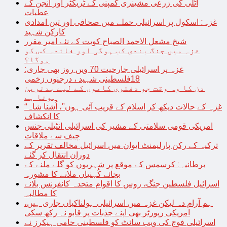
اٹلی کی زرعی مشینری کمپنی کے ٹریکٹر اور انجن کے
عطیات
غزہ: اسکول پر اسرائیلی حملے میں صحافی اور تین امدادی
کارکن شہید
شیخ مشعل الاحمد الصباح کویت کے نئے امیر مقرر
غزہ میں جنگ بندی کب ہوگی اور فائدہ کس کو
ہوگا؟
غزہ پر اسرائیلی جارحیت 70 ویں روز بھی جاری:
18فلسطینی شہید ، درجنوں زخمی
دن کا وہ وقت جو دفتری کاموں کے لیے بدترین
ہوتا ہے
“غزہ کے حالات دیکھ کر اسلام کے قریب آئی ہوں”، اُشنا شاہ
کا انکشاف
امریکی قومی سلامتی کے مشیر کی اسرائیلی انٹیلی جنس
چیف سے ملاقات
ترکیہ کے رکن پارلیمنٹ ایوان میں اسرائیل مخالف تقریر کے
دوران انتقال کر گئے
برطانیہ: کرسمس کے موقع پر شہریوں کو گلے ملنے کے
بجائے کُہنیاں ملانے کا مشورہ
اسرائیل فلسطین جنگ، روس کا اقوام متحدہ کانفرنس بلانے
کا مطالبہ
ہم آرام دہ لیکن غزہ میں اسرائیلی ہولناکیاں جاری ہیں،
امریکی رپورٹر بھی اپنے جذبات پر قابو نہ رکھ سکی
اسرائیلی فوج کی ویب سائٹ کو فلسطینی حامی ہیکرز نے