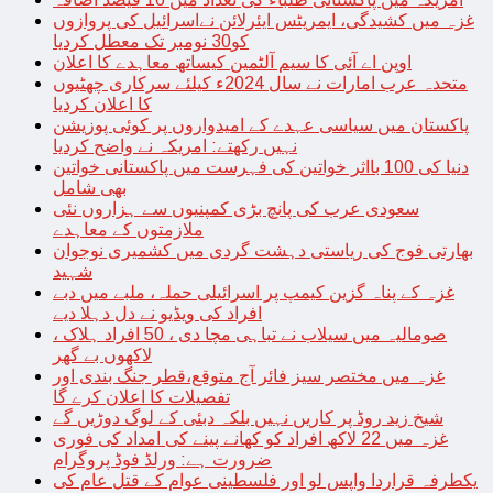
غزہ میں کشیدگی، ایمریٹس ایئرلائن نےاسرائیل کی پروازوں
کو30 نومبر تک معطل کردیا
اوپن اے آئی کا سیم آلٹمین کیساتھ معاہدے کا اعلان
متحدہ عرب امارات نے سال 2024ء کیلئے سرکاری چھٹیوں
کا اعلان کردیا
پاکستان میں سیاسی عہدے کے امیدواروں پر کوئی پوزیشن
نہیں رکھتے: امریکہ نے واضح کردیا
دنیا کی 100 بااثر خواتین کی فہرست میں پاکستانی خواتین
بھی شامل
سعودی عرب کی پانچ بڑی کمپنیوں سے ہزاروں نئی
ملازمتوں کے معاہدے
بھارتی فوج کی ریاستی دہشت گردی میں کشمیری نوجوان
شہید
غزہ کے پناہ گزین کیمپ پر اسرائیلی حملہ، ملبے میں دبے
افراد کی ویڈیو نے دل دہلا دیے
صومالیہ میں سیلاب نے تباہی مچا دی ، 50 افراد ہلاک ،
لاکھوں بے گھر
غزہ میں مختصر سیز فائر آج متوقع،قطر جنگ بندی اور
تفصیلات کا اعلان کرے گا
شیخ زید روڈ پر کاریں نہیں بلکہ دبئی کے لوگ دوڑیں گے
غزہ میں 22 لاکھ افراد کو کھانے پینے کی امداد کی فوری
ضرورت ہے: ورلڈ فوڈ پروگرام
یکطرفہ قراردا واپس لو اور فلسطینی عوام کے قتل عام کی