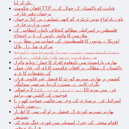
ہیک کر لیا
افغان حکومت TTP قیادت کو پاکستان کے حوالے کرے،
ترجمان دفتر خارجہ
نام نہاد لداخ یونین ٹریٹری کو کبھی تسلیم نہیں کیا: ترجمان
چینی وزارت خارجہ
فلسطین پر اسرائیلی مظالم کیخلاف بائیڈن انتظامیہ کے
ملازمین کا وائٹ ہاوس کے باہر احتجاج
امریکا: یہودیوں کا فلسطینیوں کی حمایت میں مظاہرہ،
مرکزی شاہراہ بلاک
دنیا کے سب سے زیادہ رحم دل کہے جانےوالے جج
فرینک کیپریو سرطان کا شکار ہوگئے
بھارتی پارلیمنٹ میں نامعلوم افراد کا حملہ؛ ویڈیو وائرل
پاکستان کے مطالبے پر افغان حکومت کا ڈی آئی خان حملے
کی تحقیقات کا عہد
کشمیر پر بھارتی سپریم کورٹ کا فیصلہ غیر قانونی قرار،
نگران کابینہ نے مسترد کردیا، مرتضی سولنگی
غزہ میں مزید 10 اسرائیلی فوجی ہلاک؛ 2 یرغمالی
فوجیوں کی لاشیں بھی برآمد
اسرائیل غزہ پربمباری کی وجہ سےعالمی حمایت کھو رہا
ہے،صدر بائیڈن
بھارتی سپریم کورٹ کے فیصلے پر او آئی سی کا اظہارِ
تشویش
اقوام متحدہ کی جنرل اسمبلی میں فوری جنگ بندی کی
قرارداد منظور