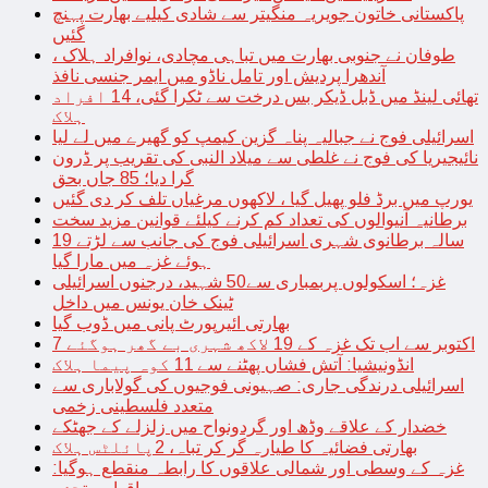
پاکستانی خاتون جویریہ منگیتر سے شادی کیلیے بھارت پہنچ
گئیں
طوفان نے جنوبی بھارت میں تباہی مچادی، نوافراد ہلاک ،
آندھرا پردیش اور تامل ناڈو میں ایمر جنسی نافذ
تھائی لینڈ میں ڈبل ڈیکر بس درخت سے ٹکرا گئی، 14 افراد
ہلاک
اسرائیلی فوج نے جبالیہ پناہ گزین کیمپ کو گھیرے میں لے لیا
نائیجیریا کی فوج نے غلطی سے میلاد النبی کی تقریب پر ڈرون
گرا دیا؛ 85 جاں بحق
یورپ میں برڈ فلو پھیل گیا ، لاکھوں مرغیاں تلف کر دی گئیں
برطانیہ آنیوالوں کی تعداد کم کرنے کیلئے قوانین مزید سخت
19 سالہ برطانوی شہری اسرائیلی فوج کی جانب سے لڑتے
ہوئے غزہ میں مارا گیا
غزہ؛ اسکولوں پربمباری سے50 شہید، درجنوں اسرائیلی
ٹینک خان یونس میں داخل
بھارتی ائیرپورٹ پانی میں ڈوب گیا
7 اکتوبر سے اب تک غزہ کے 19 لاکھ شہری بے گھر ہوگئے
انڈونیشیا: آتش فشاں پھٹنے سے 11 کوہ پیما ہلاک
اسرائیلی درندگی جاری: صہیونی فوجیوں کی گولاباری سے
متعدد فلسطینی زخمی
خضدار کے علاقے وڈھ اور گردونواح میں زلزلے کے جھٹکے
بھارتی فضائیہ کا طیارہ گر کر تباہ، 2پائلٹس ہلاک
غزہ کے وسطی اور شمالی علاقوں کا رابطہ منقطع ہوگیا: