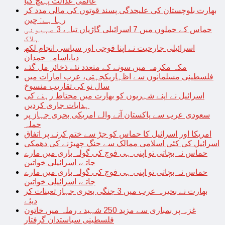
عالمی عدالت پہنچ گیا
بھارت بلوچستان کی علیحدگی پسند قوتوں کی مالی مدد کر
رہا ہے: چین
حماس کے حملوں میں 7 اسرائیلی گاڑیاں تباہ، 3 صہیونی
ہلاک
اسرائیلی جارحیت نے اپنا فوجی اور سیاسی انجام لکھ
دیا،اسامہ حمدان
مکہ مکرمہ میں سونے کے متعدد نئے ذخائر مل گئے
فلسطینی مسلمانوں سے اظہاریکجہتی، عرب امارات میں
سال نو کی تقاریب منسوخ
اسرائیل نے اپنے شہریوں کو بھارت میں محتاط رہنے کی
ہدایات جاری کردیں
سعودی عرب سے پاکستان آنے والے امریکی بحری جہاز پر
حملہ
امریکا اور اسرائیل کا حماس کو جڑ سے ختم کرنے پر اتفاق
اسرائیل کی کئی اسلامی ممالک سے جنگ چھیڑنے کی دھمکی
حماس نہ بچاتی تو اپنی ہی فوج کی گولہ باری میں مارے
جاتے، اسرائیلی خواتین
حماس نہ بچاتی تو اپنی ہی فوج کی گولہ باری میں مارے
جاتے، اسرائیلی خواتین
بھارت نے بحیرہ عرب میں 3 جنگی بحری جہاز تعینات کر
دیئے
غزہ پر بمباری سے مزید 250 شہید ، رملہ میں خاتون
فلسطینی سیاستدان گرفتار