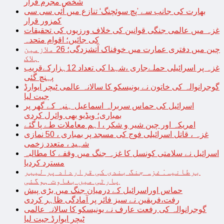
شخص مجرم قرار
بھارت کی جانب سے ’پچ سوئچنگ‘ تنازع میں آئی سی سی
کمزور قرار
غزہ میں عالمی جنگی قوانین کی خلاف ورزیوں کی تحقیقات
کی جائیں؛ اقوام متحدہ
چین میں دفتری عمارت میں خوفناک آتشزدگی؛ 26 ملازمین
ہلاک
غزہ پر اسرائیلی حملےجاری ،شہدا کی تعداد 12ہزارکےقریب
پہنچ گئی
گوجرانوالہ کی خاتون نے یونیسکو کا سالانہ عالمی ٹیچر ایوارڈ
جیت لیا
اسرائیل کی حماس سربراہ اسماعیل ہنیہ کے گھر پر
بمباری؛ ویڈیو بھی وائرل کردی
امریکہ اور چین شیر و شکر ، اہم معاملات طے پا گئے
غزہ ، قاتل اسرائیلی فوج کی مسجد پر بمباری ، 50 نمازی
شہید ، متعدد زخمی
اسرائیل نے سلامتی کونسل کا غزہ جنگ میں وقفے کا مطالبہ
مسترد کردیا
برطانیہ: غزہ جنگ بندی کی قرارداد پر لیبر
پارٹی میں بغاوت ہوگئی
حماس اوراسرائیل کے درمیان جنگ میں بڑی پیش
رفت،فریقین نے سیز فائر پر آمادگی ظاہر کردی
گوجرانوالہ کی رفعت عارف نے یونیسکو کا سالانہ عالمی
ٹیچر ایوارڈ جیت لیا