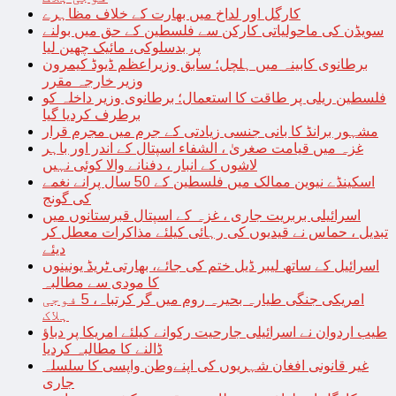
کارگل اور لداخ میں بھارت کے خلاف مظاہرے
سویڈن کی ماحولیاتی کارکن سے فلسطین کے حق میں بولنے
پر بدسلوکی، مائیک چھین لیا
برطانوی کابینہ میں ہلچل؛ سابق وزیراعظم ڈیوڈ کیمرون
وزیر خارجہ مقرر
فلسطین ریلی پر طاقت کا استعمال؛ برطانوی وزیر داخلہ کو
برطرف کردیا گیا
مشہور برانڈ کا بانی جنسی زیادتی کے جرم میں مجرم قرار
غزہ میں قیامت صغریٰ ، الشفاء اسپتال کے اندر اور باہر
لاشوں کے انبار ، دفنانے والا کوئی نہیں
اسکینڈے نیوین ممالک میں فلسطین کے 50 سال پرانے نغمے
کی گونج
اسرائیلی بربریت جاری ، غزہ کے اسپتال قبرستانوں میں
تبدیل ، حماس نے قیدیوں کی رہائی کیلئے مذاکرات معطل کر
دیئے
اسرائیل کے ساتھ لیبر ڈیل ختم کی جائے، بھارتی ٹریڈ یونینوں
کا مودی سے مطالبہ
امریکی جنگی طیارہ بحیرہ روم میں گر کرتباہ، 5 فوجی
ہلاک
طیب اردوان نے اسرائیلی جارحیت رکوانے کیلئے امریکا پر دباؤ
ڈالنے کا مطالبہ کردیا
غیر قانونی افغان شہریوں کی اپنےوطن واپسی کا سلسلہ
جاری