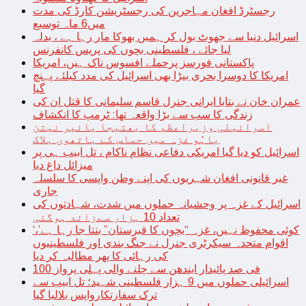
رجسٹرڈ افغان مہاجرین کی رجسٹریشن کارڈ کی مدت
میں6 ماہ توسیع
اسرائیل دنیا سے جھوٹ بول کر ہمیں بھوکا مار رہا ہے ، بدلہ
لیا جائے ، فلسطینی بچوں کی پریس کانفرنس
پاکستانی فورسز پرحملے افسوس ناک ہیں، امریکا
امریکا کا دوسرا بحری بیڑا بھی اسرائیل کی مدد کیلئے پہنچ
گیا
عمران خان نے بتایا ایرانی جنرل قاسم سلیمانی کا قتل ان کی
زندگی کا سب سے بڑا واقعہ تھا: ٹرمپ کا انکشاف
اسرائیلی وزیراعظم کا بھتیجا یائیر نیتن
یاہُو غزہ میں حماس کے ہاتھوں ہلاک
اسرائیل کو دیا گیا امریکی دفاعی نظام ناکام ، تل ابیب ہی پر
میزائل داغ دیا
غیر قانونی افغان شہریوں کی اپنے وطن واپسی کا سلسلہ
جاری
اسرائیل کے غزہ پر وحشیانہ حملوں میں شدت، شہادتوں کی
تعداد 10 ہزار سےزائد ہوگئی
‘کوئی محفوظ نہیں، غزہ “بچوں کا قبرستان” بنتا جا رہا ہے’،
اقوام متحدہ سیکرٹری جنرل نے جنگ بندی اور فلسطینیوں
کی رہائی کا پھر مطالبہ کر دیا
100 فی صد پائیدار ایندھن سے چلنے والی پہلی پرواز
اسرائیلی حملوں میں 9 ہزار فلسطینی شہید؛ تل ابیب سے
ترک سفارتکارواپس بلالیا گیا