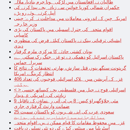
طالبان نے افغانستان میں لڑکی ہونا جرم بنادیا، ملالہ
حکمراں شمالی کوریا خواتین سے زیادہ بچے پیدا کرنے کی
اپیل کرتے ہوئے رو پڑے
امریکہ چین کے اندرونی معاملات میں مداخلت نہ کرے: چینی
وزیر خا رجہ
اقوام متحدہ کی جنرل اسمبلی میں پاکستان کی بڑی
کامیابی
ایشیائی ترقیاتی بینک نے پاکستان کیلئے قرض کی منظوری
دیدی
یونان کشتی حادثے کا مرکزی ملزم گرفتار
پاکستان اسرائیل کو دھمکی دے تو غزہ جنگ رک سکتی ہے،
سربراہ حماس
گرپتونت سنگھ پنوں قتل سازش، بھارتی تحقیقات کے نتائج کا
انتظار کرینگے، امریکا
غزہ کے آپریشن میں ہلاک اسرائیلی فوجیوں کی تعداد 406
ہوگئی
< > اسرائیلی فوج نے جیل میں فلسطینی بچے کیساتھ جنسی
زیادتی کی، امریکی عہدیدار
9 مئی جلاؤگھیراؤ کیس: 8 پی ٹی آئی رہنماؤں کے ناقابل
ضمانت وارنٹ گرفتاری جاری
سعودی عرب کی اپنے شہریوں کو پاکستان سمیت 25
ممالک جانے سے اجتناب برتنے کی ہدایت
غزہ میں محفوظ مقامات کا قیام ممکن نہیں، اقوام متحدہ
آسٹریلیا میں مینٹس کیڑے کی دو نئی نسلیں دریافت