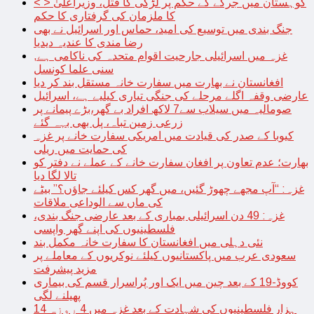
< > کوہستان میں جرگے کے حکم پر لڑکی کا قتل، وزیراعلیٰ
کا ملزمان کی گرفتاری کا حکم
جنگ بندی میں توسیع کی امید، حماس اور اسرائیل نے بھی
رضا مندی کا عندیہ دیدیا
غزہ میں اسرائیلی جارحیت اقوام متحدہ کی ناکامی ہے,
سنی علما کونسل
افغانستان نے بھارت میں سفارت خانہ مستقل بند کر دیا
عارضی وقفہ اگلے مرحلے کی جنگی تیاری کیلیے ہے، اسرائیل
صومالیہ میں سیلاب سے7 لاکھ افراد بے گھر،بڑے پیمانے پر
زرعی زمین تباہ، پل بھی بہہ گئے
کیوبا کے صدر کی قیادت میں امریکی سفارت خانے پر غزہ
کی حمایت میں ریلی
بھارت؛ عدم تعاون پر افغان سفارت خانے کے عملے نے دفتر کو
تالا لگا دیا
غزہ: “آپ مجھے چھوڑ گئیں، میں گھر کس کیلئے جاؤں؟” بیٹے
کی ماں سے الوداعی ملاقات
غزہ: 49 دن اسرائیلی بمباری کے بعد عارضی جنگ بندی،
فلسطینیوں کی اپنے گھر واپسی
نئی دہلی میں افغانستان کا سفارت خانہ مکمل بند
سعودی عرب میں پاکستانیوں کیلئے نوکریوں کے معاملے پر
مزید پیشرفت
کووڈ-19 کے بعد چین میں ایک اور پُراسرار قسم کی بیماری
پھیلنے لگی
14 ہزار فلسطینیوں کی شہادت کے بعد غزہ میں 4 روزہ