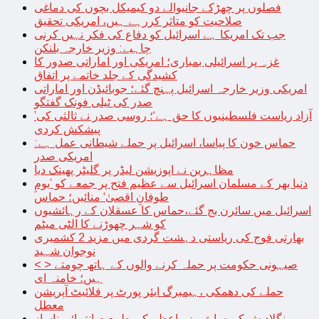
فصلوں پر چھڑکے جانیوالے دو کیمیکل بچوں کی دماغی
صلاحیت کو متاثر کررہے ہیں، امریکی تحقیق
جب تک امریکا ہے اسرائیل کو دفاع کی فکر نہیں کرنی
چاہیے: وزیر خارجہ بلنکن
غزہ پر اسرائیلی بمباری؛ امریکی اور اماراتی صدور کا
کشیدگی کے جلد خاتمے پر اتفاق
امریکی وزیر خارجہ اسرائیل پہنچ گئے؛ جوبائیڈن اور اماراتی
صدر کی ٹیلی فونک گفتگو
’آزاد ریاست فلسطینیوں کا حق ہے‘؛ روسی صدر نے ثالثی کی
پیشکش کردی
حماس خون کا پیاسا، اسرائیل پر حملے شیطانی عمل ہے:
امریکی صدر
مظاہرین نے اپوزیشن لیڈر پر گلیٹر پھینک دیا
دنیا بھر کے مسلمان اسرائیل سے عظیم فتح پر جمعے کو ’یومِ
طوفانِ اقصیٰ‘ منائیں؛ حماس
اسرائیل میں سائرن بج گئے،حماس کا عسقلان کے رہائشیوں
کو شہر چھوڑنے کا الٹی میٹم
بھارتی فوج کی ریاستی دہشت گردی میں مزید 2 کشمیری
نوجوان شہید
< > صیہونی حکومت پر حملہ کرنے والوں کے ہاتھ چومتے
ہیں؛ خامنہ ای
حملے کی دھمکی ،ہیمبرگ ایئر پورٹ پر فلائیٹ آپریشن
معطل
بنگلادیش کی سابق وزیراعظم کی طبیعت انتہائی ناساز