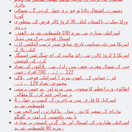
وائرل
دشمن نے اشتعال دلایا تو جوہری حملہ کردیں گے، شمالی
کوریا
ورلڈ بینک نے پاکستان کیلئے 35 کروڑ ڈالر قرض کی منظوری
دے دی
اسرائیلی بمباری سے مزید 100 فلسطینی شہید ، العودہ
اسپتال فوجی بیرک میں تبدیل
امریکا میں نئی سیاسی تاریخ، سابق صدر ٹرمپ الیکشن لڑنے
کیلیے نااہل
امریکا:1 کروڑ ڈالرز سے زائد مالیت کی ای-سگریٹس اسمگل
کرنے کی کوشش
چین کے شمال مغربی حصے میں زلزلے سے ہلاکتوں کی تعداد
127 ہوگئی، 700 افراد زخمی
غزہ؛ حماس کے ہاتھوں مزید 7 اسرائیلی فوجی ہلاک،
مجموعی تعداد 129 ہوگئی
اطالوی وزیراعظم کا سعودیہ میں مرتد اور ہم جنس پرستی
پر سزائیں ختم کرنے کا مطالبہ
اسرائیل کا فارعہ میں مہاجرین کے کیمپ پر چھاپہ، 4
فلسطینی شہید
یواےای کے سفیر کا دورہ نیول ہیڈکوارٹرز، امیرالبحر سے
باہمی دلچسپی کے امور پر گفتگو
اسرائیلی طیاروں کی اسپتال اور پناہ گزین کیمپوں پر بمباری
، مزید 90 فلسطینی شہید