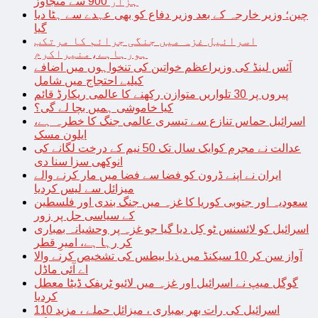
ہزار 900 سے متجاوز
چین؛ وزیر خارجہ کے بعد وزیر دفاع کو بھی عہدے سے ہٹا دیا
گیا
اسرائیل غزہ میں جنگی جرائم کا مرتکب
ہورہاہے،منیراکرم
آئس لینڈ کی وزیراعظم خواتین کی تنخواہوں میں اضافے
کیلیے احتجاج میں شامل
پیروں پر 30 تلواریں متوازن رکھنے کا عالمی ریکارڈ قائم
کیا خاموشی ہمیں بچا لے گی؟
اسرائیل حماس تنازع سے تیسری عالمی جنگ کا خطرہ ہے،
ایلون مسک
عدالت نے مجرم کوایک سال تک 50 نیم کے درخت لگانے کی
انوکھی سزا سنا دی
ایران نے اپنے ڈرون کو فضا سے فضا میں مار کرنے والے
میزائل سے لیس کردیا
سعودیہ اور جنوبی کوریا کا غزہ میں جنگ بندی اور فلسطین
کے سیاسی حل پر زور
اسرائیل کو لائسنس ٹو کِل دیا گیا جو غزہ پر وحشیانہ بمباری
کر رہا ہے، امیرِ قطر
آواز سن کر 10 سیکنڈ میں ذیا بیطس کی تشخیص کرنے والا
اے آئی ماڈل
گوگل میپ نے اسرائیل اور غزہ میں لائیو ٹریفک ڈیٹا معطل
کردیا
اسرائیل کی رات بھر بمباری ، میزائل حملے ، مزید 110