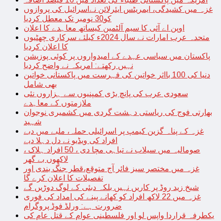
غزہ میں کشیدگی، ایمریٹس ایئرلائن نےاسرائیل کی پروازوں
کو30 نومبر تک معطل کردیا
اوپن اے آئی کا سیم آلٹمین کیساتھ معاہدے کا اعلان
متحدہ عرب امارات نے سال 2024ء کیلئے سرکاری چھٹیوں
کا اعلان کردیا
پاکستان میں سیاسی عہدے کے امیدواروں پر کوئی پوزیشن
نہیں رکھتے: امریکہ نے واضح کردیا
دنیا کی 100 بااثر خواتین کی فہرست میں پاکستانی خواتین
بھی شامل
سعودی عرب کی پانچ بڑی کمپنیوں سے ہزاروں نئی
ملازمتوں کے معاہدے
بھارتی فوج کی ریاستی دہشت گردی میں کشمیری نوجوان
شہید
غزہ کے پناہ گزین کیمپ پر اسرائیلی حملہ، ملبے میں دبے
افراد کی ویڈیو نے دل دہلا دیے
صومالیہ میں سیلاب نے تباہی مچا دی ، 50 افراد ہلاک ،
لاکھوں بے گھر
غزہ میں مختصر سیز فائر آج متوقع،قطر جنگ بندی اور
تفصیلات کا اعلان کرے گا
شیخ زید روڈ پر کاریں نہیں بلکہ دبئی کے لوگ دوڑیں گے
غزہ میں 22 لاکھ افراد کو کھانے پینے کی امداد کی فوری
ضرورت ہے: ورلڈ فوڈ پروگرام
یکطرفہ قراردا واپس لو اور فلسطینی عوام کے قتل عام کی