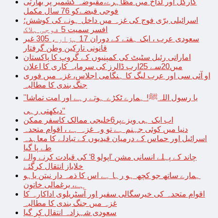
کارگل اور لداخ میں مظاہرے،مقبوضہ کشمیر پر بھارتی
فوجی قبضےکو 76 سال مکمل
اسرائیلی برّی فوج کی غزہ میں داخل ہونے کی کوشش؛
افسر سمیت 5 فوجی ہلاک
سعودی عرب ، ایک ہفتے کے دوران 17 ہزار ، 305 غیر
قانونی تارکین وطن گرفتار
اماراتی رئیل سٹیٹ کی کمپنیوں کے گروپ کا پاکستان
میں20سے 25ارب ڈالرز کی سرمایہ کاری کا اعلان
او آئی سی اور عرب لیگ کا ہنگامی اجلاس، غزہ میں فوری
جنگ بندی کا مطالبہ
’’یا رسول اللہﷺ! ہمارے ٹکڑے ہوتے رہے اور امت تماشا
دیکھتی رہی‘‘
اب ایک ہی ویزےپر6خلیجی ممالک کاسفر ممکن
دنیا میں کوئی جہنم ہے تو وہ غزہ ہے ، اقوام متحدہ
اسرائیل اور حماس کے درمیان قیدیوں کے تبادلے کا معاہدہ
طے پا گیا
چاند کے پہلے انسانی مشن ’اپولو 8‘ کی قیادت کرنے والے
خلاباز انتقال کرگئے
ہمارے ساتھ جو کچھ ہو رہا ہے اس کا ذمہ دار نیتن یاہو
ہے، یرغمالی خاتون
اقوام متحدہ کی خیرسگالی سفیر اور آسٹریلوی اداکارہ کا
غزہ میں جنگ بندی کا مطالبہ
سعودی شہزادہ انتقال کر گیا