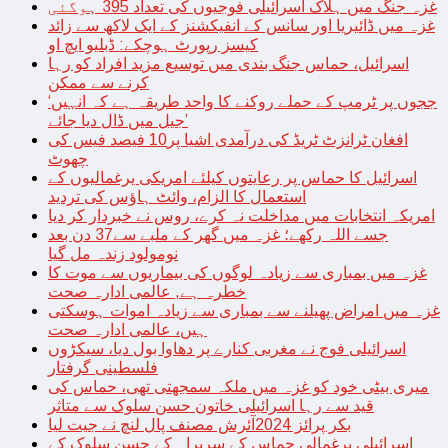
غزہ جنگ میں ہلاک اسرائیلی فوجیوں کی تعداد 395 ہوگئی
غزہ میں ڈائیریا اور سانس کے انفیکشنز کے ایک لاکھ سے زائد
کیسز رپورٹ ہوچکے: ڈبلیو ایچ او
اسرائیل، حماس جنگ بندی میں توسیع مزید افراد کو رہا
کرنے سے ممکن
‘ججوں پر ٹرمپ کے حملے روکنے کا واحد طریقہ ہے کہ انہیں
جیل میں ڈال دیا جائے’
افغان ٹرانزٹ ٹریڈ کی درآمدی اشیا پر10 فیصد فیس کی
چھوٹ
اسرائیل کا حماس پر رعایتوں کیلئے امریکی یرغمالیوں کے
استعمال کا الزام، وائٹ ہاؤس کی تردید
امریکہ انتخابات میں مداخلت نہ کرے، روس نے خبردار کر دیا
جسے اللہ رکھے؛ غزہ میں گھر کے ملبے سے37 دن بعد
نومولود زندہ مل گیا
غزہ میں بمباری سے زیادہ لوگوں کی بیماریوں سے موت کا
خطرہ ہے, عالمی ادارہ صحت
غزہ میں امراض پھیلنے سے بمباری سے زیادہ اموات ہوسکتی
ہیں، عالمی ادارہ صحت
اسرائیلی فوج نے مغربی کنارے پر دھاوا بول دیا، سیکڑوں
فلسطینی گرفتار
میری بیٹی خود کو غزہ میں ملکہ سمجھتی تھی، حماس کی
قید سے رہا اسرائیلی خاتون حسن سلوک سے متاثر
بکر پرائز 2024آئرش مصنف پال لنچ نے جیت لیا
اسرائیلی یرغمالی حماس کے سربراہ کے حسن سلوک کے