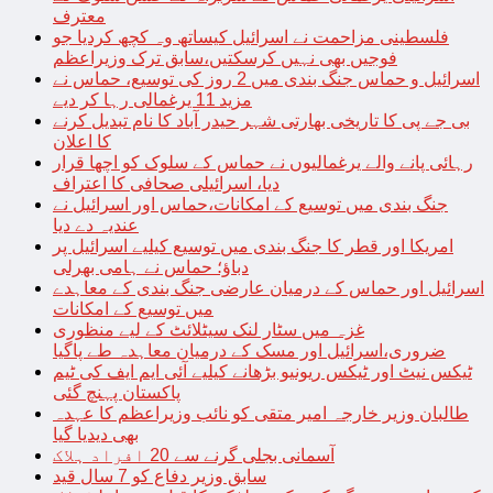
معترف
فلسطینی مزاحمت نے اسرائیل کیساتھ وہ کچھ کردیا جو
فوجیں بھی نہیں کرسکتیں،سابق ترک وزیراعظم
اسرائیل و حماس جنگ بندی میں 2 روز کی توسیع، حماس نے
مزید 11 یرغمالی رہا کر دیے
بی جے پی کا تاریخی بھارتی شہر حیدر آباد کا نام تبدیل کرنے
کا اعلان
رہائی پانے والے یرغمالیوں نے حماس کے سلوک کو اچھا قرار
دیا، اسرائیلی صحافی کا اعتراف
جنگ بندی میں توسیع کے امکانات،حماس اور اسرائیل نے
عندیہ دے دیا
امریکا اور قطر کا جنگ بندی میں توسیع کیلیے اسرائیل پر
دباؤ؛ حماس نے ہامی بھرلی
اسرائیل اور حماس کے درمیان عارضی جنگ بندی کے معاہدے
میں توسیع کے امکانات
غزہ میں سٹار لنک سیٹلائٹ کے لیے منظوری
ضروری،اسرائیل اور مسک کے درمیان معاہدہ طے پاگیا
ٹیکس نیٹ اور ٹیکس ریونیو بڑھانے کیلیے آئی ایم ایف کی ٹیم
پاکستان پہنچ گئی
طالبان وزیر خارجہ امیر متقی کو نائب وزیراعظم کا عہدہ
بھی دیدیا گیا
آسمانی بجلی گرنے سے 20 افراد ہلاک
سابق وزیر دفاع کو 7 سال قید