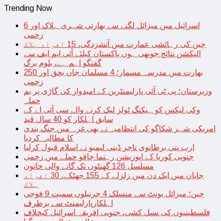
Trending Now
اسرائیل میں میزائل لگنے سے بھارتی شہری ہلاک اور 6
زخمی
چین کی رہائشی عمارت میں آتشزدگی، 15 افراد ہلاک
الیکشن نتائج جوبھی ہوں پاکستان کیلئے آئی ایم ایف سے
گفتگو اہم ہے، بلوم برگ
بھارت میں مدرسہ مسمار؛ 4 مسلمان جاں بحق اور 250
زخمی
وزیرستان؛ پی ٹی آئی پارلیمنٹرین کے امیدوار کی گاڑی پر بم
حملہ
وکی لیکس کو ہیکنگ ٹولز لیک کرنے والے سی آئی اے کے
سابق اہلکار کو 40 سال قید
امریکی شہر شکاگو کی انتظامیہ نے بھی غزہ میں جنگ بندی
کا مطالبہ کردیا
ارب پتی برطانوی تاجر ڈینی لیمبو نے اسلام قبول کرلیا
جنوبی کوریا کے اپوزیشن رہنما چاقو حملے میں زخمی
مسلسل 126 گھنٹوں تک گانے والی خاتون
جاپان میں ایک دن میں زلزلے کے 155 جھٹکے، 30 افراد
ہلاک
چین؛ میزائل یونٹ سے منسلک 4 جرنیلوں سمیت 9 فوجی
اہلکارپارلیمنٹ سے برطرف
فلسطینیوں کی نسل کشی، جنوبی افریقہ اسرائیل کیخلاف