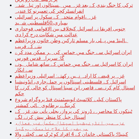
ترکی کا جنگ بندی کے بعد غزہ میں ہسپتالوں اور تباہ شدہ
انفرانسٹرکچر کی تعمیرنو کا عندیہ
غزہ ،اقوام متحدہ کے سکول پر اسرائیلی
بمباری،50فلسطینی شہید
جنوبی افریقا نے اسرائیل کیخلاف بین الاقوامی فوجداری
عدالت میں شکایت درج کرا دی
ہالینڈ میں پہلی بار مسلم تارکین وطن خاتون وزیراعظم
بننے کے قریب
ایران اسرائیل سے جنگ میں حماس کی ہر ممکن مدد کرے
گا: سربراہ قدس فورس
ایران کا اسرائیل سے جنگ میں حماس کے ساتھ شامل ہونے
سے انکار
غزہ پر قبضے کا ارادہ نہیں رکھتے: اسرائیلی وزیراعظم
اسرائیل کے فلسطینی اسپتالوں پر حملےجاری، انڈونیشیا
اسپتال کام کرنےسے قاصر، ابن سینا اسپتال کو خالی کرنے کا
حکم
پاکستان کیلیے کلائمیٹ انویسٹمنٹ فنڈ پروگرام شروع
کرینگے، برطانوی ہائی کمشنر
ٹینکوں کا محاصرہ، ڈرونز کی پرواز، بجلی پانی بند، غزہ کے
اسپتال جیل کا منظر پیش کرنے لگے
غزہ میں انڈونیشیا اسپتال مکمل غیر فعال،
مریضوں کا علاج ناممکن ہوگیا
کینیڈا؛ پاکستانی خاندان کے 4 افراد کو ٹرک سے کچلنے والا