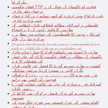
ہیک کر لیا
افغان حکومت TTP قیادت کو پاکستان کے حوالے کرے،
ترجمان دفتر خارجہ
نام نہاد لداخ یونین ٹریٹری کو کبھی تسلیم نہیں کیا: ترجمان
چینی وزارت خارجہ
فلسطین پر اسرائیلی مظالم کیخلاف بائیڈن انتظامیہ کے
ملازمین کا وائٹ ہاوس کے باہر احتجاج
امریکا: یہودیوں کا فلسطینیوں کی حمایت میں مظاہرہ،
مرکزی شاہراہ بلاک
دنیا کے سب سے زیادہ رحم دل کہے جانےوالے جج
فرینک کیپریو سرطان کا شکار ہوگئے
بھارتی پارلیمنٹ میں نامعلوم افراد کا حملہ؛ ویڈیو وائرل
پاکستان کے مطالبے پر افغان حکومت کا ڈی آئی خان حملے
کی تحقیقات کا عہد
کشمیر پر بھارتی سپریم کورٹ کا فیصلہ غیر قانونی قرار،
نگران کابینہ نے مسترد کردیا، مرتضی سولنگی
غزہ میں مزید 10 اسرائیلی فوجی ہلاک؛ 2 یرغمالی
فوجیوں کی لاشیں بھی برآمد
اسرائیل غزہ پربمباری کی وجہ سےعالمی حمایت کھو رہا
ہے،صدر بائیڈن
بھارتی سپریم کورٹ کے فیصلے پر او آئی سی کا اظہارِ
تشویش
اقوام متحدہ کی جنرل اسمبلی میں فوری جنگ بندی کی
قرارداد منظور