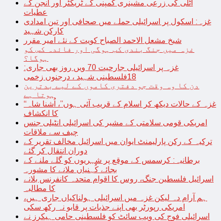
اٹلی کی زرعی مشینری کمپنی کے ٹریکٹر اور انجن کے
عطیات
غزہ: اسکول پر اسرائیلی حملے میں صحافی اور تین امدادی
کارکن شہید
شیخ مشعل الاحمد الصباح کویت کے نئے امیر مقرر
غزہ میں جنگ بندی کب ہوگی اور فائدہ کس کو
ہوگا؟
غزہ پر اسرائیلی جارحیت 70 ویں روز بھی جاری:
18فلسطینی شہید ، درجنوں زخمی
دن کا وہ وقت جو دفتری کاموں کے لیے بدترین
ہوتا ہے
“غزہ کے حالات دیکھ کر اسلام کے قریب آئی ہوں”، اُشنا شاہ
کا انکشاف
امریکی قومی سلامتی کے مشیر کی اسرائیلی انٹیلی جنس
چیف سے ملاقات
ترکیہ کے رکن پارلیمنٹ ایوان میں اسرائیل مخالف تقریر کے
دوران انتقال کر گئے
برطانیہ: کرسمس کے موقع پر شہریوں کو گلے ملنے کے
بجائے کُہنیاں ملانے کا مشورہ
اسرائیل فلسطین جنگ، روس کا اقوام متحدہ کانفرنس بلانے
کا مطالبہ
ہم آرام دہ لیکن غزہ میں اسرائیلی ہولناکیاں جاری ہیں،
امریکی رپورٹر بھی اپنے جذبات پر قابو نہ رکھ سکی
اسرائیلی فوج کی ویب سائٹ کو فلسطینی حامی ہیکرز نے