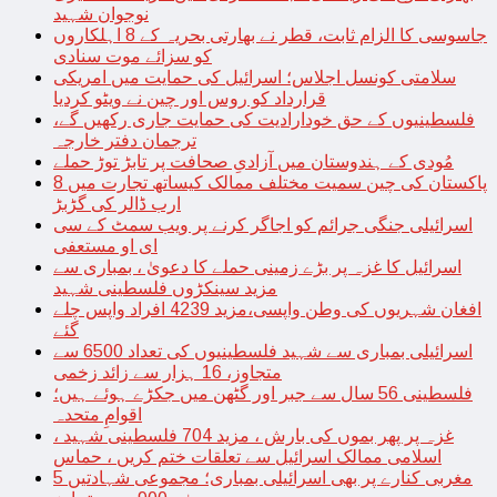
نوجوان شہید
جاسوسی کا الزام ثابت، قطر نے بھارتی بحریہ کے 8 اہلکاروں
کو سزائے موت سنادی
سلامتی کونسل اجلاس؛ اسرائیل کی حمایت میں امریکی
قرارداد کو روس اور چین نے ویٹو کردیا
فلسطینیوں کے حق خودارادیت کی حمایت جاری رکھیں گے،
ترجمان دفتر خارجہ
مُودی کے ہندوستان میں آزادیِ صحافت پر تابڑ توڑ حملے
پاکستان کی چین سمیت مختلف ممالک کیساتھ تجارت میں 8
ارب ڈالر کی گڑبڑ
اسرائیلی جنگی جرائم کو اجاگر کرنے پر ویب سمٹ کے سی
ای او مستعفی
اسرائیل کا غزہ پر بڑے زمینی حملے کا دعویٰ ، بمباری سے
مزید سینکڑوں فلسطینی شہید
افغان شہریوں کی وطن واپسی،مزید 4239 افراد واپس چلے
گئے
اسرائیلی بمباری سے شہید فلسطینیوں کی تعداد 6500 سے
متجاوز، 16 ہزار سے زائد زخمی
فلسطینی 56 سال سے جبر اور گٹھن میں جکڑے ہوئے ہیں؛
اقوامِ متحدہ
غزہ پر پھر بموں کی بارش ، مزید 704 فلسطینی شہید ،
اسلامی ممالک اسرائیل سے تعلقات ختم کریں ، حماس
مغربی کنارے پر بھی اسرائیلی بمباری؛ مجموعی شہادتیں 5