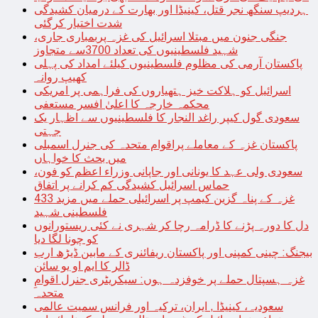
ہردیپ سنگھ نجر قتل، کینیڈا اور بھارت کے درمیان کشیدگی
شدت اختیار کرگئی
جنگی جنون میں مبتلا اسرائیل کی غزہ پربمباری جاری،
شہید فلسطینیوں کی تعداد 3700سے متجاوز
پاکستان آرمی کی مظلوم فلسطینیوں کیلئے امداد کی پہلی
کھیپ روانہ
اسرائیل کو ہلاکت خیز ہتھیاروں کی فراہمی پر امریکی
محکمہ خارجہ کا اعلیٰ افسر مستعفی
سعودی گول کیپر راغد النجار کا فلسطینیوں سے اظہار یک
جہتی
پاکستان غزہ کے معاملے پراقوام متحدہ کی جنرل اسمبلی
میں بحث کا خواہاں
سعودی ولی عہد کا یونانی اور جاپانی وزراء اعظم کو فون،
حماس اسرائیل کشیدگی کم کرانے پر اتفاق
غزہ کے پناہ گزین کیمپ پر اسرائیلی حملے میں مزید 433
فلسطینی شہید
دل کا دورہ پڑنے کا ڈرامہ رچا کر شہری نے کئی ریستورانوں
کو چونا لگا دیا
بیجنگ: چینی کمپنی اور پاکستان ریفائنری کے مابین ڈیڑھ ارب
ڈالر کا ایم او یو سائن
غزہ ہسپتال حملے پر خوفزدہ ہوں: سیکریٹری جنرل اقوامِ
متحدہ
سعودیہ، کینیڈا , ایران، ترکیہ اور فرانس سمیت عالمی