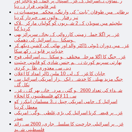
رہنماؤں نےاسرائیل کے غزہ اسپتال پر حملے کو ناجائز اور
غیر قانونی قرار دے دیا
برطانیہ میں طوفان “بابت” کی وارننگ، محکمہ موسمیات نے
تیز رفتار ہوائوں سے خبردار کردیا
بیلجیئم میں سویڈن کے 2 شہریوں کو گولیاں مارکر ہلاک
کردیا گیا
غزہ پر اگلا حملہ زمینی کارروائی کے بجائے سرپرائز بھی
ہوسکتا ہے، اسرائیل کی دھمکی
غزہ میں دوران ڈیوٹی ڈاکٹر والد اور بھائی کی لاشیں دیکھ کر
جذبات پر قابو نہ رکھ سکا
غزہ جنگ کا اگلا مرحلہ مختلف ہو سکتا ہے، اسرائیلی فوج
بھارتی سپریم کورٹ نے ہم جنس شادی کو قانونی حیثیت
دینے سے معذوری ظاہر کردی
جاپان کا غزہ کے لیے 10 ملین ڈالر امداد کا اعلان
جنگ مزید پھیلنے کا خدشہ ، ایک ہزار امریکی اسرائیل سے
نکل گئے
شہداء کی تعداد 2600 ہو گئی ، مردہ خانے بھر گئے ، غزہ
سے 11 لاکھ فلسطینیوں کا انخلاء
اسرائیل کے حامی امریکی چینل نے3 مسلمان اینکرز کو
معطل کردیا
غزہ پر قبضہ کرنا اسرائیل کی بڑی غلطی ہوگی: امریکی
صدر
غزہ پر اسرائیلی جارحیت کا سلسلہ جاری، 2600 سے زائد
فلسطینی شہید