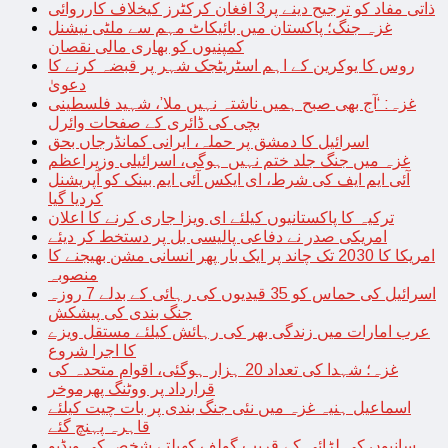
ذاتی مفاد کو ترجیح دینے پر3 افغان کرکٹرز کیخلاف کارروائی
غزہ جنگ؛ پاکستان میں بائیکاٹ مہم سے ملٹی نیشنل
کمپنیوں کو بھاری مالی نقصان
روس کا یوکرین کے اہم اسٹریٹجک شہر پر قبضہ کرنے کا
دعویٰ
غزہ: ‘آج بھی صبح ہمیں ناشتہ نہیں ملا’، شہید فلسطینی
بچی کی ڈائری کے صفحات وائرل
اسرائیل کا دمشق پر حملہ، ایرانی کمانڈرجاں بحق
غزہ میں جنگ جلد ختم نہیں ہوگی، اسرائیلی وزیراعظم
آئی ایم ایف کی شرط، ای ایکس آئی ایم بینک کو آپریشنل
کردیا گیا
ترکیہ کا پاکستانیوں کیلئے ای ویزا جاری کرنے کا اعلان
امریکی صدر نے دفاعی پالیسی بل پر دستخط کر دیئے
امریکا کا 2030 تک چاند پر ایک بار پھر انسانی مشن بھیجنے کا
منصوبہ
اسرائیل کی حماس کو 35 قیدیوں کی رہائی کے بدلے 7 روزہ
جنگ بندی کی پیشکش
عرب امارات میں زندگی بھر کی رہائش کیلئے مستقل ویزے
کا اجرا شروع
غزہ؛ شہدا کی تعداد 20 ہزار ہوگئی، اقوام متحدہ کی
قرارداد پر ووٹنگ پھرموخر
اسماعیل ہنیہ غزہ میں نئی جنگ بندی پر بات چیت کیلئے
قاہرہ پہنچ گئے
سانپوں کی لڑائی کے قریب گولف کھیلتے شخص کی ویڈیو