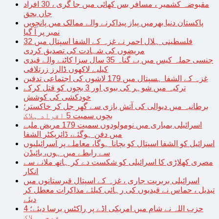
مقبوضہ کشمیر ، مسافر بس کھائی میں جا گری ، 30 افراد
جاں بحق
پاکستان دنیا بھرمیں پیاز پیداکرنے والے ممالک میں پانچویں
نمبر پر آ گیا
فلسطینی ہلال احمر نے غزہ کے الشفا اسپتال میں 32
مریضوں کی شہادت کی تصدیق کردی
جنسی حملہ کیس میں بے گناہ 35 سال سزا کاٹنے والے قیدی
کیلیے لاکھوں ڈالرز زرتلافی
غزہ کے الشفا ہسپتال میں 179 لاشوں کی اجتماعی تدفین
ترکیہ میں شوہر کی بیوی اور 3 بچوں کو قتل کرکے
خودکشی کی کوشش
برطانیہ میں دیوالی کی آتش بازی سے گھر جل کر خاکستر؛
بچوں سمیت 5 افراد ہلاک
اسرائیلی بمباری میں نومولودوں سمیت 179 مریض ملبے
میں دفن ہوگئے، ڈائریکٹر الشفا
اسرائیل کو الشفا اسپتال کو بچانا ہوگا، معاملے پر اسرائیلیوں
سے رابطے میں ہوں، بائیڈن
مصری کھلاڑی کا اسرائیلی کو شکست دے کر ہاتھ ملانے سے
انکار
اسرائیلی بربریت جاری ، غزہ کے اسپتال قبرستانوں میں
تبدیل ، حماس نے قیدیوں کی رہائی کیلئے مذاکرات معطل کر
دیئے
حزب اللہ نے شام میں امریکی اڈے پر راکٹس برسا دیئے؛ 4
فوجی ہلاک