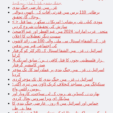
جنگ بندی کا آغاز ہوگیا
غزہ میں عارضی جنگ بندی
برطانیہ 110 برس میں قدرتی آفات کے ہاتھوں دیوالیہ
ہوجائے گا، تحقیق
< > مودی کیلیے نئی پریشانی؛ امریکا نے سکھ رہنما قتل
سازش کی تحقیقات شروع کردیں
متحدہ عرب امارات: 2024 میں عید الفطر اور عید الاضحیٰ
سمیت دیگر تعطیلات کا اعلان
غزہ کے الشفاء اسپتال سے ملنے والی 100 سے زائد لاشوں
کی اجتماعی قبر میں تدفین
اسرائیل نے غزہ میں الشفا اسپتال کے ڈائرکٹر کو گرفتار
کرلیا
‘4ہزار فلسطینی بچوں کا قتل کافی نہیں’: سابق امریکی
صدر کامشیر گرفتار
اسرائیل نے غزہ میں جنگ بندی پر عملدرآمد کل تک مؤخر
کردیا
اسرائیل نے غزہ میں جنگ بندی کل تک مؤخرکردی
سنکیانگ میں مساجد کیخلاف کریک ڈاؤن میں تیزی آگئی؛
ہیومن رائٹس واچ
بھارت نے کینیڈین شہریوں کے لیے سیاحت، کاروبار اور
میڈیکل ای ویزا سروس بحال کردی
حماس اور اسرائیل میں 4 روزہ عارضی جنگ بندی کا
معاہدہ طے
امریکہ میں پاکستانی طلباء کی تعداد میں 16 فیصد اضافہ