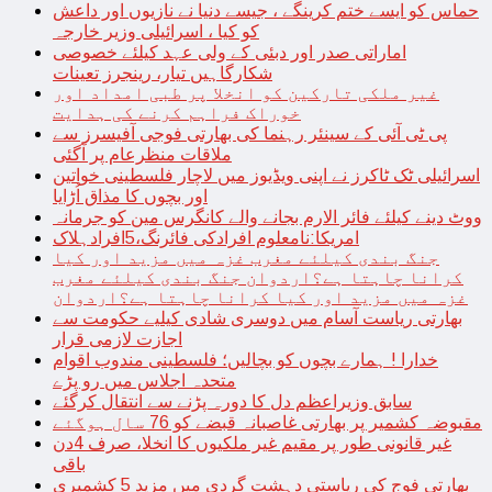
حماس کو ایسے ختم کرینگے ، جیسے دنیا نے نازیوں اور داعش
کو کیا ، اسرائیلی وزیر خارجہ
اماراتی صدر اور دبئی کے ولی عہد کیلئے خصوصی
شکارگاہیں تیار، رینجرز تعینات
غیر ملکی تارکین کو انخلا پر طبی امداد اور
خوراک فراہم کرنے کی ہدایت
پی ٹی آئی کے سینئر رہنما کی بھارتی فوجی آفیسرز سے
ملاقات منظرعام پر آگئی
اسرائیلی ٹک ٹاکرز نے اپنی ویڈیوز میں لاچار فلسطینی خواتین
اور بچوں کا مذاق اُڑایا
ووٹ دینے کیلئے فائر الارم بجانے والے کانگرس مین کو جرمانہ
امریکا:نامعلوم افرادکی فائرنگ،5افرادہلاک
جنگ بندی کیلئے مغرب غزہ میں مزید اور کیا
کرانا چاہتا ہے؟اردوان جنگ بندی کیلئے مغرب
غزہ میں مزید اور کیا کرانا چاہتا ہے؟اردوان
بھارتی ریاست آسام میں دوسری شادی کیلیے حکومت سے
اجازت لازمی قرار
خدارا ! ہمارے بچوں کو بچالیں؛ فلسطینی مندوب اقوام
متحدہ اجلاس میں رو پڑے
سابق وزیراعظم دل کا دورہ پڑنے سے انتقال کرگئے
مقبوضہ کشمیر پر بھارتی غاصبانہ قبضے کو 76 سال ہوگئے
غیر قانونی طور پر مقیم غیر ملکیوں کا انخلا، صرف 4دن
باقی
بھارتی فوج کی ریاستی دہشت گردی میں مزید 5 کشمیری