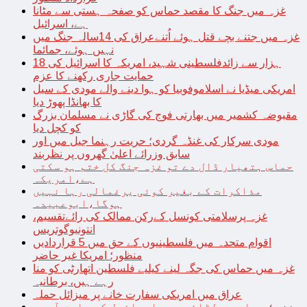
غزہ میں جنگ کا مقصد حماس کو صفحہ ہستی سے مٹانا
ہے، اسرائیل
غزہ میں جتنے بچے قتل ہوئے اُتنےعراق کی 14سالہ جنگ میں
نہیں ہوئے، جمائما
18 ہزار سے زائدفلسطینی شہید، امریکہ کا اسرائیل کی
حمایت جاری رکھنے کا عزم
امریکی میڈیا نے اسلاموفوبیا کو ہوا دینے والے مودی کے سیل
کا بھانڈا پھوڑ دیا
مقبوضہ کشمیر میں بھارتی فوج کی گاڑی نے مسلمان بزرگ
کو کچل دیا
مودی سرکار کی غنڈہ گردی؛ حریت رہنما جیل میں اور
سابق وزرائے اعلیٰ گھروں پر نظربند
حماس ہتھیار ڈال دے تو غزہ جنگ کل ختم ہو سکتی
ہے،امریکہ
مذاکرات کے بغیر کوئی یرغمالی رہا نہیں
ہوگا،ابوعبیدہ
غزہ پرسلامتی کونسل کےرکن ممالک کی رائےتقسیم،
انتونیوگوتریس
اقوام متحدہ میں فلسطینیوں کے حق میں 5 قراردادیں
منظور؛ امریکا غیر حاضر
غزہ میں حماس کی جگہ لینے کیلیے فلسطین اتھارٹی کو منا
رہے ہیں، برطانیہ
عراق میں امریکی سفارت خانے پر میزائل حملہ
غزہ؛ حماس سے لڑائی میں اسرائیل کے سابق آرمی