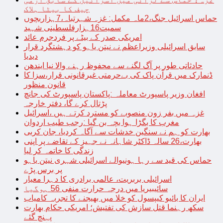
چیف کا بیٹا ہلاک
حماس اسرائیل جنگ،2ماہ مکمل: غزہ شہرتباہ،7ہزاربچوں
سمیت16ہزارفلسطینی شہید
امریکی صدر کے بیٹے پر فردجرم عائد
سابق اسرائیلی وزیراعظم نے نیتن یاہو کو دہشتگرد قرار
دیدیا
حادثاتی طور پر آگ لگنے سے محفوظ رہنے والا نیا ایندھن
ڈنمارک میں قرآن پاک کی بےحرمتی غیرقانونی قرار،سزا کا
قانون منظور
افغان وزیر پاسپورٹ معاملہ :پاکستان پاسپورٹ کی جانچ
پڑتال کرے گا، دفتر خارجہ
غزہ میں بفر زون منصوبے کو مسترد کرتے ہیں ،اسرائیل
مغرب کا بگڑا ہوا بچہ بن گیا :رجب طیب اردوان
بھارت کو ہم نے سنگین خدشات سے آگاہ کردیا، جان کربی
بھارت،26 سالہ ڈاکٹر شاہانہ نے جہیز کے تقاضے پر اپنی
زندگی کا خاتمہ کر لیا
حماس کی قید سے رہا ہونیوالے اسرائیلی شہری نیتن یاہو
پر برس پڑے
اسرائیلی بربریت، عالمی برادری کا دہرا معیار
سائیبیریا میں درجہ حرارت منفی 56 ہوگیا
ایران کا بائیو کیپسول کو خلا میں بھیجنے کا تجربہ کامیاب
سکھ رہنما قتل سازش کی تفتیش؛ امریکی حکام بھارت
پہنچ گئے