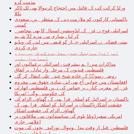
مذمت کرو
ورلڈ کرکپ کپ کے فائنل میں احتجاج کرنیوالا بھی ٹک ٹاکر
نکلا
پاکستانی کارکنوں کو ملازمت دینے کے منتظر ہیں، سعودی
کمپنی
اسرائیلی فوج نے غزہ کے انڈونیشین اسپتال کا بھی محاصرہ
کر لیا ، بمباری سے مزید 32 شہید
یمنی فضائیہ نے اسرائیلی جہاز کو قبضے میں لینے کی ویڈیو
جاری کردی
اسرائیل سے جنگ بندی معاہدے کے قریب ہیں،
اسماعیل ہنیہ
مذاکرات میں اہم پیشرفت ، اسرائیلی یرغمالیوں اور
فلسطینی قیدیوں کے مرحلہ وار تبادلے پر اتفاق
روضہ رسولؐ کے خادم شیخ عبدہ علی انتقال کر گئے
افغانستان میں خواتین آج بھی اپنے بنیادی حقوق سے محروم
غزہ اور مغربی کنارے پر حماس کی نہیں فلسطینی اتھارٹی
کی حکومت ہوگی؛ امریکا
پاکستان پر اسرائیل کو اسلحہ فراہمی کے گھناؤنے الزام کی
حقیقت آشکارپاکستان پر اسرائیل کو اسلحہ فراہمی کے
گھناؤنے الزام کی حقیقت آشکار
امریکی سفیرڈونلڈ بلوم کی سیاستدانوں سے ملاقاتوں پر
اعلامیہ جاری
فلسطین: قبل از وقت پیدا ہونیوالے نوزائیدہ بچوں کی موت
پر ارمینا خان رو پڑیں