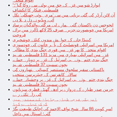
اقوام متحدہ
“ایوارڈ شو میں غزہ کے حق میں بولنے سے روکا گیا”؛
فلسطینی فنکار کا انکشاف
آن لائن آرڈر کی گئی بریانی میں سے ‘مری ہوئی چھپکلی’ نکل
آئی، ویڈیو نے دل دہلا دیے
انجوجس دن پاکستان گئی ہمارے لیے مرگئی،والدگیان پرساد
امریکا میں خوبصورت جزیرہ صرف 25 لاکھ ڈالرز میں برائے
فروخت
کینیڈا جانے کے خواہش مندوں کیلئے خوشخبری
امریکا میں اسرائیلی قونصلیٹ کے باہر خاتون کی خودسوزی
اقوام متحدہ کا پھر غزہ میں فوری جنگ بندی کا مطالبہ
غزہ میں اسرائیلی بمباری میں مزید 131 فلسطینی شہید
جنگ بندی ختم ہوتے ہی اسرئیل کے غزہ پر دوبارہ حملے،
بچوں سمیت 37 فلسطینی شہید
پاکستانی سفیر سلجوق مستنصر کیمیائی ہتھیاروں کی
سالانہ کانفرنس کے چیئرپرسن منتخب
جنگ بندی ختم ہوتے ہی اسرائیل کے غزہ پر وحشیانہ حملے،
بچوں سمیت 32 فلسطینی شہید
جرمن صدر طیارے کے دروازے پر آدھے گھنٹے قطری میزبانوں
کی راہ تکتے رہے
امریکی فوجی طیارہ جاپان کے سمندر میں
گرکرتباہ ہوگیا
امیرِ کویت 86 سالہ شیخ نواف الاحمد کی اچانک طبیعت بگڑ
گئی؛ اسپتال میں داخل