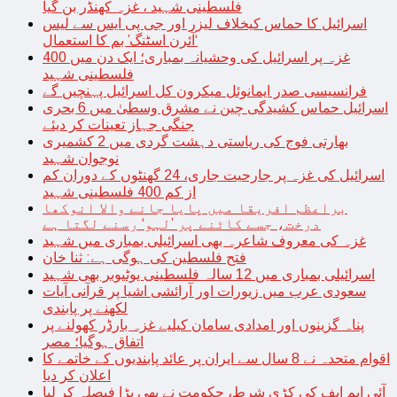
فلسطینی شہید ، غزہ کھنڈر بن گیا
اسرائیل کا حماس کیخلاف لیزر اور جی پی ایس سے لیس
‘آئرن اسٹنگ’ بم کا استعمال
غزہ پر اسرائیل کی وحشیانہ بمباری؛ ایک دن میں 400
فلسطینی شہید
فرانسیسی صدر ایمانوئل میکرون کل اسرائیل پہنچیں گے
اسرائیل حماس کشیدگی چین نے مشرق وسطیٰ میں 6 بحری
جنگی جہاز تعینات کر دیئے
بھارتی فوج کی ریاستی دہشت گردی میں 2 کشمیری
نوجوان شہید
اسرائیل کی غزہ پر جارحیت جاری، 24 گھنٹوں کے دوران کم
از کم 400 فلسطینی شہید
براعظم افریقا میں پایا جانے والا انوکھا
درخت، جسے کاٹنے پر ’لہو‘ رسنے لگتا ہے
غزہ کی معروف شاعرہ بھی اسرائیلی بمباری میں شہید
فتح فلسطین کی ہوگی ہے: ثنا خان
اسرائیلی بمباری میں 12 سالہ فلسطینی یوٹیوبر بھی شہید
سعودی عرب میں زیورات اور آرائشی اشیا پر قرآنی آیات
لکھنے پر پابندی
پناہ گزینوں اور امدادی سامان کیلیے غزہ بارڈر کھولنے پر
اتفاق ہوگیا؛ مصر
اقوام متحدہ نے 8 سال سے ایران پر عائد پابندیوں کے خاتمے کا
اعلان کر دیا
آئی ایم ایف کی کڑی شرط، حکومت نے بھی بڑا فیصلہ کر لیا