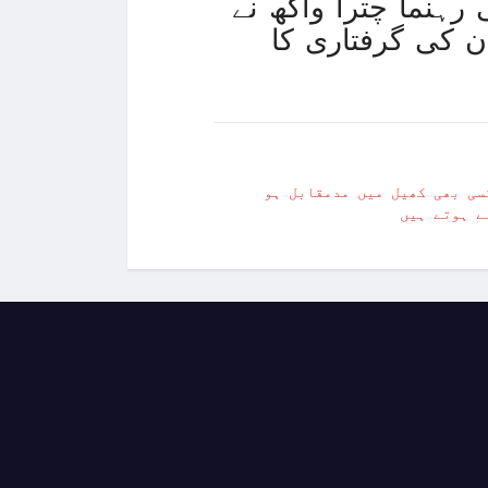
ہنما چترا واگھ نے
 کی گرفتاری کا
سی بھی کھیل میں مدمقابل ہو
ے ہوتے ہیں