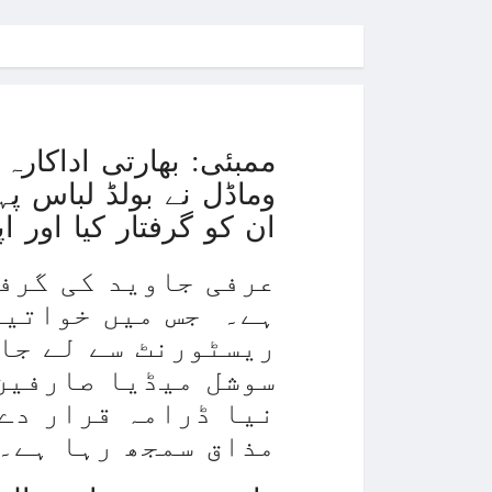
ممبئی: بھارتی اداکارہ
وماڈل نے بولڈ لباس پہ
ان کو گرفتار کیا اور 
عرفی جاوید کی گرف
ہے۔ جس میں خواتین
ریسٹورنٹ سے لے جا
سوشل میڈیا صارفین
نیا ڈرامہ قرار دے 
مذاق سمجھ رہا ہے۔