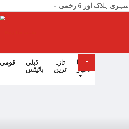
ہری ہلاک اور 6 زخمی
آج کا
تازہ
ڈیلی
قومی
اخبار
ترین
بائیٹس