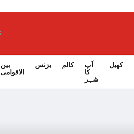
کھیل
آپ
کالم
بزنس
بین
کا
الاقوامی
شہر