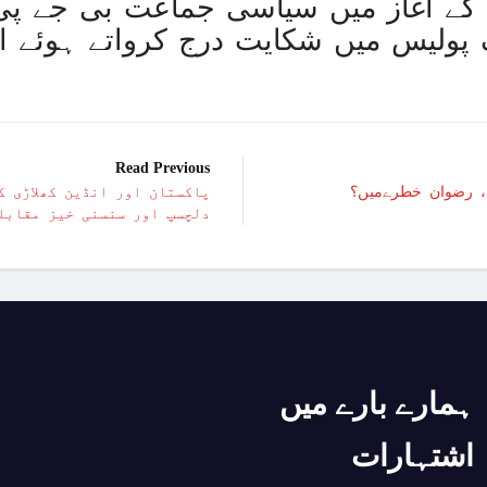
ے آغاز میں سیاسی جماعت بی جے پی ر
پولیس میں شکایت درج کرواتے ہوئے ان
Read Previous
ز ، رضوان خطرےمیں؟
پاکستان اور انڈین کھلاڑی ک
دلچسپ اور سنسنی خیز مقابل
ہمارے بارے میں
اشتہارات