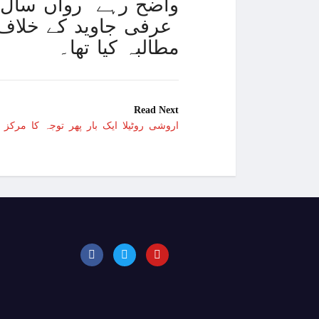
واضح رہے رواں سال ک
عرفی جاوید کے خلاف 
مطالبہ کیا تھا۔
Read Next
اروشی روٹیلا ایک بار پھر توجہ کا مرک