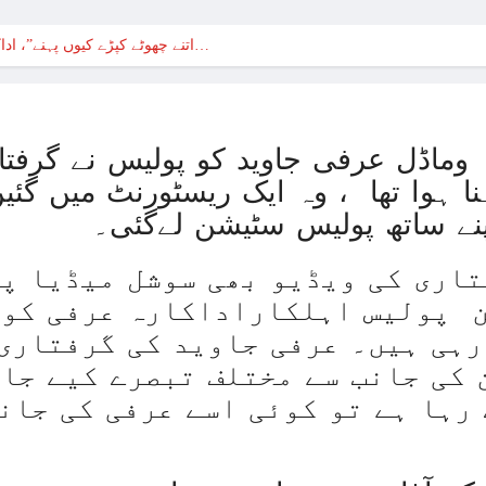
“اتنے چھوٹے کپڑے کیوں پہنے”، اداکارہ عرفی جاوید کو پولیس…
 وماڈل عرفی جاوید کو پولیس نے گرفتار
نا ہوا تھا ، وہ ایک ریسٹورنٹ میں گئی
اپنے ساتھ پولیس سٹیشن لےگئی۔
تاری کی ویڈیو بھی سوشل میڈیا پ
 پولیس اہلکاراداکارہ عرفی کو 
رہی ہیں۔ عرفی جاوید کی گرفتاری
 کی جانب سے مختلف تبصرے کیے جار
رہا ہے تو کوئی اسے عرفی کی جانب