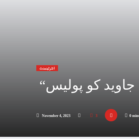
انٹرٹینمنٹ
“اتنے چھوٹے کپڑے کیوں پہنے”، اداکارہ عرفی جاوید کو پولیس
November 4, 2023
3
0 min