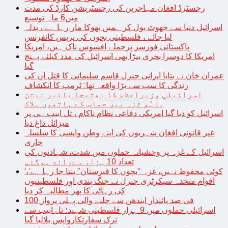
رجسٹرڈ افغان مہاجرین کی رجسٹریشن کارڈ کی مدت
میں6 ماہ توسیع
اسرائیل دنیا سے جھوٹ بول کر ہمیں بھوکا مار رہا ہے ، بدلہ
لیا جائے ، فلسطینی بچوں کی پریس کانفرنس
پاکستانی فورسز پرحملے افسوس ناک ہیں، امریکا
امریکا کا دوسرا بحری بیڑا بھی اسرائیل کی مدد کیلئے پہنچ
گیا
عمران خان نے بتایا ایرانی جنرل قاسم سلیمانی کا قتل ان کی
زندگی کا سب سے بڑا واقعہ تھا: ٹرمپ کا انکشاف
اسرائیلی وزیراعظم کا بھتیجا یائیر نیتن
یاہُو غزہ میں حماس کے ہاتھوں ہلاک
اسرائیل کو دیا گیا امریکی دفاعی نظام ناکام ، تل ابیب ہی پر
میزائل داغ دیا
غیر قانونی افغان شہریوں کی اپنے وطن واپسی کا سلسلہ
جاری
اسرائیل کے غزہ پر وحشیانہ حملوں میں شدت، شہادتوں کی
تعداد 10 ہزار سےزائد ہوگئی
‘کوئی محفوظ نہیں، غزہ “بچوں کا قبرستان” بنتا جا رہا ہے’،
اقوام متحدہ سیکرٹری جنرل نے جنگ بندی اور فلسطینیوں
کی رہائی کا پھر مطالبہ کر دیا
100 فی صد پائیدار ایندھن سے چلنے والی پہلی پرواز
اسرائیلی حملوں میں 9 ہزار فلسطینی شہید؛ تل ابیب سے
ترک سفارتکارواپس بلالیا گیا