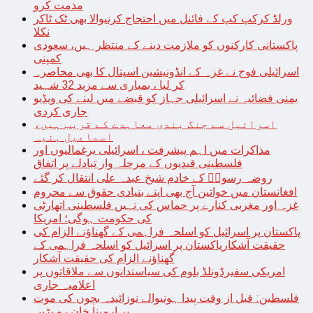
مذمت کرو
ورلڈ کرکپ کپ کے فائنل میں احتجاج کرنیوالا بھی ٹک ٹاکر
نکلا
پاکستانی کارکنوں کو ملازمت دینے کے منتظر ہیں، سعودی
کمپنی
اسرائیلی فوج نے غزہ کے انڈونیشین اسپتال کا بھی محاصرہ
کر لیا ، بمباری سے مزید 32 شہید
یمنی فضائیہ نے اسرائیلی جہاز کو قبضے میں لینے کی ویڈیو
جاری کردی
اسرائیل سے جنگ بندی معاہدے کے قریب ہیں،
اسماعیل ہنیہ
مذاکرات میں اہم پیشرفت ، اسرائیلی یرغمالیوں اور
فلسطینی قیدیوں کے مرحلہ وار تبادلے پر اتفاق
روضہ رسولؐ کے خادم شیخ عبدہ علی انتقال کر گئے
افغانستان میں خواتین آج بھی اپنے بنیادی حقوق سے محروم
غزہ اور مغربی کنارے پر حماس کی نہیں فلسطینی اتھارٹی
کی حکومت ہوگی؛ امریکا
پاکستان پر اسرائیل کو اسلحہ فراہمی کے گھناؤنے الزام کی
حقیقت آشکارپاکستان پر اسرائیل کو اسلحہ فراہمی کے
گھناؤنے الزام کی حقیقت آشکار
امریکی سفیرڈونلڈ بلوم کی سیاستدانوں سے ملاقاتوں پر
اعلامیہ جاری
فلسطین: قبل از وقت پیدا ہونیوالے نوزائیدہ بچوں کی موت
پر ارمینا خان رو پڑیں