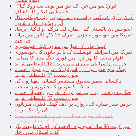
اقوام متحدہ
“ایوارڈ شو میں غزہ کے حق میں بولنے سے روکا گیا”؛
فلسطینی فنکار کا انکشاف
آن لائن آرڈر کی گئی بریانی میں سے ‘مری ہوئی چھپکلی’ نکل
آئی، ویڈیو نے دل دہلا دیے
انجوجس دن پاکستان گئی ہمارے لیے مرگئی،والدگیان پرساد
امریکا میں خوبصورت جزیرہ صرف 25 لاکھ ڈالرز میں برائے
فروخت
کینیڈا جانے کے خواہش مندوں کیلئے خوشخبری
امریکا میں اسرائیلی قونصلیٹ کے باہر خاتون کی خودسوزی
اقوام متحدہ کا پھر غزہ میں فوری جنگ بندی کا مطالبہ
غزہ میں اسرائیلی بمباری میں مزید 131 فلسطینی شہید
جنگ بندی ختم ہوتے ہی اسرئیل کے غزہ پر دوبارہ حملے،
بچوں سمیت 37 فلسطینی شہید
پاکستانی سفیر سلجوق مستنصر کیمیائی ہتھیاروں کی
سالانہ کانفرنس کے چیئرپرسن منتخب
جنگ بندی ختم ہوتے ہی اسرائیل کے غزہ پر وحشیانہ حملے،
بچوں سمیت 32 فلسطینی شہید
جرمن صدر طیارے کے دروازے پر آدھے گھنٹے قطری میزبانوں
کی راہ تکتے رہے
امریکی فوجی طیارہ جاپان کے سمندر میں
گرکرتباہ ہوگیا
امیرِ کویت 86 سالہ شیخ نواف الاحمد کی اچانک طبیعت بگڑ
گئی؛ اسپتال میں داخل