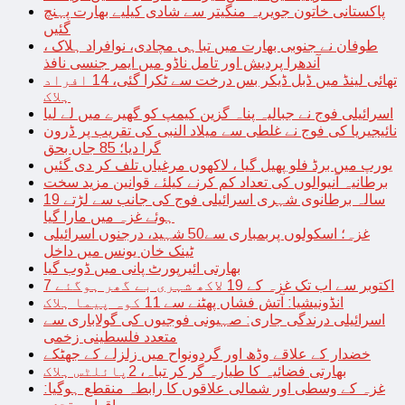
پاکستانی خاتون جویریہ منگیتر سے شادی کیلیے بھارت پہنچ
گئیں
طوفان نے جنوبی بھارت میں تباہی مچادی، نوافراد ہلاک ،
آندھرا پردیش اور تامل ناڈو میں ایمر جنسی نافذ
تھائی لینڈ میں ڈبل ڈیکر بس درخت سے ٹکرا گئی، 14 افراد
ہلاک
اسرائیلی فوج نے جبالیہ پناہ گزین کیمپ کو گھیرے میں لے لیا
نائیجیریا کی فوج نے غلطی سے میلاد النبی کی تقریب پر ڈرون
گرا دیا؛ 85 جاں بحق
یورپ میں برڈ فلو پھیل گیا ، لاکھوں مرغیاں تلف کر دی گئیں
برطانیہ آنیوالوں کی تعداد کم کرنے کیلئے قوانین مزید سخت
19 سالہ برطانوی شہری اسرائیلی فوج کی جانب سے لڑتے
ہوئے غزہ میں مارا گیا
غزہ؛ اسکولوں پربمباری سے50 شہید، درجنوں اسرائیلی
ٹینک خان یونس میں داخل
بھارتی ائیرپورٹ پانی میں ڈوب گیا
7 اکتوبر سے اب تک غزہ کے 19 لاکھ شہری بے گھر ہوگئے
انڈونیشیا: آتش فشاں پھٹنے سے 11 کوہ پیما ہلاک
اسرائیلی درندگی جاری: صہیونی فوجیوں کی گولاباری سے
متعدد فلسطینی زخمی
خضدار کے علاقے وڈھ اور گردونواح میں زلزلے کے جھٹکے
بھارتی فضائیہ کا طیارہ گر کر تباہ، 2پائلٹس ہلاک
غزہ کے وسطی اور شمالی علاقوں کا رابطہ منقطع ہوگیا: