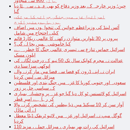
ہزار 900 سے متجاوز
چین؛ وزیر خارجہ کے بعد وزیر دفاع کو بھی عہدے سے ہٹا دیا
گیا
اسرائیل غزہ میں جنگی جرائم کا مرتکب
ہورہاہے،منیراکرم
آئس لینڈ کی وزیراعظم خواتین کی تنخواہوں میں اضافے
کیلیے احتجاج میں شامل
پیروں پر 30 تلواریں متوازن رکھنے کا عالمی ریکارڈ قائم
کیا خاموشی ہمیں بچا لے گی؟
اسرائیل حماس تنازع سے تیسری عالمی جنگ کا خطرہ ہے،
ایلون مسک
عدالت نے مجرم کوایک سال تک 50 نیم کے درخت لگانے کی
انوکھی سزا سنا دی
ایران نے اپنے ڈرون کو فضا سے فضا میں مار کرنے والے
میزائل سے لیس کردیا
سعودیہ اور جنوبی کوریا کا غزہ میں جنگ بندی اور فلسطین
کے سیاسی حل پر زور
اسرائیل کو لائسنس ٹو کِل دیا گیا جو غزہ پر وحشیانہ بمباری
کر رہا ہے، امیرِ قطر
آواز سن کر 10 سیکنڈ میں ذیا بیطس کی تشخیص کرنے والا
اے آئی ماڈل
گوگل میپ نے اسرائیل اور غزہ میں لائیو ٹریفک ڈیٹا معطل
کردیا
اسرائیل کی رات بھر بمباری ، میزائل حملے ، مزید 110