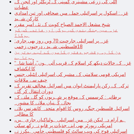
اٹلی کی زرعی مشینری کمپنی کے ٹریکٹر اور انجن کے
عطیات
غزہ: اسکول پر اسرائیلی حملے میں صحافی اور تین امدادی
کارکن شہید
شیخ مشعل الاحمد الصباح کویت کے نئے امیر مقرر
غزہ میں جنگ بندی کب ہوگی اور فائدہ کس کو
ہوگا؟
غزہ پر اسرائیلی جارحیت 70 ویں روز بھی جاری:
18فلسطینی شہید ، درجنوں زخمی
دن کا وہ وقت جو دفتری کاموں کے لیے بدترین
ہوتا ہے
“غزہ کے حالات دیکھ کر اسلام کے قریب آئی ہوں”، اُشنا شاہ
کا انکشاف
امریکی قومی سلامتی کے مشیر کی اسرائیلی انٹیلی جنس
چیف سے ملاقات
ترکیہ کے رکن پارلیمنٹ ایوان میں اسرائیل مخالف تقریر کے
دوران انتقال کر گئے
برطانیہ: کرسمس کے موقع پر شہریوں کو گلے ملنے کے
بجائے کُہنیاں ملانے کا مشورہ
اسرائیل فلسطین جنگ، روس کا اقوام متحدہ کانفرنس بلانے
کا مطالبہ
ہم آرام دہ لیکن غزہ میں اسرائیلی ہولناکیاں جاری ہیں،
امریکی رپورٹر بھی اپنے جذبات پر قابو نہ رکھ سکی
اسرائیلی فوج کی ویب سائٹ کو فلسطینی حامی ہیکرز نے