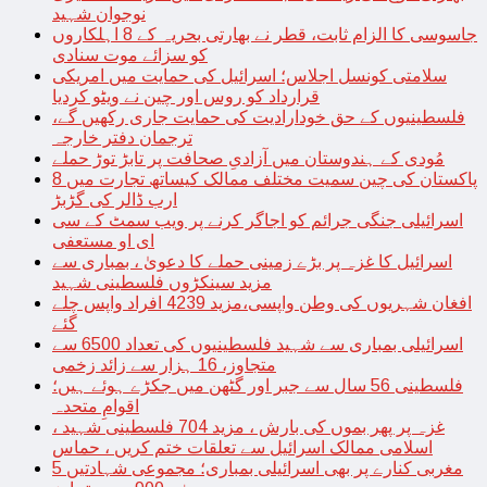
نوجوان شہید
جاسوسی کا الزام ثابت، قطر نے بھارتی بحریہ کے 8 اہلکاروں
کو سزائے موت سنادی
سلامتی کونسل اجلاس؛ اسرائیل کی حمایت میں امریکی
قرارداد کو روس اور چین نے ویٹو کردیا
فلسطینیوں کے حق خودارادیت کی حمایت جاری رکھیں گے،
ترجمان دفتر خارجہ
مُودی کے ہندوستان میں آزادیِ صحافت پر تابڑ توڑ حملے
پاکستان کی چین سمیت مختلف ممالک کیساتھ تجارت میں 8
ارب ڈالر کی گڑبڑ
اسرائیلی جنگی جرائم کو اجاگر کرنے پر ویب سمٹ کے سی
ای او مستعفی
اسرائیل کا غزہ پر بڑے زمینی حملے کا دعویٰ ، بمباری سے
مزید سینکڑوں فلسطینی شہید
افغان شہریوں کی وطن واپسی،مزید 4239 افراد واپس چلے
گئے
اسرائیلی بمباری سے شہید فلسطینیوں کی تعداد 6500 سے
متجاوز، 16 ہزار سے زائد زخمی
فلسطینی 56 سال سے جبر اور گٹھن میں جکڑے ہوئے ہیں؛
اقوامِ متحدہ
غزہ پر پھر بموں کی بارش ، مزید 704 فلسطینی شہید ،
اسلامی ممالک اسرائیل سے تعلقات ختم کریں ، حماس
مغربی کنارے پر بھی اسرائیلی بمباری؛ مجموعی شہادتیں 5