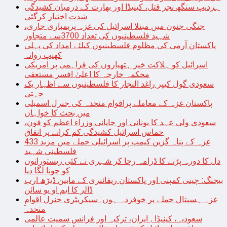
ہردیپ سنگھ نجر قتل، کینیڈا اور بھارت کے درمیان کشیدگی
شدت اختیار کرگئی
جنگی جنون میں مبتلا اسرائیل کی غزہ پربمباری جاری،
شہید فلسطینیوں کی تعداد 3700سے متجاوز
پاکستان آرمی کی مظلوم فلسطینیوں کیلئے امداد کی پہلی
کھیپ روانہ
اسرائیل کو ہلاکت خیز ہتھیاروں کی فراہمی پر امریکی
محکمہ خارجہ کا اعلیٰ افسر مستعفی
سعودی گول کیپر راغد النجار کا فلسطینیوں سے اظہار یک
جہتی
پاکستان غزہ کے معاملے پراقوام متحدہ کی جنرل اسمبلی
میں بحث کا خواہاں
سعودی ولی عہد کا یونانی اور جاپانی وزراء اعظم کو فون،
حماس اسرائیل کشیدگی کم کرانے پر اتفاق
غزہ کے پناہ گزین کیمپ پر اسرائیلی حملے میں مزید 433
فلسطینی شہید
دل کا دورہ پڑنے کا ڈرامہ رچا کر شہری نے کئی ریستورانوں
کو چونا لگا دیا
بیجنگ: چینی کمپنی اور پاکستان ریفائنری کے مابین ڈیڑھ ارب
ڈالر کا ایم او یو سائن
غزہ ہسپتال حملے پر خوفزدہ ہوں: سیکریٹری جنرل اقوامِ
متحدہ
سعودیہ، کینیڈا , ایران، ترکیہ اور فرانس سمیت عالمی