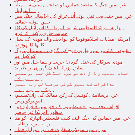
غزہ میں جنگ کا مقصد حماس کو صفحہ ہستی سے مٹانا
ہے، اسرائیل
غزہ میں جتنے بچے قتل ہوئے اُتنےعراق کی 14سالہ جنگ میں
نہیں ہوئے، جمائما
18 ہزار سے زائدفلسطینی شہید، امریکہ کا اسرائیل کی
حمایت جاری رکھنے کا عزم
امریکی میڈیا نے اسلاموفوبیا کو ہوا دینے والے مودی کے سیل
کا بھانڈا پھوڑ دیا
مقبوضہ کشمیر میں بھارتی فوج کی گاڑی نے مسلمان بزرگ
کو کچل دیا
مودی سرکار کی غنڈہ گردی؛ حریت رہنما جیل میں اور
سابق وزرائے اعلیٰ گھروں پر نظربند
حماس ہتھیار ڈال دے تو غزہ جنگ کل ختم ہو سکتی
ہے،امریکہ
مذاکرات کے بغیر کوئی یرغمالی رہا نہیں
ہوگا،ابوعبیدہ
غزہ پرسلامتی کونسل کےرکن ممالک کی رائےتقسیم،
انتونیوگوتریس
اقوام متحدہ میں فلسطینیوں کے حق میں 5 قراردادیں
منظور؛ امریکا غیر حاضر
غزہ میں حماس کی جگہ لینے کیلیے فلسطین اتھارٹی کو منا
رہے ہیں، برطانیہ
عراق میں امریکی سفارت خانے پر میزائل حملہ
غزہ؛ حماس سے لڑائی میں اسرائیل کے سابق آرمی