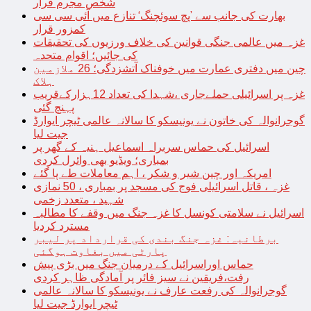
شخص مجرم قرار
بھارت کی جانب سے ’پچ سوئچنگ‘ تنازع میں آئی سی سی
کمزور قرار
غزہ میں عالمی جنگی قوانین کی خلاف ورزیوں کی تحقیقات
کی جائیں؛ اقوام متحدہ
چین میں دفتری عمارت میں خوفناک آتشزدگی؛ 26 ملازمین
ہلاک
غزہ پر اسرائیلی حملےجاری ،شہدا کی تعداد 12ہزارکےقریب
پہنچ گئی
گوجرانوالہ کی خاتون نے یونیسکو کا سالانہ عالمی ٹیچر ایوارڈ
جیت لیا
اسرائیل کی حماس سربراہ اسماعیل ہنیہ کے گھر پر
بمباری؛ ویڈیو بھی وائرل کردی
امریکہ اور چین شیر و شکر ، اہم معاملات طے پا گئے
غزہ ، قاتل اسرائیلی فوج کی مسجد پر بمباری ، 50 نمازی
شہید ، متعدد زخمی
اسرائیل نے سلامتی کونسل کا غزہ جنگ میں وقفے کا مطالبہ
مسترد کردیا
برطانیہ: غزہ جنگ بندی کی قرارداد پر لیبر
پارٹی میں بغاوت ہوگئی
حماس اوراسرائیل کے درمیان جنگ میں بڑی پیش
رفت،فریقین نے سیز فائر پر آمادگی ظاہر کردی
گوجرانوالہ کی رفعت عارف نے یونیسکو کا سالانہ عالمی
ٹیچر ایوارڈ جیت لیا