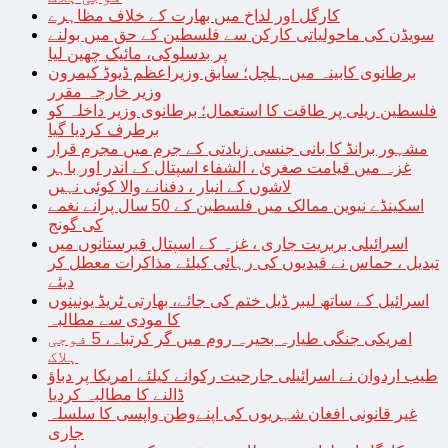
کارگل اور لداخ میں بھارت کے خلاف مظاہرے
سویڈن کی ماحولیاتی کارکن سے فلسطین کے حق میں بولنے
پر بدسلوکی، مائیک چھین لیا
برطانوی کابینہ میں ہلچل؛ سابق وزیراعظم ڈیوڈ کیمرون
وزیر خارجہ مقرر
فلسطین ریلی پر طاقت کا استعمال؛ برطانوی وزیر داخلہ کو
برطرف کردیا گیا
مشہور برانڈ کا بانی جنسی زیادتی کے جرم میں مجرم قرار
غزہ میں قیامت صغریٰ ، الشفاء اسپتال کے اندر اور باہر
لاشوں کے انبار ، دفنانے والا کوئی نہیں
اسکینڈے نیوین ممالک میں فلسطین کے 50 سال پرانے نغمے
کی گونج
اسرائیلی بربریت جاری ، غزہ کے اسپتال قبرستانوں میں
تبدیل ، حماس نے قیدیوں کی رہائی کیلئے مذاکرات معطل کر
دیئے
اسرائیل کے ساتھ لیبر ڈیل ختم کی جائے، بھارتی ٹریڈ یونینوں
کا مودی سے مطالبہ
امریکی جنگی طیارہ بحیرہ روم میں گر کرتباہ، 5 فوجی
ہلاک
طیب اردوان نے اسرائیلی جارحیت رکوانے کیلئے امریکا پر دباؤ
ڈالنے کا مطالبہ کردیا
غیر قانونی افغان شہریوں کی اپنےوطن واپسی کا سلسلہ
جاری