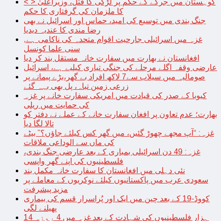
< > کوہستان میں جرگے کے حکم پر لڑکی کا قتل، وزیراعلیٰ
کا ملزمان کی گرفتاری کا حکم
جنگ بندی میں توسیع کی امید، حماس اور اسرائیل نے بھی
رضا مندی کا عندیہ دیدیا
غزہ میں اسرائیلی جارحیت اقوام متحدہ کی ناکامی ہے,
سنی علما کونسل
افغانستان نے بھارت میں سفارت خانہ مستقل بند کر دیا
عارضی وقفہ اگلے مرحلے کی جنگی تیاری کیلیے ہے، اسرائیل
صومالیہ میں سیلاب سے7 لاکھ افراد بے گھر،بڑے پیمانے پر
زرعی زمین تباہ، پل بھی بہہ گئے
کیوبا کے صدر کی قیادت میں امریکی سفارت خانے پر غزہ
کی حمایت میں ریلی
بھارت؛ عدم تعاون پر افغان سفارت خانے کے عملے نے دفتر کو
تالا لگا دیا
غزہ: “آپ مجھے چھوڑ گئیں، میں گھر کس کیلئے جاؤں؟” بیٹے
کی ماں سے الوداعی ملاقات
غزہ: 49 دن اسرائیلی بمباری کے بعد عارضی جنگ بندی،
فلسطینیوں کی اپنے گھر واپسی
نئی دہلی میں افغانستان کا سفارت خانہ مکمل بند
سعودی عرب میں پاکستانیوں کیلئے نوکریوں کے معاملے پر
مزید پیشرفت
کووڈ-19 کے بعد چین میں ایک اور پُراسرار قسم کی بیماری
پھیلنے لگی
14 ہزار فلسطینیوں کی شہادت کے بعد غزہ میں 4 روزہ