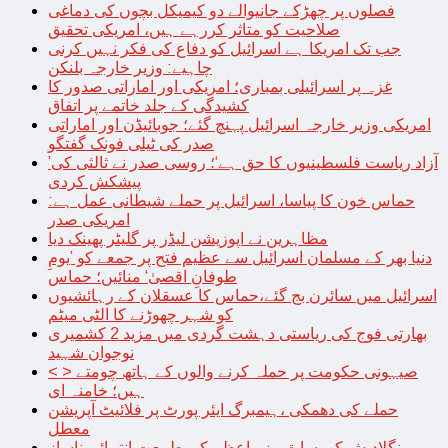
فصلوں پر چھڑکے جانیوالے دو کیمیکل بچوں کی دماغی
صلاحیت کو متاثر کررہے ہیں، امریکی تحقیق
جب تک امریکا ہے اسرائیل کو دفاع کی فکر نہیں کرنی
چاہیے: وزیر خارجہ بلنکن
غزہ پر اسرائیلی بمباری؛ امریکی اور اماراتی صدور کا
کشیدگی کے جلد خاتمے پر اتفاق
امریکی وزیر خارجہ اسرائیل پہنچ گئے؛ جوبائیڈن اور اماراتی
صدر کی ٹیلی فونک گفتگو
’آزاد ریاست فلسطینیوں کا حق ہے‘؛ روسی صدر نے ثالثی کی
پیشکش کردی
حماس خون کا پیاسا، اسرائیل پر حملے شیطانی عمل ہے:
امریکی صدر
مظاہرین نے اپوزیشن لیڈر پر گلیٹر پھینک دیا
دنیا بھر کے مسلمان اسرائیل سے عظیم فتح پر جمعے کو ’یومِ
طوفانِ اقصیٰ‘ منائیں؛ حماس
اسرائیل میں سائرن بج گئے،حماس کا عسقلان کے رہائشیوں
کو شہر چھوڑنے کا الٹی میٹم
بھارتی فوج کی ریاستی دہشت گردی میں مزید 2 کشمیری
نوجوان شہید
< > صیہونی حکومت پر حملہ کرنے والوں کے ہاتھ چومتے
ہیں؛ خامنہ ای
حملے کی دھمکی ،ہیمبرگ ایئر پورٹ پر فلائیٹ آپریشن
معطل
بنگلادیش کی سابق وزیراعظم کی طبیعت انتہائی ناساز