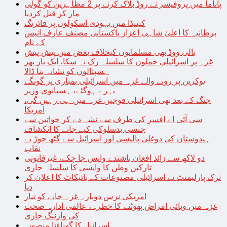
پاناما میں پروفیسر نے روڈ بلاک کرنے پر 2 مظاہرین کو گولی
مار کر قتل کردیا
کینیڈا میں یہودی اسکولوں پر فائرنگ
برطانیہ کا اعلیٰ شاہی اعزاز پاکستانی مصنف عارف انیس
کے نام
بالی ووڈ بھی مسلمانوں کیخلاف بغض میں پیش پیش
غزہ پر اسرائیلی حملوں کا سلسلہ رک نہ سکا، ایک بار پھر
ہسپتالوں کو نشانہ بنا ڈالا
یوکرین پر رونے والے غزہ میں اسرائیلی بمباری پر گونگے
بہرے ہوگئے، ہسپانوی وزیر
جنگ کے بعد بھی اسرائیلی فوجیں غزہ میں ہی رہیں گی،
امریکا
سی آئی اے افسر کی طرف سے نشہ دے کر خواتین سے
جنسی بدسلوکی کیے جانے کا انکشاف
ہندوستان کی دوغلی پالیسی اور اسرائیل سے گٹھ جوڑ بے
نقاب
دو لاکھ سے زائد افغان باشندے واپس جا چکے، غیرقانونی
تارکین وطن کا واپسی کا سلسلہ جاری
ترک پارلیمنٹ نے اسرائیلی مصنوعات کے بائیکاٹ کا اعلان کر
دیا
امریکی نرس دوبارہ غزہ جانے کو تیار
غزہ میں وبائی امراض پھوٹنے کا خطرہ، عالمی ادارہ صحت
کی وارننگ جاری
اسرائیل کا گھناؤنا منصوبہ