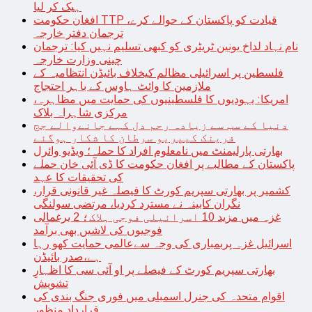
ہیک کر لیا
افغان حکومت TTP قیادت کو پاکستان کے حوالے کرے،
ترجمان دفتر خارجہ
نام نہاد لداخ یونین ٹریٹری کو کبھی تسلیم نہیں کیا: ترجمان
چینی وزارت خارجہ
فلسطین پر اسرائیلی مظالم کیخلاف بائیڈن انتظامیہ کے
ملازمین کا وائٹ ہاوس کے باہر احتجاج
امریکا: یہودیوں کا فلسطینیوں کی حمایت میں مظاہرہ،
مرکزی شاہراہ بلاک
دنیا کے سب سے زیادہ رحم دل کہے جانےوالے جج
فرینک کیپریو سرطان کا شکار ہوگئے
بھارتی پارلیمنٹ میں نامعلوم افراد کا حملہ؛ ویڈیو وائرل
پاکستان کے مطالبے پر افغان حکومت کا ڈی آئی خان حملے
کی تحقیقات کا عہد
کشمیر پر بھارتی سپریم کورٹ کا فیصلہ غیر قانونی قرار،
نگران کابینہ نے مسترد کردیا، مرتضی سولنگی
غزہ میں مزید 10 اسرائیلی فوجی ہلاک؛ 2 یرغمالی
فوجیوں کی لاشیں بھی برآمد
اسرائیل غزہ پربمباری کی وجہ سےعالمی حمایت کھو رہا
ہے،صدر بائیڈن
بھارتی سپریم کورٹ کے فیصلے پر او آئی سی کا اظہارِ
تشویش
اقوام متحدہ کی جنرل اسمبلی میں فوری جنگ بندی کی
قرارداد منظور