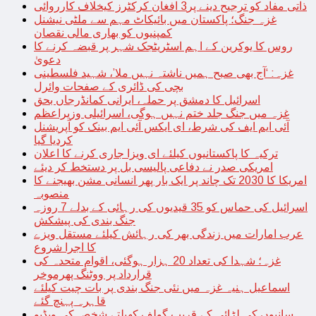
ذاتی مفاد کو ترجیح دینے پر3 افغان کرکٹرز کیخلاف کارروائی
غزہ جنگ؛ پاکستان میں بائیکاٹ مہم سے ملٹی نیشنل
کمپنیوں کو بھاری مالی نقصان
روس کا یوکرین کے اہم اسٹریٹجک شہر پر قبضہ کرنے کا
دعویٰ
غزہ: ‘آج بھی صبح ہمیں ناشتہ نہیں ملا’، شہید فلسطینی
بچی کی ڈائری کے صفحات وائرل
اسرائیل کا دمشق پر حملہ، ایرانی کمانڈرجاں بحق
غزہ میں جنگ جلد ختم نہیں ہوگی، اسرائیلی وزیراعظم
آئی ایم ایف کی شرط، ای ایکس آئی ایم بینک کو آپریشنل
کردیا گیا
ترکیہ کا پاکستانیوں کیلئے ای ویزا جاری کرنے کا اعلان
امریکی صدر نے دفاعی پالیسی بل پر دستخط کر دیئے
امریکا کا 2030 تک چاند پر ایک بار پھر انسانی مشن بھیجنے کا
منصوبہ
اسرائیل کی حماس کو 35 قیدیوں کی رہائی کے بدلے 7 روزہ
جنگ بندی کی پیشکش
عرب امارات میں زندگی بھر کی رہائش کیلئے مستقل ویزے
کا اجرا شروع
غزہ؛ شہدا کی تعداد 20 ہزار ہوگئی، اقوام متحدہ کی
قرارداد پر ووٹنگ پھرموخر
اسماعیل ہنیہ غزہ میں نئی جنگ بندی پر بات چیت کیلئے
قاہرہ پہنچ گئے
سانپوں کی لڑائی کے قریب گولف کھیلتے شخص کی ویڈیو