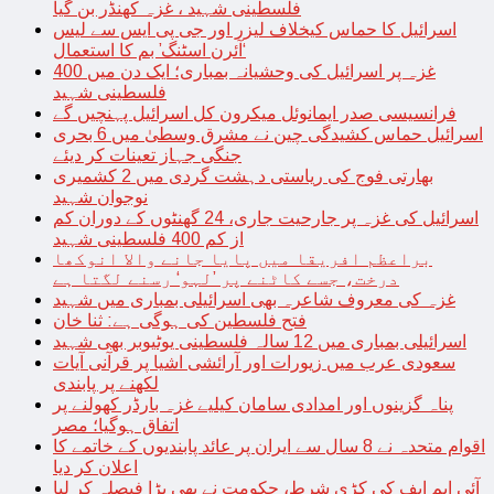
فلسطینی شہید ، غزہ کھنڈر بن گیا
اسرائیل کا حماس کیخلاف لیزر اور جی پی ایس سے لیس
‘آئرن اسٹنگ’ بم کا استعمال
غزہ پر اسرائیل کی وحشیانہ بمباری؛ ایک دن میں 400
فلسطینی شہید
فرانسیسی صدر ایمانوئل میکرون کل اسرائیل پہنچیں گے
اسرائیل حماس کشیدگی چین نے مشرق وسطیٰ میں 6 بحری
جنگی جہاز تعینات کر دیئے
بھارتی فوج کی ریاستی دہشت گردی میں 2 کشمیری
نوجوان شہید
اسرائیل کی غزہ پر جارحیت جاری، 24 گھنٹوں کے دوران کم
از کم 400 فلسطینی شہید
براعظم افریقا میں پایا جانے والا انوکھا
درخت، جسے کاٹنے پر ’لہو‘ رسنے لگتا ہے
غزہ کی معروف شاعرہ بھی اسرائیلی بمباری میں شہید
فتح فلسطین کی ہوگی ہے: ثنا خان
اسرائیلی بمباری میں 12 سالہ فلسطینی یوٹیوبر بھی شہید
سعودی عرب میں زیورات اور آرائشی اشیا پر قرآنی آیات
لکھنے پر پابندی
پناہ گزینوں اور امدادی سامان کیلیے غزہ بارڈر کھولنے پر
اتفاق ہوگیا؛ مصر
اقوام متحدہ نے 8 سال سے ایران پر عائد پابندیوں کے خاتمے کا
اعلان کر دیا
آئی ایم ایف کی کڑی شرط، حکومت نے بھی بڑا فیصلہ کر لیا