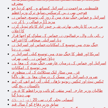
معترف
فلسطینی مزاحمت نے اسرائیل کیساتھ وہ کچھ کردیا جو
فوجیں بھی نہیں کرسکتیں،سابق ترک وزیراعظم
اسرائیل و حماس جنگ بندی میں 2 روز کی توسیع، حماس نے
مزید 11 یرغمالی رہا کر دیے
بی جے پی کا تاریخی بھارتی شہر حیدر آباد کا نام تبدیل کرنے
کا اعلان
رہائی پانے والے یرغمالیوں نے حماس کے سلوک کو اچھا قرار
دیا، اسرائیلی صحافی کا اعتراف
جنگ بندی میں توسیع کے امکانات،حماس اور اسرائیل نے
عندیہ دے دیا
امریکا اور قطر کا جنگ بندی میں توسیع کیلیے اسرائیل پر
دباؤ؛ حماس نے ہامی بھرلی
اسرائیل اور حماس کے درمیان عارضی جنگ بندی کے معاہدے
میں توسیع کے امکانات
غزہ میں سٹار لنک سیٹلائٹ کے لیے منظوری
ضروری،اسرائیل اور مسک کے درمیان معاہدہ طے پاگیا
ٹیکس نیٹ اور ٹیکس ریونیو بڑھانے کیلیے آئی ایم ایف کی ٹیم
پاکستان پہنچ گئی
طالبان وزیر خارجہ امیر متقی کو نائب وزیراعظم کا عہدہ
بھی دیدیا گیا
آسمانی بجلی گرنے سے 20 افراد ہلاک
سابق وزیر دفاع کو 7 سال قید