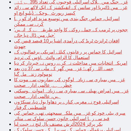
غزہ جنگ میں ہلاک اسرائیلی فوجیوں کی تعداد 395 ہوگئی
غزہ میں ڈائیریا اور سانس کے انفیکشنز کے ایک لاکھ سے زائد
کیسز رپورٹ ہوچکے: ڈبلیو ایچ او
اسرائیل، حماس جنگ بندی میں توسیع مزید افراد کو رہا
کرنے سے ممکن
‘ججوں پر ٹرمپ کے حملے روکنے کا واحد طریقہ ہے کہ انہیں
جیل میں ڈال دیا جائے’
افغان ٹرانزٹ ٹریڈ کی درآمدی اشیا پر10 فیصد فیس کی
چھوٹ
اسرائیل کا حماس پر رعایتوں کیلئے امریکی یرغمالیوں کے
استعمال کا الزام، وائٹ ہاؤس کی تردید
امریکہ انتخابات میں مداخلت نہ کرے، روس نے خبردار کر دیا
جسے اللہ رکھے؛ غزہ میں گھر کے ملبے سے37 دن بعد
نومولود زندہ مل گیا
غزہ میں بمباری سے زیادہ لوگوں کی بیماریوں سے موت کا
خطرہ ہے, عالمی ادارہ صحت
غزہ میں امراض پھیلنے سے بمباری سے زیادہ اموات ہوسکتی
ہیں، عالمی ادارہ صحت
اسرائیلی فوج نے مغربی کنارے پر دھاوا بول دیا، سیکڑوں
فلسطینی گرفتار
میری بیٹی خود کو غزہ میں ملکہ سمجھتی تھی، حماس کی
قید سے رہا اسرائیلی خاتون حسن سلوک سے متاثر
بکر پرائز 2024آئرش مصنف پال لنچ نے جیت لیا
اسرائیلی یرغمالی حماس کے سربراہ کے حسن سلوک کے