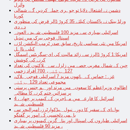
وائرل
دشمن نے اشتعال دلایا تو جوہری حملہ کردیں گے، شمالی
کوریا
ورلڈ بینک نے پاکستان کیلئے 35 کروڑ ڈالر قرض کی منظوری
دے دی
اسرائیلی بمباری سے مزید 100 فلسطینی شہید ، العودہ
اسپتال فوجی بیرک میں تبدیل
امریکا میں نئی سیاسی تاریخ، سابق صدر ٹرمپ الیکشن لڑنے
کیلیے نااہل
امریکا:1 کروڑ ڈالرز سے زائد مالیت کی ای-سگریٹس اسمگل
کرنے کی کوشش
چین کے شمال مغربی حصے میں زلزلے سے ہلاکتوں کی تعداد
127 ہوگئی، 700 افراد زخمی
غزہ؛ حماس کے ہاتھوں مزید 7 اسرائیلی فوجی ہلاک،
مجموعی تعداد 129 ہوگئی
اطالوی وزیراعظم کا سعودیہ میں مرتد اور ہم جنس پرستی
پر سزائیں ختم کرنے کا مطالبہ
اسرائیل کا فارعہ میں مہاجرین کے کیمپ پر چھاپہ، 4
فلسطینی شہید
یواےای کے سفیر کا دورہ نیول ہیڈکوارٹرز، امیرالبحر سے
باہمی دلچسپی کے امور پر گفتگو
اسرائیلی طیاروں کی اسپتال اور پناہ گزین کیمپوں پر بمباری
، مزید 90 فلسطینی شہید