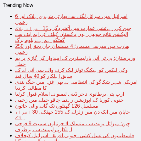
Trending Now
اسرائیل میں میزائل لگنے سے بھارتی شہری ہلاک اور 6
زخمی
چین کی رہائشی عمارت میں آتشزدگی، 15 افراد ہلاک
الیکشن نتائج جوبھی ہوں پاکستان کیلئے آئی ایم ایف سے
گفتگو اہم ہے، بلوم برگ
بھارت میں مدرسہ مسمار؛ 4 مسلمان جاں بحق اور 250
زخمی
وزیرستان؛ پی ٹی آئی پارلیمنٹرین کے امیدوار کی گاڑی پر بم
حملہ
وکی لیکس کو ہیکنگ ٹولز لیک کرنے والے سی آئی اے کے
سابق اہلکار کو 40 سال قید
امریکی شہر شکاگو کی انتظامیہ نے بھی غزہ میں جنگ بندی
کا مطالبہ کردیا
ارب پتی برطانوی تاجر ڈینی لیمبو نے اسلام قبول کرلیا
جنوبی کوریا کے اپوزیشن رہنما چاقو حملے میں زخمی
مسلسل 126 گھنٹوں تک گانے والی خاتون
جاپان میں ایک دن میں زلزلے کے 155 جھٹکے، 30 افراد
ہلاک
چین؛ میزائل یونٹ سے منسلک 4 جرنیلوں سمیت 9 فوجی
اہلکارپارلیمنٹ سے برطرف
فلسطینیوں کی نسل کشی، جنوبی افریقہ اسرائیل کیخلاف