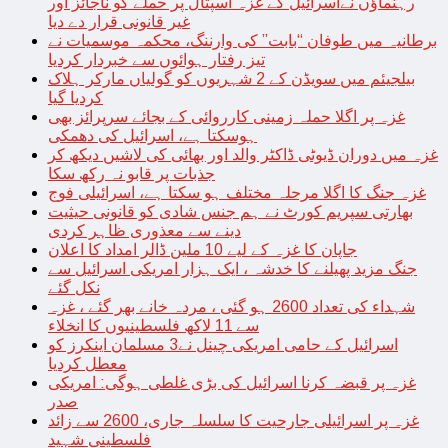
رہنماؤں نےاسرائیل کے غزہ اسپتال پر حملے کو ناجائز اور
غیر قانونی قرار دے دیا
برطانیہ میں طوفان “بابت” کی وارننگ، محکمہ موسمیات نے
تیز رفتار ہوائوں سے خبردار کردیا
بیلجیئم میں سویڈن کے 2 شہریوں کو گولیاں مارکر ہلاک
کردیا گیا
غزہ پر اگلا حملہ زمینی کارروائی کے بجائے سرپرائز بھی
ہوسکتا ہے، اسرائیل کی دھمکی
غزہ میں دوران ڈیوٹی ڈاکٹر والد اور بھائی کی لاشیں دیکھ کر
جذبات پر قابو نہ رکھ سکا
غزہ جنگ کا اگلا مرحلہ مختلف ہو سکتا ہے، اسرائیلی فوج
بھارتی سپریم کورٹ نے ہم جنس شادی کو قانونی حیثیت
دینے سے معذوری ظاہر کردی
جاپان کا غزہ کے لیے 10 ملین ڈالر امداد کا اعلان
جنگ مزید پھیلنے کا خدشہ ، ایک ہزار امریکی اسرائیل سے
نکل گئے
شہداء کی تعداد 2600 ہو گئی ، مردہ خانے بھر گئے ، غزہ
سے 11 لاکھ فلسطینیوں کا انخلاء
اسرائیل کے حامی امریکی چینل نے3 مسلمان اینکرز کو
معطل کردیا
غزہ پر قبضہ کرنا اسرائیل کی بڑی غلطی ہوگی: امریکی
صدر
غزہ پر اسرائیلی جارحیت کا سلسلہ جاری، 2600 سے زائد
فلسطینی شہید