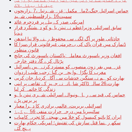
چیف کا بیٹا ہلاک
حماس اسرائیل جنگ،2ماہ مکمل: غزہ شہرتباہ،7ہزاربچوں
سمیت16ہزارفلسطینی شہید
امریکی صدر کے بیٹے پر فردجرم عائد
سابق اسرائیلی وزیراعظم نے نیتن یاہو کو دہشتگرد قرار
دیدیا
حادثاتی طور پر آگ لگنے سے محفوظ رہنے والا نیا ایندھن
ڈنمارک میں قرآن پاک کی بےحرمتی غیرقانونی قرار،سزا کا
قانون منظور
افغان وزیر پاسپورٹ معاملہ :پاکستان پاسپورٹ کی جانچ
پڑتال کرے گا، دفتر خارجہ
غزہ میں بفر زون منصوبے کو مسترد کرتے ہیں ،اسرائیل
مغرب کا بگڑا ہوا بچہ بن گیا :رجب طیب اردوان
بھارت کو ہم نے سنگین خدشات سے آگاہ کردیا، جان کربی
بھارت،26 سالہ ڈاکٹر شاہانہ نے جہیز کے تقاضے پر اپنی
زندگی کا خاتمہ کر لیا
حماس کی قید سے رہا ہونیوالے اسرائیلی شہری نیتن یاہو
پر برس پڑے
اسرائیلی بربریت، عالمی برادری کا دہرا معیار
سائیبیریا میں درجہ حرارت منفی 56 ہوگیا
ایران کا بائیو کیپسول کو خلا میں بھیجنے کا تجربہ کامیاب
سکھ رہنما قتل سازش کی تفتیش؛ امریکی حکام بھارت
پہنچ گئے