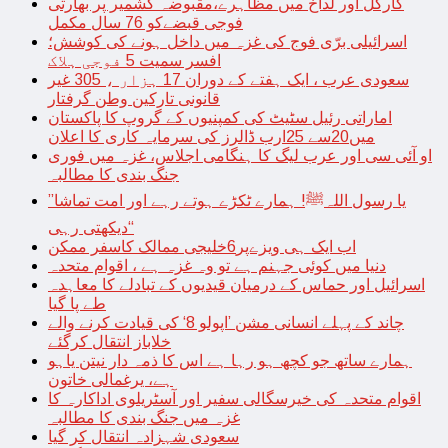
کارگل اور لداخ میں مظاہرے،مقبوضہ کشمیر پر بھارتی
فوجی قبضےکو 76 سال مکمل
اسرائیلی برّی فوج کی غزہ میں داخل ہونے کی کوشش؛
افسر سمیت 5 فوجی ہلاک
سعودی عرب ، ایک ہفتے کے دوران 17 ہزار ، 305 غیر
قانونی تارکین وطن گرفتار
اماراتی رئیل سٹیٹ کی کمپنیوں کے گروپ کا پاکستان
میں20سے 25ارب ڈالرز کی سرمایہ کاری کا اعلان
او آئی سی اور عرب لیگ کا ہنگامی اجلاس، غزہ میں فوری
جنگ بندی کا مطالبہ
’’یا رسول اللہﷺ! ہمارے ٹکڑے ہوتے رہے اور امت تماشا
دیکھتی رہی‘‘
اب ایک ہی ویزےپر6خلیجی ممالک کاسفر ممکن
دنیا میں کوئی جہنم ہے تو وہ غزہ ہے ، اقوام متحدہ
اسرائیل اور حماس کے درمیان قیدیوں کے تبادلے کا معاہدہ
طے پا گیا
چاند کے پہلے انسانی مشن ’اپولو 8‘ کی قیادت کرنے والے
خلاباز انتقال کرگئے
ہمارے ساتھ جو کچھ ہو رہا ہے اس کا ذمہ دار نیتن یاہو
ہے، یرغمالی خاتون
اقوام متحدہ کی خیرسگالی سفیر اور آسٹریلوی اداکارہ کا
غزہ میں جنگ بندی کا مطالبہ
سعودی شہزادہ انتقال کر گیا