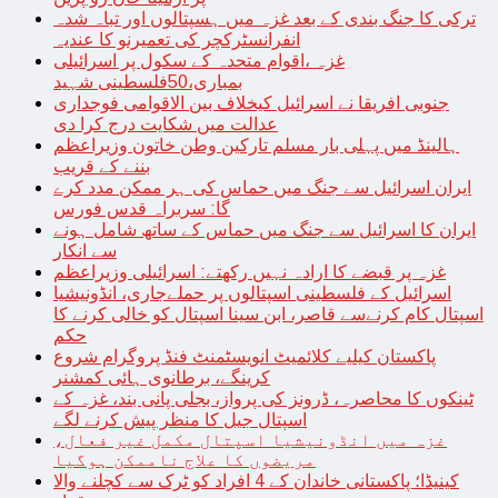
ترکی کا جنگ بندی کے بعد غزہ میں ہسپتالوں اور تباہ شدہ
انفرانسٹرکچر کی تعمیرنو کا عندیہ
غزہ ،اقوام متحدہ کے سکول پر اسرائیلی
بمباری،50فلسطینی شہید
جنوبی افریقا نے اسرائیل کیخلاف بین الاقوامی فوجداری
عدالت میں شکایت درج کرا دی
ہالینڈ میں پہلی بار مسلم تارکین وطن خاتون وزیراعظم
بننے کے قریب
ایران اسرائیل سے جنگ میں حماس کی ہر ممکن مدد کرے
گا: سربراہ قدس فورس
ایران کا اسرائیل سے جنگ میں حماس کے ساتھ شامل ہونے
سے انکار
غزہ پر قبضے کا ارادہ نہیں رکھتے: اسرائیلی وزیراعظم
اسرائیل کے فلسطینی اسپتالوں پر حملےجاری، انڈونیشیا
اسپتال کام کرنےسے قاصر، ابن سینا اسپتال کو خالی کرنے کا
حکم
پاکستان کیلیے کلائمیٹ انویسٹمنٹ فنڈ پروگرام شروع
کرینگے، برطانوی ہائی کمشنر
ٹینکوں کا محاصرہ، ڈرونز کی پرواز، بجلی پانی بند، غزہ کے
اسپتال جیل کا منظر پیش کرنے لگے
غزہ میں انڈونیشیا اسپتال مکمل غیر فعال،
مریضوں کا علاج ناممکن ہوگیا
کینیڈا؛ پاکستانی خاندان کے 4 افراد کو ٹرک سے کچلنے والا