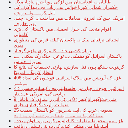
طالبان نے افغانستان میں لڑکی ہونا جرم بنادیا، ملالہ
حکمراں شمالی کوریا خواتین سے زیادہ بچے پیدا کرنے کی
اپیل کرتے ہوئے رو پڑے
امریکہ چین کے اندرونی معاملات میں مداخلت نہ کرے: چینی
وزیر خا رجہ
اقوام متحدہ کی جنرل اسمبلی میں پاکستان کی بڑی
کامیابی
ایشیائی ترقیاتی بینک نے پاکستان کیلئے قرض کی منظوری
دیدی
یونان کشتی حادثے کا مرکزی ملزم گرفتار
پاکستان اسرائیل کو دھمکی دے تو غزہ جنگ رک سکتی ہے،
سربراہ حماس
گرپتونت سنگھ پنوں قتل سازش، بھارتی تحقیقات کے نتائج کا
انتظار کرینگے، امریکا
غزہ کے آپریشن میں ہلاک اسرائیلی فوجیوں کی تعداد 406
ہوگئی
< > اسرائیلی فوج نے جیل میں فلسطینی بچے کیساتھ جنسی
زیادتی کی، امریکی عہدیدار
9 مئی جلاؤگھیراؤ کیس: 8 پی ٹی آئی رہنماؤں کے ناقابل
ضمانت وارنٹ گرفتاری جاری
سعودی عرب کی اپنے شہریوں کو پاکستان سمیت 25
ممالک جانے سے اجتناب برتنے کی ہدایت
غزہ میں محفوظ مقامات کا قیام ممکن نہیں، اقوام متحدہ
آسٹریلیا میں مینٹس کیڑے کی دو نئی نسلیں دریافت