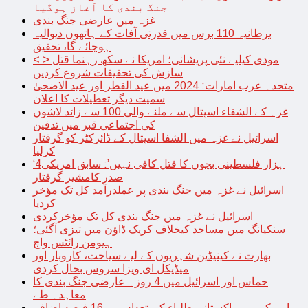
جنگ بندی کا آغاز ہوگیا
غزہ میں عارضی جنگ بندی
برطانیہ 110 برس میں قدرتی آفات کے ہاتھوں دیوالیہ
ہوجائے گا، تحقیق
< > مودی کیلیے نئی پریشانی؛ امریکا نے سکھ رہنما قتل
سازش کی تحقیقات شروع کردیں
متحدہ عرب امارات: 2024 میں عید الفطر اور عید الاضحیٰ
سمیت دیگر تعطیلات کا اعلان
غزہ کے الشفاء اسپتال سے ملنے والی 100 سے زائد لاشوں
کی اجتماعی قبر میں تدفین
اسرائیل نے غزہ میں الشفا اسپتال کے ڈائرکٹر کو گرفتار
کرلیا
‘4ہزار فلسطینی بچوں کا قتل کافی نہیں’: سابق امریکی
صدر کامشیر گرفتار
اسرائیل نے غزہ میں جنگ بندی پر عملدرآمد کل تک مؤخر
کردیا
اسرائیل نے غزہ میں جنگ بندی کل تک مؤخرکردی
سنکیانگ میں مساجد کیخلاف کریک ڈاؤن میں تیزی آگئی؛
ہیومن رائٹس واچ
بھارت نے کینیڈین شہریوں کے لیے سیاحت، کاروبار اور
میڈیکل ای ویزا سروس بحال کردی
حماس اور اسرائیل میں 4 روزہ عارضی جنگ بندی کا
معاہدہ طے
امریکہ میں پاکستانی طلباء کی تعداد میں 16 فیصد اضافہ