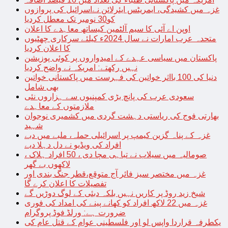
غزہ میں کشیدگی، ایمریٹس ایئرلائن نےاسرائیل کی پروازوں
کو30 نومبر تک معطل کردیا
اوپن اے آئی کا سیم آلٹمین کیساتھ معاہدے کا اعلان
متحدہ عرب امارات نے سال 2024ء کیلئے سرکاری چھٹیوں
کا اعلان کردیا
پاکستان میں سیاسی عہدے کے امیدواروں پر کوئی پوزیشن
نہیں رکھتے: امریکہ نے واضح کردیا
دنیا کی 100 بااثر خواتین کی فہرست میں پاکستانی خواتین
بھی شامل
سعودی عرب کی پانچ بڑی کمپنیوں سے ہزاروں نئی
ملازمتوں کے معاہدے
بھارتی فوج کی ریاستی دہشت گردی میں کشمیری نوجوان
شہید
غزہ کے پناہ گزین کیمپ پر اسرائیلی حملہ، ملبے میں دبے
افراد کی ویڈیو نے دل دہلا دیے
صومالیہ میں سیلاب نے تباہی مچا دی ، 50 افراد ہلاک ،
لاکھوں بے گھر
غزہ میں مختصر سیز فائر آج متوقع،قطر جنگ بندی اور
تفصیلات کا اعلان کرے گا
شیخ زید روڈ پر کاریں نہیں بلکہ دبئی کے لوگ دوڑیں گے
غزہ میں 22 لاکھ افراد کو کھانے پینے کی امداد کی فوری
ضرورت ہے: ورلڈ فوڈ پروگرام
یکطرفہ قراردا واپس لو اور فلسطینی عوام کے قتل عام کی