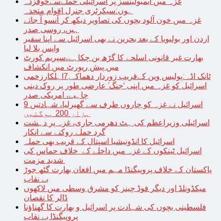
غزہ میں ایمبولینسز پر اسرائیلی حملےسےخوفزدہ
ہوں:سیکرٹری جنرل اقوام متحدہ
غزہ میں خون آلود بچوں کی تصاویر دیکھ کر آنسو آ جاتے
ہیں، روسی صدر
اردن اور بولیویا کے بعد بحرین نے بھی اسرائیل سے اپنا سفیر
واپس بلا لیا
بھارت غیر قانونی اسلحے کا گڑھ بن چکاہے،سپریم کورٹ
میں پیش رپورٹ میں انکشاف
ٹانک اڈہ:پولیس وین کےقریب زوردار دھماکہ,7اہلکارزخمی
اسرائیل کو غزہ میں اپنی ‘جنگ’ عارضی طور پر روک دینی
چاہیے، امریکی صدر
اسرائیل نے غزہ کو چاروں طرف سے گھیرلیا، شہادتیں 9
ہزار 200 ہوگئیں
اسرائیلی وزیراعظم کی ہٹ دھرمی جاری، غزہ پر دہشت
گرد حملے روکنے سے انکار
اسرائیل کا انڈونیشیا اسپتال کے قریب بھی حملہ
اسرائیل ٹینکوں کے غزہ میں داخلے کے خلاف حماس کی
شدید مزمت
پاکستان کے خلاف پروپیگنڈا مہم میں افغان بھارت گٹھ جوڑ
بے نقاب
میکڈونلڈ اور دیگر فوڈ چینز کو مشرق وسطی میں لاکھوں
ڈالر کا نقصان
فلسطینی بچوں کی شہادت پر اسرائیل و بھارت کا گھناؤنا
پروپیگنڈا بے نقاب