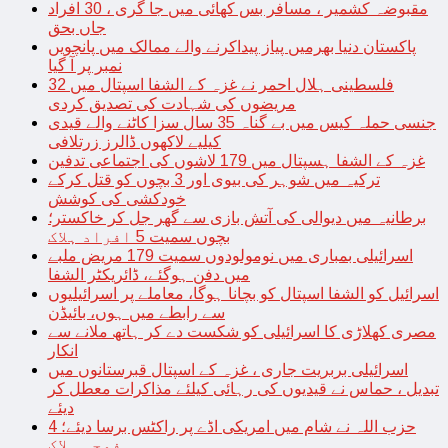
مقبوضہ کشمیر ، مسافر بس کھائی میں جا گری ، 30 افراد
جاں بحق
پاکستان دنیا بھرمیں پیاز پیداکرنے والے ممالک میں پانچویں
نمبر پر آ گیا
فلسطینی ہلال احمر نے غزہ کے الشفا اسپتال میں 32
مریضوں کی شہادت کی تصدیق کردی
جنسی حملہ کیس میں بے گناہ 35 سال سزا کاٹنے والے قیدی
کیلیے لاکھوں ڈالرز زرتلافی
غزہ کے الشفا ہسپتال میں 179 لاشوں کی اجتماعی تدفین
ترکیہ میں شوہر کی بیوی اور 3 بچوں کو قتل کرکے
خودکشی کی کوشش
برطانیہ میں دیوالی کی آتش بازی سے گھر جل کر خاکستر؛
بچوں سمیت 5 افراد ہلاک
اسرائیلی بمباری میں نومولودوں سمیت 179 مریض ملبے
میں دفن ہوگئے، ڈائریکٹر الشفا
اسرائیل کو الشفا اسپتال کو بچانا ہوگا، معاملے پر اسرائیلیوں
سے رابطے میں ہوں، بائیڈن
مصری کھلاڑی کا اسرائیلی کو شکست دے کر ہاتھ ملانے سے
انکار
اسرائیلی بربریت جاری ، غزہ کے اسپتال قبرستانوں میں
تبدیل ، حماس نے قیدیوں کی رہائی کیلئے مذاکرات معطل کر
دیئے
حزب اللہ نے شام میں امریکی اڈے پر راکٹس برسا دیئے؛ 4
فوجی ہلاک