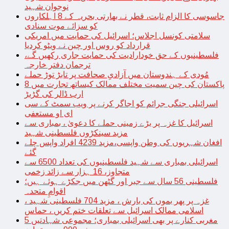
نوجوان شہید
جاسوسی کا الزام ثابت، قطر نے بھارتی بحریہ کے 8 اہلکاروں
کو سزائے موت سنادی
سلامتی کونسل اجلاس؛ اسرائیل کی حمایت میں امریکی
قرارداد کو روس اور چین نے ویٹو کردیا
فلسطینیوں کے حق خودارادیت کی حمایت جاری رکھیں گے،
ترجمان دفتر خارجہ
مُودی کے ہندوستان میں آزادیِ صحافت پر تابڑ توڑ حملے
پاکستان کی چین سمیت مختلف ممالک کیساتھ تجارت میں 8
ارب ڈالر کی گڑبڑ
اسرائیلی جنگی جرائم کو اجاگر کرنے پر ویب سمٹ کے سی
ای او مستعفی
اسرائیل کا غزہ پر بڑے زمینی حملے کا دعویٰ ، بمباری سے
مزید سینکڑوں فلسطینی شہید
افغان شہریوں کی وطن واپسی،مزید 4239 افراد واپس چلے
گئے
اسرائیلی بمباری سے شہید فلسطینیوں کی تعداد 6500 سے
متجاوز، 16 ہزار سے زائد زخمی
فلسطینی 56 سال سے جبر اور گٹھن میں جکڑے ہوئے ہیں؛
اقوامِ متحدہ
غزہ پر پھر بموں کی بارش ، مزید 704 فلسطینی شہید ،
اسلامی ممالک اسرائیل سے تعلقات ختم کریں ، حماس
مغربی کنارے پر بھی اسرائیلی بمباری؛ مجموعی شہادتیں 5