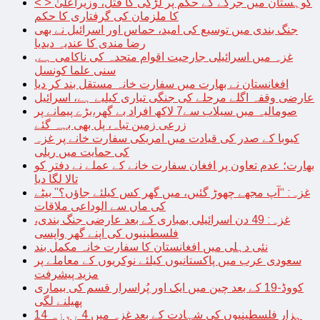
< > کوہستان میں جرگے کے حکم پر لڑکی کا قتل، وزیراعلیٰ
کا ملزمان کی گرفتاری کا حکم
جنگ بندی میں توسیع کی امید، حماس اور اسرائیل نے بھی
رضا مندی کا عندیہ دیدیا
غزہ میں اسرائیلی جارحیت اقوام متحدہ کی ناکامی ہے,
سنی علما کونسل
افغانستان نے بھارت میں سفارت خانہ مستقل بند کر دیا
عارضی وقفہ اگلے مرحلے کی جنگی تیاری کیلیے ہے، اسرائیل
صومالیہ میں سیلاب سے7 لاکھ افراد بے گھر،بڑے پیمانے پر
زرعی زمین تباہ، پل بھی بہہ گئے
کیوبا کے صدر کی قیادت میں امریکی سفارت خانے پر غزہ
کی حمایت میں ریلی
بھارت؛ عدم تعاون پر افغان سفارت خانے کے عملے نے دفتر کو
تالا لگا دیا
غزہ: “آپ مجھے چھوڑ گئیں، میں گھر کس کیلئے جاؤں؟” بیٹے
کی ماں سے الوداعی ملاقات
غزہ: 49 دن اسرائیلی بمباری کے بعد عارضی جنگ بندی،
فلسطینیوں کی اپنے گھر واپسی
نئی دہلی میں افغانستان کا سفارت خانہ مکمل بند
سعودی عرب میں پاکستانیوں کیلئے نوکریوں کے معاملے پر
مزید پیشرفت
کووڈ-19 کے بعد چین میں ایک اور پُراسرار قسم کی بیماری
پھیلنے لگی
14 ہزار فلسطینیوں کی شہادت کے بعد غزہ میں 4 روزہ