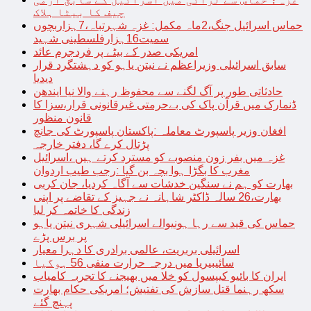
چیف کا بیٹا ہلاک
حماس اسرائیل جنگ،2ماہ مکمل: غزہ شہرتباہ،7ہزاربچوں
سمیت16ہزارفلسطینی شہید
امریکی صدر کے بیٹے پر فردجرم عائد
سابق اسرائیلی وزیراعظم نے نیتن یاہو کو دہشتگرد قرار
دیدیا
حادثاتی طور پر آگ لگنے سے محفوظ رہنے والا نیا ایندھن
ڈنمارک میں قرآن پاک کی بےحرمتی غیرقانونی قرار،سزا کا
قانون منظور
افغان وزیر پاسپورٹ معاملہ :پاکستان پاسپورٹ کی جانچ
پڑتال کرے گا، دفتر خارجہ
غزہ میں بفر زون منصوبے کو مسترد کرتے ہیں ،اسرائیل
مغرب کا بگڑا ہوا بچہ بن گیا :رجب طیب اردوان
بھارت کو ہم نے سنگین خدشات سے آگاہ کردیا، جان کربی
بھارت،26 سالہ ڈاکٹر شاہانہ نے جہیز کے تقاضے پر اپنی
زندگی کا خاتمہ کر لیا
حماس کی قید سے رہا ہونیوالے اسرائیلی شہری نیتن یاہو
پر برس پڑے
اسرائیلی بربریت، عالمی برادری کا دہرا معیار
سائیبیریا میں درجہ حرارت منفی 56 ہوگیا
ایران کا بائیو کیپسول کو خلا میں بھیجنے کا تجربہ کامیاب
سکھ رہنما قتل سازش کی تفتیش؛ امریکی حکام بھارت
پہنچ گئے