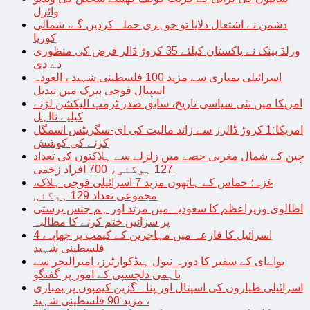
وائرل
دشمن نے اشتعال دلایا تو جوہری حملہ کردیں گے، شمالی
کوریا
ورلڈ بینک نے پاکستان کیلئے 35 کروڑ ڈالر قرض کی منظوری
دے دی
اسرائیلی بمباری سے مزید 100 فلسطینی شہید ، العودہ
اسپتال فوجی بیرک میں تبدیل
امریکا میں نئی سیاسی تاریخ، سابق صدر ٹرمپ الیکشن لڑنے
کیلیے نااہل
امریکا:1 کروڑ ڈالرز سے زائد مالیت کی ای-سگریٹس اسمگل
کرنے کی کوشش
چین کے شمال مغربی حصے میں زلزلے سے ہلاکتوں کی تعداد
127 ہوگئی، 700 افراد زخمی
غزہ؛ حماس کے ہاتھوں مزید 7 اسرائیلی فوجی ہلاک،
مجموعی تعداد 129 ہوگئی
اطالوی وزیراعظم کا سعودیہ میں مرتد اور ہم جنس پرستی
پر سزائیں ختم کرنے کا مطالبہ
اسرائیل کا فارعہ میں مہاجرین کے کیمپ پر چھاپہ، 4
فلسطینی شہید
یواےای کے سفیر کا دورہ نیول ہیڈکوارٹرز، امیرالبحر سے
باہمی دلچسپی کے امور پر گفتگو
اسرائیلی طیاروں کی اسپتال اور پناہ گزین کیمپوں پر بمباری
، مزید 90 فلسطینی شہید