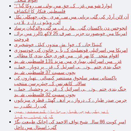
اقوام متحدہ
“ایوارڈ شو میں غزہ کے حق میں بولنے سے روکا گیا”؛
فلسطینی فنکار کا انکشاف
آن لائن آرڈر کی گئی بریانی میں سے ‘مری ہوئی چھپکلی’ نکل
آئی، ویڈیو نے دل دہلا دیے
انجوجس دن پاکستان گئی ہمارے لیے مرگئی،والدگیان پرساد
امریکا میں خوبصورت جزیرہ صرف 25 لاکھ ڈالرز میں برائے
فروخت
کینیڈا جانے کے خواہش مندوں کیلئے خوشخبری
امریکا میں اسرائیلی قونصلیٹ کے باہر خاتون کی خودسوزی
اقوام متحدہ کا پھر غزہ میں فوری جنگ بندی کا مطالبہ
غزہ میں اسرائیلی بمباری میں مزید 131 فلسطینی شہید
جنگ بندی ختم ہوتے ہی اسرئیل کے غزہ پر دوبارہ حملے،
بچوں سمیت 37 فلسطینی شہید
پاکستانی سفیر سلجوق مستنصر کیمیائی ہتھیاروں کی
سالانہ کانفرنس کے چیئرپرسن منتخب
جنگ بندی ختم ہوتے ہی اسرائیل کے غزہ پر وحشیانہ حملے،
بچوں سمیت 32 فلسطینی شہید
جرمن صدر طیارے کے دروازے پر آدھے گھنٹے قطری میزبانوں
کی راہ تکتے رہے
امریکی فوجی طیارہ جاپان کے سمندر میں
گرکرتباہ ہوگیا
امیرِ کویت 86 سالہ شیخ نواف الاحمد کی اچانک طبیعت بگڑ
گئی؛ اسپتال میں داخل