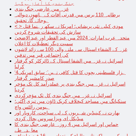
جنگ بندی کا آغاز ہوگیا
غزہ میں عارضی جنگ بندی
برطانیہ 110 برس میں قدرتی آفات کے ہاتھوں دیوالیہ
ہوجائے گا، تحقیق
< > مودی کیلیے نئی پریشانی؛ امریکا نے سکھ رہنما قتل
سازش کی تحقیقات شروع کردیں
متحدہ عرب امارات: 2024 میں عید الفطر اور عید الاضحیٰ
سمیت دیگر تعطیلات کا اعلان
غزہ کے الشفاء اسپتال سے ملنے والی 100 سے زائد لاشوں
کی اجتماعی قبر میں تدفین
اسرائیل نے غزہ میں الشفا اسپتال کے ڈائرکٹر کو گرفتار
کرلیا
‘4ہزار فلسطینی بچوں کا قتل کافی نہیں’: سابق امریکی
صدر کامشیر گرفتار
اسرائیل نے غزہ میں جنگ بندی پر عملدرآمد کل تک مؤخر
کردیا
اسرائیل نے غزہ میں جنگ بندی کل تک مؤخرکردی
سنکیانگ میں مساجد کیخلاف کریک ڈاؤن میں تیزی آگئی؛
ہیومن رائٹس واچ
بھارت نے کینیڈین شہریوں کے لیے سیاحت، کاروبار اور
میڈیکل ای ویزا سروس بحال کردی
حماس اور اسرائیل میں 4 روزہ عارضی جنگ بندی کا
معاہدہ طے
امریکہ میں پاکستانی طلباء کی تعداد میں 16 فیصد اضافہ