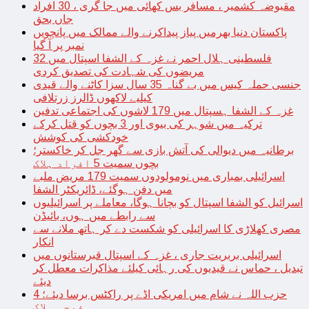
مقبوضہ کشمیر ، مسافر بس کھائی میں جا گری ، 30 افراد
جاں بحق
پاکستان دنیا بھرمیں پیاز پیداکرنے والے ممالک میں پانچویں
نمبر پر آ گیا
فلسطینی ہلال احمر نے غزہ کے الشفا اسپتال میں 32
مریضوں کی شہادت کی تصدیق کردی
جنسی حملہ کیس میں بے گناہ 35 سال سزا کاٹنے والے قیدی
کیلیے لاکھوں ڈالرز زرتلافی
غزہ کے الشفا ہسپتال میں 179 لاشوں کی اجتماعی تدفین
ترکیہ میں شوہر کی بیوی اور 3 بچوں کو قتل کرکے
خودکشی کی کوشش
برطانیہ میں دیوالی کی آتش بازی سے گھر جل کر خاکستر؛
بچوں سمیت 5 افراد ہلاک
اسرائیلی بمباری میں نومولودوں سمیت 179 مریض ملبے
میں دفن ہوگئے، ڈائریکٹر الشفا
اسرائیل کو الشفا اسپتال کو بچانا ہوگا، معاملے پر اسرائیلیوں
سے رابطے میں ہوں، بائیڈن
مصری کھلاڑی کا اسرائیلی کو شکست دے کر ہاتھ ملانے سے
انکار
اسرائیلی بربریت جاری ، غزہ کے اسپتال قبرستانوں میں
تبدیل ، حماس نے قیدیوں کی رہائی کیلئے مذاکرات معطل کر
دیئے
حزب اللہ نے شام میں امریکی اڈے پر راکٹس برسا دیئے؛ 4
فوجی ہلاک