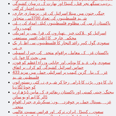
ہردیپ سنگھ نجر قتل، کینیڈا اور بھارت کے درمیان کشیدگی
شدت اختیار کرگئی
جنگی جنون میں مبتلا اسرائیل کی غزہ پربمباری جاری،
شہید فلسطینیوں کی تعداد 3700سے متجاوز
پاکستان آرمی کی مظلوم فلسطینیوں کیلئے امداد کی پہلی
کھیپ روانہ
اسرائیل کو ہلاکت خیز ہتھیاروں کی فراہمی پر امریکی
محکمہ خارجہ کا اعلیٰ افسر مستعفی
سعودی گول کیپر راغد النجار کا فلسطینیوں سے اظہار یک
جہتی
پاکستان غزہ کے معاملے پراقوام متحدہ کی جنرل اسمبلی
میں بحث کا خواہاں
سعودی ولی عہد کا یونانی اور جاپانی وزراء اعظم کو فون،
حماس اسرائیل کشیدگی کم کرانے پر اتفاق
غزہ کے پناہ گزین کیمپ پر اسرائیلی حملے میں مزید 433
فلسطینی شہید
دل کا دورہ پڑنے کا ڈرامہ رچا کر شہری نے کئی ریستورانوں
کو چونا لگا دیا
بیجنگ: چینی کمپنی اور پاکستان ریفائنری کے مابین ڈیڑھ ارب
ڈالر کا ایم او یو سائن
غزہ ہسپتال حملے پر خوفزدہ ہوں: سیکریٹری جنرل اقوامِ
متحدہ
سعودیہ، کینیڈا , ایران، ترکیہ اور فرانس سمیت عالمی