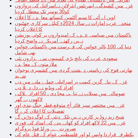
غزہ میں کشیدگی، ایمریٹس ایئرلائن نےاسرائیل کی پروازوں
کو30 نومبر تک معطل کردیا
اوپن اے آئی کا سیم آلٹمین کیساتھ معاہدے کا اعلان
متحدہ عرب امارات نے سال 2024ء کیلئے سرکاری چھٹیوں
کا اعلان کردیا
پاکستان میں سیاسی عہدے کے امیدواروں پر کوئی پوزیشن
نہیں رکھتے: امریکہ نے واضح کردیا
دنیا کی 100 بااثر خواتین کی فہرست میں پاکستانی خواتین
بھی شامل
سعودی عرب کی پانچ بڑی کمپنیوں سے ہزاروں نئی
ملازمتوں کے معاہدے
بھارتی فوج کی ریاستی دہشت گردی میں کشمیری نوجوان
شہید
غزہ کے پناہ گزین کیمپ پر اسرائیلی حملہ، ملبے میں دبے
افراد کی ویڈیو نے دل دہلا دیے
صومالیہ میں سیلاب نے تباہی مچا دی ، 50 افراد ہلاک ،
لاکھوں بے گھر
غزہ میں مختصر سیز فائر آج متوقع،قطر جنگ بندی اور
تفصیلات کا اعلان کرے گا
شیخ زید روڈ پر کاریں نہیں بلکہ دبئی کے لوگ دوڑیں گے
غزہ میں 22 لاکھ افراد کو کھانے پینے کی امداد کی فوری
ضرورت ہے: ورلڈ فوڈ پروگرام
یکطرفہ قراردا واپس لو اور فلسطینی عوام کے قتل عام کی