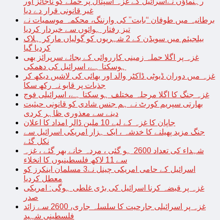
رہنماؤں نےاسرائیل کے غزہ اسپتال پر حملے کو ناجائز اور
غیر قانونی قرار دے دیا
برطانیہ میں طوفان “بابت” کی وارننگ، محکمہ موسمیات نے
تیز رفتار ہوائوں سے خبردار کردیا
بیلجیئم میں سویڈن کے 2 شہریوں کو گولیاں مارکر ہلاک
کردیا گیا
غزہ پر اگلا حملہ زمینی کارروائی کے بجائے سرپرائز بھی
ہوسکتا ہے، اسرائیل کی دھمکی
غزہ میں دوران ڈیوٹی ڈاکٹر والد اور بھائی کی لاشیں دیکھ کر
جذبات پر قابو نہ رکھ سکا
غزہ جنگ کا اگلا مرحلہ مختلف ہو سکتا ہے، اسرائیلی فوج
بھارتی سپریم کورٹ نے ہم جنس شادی کو قانونی حیثیت
دینے سے معذوری ظاہر کردی
جاپان کا غزہ کے لیے 10 ملین ڈالر امداد کا اعلان
جنگ مزید پھیلنے کا خدشہ ، ایک ہزار امریکی اسرائیل سے
نکل گئے
شہداء کی تعداد 2600 ہو گئی ، مردہ خانے بھر گئے ، غزہ
سے 11 لاکھ فلسطینیوں کا انخلاء
اسرائیل کے حامی امریکی چینل نے3 مسلمان اینکرز کو
معطل کردیا
غزہ پر قبضہ کرنا اسرائیل کی بڑی غلطی ہوگی: امریکی
صدر
غزہ پر اسرائیلی جارحیت کا سلسلہ جاری، 2600 سے زائد
فلسطینی شہید