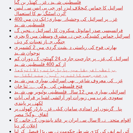
فلسطینی شہید ، غزہ کھنڈر بن گیا
اسرائیل کا حماس کیخلاف لیزر اور جی پی ایس سے لیس
‘آئرن اسٹنگ’ بم کا استعمال
غزہ پر اسرائیل کی وحشیانہ بمباری؛ ایک دن میں 400
فلسطینی شہید
فرانسیسی صدر ایمانوئل میکرون کل اسرائیل پہنچیں گے
اسرائیل حماس کشیدگی چین نے مشرق وسطیٰ میں 6 بحری
جنگی جہاز تعینات کر دیئے
بھارتی فوج کی ریاستی دہشت گردی میں 2 کشمیری
نوجوان شہید
اسرائیل کی غزہ پر جارحیت جاری، 24 گھنٹوں کے دوران کم
از کم 400 فلسطینی شہید
براعظم افریقا میں پایا جانے والا انوکھا
درخت، جسے کاٹنے پر ’لہو‘ رسنے لگتا ہے
غزہ کی معروف شاعرہ بھی اسرائیلی بمباری میں شہید
فتح فلسطین کی ہوگی ہے: ثنا خان
اسرائیلی بمباری میں 12 سالہ فلسطینی یوٹیوبر بھی شہید
سعودی عرب میں زیورات اور آرائشی اشیا پر قرآنی آیات
لکھنے پر پابندی
پناہ گزینوں اور امدادی سامان کیلیے غزہ بارڈر کھولنے پر
اتفاق ہوگیا؛ مصر
اقوام متحدہ نے 8 سال سے ایران پر عائد پابندیوں کے خاتمے کا
اعلان کر دیا
آئی ایم ایف کی کڑی شرط، حکومت نے بھی بڑا فیصلہ کر لیا