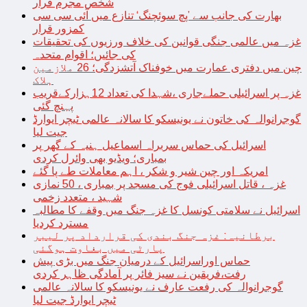
شخص مجرم قرار
بھارت کی جانب سے ’پچ سوئچنگ‘ تنازع میں آئی سی سی
کمزور قرار
غزہ میں عالمی جنگی قوانین کی خلاف ورزیوں کی تحقیقات
کی جائیں؛ اقوام متحدہ
چین میں دفتری عمارت میں خوفناک آتشزدگی؛ 26 ملازمین
ہلاک
غزہ پر اسرائیلی حملےجاری ،شہدا کی تعداد 12ہزارکےقریب
پہنچ گئی
گوجرانوالہ کی خاتون نے یونیسکو کا سالانہ عالمی ٹیچر ایوارڈ
جیت لیا
اسرائیل کی حماس سربراہ اسماعیل ہنیہ کے گھر پر
بمباری؛ ویڈیو بھی وائرل کردی
امریکہ اور چین شیر و شکر ، اہم معاملات طے پا گئے
غزہ ، قاتل اسرائیلی فوج کی مسجد پر بمباری ، 50 نمازی
شہید ، متعدد زخمی
اسرائیل نے سلامتی کونسل کا غزہ جنگ میں وقفے کا مطالبہ
مسترد کردیا
برطانیہ: غزہ جنگ بندی کی قرارداد پر لیبر
پارٹی میں بغاوت ہوگئی
حماس اوراسرائیل کے درمیان جنگ میں بڑی پیش
رفت،فریقین نے سیز فائر پر آمادگی ظاہر کردی
گوجرانوالہ کی رفعت عارف نے یونیسکو کا سالانہ عالمی
ٹیچر ایوارڈ جیت لیا