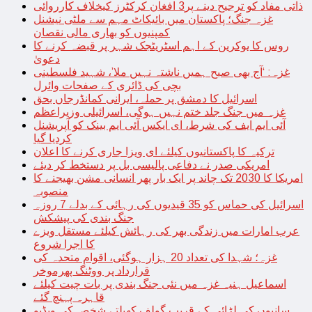
ذاتی مفاد کو ترجیح دینے پر3 افغان کرکٹرز کیخلاف کارروائی
غزہ جنگ؛ پاکستان میں بائیکاٹ مہم سے ملٹی نیشنل
کمپنیوں کو بھاری مالی نقصان
روس کا یوکرین کے اہم اسٹریٹجک شہر پر قبضہ کرنے کا
دعویٰ
غزہ: ‘آج بھی صبح ہمیں ناشتہ نہیں ملا’، شہید فلسطینی
بچی کی ڈائری کے صفحات وائرل
اسرائیل کا دمشق پر حملہ، ایرانی کمانڈرجاں بحق
غزہ میں جنگ جلد ختم نہیں ہوگی، اسرائیلی وزیراعظم
آئی ایم ایف کی شرط، ای ایکس آئی ایم بینک کو آپریشنل
کردیا گیا
ترکیہ کا پاکستانیوں کیلئے ای ویزا جاری کرنے کا اعلان
امریکی صدر نے دفاعی پالیسی بل پر دستخط کر دیئے
امریکا کا 2030 تک چاند پر ایک بار پھر انسانی مشن بھیجنے کا
منصوبہ
اسرائیل کی حماس کو 35 قیدیوں کی رہائی کے بدلے 7 روزہ
جنگ بندی کی پیشکش
عرب امارات میں زندگی بھر کی رہائش کیلئے مستقل ویزے
کا اجرا شروع
غزہ؛ شہدا کی تعداد 20 ہزار ہوگئی، اقوام متحدہ کی
قرارداد پر ووٹنگ پھرموخر
اسماعیل ہنیہ غزہ میں نئی جنگ بندی پر بات چیت کیلئے
قاہرہ پہنچ گئے
سانپوں کی لڑائی کے قریب گولف کھیلتے شخص کی ویڈیو