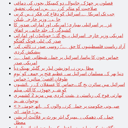
فصلوں پر چھڑکے جانیوالے دو کیمیکل بچوں کی دماغی
صلاحیت کو متاثر کررہے ہیں، امریکی تحقیق
جب تک امریکا ہے اسرائیل کو دفاع کی فکر نہیں کرنی
چاہیے: وزیر خارجہ بلنکن
غزہ پر اسرائیلی بمباری؛ امریکی اور اماراتی صدور کا
کشیدگی کے جلد خاتمے پر اتفاق
امریکی وزیر خارجہ اسرائیل پہنچ گئے؛ جوبائیڈن اور اماراتی
صدر کی ٹیلی فونک گفتگو
’آزاد ریاست فلسطینیوں کا حق ہے‘؛ روسی صدر نے ثالثی کی
پیشکش کردی
حماس خون کا پیاسا، اسرائیل پر حملے شیطانی عمل ہے:
امریکی صدر
مظاہرین نے اپوزیشن لیڈر پر گلیٹر پھینک دیا
دنیا بھر کے مسلمان اسرائیل سے عظیم فتح پر جمعے کو ’یومِ
طوفانِ اقصیٰ‘ منائیں؛ حماس
اسرائیل میں سائرن بج گئے،حماس کا عسقلان کے رہائشیوں
کو شہر چھوڑنے کا الٹی میٹم
بھارتی فوج کی ریاستی دہشت گردی میں مزید 2 کشمیری
نوجوان شہید
< > صیہونی حکومت پر حملہ کرنے والوں کے ہاتھ چومتے
ہیں؛ خامنہ ای
حملے کی دھمکی ،ہیمبرگ ایئر پورٹ پر فلائیٹ آپریشن
معطل
بنگلادیش کی سابق وزیراعظم کی طبیعت انتہائی ناساز