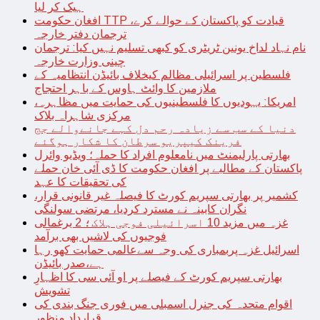
ہیک کر لیا
افغان حکومت TTP قیادت کو پاکستان کے حوالے کرے،
ترجمان دفتر خارجہ
نام نہاد لداخ یونین ٹریٹری کو کبھی تسلیم نہیں کیا: ترجمان
چینی وزارت خارجہ
فلسطین پر اسرائیلی مظالم کیخلاف بائیڈن انتظامیہ کے
ملازمین کا وائٹ ہاوس کے باہر احتجاج
امریکا: یہودیوں کا فلسطینیوں کی حمایت میں مظاہرہ،
مرکزی شاہراہ بلاک
دنیا کے سب سے زیادہ رحم دل کہے جانےوالے جج
فرینک کیپریو سرطان کا شکار ہوگئے
بھارتی پارلیمنٹ میں نامعلوم افراد کا حملہ؛ ویڈیو وائرل
پاکستان کے مطالبے پر افغان حکومت کا ڈی آئی خان حملے
کی تحقیقات کا عہد
کشمیر پر بھارتی سپریم کورٹ کا فیصلہ غیر قانونی قرار،
نگران کابینہ نے مسترد کردیا، مرتضی سولنگی
غزہ میں مزید 10 اسرائیلی فوجی ہلاک؛ 2 یرغمالی
فوجیوں کی لاشیں بھی برآمد
اسرائیل غزہ پربمباری کی وجہ سےعالمی حمایت کھو رہا
ہے،صدر بائیڈن
بھارتی سپریم کورٹ کے فیصلے پر او آئی سی کا اظہارِ
تشویش
اقوام متحدہ کی جنرل اسمبلی میں فوری جنگ بندی کی
قرارداد منظور