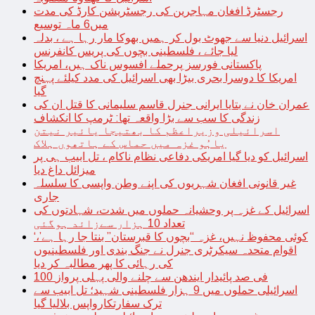
رجسٹرڈ افغان مہاجرین کی رجسٹریشن کارڈ کی مدت
میں6 ماہ توسیع
اسرائیل دنیا سے جھوٹ بول کر ہمیں بھوکا مار رہا ہے ، بدلہ
لیا جائے ، فلسطینی بچوں کی پریس کانفرنس
پاکستانی فورسز پرحملے افسوس ناک ہیں، امریکا
امریکا کا دوسرا بحری بیڑا بھی اسرائیل کی مدد کیلئے پہنچ
گیا
عمران خان نے بتایا ایرانی جنرل قاسم سلیمانی کا قتل ان کی
زندگی کا سب سے بڑا واقعہ تھا: ٹرمپ کا انکشاف
اسرائیلی وزیراعظم کا بھتیجا یائیر نیتن
یاہُو غزہ میں حماس کے ہاتھوں ہلاک
اسرائیل کو دیا گیا امریکی دفاعی نظام ناکام ، تل ابیب ہی پر
میزائل داغ دیا
غیر قانونی افغان شہریوں کی اپنے وطن واپسی کا سلسلہ
جاری
اسرائیل کے غزہ پر وحشیانہ حملوں میں شدت، شہادتوں کی
تعداد 10 ہزار سےزائد ہوگئی
‘کوئی محفوظ نہیں، غزہ “بچوں کا قبرستان” بنتا جا رہا ہے’،
اقوام متحدہ سیکرٹری جنرل نے جنگ بندی اور فلسطینیوں
کی رہائی کا پھر مطالبہ کر دیا
100 فی صد پائیدار ایندھن سے چلنے والی پہلی پرواز
اسرائیلی حملوں میں 9 ہزار فلسطینی شہید؛ تل ابیب سے
ترک سفارتکارواپس بلالیا گیا