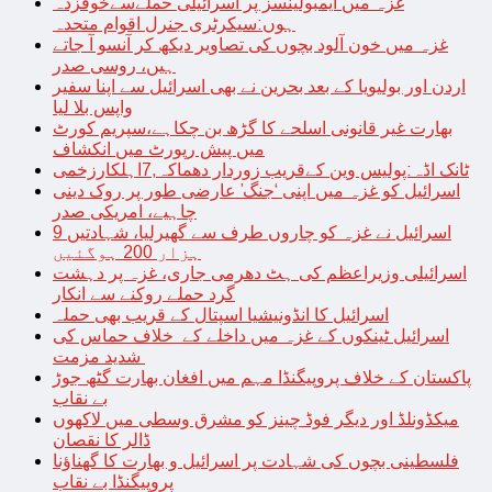
غزہ میں ایمبولینسز پر اسرائیلی حملےسےخوفزدہ
ہوں:سیکرٹری جنرل اقوام متحدہ
غزہ میں خون آلود بچوں کی تصاویر دیکھ کر آنسو آ جاتے
ہیں، روسی صدر
اردن اور بولیویا کے بعد بحرین نے بھی اسرائیل سے اپنا سفیر
واپس بلا لیا
بھارت غیر قانونی اسلحے کا گڑھ بن چکاہے،سپریم کورٹ
میں پیش رپورٹ میں انکشاف
ٹانک اڈہ:پولیس وین کےقریب زوردار دھماکہ,7اہلکارزخمی
اسرائیل کو غزہ میں اپنی ‘جنگ’ عارضی طور پر روک دینی
چاہیے، امریکی صدر
اسرائیل نے غزہ کو چاروں طرف سے گھیرلیا، شہادتیں 9
ہزار 200 ہوگئیں
اسرائیلی وزیراعظم کی ہٹ دھرمی جاری، غزہ پر دہشت
گرد حملے روکنے سے انکار
اسرائیل کا انڈونیشیا اسپتال کے قریب بھی حملہ
اسرائیل ٹینکوں کے غزہ میں داخلے کے خلاف حماس کی
شدید مزمت
پاکستان کے خلاف پروپیگنڈا مہم میں افغان بھارت گٹھ جوڑ
بے نقاب
میکڈونلڈ اور دیگر فوڈ چینز کو مشرق وسطی میں لاکھوں
ڈالر کا نقصان
فلسطینی بچوں کی شہادت پر اسرائیل و بھارت کا گھناؤنا
پروپیگنڈا بے نقاب