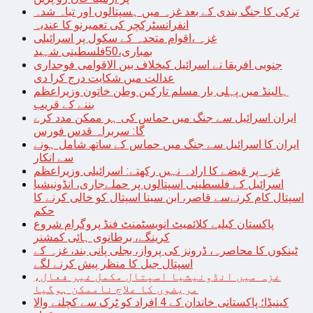
ترکی کا جنگ بندی کے بعد غزہ میں ہسپتالوں اور تباہ شدہ
انفرانسٹرکچر کی تعمیرنو کا عندیہ
غزہ ،اقوام متحدہ کے سکول پر اسرائیلی
بمباری،50فلسطینی شہید
جنوبی افریقا نے اسرائیل کیخلاف بین الاقوامی فوجداری
عدالت میں شکایت درج کرا دی
ہالینڈ میں پہلی بار مسلم تارکین وطن خاتون وزیراعظم
بننے کے قریب
ایران اسرائیل سے جنگ میں حماس کی ہر ممکن مدد کرے
گا: سربراہ قدس فورس
ایران کا اسرائیل سے جنگ میں حماس کے ساتھ شامل ہونے
سے انکار
غزہ پر قبضے کا ارادہ نہیں رکھتے: اسرائیلی وزیراعظم
اسرائیل کے فلسطینی اسپتالوں پر حملےجاری، انڈونیشیا
اسپتال کام کرنےسے قاصر، ابن سینا اسپتال کو خالی کرنے کا
حکم
پاکستان کیلیے کلائمیٹ انویسٹمنٹ فنڈ پروگرام شروع
کرینگے، برطانوی ہائی کمشنر
ٹینکوں کا محاصرہ، ڈرونز کی پرواز، بجلی پانی بند، غزہ کے
اسپتال جیل کا منظر پیش کرنے لگے
غزہ میں انڈونیشیا اسپتال مکمل غیر فعال،
مریضوں کا علاج ناممکن ہوگیا
کینیڈا؛ پاکستانی خاندان کے 4 افراد کو ٹرک سے کچلنے والا