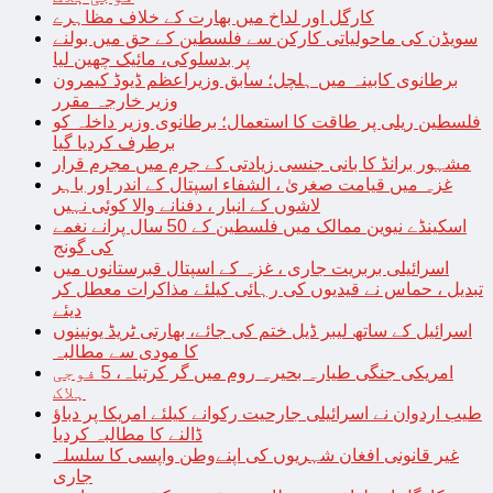
کارگل اور لداخ میں بھارت کے خلاف مظاہرے
سویڈن کی ماحولیاتی کارکن سے فلسطین کے حق میں بولنے
پر بدسلوکی، مائیک چھین لیا
برطانوی کابینہ میں ہلچل؛ سابق وزیراعظم ڈیوڈ کیمرون
وزیر خارجہ مقرر
فلسطین ریلی پر طاقت کا استعمال؛ برطانوی وزیر داخلہ کو
برطرف کردیا گیا
مشہور برانڈ کا بانی جنسی زیادتی کے جرم میں مجرم قرار
غزہ میں قیامت صغریٰ ، الشفاء اسپتال کے اندر اور باہر
لاشوں کے انبار ، دفنانے والا کوئی نہیں
اسکینڈے نیوین ممالک میں فلسطین کے 50 سال پرانے نغمے
کی گونج
اسرائیلی بربریت جاری ، غزہ کے اسپتال قبرستانوں میں
تبدیل ، حماس نے قیدیوں کی رہائی کیلئے مذاکرات معطل کر
دیئے
اسرائیل کے ساتھ لیبر ڈیل ختم کی جائے، بھارتی ٹریڈ یونینوں
کا مودی سے مطالبہ
امریکی جنگی طیارہ بحیرہ روم میں گر کرتباہ، 5 فوجی
ہلاک
طیب اردوان نے اسرائیلی جارحیت رکوانے کیلئے امریکا پر دباؤ
ڈالنے کا مطالبہ کردیا
غیر قانونی افغان شہریوں کی اپنےوطن واپسی کا سلسلہ
جاری