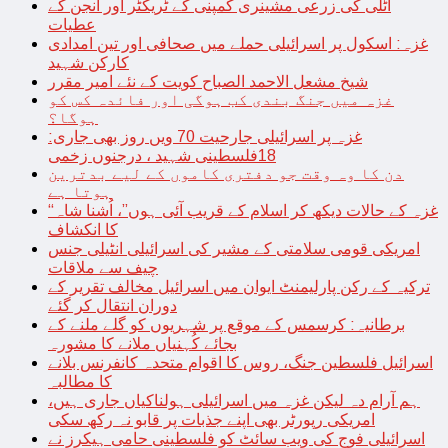
اٹلی کی زرعی مشینری کمپنی کے ٹریکٹر اور انجن کے
عطیات
غزہ: اسکول پر اسرائیلی حملے میں صحافی اور تین امدادی
کارکن شہید
شیخ مشعل الاحمد الصباح کویت کے نئے امیر مقرر
غزہ میں جنگ بندی کب ہوگی اور فائدہ کس کو
ہوگا؟
غزہ پر اسرائیلی جارحیت 70 ویں روز بھی جاری:
18فلسطینی شہید ، درجنوں زخمی
دن کا وہ وقت جو دفتری کاموں کے لیے بدترین
ہوتا ہے
“غزہ کے حالات دیکھ کر اسلام کے قریب آئی ہوں”، اُشنا شاہ
کا انکشاف
امریکی قومی سلامتی کے مشیر کی اسرائیلی انٹیلی جنس
چیف سے ملاقات
ترکیہ کے رکن پارلیمنٹ ایوان میں اسرائیل مخالف تقریر کے
دوران انتقال کر گئے
برطانیہ: کرسمس کے موقع پر شہریوں کو گلے ملنے کے
بجائے کُہنیاں ملانے کا مشورہ
اسرائیل فلسطین جنگ، روس کا اقوام متحدہ کانفرنس بلانے
کا مطالبہ
ہم آرام دہ لیکن غزہ میں اسرائیلی ہولناکیاں جاری ہیں،
امریکی رپورٹر بھی اپنے جذبات پر قابو نہ رکھ سکی
اسرائیلی فوج کی ویب سائٹ کو فلسطینی حامی ہیکرز نے