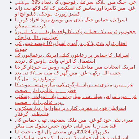
غزہ جنگ میں ہلاک اسرائیلی فوجیوں کی تعداد 395 ہوگئی
غزہ میں ڈائیریا اور سانس کے انفیکشنز کے ایک لاکھ سے زائد
کیسز رپورٹ ہوچکے: ڈبلیو ایچ او
اسرائیل، حماس جنگ بندی میں توسیع مزید افراد کو رہا
کرنے سے ممکن
‘ججوں پر ٹرمپ کے حملے روکنے کا واحد طریقہ ہے کہ انہیں
جیل میں ڈال دیا جائے’
افغان ٹرانزٹ ٹریڈ کی درآمدی اشیا پر10 فیصد فیس کی
چھوٹ
اسرائیل کا حماس پر رعایتوں کیلئے امریکی یرغمالیوں کے
استعمال کا الزام، وائٹ ہاؤس کی تردید
امریکہ انتخابات میں مداخلت نہ کرے، روس نے خبردار کر دیا
جسے اللہ رکھے؛ غزہ میں گھر کے ملبے سے37 دن بعد
نومولود زندہ مل گیا
غزہ میں بمباری سے زیادہ لوگوں کی بیماریوں سے موت کا
خطرہ ہے, عالمی ادارہ صحت
غزہ میں امراض پھیلنے سے بمباری سے زیادہ اموات ہوسکتی
ہیں، عالمی ادارہ صحت
اسرائیلی فوج نے مغربی کنارے پر دھاوا بول دیا، سیکڑوں
فلسطینی گرفتار
میری بیٹی خود کو غزہ میں ملکہ سمجھتی تھی، حماس کی
قید سے رہا اسرائیلی خاتون حسن سلوک سے متاثر
بکر پرائز 2024آئرش مصنف پال لنچ نے جیت لیا
اسرائیلی یرغمالی حماس کے سربراہ کے حسن سلوک کے