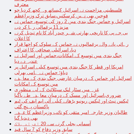
معترف
فلسطینی مزاحمت نے اسرائیل کیساتھ وہ کچھ کردیا جو
فوجیں بھی نہیں کرسکتیں،سابق ترک وزیراعظم
اسرائیل و حماس جنگ بندی میں 2 روز کی توسیع، حماس نے
مزید 11 یرغمالی رہا کر دیے
بی جے پی کا تاریخی بھارتی شہر حیدر آباد کا نام تبدیل کرنے
کا اعلان
رہائی پانے والے یرغمالیوں نے حماس کے سلوک کو اچھا قرار
دیا، اسرائیلی صحافی کا اعتراف
جنگ بندی میں توسیع کے امکانات،حماس اور اسرائیل نے
عندیہ دے دیا
امریکا اور قطر کا جنگ بندی میں توسیع کیلیے اسرائیل پر
دباؤ؛ حماس نے ہامی بھرلی
اسرائیل اور حماس کے درمیان عارضی جنگ بندی کے معاہدے
میں توسیع کے امکانات
غزہ میں سٹار لنک سیٹلائٹ کے لیے منظوری
ضروری،اسرائیل اور مسک کے درمیان معاہدہ طے پاگیا
ٹیکس نیٹ اور ٹیکس ریونیو بڑھانے کیلیے آئی ایم ایف کی ٹیم
پاکستان پہنچ گئی
طالبان وزیر خارجہ امیر متقی کو نائب وزیراعظم کا عہدہ
بھی دیدیا گیا
آسمانی بجلی گرنے سے 20 افراد ہلاک
سابق وزیر دفاع کو 7 سال قید