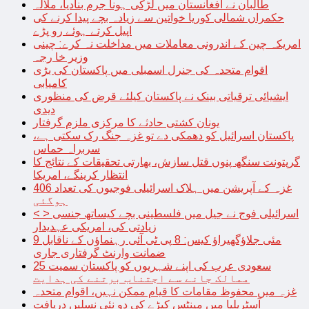
طالبان نے افغانستان میں لڑکی ہونا جرم بنادیا، ملالہ
حکمراں شمالی کوریا خواتین سے زیادہ بچے پیدا کرنے کی
اپیل کرتے ہوئے رو پڑے
امریکہ چین کے اندرونی معاملات میں مداخلت نہ کرے: چینی
وزیر خا رجہ
اقوام متحدہ کی جنرل اسمبلی میں پاکستان کی بڑی
کامیابی
ایشیائی ترقیاتی بینک نے پاکستان کیلئے قرض کی منظوری
دیدی
یونان کشتی حادثے کا مرکزی ملزم گرفتار
پاکستان اسرائیل کو دھمکی دے تو غزہ جنگ رک سکتی ہے،
سربراہ حماس
گرپتونت سنگھ پنوں قتل سازش، بھارتی تحقیقات کے نتائج کا
انتظار کرینگے، امریکا
غزہ کے آپریشن میں ہلاک اسرائیلی فوجیوں کی تعداد 406
ہوگئی
< > اسرائیلی فوج نے جیل میں فلسطینی بچے کیساتھ جنسی
زیادتی کی، امریکی عہدیدار
9 مئی جلاؤگھیراؤ کیس: 8 پی ٹی آئی رہنماؤں کے ناقابل
ضمانت وارنٹ گرفتاری جاری
سعودی عرب کی اپنے شہریوں کو پاکستان سمیت 25
ممالک جانے سے اجتناب برتنے کی ہدایت
غزہ میں محفوظ مقامات کا قیام ممکن نہیں، اقوام متحدہ
آسٹریلیا میں مینٹس کیڑے کی دو نئی نسلیں دریافت