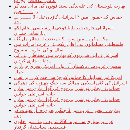
عالمی عدالت پہنچ گیا
بھارت بلوچستان کی علیحدگی پسند قوتوں کی مالی مدد کر
رہا ہے: چین
حماس کے حملوں میں 7 اسرائیلی گاڑیاں تباہ، 3 صہیونی
ہلاک
اسرائیلی جارحیت نے اپنا فوجی اور سیاسی انجام لکھ
دیا،اسامہ حمدان
مکہ مکرمہ میں سونے کے متعدد نئے ذخائر مل گئے
فلسطینی مسلمانوں سے اظہاریکجہتی، عرب امارات میں
سال نو کی تقاریب منسوخ
اسرائیل نے اپنے شہریوں کو بھارت میں محتاط رہنے کی
ہدایات جاری کردیں
سعودی عرب سے پاکستان آنے والے امریکی بحری جہاز پر
حملہ
امریکا اور اسرائیل کا حماس کو جڑ سے ختم کرنے پر اتفاق
اسرائیل کی کئی اسلامی ممالک سے جنگ چھیڑنے کی دھمکی
حماس نہ بچاتی تو اپنی ہی فوج کی گولہ باری میں مارے
جاتے، اسرائیلی خواتین
حماس نہ بچاتی تو اپنی ہی فوج کی گولہ باری میں مارے
جاتے، اسرائیلی خواتین
بھارت نے بحیرہ عرب میں 3 جنگی بحری جہاز تعینات کر
دیئے
غزہ پر بمباری سے مزید 250 شہید ، رملہ میں خاتون
فلسطینی سیاستدان گرفتار