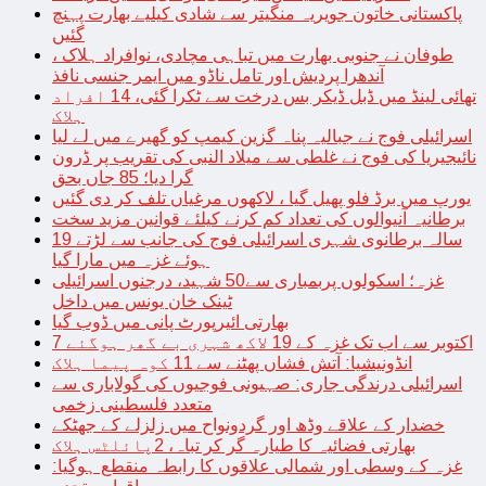
پاکستانی خاتون جویریہ منگیتر سے شادی کیلیے بھارت پہنچ
گئیں
طوفان نے جنوبی بھارت میں تباہی مچادی، نوافراد ہلاک ،
آندھرا پردیش اور تامل ناڈو میں ایمر جنسی نافذ
تھائی لینڈ میں ڈبل ڈیکر بس درخت سے ٹکرا گئی، 14 افراد
ہلاک
اسرائیلی فوج نے جبالیہ پناہ گزین کیمپ کو گھیرے میں لے لیا
نائیجیریا کی فوج نے غلطی سے میلاد النبی کی تقریب پر ڈرون
گرا دیا؛ 85 جاں بحق
یورپ میں برڈ فلو پھیل گیا ، لاکھوں مرغیاں تلف کر دی گئیں
برطانیہ آنیوالوں کی تعداد کم کرنے کیلئے قوانین مزید سخت
19 سالہ برطانوی شہری اسرائیلی فوج کی جانب سے لڑتے
ہوئے غزہ میں مارا گیا
غزہ؛ اسکولوں پربمباری سے50 شہید، درجنوں اسرائیلی
ٹینک خان یونس میں داخل
بھارتی ائیرپورٹ پانی میں ڈوب گیا
7 اکتوبر سے اب تک غزہ کے 19 لاکھ شہری بے گھر ہوگئے
انڈونیشیا: آتش فشاں پھٹنے سے 11 کوہ پیما ہلاک
اسرائیلی درندگی جاری: صہیونی فوجیوں کی گولاباری سے
متعدد فلسطینی زخمی
خضدار کے علاقے وڈھ اور گردونواح میں زلزلے کے جھٹکے
بھارتی فضائیہ کا طیارہ گر کر تباہ، 2پائلٹس ہلاک
غزہ کے وسطی اور شمالی علاقوں کا رابطہ منقطع ہوگیا: