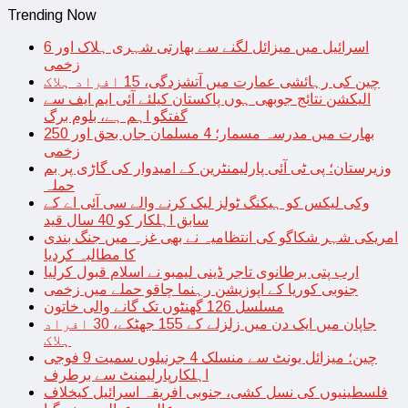
Trending Now
اسرائیل میں میزائل لگنے سے بھارتی شہری ہلاک اور 6
زخمی
چین کی رہائشی عمارت میں آتشزدگی، 15 افراد ہلاک
الیکشن نتائج جوبھی ہوں پاکستان کیلئے آئی ایم ایف سے
گفتگو اہم ہے، بلوم برگ
بھارت میں مدرسہ مسمار؛ 4 مسلمان جاں بحق اور 250
زخمی
وزیرستان؛ پی ٹی آئی پارلیمنٹرین کے امیدوار کی گاڑی پر بم
حملہ
وکی لیکس کو ہیکنگ ٹولز لیک کرنے والے سی آئی اے کے
سابق اہلکار کو 40 سال قید
امریکی شہر شکاگو کی انتظامیہ نے بھی غزہ میں جنگ بندی
کا مطالبہ کردیا
ارب پتی برطانوی تاجر ڈینی لیمبو نے اسلام قبول کرلیا
جنوبی کوریا کے اپوزیشن رہنما چاقو حملے میں زخمی
مسلسل 126 گھنٹوں تک گانے والی خاتون
جاپان میں ایک دن میں زلزلے کے 155 جھٹکے، 30 افراد
ہلاک
چین؛ میزائل یونٹ سے منسلک 4 جرنیلوں سمیت 9 فوجی
اہلکارپارلیمنٹ سے برطرف
فلسطینیوں کی نسل کشی، جنوبی افریقہ اسرائیل کیخلاف