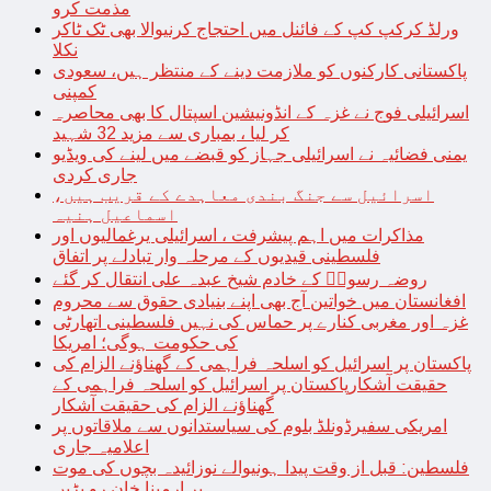
مذمت کرو
ورلڈ کرکپ کپ کے فائنل میں احتجاج کرنیوالا بھی ٹک ٹاکر
نکلا
پاکستانی کارکنوں کو ملازمت دینے کے منتظر ہیں، سعودی
کمپنی
اسرائیلی فوج نے غزہ کے انڈونیشین اسپتال کا بھی محاصرہ
کر لیا ، بمباری سے مزید 32 شہید
یمنی فضائیہ نے اسرائیلی جہاز کو قبضے میں لینے کی ویڈیو
جاری کردی
اسرائیل سے جنگ بندی معاہدے کے قریب ہیں،
اسماعیل ہنیہ
مذاکرات میں اہم پیشرفت ، اسرائیلی یرغمالیوں اور
فلسطینی قیدیوں کے مرحلہ وار تبادلے پر اتفاق
روضہ رسولؐ کے خادم شیخ عبدہ علی انتقال کر گئے
افغانستان میں خواتین آج بھی اپنے بنیادی حقوق سے محروم
غزہ اور مغربی کنارے پر حماس کی نہیں فلسطینی اتھارٹی
کی حکومت ہوگی؛ امریکا
پاکستان پر اسرائیل کو اسلحہ فراہمی کے گھناؤنے الزام کی
حقیقت آشکارپاکستان پر اسرائیل کو اسلحہ فراہمی کے
گھناؤنے الزام کی حقیقت آشکار
امریکی سفیرڈونلڈ بلوم کی سیاستدانوں سے ملاقاتوں پر
اعلامیہ جاری
فلسطین: قبل از وقت پیدا ہونیوالے نوزائیدہ بچوں کی موت
پر ارمینا خان رو پڑیں