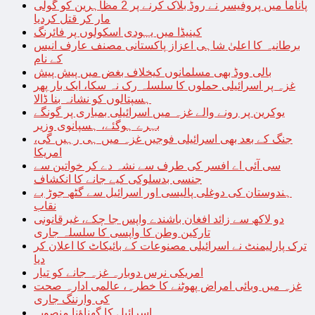
پاناما میں پروفیسر نے روڈ بلاک کرنے پر 2 مظاہرین کو گولی
مار کر قتل کردیا
کینیڈا میں یہودی اسکولوں پر فائرنگ
برطانیہ کا اعلیٰ شاہی اعزاز پاکستانی مصنف عارف انیس
کے نام
بالی ووڈ بھی مسلمانوں کیخلاف بغض میں پیش پیش
غزہ پر اسرائیلی حملوں کا سلسلہ رک نہ سکا، ایک بار پھر
ہسپتالوں کو نشانہ بنا ڈالا
یوکرین پر رونے والے غزہ میں اسرائیلی بمباری پر گونگے
بہرے ہوگئے، ہسپانوی وزیر
جنگ کے بعد بھی اسرائیلی فوجیں غزہ میں ہی رہیں گی،
امریکا
سی آئی اے افسر کی طرف سے نشہ دے کر خواتین سے
جنسی بدسلوکی کیے جانے کا انکشاف
ہندوستان کی دوغلی پالیسی اور اسرائیل سے گٹھ جوڑ بے
نقاب
دو لاکھ سے زائد افغان باشندے واپس جا چکے، غیرقانونی
تارکین وطن کا واپسی کا سلسلہ جاری
ترک پارلیمنٹ نے اسرائیلی مصنوعات کے بائیکاٹ کا اعلان کر
دیا
امریکی نرس دوبارہ غزہ جانے کو تیار
غزہ میں وبائی امراض پھوٹنے کا خطرہ، عالمی ادارہ صحت
کی وارننگ جاری
اسرائیل کا گھناؤنا منصوبہ