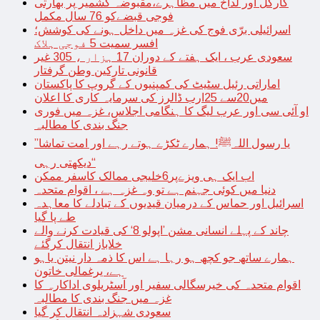
کارگل اور لداخ میں مظاہرے،مقبوضہ کشمیر پر بھارتی
فوجی قبضےکو 76 سال مکمل
اسرائیلی برّی فوج کی غزہ میں داخل ہونے کی کوشش؛
افسر سمیت 5 فوجی ہلاک
سعودی عرب ، ایک ہفتے کے دوران 17 ہزار ، 305 غیر
قانونی تارکین وطن گرفتار
اماراتی رئیل سٹیٹ کی کمپنیوں کے گروپ کا پاکستان
میں20سے 25ارب ڈالرز کی سرمایہ کاری کا اعلان
او آئی سی اور عرب لیگ کا ہنگامی اجلاس، غزہ میں فوری
جنگ بندی کا مطالبہ
’’یا رسول اللہﷺ! ہمارے ٹکڑے ہوتے رہے اور امت تماشا
دیکھتی رہی‘‘
اب ایک ہی ویزےپر6خلیجی ممالک کاسفر ممکن
دنیا میں کوئی جہنم ہے تو وہ غزہ ہے ، اقوام متحدہ
اسرائیل اور حماس کے درمیان قیدیوں کے تبادلے کا معاہدہ
طے پا گیا
چاند کے پہلے انسانی مشن ’اپولو 8‘ کی قیادت کرنے والے
خلاباز انتقال کرگئے
ہمارے ساتھ جو کچھ ہو رہا ہے اس کا ذمہ دار نیتن یاہو
ہے، یرغمالی خاتون
اقوام متحدہ کی خیرسگالی سفیر اور آسٹریلوی اداکارہ کا
غزہ میں جنگ بندی کا مطالبہ
سعودی شہزادہ انتقال کر گیا