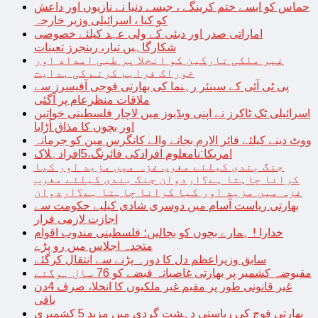
حماس کو ایسے ختم کرینگے ، جیسے دنیا نے نازیوں اور داعش
کو کیا ، اسرائیلی وزیر خارجہ
اماراتی صدر اور دبئی کے ولی عہد کیلئے خصوصی
شکارگاہیں تیار، رینجرز تعینات
غیر ملکی تارکین کو انخلا پر طبی امداد اور
خوراک فراہم کرنے کی ہدایت
پی ٹی آئی کے سینئر رہنما کی بھارتی فوجی آفیسرز سے
ملاقات منظرعام پر آگئی
اسرائیلی ٹک ٹاکرز نے اپنی ویڈیوز میں لاچار فلسطینی خواتین
اور بچوں کا مذاق اُڑایا
ووٹ دینے کیلئے فائر الارم بجانے والے کانگرس مین کو جرمانہ
امریکا:نامعلوم افرادکی فائرنگ،5افرادہلاک
جنگ بندی کیلئے مغرب غزہ میں مزید اور کیا
کرانا چاہتا ہے؟اردوان جنگ بندی کیلئے مغرب
غزہ میں مزید اور کیا کرانا چاہتا ہے؟اردوان
بھارتی ریاست آسام میں دوسری شادی کیلیے حکومت سے
اجازت لازمی قرار
خدارا ! ہمارے بچوں کو بچالیں؛ فلسطینی مندوب اقوام
متحدہ اجلاس میں رو پڑے
سابق وزیراعظم دل کا دورہ پڑنے سے انتقال کرگئے
مقبوضہ کشمیر پر بھارتی غاصبانہ قبضے کو 76 سال ہوگئے
غیر قانونی طور پر مقیم غیر ملکیوں کا انخلا، صرف 4دن
باقی
بھارتی فوج کی ریاستی دہشت گردی میں مزید 5 کشمیری