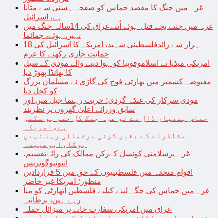
غزہ میں جنگ کا مقصد حماس کو صفحہ ہستی سے مٹانا
ہے، اسرائیل
غزہ میں جتنے بچے قتل ہوئے اُتنےعراق کی 14سالہ جنگ میں
نہیں ہوئے، جمائما
18 ہزار سے زائدفلسطینی شہید، امریکہ کا اسرائیل کی
حمایت جاری رکھنے کا عزم
امریکی میڈیا نے اسلاموفوبیا کو ہوا دینے والے مودی کے سیل
کا بھانڈا پھوڑ دیا
مقبوضہ کشمیر میں بھارتی فوج کی گاڑی نے مسلمان بزرگ
کو کچل دیا
مودی سرکار کی غنڈہ گردی؛ حریت رہنما جیل میں اور
سابق وزرائے اعلیٰ گھروں پر نظربند
حماس ہتھیار ڈال دے تو غزہ جنگ کل ختم ہو سکتی
ہے،امریکہ
مذاکرات کے بغیر کوئی یرغمالی رہا نہیں
ہوگا،ابوعبیدہ
غزہ پرسلامتی کونسل کےرکن ممالک کی رائےتقسیم،
انتونیوگوتریس
اقوام متحدہ میں فلسطینیوں کے حق میں 5 قراردادیں
منظور؛ امریکا غیر حاضر
غزہ میں حماس کی جگہ لینے کیلیے فلسطین اتھارٹی کو منا
رہے ہیں، برطانیہ
عراق میں امریکی سفارت خانے پر میزائل حملہ
غزہ؛ حماس سے لڑائی میں اسرائیل کے سابق آرمی