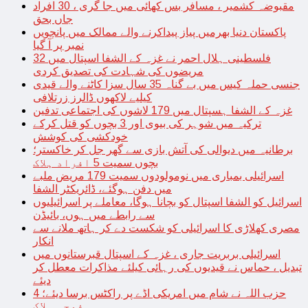
مقبوضہ کشمیر ، مسافر بس کھائی میں جا گری ، 30 افراد
جاں بحق
پاکستان دنیا بھرمیں پیاز پیداکرنے والے ممالک میں پانچویں
نمبر پر آ گیا
فلسطینی ہلال احمر نے غزہ کے الشفا اسپتال میں 32
مریضوں کی شہادت کی تصدیق کردی
جنسی حملہ کیس میں بے گناہ 35 سال سزا کاٹنے والے قیدی
کیلیے لاکھوں ڈالرز زرتلافی
غزہ کے الشفا ہسپتال میں 179 لاشوں کی اجتماعی تدفین
ترکیہ میں شوہر کی بیوی اور 3 بچوں کو قتل کرکے
خودکشی کی کوشش
برطانیہ میں دیوالی کی آتش بازی سے گھر جل کر خاکستر؛
بچوں سمیت 5 افراد ہلاک
اسرائیلی بمباری میں نومولودوں سمیت 179 مریض ملبے
میں دفن ہوگئے، ڈائریکٹر الشفا
اسرائیل کو الشفا اسپتال کو بچانا ہوگا، معاملے پر اسرائیلیوں
سے رابطے میں ہوں، بائیڈن
مصری کھلاڑی کا اسرائیلی کو شکست دے کر ہاتھ ملانے سے
انکار
اسرائیلی بربریت جاری ، غزہ کے اسپتال قبرستانوں میں
تبدیل ، حماس نے قیدیوں کی رہائی کیلئے مذاکرات معطل کر
دیئے
حزب اللہ نے شام میں امریکی اڈے پر راکٹس برسا دیئے؛ 4
فوجی ہلاک