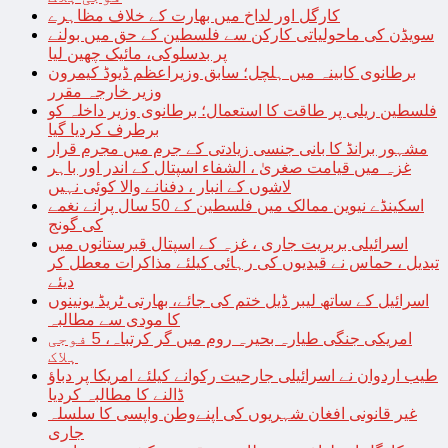
کارگل اور لداخ میں بھارت کے خلاف مظاہرے
سویڈن کی ماحولیاتی کارکن سے فلسطین کے حق میں بولنے
پر بدسلوکی، مائیک چھین لیا
برطانوی کابینہ میں ہلچل؛ سابق وزیراعظم ڈیوڈ کیمرون
وزیر خارجہ مقرر
فلسطین ریلی پر طاقت کا استعمال؛ برطانوی وزیر داخلہ کو
برطرف کردیا گیا
مشہور برانڈ کا بانی جنسی زیادتی کے جرم میں مجرم قرار
غزہ میں قیامت صغریٰ ، الشفاء اسپتال کے اندر اور باہر
لاشوں کے انبار ، دفنانے والا کوئی نہیں
اسکینڈے نیوین ممالک میں فلسطین کے 50 سال پرانے نغمے
کی گونج
اسرائیلی بربریت جاری ، غزہ کے اسپتال قبرستانوں میں
تبدیل ، حماس نے قیدیوں کی رہائی کیلئے مذاکرات معطل کر
دیئے
اسرائیل کے ساتھ لیبر ڈیل ختم کی جائے، بھارتی ٹریڈ یونینوں
کا مودی سے مطالبہ
امریکی جنگی طیارہ بحیرہ روم میں گر کرتباہ، 5 فوجی
ہلاک
طیب اردوان نے اسرائیلی جارحیت رکوانے کیلئے امریکا پر دباؤ
ڈالنے کا مطالبہ کردیا
غیر قانونی افغان شہریوں کی اپنےوطن واپسی کا سلسلہ
جاری