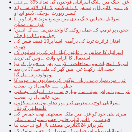
غزہ جنگ میں ہلاک اسرائیلی فوجیوں کی تعداد 395 ہوگئی
غزہ میں ڈائیریا اور سانس کے انفیکشنز کے ایک لاکھ سے زائد
کیسز رپورٹ ہوچکے: ڈبلیو ایچ او
اسرائیل، حماس جنگ بندی میں توسیع مزید افراد کو رہا
کرنے سے ممکن
‘ججوں پر ٹرمپ کے حملے روکنے کا واحد طریقہ ہے کہ انہیں
جیل میں ڈال دیا جائے’
افغان ٹرانزٹ ٹریڈ کی درآمدی اشیا پر10 فیصد فیس کی
چھوٹ
اسرائیل کا حماس پر رعایتوں کیلئے امریکی یرغمالیوں کے
استعمال کا الزام، وائٹ ہاؤس کی تردید
امریکہ انتخابات میں مداخلت نہ کرے، روس نے خبردار کر دیا
جسے اللہ رکھے؛ غزہ میں گھر کے ملبے سے37 دن بعد
نومولود زندہ مل گیا
غزہ میں بمباری سے زیادہ لوگوں کی بیماریوں سے موت کا
خطرہ ہے, عالمی ادارہ صحت
غزہ میں امراض پھیلنے سے بمباری سے زیادہ اموات ہوسکتی
ہیں، عالمی ادارہ صحت
اسرائیلی فوج نے مغربی کنارے پر دھاوا بول دیا، سیکڑوں
فلسطینی گرفتار
میری بیٹی خود کو غزہ میں ملکہ سمجھتی تھی، حماس کی
قید سے رہا اسرائیلی خاتون حسن سلوک سے متاثر
بکر پرائز 2024آئرش مصنف پال لنچ نے جیت لیا
اسرائیلی یرغمالی حماس کے سربراہ کے حسن سلوک کے