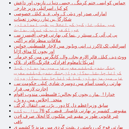
حماس کو ایسے ختم کرینگے ، جیسے دنیا نے نازیوں اور داعش
کو کیا ، اسرائیلی وزیر خارجہ
اماراتی صدر اور دبئی کے ولی عہد کیلئے خصوصی
شکارگاہیں تیار، رینجرز تعینات
غیر ملکی تارکین کو انخلا پر طبی امداد اور
خوراک فراہم کرنے کی ہدایت
پی ٹی آئی کے سینئر رہنما کی بھارتی فوجی آفیسرز سے
ملاقات منظرعام پر آگئی
اسرائیلی ٹک ٹاکرز نے اپنی ویڈیوز میں لاچار فلسطینی خواتین
اور بچوں کا مذاق اُڑایا
ووٹ دینے کیلئے فائر الارم بجانے والے کانگرس مین کو جرمانہ
امریکا:نامعلوم افرادکی فائرنگ،5افرادہلاک
جنگ بندی کیلئے مغرب غزہ میں مزید اور کیا
کرانا چاہتا ہے؟اردوان جنگ بندی کیلئے مغرب
غزہ میں مزید اور کیا کرانا چاہتا ہے؟اردوان
بھارتی ریاست آسام میں دوسری شادی کیلیے حکومت سے
اجازت لازمی قرار
خدارا ! ہمارے بچوں کو بچالیں؛ فلسطینی مندوب اقوام
متحدہ اجلاس میں رو پڑے
سابق وزیراعظم دل کا دورہ پڑنے سے انتقال کرگئے
مقبوضہ کشمیر پر بھارتی غاصبانہ قبضے کو 76 سال ہوگئے
غیر قانونی طور پر مقیم غیر ملکیوں کا انخلا، صرف 4دن
باقی
بھارتی فوج کی ریاستی دہشت گردی میں مزید 5 کشمیری