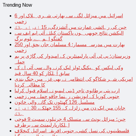
Trending Now
اسرائیل میں میزائل لگنے سے بھارتی شہری ہلاک اور 6
زخمی
چین کی رہائشی عمارت میں آتشزدگی، 15 افراد ہلاک
الیکشن نتائج جوبھی ہوں پاکستان کیلئے آئی ایم ایف سے
گفتگو اہم ہے، بلوم برگ
بھارت میں مدرسہ مسمار؛ 4 مسلمان جاں بحق اور 250
زخمی
وزیرستان؛ پی ٹی آئی پارلیمنٹرین کے امیدوار کی گاڑی پر بم
حملہ
وکی لیکس کو ہیکنگ ٹولز لیک کرنے والے سی آئی اے کے
سابق اہلکار کو 40 سال قید
امریکی شہر شکاگو کی انتظامیہ نے بھی غزہ میں جنگ بندی
کا مطالبہ کردیا
ارب پتی برطانوی تاجر ڈینی لیمبو نے اسلام قبول کرلیا
جنوبی کوریا کے اپوزیشن رہنما چاقو حملے میں زخمی
مسلسل 126 گھنٹوں تک گانے والی خاتون
جاپان میں ایک دن میں زلزلے کے 155 جھٹکے، 30 افراد
ہلاک
چین؛ میزائل یونٹ سے منسلک 4 جرنیلوں سمیت 9 فوجی
اہلکارپارلیمنٹ سے برطرف
فلسطینیوں کی نسل کشی، جنوبی افریقہ اسرائیل کیخلاف