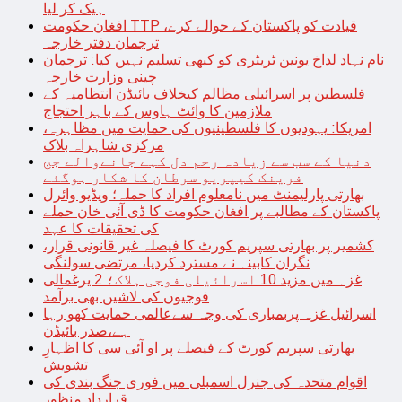
ہیک کر لیا
افغان حکومت TTP قیادت کو پاکستان کے حوالے کرے،
ترجمان دفتر خارجہ
نام نہاد لداخ یونین ٹریٹری کو کبھی تسلیم نہیں کیا: ترجمان
چینی وزارت خارجہ
فلسطین پر اسرائیلی مظالم کیخلاف بائیڈن انتظامیہ کے
ملازمین کا وائٹ ہاوس کے باہر احتجاج
امریکا: یہودیوں کا فلسطینیوں کی حمایت میں مظاہرہ،
مرکزی شاہراہ بلاک
دنیا کے سب سے زیادہ رحم دل کہے جانےوالے جج
فرینک کیپریو سرطان کا شکار ہوگئے
بھارتی پارلیمنٹ میں نامعلوم افراد کا حملہ؛ ویڈیو وائرل
پاکستان کے مطالبے پر افغان حکومت کا ڈی آئی خان حملے
کی تحقیقات کا عہد
کشمیر پر بھارتی سپریم کورٹ کا فیصلہ غیر قانونی قرار،
نگران کابینہ نے مسترد کردیا، مرتضی سولنگی
غزہ میں مزید 10 اسرائیلی فوجی ہلاک؛ 2 یرغمالی
فوجیوں کی لاشیں بھی برآمد
اسرائیل غزہ پربمباری کی وجہ سےعالمی حمایت کھو رہا
ہے،صدر بائیڈن
بھارتی سپریم کورٹ کے فیصلے پر او آئی سی کا اظہارِ
تشویش
اقوام متحدہ کی جنرل اسمبلی میں فوری جنگ بندی کی
قرارداد منظور