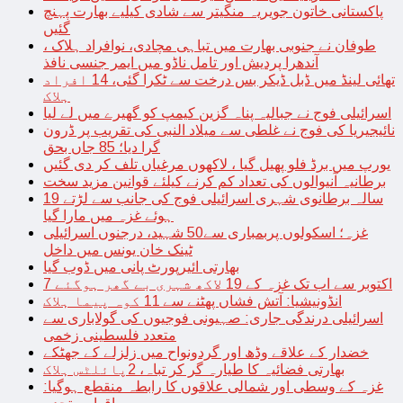
پاکستانی خاتون جویریہ منگیتر سے شادی کیلیے بھارت پہنچ
گئیں
طوفان نے جنوبی بھارت میں تباہی مچادی، نوافراد ہلاک ،
آندھرا پردیش اور تامل ناڈو میں ایمر جنسی نافذ
تھائی لینڈ میں ڈبل ڈیکر بس درخت سے ٹکرا گئی، 14 افراد
ہلاک
اسرائیلی فوج نے جبالیہ پناہ گزین کیمپ کو گھیرے میں لے لیا
نائیجیریا کی فوج نے غلطی سے میلاد النبی کی تقریب پر ڈرون
گرا دیا؛ 85 جاں بحق
یورپ میں برڈ فلو پھیل گیا ، لاکھوں مرغیاں تلف کر دی گئیں
برطانیہ آنیوالوں کی تعداد کم کرنے کیلئے قوانین مزید سخت
19 سالہ برطانوی شہری اسرائیلی فوج کی جانب سے لڑتے
ہوئے غزہ میں مارا گیا
غزہ؛ اسکولوں پربمباری سے50 شہید، درجنوں اسرائیلی
ٹینک خان یونس میں داخل
بھارتی ائیرپورٹ پانی میں ڈوب گیا
7 اکتوبر سے اب تک غزہ کے 19 لاکھ شہری بے گھر ہوگئے
انڈونیشیا: آتش فشاں پھٹنے سے 11 کوہ پیما ہلاک
اسرائیلی درندگی جاری: صہیونی فوجیوں کی گولاباری سے
متعدد فلسطینی زخمی
خضدار کے علاقے وڈھ اور گردونواح میں زلزلے کے جھٹکے
بھارتی فضائیہ کا طیارہ گر کر تباہ، 2پائلٹس ہلاک
غزہ کے وسطی اور شمالی علاقوں کا رابطہ منقطع ہوگیا: