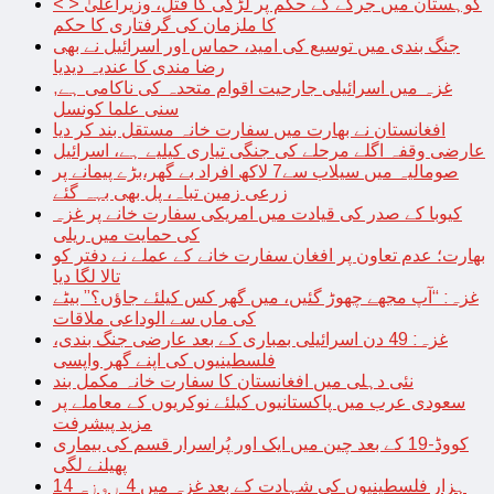
< > کوہستان میں جرگے کے حکم پر لڑکی کا قتل، وزیراعلیٰ
کا ملزمان کی گرفتاری کا حکم
جنگ بندی میں توسیع کی امید، حماس اور اسرائیل نے بھی
رضا مندی کا عندیہ دیدیا
غزہ میں اسرائیلی جارحیت اقوام متحدہ کی ناکامی ہے,
سنی علما کونسل
افغانستان نے بھارت میں سفارت خانہ مستقل بند کر دیا
عارضی وقفہ اگلے مرحلے کی جنگی تیاری کیلیے ہے، اسرائیل
صومالیہ میں سیلاب سے7 لاکھ افراد بے گھر،بڑے پیمانے پر
زرعی زمین تباہ، پل بھی بہہ گئے
کیوبا کے صدر کی قیادت میں امریکی سفارت خانے پر غزہ
کی حمایت میں ریلی
بھارت؛ عدم تعاون پر افغان سفارت خانے کے عملے نے دفتر کو
تالا لگا دیا
غزہ: “آپ مجھے چھوڑ گئیں، میں گھر کس کیلئے جاؤں؟” بیٹے
کی ماں سے الوداعی ملاقات
غزہ: 49 دن اسرائیلی بمباری کے بعد عارضی جنگ بندی،
فلسطینیوں کی اپنے گھر واپسی
نئی دہلی میں افغانستان کا سفارت خانہ مکمل بند
سعودی عرب میں پاکستانیوں کیلئے نوکریوں کے معاملے پر
مزید پیشرفت
کووڈ-19 کے بعد چین میں ایک اور پُراسرار قسم کی بیماری
پھیلنے لگی
14 ہزار فلسطینیوں کی شہادت کے بعد غزہ میں 4 روزہ