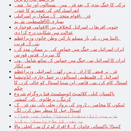
ترکی کا جنگ بندی کے بعد غزہ میں ہسپتالوں اور تباہ شدہ
انفرانسٹرکچر کی تعمیرنو کا عندیہ
غزہ ،اقوام متحدہ کے سکول پر اسرائیلی
بمباری،50فلسطینی شہید
جنوبی افریقا نے اسرائیل کیخلاف بین الاقوامی فوجداری
عدالت میں شکایت درج کرا دی
ہالینڈ میں پہلی بار مسلم تارکین وطن خاتون وزیراعظم
بننے کے قریب
ایران اسرائیل سے جنگ میں حماس کی ہر ممکن مدد کرے
گا: سربراہ قدس فورس
ایران کا اسرائیل سے جنگ میں حماس کے ساتھ شامل ہونے
سے انکار
غزہ پر قبضے کا ارادہ نہیں رکھتے: اسرائیلی وزیراعظم
اسرائیل کے فلسطینی اسپتالوں پر حملےجاری، انڈونیشیا
اسپتال کام کرنےسے قاصر، ابن سینا اسپتال کو خالی کرنے کا
حکم
پاکستان کیلیے کلائمیٹ انویسٹمنٹ فنڈ پروگرام شروع
کرینگے، برطانوی ہائی کمشنر
ٹینکوں کا محاصرہ، ڈرونز کی پرواز، بجلی پانی بند، غزہ کے
اسپتال جیل کا منظر پیش کرنے لگے
غزہ میں انڈونیشیا اسپتال مکمل غیر فعال،
مریضوں کا علاج ناممکن ہوگیا
کینیڈا؛ پاکستانی خاندان کے 4 افراد کو ٹرک سے کچلنے والا