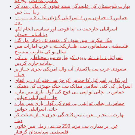
عالمی عدالت پہنچ گیا
بھارت بلوچستان کی علیحدگی پسند قوتوں کی مالی مدد کر
رہا ہے: چین
حماس کے حملوں میں 7 اسرائیلی گاڑیاں تباہ، 3 صہیونی
ہلاک
اسرائیلی جارحیت نے اپنا فوجی اور سیاسی انجام لکھ
دیا،اسامہ حمدان
مکہ مکرمہ میں سونے کے متعدد نئے ذخائر مل گئے
فلسطینی مسلمانوں سے اظہاریکجہتی، عرب امارات میں
سال نو کی تقاریب منسوخ
اسرائیل نے اپنے شہریوں کو بھارت میں محتاط رہنے کی
ہدایات جاری کردیں
سعودی عرب سے پاکستان آنے والے امریکی بحری جہاز پر
حملہ
امریکا اور اسرائیل کا حماس کو جڑ سے ختم کرنے پر اتفاق
اسرائیل کی کئی اسلامی ممالک سے جنگ چھیڑنے کی دھمکی
حماس نہ بچاتی تو اپنی ہی فوج کی گولہ باری میں مارے
جاتے، اسرائیلی خواتین
حماس نہ بچاتی تو اپنی ہی فوج کی گولہ باری میں مارے
جاتے، اسرائیلی خواتین
بھارت نے بحیرہ عرب میں 3 جنگی بحری جہاز تعینات کر
دیئے
غزہ پر بمباری سے مزید 250 شہید ، رملہ میں خاتون
فلسطینی سیاستدان گرفتار