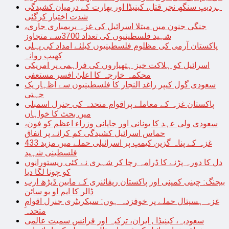
ہردیپ سنگھ نجر قتل، کینیڈا اور بھارت کے درمیان کشیدگی
شدت اختیار کرگئی
جنگی جنون میں مبتلا اسرائیل کی غزہ پربمباری جاری،
شہید فلسطینیوں کی تعداد 3700سے متجاوز
پاکستان آرمی کی مظلوم فلسطینیوں کیلئے امداد کی پہلی
کھیپ روانہ
اسرائیل کو ہلاکت خیز ہتھیاروں کی فراہمی پر امریکی
محکمہ خارجہ کا اعلیٰ افسر مستعفی
سعودی گول کیپر راغد النجار کا فلسطینیوں سے اظہار یک
جہتی
پاکستان غزہ کے معاملے پراقوام متحدہ کی جنرل اسمبلی
میں بحث کا خواہاں
سعودی ولی عہد کا یونانی اور جاپانی وزراء اعظم کو فون،
حماس اسرائیل کشیدگی کم کرانے پر اتفاق
غزہ کے پناہ گزین کیمپ پر اسرائیلی حملے میں مزید 433
فلسطینی شہید
دل کا دورہ پڑنے کا ڈرامہ رچا کر شہری نے کئی ریستورانوں
کو چونا لگا دیا
بیجنگ: چینی کمپنی اور پاکستان ریفائنری کے مابین ڈیڑھ ارب
ڈالر کا ایم او یو سائن
غزہ ہسپتال حملے پر خوفزدہ ہوں: سیکریٹری جنرل اقوامِ
متحدہ
سعودیہ، کینیڈا , ایران، ترکیہ اور فرانس سمیت عالمی