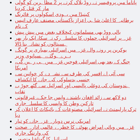
پاناما میں پروفیسر نے روڈ بلاک کرنے پر 2 مظاہرین کو گولی
مار کر قتل کردیا
کینیڈا میں یہودی اسکولوں پر فائرنگ
برطانیہ کا اعلیٰ شاہی اعزاز پاکستانی مصنف عارف انیس
کے نام
بالی ووڈ بھی مسلمانوں کیخلاف بغض میں پیش پیش
غزہ پر اسرائیلی حملوں کا سلسلہ رک نہ سکا، ایک بار پھر
ہسپتالوں کو نشانہ بنا ڈالا
یوکرین پر رونے والے غزہ میں اسرائیلی بمباری پر گونگے
بہرے ہوگئے، ہسپانوی وزیر
جنگ کے بعد بھی اسرائیلی فوجیں غزہ میں ہی رہیں گی،
امریکا
سی آئی اے افسر کی طرف سے نشہ دے کر خواتین سے
جنسی بدسلوکی کیے جانے کا انکشاف
ہندوستان کی دوغلی پالیسی اور اسرائیل سے گٹھ جوڑ بے
نقاب
دو لاکھ سے زائد افغان باشندے واپس جا چکے، غیرقانونی
تارکین وطن کا واپسی کا سلسلہ جاری
ترک پارلیمنٹ نے اسرائیلی مصنوعات کے بائیکاٹ کا اعلان کر
دیا
امریکی نرس دوبارہ غزہ جانے کو تیار
غزہ میں وبائی امراض پھوٹنے کا خطرہ، عالمی ادارہ صحت
کی وارننگ جاری
اسرائیل کا گھناؤنا منصوبہ