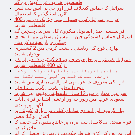
فلسطینی شہید ، غزہ کھنڈر بن گیا
اسرائیل کا حماس کیخلاف لیزر اور جی پی ایس سے لیس
‘آئرن اسٹنگ’ بم کا استعمال
غزہ پر اسرائیل کی وحشیانہ بمباری؛ ایک دن میں 400
فلسطینی شہید
فرانسیسی صدر ایمانوئل میکرون کل اسرائیل پہنچیں گے
اسرائیل حماس کشیدگی چین نے مشرق وسطیٰ میں 6 بحری
جنگی جہاز تعینات کر دیئے
بھارتی فوج کی ریاستی دہشت گردی میں 2 کشمیری
نوجوان شہید
اسرائیل کی غزہ پر جارحیت جاری، 24 گھنٹوں کے دوران کم
از کم 400 فلسطینی شہید
براعظم افریقا میں پایا جانے والا انوکھا
درخت، جسے کاٹنے پر ’لہو‘ رسنے لگتا ہے
غزہ کی معروف شاعرہ بھی اسرائیلی بمباری میں شہید
فتح فلسطین کی ہوگی ہے: ثنا خان
اسرائیلی بمباری میں 12 سالہ فلسطینی یوٹیوبر بھی شہید
سعودی عرب میں زیورات اور آرائشی اشیا پر قرآنی آیات
لکھنے پر پابندی
پناہ گزینوں اور امدادی سامان کیلیے غزہ بارڈر کھولنے پر
اتفاق ہوگیا؛ مصر
اقوام متحدہ نے 8 سال سے ایران پر عائد پابندیوں کے خاتمے کا
اعلان کر دیا
آئی ایم ایف کی کڑی شرط، حکومت نے بھی بڑا فیصلہ کر لیا