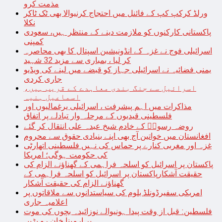
مذمت کرو
ورلڈ کرکپ کپ کے فائنل میں احتجاج کرنیوالا بھی ٹک ٹاکر
نکلا
پاکستانی کارکنوں کو ملازمت دینے کے منتظر ہیں، سعودی
کمپنی
اسرائیلی فوج نے غزہ کے انڈونیشین اسپتال کا بھی محاصرہ
کر لیا ، بمباری سے مزید 32 شہید
یمنی فضائیہ نے اسرائیلی جہاز کو قبضے میں لینے کی ویڈیو
جاری کردی
اسرائیل سے جنگ بندی معاہدے کے قریب ہیں،
اسماعیل ہنیہ
مذاکرات میں اہم پیشرفت ، اسرائیلی یرغمالیوں اور
فلسطینی قیدیوں کے مرحلہ وار تبادلے پر اتفاق
روضہ رسولؐ کے خادم شیخ عبدہ علی انتقال کر گئے
افغانستان میں خواتین آج بھی اپنے بنیادی حقوق سے محروم
غزہ اور مغربی کنارے پر حماس کی نہیں فلسطینی اتھارٹی
کی حکومت ہوگی؛ امریکا
پاکستان پر اسرائیل کو اسلحہ فراہمی کے گھناؤنے الزام کی
حقیقت آشکارپاکستان پر اسرائیل کو اسلحہ فراہمی کے
گھناؤنے الزام کی حقیقت آشکار
امریکی سفیرڈونلڈ بلوم کی سیاستدانوں سے ملاقاتوں پر
اعلامیہ جاری
فلسطین: قبل از وقت پیدا ہونیوالے نوزائیدہ بچوں کی موت
پر ارمینا خان رو پڑیں