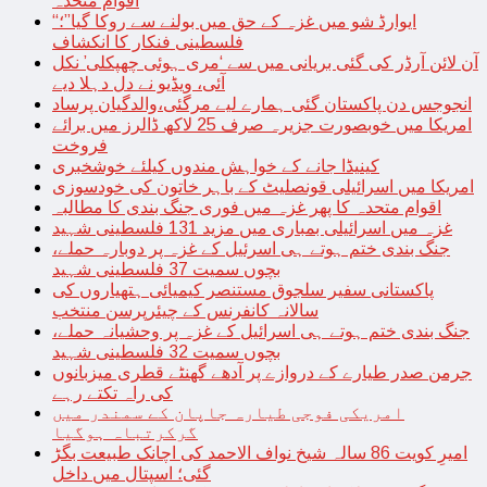
اقوام متحدہ
“ایوارڈ شو میں غزہ کے حق میں بولنے سے روکا گیا”؛
فلسطینی فنکار کا انکشاف
آن لائن آرڈر کی گئی بریانی میں سے ‘مری ہوئی چھپکلی’ نکل
آئی، ویڈیو نے دل دہلا دیے
انجوجس دن پاکستان گئی ہمارے لیے مرگئی،والدگیان پرساد
امریکا میں خوبصورت جزیرہ صرف 25 لاکھ ڈالرز میں برائے
فروخت
کینیڈا جانے کے خواہش مندوں کیلئے خوشخبری
امریکا میں اسرائیلی قونصلیٹ کے باہر خاتون کی خودسوزی
اقوام متحدہ کا پھر غزہ میں فوری جنگ بندی کا مطالبہ
غزہ میں اسرائیلی بمباری میں مزید 131 فلسطینی شہید
جنگ بندی ختم ہوتے ہی اسرئیل کے غزہ پر دوبارہ حملے،
بچوں سمیت 37 فلسطینی شہید
پاکستانی سفیر سلجوق مستنصر کیمیائی ہتھیاروں کی
سالانہ کانفرنس کے چیئرپرسن منتخب
جنگ بندی ختم ہوتے ہی اسرائیل کے غزہ پر وحشیانہ حملے،
بچوں سمیت 32 فلسطینی شہید
جرمن صدر طیارے کے دروازے پر آدھے گھنٹے قطری میزبانوں
کی راہ تکتے رہے
امریکی فوجی طیارہ جاپان کے سمندر میں
گرکرتباہ ہوگیا
امیرِ کویت 86 سالہ شیخ نواف الاحمد کی اچانک طبیعت بگڑ
گئی؛ اسپتال میں داخل