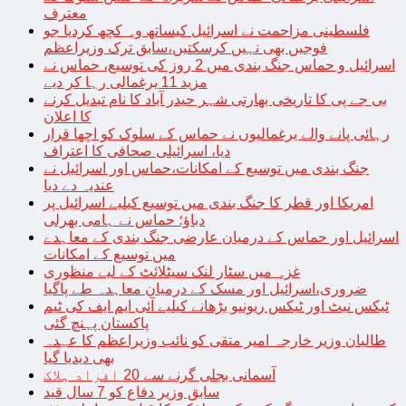
معترف
فلسطینی مزاحمت نے اسرائیل کیساتھ وہ کچھ کردیا جو
فوجیں بھی نہیں کرسکتیں،سابق ترک وزیراعظم
اسرائیل و حماس جنگ بندی میں 2 روز کی توسیع، حماس نے
مزید 11 یرغمالی رہا کر دیے
بی جے پی کا تاریخی بھارتی شہر حیدر آباد کا نام تبدیل کرنے
کا اعلان
رہائی پانے والے یرغمالیوں نے حماس کے سلوک کو اچھا قرار
دیا، اسرائیلی صحافی کا اعتراف
جنگ بندی میں توسیع کے امکانات،حماس اور اسرائیل نے
عندیہ دے دیا
امریکا اور قطر کا جنگ بندی میں توسیع کیلیے اسرائیل پر
دباؤ؛ حماس نے ہامی بھرلی
اسرائیل اور حماس کے درمیان عارضی جنگ بندی کے معاہدے
میں توسیع کے امکانات
غزہ میں سٹار لنک سیٹلائٹ کے لیے منظوری
ضروری،اسرائیل اور مسک کے درمیان معاہدہ طے پاگیا
ٹیکس نیٹ اور ٹیکس ریونیو بڑھانے کیلیے آئی ایم ایف کی ٹیم
پاکستان پہنچ گئی
طالبان وزیر خارجہ امیر متقی کو نائب وزیراعظم کا عہدہ
بھی دیدیا گیا
آسمانی بجلی گرنے سے 20 افراد ہلاک
سابق وزیر دفاع کو 7 سال قید