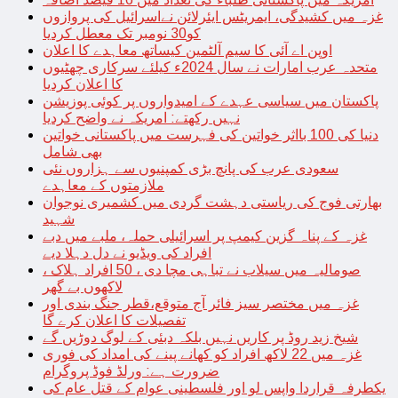
غزہ میں کشیدگی، ایمریٹس ایئرلائن نےاسرائیل کی پروازوں
کو30 نومبر تک معطل کردیا
اوپن اے آئی کا سیم آلٹمین کیساتھ معاہدے کا اعلان
متحدہ عرب امارات نے سال 2024ء کیلئے سرکاری چھٹیوں
کا اعلان کردیا
پاکستان میں سیاسی عہدے کے امیدواروں پر کوئی پوزیشن
نہیں رکھتے: امریکہ نے واضح کردیا
دنیا کی 100 بااثر خواتین کی فہرست میں پاکستانی خواتین
بھی شامل
سعودی عرب کی پانچ بڑی کمپنیوں سے ہزاروں نئی
ملازمتوں کے معاہدے
بھارتی فوج کی ریاستی دہشت گردی میں کشمیری نوجوان
شہید
غزہ کے پناہ گزین کیمپ پر اسرائیلی حملہ، ملبے میں دبے
افراد کی ویڈیو نے دل دہلا دیے
صومالیہ میں سیلاب نے تباہی مچا دی ، 50 افراد ہلاک ،
لاکھوں بے گھر
غزہ میں مختصر سیز فائر آج متوقع،قطر جنگ بندی اور
تفصیلات کا اعلان کرے گا
شیخ زید روڈ پر کاریں نہیں بلکہ دبئی کے لوگ دوڑیں گے
غزہ میں 22 لاکھ افراد کو کھانے پینے کی امداد کی فوری
ضرورت ہے: ورلڈ فوڈ پروگرام
یکطرفہ قراردا واپس لو اور فلسطینی عوام کے قتل عام کی