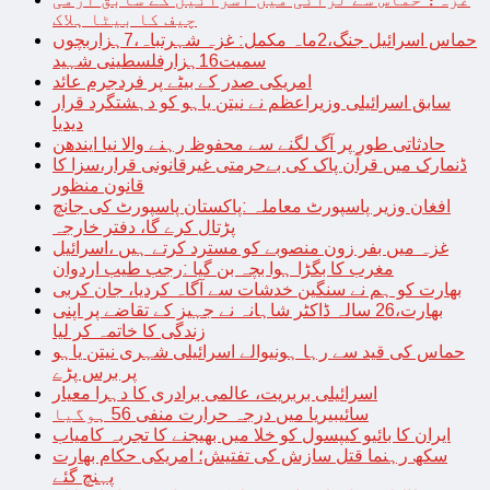
چیف کا بیٹا ہلاک
حماس اسرائیل جنگ،2ماہ مکمل: غزہ شہرتباہ،7ہزاربچوں
سمیت16ہزارفلسطینی شہید
امریکی صدر کے بیٹے پر فردجرم عائد
سابق اسرائیلی وزیراعظم نے نیتن یاہو کو دہشتگرد قرار
دیدیا
حادثاتی طور پر آگ لگنے سے محفوظ رہنے والا نیا ایندھن
ڈنمارک میں قرآن پاک کی بےحرمتی غیرقانونی قرار،سزا کا
قانون منظور
افغان وزیر پاسپورٹ معاملہ :پاکستان پاسپورٹ کی جانچ
پڑتال کرے گا، دفتر خارجہ
غزہ میں بفر زون منصوبے کو مسترد کرتے ہیں ،اسرائیل
مغرب کا بگڑا ہوا بچہ بن گیا :رجب طیب اردوان
بھارت کو ہم نے سنگین خدشات سے آگاہ کردیا، جان کربی
بھارت،26 سالہ ڈاکٹر شاہانہ نے جہیز کے تقاضے پر اپنی
زندگی کا خاتمہ کر لیا
حماس کی قید سے رہا ہونیوالے اسرائیلی شہری نیتن یاہو
پر برس پڑے
اسرائیلی بربریت، عالمی برادری کا دہرا معیار
سائیبیریا میں درجہ حرارت منفی 56 ہوگیا
ایران کا بائیو کیپسول کو خلا میں بھیجنے کا تجربہ کامیاب
سکھ رہنما قتل سازش کی تفتیش؛ امریکی حکام بھارت
پہنچ گئے