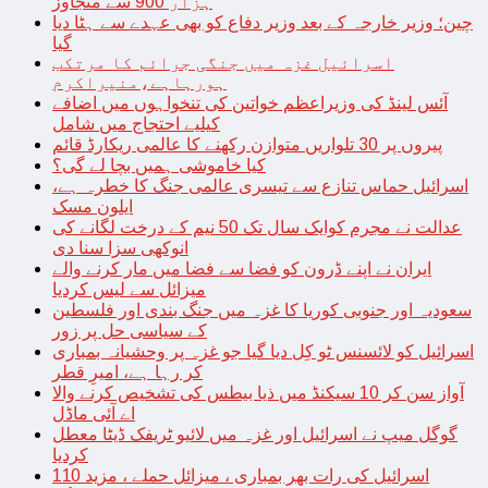
ہزار 900 سے متجاوز
چین؛ وزیر خارجہ کے بعد وزیر دفاع کو بھی عہدے سے ہٹا دیا
گیا
اسرائیل غزہ میں جنگی جرائم کا مرتکب
ہورہاہے،منیراکرم
آئس لینڈ کی وزیراعظم خواتین کی تنخواہوں میں اضافے
کیلیے احتجاج میں شامل
پیروں پر 30 تلواریں متوازن رکھنے کا عالمی ریکارڈ قائم
کیا خاموشی ہمیں بچا لے گی؟
اسرائیل حماس تنازع سے تیسری عالمی جنگ کا خطرہ ہے،
ایلون مسک
عدالت نے مجرم کوایک سال تک 50 نیم کے درخت لگانے کی
انوکھی سزا سنا دی
ایران نے اپنے ڈرون کو فضا سے فضا میں مار کرنے والے
میزائل سے لیس کردیا
سعودیہ اور جنوبی کوریا کا غزہ میں جنگ بندی اور فلسطین
کے سیاسی حل پر زور
اسرائیل کو لائسنس ٹو کِل دیا گیا جو غزہ پر وحشیانہ بمباری
کر رہا ہے، امیرِ قطر
آواز سن کر 10 سیکنڈ میں ذیا بیطس کی تشخیص کرنے والا
اے آئی ماڈل
گوگل میپ نے اسرائیل اور غزہ میں لائیو ٹریفک ڈیٹا معطل
کردیا
اسرائیل کی رات بھر بمباری ، میزائل حملے ، مزید 110