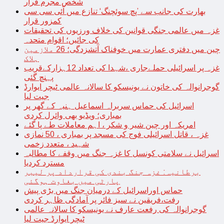
شخص مجرم قرار
بھارت کی جانب سے ’پچ سوئچنگ‘ تنازع میں آئی سی سی
کمزور قرار
غزہ میں عالمی جنگی قوانین کی خلاف ورزیوں کی تحقیقات
کی جائیں؛ اقوام متحدہ
چین میں دفتری عمارت میں خوفناک آتشزدگی؛ 26 ملازمین
ہلاک
غزہ پر اسرائیلی حملےجاری ،شہدا کی تعداد 12ہزارکےقریب
پہنچ گئی
گوجرانوالہ کی خاتون نے یونیسکو کا سالانہ عالمی ٹیچر ایوارڈ
جیت لیا
اسرائیل کی حماس سربراہ اسماعیل ہنیہ کے گھر پر
بمباری؛ ویڈیو بھی وائرل کردی
امریکہ اور چین شیر و شکر ، اہم معاملات طے پا گئے
غزہ ، قاتل اسرائیلی فوج کی مسجد پر بمباری ، 50 نمازی
شہید ، متعدد زخمی
اسرائیل نے سلامتی کونسل کا غزہ جنگ میں وقفے کا مطالبہ
مسترد کردیا
برطانیہ: غزہ جنگ بندی کی قرارداد پر لیبر
پارٹی میں بغاوت ہوگئی
حماس اوراسرائیل کے درمیان جنگ میں بڑی پیش
رفت،فریقین نے سیز فائر پر آمادگی ظاہر کردی
گوجرانوالہ کی رفعت عارف نے یونیسکو کا سالانہ عالمی
ٹیچر ایوارڈ جیت لیا