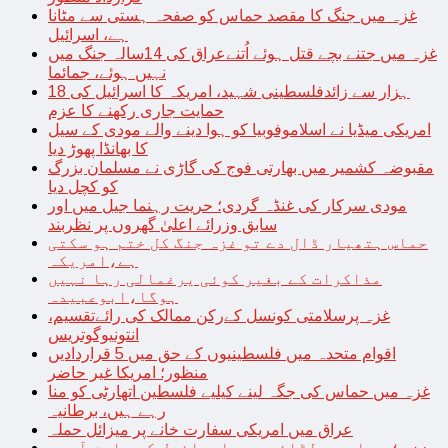
غزہ میں جنگ کا مقصد حماس کو صفحہ ہستی سے مٹانا
ہے، اسرائیل
غزہ میں جتنے بچے قتل ہوئے اُتنےعراق کی 14سالہ جنگ میں
نہیں ہوئے، جمائما
18 ہزار سے زائدفلسطینی شہید، امریکہ کا اسرائیل کی
حمایت جاری رکھنے کا عزم
امریکی میڈیا نے اسلاموفوبیا کو ہوا دینے والے مودی کے سیل
کا بھانڈا پھوڑ دیا
مقبوضہ کشمیر میں بھارتی فوج کی گاڑی نے مسلمان بزرگ
کو کچل دیا
مودی سرکار کی غنڈہ گردی؛ حریت رہنما جیل میں اور
سابق وزرائے اعلیٰ گھروں پر نظربند
حماس ہتھیار ڈال دے تو غزہ جنگ کل ختم ہو سکتی
ہے،امریکہ
مذاکرات کے بغیر کوئی یرغمالی رہا نہیں
ہوگا،ابوعبیدہ
غزہ پرسلامتی کونسل کےرکن ممالک کی رائےتقسیم،
انتونیوگوتریس
اقوام متحدہ میں فلسطینیوں کے حق میں 5 قراردادیں
منظور؛ امریکا غیر حاضر
غزہ میں حماس کی جگہ لینے کیلیے فلسطین اتھارٹی کو منا
رہے ہیں، برطانیہ
عراق میں امریکی سفارت خانے پر میزائل حملہ
غزہ؛ حماس سے لڑائی میں اسرائیل کے سابق آرمی