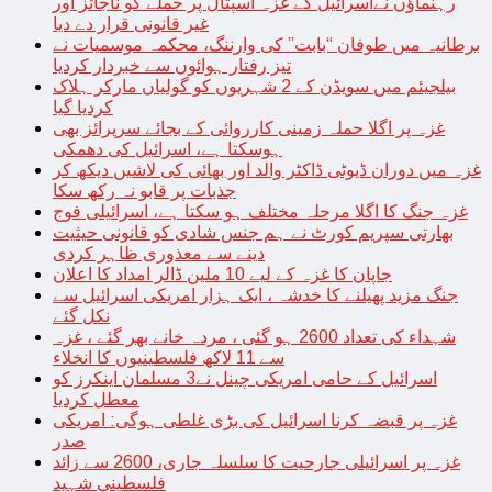
رہنماؤں نےاسرائیل کے غزہ اسپتال پر حملے کو ناجائز اور
غیر قانونی قرار دے دیا
برطانیہ میں طوفان “بابت” کی وارننگ، محکمہ موسمیات نے
تیز رفتار ہوائوں سے خبردار کردیا
بیلجیئم میں سویڈن کے 2 شہریوں کو گولیاں مارکر ہلاک
کردیا گیا
غزہ پر اگلا حملہ زمینی کارروائی کے بجائے سرپرائز بھی
ہوسکتا ہے، اسرائیل کی دھمکی
غزہ میں دوران ڈیوٹی ڈاکٹر والد اور بھائی کی لاشیں دیکھ کر
جذبات پر قابو نہ رکھ سکا
غزہ جنگ کا اگلا مرحلہ مختلف ہو سکتا ہے، اسرائیلی فوج
بھارتی سپریم کورٹ نے ہم جنس شادی کو قانونی حیثیت
دینے سے معذوری ظاہر کردی
جاپان کا غزہ کے لیے 10 ملین ڈالر امداد کا اعلان
جنگ مزید پھیلنے کا خدشہ ، ایک ہزار امریکی اسرائیل سے
نکل گئے
شہداء کی تعداد 2600 ہو گئی ، مردہ خانے بھر گئے ، غزہ
سے 11 لاکھ فلسطینیوں کا انخلاء
اسرائیل کے حامی امریکی چینل نے3 مسلمان اینکرز کو
معطل کردیا
غزہ پر قبضہ کرنا اسرائیل کی بڑی غلطی ہوگی: امریکی
صدر
غزہ پر اسرائیلی جارحیت کا سلسلہ جاری، 2600 سے زائد
فلسطینی شہید