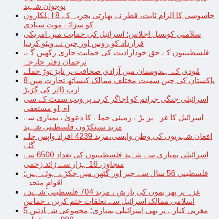
نوجوان شہید
جاسوسی کا الزام ثابت، قطر نے بھارتی بحریہ کے 8 اہلکاروں
کو سزائے موت سنادی
سلامتی کونسل اجلاس؛ اسرائیل کی حمایت میں امریکی
قرارداد کو روس اور چین نے ویٹو کردیا
فلسطینیوں کے حق خودارادیت کی حمایت جاری رکھیں گے،
ترجمان دفتر خارجہ
مُودی کے ہندوستان میں آزادیِ صحافت پر تابڑ توڑ حملے
پاکستان کی چین سمیت مختلف ممالک کیساتھ تجارت میں 8
ارب ڈالر کی گڑبڑ
اسرائیلی جنگی جرائم کو اجاگر کرنے پر ویب سمٹ کے سی
ای او مستعفی
اسرائیل کا غزہ پر بڑے زمینی حملے کا دعویٰ ، بمباری سے
مزید سینکڑوں فلسطینی شہید
افغان شہریوں کی وطن واپسی،مزید 4239 افراد واپس چلے
گئے
اسرائیلی بمباری سے شہید فلسطینیوں کی تعداد 6500 سے
متجاوز، 16 ہزار سے زائد زخمی
فلسطینی 56 سال سے جبر اور گٹھن میں جکڑے ہوئے ہیں؛
اقوامِ متحدہ
غزہ پر پھر بموں کی بارش ، مزید 704 فلسطینی شہید ،
اسلامی ممالک اسرائیل سے تعلقات ختم کریں ، حماس
مغربی کنارے پر بھی اسرائیلی بمباری؛ مجموعی شہادتیں 5