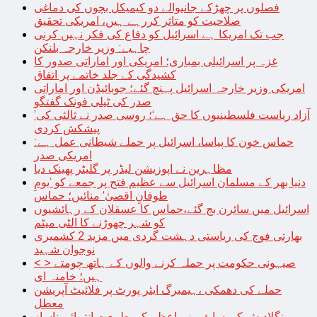
فصلوں پر چھڑکے جانیوالے دو کیمیکل بچوں کی دماغی
صلاحیت کو متاثر کررہے ہیں، امریکی تحقیق
جب تک امریکا ہے اسرائیل کو دفاع کی فکر نہیں کرنی
چاہیے: وزیر خارجہ بلنکن
غزہ پر اسرائیلی بمباری؛ امریکی اور اماراتی صدور کا
کشیدگی کے جلد خاتمے پر اتفاق
امریکی وزیر خارجہ اسرائیل پہنچ گئے؛ جوبائیڈن اور اماراتی
صدر کی ٹیلی فونک گفتگو
’آزاد ریاست فلسطینیوں کا حق ہے‘؛ روسی صدر نے ثالثی کی
پیشکش کردی
حماس خون کا پیاسا، اسرائیل پر حملے شیطانی عمل ہے:
امریکی صدر
مظاہرین نے اپوزیشن لیڈر پر گلیٹر پھینک دیا
دنیا بھر کے مسلمان اسرائیل سے عظیم فتح پر جمعے کو ’یومِ
طوفانِ اقصیٰ‘ منائیں؛ حماس
اسرائیل میں سائرن بج گئے،حماس کا عسقلان کے رہائشیوں
کو شہر چھوڑنے کا الٹی میٹم
بھارتی فوج کی ریاستی دہشت گردی میں مزید 2 کشمیری
نوجوان شہید
< > صیہونی حکومت پر حملہ کرنے والوں کے ہاتھ چومتے
ہیں؛ خامنہ ای
حملے کی دھمکی ،ہیمبرگ ایئر پورٹ پر فلائیٹ آپریشن
معطل
بنگلادیش کی سابق وزیراعظم کی طبیعت انتہائی ناساز