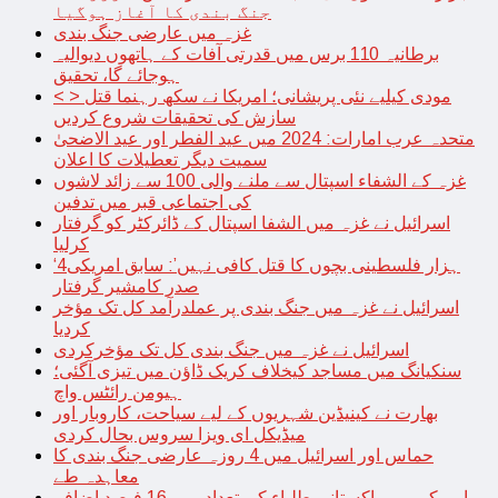
جنگ بندی کا آغاز ہوگیا
غزہ میں عارضی جنگ بندی
برطانیہ 110 برس میں قدرتی آفات کے ہاتھوں دیوالیہ
ہوجائے گا، تحقیق
< > مودی کیلیے نئی پریشانی؛ امریکا نے سکھ رہنما قتل
سازش کی تحقیقات شروع کردیں
متحدہ عرب امارات: 2024 میں عید الفطر اور عید الاضحیٰ
سمیت دیگر تعطیلات کا اعلان
غزہ کے الشفاء اسپتال سے ملنے والی 100 سے زائد لاشوں
کی اجتماعی قبر میں تدفین
اسرائیل نے غزہ میں الشفا اسپتال کے ڈائرکٹر کو گرفتار
کرلیا
‘4ہزار فلسطینی بچوں کا قتل کافی نہیں’: سابق امریکی
صدر کامشیر گرفتار
اسرائیل نے غزہ میں جنگ بندی پر عملدرآمد کل تک مؤخر
کردیا
اسرائیل نے غزہ میں جنگ بندی کل تک مؤخرکردی
سنکیانگ میں مساجد کیخلاف کریک ڈاؤن میں تیزی آگئی؛
ہیومن رائٹس واچ
بھارت نے کینیڈین شہریوں کے لیے سیاحت، کاروبار اور
میڈیکل ای ویزا سروس بحال کردی
حماس اور اسرائیل میں 4 روزہ عارضی جنگ بندی کا
معاہدہ طے
امریکہ میں پاکستانی طلباء کی تعداد میں 16 فیصد اضافہ