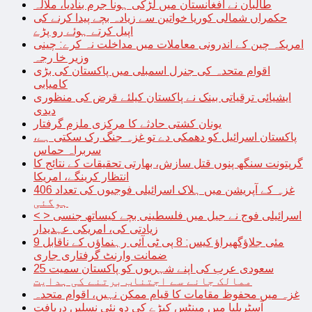
طالبان نے افغانستان میں لڑکی ہونا جرم بنادیا، ملالہ
حکمراں شمالی کوریا خواتین سے زیادہ بچے پیدا کرنے کی
اپیل کرتے ہوئے رو پڑے
امریکہ چین کے اندرونی معاملات میں مداخلت نہ کرے: چینی
وزیر خا رجہ
اقوام متحدہ کی جنرل اسمبلی میں پاکستان کی بڑی
کامیابی
ایشیائی ترقیاتی بینک نے پاکستان کیلئے قرض کی منظوری
دیدی
یونان کشتی حادثے کا مرکزی ملزم گرفتار
پاکستان اسرائیل کو دھمکی دے تو غزہ جنگ رک سکتی ہے،
سربراہ حماس
گرپتونت سنگھ پنوں قتل سازش، بھارتی تحقیقات کے نتائج کا
انتظار کرینگے، امریکا
غزہ کے آپریشن میں ہلاک اسرائیلی فوجیوں کی تعداد 406
ہوگئی
< > اسرائیلی فوج نے جیل میں فلسطینی بچے کیساتھ جنسی
زیادتی کی، امریکی عہدیدار
9 مئی جلاؤگھیراؤ کیس: 8 پی ٹی آئی رہنماؤں کے ناقابل
ضمانت وارنٹ گرفتاری جاری
سعودی عرب کی اپنے شہریوں کو پاکستان سمیت 25
ممالک جانے سے اجتناب برتنے کی ہدایت
غزہ میں محفوظ مقامات کا قیام ممکن نہیں، اقوام متحدہ
آسٹریلیا میں مینٹس کیڑے کی دو نئی نسلیں دریافت