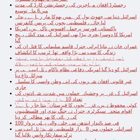
رجسٹرڈ افغان مہاجرین کی رجسٹریشن کارڈ کی مدت
میں6 ماہ توسیع
اسرائیل دنیا سے جھوٹ بول کر ہمیں بھوکا مار رہا ہے ، بدلہ
لیا جائے ، فلسطینی بچوں کی پریس کانفرنس
پاکستانی فورسز پرحملے افسوس ناک ہیں، امریکا
امریکا کا دوسرا بحری بیڑا بھی اسرائیل کی مدد کیلئے پہنچ
گیا
عمران خان نے بتایا ایرانی جنرل قاسم سلیمانی کا قتل ان کی
زندگی کا سب سے بڑا واقعہ تھا: ٹرمپ کا انکشاف
اسرائیلی وزیراعظم کا بھتیجا یائیر نیتن
یاہُو غزہ میں حماس کے ہاتھوں ہلاک
اسرائیل کو دیا گیا امریکی دفاعی نظام ناکام ، تل ابیب ہی پر
میزائل داغ دیا
غیر قانونی افغان شہریوں کی اپنے وطن واپسی کا سلسلہ
جاری
اسرائیل کے غزہ پر وحشیانہ حملوں میں شدت، شہادتوں کی
تعداد 10 ہزار سےزائد ہوگئی
‘کوئی محفوظ نہیں، غزہ “بچوں کا قبرستان” بنتا جا رہا ہے’،
اقوام متحدہ سیکرٹری جنرل نے جنگ بندی اور فلسطینیوں
کی رہائی کا پھر مطالبہ کر دیا
100 فی صد پائیدار ایندھن سے چلنے والی پہلی پرواز
اسرائیلی حملوں میں 9 ہزار فلسطینی شہید؛ تل ابیب سے
ترک سفارتکارواپس بلالیا گیا