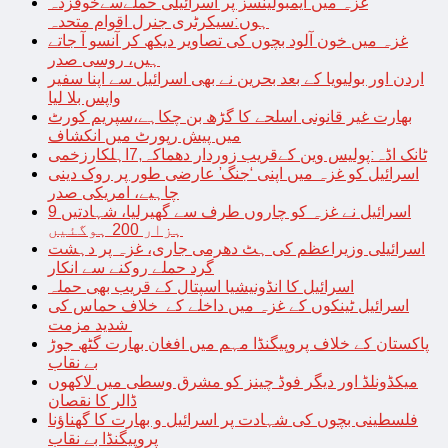
غزہ میں ایمبولینسز پر اسرائیلی حملےسےخوفزدہ
ہوں:سیکرٹری جنرل اقوام متحدہ
غزہ میں خون آلود بچوں کی تصاویر دیکھ کر آنسو آ جاتے
ہیں، روسی صدر
اردن اور بولیویا کے بعد بحرین نے بھی اسرائیل سے اپنا سفیر
واپس بلا لیا
بھارت غیر قانونی اسلحے کا گڑھ بن چکاہے،سپریم کورٹ
میں پیش رپورٹ میں انکشاف
ٹانک اڈہ:پولیس وین کےقریب زوردار دھماکہ,7اہلکارزخمی
اسرائیل کو غزہ میں اپنی ‘جنگ’ عارضی طور پر روک دینی
چاہیے، امریکی صدر
اسرائیل نے غزہ کو چاروں طرف سے گھیرلیا، شہادتیں 9
ہزار 200 ہوگئیں
اسرائیلی وزیراعظم کی ہٹ دھرمی جاری، غزہ پر دہشت
گرد حملے روکنے سے انکار
اسرائیل کا انڈونیشیا اسپتال کے قریب بھی حملہ
اسرائیل ٹینکوں کے غزہ میں داخلے کے خلاف حماس کی
شدید مزمت
پاکستان کے خلاف پروپیگنڈا مہم میں افغان بھارت گٹھ جوڑ
بے نقاب
میکڈونلڈ اور دیگر فوڈ چینز کو مشرق وسطی میں لاکھوں
ڈالر کا نقصان
فلسطینی بچوں کی شہادت پر اسرائیل و بھارت کا گھناؤنا
پروپیگنڈا بے نقاب