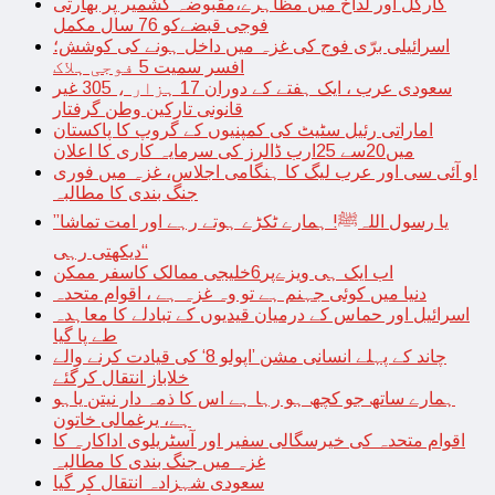
کارگل اور لداخ میں مظاہرے،مقبوضہ کشمیر پر بھارتی
فوجی قبضےکو 76 سال مکمل
اسرائیلی برّی فوج کی غزہ میں داخل ہونے کی کوشش؛
افسر سمیت 5 فوجی ہلاک
سعودی عرب ، ایک ہفتے کے دوران 17 ہزار ، 305 غیر
قانونی تارکین وطن گرفتار
اماراتی رئیل سٹیٹ کی کمپنیوں کے گروپ کا پاکستان
میں20سے 25ارب ڈالرز کی سرمایہ کاری کا اعلان
او آئی سی اور عرب لیگ کا ہنگامی اجلاس، غزہ میں فوری
جنگ بندی کا مطالبہ
’’یا رسول اللہﷺ! ہمارے ٹکڑے ہوتے رہے اور امت تماشا
دیکھتی رہی‘‘
اب ایک ہی ویزےپر6خلیجی ممالک کاسفر ممکن
دنیا میں کوئی جہنم ہے تو وہ غزہ ہے ، اقوام متحدہ
اسرائیل اور حماس کے درمیان قیدیوں کے تبادلے کا معاہدہ
طے پا گیا
چاند کے پہلے انسانی مشن ’اپولو 8‘ کی قیادت کرنے والے
خلاباز انتقال کرگئے
ہمارے ساتھ جو کچھ ہو رہا ہے اس کا ذمہ دار نیتن یاہو
ہے، یرغمالی خاتون
اقوام متحدہ کی خیرسگالی سفیر اور آسٹریلوی اداکارہ کا
غزہ میں جنگ بندی کا مطالبہ
سعودی شہزادہ انتقال کر گیا