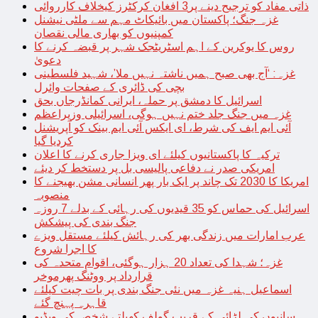
ذاتی مفاد کو ترجیح دینے پر3 افغان کرکٹرز کیخلاف کارروائی
غزہ جنگ؛ پاکستان میں بائیکاٹ مہم سے ملٹی نیشنل
کمپنیوں کو بھاری مالی نقصان
روس کا یوکرین کے اہم اسٹریٹجک شہر پر قبضہ کرنے کا
دعویٰ
غزہ: ‘آج بھی صبح ہمیں ناشتہ نہیں ملا’، شہید فلسطینی
بچی کی ڈائری کے صفحات وائرل
اسرائیل کا دمشق پر حملہ، ایرانی کمانڈرجاں بحق
غزہ میں جنگ جلد ختم نہیں ہوگی، اسرائیلی وزیراعظم
آئی ایم ایف کی شرط، ای ایکس آئی ایم بینک کو آپریشنل
کردیا گیا
ترکیہ کا پاکستانیوں کیلئے ای ویزا جاری کرنے کا اعلان
امریکی صدر نے دفاعی پالیسی بل پر دستخط کر دیئے
امریکا کا 2030 تک چاند پر ایک بار پھر انسانی مشن بھیجنے کا
منصوبہ
اسرائیل کی حماس کو 35 قیدیوں کی رہائی کے بدلے 7 روزہ
جنگ بندی کی پیشکش
عرب امارات میں زندگی بھر کی رہائش کیلئے مستقل ویزے
کا اجرا شروع
غزہ؛ شہدا کی تعداد 20 ہزار ہوگئی، اقوام متحدہ کی
قرارداد پر ووٹنگ پھرموخر
اسماعیل ہنیہ غزہ میں نئی جنگ بندی پر بات چیت کیلئے
قاہرہ پہنچ گئے
سانپوں کی لڑائی کے قریب گولف کھیلتے شخص کی ویڈیو