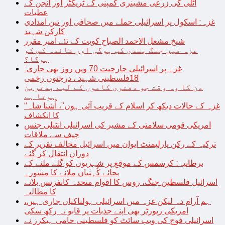
اٹلی کی زرعی مشینری کمپنی کے ٹریکٹر اور انجن کے
عطیات
غزہ: اسکول پر اسرائیلی حملے میں صحافی اور تین امدادی
کارکن شہید
شیخ مشعل الاحمد الصباح کویت کے نئے امیر مقرر
غزہ میں جنگ بندی کب ہوگی اور فائدہ کس کو
ہوگا؟
غزہ پر اسرائیلی جارحیت 70 ویں روز بھی جاری:
18فلسطینی شہید ، درجنوں زخمی
دن کا وہ وقت جو دفتری کاموں کے لیے بدترین
ہوتا ہے
“غزہ کے حالات دیکھ کر اسلام کے قریب آئی ہوں”، اُشنا شاہ
کا انکشاف
امریکی قومی سلامتی کے مشیر کی اسرائیلی انٹیلی جنس
چیف سے ملاقات
ترکیہ کے رکن پارلیمنٹ ایوان میں اسرائیل مخالف تقریر کے
دوران انتقال کر گئے
برطانیہ: کرسمس کے موقع پر شہریوں کو گلے ملنے کے
بجائے کُہنیاں ملانے کا مشورہ
اسرائیل فلسطین جنگ، روس کا اقوام متحدہ کانفرنس بلانے
کا مطالبہ
ہم آرام دہ لیکن غزہ میں اسرائیلی ہولناکیاں جاری ہیں،
امریکی رپورٹر بھی اپنے جذبات پر قابو نہ رکھ سکی
اسرائیلی فوج کی ویب سائٹ کو فلسطینی حامی ہیکرز نے