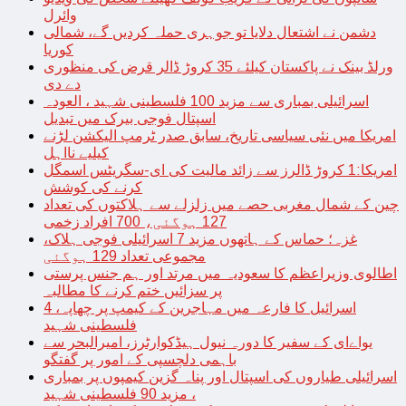
وائرل
دشمن نے اشتعال دلایا تو جوہری حملہ کردیں گے، شمالی
کوریا
ورلڈ بینک نے پاکستان کیلئے 35 کروڑ ڈالر قرض کی منظوری
دے دی
اسرائیلی بمباری سے مزید 100 فلسطینی شہید ، العودہ
اسپتال فوجی بیرک میں تبدیل
امریکا میں نئی سیاسی تاریخ، سابق صدر ٹرمپ الیکشن لڑنے
کیلیے نااہل
امریکا:1 کروڑ ڈالرز سے زائد مالیت کی ای-سگریٹس اسمگل
کرنے کی کوشش
چین کے شمال مغربی حصے میں زلزلے سے ہلاکتوں کی تعداد
127 ہوگئی، 700 افراد زخمی
غزہ؛ حماس کے ہاتھوں مزید 7 اسرائیلی فوجی ہلاک،
مجموعی تعداد 129 ہوگئی
اطالوی وزیراعظم کا سعودیہ میں مرتد اور ہم جنس پرستی
پر سزائیں ختم کرنے کا مطالبہ
اسرائیل کا فارعہ میں مہاجرین کے کیمپ پر چھاپہ، 4
فلسطینی شہید
یواےای کے سفیر کا دورہ نیول ہیڈکوارٹرز، امیرالبحر سے
باہمی دلچسپی کے امور پر گفتگو
اسرائیلی طیاروں کی اسپتال اور پناہ گزین کیمپوں پر بمباری
، مزید 90 فلسطینی شہید