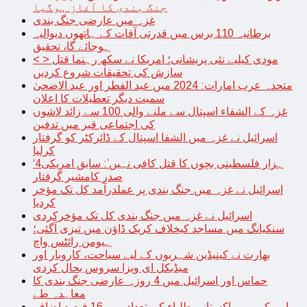
جنگ بندی کا آغاز ہوگیا
غزہ میں عارضی جنگ بندی
برطانیہ 110 برس میں قدرتی آفات کے ہاتھوں دیوالیہ
ہوجائے گا، تحقیق
< > مودی کیلیے نئی پریشانی؛ امریکا نے سکھ رہنما قتل
سازش کی تحقیقات شروع کردیں
متحدہ عرب امارات: 2024 میں عید الفطر اور عید الاضحیٰ
سمیت دیگر تعطیلات کا اعلان
غزہ کے الشفاء اسپتال سے ملنے والی 100 سے زائد لاشوں
کی اجتماعی قبر میں تدفین
اسرائیل نے غزہ میں الشفا اسپتال کے ڈائرکٹر کو گرفتار
کرلیا
‘4ہزار فلسطینی بچوں کا قتل کافی نہیں’: سابق امریکی
صدر کامشیر گرفتار
اسرائیل نے غزہ میں جنگ بندی پر عملدرآمد کل تک مؤخر
کردیا
اسرائیل نے غزہ میں جنگ بندی کل تک مؤخرکردی
سنکیانگ میں مساجد کیخلاف کریک ڈاؤن میں تیزی آگئی؛
ہیومن رائٹس واچ
بھارت نے کینیڈین شہریوں کے لیے سیاحت، کاروبار اور
میڈیکل ای ویزا سروس بحال کردی
حماس اور اسرائیل میں 4 روزہ عارضی جنگ بندی کا
معاہدہ طے
امریکہ میں پاکستانی طلباء کی تعداد میں 16 فیصد اضافہ