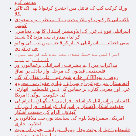
مذمت کرو
ورلڈ کرکپ کپ کے فائنل میں احتجاج کرنیوالا بھی ٹک ٹاکر
نکلا
پاکستانی کارکنوں کو ملازمت دینے کے منتظر ہیں، سعودی
کمپنی
اسرائیلی فوج نے غزہ کے انڈونیشین اسپتال کا بھی محاصرہ
کر لیا ، بمباری سے مزید 32 شہید
یمنی فضائیہ نے اسرائیلی جہاز کو قبضے میں لینے کی ویڈیو
جاری کردی
اسرائیل سے جنگ بندی معاہدے کے قریب ہیں،
اسماعیل ہنیہ
مذاکرات میں اہم پیشرفت ، اسرائیلی یرغمالیوں اور
فلسطینی قیدیوں کے مرحلہ وار تبادلے پر اتفاق
روضہ رسولؐ کے خادم شیخ عبدہ علی انتقال کر گئے
افغانستان میں خواتین آج بھی اپنے بنیادی حقوق سے محروم
غزہ اور مغربی کنارے پر حماس کی نہیں فلسطینی اتھارٹی
کی حکومت ہوگی؛ امریکا
پاکستان پر اسرائیل کو اسلحہ فراہمی کے گھناؤنے الزام کی
حقیقت آشکارپاکستان پر اسرائیل کو اسلحہ فراہمی کے
گھناؤنے الزام کی حقیقت آشکار
امریکی سفیرڈونلڈ بلوم کی سیاستدانوں سے ملاقاتوں پر
اعلامیہ جاری
فلسطین: قبل از وقت پیدا ہونیوالے نوزائیدہ بچوں کی موت
پر ارمینا خان رو پڑیں