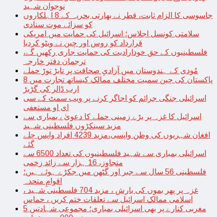
نوجوان شہید
جاسوسی کا الزام ثابت، قطر نے بھارتی بحریہ کے 8 اہلکاروں
کو سزائے موت سنادی
سلامتی کونسل اجلاس؛ اسرائیل کی حمایت میں امریکی
قرارداد کو روس اور چین نے ویٹو کردیا
فلسطینیوں کے حق خودارادیت کی حمایت جاری رکھیں گے،
ترجمان دفتر خارجہ
مُودی کے ہندوستان میں آزادیِ صحافت پر تابڑ توڑ حملے
پاکستان کی چین سمیت مختلف ممالک کیساتھ تجارت میں 8
ارب ڈالر کی گڑبڑ
اسرائیلی جنگی جرائم کو اجاگر کرنے پر ویب سمٹ کے سی
ای او مستعفی
اسرائیل کا غزہ پر بڑے زمینی حملے کا دعویٰ ، بمباری سے
مزید سینکڑوں فلسطینی شہید
افغان شہریوں کی وطن واپسی،مزید 4239 افراد واپس چلے
گئے
اسرائیلی بمباری سے شہید فلسطینیوں کی تعداد 6500 سے
متجاوز، 16 ہزار سے زائد زخمی
فلسطینی 56 سال سے جبر اور گٹھن میں جکڑے ہوئے ہیں؛
اقوامِ متحدہ
غزہ پر پھر بموں کی بارش ، مزید 704 فلسطینی شہید ،
اسلامی ممالک اسرائیل سے تعلقات ختم کریں ، حماس
مغربی کنارے پر بھی اسرائیلی بمباری؛ مجموعی شہادتیں 5