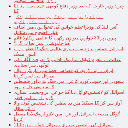
ہزار 900 سے متجاوز
چین؛ وزیر خارجہ کے بعد وزیر دفاع کو بھی عہدے سے ہٹا دیا
گیا
اسرائیل غزہ میں جنگی جرائم کا مرتکب
ہورہاہے،منیراکرم
آئس لینڈ کی وزیراعظم خواتین کی تنخواہوں میں اضافے
کیلیے احتجاج میں شامل
پیروں پر 30 تلواریں متوازن رکھنے کا عالمی ریکارڈ قائم
کیا خاموشی ہمیں بچا لے گی؟
اسرائیل حماس تنازع سے تیسری عالمی جنگ کا خطرہ ہے،
ایلون مسک
عدالت نے مجرم کوایک سال تک 50 نیم کے درخت لگانے کی
انوکھی سزا سنا دی
ایران نے اپنے ڈرون کو فضا سے فضا میں مار کرنے والے
میزائل سے لیس کردیا
سعودیہ اور جنوبی کوریا کا غزہ میں جنگ بندی اور فلسطین
کے سیاسی حل پر زور
اسرائیل کو لائسنس ٹو کِل دیا گیا جو غزہ پر وحشیانہ بمباری
کر رہا ہے، امیرِ قطر
آواز سن کر 10 سیکنڈ میں ذیا بیطس کی تشخیص کرنے والا
اے آئی ماڈل
گوگل میپ نے اسرائیل اور غزہ میں لائیو ٹریفک ڈیٹا معطل
کردیا
اسرائیل کی رات بھر بمباری ، میزائل حملے ، مزید 110