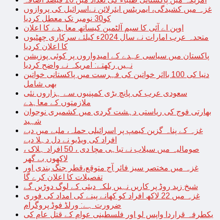
غزہ میں کشیدگی، ایمریٹس ایئرلائن نےاسرائیل کی پروازوں
کو30 نومبر تک معطل کردیا
اوپن اے آئی کا سیم آلٹمین کیساتھ معاہدے کا اعلان
متحدہ عرب امارات نے سال 2024ء کیلئے سرکاری چھٹیوں
کا اعلان کردیا
پاکستان میں سیاسی عہدے کے امیدواروں پر کوئی پوزیشن
نہیں رکھتے: امریکہ نے واضح کردیا
دنیا کی 100 بااثر خواتین کی فہرست میں پاکستانی خواتین
بھی شامل
سعودی عرب کی پانچ بڑی کمپنیوں سے ہزاروں نئی
ملازمتوں کے معاہدے
بھارتی فوج کی ریاستی دہشت گردی میں کشمیری نوجوان
شہید
غزہ کے پناہ گزین کیمپ پر اسرائیلی حملہ، ملبے میں دبے
افراد کی ویڈیو نے دل دہلا دیے
صومالیہ میں سیلاب نے تباہی مچا دی ، 50 افراد ہلاک ،
لاکھوں بے گھر
غزہ میں مختصر سیز فائر آج متوقع،قطر جنگ بندی اور
تفصیلات کا اعلان کرے گا
شیخ زید روڈ پر کاریں نہیں بلکہ دبئی کے لوگ دوڑیں گے
غزہ میں 22 لاکھ افراد کو کھانے پینے کی امداد کی فوری
ضرورت ہے: ورلڈ فوڈ پروگرام
یکطرفہ قراردا واپس لو اور فلسطینی عوام کے قتل عام کی