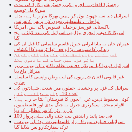
رجسٹرڈ افغان مہاجرین کی رجسٹریشن کارڈ کی مدت
میں6 ماہ توسیع
اسرائیل دنیا سے جھوٹ بول کر ہمیں بھوکا مار رہا ہے ، بدلہ
لیا جائے ، فلسطینی بچوں کی پریس کانفرنس
پاکستانی فورسز پرحملے افسوس ناک ہیں، امریکا
امریکا کا دوسرا بحری بیڑا بھی اسرائیل کی مدد کیلئے پہنچ
گیا
عمران خان نے بتایا ایرانی جنرل قاسم سلیمانی کا قتل ان کی
زندگی کا سب سے بڑا واقعہ تھا: ٹرمپ کا انکشاف
اسرائیلی وزیراعظم کا بھتیجا یائیر نیتن
یاہُو غزہ میں حماس کے ہاتھوں ہلاک
اسرائیل کو دیا گیا امریکی دفاعی نظام ناکام ، تل ابیب ہی پر
میزائل داغ دیا
غیر قانونی افغان شہریوں کی اپنے وطن واپسی کا سلسلہ
جاری
اسرائیل کے غزہ پر وحشیانہ حملوں میں شدت، شہادتوں کی
تعداد 10 ہزار سےزائد ہوگئی
‘کوئی محفوظ نہیں، غزہ “بچوں کا قبرستان” بنتا جا رہا ہے’،
اقوام متحدہ سیکرٹری جنرل نے جنگ بندی اور فلسطینیوں
کی رہائی کا پھر مطالبہ کر دیا
100 فی صد پائیدار ایندھن سے چلنے والی پہلی پرواز
اسرائیلی حملوں میں 9 ہزار فلسطینی شہید؛ تل ابیب سے
ترک سفارتکارواپس بلالیا گیا