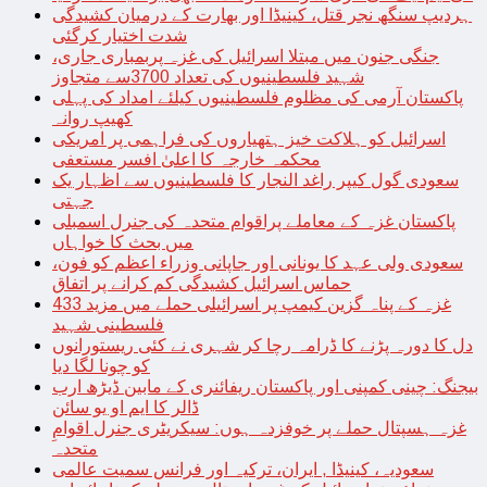
ہردیپ سنگھ نجر قتل، کینیڈا اور بھارت کے درمیان کشیدگی
شدت اختیار کرگئی
جنگی جنون میں مبتلا اسرائیل کی غزہ پربمباری جاری،
شہید فلسطینیوں کی تعداد 3700سے متجاوز
پاکستان آرمی کی مظلوم فلسطینیوں کیلئے امداد کی پہلی
کھیپ روانہ
اسرائیل کو ہلاکت خیز ہتھیاروں کی فراہمی پر امریکی
محکمہ خارجہ کا اعلیٰ افسر مستعفی
سعودی گول کیپر راغد النجار کا فلسطینیوں سے اظہار یک
جہتی
پاکستان غزہ کے معاملے پراقوام متحدہ کی جنرل اسمبلی
میں بحث کا خواہاں
سعودی ولی عہد کا یونانی اور جاپانی وزراء اعظم کو فون،
حماس اسرائیل کشیدگی کم کرانے پر اتفاق
غزہ کے پناہ گزین کیمپ پر اسرائیلی حملے میں مزید 433
فلسطینی شہید
دل کا دورہ پڑنے کا ڈرامہ رچا کر شہری نے کئی ریستورانوں
کو چونا لگا دیا
بیجنگ: چینی کمپنی اور پاکستان ریفائنری کے مابین ڈیڑھ ارب
ڈالر کا ایم او یو سائن
غزہ ہسپتال حملے پر خوفزدہ ہوں: سیکریٹری جنرل اقوامِ
متحدہ
سعودیہ، کینیڈا , ایران، ترکیہ اور فرانس سمیت عالمی