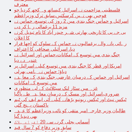
معترف
فلسطینی مزاحمت نے اسرائیل کیساتھ وہ کچھ کردیا جو
فوجیں بھی نہیں کرسکتیں،سابق ترک وزیراعظم
اسرائیل و حماس جنگ بندی میں 2 روز کی توسیع، حماس نے
مزید 11 یرغمالی رہا کر دیے
بی جے پی کا تاریخی بھارتی شہر حیدر آباد کا نام تبدیل کرنے
کا اعلان
رہائی پانے والے یرغمالیوں نے حماس کے سلوک کو اچھا قرار
دیا، اسرائیلی صحافی کا اعتراف
جنگ بندی میں توسیع کے امکانات،حماس اور اسرائیل نے
عندیہ دے دیا
امریکا اور قطر کا جنگ بندی میں توسیع کیلیے اسرائیل پر
دباؤ؛ حماس نے ہامی بھرلی
اسرائیل اور حماس کے درمیان عارضی جنگ بندی کے معاہدے
میں توسیع کے امکانات
غزہ میں سٹار لنک سیٹلائٹ کے لیے منظوری
ضروری،اسرائیل اور مسک کے درمیان معاہدہ طے پاگیا
ٹیکس نیٹ اور ٹیکس ریونیو بڑھانے کیلیے آئی ایم ایف کی ٹیم
پاکستان پہنچ گئی
طالبان وزیر خارجہ امیر متقی کو نائب وزیراعظم کا عہدہ
بھی دیدیا گیا
آسمانی بجلی گرنے سے 20 افراد ہلاک
سابق وزیر دفاع کو 7 سال قید