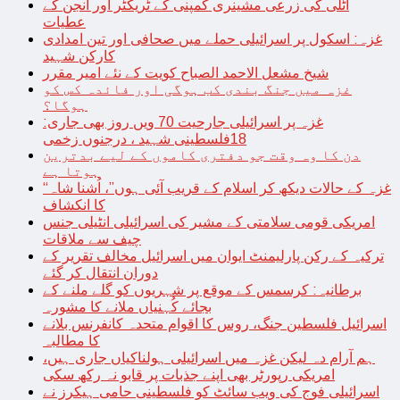
اٹلی کی زرعی مشینری کمپنی کے ٹریکٹر اور انجن کے
عطیات
غزہ: اسکول پر اسرائیلی حملے میں صحافی اور تین امدادی
کارکن شہید
شیخ مشعل الاحمد الصباح کویت کے نئے امیر مقرر
غزہ میں جنگ بندی کب ہوگی اور فائدہ کس کو
ہوگا؟
غزہ پر اسرائیلی جارحیت 70 ویں روز بھی جاری:
18فلسطینی شہید ، درجنوں زخمی
دن کا وہ وقت جو دفتری کاموں کے لیے بدترین
ہوتا ہے
“غزہ کے حالات دیکھ کر اسلام کے قریب آئی ہوں”، اُشنا شاہ
کا انکشاف
امریکی قومی سلامتی کے مشیر کی اسرائیلی انٹیلی جنس
چیف سے ملاقات
ترکیہ کے رکن پارلیمنٹ ایوان میں اسرائیل مخالف تقریر کے
دوران انتقال کر گئے
برطانیہ: کرسمس کے موقع پر شہریوں کو گلے ملنے کے
بجائے کُہنیاں ملانے کا مشورہ
اسرائیل فلسطین جنگ، روس کا اقوام متحدہ کانفرنس بلانے
کا مطالبہ
ہم آرام دہ لیکن غزہ میں اسرائیلی ہولناکیاں جاری ہیں،
امریکی رپورٹر بھی اپنے جذبات پر قابو نہ رکھ سکی
اسرائیلی فوج کی ویب سائٹ کو فلسطینی حامی ہیکرز نے