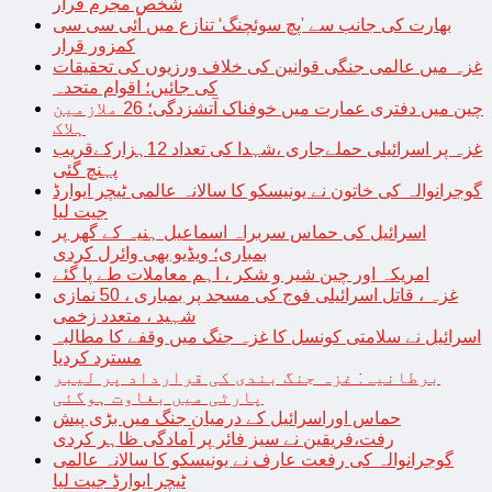
شخص مجرم قرار
بھارت کی جانب سے ’پچ سوئچنگ‘ تنازع میں آئی سی سی
کمزور قرار
غزہ میں عالمی جنگی قوانین کی خلاف ورزیوں کی تحقیقات
کی جائیں؛ اقوام متحدہ
چین میں دفتری عمارت میں خوفناک آتشزدگی؛ 26 ملازمین
ہلاک
غزہ پر اسرائیلی حملےجاری ،شہدا کی تعداد 12ہزارکےقریب
پہنچ گئی
گوجرانوالہ کی خاتون نے یونیسکو کا سالانہ عالمی ٹیچر ایوارڈ
جیت لیا
اسرائیل کی حماس سربراہ اسماعیل ہنیہ کے گھر پر
بمباری؛ ویڈیو بھی وائرل کردی
امریکہ اور چین شیر و شکر ، اہم معاملات طے پا گئے
غزہ ، قاتل اسرائیلی فوج کی مسجد پر بمباری ، 50 نمازی
شہید ، متعدد زخمی
اسرائیل نے سلامتی کونسل کا غزہ جنگ میں وقفے کا مطالبہ
مسترد کردیا
برطانیہ: غزہ جنگ بندی کی قرارداد پر لیبر
پارٹی میں بغاوت ہوگئی
حماس اوراسرائیل کے درمیان جنگ میں بڑی پیش
رفت،فریقین نے سیز فائر پر آمادگی ظاہر کردی
گوجرانوالہ کی رفعت عارف نے یونیسکو کا سالانہ عالمی
ٹیچر ایوارڈ جیت لیا