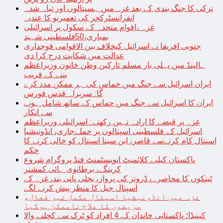
ترکی کا جنگ بندی کے بعد غزہ میں ہسپتالوں اور تباہ شدہ
انفرانسٹرکچر کی تعمیرنو کا عندیہ
غزہ ،اقوام متحدہ کے سکول پر اسرائیلی
بمباری،50فلسطینی شہید
جنوبی افریقا نے اسرائیل کیخلاف بین الاقوامی فوجداری
عدالت میں شکایت درج کرا دی
ہالینڈ میں پہلی بار مسلم تارکین وطن خاتون وزیراعظم
بننے کے قریب
ایران اسرائیل سے جنگ میں حماس کی ہر ممکن مدد کرے
گا: سربراہ قدس فورس
ایران کا اسرائیل سے جنگ میں حماس کے ساتھ شامل ہونے
سے انکار
غزہ پر قبضے کا ارادہ نہیں رکھتے: اسرائیلی وزیراعظم
اسرائیل کے فلسطینی اسپتالوں پر حملےجاری، انڈونیشیا
اسپتال کام کرنےسے قاصر، ابن سینا اسپتال کو خالی کرنے کا
حکم
پاکستان کیلیے کلائمیٹ انویسٹمنٹ فنڈ پروگرام شروع
کرینگے، برطانوی ہائی کمشنر
ٹینکوں کا محاصرہ، ڈرونز کی پرواز، بجلی پانی بند، غزہ کے
اسپتال جیل کا منظر پیش کرنے لگے
غزہ میں انڈونیشیا اسپتال مکمل غیر فعال،
مریضوں کا علاج ناممکن ہوگیا
کینیڈا؛ پاکستانی خاندان کے 4 افراد کو ٹرک سے کچلنے والا