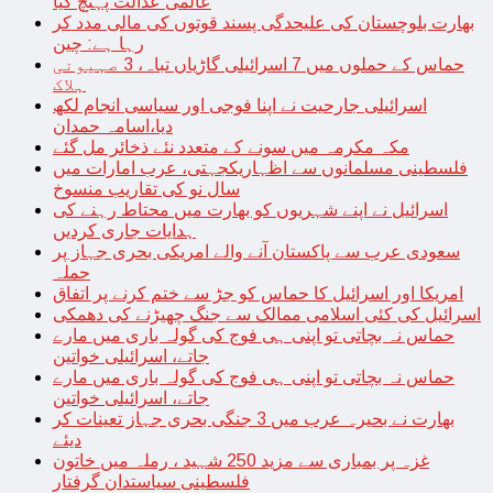
عالمی عدالت پہنچ گیا
بھارت بلوچستان کی علیحدگی پسند قوتوں کی مالی مدد کر
رہا ہے: چین
حماس کے حملوں میں 7 اسرائیلی گاڑیاں تباہ، 3 صہیونی
ہلاک
اسرائیلی جارحیت نے اپنا فوجی اور سیاسی انجام لکھ
دیا،اسامہ حمدان
مکہ مکرمہ میں سونے کے متعدد نئے ذخائر مل گئے
فلسطینی مسلمانوں سے اظہاریکجہتی، عرب امارات میں
سال نو کی تقاریب منسوخ
اسرائیل نے اپنے شہریوں کو بھارت میں محتاط رہنے کی
ہدایات جاری کردیں
سعودی عرب سے پاکستان آنے والے امریکی بحری جہاز پر
حملہ
امریکا اور اسرائیل کا حماس کو جڑ سے ختم کرنے پر اتفاق
اسرائیل کی کئی اسلامی ممالک سے جنگ چھیڑنے کی دھمکی
حماس نہ بچاتی تو اپنی ہی فوج کی گولہ باری میں مارے
جاتے، اسرائیلی خواتین
حماس نہ بچاتی تو اپنی ہی فوج کی گولہ باری میں مارے
جاتے، اسرائیلی خواتین
بھارت نے بحیرہ عرب میں 3 جنگی بحری جہاز تعینات کر
دیئے
غزہ پر بمباری سے مزید 250 شہید ، رملہ میں خاتون
فلسطینی سیاستدان گرفتار