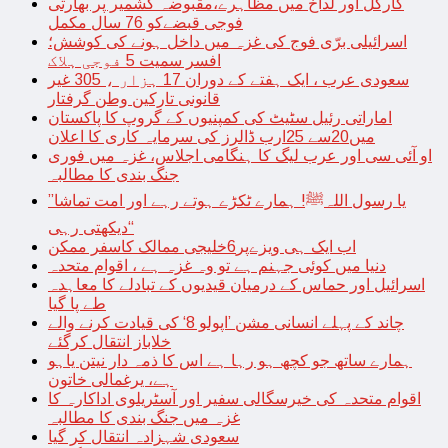
کارگل اور لداخ میں مظاہرے،مقبوضہ کشمیر پر بھارتی
فوجی قبضےکو 76 سال مکمل
اسرائیلی برّی فوج کی غزہ میں داخل ہونے کی کوشش؛
افسر سمیت 5 فوجی ہلاک
سعودی عرب ، ایک ہفتے کے دوران 17 ہزار ، 305 غیر
قانونی تارکین وطن گرفتار
اماراتی رئیل سٹیٹ کی کمپنیوں کے گروپ کا پاکستان
میں20سے 25ارب ڈالرز کی سرمایہ کاری کا اعلان
او آئی سی اور عرب لیگ کا ہنگامی اجلاس، غزہ میں فوری
جنگ بندی کا مطالبہ
’’یا رسول اللہﷺ! ہمارے ٹکڑے ہوتے رہے اور امت تماشا
دیکھتی رہی‘‘
اب ایک ہی ویزےپر6خلیجی ممالک کاسفر ممکن
دنیا میں کوئی جہنم ہے تو وہ غزہ ہے ، اقوام متحدہ
اسرائیل اور حماس کے درمیان قیدیوں کے تبادلے کا معاہدہ
طے پا گیا
چاند کے پہلے انسانی مشن ’اپولو 8‘ کی قیادت کرنے والے
خلاباز انتقال کرگئے
ہمارے ساتھ جو کچھ ہو رہا ہے اس کا ذمہ دار نیتن یاہو
ہے، یرغمالی خاتون
اقوام متحدہ کی خیرسگالی سفیر اور آسٹریلوی اداکارہ کا
غزہ میں جنگ بندی کا مطالبہ
سعودی شہزادہ انتقال کر گیا