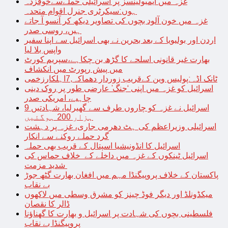
غزہ میں ایمبولینسز پر اسرائیلی حملےسےخوفزدہ
ہوں:سیکرٹری جنرل اقوام متحدہ
غزہ میں خون آلود بچوں کی تصاویر دیکھ کر آنسو آ جاتے
ہیں، روسی صدر
اردن اور بولیویا کے بعد بحرین نے بھی اسرائیل سے اپنا سفیر
واپس بلا لیا
بھارت غیر قانونی اسلحے کا گڑھ بن چکاہے،سپریم کورٹ
میں پیش رپورٹ میں انکشاف
ٹانک اڈہ:پولیس وین کےقریب زوردار دھماکہ,7اہلکارزخمی
اسرائیل کو غزہ میں اپنی ‘جنگ’ عارضی طور پر روک دینی
چاہیے، امریکی صدر
اسرائیل نے غزہ کو چاروں طرف سے گھیرلیا، شہادتیں 9
ہزار 200 ہوگئیں
اسرائیلی وزیراعظم کی ہٹ دھرمی جاری، غزہ پر دہشت
گرد حملے روکنے سے انکار
اسرائیل کا انڈونیشیا اسپتال کے قریب بھی حملہ
اسرائیل ٹینکوں کے غزہ میں داخلے کے خلاف حماس کی
شدید مزمت
پاکستان کے خلاف پروپیگنڈا مہم میں افغان بھارت گٹھ جوڑ
بے نقاب
میکڈونلڈ اور دیگر فوڈ چینز کو مشرق وسطی میں لاکھوں
ڈالر کا نقصان
فلسطینی بچوں کی شہادت پر اسرائیل و بھارت کا گھناؤنا
پروپیگنڈا بے نقاب