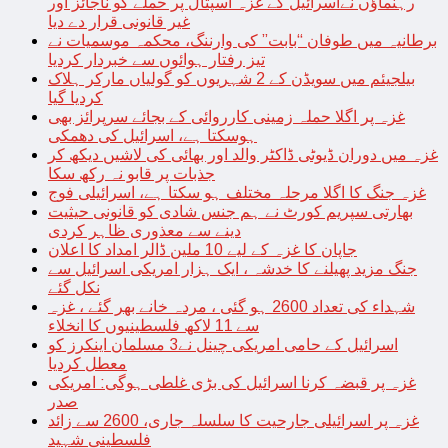
رہنماؤں نےاسرائیل کے غزہ اسپتال پر حملے کو ناجائز اور
غیر قانونی قرار دے دیا
برطانیہ میں طوفان “بابت” کی وارننگ، محکمہ موسمیات نے
تیز رفتار ہوائوں سے خبردار کردیا
بیلجیئم میں سویڈن کے 2 شہریوں کو گولیاں مارکر ہلاک
کردیا گیا
غزہ پر اگلا حملہ زمینی کارروائی کے بجائے سرپرائز بھی
ہوسکتا ہے، اسرائیل کی دھمکی
غزہ میں دوران ڈیوٹی ڈاکٹر والد اور بھائی کی لاشیں دیکھ کر
جذبات پر قابو نہ رکھ سکا
غزہ جنگ کا اگلا مرحلہ مختلف ہو سکتا ہے، اسرائیلی فوج
بھارتی سپریم کورٹ نے ہم جنس شادی کو قانونی حیثیت
دینے سے معذوری ظاہر کردی
جاپان کا غزہ کے لیے 10 ملین ڈالر امداد کا اعلان
جنگ مزید پھیلنے کا خدشہ ، ایک ہزار امریکی اسرائیل سے
نکل گئے
شہداء کی تعداد 2600 ہو گئی ، مردہ خانے بھر گئے ، غزہ
سے 11 لاکھ فلسطینیوں کا انخلاء
اسرائیل کے حامی امریکی چینل نے3 مسلمان اینکرز کو
معطل کردیا
غزہ پر قبضہ کرنا اسرائیل کی بڑی غلطی ہوگی: امریکی
صدر
غزہ پر اسرائیلی جارحیت کا سلسلہ جاری، 2600 سے زائد
فلسطینی شہید