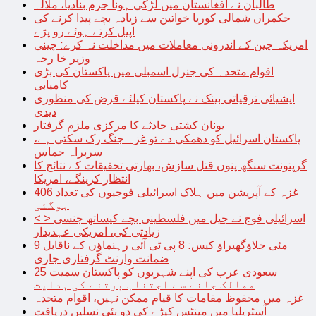
طالبان نے افغانستان میں لڑکی ہونا جرم بنادیا، ملالہ
حکمراں شمالی کوریا خواتین سے زیادہ بچے پیدا کرنے کی
اپیل کرتے ہوئے رو پڑے
امریکہ چین کے اندرونی معاملات میں مداخلت نہ کرے: چینی
وزیر خا رجہ
اقوام متحدہ کی جنرل اسمبلی میں پاکستان کی بڑی
کامیابی
ایشیائی ترقیاتی بینک نے پاکستان کیلئے قرض کی منظوری
دیدی
یونان کشتی حادثے کا مرکزی ملزم گرفتار
پاکستان اسرائیل کو دھمکی دے تو غزہ جنگ رک سکتی ہے،
سربراہ حماس
گرپتونت سنگھ پنوں قتل سازش، بھارتی تحقیقات کے نتائج کا
انتظار کرینگے، امریکا
غزہ کے آپریشن میں ہلاک اسرائیلی فوجیوں کی تعداد 406
ہوگئی
< > اسرائیلی فوج نے جیل میں فلسطینی بچے کیساتھ جنسی
زیادتی کی، امریکی عہدیدار
9 مئی جلاؤگھیراؤ کیس: 8 پی ٹی آئی رہنماؤں کے ناقابل
ضمانت وارنٹ گرفتاری جاری
سعودی عرب کی اپنے شہریوں کو پاکستان سمیت 25
ممالک جانے سے اجتناب برتنے کی ہدایت
غزہ میں محفوظ مقامات کا قیام ممکن نہیں، اقوام متحدہ
آسٹریلیا میں مینٹس کیڑے کی دو نئی نسلیں دریافت