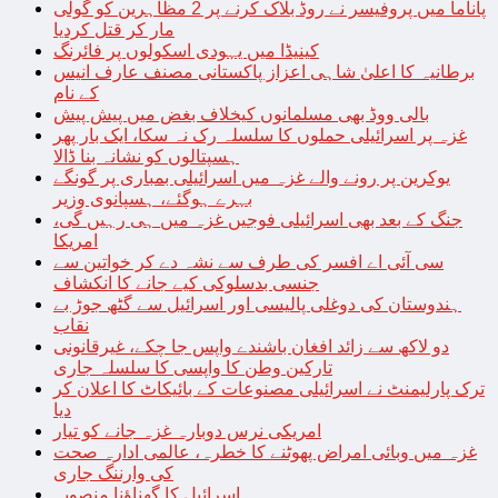
پاناما میں پروفیسر نے روڈ بلاک کرنے پر 2 مظاہرین کو گولی
مار کر قتل کردیا
کینیڈا میں یہودی اسکولوں پر فائرنگ
برطانیہ کا اعلیٰ شاہی اعزاز پاکستانی مصنف عارف انیس
کے نام
بالی ووڈ بھی مسلمانوں کیخلاف بغض میں پیش پیش
غزہ پر اسرائیلی حملوں کا سلسلہ رک نہ سکا، ایک بار پھر
ہسپتالوں کو نشانہ بنا ڈالا
یوکرین پر رونے والے غزہ میں اسرائیلی بمباری پر گونگے
بہرے ہوگئے، ہسپانوی وزیر
جنگ کے بعد بھی اسرائیلی فوجیں غزہ میں ہی رہیں گی،
امریکا
سی آئی اے افسر کی طرف سے نشہ دے کر خواتین سے
جنسی بدسلوکی کیے جانے کا انکشاف
ہندوستان کی دوغلی پالیسی اور اسرائیل سے گٹھ جوڑ بے
نقاب
دو لاکھ سے زائد افغان باشندے واپس جا چکے، غیرقانونی
تارکین وطن کا واپسی کا سلسلہ جاری
ترک پارلیمنٹ نے اسرائیلی مصنوعات کے بائیکاٹ کا اعلان کر
دیا
امریکی نرس دوبارہ غزہ جانے کو تیار
غزہ میں وبائی امراض پھوٹنے کا خطرہ، عالمی ادارہ صحت
کی وارننگ جاری
اسرائیل کا گھناؤنا منصوبہ