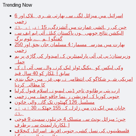
Trending Now
اسرائیل میں میزائل لگنے سے بھارتی شہری ہلاک اور 6
زخمی
چین کی رہائشی عمارت میں آتشزدگی، 15 افراد ہلاک
الیکشن نتائج جوبھی ہوں پاکستان کیلئے آئی ایم ایف سے
گفتگو اہم ہے، بلوم برگ
بھارت میں مدرسہ مسمار؛ 4 مسلمان جاں بحق اور 250
زخمی
وزیرستان؛ پی ٹی آئی پارلیمنٹرین کے امیدوار کی گاڑی پر بم
حملہ
وکی لیکس کو ہیکنگ ٹولز لیک کرنے والے سی آئی اے کے
سابق اہلکار کو 40 سال قید
امریکی شہر شکاگو کی انتظامیہ نے بھی غزہ میں جنگ بندی
کا مطالبہ کردیا
ارب پتی برطانوی تاجر ڈینی لیمبو نے اسلام قبول کرلیا
جنوبی کوریا کے اپوزیشن رہنما چاقو حملے میں زخمی
مسلسل 126 گھنٹوں تک گانے والی خاتون
جاپان میں ایک دن میں زلزلے کے 155 جھٹکے، 30 افراد
ہلاک
چین؛ میزائل یونٹ سے منسلک 4 جرنیلوں سمیت 9 فوجی
اہلکارپارلیمنٹ سے برطرف
فلسطینیوں کی نسل کشی، جنوبی افریقہ اسرائیل کیخلاف