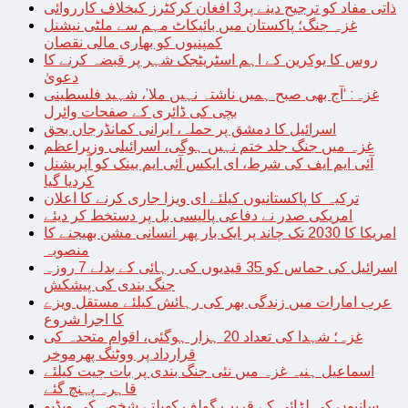
ذاتی مفاد کو ترجیح دینے پر3 افغان کرکٹرز کیخلاف کارروائی
غزہ جنگ؛ پاکستان میں بائیکاٹ مہم سے ملٹی نیشنل
کمپنیوں کو بھاری مالی نقصان
روس کا یوکرین کے اہم اسٹریٹجک شہر پر قبضہ کرنے کا
دعویٰ
غزہ: ‘آج بھی صبح ہمیں ناشتہ نہیں ملا’، شہید فلسطینی
بچی کی ڈائری کے صفحات وائرل
اسرائیل کا دمشق پر حملہ، ایرانی کمانڈرجاں بحق
غزہ میں جنگ جلد ختم نہیں ہوگی، اسرائیلی وزیراعظم
آئی ایم ایف کی شرط، ای ایکس آئی ایم بینک کو آپریشنل
کردیا گیا
ترکیہ کا پاکستانیوں کیلئے ای ویزا جاری کرنے کا اعلان
امریکی صدر نے دفاعی پالیسی بل پر دستخط کر دیئے
امریکا کا 2030 تک چاند پر ایک بار پھر انسانی مشن بھیجنے کا
منصوبہ
اسرائیل کی حماس کو 35 قیدیوں کی رہائی کے بدلے 7 روزہ
جنگ بندی کی پیشکش
عرب امارات میں زندگی بھر کی رہائش کیلئے مستقل ویزے
کا اجرا شروع
غزہ؛ شہدا کی تعداد 20 ہزار ہوگئی، اقوام متحدہ کی
قرارداد پر ووٹنگ پھرموخر
اسماعیل ہنیہ غزہ میں نئی جنگ بندی پر بات چیت کیلئے
قاہرہ پہنچ گئے
سانپوں کی لڑائی کے قریب گولف کھیلتے شخص کی ویڈیو