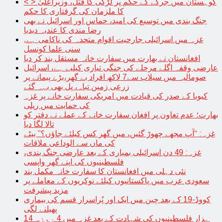
< > کوہستان میں جرگے کے حکم پر لڑکی کا قتل، وزیراعلیٰ
کا ملزمان کی گرفتاری کا حکم
جنگ بندی میں توسیع کی امید، حماس اور اسرائیل نے بھی
رضا مندی کا عندیہ دیدیا
غزہ میں اسرائیلی جارحیت اقوام متحدہ کی ناکامی ہے,
سنی علما کونسل
افغانستان نے بھارت میں سفارت خانہ مستقل بند کر دیا
عارضی وقفہ اگلے مرحلے کی جنگی تیاری کیلیے ہے، اسرائیل
صومالیہ میں سیلاب سے7 لاکھ افراد بے گھر،بڑے پیمانے پر
زرعی زمین تباہ، پل بھی بہہ گئے
کیوبا کے صدر کی قیادت میں امریکی سفارت خانے پر غزہ
کی حمایت میں ریلی
بھارت؛ عدم تعاون پر افغان سفارت خانے کے عملے نے دفتر کو
تالا لگا دیا
غزہ: “آپ مجھے چھوڑ گئیں، میں گھر کس کیلئے جاؤں؟” بیٹے
کی ماں سے الوداعی ملاقات
غزہ: 49 دن اسرائیلی بمباری کے بعد عارضی جنگ بندی،
فلسطینیوں کی اپنے گھر واپسی
نئی دہلی میں افغانستان کا سفارت خانہ مکمل بند
سعودی عرب میں پاکستانیوں کیلئے نوکریوں کے معاملے پر
مزید پیشرفت
کووڈ-19 کے بعد چین میں ایک اور پُراسرار قسم کی بیماری
پھیلنے لگی
14 ہزار فلسطینیوں کی شہادت کے بعد غزہ میں 4 روزہ