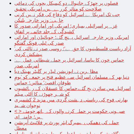
فصلوں پر چھڑکے جانیوالے دو کیمیکل بچوں کی دماغی
صلاحیت کو متاثر کررہے ہیں، امریکی تحقیق
جب تک امریکا ہے اسرائیل کو دفاع کی فکر نہیں کرنی
چاہیے: وزیر خارجہ بلنکن
غزہ پر اسرائیلی بمباری؛ امریکی اور اماراتی صدور کا
کشیدگی کے جلد خاتمے پر اتفاق
امریکی وزیر خارجہ اسرائیل پہنچ گئے؛ جوبائیڈن اور اماراتی
صدر کی ٹیلی فونک گفتگو
’آزاد ریاست فلسطینیوں کا حق ہے‘؛ روسی صدر نے ثالثی کی
پیشکش کردی
حماس خون کا پیاسا، اسرائیل پر حملے شیطانی عمل ہے:
امریکی صدر
مظاہرین نے اپوزیشن لیڈر پر گلیٹر پھینک دیا
دنیا بھر کے مسلمان اسرائیل سے عظیم فتح پر جمعے کو ’یومِ
طوفانِ اقصیٰ‘ منائیں؛ حماس
اسرائیل میں سائرن بج گئے،حماس کا عسقلان کے رہائشیوں
کو شہر چھوڑنے کا الٹی میٹم
بھارتی فوج کی ریاستی دہشت گردی میں مزید 2 کشمیری
نوجوان شہید
< > صیہونی حکومت پر حملہ کرنے والوں کے ہاتھ چومتے
ہیں؛ خامنہ ای
حملے کی دھمکی ،ہیمبرگ ایئر پورٹ پر فلائیٹ آپریشن
معطل
بنگلادیش کی سابق وزیراعظم کی طبیعت انتہائی ناساز