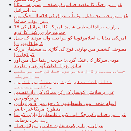
غزہ میں جنگ کا مقصد حماس کو صفحہ ہستی سے مٹانا
ہے، اسرائیل
غزہ میں جتنے بچے قتل ہوئے اُتنےعراق کی 14سالہ جنگ میں
نہیں ہوئے، جمائما
18 ہزار سے زائدفلسطینی شہید، امریکہ کا اسرائیل کی
حمایت جاری رکھنے کا عزم
امریکی میڈیا نے اسلاموفوبیا کو ہوا دینے والے مودی کے سیل
کا بھانڈا پھوڑ دیا
مقبوضہ کشمیر میں بھارتی فوج کی گاڑی نے مسلمان بزرگ
کو کچل دیا
مودی سرکار کی غنڈہ گردی؛ حریت رہنما جیل میں اور
سابق وزرائے اعلیٰ گھروں پر نظربند
حماس ہتھیار ڈال دے تو غزہ جنگ کل ختم ہو سکتی
ہے،امریکہ
مذاکرات کے بغیر کوئی یرغمالی رہا نہیں
ہوگا،ابوعبیدہ
غزہ پرسلامتی کونسل کےرکن ممالک کی رائےتقسیم،
انتونیوگوتریس
اقوام متحدہ میں فلسطینیوں کے حق میں 5 قراردادیں
منظور؛ امریکا غیر حاضر
غزہ میں حماس کی جگہ لینے کیلیے فلسطین اتھارٹی کو منا
رہے ہیں، برطانیہ
عراق میں امریکی سفارت خانے پر میزائل حملہ
غزہ؛ حماس سے لڑائی میں اسرائیل کے سابق آرمی