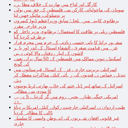
کارگل اور لداخ میں بھارت کے خلاف مظاہرے
سویڈن کی ماحولیاتی کارکن سے فلسطین کے حق میں بولنے
پر بدسلوکی، مائیک چھین لیا
برطانوی کابینہ میں ہلچل؛ سابق وزیراعظم ڈیوڈ کیمرون
وزیر خارجہ مقرر
فلسطین ریلی پر طاقت کا استعمال؛ برطانوی وزیر داخلہ کو
برطرف کردیا گیا
مشہور برانڈ کا بانی جنسی زیادتی کے جرم میں مجرم قرار
غزہ میں قیامت صغریٰ ، الشفاء اسپتال کے اندر اور باہر
لاشوں کے انبار ، دفنانے والا کوئی نہیں
اسکینڈے نیوین ممالک میں فلسطین کے 50 سال پرانے نغمے
کی گونج
اسرائیلی بربریت جاری ، غزہ کے اسپتال قبرستانوں میں
تبدیل ، حماس نے قیدیوں کی رہائی کیلئے مذاکرات معطل کر
دیئے
اسرائیل کے ساتھ لیبر ڈیل ختم کی جائے، بھارتی ٹریڈ یونینوں
کا مودی سے مطالبہ
امریکی جنگی طیارہ بحیرہ روم میں گر کرتباہ، 5 فوجی
ہلاک
طیب اردوان نے اسرائیلی جارحیت رکوانے کیلئے امریکا پر دباؤ
ڈالنے کا مطالبہ کردیا
غیر قانونی افغان شہریوں کی اپنےوطن واپسی کا سلسلہ
جاری