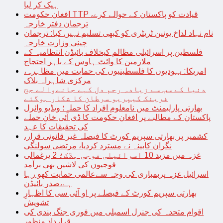
ہیک کر لیا
افغان حکومت TTP قیادت کو پاکستان کے حوالے کرے،
ترجمان دفتر خارجہ
نام نہاد لداخ یونین ٹریٹری کو کبھی تسلیم نہیں کیا: ترجمان
چینی وزارت خارجہ
فلسطین پر اسرائیلی مظالم کیخلاف بائیڈن انتظامیہ کے
ملازمین کا وائٹ ہاوس کے باہر احتجاج
امریکا: یہودیوں کا فلسطینیوں کی حمایت میں مظاہرہ،
مرکزی شاہراہ بلاک
دنیا کے سب سے زیادہ رحم دل کہے جانےوالے جج
فرینک کیپریو سرطان کا شکار ہوگئے
بھارتی پارلیمنٹ میں نامعلوم افراد کا حملہ؛ ویڈیو وائرل
پاکستان کے مطالبے پر افغان حکومت کا ڈی آئی خان حملے
کی تحقیقات کا عہد
کشمیر پر بھارتی سپریم کورٹ کا فیصلہ غیر قانونی قرار،
نگران کابینہ نے مسترد کردیا، مرتضی سولنگی
غزہ میں مزید 10 اسرائیلی فوجی ہلاک؛ 2 یرغمالی
فوجیوں کی لاشیں بھی برآمد
اسرائیل غزہ پربمباری کی وجہ سےعالمی حمایت کھو رہا
ہے،صدر بائیڈن
بھارتی سپریم کورٹ کے فیصلے پر او آئی سی کا اظہارِ
تشویش
اقوام متحدہ کی جنرل اسمبلی میں فوری جنگ بندی کی
قرارداد منظور