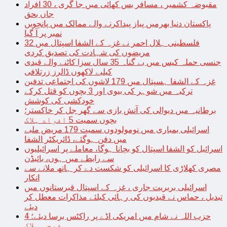
مقبوضہ کشمیر ، مسافر بس کھائی میں جا گری ، 30 افراد
جاں بحق
پاکستان دنیا بھرمیں پیاز پیداکرنے والے ممالک میں پانچویں
نمبر پر آ گیا
فلسطینی ہلال احمر نے غزہ کے الشفا اسپتال میں 32
مریضوں کی شہادت کی تصدیق کردی
جنسی حملہ کیس میں بے گناہ 35 سال سزا کاٹنے والے قیدی
کیلیے لاکھوں ڈالرز زرتلافی
غزہ کے الشفا ہسپتال میں 179 لاشوں کی اجتماعی تدفین
ترکیہ میں شوہر کی بیوی اور 3 بچوں کو قتل کرکے
خودکشی کی کوشش
برطانیہ میں دیوالی کی آتش بازی سے گھر جل کر خاکستر؛
بچوں سمیت 5 افراد ہلاک
اسرائیلی بمباری میں نومولودوں سمیت 179 مریض ملبے
میں دفن ہوگئے، ڈائریکٹر الشفا
اسرائیل کو الشفا اسپتال کو بچانا ہوگا، معاملے پر اسرائیلیوں
سے رابطے میں ہوں، بائیڈن
مصری کھلاڑی کا اسرائیلی کو شکست دے کر ہاتھ ملانے سے
انکار
اسرائیلی بربریت جاری ، غزہ کے اسپتال قبرستانوں میں
تبدیل ، حماس نے قیدیوں کی رہائی کیلئے مذاکرات معطل کر
دیئے
حزب اللہ نے شام میں امریکی اڈے پر راکٹس برسا دیئے؛ 4
فوجی ہلاک