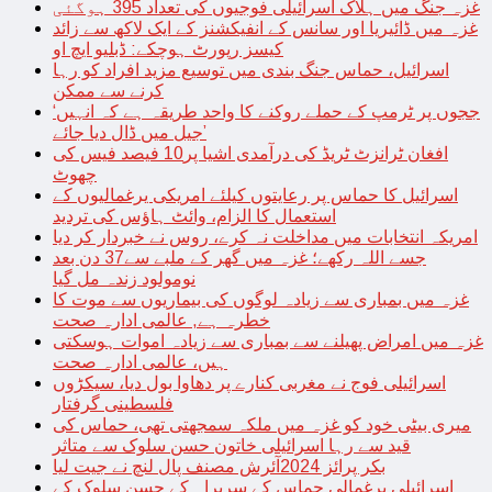
غزہ جنگ میں ہلاک اسرائیلی فوجیوں کی تعداد 395 ہوگئی
غزہ میں ڈائیریا اور سانس کے انفیکشنز کے ایک لاکھ سے زائد
کیسز رپورٹ ہوچکے: ڈبلیو ایچ او
اسرائیل، حماس جنگ بندی میں توسیع مزید افراد کو رہا
کرنے سے ممکن
‘ججوں پر ٹرمپ کے حملے روکنے کا واحد طریقہ ہے کہ انہیں
جیل میں ڈال دیا جائے’
افغان ٹرانزٹ ٹریڈ کی درآمدی اشیا پر10 فیصد فیس کی
چھوٹ
اسرائیل کا حماس پر رعایتوں کیلئے امریکی یرغمالیوں کے
استعمال کا الزام، وائٹ ہاؤس کی تردید
امریکہ انتخابات میں مداخلت نہ کرے، روس نے خبردار کر دیا
جسے اللہ رکھے؛ غزہ میں گھر کے ملبے سے37 دن بعد
نومولود زندہ مل گیا
غزہ میں بمباری سے زیادہ لوگوں کی بیماریوں سے موت کا
خطرہ ہے, عالمی ادارہ صحت
غزہ میں امراض پھیلنے سے بمباری سے زیادہ اموات ہوسکتی
ہیں، عالمی ادارہ صحت
اسرائیلی فوج نے مغربی کنارے پر دھاوا بول دیا، سیکڑوں
فلسطینی گرفتار
میری بیٹی خود کو غزہ میں ملکہ سمجھتی تھی، حماس کی
قید سے رہا اسرائیلی خاتون حسن سلوک سے متاثر
بکر پرائز 2024آئرش مصنف پال لنچ نے جیت لیا
اسرائیلی یرغمالی حماس کے سربراہ کے حسن سلوک کے