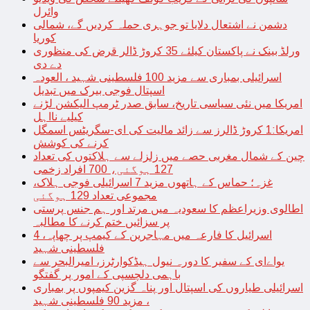
وائرل
دشمن نے اشتعال دلایا تو جوہری حملہ کردیں گے، شمالی
کوریا
ورلڈ بینک نے پاکستان کیلئے 35 کروڑ ڈالر قرض کی منظوری
دے دی
اسرائیلی بمباری سے مزید 100 فلسطینی شہید ، العودہ
اسپتال فوجی بیرک میں تبدیل
امریکا میں نئی سیاسی تاریخ، سابق صدر ٹرمپ الیکشن لڑنے
کیلیے نااہل
امریکا:1 کروڑ ڈالرز سے زائد مالیت کی ای-سگریٹس اسمگل
کرنے کی کوشش
چین کے شمال مغربی حصے میں زلزلے سے ہلاکتوں کی تعداد
127 ہوگئی، 700 افراد زخمی
غزہ؛ حماس کے ہاتھوں مزید 7 اسرائیلی فوجی ہلاک،
مجموعی تعداد 129 ہوگئی
اطالوی وزیراعظم کا سعودیہ میں مرتد اور ہم جنس پرستی
پر سزائیں ختم کرنے کا مطالبہ
اسرائیل کا فارعہ میں مہاجرین کے کیمپ پر چھاپہ، 4
فلسطینی شہید
یواےای کے سفیر کا دورہ نیول ہیڈکوارٹرز، امیرالبحر سے
باہمی دلچسپی کے امور پر گفتگو
اسرائیلی طیاروں کی اسپتال اور پناہ گزین کیمپوں پر بمباری
، مزید 90 فلسطینی شہید