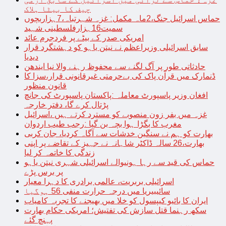
چیف کا بیٹا ہلاک
حماس اسرائیل جنگ،2ماہ مکمل: غزہ شہرتباہ،7ہزاربچوں
سمیت16ہزارفلسطینی شہید
امریکی صدر کے بیٹے پر فردجرم عائد
سابق اسرائیلی وزیراعظم نے نیتن یاہو کو دہشتگرد قرار
دیدیا
حادثاتی طور پر آگ لگنے سے محفوظ رہنے والا نیا ایندھن
ڈنمارک میں قرآن پاک کی بےحرمتی غیرقانونی قرار،سزا کا
قانون منظور
افغان وزیر پاسپورٹ معاملہ :پاکستان پاسپورٹ کی جانچ
پڑتال کرے گا، دفتر خارجہ
غزہ میں بفر زون منصوبے کو مسترد کرتے ہیں ،اسرائیل
مغرب کا بگڑا ہوا بچہ بن گیا :رجب طیب اردوان
بھارت کو ہم نے سنگین خدشات سے آگاہ کردیا، جان کربی
بھارت،26 سالہ ڈاکٹر شاہانہ نے جہیز کے تقاضے پر اپنی
زندگی کا خاتمہ کر لیا
حماس کی قید سے رہا ہونیوالے اسرائیلی شہری نیتن یاہو
پر برس پڑے
اسرائیلی بربریت، عالمی برادری کا دہرا معیار
سائیبیریا میں درجہ حرارت منفی 56 ہوگیا
ایران کا بائیو کیپسول کو خلا میں بھیجنے کا تجربہ کامیاب
سکھ رہنما قتل سازش کی تفتیش؛ امریکی حکام بھارت
پہنچ گئے