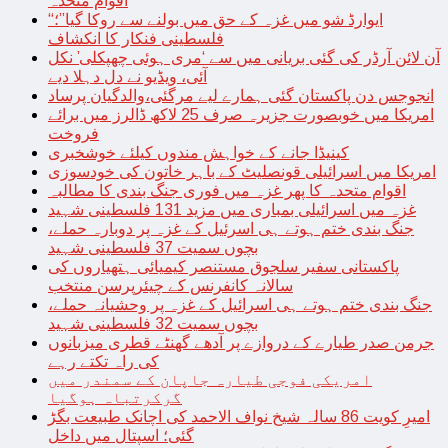
اقوام متحدہ
“ایوارڈ شو میں غزہ کے حق میں بولنے سے روکا گیا”؛
فلسطینی فنکار کا انکشاف
آن لائن آرڈر کی گئی بریانی میں سے ‘مری ہوئی چھپکلی’ نکل
آئی، ویڈیو نے دل دہلا دیے
انجوجس دن پاکستان گئی ہمارے لیے مرگئی،والدگیان پرساد
امریکا میں خوبصورت جزیرہ صرف 25 لاکھ ڈالرز میں برائے
فروخت
کینیڈا جانے کے خواہش مندوں کیلئے خوشخبری
امریکا میں اسرائیلی قونصلیٹ کے باہر خاتون کی خودسوزی
اقوام متحدہ کا پھر غزہ میں فوری جنگ بندی کا مطالبہ
غزہ میں اسرائیلی بمباری میں مزید 131 فلسطینی شہید
جنگ بندی ختم ہوتے ہی اسرئیل کے غزہ پر دوبارہ حملے،
بچوں سمیت 37 فلسطینی شہید
پاکستانی سفیر سلجوق مستنصر کیمیائی ہتھیاروں کی
سالانہ کانفرنس کے چیئرپرسن منتخب
جنگ بندی ختم ہوتے ہی اسرائیل کے غزہ پر وحشیانہ حملے،
بچوں سمیت 32 فلسطینی شہید
جرمن صدر طیارے کے دروازے پر آدھے گھنٹے قطری میزبانوں
کی راہ تکتے رہے
امریکی فوجی طیارہ جاپان کے سمندر میں
گرکرتباہ ہوگیا
امیرِ کویت 86 سالہ شیخ نواف الاحمد کی اچانک طبیعت بگڑ
گئی؛ اسپتال میں داخل