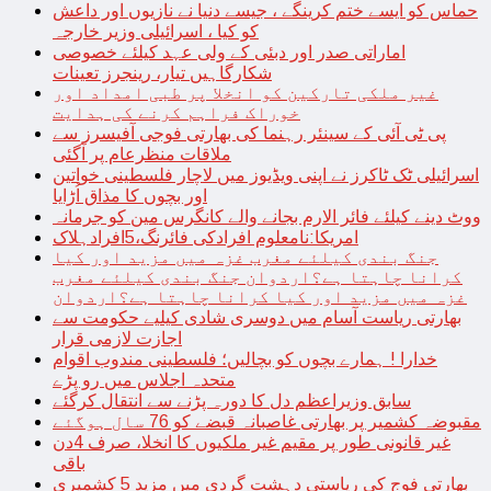
حماس کو ایسے ختم کرینگے ، جیسے دنیا نے نازیوں اور داعش
کو کیا ، اسرائیلی وزیر خارجہ
اماراتی صدر اور دبئی کے ولی عہد کیلئے خصوصی
شکارگاہیں تیار، رینجرز تعینات
غیر ملکی تارکین کو انخلا پر طبی امداد اور
خوراک فراہم کرنے کی ہدایت
پی ٹی آئی کے سینئر رہنما کی بھارتی فوجی آفیسرز سے
ملاقات منظرعام پر آگئی
اسرائیلی ٹک ٹاکرز نے اپنی ویڈیوز میں لاچار فلسطینی خواتین
اور بچوں کا مذاق اُڑایا
ووٹ دینے کیلئے فائر الارم بجانے والے کانگرس مین کو جرمانہ
امریکا:نامعلوم افرادکی فائرنگ،5افرادہلاک
جنگ بندی کیلئے مغرب غزہ میں مزید اور کیا
کرانا چاہتا ہے؟اردوان جنگ بندی کیلئے مغرب
غزہ میں مزید اور کیا کرانا چاہتا ہے؟اردوان
بھارتی ریاست آسام میں دوسری شادی کیلیے حکومت سے
اجازت لازمی قرار
خدارا ! ہمارے بچوں کو بچالیں؛ فلسطینی مندوب اقوام
متحدہ اجلاس میں رو پڑے
سابق وزیراعظم دل کا دورہ پڑنے سے انتقال کرگئے
مقبوضہ کشمیر پر بھارتی غاصبانہ قبضے کو 76 سال ہوگئے
غیر قانونی طور پر مقیم غیر ملکیوں کا انخلا، صرف 4دن
باقی
بھارتی فوج کی ریاستی دہشت گردی میں مزید 5 کشمیری