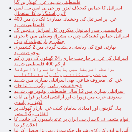
فلسطینی شہید ، غزہ کھنڈر بن گیا
اسرائیل کا حماس کیخلاف لیزر اور جی پی ایس سے لیس
‘آئرن اسٹنگ’ بم کا استعمال
غزہ پر اسرائیل کی وحشیانہ بمباری؛ ایک دن میں 400
فلسطینی شہید
فرانسیسی صدر ایمانوئل میکرون کل اسرائیل پہنچیں گے
اسرائیل حماس کشیدگی چین نے مشرق وسطیٰ میں 6 بحری
جنگی جہاز تعینات کر دیئے
بھارتی فوج کی ریاستی دہشت گردی میں 2 کشمیری
نوجوان شہید
اسرائیل کی غزہ پر جارحیت جاری، 24 گھنٹوں کے دوران کم
از کم 400 فلسطینی شہید
براعظم افریقا میں پایا جانے والا انوکھا
درخت، جسے کاٹنے پر ’لہو‘ رسنے لگتا ہے
غزہ کی معروف شاعرہ بھی اسرائیلی بمباری میں شہید
فتح فلسطین کی ہوگی ہے: ثنا خان
اسرائیلی بمباری میں 12 سالہ فلسطینی یوٹیوبر بھی شہید
سعودی عرب میں زیورات اور آرائشی اشیا پر قرآنی آیات
لکھنے پر پابندی
پناہ گزینوں اور امدادی سامان کیلیے غزہ بارڈر کھولنے پر
اتفاق ہوگیا؛ مصر
اقوام متحدہ نے 8 سال سے ایران پر عائد پابندیوں کے خاتمے کا
اعلان کر دیا
آئی ایم ایف کی کڑی شرط، حکومت نے بھی بڑا فیصلہ کر لیا