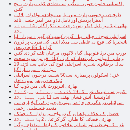
پاکستانی خاتون جویریہ منگیتر سے شادی کیلیے بھارت پہنچ
گئیں
طوفان نے جنوبی بھارت میں تباہی مچادی، نوافراد ہلاک ،
آندھرا پردیش اور تامل ناڈو میں ایمر جنسی نافذ
تھائی لینڈ میں ڈبل ڈیکر بس درخت سے ٹکرا گئی، 14 افراد
ہلاک
اسرائیلی فوج نے جبالیہ پناہ گزین کیمپ کو گھیرے میں لے لیا
نائیجیریا کی فوج نے غلطی سے میلاد النبی کی تقریب پر ڈرون
گرا دیا؛ 85 جاں بحق
یورپ میں برڈ فلو پھیل گیا ، لاکھوں مرغیاں تلف کر دی گئیں
برطانیہ آنیوالوں کی تعداد کم کرنے کیلئے قوانین مزید سخت
19 سالہ برطانوی شہری اسرائیلی فوج کی جانب سے لڑتے
ہوئے غزہ میں مارا گیا
غزہ؛ اسکولوں پربمباری سے50 شہید، درجنوں اسرائیلی
ٹینک خان یونس میں داخل
بھارتی ائیرپورٹ پانی میں ڈوب گیا
7 اکتوبر سے اب تک غزہ کے 19 لاکھ شہری بے گھر ہوگئے
انڈونیشیا: آتش فشاں پھٹنے سے 11 کوہ پیما ہلاک
اسرائیلی درندگی جاری: صہیونی فوجیوں کی گولاباری سے
متعدد فلسطینی زخمی
خضدار کے علاقے وڈھ اور گردونواح میں زلزلے کے جھٹکے
بھارتی فضائیہ کا طیارہ گر کر تباہ، 2پائلٹس ہلاک
غزہ کے وسطی اور شمالی علاقوں کا رابطہ منقطع ہوگیا: