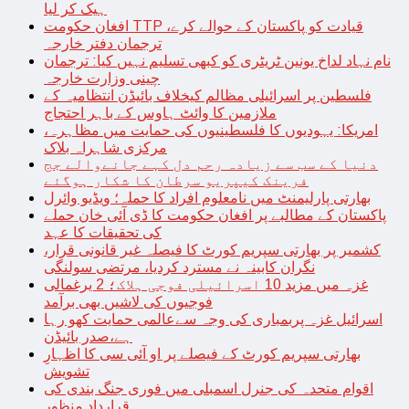
ہیک کر لیا
افغان حکومت TTP قیادت کو پاکستان کے حوالے کرے،
ترجمان دفتر خارجہ
نام نہاد لداخ یونین ٹریٹری کو کبھی تسلیم نہیں کیا: ترجمان
چینی وزارت خارجہ
فلسطین پر اسرائیلی مظالم کیخلاف بائیڈن انتظامیہ کے
ملازمین کا وائٹ ہاوس کے باہر احتجاج
امریکا: یہودیوں کا فلسطینیوں کی حمایت میں مظاہرہ،
مرکزی شاہراہ بلاک
دنیا کے سب سے زیادہ رحم دل کہے جانےوالے جج
فرینک کیپریو سرطان کا شکار ہوگئے
بھارتی پارلیمنٹ میں نامعلوم افراد کا حملہ؛ ویڈیو وائرل
پاکستان کے مطالبے پر افغان حکومت کا ڈی آئی خان حملے
کی تحقیقات کا عہد
کشمیر پر بھارتی سپریم کورٹ کا فیصلہ غیر قانونی قرار،
نگران کابینہ نے مسترد کردیا، مرتضی سولنگی
غزہ میں مزید 10 اسرائیلی فوجی ہلاک؛ 2 یرغمالی
فوجیوں کی لاشیں بھی برآمد
اسرائیل غزہ پربمباری کی وجہ سےعالمی حمایت کھو رہا
ہے،صدر بائیڈن
بھارتی سپریم کورٹ کے فیصلے پر او آئی سی کا اظہارِ
تشویش
اقوام متحدہ کی جنرل اسمبلی میں فوری جنگ بندی کی
قرارداد منظور