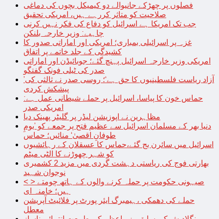
فصلوں پر چھڑکے جانیوالے دو کیمیکل بچوں کی دماغی
صلاحیت کو متاثر کررہے ہیں، امریکی تحقیق
جب تک امریکا ہے اسرائیل کو دفاع کی فکر نہیں کرنی
چاہیے: وزیر خارجہ بلنکن
غزہ پر اسرائیلی بمباری؛ امریکی اور اماراتی صدور کا
کشیدگی کے جلد خاتمے پر اتفاق
امریکی وزیر خارجہ اسرائیل پہنچ گئے؛ جوبائیڈن اور اماراتی
صدر کی ٹیلی فونک گفتگو
’آزاد ریاست فلسطینیوں کا حق ہے‘؛ روسی صدر نے ثالثی کی
پیشکش کردی
حماس خون کا پیاسا، اسرائیل پر حملے شیطانی عمل ہے:
امریکی صدر
مظاہرین نے اپوزیشن لیڈر پر گلیٹر پھینک دیا
دنیا بھر کے مسلمان اسرائیل سے عظیم فتح پر جمعے کو ’یومِ
طوفانِ اقصیٰ‘ منائیں؛ حماس
اسرائیل میں سائرن بج گئے،حماس کا عسقلان کے رہائشیوں
کو شہر چھوڑنے کا الٹی میٹم
بھارتی فوج کی ریاستی دہشت گردی میں مزید 2 کشمیری
نوجوان شہید
< > صیہونی حکومت پر حملہ کرنے والوں کے ہاتھ چومتے
ہیں؛ خامنہ ای
حملے کی دھمکی ،ہیمبرگ ایئر پورٹ پر فلائیٹ آپریشن
معطل
بنگلادیش کی سابق وزیراعظم کی طبیعت انتہائی ناساز