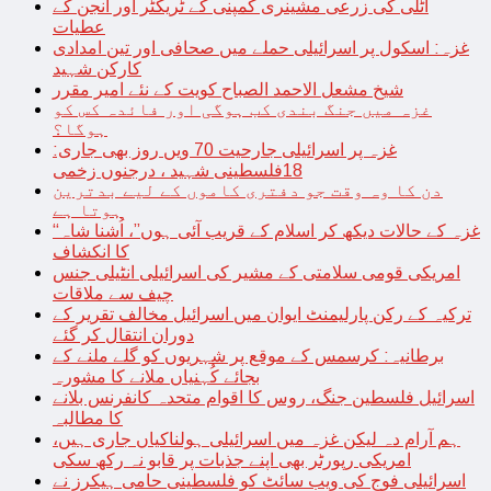
اٹلی کی زرعی مشینری کمپنی کے ٹریکٹر اور انجن کے
عطیات
غزہ: اسکول پر اسرائیلی حملے میں صحافی اور تین امدادی
کارکن شہید
شیخ مشعل الاحمد الصباح کویت کے نئے امیر مقرر
غزہ میں جنگ بندی کب ہوگی اور فائدہ کس کو
ہوگا؟
غزہ پر اسرائیلی جارحیت 70 ویں روز بھی جاری:
18فلسطینی شہید ، درجنوں زخمی
دن کا وہ وقت جو دفتری کاموں کے لیے بدترین
ہوتا ہے
“غزہ کے حالات دیکھ کر اسلام کے قریب آئی ہوں”، اُشنا شاہ
کا انکشاف
امریکی قومی سلامتی کے مشیر کی اسرائیلی انٹیلی جنس
چیف سے ملاقات
ترکیہ کے رکن پارلیمنٹ ایوان میں اسرائیل مخالف تقریر کے
دوران انتقال کر گئے
برطانیہ: کرسمس کے موقع پر شہریوں کو گلے ملنے کے
بجائے کُہنیاں ملانے کا مشورہ
اسرائیل فلسطین جنگ، روس کا اقوام متحدہ کانفرنس بلانے
کا مطالبہ
ہم آرام دہ لیکن غزہ میں اسرائیلی ہولناکیاں جاری ہیں،
امریکی رپورٹر بھی اپنے جذبات پر قابو نہ رکھ سکی
اسرائیلی فوج کی ویب سائٹ کو فلسطینی حامی ہیکرز نے