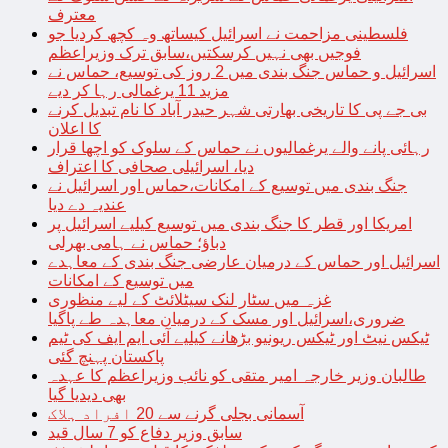
معترف
فلسطینی مزاحمت نے اسرائیل کیساتھ وہ کچھ کردیا جو
فوجیں بھی نہیں کرسکتیں،سابق ترک وزیراعظم
اسرائیل و حماس جنگ بندی میں 2 روز کی توسیع، حماس نے
مزید 11 یرغمالی رہا کر دیے
بی جے پی کا تاریخی بھارتی شہر حیدر آباد کا نام تبدیل کرنے
کا اعلان
رہائی پانے والے یرغمالیوں نے حماس کے سلوک کو اچھا قرار
دیا، اسرائیلی صحافی کا اعتراف
جنگ بندی میں توسیع کے امکانات،حماس اور اسرائیل نے
عندیہ دے دیا
امریکا اور قطر کا جنگ بندی میں توسیع کیلیے اسرائیل پر
دباؤ؛ حماس نے ہامی بھرلی
اسرائیل اور حماس کے درمیان عارضی جنگ بندی کے معاہدے
میں توسیع کے امکانات
غزہ میں سٹار لنک سیٹلائٹ کے لیے منظوری
ضروری،اسرائیل اور مسک کے درمیان معاہدہ طے پاگیا
ٹیکس نیٹ اور ٹیکس ریونیو بڑھانے کیلیے آئی ایم ایف کی ٹیم
پاکستان پہنچ گئی
طالبان وزیر خارجہ امیر متقی کو نائب وزیراعظم کا عہدہ
بھی دیدیا گیا
آسمانی بجلی گرنے سے 20 افراد ہلاک
سابق وزیر دفاع کو 7 سال قید