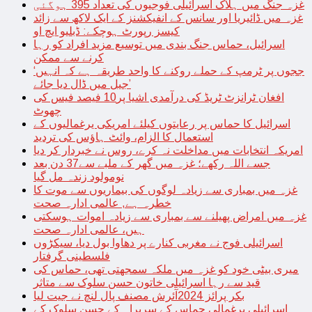
غزہ جنگ میں ہلاک اسرائیلی فوجیوں کی تعداد 395 ہوگئی
غزہ میں ڈائیریا اور سانس کے انفیکشنز کے ایک لاکھ سے زائد
کیسز رپورٹ ہوچکے: ڈبلیو ایچ او
اسرائیل، حماس جنگ بندی میں توسیع مزید افراد کو رہا
کرنے سے ممکن
‘ججوں پر ٹرمپ کے حملے روکنے کا واحد طریقہ ہے کہ انہیں
جیل میں ڈال دیا جائے’
افغان ٹرانزٹ ٹریڈ کی درآمدی اشیا پر10 فیصد فیس کی
چھوٹ
اسرائیل کا حماس پر رعایتوں کیلئے امریکی یرغمالیوں کے
استعمال کا الزام، وائٹ ہاؤس کی تردید
امریکہ انتخابات میں مداخلت نہ کرے، روس نے خبردار کر دیا
جسے اللہ رکھے؛ غزہ میں گھر کے ملبے سے37 دن بعد
نومولود زندہ مل گیا
غزہ میں بمباری سے زیادہ لوگوں کی بیماریوں سے موت کا
خطرہ ہے, عالمی ادارہ صحت
غزہ میں امراض پھیلنے سے بمباری سے زیادہ اموات ہوسکتی
ہیں، عالمی ادارہ صحت
اسرائیلی فوج نے مغربی کنارے پر دھاوا بول دیا، سیکڑوں
فلسطینی گرفتار
میری بیٹی خود کو غزہ میں ملکہ سمجھتی تھی، حماس کی
قید سے رہا اسرائیلی خاتون حسن سلوک سے متاثر
بکر پرائز 2024آئرش مصنف پال لنچ نے جیت لیا
اسرائیلی یرغمالی حماس کے سربراہ کے حسن سلوک کے