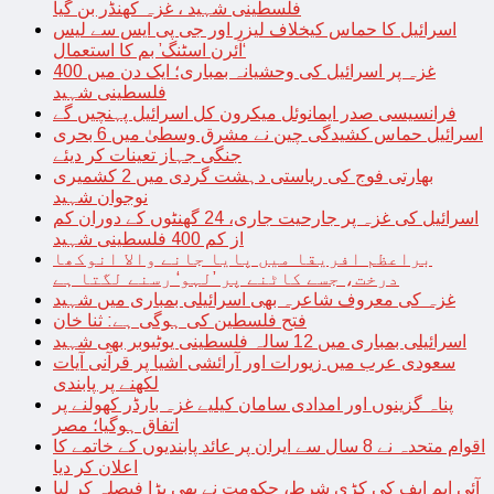
فلسطینی شہید ، غزہ کھنڈر بن گیا
اسرائیل کا حماس کیخلاف لیزر اور جی پی ایس سے لیس
‘آئرن اسٹنگ’ بم کا استعمال
غزہ پر اسرائیل کی وحشیانہ بمباری؛ ایک دن میں 400
فلسطینی شہید
فرانسیسی صدر ایمانوئل میکرون کل اسرائیل پہنچیں گے
اسرائیل حماس کشیدگی چین نے مشرق وسطیٰ میں 6 بحری
جنگی جہاز تعینات کر دیئے
بھارتی فوج کی ریاستی دہشت گردی میں 2 کشمیری
نوجوان شہید
اسرائیل کی غزہ پر جارحیت جاری، 24 گھنٹوں کے دوران کم
از کم 400 فلسطینی شہید
براعظم افریقا میں پایا جانے والا انوکھا
درخت، جسے کاٹنے پر ’لہو‘ رسنے لگتا ہے
غزہ کی معروف شاعرہ بھی اسرائیلی بمباری میں شہید
فتح فلسطین کی ہوگی ہے: ثنا خان
اسرائیلی بمباری میں 12 سالہ فلسطینی یوٹیوبر بھی شہید
سعودی عرب میں زیورات اور آرائشی اشیا پر قرآنی آیات
لکھنے پر پابندی
پناہ گزینوں اور امدادی سامان کیلیے غزہ بارڈر کھولنے پر
اتفاق ہوگیا؛ مصر
اقوام متحدہ نے 8 سال سے ایران پر عائد پابندیوں کے خاتمے کا
اعلان کر دیا
آئی ایم ایف کی کڑی شرط، حکومت نے بھی بڑا فیصلہ کر لیا