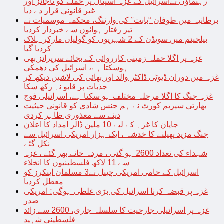
رہنماؤں نےاسرائیل کے غزہ اسپتال پر حملے کو ناجائز اور
غیر قانونی قرار دے دیا
برطانیہ میں طوفان “بابت” کی وارننگ، محکمہ موسمیات نے
تیز رفتار ہوائوں سے خبردار کردیا
بیلجیئم میں سویڈن کے 2 شہریوں کو گولیاں مارکر ہلاک
کردیا گیا
غزہ پر اگلا حملہ زمینی کارروائی کے بجائے سرپرائز بھی
ہوسکتا ہے، اسرائیل کی دھمکی
غزہ میں دوران ڈیوٹی ڈاکٹر والد اور بھائی کی لاشیں دیکھ کر
جذبات پر قابو نہ رکھ سکا
غزہ جنگ کا اگلا مرحلہ مختلف ہو سکتا ہے، اسرائیلی فوج
بھارتی سپریم کورٹ نے ہم جنس شادی کو قانونی حیثیت
دینے سے معذوری ظاہر کردی
جاپان کا غزہ کے لیے 10 ملین ڈالر امداد کا اعلان
جنگ مزید پھیلنے کا خدشہ ، ایک ہزار امریکی اسرائیل سے
نکل گئے
شہداء کی تعداد 2600 ہو گئی ، مردہ خانے بھر گئے ، غزہ
سے 11 لاکھ فلسطینیوں کا انخلاء
اسرائیل کے حامی امریکی چینل نے3 مسلمان اینکرز کو
معطل کردیا
غزہ پر قبضہ کرنا اسرائیل کی بڑی غلطی ہوگی: امریکی
صدر
غزہ پر اسرائیلی جارحیت کا سلسلہ جاری، 2600 سے زائد
فلسطینی شہید