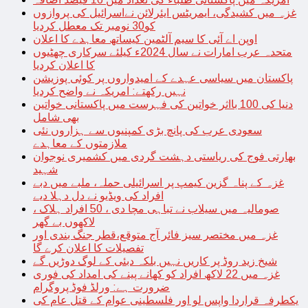
غزہ میں کشیدگی، ایمریٹس ایئرلائن نےاسرائیل کی پروازوں
کو30 نومبر تک معطل کردیا
اوپن اے آئی کا سیم آلٹمین کیساتھ معاہدے کا اعلان
متحدہ عرب امارات نے سال 2024ء کیلئے سرکاری چھٹیوں
کا اعلان کردیا
پاکستان میں سیاسی عہدے کے امیدواروں پر کوئی پوزیشن
نہیں رکھتے: امریکہ نے واضح کردیا
دنیا کی 100 بااثر خواتین کی فہرست میں پاکستانی خواتین
بھی شامل
سعودی عرب کی پانچ بڑی کمپنیوں سے ہزاروں نئی
ملازمتوں کے معاہدے
بھارتی فوج کی ریاستی دہشت گردی میں کشمیری نوجوان
شہید
غزہ کے پناہ گزین کیمپ پر اسرائیلی حملہ، ملبے میں دبے
افراد کی ویڈیو نے دل دہلا دیے
صومالیہ میں سیلاب نے تباہی مچا دی ، 50 افراد ہلاک ،
لاکھوں بے گھر
غزہ میں مختصر سیز فائر آج متوقع،قطر جنگ بندی اور
تفصیلات کا اعلان کرے گا
شیخ زید روڈ پر کاریں نہیں بلکہ دبئی کے لوگ دوڑیں گے
غزہ میں 22 لاکھ افراد کو کھانے پینے کی امداد کی فوری
ضرورت ہے: ورلڈ فوڈ پروگرام
یکطرفہ قراردا واپس لو اور فلسطینی عوام کے قتل عام کی