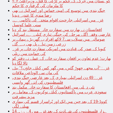
< > کوہستان میں جرگے کے حکم پر لڑکی کا قتل، وزیراعلیٰ
کا ملزمان کی گرفتاری کا حکم
جنگ بندی میں توسیع کی امید، حماس اور اسرائیل نے بھی
رضا مندی کا عندیہ دیدیا
غزہ میں اسرائیلی جارحیت اقوام متحدہ کی ناکامی ہے,
سنی علما کونسل
افغانستان نے بھارت میں سفارت خانہ مستقل بند کر دیا
عارضی وقفہ اگلے مرحلے کی جنگی تیاری کیلیے ہے، اسرائیل
صومالیہ میں سیلاب سے7 لاکھ افراد بے گھر،بڑے پیمانے پر
زرعی زمین تباہ، پل بھی بہہ گئے
کیوبا کے صدر کی قیادت میں امریکی سفارت خانے پر غزہ
کی حمایت میں ریلی
بھارت؛ عدم تعاون پر افغان سفارت خانے کے عملے نے دفتر کو
تالا لگا دیا
غزہ: “آپ مجھے چھوڑ گئیں، میں گھر کس کیلئے جاؤں؟” بیٹے
کی ماں سے الوداعی ملاقات
غزہ: 49 دن اسرائیلی بمباری کے بعد عارضی جنگ بندی،
فلسطینیوں کی اپنے گھر واپسی
نئی دہلی میں افغانستان کا سفارت خانہ مکمل بند
سعودی عرب میں پاکستانیوں کیلئے نوکریوں کے معاملے پر
مزید پیشرفت
کووڈ-19 کے بعد چین میں ایک اور پُراسرار قسم کی بیماری
پھیلنے لگی
14 ہزار فلسطینیوں کی شہادت کے بعد غزہ میں 4 روزہ