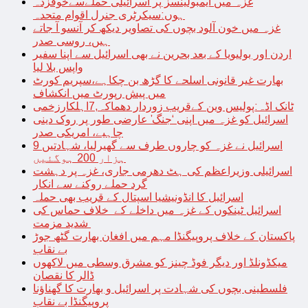
غزہ میں ایمبولینسز پر اسرائیلی حملےسےخوفزدہ
ہوں:سیکرٹری جنرل اقوام متحدہ
غزہ میں خون آلود بچوں کی تصاویر دیکھ کر آنسو آ جاتے
ہیں، روسی صدر
اردن اور بولیویا کے بعد بحرین نے بھی اسرائیل سے اپنا سفیر
واپس بلا لیا
بھارت غیر قانونی اسلحے کا گڑھ بن چکاہے،سپریم کورٹ
میں پیش رپورٹ میں انکشاف
ٹانک اڈہ:پولیس وین کےقریب زوردار دھماکہ,7اہلکارزخمی
اسرائیل کو غزہ میں اپنی ‘جنگ’ عارضی طور پر روک دینی
چاہیے، امریکی صدر
اسرائیل نے غزہ کو چاروں طرف سے گھیرلیا، شہادتیں 9
ہزار 200 ہوگئیں
اسرائیلی وزیراعظم کی ہٹ دھرمی جاری، غزہ پر دہشت
گرد حملے روکنے سے انکار
اسرائیل کا انڈونیشیا اسپتال کے قریب بھی حملہ
اسرائیل ٹینکوں کے غزہ میں داخلے کے خلاف حماس کی
شدید مزمت
پاکستان کے خلاف پروپیگنڈا مہم میں افغان بھارت گٹھ جوڑ
بے نقاب
میکڈونلڈ اور دیگر فوڈ چینز کو مشرق وسطی میں لاکھوں
ڈالر کا نقصان
فلسطینی بچوں کی شہادت پر اسرائیل و بھارت کا گھناؤنا
پروپیگنڈا بے نقاب