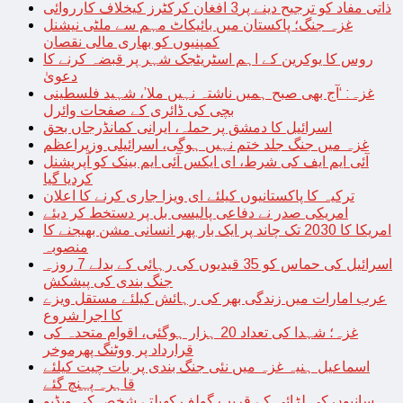
ذاتی مفاد کو ترجیح دینے پر3 افغان کرکٹرز کیخلاف کارروائی
غزہ جنگ؛ پاکستان میں بائیکاٹ مہم سے ملٹی نیشنل
کمپنیوں کو بھاری مالی نقصان
روس کا یوکرین کے اہم اسٹریٹجک شہر پر قبضہ کرنے کا
دعویٰ
غزہ: ‘آج بھی صبح ہمیں ناشتہ نہیں ملا’، شہید فلسطینی
بچی کی ڈائری کے صفحات وائرل
اسرائیل کا دمشق پر حملہ، ایرانی کمانڈرجاں بحق
غزہ میں جنگ جلد ختم نہیں ہوگی، اسرائیلی وزیراعظم
آئی ایم ایف کی شرط، ای ایکس آئی ایم بینک کو آپریشنل
کردیا گیا
ترکیہ کا پاکستانیوں کیلئے ای ویزا جاری کرنے کا اعلان
امریکی صدر نے دفاعی پالیسی بل پر دستخط کر دیئے
امریکا کا 2030 تک چاند پر ایک بار پھر انسانی مشن بھیجنے کا
منصوبہ
اسرائیل کی حماس کو 35 قیدیوں کی رہائی کے بدلے 7 روزہ
جنگ بندی کی پیشکش
عرب امارات میں زندگی بھر کی رہائش کیلئے مستقل ویزے
کا اجرا شروع
غزہ؛ شہدا کی تعداد 20 ہزار ہوگئی، اقوام متحدہ کی
قرارداد پر ووٹنگ پھرموخر
اسماعیل ہنیہ غزہ میں نئی جنگ بندی پر بات چیت کیلئے
قاہرہ پہنچ گئے
سانپوں کی لڑائی کے قریب گولف کھیلتے شخص کی ویڈیو