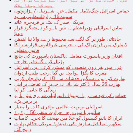
چیف کا بیٹا ہلاک
حماس اسرائیل جنگ،2ماہ مکمل: غزہ شہرتباہ،7ہزاربچوں
سمیت16ہزارفلسطینی شہید
امریکی صدر کے بیٹے پر فردجرم عائد
سابق اسرائیلی وزیراعظم نے نیتن یاہو کو دہشتگرد قرار
دیدیا
حادثاتی طور پر آگ لگنے سے محفوظ رہنے والا نیا ایندھن
ڈنمارک میں قرآن پاک کی بےحرمتی غیرقانونی قرار،سزا کا
قانون منظور
افغان وزیر پاسپورٹ معاملہ :پاکستان پاسپورٹ کی جانچ
پڑتال کرے گا، دفتر خارجہ
غزہ میں بفر زون منصوبے کو مسترد کرتے ہیں ،اسرائیل
مغرب کا بگڑا ہوا بچہ بن گیا :رجب طیب اردوان
بھارت کو ہم نے سنگین خدشات سے آگاہ کردیا، جان کربی
بھارت،26 سالہ ڈاکٹر شاہانہ نے جہیز کے تقاضے پر اپنی
زندگی کا خاتمہ کر لیا
حماس کی قید سے رہا ہونیوالے اسرائیلی شہری نیتن یاہو
پر برس پڑے
اسرائیلی بربریت، عالمی برادری کا دہرا معیار
سائیبیریا میں درجہ حرارت منفی 56 ہوگیا
ایران کا بائیو کیپسول کو خلا میں بھیجنے کا تجربہ کامیاب
سکھ رہنما قتل سازش کی تفتیش؛ امریکی حکام بھارت
پہنچ گئے