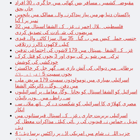
مقبوضہ کشمیر ، مسافر بس کھائی میں جا گری ، 30 افراد
جاں بحق
پاکستان دنیا بھرمیں پیاز پیداکرنے والے ممالک میں پانچویں
نمبر پر آ گیا
فلسطینی ہلال احمر نے غزہ کے الشفا اسپتال میں 32
مریضوں کی شہادت کی تصدیق کردی
جنسی حملہ کیس میں بے گناہ 35 سال سزا کاٹنے والے قیدی
کیلیے لاکھوں ڈالرز زرتلافی
غزہ کے الشفا ہسپتال میں 179 لاشوں کی اجتماعی تدفین
ترکیہ میں شوہر کی بیوی اور 3 بچوں کو قتل کرکے
خودکشی کی کوشش
برطانیہ میں دیوالی کی آتش بازی سے گھر جل کر خاکستر؛
بچوں سمیت 5 افراد ہلاک
اسرائیلی بمباری میں نومولودوں سمیت 179 مریض ملبے
میں دفن ہوگئے، ڈائریکٹر الشفا
اسرائیل کو الشفا اسپتال کو بچانا ہوگا، معاملے پر اسرائیلیوں
سے رابطے میں ہوں، بائیڈن
مصری کھلاڑی کا اسرائیلی کو شکست دے کر ہاتھ ملانے سے
انکار
اسرائیلی بربریت جاری ، غزہ کے اسپتال قبرستانوں میں
تبدیل ، حماس نے قیدیوں کی رہائی کیلئے مذاکرات معطل کر
دیئے
حزب اللہ نے شام میں امریکی اڈے پر راکٹس برسا دیئے؛ 4
فوجی ہلاک