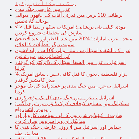
جنگ بندی کا آغاز ہوگیا
غزہ میں عارضی جنگ بندی
برطانیہ 110 برس میں قدرتی آفات کے ہاتھوں دیوالیہ
ہوجائے گا، تحقیق
< > مودی کیلیے نئی پریشانی؛ امریکا نے سکھ رہنما قتل
سازش کی تحقیقات شروع کردیں
متحدہ عرب امارات: 2024 میں عید الفطر اور عید الاضحیٰ
سمیت دیگر تعطیلات کا اعلان
غزہ کے الشفاء اسپتال سے ملنے والی 100 سے زائد لاشوں
کی اجتماعی قبر میں تدفین
اسرائیل نے غزہ میں الشفا اسپتال کے ڈائرکٹر کو گرفتار
کرلیا
‘4ہزار فلسطینی بچوں کا قتل کافی نہیں’: سابق امریکی
صدر کامشیر گرفتار
اسرائیل نے غزہ میں جنگ بندی پر عملدرآمد کل تک مؤخر
کردیا
اسرائیل نے غزہ میں جنگ بندی کل تک مؤخرکردی
سنکیانگ میں مساجد کیخلاف کریک ڈاؤن میں تیزی آگئی؛
ہیومن رائٹس واچ
بھارت نے کینیڈین شہریوں کے لیے سیاحت، کاروبار اور
میڈیکل ای ویزا سروس بحال کردی
حماس اور اسرائیل میں 4 روزہ عارضی جنگ بندی کا
معاہدہ طے
امریکہ میں پاکستانی طلباء کی تعداد میں 16 فیصد اضافہ