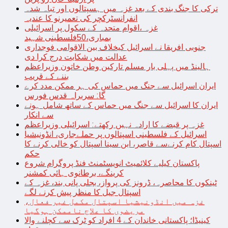
ترکی کا جنگ بندی کے بعد غزہ میں ہسپتالوں اور تباہ شدہ
انفرانسٹرکچر کی تعمیرنو کا عندیہ
غزہ ،اقوام متحدہ کے سکول پر اسرائیلی
بمباری،50فلسطینی شہید
جنوبی افریقا نے اسرائیل کیخلاف بین الاقوامی فوجداری
عدالت میں شکایت درج کرا دی
ہالینڈ میں پہلی بار مسلم تارکین وطن خاتون وزیراعظم
بننے کے قریب
ایران اسرائیل سے جنگ میں حماس کی ہر ممکن مدد کرے
گا: سربراہ قدس فورس
ایران کا اسرائیل سے جنگ میں حماس کے ساتھ شامل ہونے
سے انکار
غزہ پر قبضے کا ارادہ نہیں رکھتے: اسرائیلی وزیراعظم
اسرائیل کے فلسطینی اسپتالوں پر حملےجاری، انڈونیشیا
اسپتال کام کرنےسے قاصر، ابن سینا اسپتال کو خالی کرنے کا
حکم
پاکستان کیلیے کلائمیٹ انویسٹمنٹ فنڈ پروگرام شروع
کرینگے، برطانوی ہائی کمشنر
ٹینکوں کا محاصرہ، ڈرونز کی پرواز، بجلی پانی بند، غزہ کے
اسپتال جیل کا منظر پیش کرنے لگے
غزہ میں انڈونیشیا اسپتال مکمل غیر فعال،
مریضوں کا علاج ناممکن ہوگیا
کینیڈا؛ پاکستانی خاندان کے 4 افراد کو ٹرک سے کچلنے والا