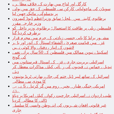
کارگل اور لداخ میں بھارت کے خلاف مظاہرے
سویڈن کی ماحولیاتی کارکن سے فلسطین کے حق میں بولنے
پر بدسلوکی، مائیک چھین لیا
برطانوی کابینہ میں ہلچل؛ سابق وزیراعظم ڈیوڈ کیمرون
وزیر خارجہ مقرر
فلسطین ریلی پر طاقت کا استعمال؛ برطانوی وزیر داخلہ کو
برطرف کردیا گیا
مشہور برانڈ کا بانی جنسی زیادتی کے جرم میں مجرم قرار
غزہ میں قیامت صغریٰ ، الشفاء اسپتال کے اندر اور باہر
لاشوں کے انبار ، دفنانے والا کوئی نہیں
اسکینڈے نیوین ممالک میں فلسطین کے 50 سال پرانے نغمے
کی گونج
اسرائیلی بربریت جاری ، غزہ کے اسپتال قبرستانوں میں
تبدیل ، حماس نے قیدیوں کی رہائی کیلئے مذاکرات معطل کر
دیئے
اسرائیل کے ساتھ لیبر ڈیل ختم کی جائے، بھارتی ٹریڈ یونینوں
کا مودی سے مطالبہ
امریکی جنگی طیارہ بحیرہ روم میں گر کرتباہ، 5 فوجی
ہلاک
طیب اردوان نے اسرائیلی جارحیت رکوانے کیلئے امریکا پر دباؤ
ڈالنے کا مطالبہ کردیا
غیر قانونی افغان شہریوں کی اپنےوطن واپسی کا سلسلہ
جاری