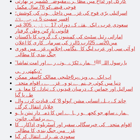
کارگل اور لداخ میں مظاہرے،مقبوضہ کشمیر پر بھارتی
فوجی قبضےکو 76 سال مکمل
اسرائیلی برّی فوج کی غزہ میں داخل ہونے کی کوشش؛
افسر سمیت 5 فوجی ہلاک
سعودی عرب ، ایک ہفتے کے دوران 17 ہزار ، 305 غیر
قانونی تارکین وطن گرفتار
اماراتی رئیل سٹیٹ کی کمپنیوں کے گروپ کا پاکستان
میں20سے 25ارب ڈالرز کی سرمایہ کاری کا اعلان
او آئی سی اور عرب لیگ کا ہنگامی اجلاس، غزہ میں فوری
جنگ بندی کا مطالبہ
’’یا رسول اللہﷺ! ہمارے ٹکڑے ہوتے رہے اور امت تماشا
دیکھتی رہی‘‘
اب ایک ہی ویزےپر6خلیجی ممالک کاسفر ممکن
دنیا میں کوئی جہنم ہے تو وہ غزہ ہے ، اقوام متحدہ
اسرائیل اور حماس کے درمیان قیدیوں کے تبادلے کا معاہدہ
طے پا گیا
چاند کے پہلے انسانی مشن ’اپولو 8‘ کی قیادت کرنے والے
خلاباز انتقال کرگئے
ہمارے ساتھ جو کچھ ہو رہا ہے اس کا ذمہ دار نیتن یاہو
ہے، یرغمالی خاتون
اقوام متحدہ کی خیرسگالی سفیر اور آسٹریلوی اداکارہ کا
غزہ میں جنگ بندی کا مطالبہ
سعودی شہزادہ انتقال کر گیا