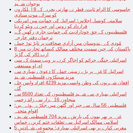
نوجوان شہید
جاسوسی کا الزام ثابت، قطر نے بھارتی بحریہ کے 8 اہلکاروں
کو سزائے موت سنادی
سلامتی کونسل اجلاس؛ اسرائیل کی حمایت میں امریکی
قرارداد کو روس اور چین نے ویٹو کردیا
فلسطینیوں کے حق خودارادیت کی حمایت جاری رکھیں گے،
ترجمان دفتر خارجہ
مُودی کے ہندوستان میں آزادیِ صحافت پر تابڑ توڑ حملے
پاکستان کی چین سمیت مختلف ممالک کیساتھ تجارت میں 8
ارب ڈالر کی گڑبڑ
اسرائیلی جنگی جرائم کو اجاگر کرنے پر ویب سمٹ کے سی
ای او مستعفی
اسرائیل کا غزہ پر بڑے زمینی حملے کا دعویٰ ، بمباری سے
مزید سینکڑوں فلسطینی شہید
افغان شہریوں کی وطن واپسی،مزید 4239 افراد واپس چلے
گئے
اسرائیلی بمباری سے شہید فلسطینیوں کی تعداد 6500 سے
متجاوز، 16 ہزار سے زائد زخمی
فلسطینی 56 سال سے جبر اور گٹھن میں جکڑے ہوئے ہیں؛
اقوامِ متحدہ
غزہ پر پھر بموں کی بارش ، مزید 704 فلسطینی شہید ،
اسلامی ممالک اسرائیل سے تعلقات ختم کریں ، حماس
مغربی کنارے پر بھی اسرائیلی بمباری؛ مجموعی شہادتیں 5