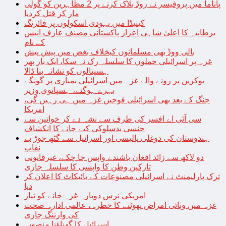
پاناما میں پروفیسر نے روڈ بلاک کرنے پر 2 مظاہرین کو گولی
مار کر قتل کردیا
کینیڈا میں یہودی اسکولوں پر فائرنگ
برطانیہ کا اعلیٰ شاہی اعزاز پاکستانی مصنف عارف انیس
کے نام
بالی ووڈ بھی مسلمانوں کیخلاف بغض میں پیش پیش
غزہ پر اسرائیلی حملوں کا سلسلہ رک نہ سکا، ایک بار پھر
ہسپتالوں کو نشانہ بنا ڈالا
یوکرین پر رونے والے غزہ میں اسرائیلی بمباری پر گونگے
بہرے ہوگئے، ہسپانوی وزیر
جنگ کے بعد بھی اسرائیلی فوجیں غزہ میں ہی رہیں گی،
امریکا
سی آئی اے افسر کی طرف سے نشہ دے کر خواتین سے
جنسی بدسلوکی کیے جانے کا انکشاف
ہندوستان کی دوغلی پالیسی اور اسرائیل سے گٹھ جوڑ بے
نقاب
دو لاکھ سے زائد افغان باشندے واپس جا چکے، غیرقانونی
تارکین وطن کا واپسی کا سلسلہ جاری
ترک پارلیمنٹ نے اسرائیلی مصنوعات کے بائیکاٹ کا اعلان کر
دیا
امریکی نرس دوبارہ غزہ جانے کو تیار
غزہ میں وبائی امراض پھوٹنے کا خطرہ، عالمی ادارہ صحت
کی وارننگ جاری
اسرائیل کا گھناؤنا منصوبہ