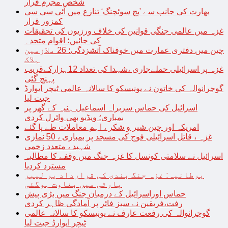
شخص مجرم قرار
بھارت کی جانب سے ’پچ سوئچنگ‘ تنازع میں آئی سی سی
کمزور قرار
غزہ میں عالمی جنگی قوانین کی خلاف ورزیوں کی تحقیقات
کی جائیں؛ اقوام متحدہ
چین میں دفتری عمارت میں خوفناک آتشزدگی؛ 26 ملازمین
ہلاک
غزہ پر اسرائیلی حملےجاری ،شہدا کی تعداد 12ہزارکےقریب
پہنچ گئی
گوجرانوالہ کی خاتون نے یونیسکو کا سالانہ عالمی ٹیچر ایوارڈ
جیت لیا
اسرائیل کی حماس سربراہ اسماعیل ہنیہ کے گھر پر
بمباری؛ ویڈیو بھی وائرل کردی
امریکہ اور چین شیر و شکر ، اہم معاملات طے پا گئے
غزہ ، قاتل اسرائیلی فوج کی مسجد پر بمباری ، 50 نمازی
شہید ، متعدد زخمی
اسرائیل نے سلامتی کونسل کا غزہ جنگ میں وقفے کا مطالبہ
مسترد کردیا
برطانیہ: غزہ جنگ بندی کی قرارداد پر لیبر
پارٹی میں بغاوت ہوگئی
حماس اوراسرائیل کے درمیان جنگ میں بڑی پیش
رفت،فریقین نے سیز فائر پر آمادگی ظاہر کردی
گوجرانوالہ کی رفعت عارف نے یونیسکو کا سالانہ عالمی
ٹیچر ایوارڈ جیت لیا