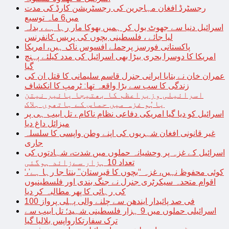
رجسٹرڈ افغان مہاجرین کی رجسٹریشن کارڈ کی مدت
میں6 ماہ توسیع
اسرائیل دنیا سے جھوٹ بول کر ہمیں بھوکا مار رہا ہے ، بدلہ
لیا جائے ، فلسطینی بچوں کی پریس کانفرنس
پاکستانی فورسز پرحملے افسوس ناک ہیں، امریکا
امریکا کا دوسرا بحری بیڑا بھی اسرائیل کی مدد کیلئے پہنچ
گیا
عمران خان نے بتایا ایرانی جنرل قاسم سلیمانی کا قتل ان کی
زندگی کا سب سے بڑا واقعہ تھا: ٹرمپ کا انکشاف
اسرائیلی وزیراعظم کا بھتیجا یائیر نیتن
یاہُو غزہ میں حماس کے ہاتھوں ہلاک
اسرائیل کو دیا گیا امریکی دفاعی نظام ناکام ، تل ابیب ہی پر
میزائل داغ دیا
غیر قانونی افغان شہریوں کی اپنے وطن واپسی کا سلسلہ
جاری
اسرائیل کے غزہ پر وحشیانہ حملوں میں شدت، شہادتوں کی
تعداد 10 ہزار سےزائد ہوگئی
‘کوئی محفوظ نہیں، غزہ “بچوں کا قبرستان” بنتا جا رہا ہے’،
اقوام متحدہ سیکرٹری جنرل نے جنگ بندی اور فلسطینیوں
کی رہائی کا پھر مطالبہ کر دیا
100 فی صد پائیدار ایندھن سے چلنے والی پہلی پرواز
اسرائیلی حملوں میں 9 ہزار فلسطینی شہید؛ تل ابیب سے
ترک سفارتکارواپس بلالیا گیا