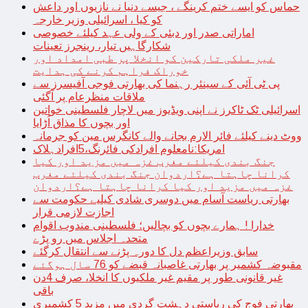
حماس کو ایسے ختم کرینگے ، جیسے دنیا نے نازیوں اور داعش
کو کیا ، اسرائیلی وزیر خارجہ
اماراتی صدر اور دبئی کے ولی عہد کیلئے خصوصی
شکارگاہیں تیار، رینجرز تعینات
غیر ملکی تارکین کو انخلا پر طبی امداد اور
خوراک فراہم کرنے کی ہدایت
پی ٹی آئی کے سینئر رہنما کی بھارتی فوجی آفیسرز سے
ملاقات منظرعام پر آگئی
اسرائیلی ٹک ٹاکرز نے اپنی ویڈیوز میں لاچار فلسطینی خواتین
اور بچوں کا مذاق اُڑایا
ووٹ دینے کیلئے فائر الارم بجانے والے کانگرس مین کو جرمانہ
امریکا:نامعلوم افرادکی فائرنگ،5افرادہلاک
جنگ بندی کیلئے مغرب غزہ میں مزید اور کیا
کرانا چاہتا ہے؟اردوان جنگ بندی کیلئے مغرب
غزہ میں مزید اور کیا کرانا چاہتا ہے؟اردوان
بھارتی ریاست آسام میں دوسری شادی کیلیے حکومت سے
اجازت لازمی قرار
خدارا ! ہمارے بچوں کو بچالیں؛ فلسطینی مندوب اقوام
متحدہ اجلاس میں رو پڑے
سابق وزیراعظم دل کا دورہ پڑنے سے انتقال کرگئے
مقبوضہ کشمیر پر بھارتی غاصبانہ قبضے کو 76 سال ہوگئے
غیر قانونی طور پر مقیم غیر ملکیوں کا انخلا، صرف 4دن
باقی
بھارتی فوج کی ریاستی دہشت گردی میں مزید 5 کشمیری