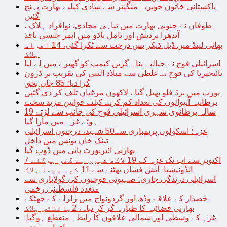
پاکستانی خاتون جویریہ منگیتر سے شادی کیلیے بھارت پہنچ
گئیں
طوفان نے جنوبی بھارت میں تباہی مچادی، نوافراد ہلاک ،
آندھرا پردیش اور تامل ناڈو میں ایمر جنسی نافذ
تھائی لینڈ میں ڈبل ڈیکر بس درخت سے ٹکرا گئی، 14 افراد
ہلاک
اسرائیلی فوج نے جبالیہ پناہ گزین کیمپ کو گھیرے میں لے لیا
نائیجیریا کی فوج نے غلطی سے میلاد النبی کی تقریب پر ڈرون
گرا دیا؛ 85 جاں بحق
یورپ میں برڈ فلو پھیل گیا ، لاکھوں مرغیاں تلف کر دی گئیں
برطانیہ آنیوالوں کی تعداد کم کرنے کیلئے قوانین مزید سخت
19 سالہ برطانوی شہری اسرائیلی فوج کی جانب سے لڑتے
ہوئے غزہ میں مارا گیا
غزہ؛ اسکولوں پربمباری سے50 شہید، درجنوں اسرائیلی
ٹینک خان یونس میں داخل
بھارتی ائیرپورٹ پانی میں ڈوب گیا
7 اکتوبر سے اب تک غزہ کے 19 لاکھ شہری بے گھر ہوگئے
انڈونیشیا: آتش فشاں پھٹنے سے 11 کوہ پیما ہلاک
اسرائیلی درندگی جاری: صہیونی فوجیوں کی گولاباری سے
متعدد فلسطینی زخمی
خضدار کے علاقے وڈھ اور گردونواح میں زلزلے کے جھٹکے
بھارتی فضائیہ کا طیارہ گر کر تباہ، 2پائلٹس ہلاک
غزہ کے وسطی اور شمالی علاقوں کا رابطہ منقطع ہوگیا: