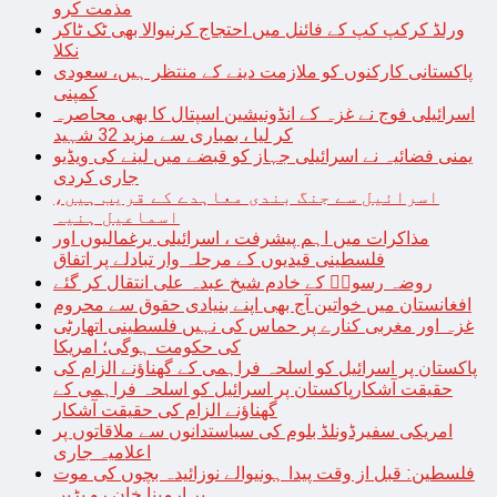
مذمت کرو
ورلڈ کرکپ کپ کے فائنل میں احتجاج کرنیوالا بھی ٹک ٹاکر
نکلا
پاکستانی کارکنوں کو ملازمت دینے کے منتظر ہیں، سعودی
کمپنی
اسرائیلی فوج نے غزہ کے انڈونیشین اسپتال کا بھی محاصرہ
کر لیا ، بمباری سے مزید 32 شہید
یمنی فضائیہ نے اسرائیلی جہاز کو قبضے میں لینے کی ویڈیو
جاری کردی
اسرائیل سے جنگ بندی معاہدے کے قریب ہیں،
اسماعیل ہنیہ
مذاکرات میں اہم پیشرفت ، اسرائیلی یرغمالیوں اور
فلسطینی قیدیوں کے مرحلہ وار تبادلے پر اتفاق
روضہ رسولؐ کے خادم شیخ عبدہ علی انتقال کر گئے
افغانستان میں خواتین آج بھی اپنے بنیادی حقوق سے محروم
غزہ اور مغربی کنارے پر حماس کی نہیں فلسطینی اتھارٹی
کی حکومت ہوگی؛ امریکا
پاکستان پر اسرائیل کو اسلحہ فراہمی کے گھناؤنے الزام کی
حقیقت آشکارپاکستان پر اسرائیل کو اسلحہ فراہمی کے
گھناؤنے الزام کی حقیقت آشکار
امریکی سفیرڈونلڈ بلوم کی سیاستدانوں سے ملاقاتوں پر
اعلامیہ جاری
فلسطین: قبل از وقت پیدا ہونیوالے نوزائیدہ بچوں کی موت
پر ارمینا خان رو پڑیں