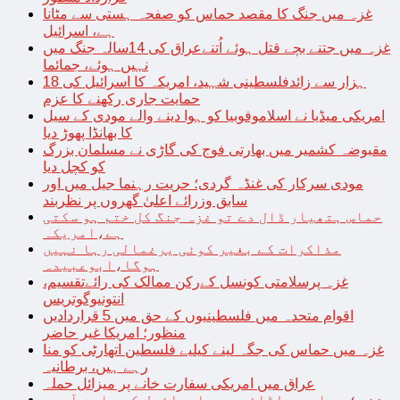
غزہ میں جنگ کا مقصد حماس کو صفحہ ہستی سے مٹانا
ہے، اسرائیل
غزہ میں جتنے بچے قتل ہوئے اُتنےعراق کی 14سالہ جنگ میں
نہیں ہوئے، جمائما
18 ہزار سے زائدفلسطینی شہید، امریکہ کا اسرائیل کی
حمایت جاری رکھنے کا عزم
امریکی میڈیا نے اسلاموفوبیا کو ہوا دینے والے مودی کے سیل
کا بھانڈا پھوڑ دیا
مقبوضہ کشمیر میں بھارتی فوج کی گاڑی نے مسلمان بزرگ
کو کچل دیا
مودی سرکار کی غنڈہ گردی؛ حریت رہنما جیل میں اور
سابق وزرائے اعلیٰ گھروں پر نظربند
حماس ہتھیار ڈال دے تو غزہ جنگ کل ختم ہو سکتی
ہے،امریکہ
مذاکرات کے بغیر کوئی یرغمالی رہا نہیں
ہوگا،ابوعبیدہ
غزہ پرسلامتی کونسل کےرکن ممالک کی رائےتقسیم،
انتونیوگوتریس
اقوام متحدہ میں فلسطینیوں کے حق میں 5 قراردادیں
منظور؛ امریکا غیر حاضر
غزہ میں حماس کی جگہ لینے کیلیے فلسطین اتھارٹی کو منا
رہے ہیں، برطانیہ
عراق میں امریکی سفارت خانے پر میزائل حملہ
غزہ؛ حماس سے لڑائی میں اسرائیل کے سابق آرمی