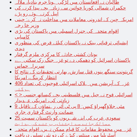
طالبان نے افغانستان میں لڑکی ہونا جرم بنادیا، ملالہ
حکمراں شمالی کوریا خواتین سے زیادہ بچے پیدا کرنے کی
اپیل کرتے ہوئے رو پڑے
امریکہ چین کے اندرونی معاملات میں مداخلت نہ کرے: چینی
وزیر خا رجہ
اقوام متحدہ کی جنرل اسمبلی میں پاکستان کی بڑی
کامیابی
ایشیائی ترقیاتی بینک نے پاکستان کیلئے قرض کی منظوری
دیدی
یونان کشتی حادثے کا مرکزی ملزم گرفتار
پاکستان اسرائیل کو دھمکی دے تو غزہ جنگ رک سکتی ہے،
سربراہ حماس
گرپتونت سنگھ پنوں قتل سازش، بھارتی تحقیقات کے نتائج کا
انتظار کرینگے، امریکا
غزہ کے آپریشن میں ہلاک اسرائیلی فوجیوں کی تعداد 406
ہوگئی
< > اسرائیلی فوج نے جیل میں فلسطینی بچے کیساتھ جنسی
زیادتی کی، امریکی عہدیدار
9 مئی جلاؤگھیراؤ کیس: 8 پی ٹی آئی رہنماؤں کے ناقابل
ضمانت وارنٹ گرفتاری جاری
سعودی عرب کی اپنے شہریوں کو پاکستان سمیت 25
ممالک جانے سے اجتناب برتنے کی ہدایت
غزہ میں محفوظ مقامات کا قیام ممکن نہیں، اقوام متحدہ
آسٹریلیا میں مینٹس کیڑے کی دو نئی نسلیں دریافت