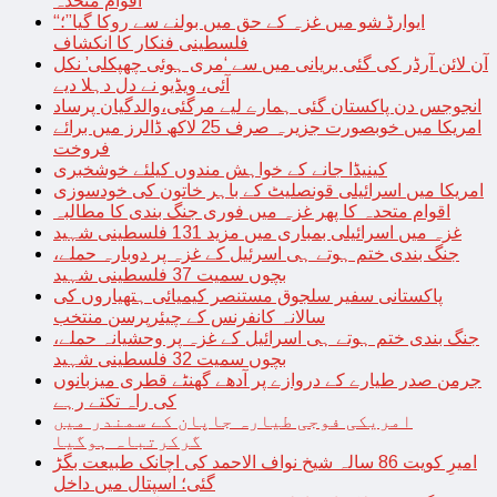
اقوام متحدہ
“ایوارڈ شو میں غزہ کے حق میں بولنے سے روکا گیا”؛
فلسطینی فنکار کا انکشاف
آن لائن آرڈر کی گئی بریانی میں سے ‘مری ہوئی چھپکلی’ نکل
آئی، ویڈیو نے دل دہلا دیے
انجوجس دن پاکستان گئی ہمارے لیے مرگئی،والدگیان پرساد
امریکا میں خوبصورت جزیرہ صرف 25 لاکھ ڈالرز میں برائے
فروخت
کینیڈا جانے کے خواہش مندوں کیلئے خوشخبری
امریکا میں اسرائیلی قونصلیٹ کے باہر خاتون کی خودسوزی
اقوام متحدہ کا پھر غزہ میں فوری جنگ بندی کا مطالبہ
غزہ میں اسرائیلی بمباری میں مزید 131 فلسطینی شہید
جنگ بندی ختم ہوتے ہی اسرئیل کے غزہ پر دوبارہ حملے،
بچوں سمیت 37 فلسطینی شہید
پاکستانی سفیر سلجوق مستنصر کیمیائی ہتھیاروں کی
سالانہ کانفرنس کے چیئرپرسن منتخب
جنگ بندی ختم ہوتے ہی اسرائیل کے غزہ پر وحشیانہ حملے،
بچوں سمیت 32 فلسطینی شہید
جرمن صدر طیارے کے دروازے پر آدھے گھنٹے قطری میزبانوں
کی راہ تکتے رہے
امریکی فوجی طیارہ جاپان کے سمندر میں
گرکرتباہ ہوگیا
امیرِ کویت 86 سالہ شیخ نواف الاحمد کی اچانک طبیعت بگڑ
گئی؛ اسپتال میں داخل