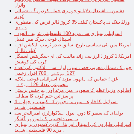
وائرل
دشمن نے اشتعال دلایا تو جوہری حملہ کردیں گے، شمالی
کوریا
ورلڈ بینک نے پاکستان کیلئے 35 کروڑ ڈالر قرض کی منظوری
دے دی
اسرائیلی بمباری سے مزید 100 فلسطینی شہید ، العودہ
اسپتال فوجی بیرک میں تبدیل
امریکا میں نئی سیاسی تاریخ، سابق صدر ٹرمپ الیکشن لڑنے
کیلیے نااہل
امریکا:1 کروڑ ڈالرز سے زائد مالیت کی ای-سگریٹس اسمگل
کرنے کی کوشش
چین کے شمال مغربی حصے میں زلزلے سے ہلاکتوں کی تعداد
127 ہوگئی، 700 افراد زخمی
غزہ؛ حماس کے ہاتھوں مزید 7 اسرائیلی فوجی ہلاک،
مجموعی تعداد 129 ہوگئی
اطالوی وزیراعظم کا سعودیہ میں مرتد اور ہم جنس پرستی
پر سزائیں ختم کرنے کا مطالبہ
اسرائیل کا فارعہ میں مہاجرین کے کیمپ پر چھاپہ، 4
فلسطینی شہید
یواےای کے سفیر کا دورہ نیول ہیڈکوارٹرز، امیرالبحر سے
باہمی دلچسپی کے امور پر گفتگو
اسرائیلی طیاروں کی اسپتال اور پناہ گزین کیمپوں پر بمباری
، مزید 90 فلسطینی شہید