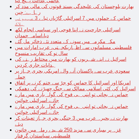
عالمی عدالت پہنچ گیا
بھارت بلوچستان کی علیحدگی پسند قوتوں کی مالی مدد کر
رہا ہے: چین
حماس کے حملوں میں 7 اسرائیلی گاڑیاں تباہ، 3 صہیونی
ہلاک
اسرائیلی جارحیت نے اپنا فوجی اور سیاسی انجام لکھ
دیا،اسامہ حمدان
مکہ مکرمہ میں سونے کے متعدد نئے ذخائر مل گئے
فلسطینی مسلمانوں سے اظہاریکجہتی، عرب امارات میں
سال نو کی تقاریب منسوخ
اسرائیل نے اپنے شہریوں کو بھارت میں محتاط رہنے کی
ہدایات جاری کردیں
سعودی عرب سے پاکستان آنے والے امریکی بحری جہاز پر
حملہ
امریکا اور اسرائیل کا حماس کو جڑ سے ختم کرنے پر اتفاق
اسرائیل کی کئی اسلامی ممالک سے جنگ چھیڑنے کی دھمکی
حماس نہ بچاتی تو اپنی ہی فوج کی گولہ باری میں مارے
جاتے، اسرائیلی خواتین
حماس نہ بچاتی تو اپنی ہی فوج کی گولہ باری میں مارے
جاتے، اسرائیلی خواتین
بھارت نے بحیرہ عرب میں 3 جنگی بحری جہاز تعینات کر
دیئے
غزہ پر بمباری سے مزید 250 شہید ، رملہ میں خاتون
فلسطینی سیاستدان گرفتار