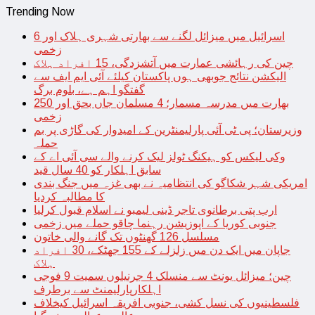
Trending Now
اسرائیل میں میزائل لگنے سے بھارتی شہری ہلاک اور 6
زخمی
چین کی رہائشی عمارت میں آتشزدگی، 15 افراد ہلاک
الیکشن نتائج جوبھی ہوں پاکستان کیلئے آئی ایم ایف سے
گفتگو اہم ہے، بلوم برگ
بھارت میں مدرسہ مسمار؛ 4 مسلمان جاں بحق اور 250
زخمی
وزیرستان؛ پی ٹی آئی پارلیمنٹرین کے امیدوار کی گاڑی پر بم
حملہ
وکی لیکس کو ہیکنگ ٹولز لیک کرنے والے سی آئی اے کے
سابق اہلکار کو 40 سال قید
امریکی شہر شکاگو کی انتظامیہ نے بھی غزہ میں جنگ بندی
کا مطالبہ کردیا
ارب پتی برطانوی تاجر ڈینی لیمبو نے اسلام قبول کرلیا
جنوبی کوریا کے اپوزیشن رہنما چاقو حملے میں زخمی
مسلسل 126 گھنٹوں تک گانے والی خاتون
جاپان میں ایک دن میں زلزلے کے 155 جھٹکے، 30 افراد
ہلاک
چین؛ میزائل یونٹ سے منسلک 4 جرنیلوں سمیت 9 فوجی
اہلکارپارلیمنٹ سے برطرف
فلسطینیوں کی نسل کشی، جنوبی افریقہ اسرائیل کیخلاف