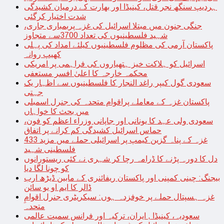
ہردیپ سنگھ نجر قتل، کینیڈا اور بھارت کے درمیان کشیدگی
شدت اختیار کرگئی
جنگی جنون میں مبتلا اسرائیل کی غزہ پربمباری جاری،
شہید فلسطینیوں کی تعداد 3700سے متجاوز
پاکستان آرمی کی مظلوم فلسطینیوں کیلئے امداد کی پہلی
کھیپ روانہ
اسرائیل کو ہلاکت خیز ہتھیاروں کی فراہمی پر امریکی
محکمہ خارجہ کا اعلیٰ افسر مستعفی
سعودی گول کیپر راغد النجار کا فلسطینیوں سے اظہار یک
جہتی
پاکستان غزہ کے معاملے پراقوام متحدہ کی جنرل اسمبلی
میں بحث کا خواہاں
سعودی ولی عہد کا یونانی اور جاپانی وزراء اعظم کو فون،
حماس اسرائیل کشیدگی کم کرانے پر اتفاق
غزہ کے پناہ گزین کیمپ پر اسرائیلی حملے میں مزید 433
فلسطینی شہید
دل کا دورہ پڑنے کا ڈرامہ رچا کر شہری نے کئی ریستورانوں
کو چونا لگا دیا
بیجنگ: چینی کمپنی اور پاکستان ریفائنری کے مابین ڈیڑھ ارب
ڈالر کا ایم او یو سائن
غزہ ہسپتال حملے پر خوفزدہ ہوں: سیکریٹری جنرل اقوامِ
متحدہ
سعودیہ، کینیڈا , ایران، ترکیہ اور فرانس سمیت عالمی