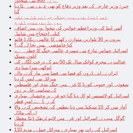
ہزار 900 سے متجاوز
چین؛ وزیر خارجہ کے بعد وزیر دفاع کو بھی عہدے سے ہٹا دیا
گیا
اسرائیل غزہ میں جنگی جرائم کا مرتکب
ہورہاہے،منیراکرم
آئس لینڈ کی وزیراعظم خواتین کی تنخواہوں میں اضافے
کیلیے احتجاج میں شامل
پیروں پر 30 تلواریں متوازن رکھنے کا عالمی ریکارڈ قائم
کیا خاموشی ہمیں بچا لے گی؟
اسرائیل حماس تنازع سے تیسری عالمی جنگ کا خطرہ ہے،
ایلون مسک
عدالت نے مجرم کوایک سال تک 50 نیم کے درخت لگانے کی
انوکھی سزا سنا دی
ایران نے اپنے ڈرون کو فضا سے فضا میں مار کرنے والے
میزائل سے لیس کردیا
سعودیہ اور جنوبی کوریا کا غزہ میں جنگ بندی اور فلسطین
کے سیاسی حل پر زور
اسرائیل کو لائسنس ٹو کِل دیا گیا جو غزہ پر وحشیانہ بمباری
کر رہا ہے، امیرِ قطر
آواز سن کر 10 سیکنڈ میں ذیا بیطس کی تشخیص کرنے والا
اے آئی ماڈل
گوگل میپ نے اسرائیل اور غزہ میں لائیو ٹریفک ڈیٹا معطل
کردیا
اسرائیل کی رات بھر بمباری ، میزائل حملے ، مزید 110