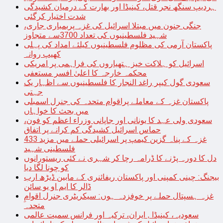
ہردیپ سنگھ نجر قتل، کینیڈا اور بھارت کے درمیان کشیدگی
شدت اختیار کرگئی
جنگی جنون میں مبتلا اسرائیل کی غزہ پربمباری جاری،
شہید فلسطینیوں کی تعداد 3700سے متجاوز
پاکستان آرمی کی مظلوم فلسطینیوں کیلئے امداد کی پہلی
کھیپ روانہ
اسرائیل کو ہلاکت خیز ہتھیاروں کی فراہمی پر امریکی
محکمہ خارجہ کا اعلیٰ افسر مستعفی
سعودی گول کیپر راغد النجار کا فلسطینیوں سے اظہار یک
جہتی
پاکستان غزہ کے معاملے پراقوام متحدہ کی جنرل اسمبلی
میں بحث کا خواہاں
سعودی ولی عہد کا یونانی اور جاپانی وزراء اعظم کو فون،
حماس اسرائیل کشیدگی کم کرانے پر اتفاق
غزہ کے پناہ گزین کیمپ پر اسرائیلی حملے میں مزید 433
فلسطینی شہید
دل کا دورہ پڑنے کا ڈرامہ رچا کر شہری نے کئی ریستورانوں
کو چونا لگا دیا
بیجنگ: چینی کمپنی اور پاکستان ریفائنری کے مابین ڈیڑھ ارب
ڈالر کا ایم او یو سائن
غزہ ہسپتال حملے پر خوفزدہ ہوں: سیکریٹری جنرل اقوامِ
متحدہ
سعودیہ، کینیڈا , ایران، ترکیہ اور فرانس سمیت عالمی