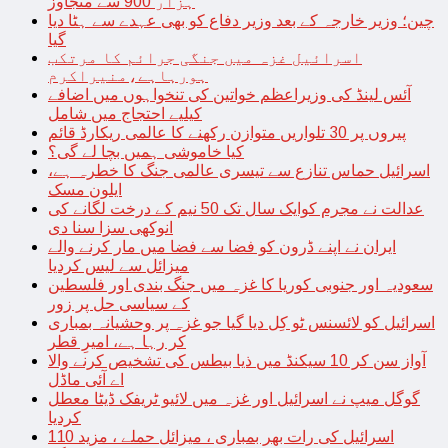
ہزار 900 سے متجاوز
چین؛ وزیر خارجہ کے بعد وزیر دفاع کو بھی عہدے سے ہٹا دیا
گیا
اسرائیل غزہ میں جنگی جرائم کا مرتکب
ہورہاہے،منیراکرم
آئس لینڈ کی وزیراعظم خواتین کی تنخواہوں میں اضافے
کیلیے احتجاج میں شامل
پیروں پر 30 تلواریں متوازن رکھنے کا عالمی ریکارڈ قائم
کیا خاموشی ہمیں بچا لے گی؟
اسرائیل حماس تنازع سے تیسری عالمی جنگ کا خطرہ ہے،
ایلون مسک
عدالت نے مجرم کوایک سال تک 50 نیم کے درخت لگانے کی
انوکھی سزا سنا دی
ایران نے اپنے ڈرون کو فضا سے فضا میں مار کرنے والے
میزائل سے لیس کردیا
سعودیہ اور جنوبی کوریا کا غزہ میں جنگ بندی اور فلسطین
کے سیاسی حل پر زور
اسرائیل کو لائسنس ٹو کِل دیا گیا جو غزہ پر وحشیانہ بمباری
کر رہا ہے، امیرِ قطر
آواز سن کر 10 سیکنڈ میں ذیا بیطس کی تشخیص کرنے والا
اے آئی ماڈل
گوگل میپ نے اسرائیل اور غزہ میں لائیو ٹریفک ڈیٹا معطل
کردیا
اسرائیل کی رات بھر بمباری ، میزائل حملے ، مزید 110