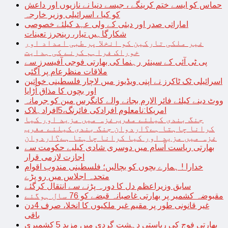
حماس کو ایسے ختم کرینگے ، جیسے دنیا نے نازیوں اور داعش
کو کیا ، اسرائیلی وزیر خارجہ
اماراتی صدر اور دبئی کے ولی عہد کیلئے خصوصی
شکارگاہیں تیار، رینجرز تعینات
غیر ملکی تارکین کو انخلا پر طبی امداد اور
خوراک فراہم کرنے کی ہدایت
پی ٹی آئی کے سینئر رہنما کی بھارتی فوجی آفیسرز سے
ملاقات منظرعام پر آگئی
اسرائیلی ٹک ٹاکرز نے اپنی ویڈیوز میں لاچار فلسطینی خواتین
اور بچوں کا مذاق اُڑایا
ووٹ دینے کیلئے فائر الارم بجانے والے کانگرس مین کو جرمانہ
امریکا:نامعلوم افرادکی فائرنگ،5افرادہلاک
جنگ بندی کیلئے مغرب غزہ میں مزید اور کیا
کرانا چاہتا ہے؟اردوان جنگ بندی کیلئے مغرب
غزہ میں مزید اور کیا کرانا چاہتا ہے؟اردوان
بھارتی ریاست آسام میں دوسری شادی کیلیے حکومت سے
اجازت لازمی قرار
خدارا ! ہمارے بچوں کو بچالیں؛ فلسطینی مندوب اقوام
متحدہ اجلاس میں رو پڑے
سابق وزیراعظم دل کا دورہ پڑنے سے انتقال کرگئے
مقبوضہ کشمیر پر بھارتی غاصبانہ قبضے کو 76 سال ہوگئے
غیر قانونی طور پر مقیم غیر ملکیوں کا انخلا، صرف 4دن
باقی
بھارتی فوج کی ریاستی دہشت گردی میں مزید 5 کشمیری