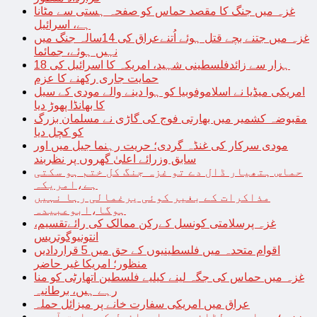
غزہ میں جنگ کا مقصد حماس کو صفحہ ہستی سے مٹانا
ہے، اسرائیل
غزہ میں جتنے بچے قتل ہوئے اُتنےعراق کی 14سالہ جنگ میں
نہیں ہوئے، جمائما
18 ہزار سے زائدفلسطینی شہید، امریکہ کا اسرائیل کی
حمایت جاری رکھنے کا عزم
امریکی میڈیا نے اسلاموفوبیا کو ہوا دینے والے مودی کے سیل
کا بھانڈا پھوڑ دیا
مقبوضہ کشمیر میں بھارتی فوج کی گاڑی نے مسلمان بزرگ
کو کچل دیا
مودی سرکار کی غنڈہ گردی؛ حریت رہنما جیل میں اور
سابق وزرائے اعلیٰ گھروں پر نظربند
حماس ہتھیار ڈال دے تو غزہ جنگ کل ختم ہو سکتی
ہے،امریکہ
مذاکرات کے بغیر کوئی یرغمالی رہا نہیں
ہوگا،ابوعبیدہ
غزہ پرسلامتی کونسل کےرکن ممالک کی رائےتقسیم،
انتونیوگوتریس
اقوام متحدہ میں فلسطینیوں کے حق میں 5 قراردادیں
منظور؛ امریکا غیر حاضر
غزہ میں حماس کی جگہ لینے کیلیے فلسطین اتھارٹی کو منا
رہے ہیں، برطانیہ
عراق میں امریکی سفارت خانے پر میزائل حملہ
غزہ؛ حماس سے لڑائی میں اسرائیل کے سابق آرمی