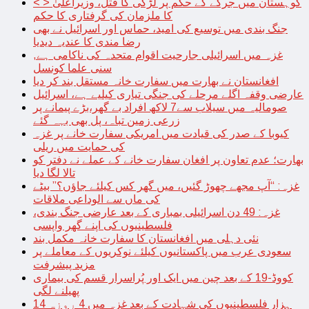
< > کوہستان میں جرگے کے حکم پر لڑکی کا قتل، وزیراعلیٰ
کا ملزمان کی گرفتاری کا حکم
جنگ بندی میں توسیع کی امید، حماس اور اسرائیل نے بھی
رضا مندی کا عندیہ دیدیا
غزہ میں اسرائیلی جارحیت اقوام متحدہ کی ناکامی ہے,
سنی علما کونسل
افغانستان نے بھارت میں سفارت خانہ مستقل بند کر دیا
عارضی وقفہ اگلے مرحلے کی جنگی تیاری کیلیے ہے، اسرائیل
صومالیہ میں سیلاب سے7 لاکھ افراد بے گھر،بڑے پیمانے پر
زرعی زمین تباہ، پل بھی بہہ گئے
کیوبا کے صدر کی قیادت میں امریکی سفارت خانے پر غزہ
کی حمایت میں ریلی
بھارت؛ عدم تعاون پر افغان سفارت خانے کے عملے نے دفتر کو
تالا لگا دیا
غزہ: “آپ مجھے چھوڑ گئیں، میں گھر کس کیلئے جاؤں؟” بیٹے
کی ماں سے الوداعی ملاقات
غزہ: 49 دن اسرائیلی بمباری کے بعد عارضی جنگ بندی،
فلسطینیوں کی اپنے گھر واپسی
نئی دہلی میں افغانستان کا سفارت خانہ مکمل بند
سعودی عرب میں پاکستانیوں کیلئے نوکریوں کے معاملے پر
مزید پیشرفت
کووڈ-19 کے بعد چین میں ایک اور پُراسرار قسم کی بیماری
پھیلنے لگی
14 ہزار فلسطینیوں کی شہادت کے بعد غزہ میں 4 روزہ