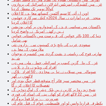
غزہ میں کشیدگی، ایمریٹس ایئرلائن نےاسرائیل کی پروازوں
کو30 نومبر تک معطل کردیا
اوپن اے آئی کا سیم آلٹمین کیساتھ معاہدے کا اعلان
متحدہ عرب امارات نے سال 2024ء کیلئے سرکاری چھٹیوں
کا اعلان کردیا
پاکستان میں سیاسی عہدے کے امیدواروں پر کوئی پوزیشن
نہیں رکھتے: امریکہ نے واضح کردیا
دنیا کی 100 بااثر خواتین کی فہرست میں پاکستانی خواتین
بھی شامل
سعودی عرب کی پانچ بڑی کمپنیوں سے ہزاروں نئی
ملازمتوں کے معاہدے
بھارتی فوج کی ریاستی دہشت گردی میں کشمیری نوجوان
شہید
غزہ کے پناہ گزین کیمپ پر اسرائیلی حملہ، ملبے میں دبے
افراد کی ویڈیو نے دل دہلا دیے
صومالیہ میں سیلاب نے تباہی مچا دی ، 50 افراد ہلاک ،
لاکھوں بے گھر
غزہ میں مختصر سیز فائر آج متوقع،قطر جنگ بندی اور
تفصیلات کا اعلان کرے گا
شیخ زید روڈ پر کاریں نہیں بلکہ دبئی کے لوگ دوڑیں گے
غزہ میں 22 لاکھ افراد کو کھانے پینے کی امداد کی فوری
ضرورت ہے: ورلڈ فوڈ پروگرام
یکطرفہ قراردا واپس لو اور فلسطینی عوام کے قتل عام کی