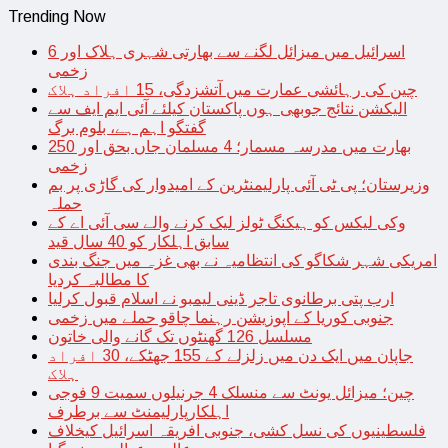
Trending Now
اسرائیل میں میزائل لگنے سے بھارتی شہری ہلاک اور 6
زخمی
چین کی رہائشی عمارت میں آتشزدگی، 15 افراد ہلاک
الیکشن نتائج جوبھی ہوں پاکستان کیلئے آئی ایم ایف سے
گفتگو اہم ہے، بلوم برگ
بھارت میں مدرسہ مسمار؛ 4 مسلمان جاں بحق اور 250
زخمی
وزیرستان؛ پی ٹی آئی پارلیمنٹرین کے امیدوار کی گاڑی پر بم
حملہ
وکی لیکس کو ہیکنگ ٹولز لیک کرنے والے سی آئی اے کے
سابق اہلکار کو 40 سال قید
امریکی شہر شکاگو کی انتظامیہ نے بھی غزہ میں جنگ بندی
کا مطالبہ کردیا
ارب پتی برطانوی تاجر ڈینی لیمبو نے اسلام قبول کرلیا
جنوبی کوریا کے اپوزیشن رہنما چاقو حملے میں زخمی
مسلسل 126 گھنٹوں تک گانے والی خاتون
جاپان میں ایک دن میں زلزلے کے 155 جھٹکے، 30 افراد
ہلاک
چین؛ میزائل یونٹ سے منسلک 4 جرنیلوں سمیت 9 فوجی
اہلکارپارلیمنٹ سے برطرف
فلسطینیوں کی نسل کشی، جنوبی افریقہ اسرائیل کیخلاف