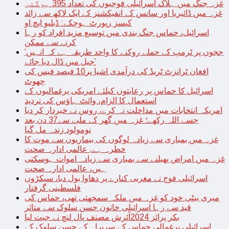
غزہ جنگ میں ہلاک اسرائیلی فوجیوں کی تعداد 395 ہوگئی
غزہ میں ڈائیریا اور سانس کے انفیکشنز کے ایک لاکھ سے زائد
کیسز رپورٹ ہوچکے: ڈبلیو ایچ او
اسرائیل، حماس جنگ بندی میں توسیع مزید افراد کو رہا
کرنے سے ممکن
‘ججوں پر ٹرمپ کے حملے روکنے کا واحد طریقہ ہے کہ انہیں
جیل میں ڈال دیا جائے’
افغان ٹرانزٹ ٹریڈ کی درآمدی اشیا پر10 فیصد فیس کی
چھوٹ
اسرائیل کا حماس پر رعایتوں کیلئے امریکی یرغمالیوں کے
استعمال کا الزام، وائٹ ہاؤس کی تردید
امریکہ انتخابات میں مداخلت نہ کرے، روس نے خبردار کر دیا
جسے اللہ رکھے؛ غزہ میں گھر کے ملبے سے37 دن بعد
نومولود زندہ مل گیا
غزہ میں بمباری سے زیادہ لوگوں کی بیماریوں سے موت کا
خطرہ ہے, عالمی ادارہ صحت
غزہ میں امراض پھیلنے سے بمباری سے زیادہ اموات ہوسکتی
ہیں، عالمی ادارہ صحت
اسرائیلی فوج نے مغربی کنارے پر دھاوا بول دیا، سیکڑوں
فلسطینی گرفتار
میری بیٹی خود کو غزہ میں ملکہ سمجھتی تھی، حماس کی
قید سے رہا اسرائیلی خاتون حسن سلوک سے متاثر
بکر پرائز 2024آئرش مصنف پال لنچ نے جیت لیا
اسرائیلی یرغمالی حماس کے سربراہ کے حسن سلوک کے