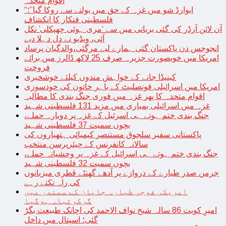
اقوام متحدہ
“ایوارڈ شو میں غزہ کے حق میں بولنے سے روکا گیا”؛
فلسطینی فنکار کا انکشاف
آن لائن آرڈر کی گئی بریانی میں سے ‘مری ہوئی چھپکلی’ نکل
آئی، ویڈیو نے دل دہلا دیے
انجوجس دن پاکستان گئی ہمارے لیے مرگئی،والدگیان پرساد
امریکا میں خوبصورت جزیرہ صرف 25 لاکھ ڈالرز میں برائے
فروخت
کینیڈا جانے کے خواہش مندوں کیلئے خوشخبری
امریکا میں اسرائیلی قونصلیٹ کے باہر خاتون کی خودسوزی
اقوام متحدہ کا پھر غزہ میں فوری جنگ بندی کا مطالبہ
غزہ میں اسرائیلی بمباری میں مزید 131 فلسطینی شہید
جنگ بندی ختم ہوتے ہی اسرئیل کے غزہ پر دوبارہ حملے،
بچوں سمیت 37 فلسطینی شہید
پاکستانی سفیر سلجوق مستنصر کیمیائی ہتھیاروں کی
سالانہ کانفرنس کے چیئرپرسن منتخب
جنگ بندی ختم ہوتے ہی اسرائیل کے غزہ پر وحشیانہ حملے،
بچوں سمیت 32 فلسطینی شہید
جرمن صدر طیارے کے دروازے پر آدھے گھنٹے قطری میزبانوں
کی راہ تکتے رہے
امریکی فوجی طیارہ جاپان کے سمندر میں
گرکرتباہ ہوگیا
امیرِ کویت 86 سالہ شیخ نواف الاحمد کی اچانک طبیعت بگڑ
گئی؛ اسپتال میں داخل