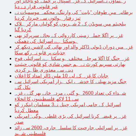
رہنماؤں نےاسرائیل کے غزہ اسپتال پر حملے کو ناجائز اور
غیر قانونی قرار دے دیا
برطانیہ میں طوفان “بابت” کی وارننگ، محکمہ موسمیات نے
تیز رفتار ہوائوں سے خبردار کردیا
بیلجیئم میں سویڈن کے 2 شہریوں کو گولیاں مارکر ہلاک
کردیا گیا
غزہ پر اگلا حملہ زمینی کارروائی کے بجائے سرپرائز بھی
ہوسکتا ہے، اسرائیل کی دھمکی
غزہ میں دوران ڈیوٹی ڈاکٹر والد اور بھائی کی لاشیں دیکھ کر
جذبات پر قابو نہ رکھ سکا
غزہ جنگ کا اگلا مرحلہ مختلف ہو سکتا ہے، اسرائیلی فوج
بھارتی سپریم کورٹ نے ہم جنس شادی کو قانونی حیثیت
دینے سے معذوری ظاہر کردی
جاپان کا غزہ کے لیے 10 ملین ڈالر امداد کا اعلان
جنگ مزید پھیلنے کا خدشہ ، ایک ہزار امریکی اسرائیل سے
نکل گئے
شہداء کی تعداد 2600 ہو گئی ، مردہ خانے بھر گئے ، غزہ
سے 11 لاکھ فلسطینیوں کا انخلاء
اسرائیل کے حامی امریکی چینل نے3 مسلمان اینکرز کو
معطل کردیا
غزہ پر قبضہ کرنا اسرائیل کی بڑی غلطی ہوگی: امریکی
صدر
غزہ پر اسرائیلی جارحیت کا سلسلہ جاری، 2600 سے زائد
فلسطینی شہید