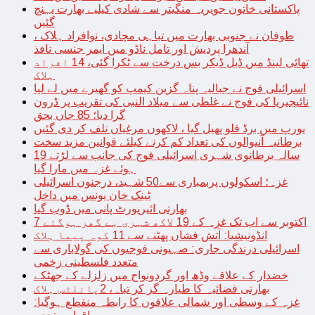
پاکستانی خاتون جویریہ منگیتر سے شادی کیلیے بھارت پہنچ
گئیں
طوفان نے جنوبی بھارت میں تباہی مچادی، نوافراد ہلاک ،
آندھرا پردیش اور تامل ناڈو میں ایمر جنسی نافذ
تھائی لینڈ میں ڈبل ڈیکر بس درخت سے ٹکرا گئی، 14 افراد
ہلاک
اسرائیلی فوج نے جبالیہ پناہ گزین کیمپ کو گھیرے میں لے لیا
نائیجیریا کی فوج نے غلطی سے میلاد النبی کی تقریب پر ڈرون
گرا دیا؛ 85 جاں بحق
یورپ میں برڈ فلو پھیل گیا ، لاکھوں مرغیاں تلف کر دی گئیں
برطانیہ آنیوالوں کی تعداد کم کرنے کیلئے قوانین مزید سخت
19 سالہ برطانوی شہری اسرائیلی فوج کی جانب سے لڑتے
ہوئے غزہ میں مارا گیا
غزہ؛ اسکولوں پربمباری سے50 شہید، درجنوں اسرائیلی
ٹینک خان یونس میں داخل
بھارتی ائیرپورٹ پانی میں ڈوب گیا
7 اکتوبر سے اب تک غزہ کے 19 لاکھ شہری بے گھر ہوگئے
انڈونیشیا: آتش فشاں پھٹنے سے 11 کوہ پیما ہلاک
اسرائیلی درندگی جاری: صہیونی فوجیوں کی گولاباری سے
متعدد فلسطینی زخمی
خضدار کے علاقے وڈھ اور گردونواح میں زلزلے کے جھٹکے
بھارتی فضائیہ کا طیارہ گر کر تباہ، 2پائلٹس ہلاک
غزہ کے وسطی اور شمالی علاقوں کا رابطہ منقطع ہوگیا: