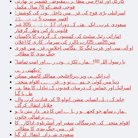
کارگل اور لداخ میں مظاہرے،مقبوضہ کشمیر پر بھارتی
فوجی قبضےکو 76 سال مکمل
اسرائیلی برّی فوج کی غزہ میں داخل ہونے کی کوشش؛
افسر سمیت 5 فوجی ہلاک
سعودی عرب ، ایک ہفتے کے دوران 17 ہزار ، 305 غیر
قانونی تارکین وطن گرفتار
اماراتی رئیل سٹیٹ کی کمپنیوں کے گروپ کا پاکستان
میں20سے 25ارب ڈالرز کی سرمایہ کاری کا اعلان
او آئی سی اور عرب لیگ کا ہنگامی اجلاس، غزہ میں فوری
جنگ بندی کا مطالبہ
’’یا رسول اللہﷺ! ہمارے ٹکڑے ہوتے رہے اور امت تماشا
دیکھتی رہی‘‘
اب ایک ہی ویزےپر6خلیجی ممالک کاسفر ممکن
دنیا میں کوئی جہنم ہے تو وہ غزہ ہے ، اقوام متحدہ
اسرائیل اور حماس کے درمیان قیدیوں کے تبادلے کا معاہدہ
طے پا گیا
چاند کے پہلے انسانی مشن ’اپولو 8‘ کی قیادت کرنے والے
خلاباز انتقال کرگئے
ہمارے ساتھ جو کچھ ہو رہا ہے اس کا ذمہ دار نیتن یاہو
ہے، یرغمالی خاتون
اقوام متحدہ کی خیرسگالی سفیر اور آسٹریلوی اداکارہ کا
غزہ میں جنگ بندی کا مطالبہ
سعودی شہزادہ انتقال کر گیا