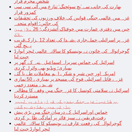
شخص مجرم قرار
بھارت کی جانب سے ’پچ سوئچنگ‘ تنازع میں آئی سی سی
کمزور قرار
غزہ میں عالمی جنگی قوانین کی خلاف ورزیوں کی تحقیقات
کی جائیں؛ اقوام متحدہ
چین میں دفتری عمارت میں خوفناک آتشزدگی؛ 26 ملازمین
ہلاک
غزہ پر اسرائیلی حملےجاری ،شہدا کی تعداد 12ہزارکےقریب
پہنچ گئی
گوجرانوالہ کی خاتون نے یونیسکو کا سالانہ عالمی ٹیچر ایوارڈ
جیت لیا
اسرائیل کی حماس سربراہ اسماعیل ہنیہ کے گھر پر
بمباری؛ ویڈیو بھی وائرل کردی
امریکہ اور چین شیر و شکر ، اہم معاملات طے پا گئے
غزہ ، قاتل اسرائیلی فوج کی مسجد پر بمباری ، 50 نمازی
شہید ، متعدد زخمی
اسرائیل نے سلامتی کونسل کا غزہ جنگ میں وقفے کا مطالبہ
مسترد کردیا
برطانیہ: غزہ جنگ بندی کی قرارداد پر لیبر
پارٹی میں بغاوت ہوگئی
حماس اوراسرائیل کے درمیان جنگ میں بڑی پیش
رفت،فریقین نے سیز فائر پر آمادگی ظاہر کردی
گوجرانوالہ کی رفعت عارف نے یونیسکو کا سالانہ عالمی
ٹیچر ایوارڈ جیت لیا