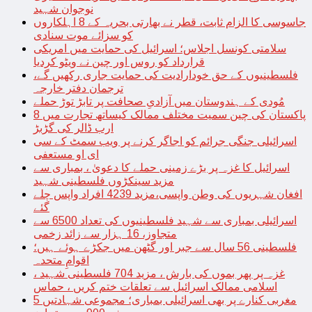
نوجوان شہید
جاسوسی کا الزام ثابت، قطر نے بھارتی بحریہ کے 8 اہلکاروں
کو سزائے موت سنادی
سلامتی کونسل اجلاس؛ اسرائیل کی حمایت میں امریکی
قرارداد کو روس اور چین نے ویٹو کردیا
فلسطینیوں کے حق خودارادیت کی حمایت جاری رکھیں گے،
ترجمان دفتر خارجہ
مُودی کے ہندوستان میں آزادیِ صحافت پر تابڑ توڑ حملے
پاکستان کی چین سمیت مختلف ممالک کیساتھ تجارت میں 8
ارب ڈالر کی گڑبڑ
اسرائیلی جنگی جرائم کو اجاگر کرنے پر ویب سمٹ کے سی
ای او مستعفی
اسرائیل کا غزہ پر بڑے زمینی حملے کا دعویٰ ، بمباری سے
مزید سینکڑوں فلسطینی شہید
افغان شہریوں کی وطن واپسی،مزید 4239 افراد واپس چلے
گئے
اسرائیلی بمباری سے شہید فلسطینیوں کی تعداد 6500 سے
متجاوز، 16 ہزار سے زائد زخمی
فلسطینی 56 سال سے جبر اور گٹھن میں جکڑے ہوئے ہیں؛
اقوامِ متحدہ
غزہ پر پھر بموں کی بارش ، مزید 704 فلسطینی شہید ،
اسلامی ممالک اسرائیل سے تعلقات ختم کریں ، حماس
مغربی کنارے پر بھی اسرائیلی بمباری؛ مجموعی شہادتیں 5