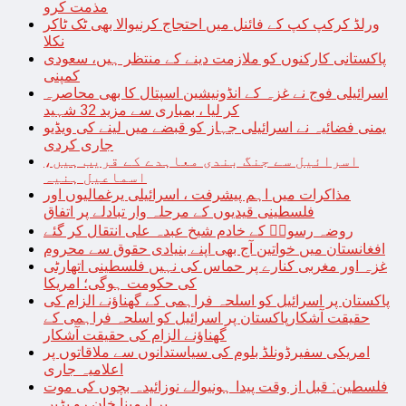
مذمت کرو
ورلڈ کرکپ کپ کے فائنل میں احتجاج کرنیوالا بھی ٹک ٹاکر
نکلا
پاکستانی کارکنوں کو ملازمت دینے کے منتظر ہیں، سعودی
کمپنی
اسرائیلی فوج نے غزہ کے انڈونیشین اسپتال کا بھی محاصرہ
کر لیا ، بمباری سے مزید 32 شہید
یمنی فضائیہ نے اسرائیلی جہاز کو قبضے میں لینے کی ویڈیو
جاری کردی
اسرائیل سے جنگ بندی معاہدے کے قریب ہیں،
اسماعیل ہنیہ
مذاکرات میں اہم پیشرفت ، اسرائیلی یرغمالیوں اور
فلسطینی قیدیوں کے مرحلہ وار تبادلے پر اتفاق
روضہ رسولؐ کے خادم شیخ عبدہ علی انتقال کر گئے
افغانستان میں خواتین آج بھی اپنے بنیادی حقوق سے محروم
غزہ اور مغربی کنارے پر حماس کی نہیں فلسطینی اتھارٹی
کی حکومت ہوگی؛ امریکا
پاکستان پر اسرائیل کو اسلحہ فراہمی کے گھناؤنے الزام کی
حقیقت آشکارپاکستان پر اسرائیل کو اسلحہ فراہمی کے
گھناؤنے الزام کی حقیقت آشکار
امریکی سفیرڈونلڈ بلوم کی سیاستدانوں سے ملاقاتوں پر
اعلامیہ جاری
فلسطین: قبل از وقت پیدا ہونیوالے نوزائیدہ بچوں کی موت
پر ارمینا خان رو پڑیں