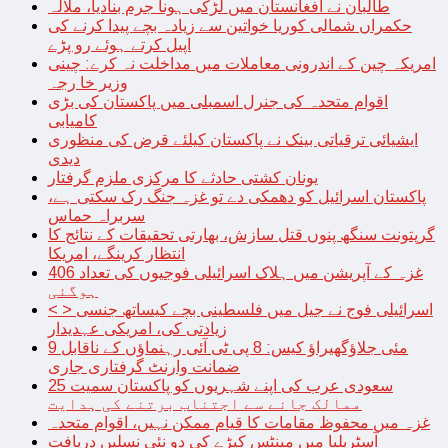
طالبان نے افغانستان میں لڑکی ہونا جرم بنادیا، ملالہ
حکمراں شمالی کوریا خواتین سے زیادہ بچے پیدا کرنے کی
اپیل کرتے ہوئے رو پڑے
امریکہ چین کے اندرونی معاملات میں مداخلت نہ کرے: چینی
وزیر خا رجہ
اقوام متحدہ کی جنرل اسمبلی میں پاکستان کی بڑی
کامیابی
ایشیائی ترقیاتی بینک نے پاکستان کیلئے قرض کی منظوری
دیدی
یونان کشتی حادثے کا مرکزی ملزم گرفتار
پاکستان اسرائیل کو دھمکی دے تو غزہ جنگ رک سکتی ہے،
سربراہ حماس
گرپتونت سنگھ پنوں قتل سازش، بھارتی تحقیقات کے نتائج کا
انتظار کرینگے، امریکا
غزہ کے آپریشن میں ہلاک اسرائیلی فوجیوں کی تعداد 406
ہوگئی
< > اسرائیلی فوج نے جیل میں فلسطینی بچے کیساتھ جنسی
زیادتی کی، امریکی عہدیدار
9 مئی جلاؤگھیراؤ کیس: 8 پی ٹی آئی رہنماؤں کے ناقابل
ضمانت وارنٹ گرفتاری جاری
سعودی عرب کی اپنے شہریوں کو پاکستان سمیت 25
ممالک جانے سے اجتناب برتنے کی ہدایت
غزہ میں محفوظ مقامات کا قیام ممکن نہیں، اقوام متحدہ
آسٹریلیا میں مینٹس کیڑے کی دو نئی نسلیں دریافت