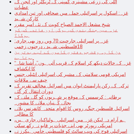
اٹلی کی زرعی مشینری کمپنی کے ٹریکٹر اور انجن کے
عطیات
غزہ: اسکول پر اسرائیلی حملے میں صحافی اور تین امدادی
کارکن شہید
شیخ مشعل الاحمد الصباح کویت کے نئے امیر مقرر
غزہ میں جنگ بندی کب ہوگی اور فائدہ کس کو
ہوگا؟
غزہ پر اسرائیلی جارحیت 70 ویں روز بھی جاری:
18فلسطینی شہید ، درجنوں زخمی
دن کا وہ وقت جو دفتری کاموں کے لیے بدترین
ہوتا ہے
“غزہ کے حالات دیکھ کر اسلام کے قریب آئی ہوں”، اُشنا شاہ
کا انکشاف
امریکی قومی سلامتی کے مشیر کی اسرائیلی انٹیلی جنس
چیف سے ملاقات
ترکیہ کے رکن پارلیمنٹ ایوان میں اسرائیل مخالف تقریر کے
دوران انتقال کر گئے
برطانیہ: کرسمس کے موقع پر شہریوں کو گلے ملنے کے
بجائے کُہنیاں ملانے کا مشورہ
اسرائیل فلسطین جنگ، روس کا اقوام متحدہ کانفرنس بلانے
کا مطالبہ
ہم آرام دہ لیکن غزہ میں اسرائیلی ہولناکیاں جاری ہیں،
امریکی رپورٹر بھی اپنے جذبات پر قابو نہ رکھ سکی
اسرائیلی فوج کی ویب سائٹ کو فلسطینی حامی ہیکرز نے