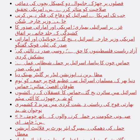
فصلوں پر چھڑکے جانیوالے دو کیمیکل بچوں کی دماغی
صلاحیت کو متاثر کررہے ہیں، امریکی تحقیق
جب تک امریکا ہے اسرائیل کو دفاع کی فکر نہیں کرنی
چاہیے: وزیر خارجہ بلنکن
غزہ پر اسرائیلی بمباری؛ امریکی اور اماراتی صدور کا
کشیدگی کے جلد خاتمے پر اتفاق
امریکی وزیر خارجہ اسرائیل پہنچ گئے؛ جوبائیڈن اور اماراتی
صدر کی ٹیلی فونک گفتگو
’آزاد ریاست فلسطینیوں کا حق ہے‘؛ روسی صدر نے ثالثی کی
پیشکش کردی
حماس خون کا پیاسا، اسرائیل پر حملے شیطانی عمل ہے:
امریکی صدر
مظاہرین نے اپوزیشن لیڈر پر گلیٹر پھینک دیا
دنیا بھر کے مسلمان اسرائیل سے عظیم فتح پر جمعے کو ’یومِ
طوفانِ اقصیٰ‘ منائیں؛ حماس
اسرائیل میں سائرن بج گئے،حماس کا عسقلان کے رہائشیوں
کو شہر چھوڑنے کا الٹی میٹم
بھارتی فوج کی ریاستی دہشت گردی میں مزید 2 کشمیری
نوجوان شہید
< > صیہونی حکومت پر حملہ کرنے والوں کے ہاتھ چومتے
ہیں؛ خامنہ ای
حملے کی دھمکی ،ہیمبرگ ایئر پورٹ پر فلائیٹ آپریشن
معطل
بنگلادیش کی سابق وزیراعظم کی طبیعت انتہائی ناساز