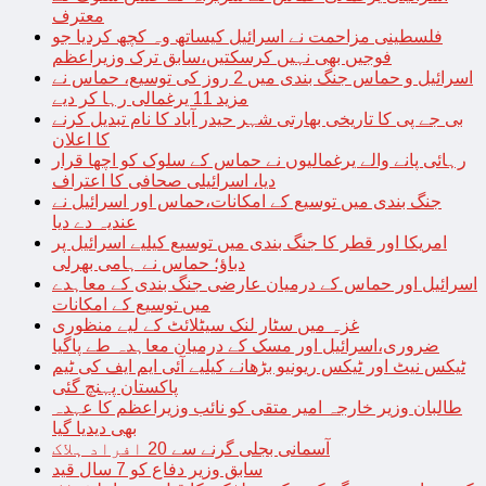
معترف
فلسطینی مزاحمت نے اسرائیل کیساتھ وہ کچھ کردیا جو
فوجیں بھی نہیں کرسکتیں،سابق ترک وزیراعظم
اسرائیل و حماس جنگ بندی میں 2 روز کی توسیع، حماس نے
مزید 11 یرغمالی رہا کر دیے
بی جے پی کا تاریخی بھارتی شہر حیدر آباد کا نام تبدیل کرنے
کا اعلان
رہائی پانے والے یرغمالیوں نے حماس کے سلوک کو اچھا قرار
دیا، اسرائیلی صحافی کا اعتراف
جنگ بندی میں توسیع کے امکانات،حماس اور اسرائیل نے
عندیہ دے دیا
امریکا اور قطر کا جنگ بندی میں توسیع کیلیے اسرائیل پر
دباؤ؛ حماس نے ہامی بھرلی
اسرائیل اور حماس کے درمیان عارضی جنگ بندی کے معاہدے
میں توسیع کے امکانات
غزہ میں سٹار لنک سیٹلائٹ کے لیے منظوری
ضروری،اسرائیل اور مسک کے درمیان معاہدہ طے پاگیا
ٹیکس نیٹ اور ٹیکس ریونیو بڑھانے کیلیے آئی ایم ایف کی ٹیم
پاکستان پہنچ گئی
طالبان وزیر خارجہ امیر متقی کو نائب وزیراعظم کا عہدہ
بھی دیدیا گیا
آسمانی بجلی گرنے سے 20 افراد ہلاک
سابق وزیر دفاع کو 7 سال قید