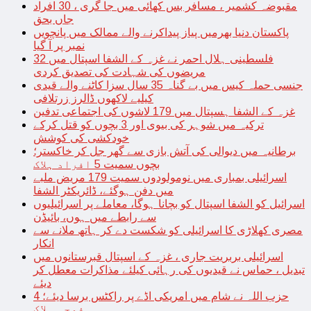
مقبوضہ کشمیر ، مسافر بس کھائی میں جا گری ، 30 افراد
جاں بحق
پاکستان دنیا بھرمیں پیاز پیداکرنے والے ممالک میں پانچویں
نمبر پر آ گیا
فلسطینی ہلال احمر نے غزہ کے الشفا اسپتال میں 32
مریضوں کی شہادت کی تصدیق کردی
جنسی حملہ کیس میں بے گناہ 35 سال سزا کاٹنے والے قیدی
کیلیے لاکھوں ڈالرز زرتلافی
غزہ کے الشفا ہسپتال میں 179 لاشوں کی اجتماعی تدفین
ترکیہ میں شوہر کی بیوی اور 3 بچوں کو قتل کرکے
خودکشی کی کوشش
برطانیہ میں دیوالی کی آتش بازی سے گھر جل کر خاکستر؛
بچوں سمیت 5 افراد ہلاک
اسرائیلی بمباری میں نومولودوں سمیت 179 مریض ملبے
میں دفن ہوگئے، ڈائریکٹر الشفا
اسرائیل کو الشفا اسپتال کو بچانا ہوگا، معاملے پر اسرائیلیوں
سے رابطے میں ہوں، بائیڈن
مصری کھلاڑی کا اسرائیلی کو شکست دے کر ہاتھ ملانے سے
انکار
اسرائیلی بربریت جاری ، غزہ کے اسپتال قبرستانوں میں
تبدیل ، حماس نے قیدیوں کی رہائی کیلئے مذاکرات معطل کر
دیئے
حزب اللہ نے شام میں امریکی اڈے پر راکٹس برسا دیئے؛ 4
فوجی ہلاک