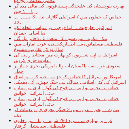
عالمی عدالت پہنچ گیا
بھارت بلوچستان کی علیحدگی پسند قوتوں کی مالی مدد کر
رہا ہے: چین
حماس کے حملوں میں 7 اسرائیلی گاڑیاں تباہ، 3 صہیونی
ہلاک
اسرائیلی جارحیت نے اپنا فوجی اور سیاسی انجام لکھ
دیا،اسامہ حمدان
مکہ مکرمہ میں سونے کے متعدد نئے ذخائر مل گئے
فلسطینی مسلمانوں سے اظہاریکجہتی، عرب امارات میں
سال نو کی تقاریب منسوخ
اسرائیل نے اپنے شہریوں کو بھارت میں محتاط رہنے کی
ہدایات جاری کردیں
سعودی عرب سے پاکستان آنے والے امریکی بحری جہاز پر
حملہ
امریکا اور اسرائیل کا حماس کو جڑ سے ختم کرنے پر اتفاق
اسرائیل کی کئی اسلامی ممالک سے جنگ چھیڑنے کی دھمکی
حماس نہ بچاتی تو اپنی ہی فوج کی گولہ باری میں مارے
جاتے، اسرائیلی خواتین
حماس نہ بچاتی تو اپنی ہی فوج کی گولہ باری میں مارے
جاتے، اسرائیلی خواتین
بھارت نے بحیرہ عرب میں 3 جنگی بحری جہاز تعینات کر
دیئے
غزہ پر بمباری سے مزید 250 شہید ، رملہ میں خاتون
فلسطینی سیاستدان گرفتار