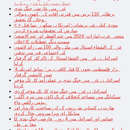
جنگ بندی کا آغاز ہوگیا
غزہ میں عارضی جنگ بندی
برطانیہ 110 برس میں قدرتی آفات کے ہاتھوں دیوالیہ
ہوجائے گا، تحقیق
< > مودی کیلیے نئی پریشانی؛ امریکا نے سکھ رہنما قتل
سازش کی تحقیقات شروع کردیں
متحدہ عرب امارات: 2024 میں عید الفطر اور عید الاضحیٰ
سمیت دیگر تعطیلات کا اعلان
غزہ کے الشفاء اسپتال سے ملنے والی 100 سے زائد لاشوں
کی اجتماعی قبر میں تدفین
اسرائیل نے غزہ میں الشفا اسپتال کے ڈائرکٹر کو گرفتار
کرلیا
‘4ہزار فلسطینی بچوں کا قتل کافی نہیں’: سابق امریکی
صدر کامشیر گرفتار
اسرائیل نے غزہ میں جنگ بندی پر عملدرآمد کل تک مؤخر
کردیا
اسرائیل نے غزہ میں جنگ بندی کل تک مؤخرکردی
سنکیانگ میں مساجد کیخلاف کریک ڈاؤن میں تیزی آگئی؛
ہیومن رائٹس واچ
بھارت نے کینیڈین شہریوں کے لیے سیاحت، کاروبار اور
میڈیکل ای ویزا سروس بحال کردی
حماس اور اسرائیل میں 4 روزہ عارضی جنگ بندی کا
معاہدہ طے
امریکہ میں پاکستانی طلباء کی تعداد میں 16 فیصد اضافہ