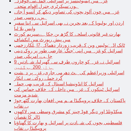
غزہ میں ایمبولینسز پر اسرائیلی حملےسےخوفزدہ
ہوں:سیکرٹری جنرل اقوام متحدہ
غزہ میں خون آلود بچوں کی تصاویر دیکھ کر آنسو آ جاتے
ہیں، روسی صدر
اردن اور بولیویا کے بعد بحرین نے بھی اسرائیل سے اپنا سفیر
واپس بلا لیا
بھارت غیر قانونی اسلحے کا گڑھ بن چکاہے،سپریم کورٹ
میں پیش رپورٹ میں انکشاف
ٹانک اڈہ:پولیس وین کےقریب زوردار دھماکہ,7اہلکارزخمی
اسرائیل کو غزہ میں اپنی ‘جنگ’ عارضی طور پر روک دینی
چاہیے، امریکی صدر
اسرائیل نے غزہ کو چاروں طرف سے گھیرلیا، شہادتیں 9
ہزار 200 ہوگئیں
اسرائیلی وزیراعظم کی ہٹ دھرمی جاری، غزہ پر دہشت
گرد حملے روکنے سے انکار
اسرائیل کا انڈونیشیا اسپتال کے قریب بھی حملہ
اسرائیل ٹینکوں کے غزہ میں داخلے کے خلاف حماس کی
شدید مزمت
پاکستان کے خلاف پروپیگنڈا مہم میں افغان بھارت گٹھ جوڑ
بے نقاب
میکڈونلڈ اور دیگر فوڈ چینز کو مشرق وسطی میں لاکھوں
ڈالر کا نقصان
فلسطینی بچوں کی شہادت پر اسرائیل و بھارت کا گھناؤنا
پروپیگنڈا بے نقاب