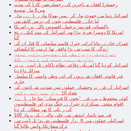
رجسٹرڈ افغان مہاجرین کی رجسٹریشن کارڈ کی مدت
میں6 ماہ توسیع
اسرائیل دنیا سے جھوٹ بول کر ہمیں بھوکا مار رہا ہے ، بدلہ
لیا جائے ، فلسطینی بچوں کی پریس کانفرنس
پاکستانی فورسز پرحملے افسوس ناک ہیں، امریکا
امریکا کا دوسرا بحری بیڑا بھی اسرائیل کی مدد کیلئے پہنچ
گیا
عمران خان نے بتایا ایرانی جنرل قاسم سلیمانی کا قتل ان کی
زندگی کا سب سے بڑا واقعہ تھا: ٹرمپ کا انکشاف
اسرائیلی وزیراعظم کا بھتیجا یائیر نیتن
یاہُو غزہ میں حماس کے ہاتھوں ہلاک
اسرائیل کو دیا گیا امریکی دفاعی نظام ناکام ، تل ابیب ہی پر
میزائل داغ دیا
غیر قانونی افغان شہریوں کی اپنے وطن واپسی کا سلسلہ
جاری
اسرائیل کے غزہ پر وحشیانہ حملوں میں شدت، شہادتوں کی
تعداد 10 ہزار سےزائد ہوگئی
‘کوئی محفوظ نہیں، غزہ “بچوں کا قبرستان” بنتا جا رہا ہے’،
اقوام متحدہ سیکرٹری جنرل نے جنگ بندی اور فلسطینیوں
کی رہائی کا پھر مطالبہ کر دیا
100 فی صد پائیدار ایندھن سے چلنے والی پہلی پرواز
اسرائیلی حملوں میں 9 ہزار فلسطینی شہید؛ تل ابیب سے
ترک سفارتکارواپس بلالیا گیا