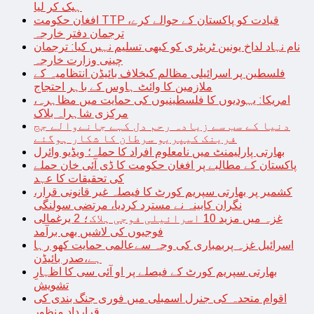
ہیک کر لیا
افغان حکومت TTP قیادت کو پاکستان کے حوالے کرے،
ترجمان دفتر خارجہ
نام نہاد لداخ یونین ٹریٹری کو کبھی تسلیم نہیں کیا: ترجمان
چینی وزارت خارجہ
فلسطین پر اسرائیلی مظالم کیخلاف بائیڈن انتظامیہ کے
ملازمین کا وائٹ ہاوس کے باہر احتجاج
امریکا: یہودیوں کا فلسطینیوں کی حمایت میں مظاہرہ،
مرکزی شاہراہ بلاک
دنیا کے سب سے زیادہ رحم دل کہے جانےوالے جج
فرینک کیپریو سرطان کا شکار ہوگئے
بھارتی پارلیمنٹ میں نامعلوم افراد کا حملہ؛ ویڈیو وائرل
پاکستان کے مطالبے پر افغان حکومت کا ڈی آئی خان حملے
کی تحقیقات کا عہد
کشمیر پر بھارتی سپریم کورٹ کا فیصلہ غیر قانونی قرار،
نگران کابینہ نے مسترد کردیا، مرتضی سولنگی
غزہ میں مزید 10 اسرائیلی فوجی ہلاک؛ 2 یرغمالی
فوجیوں کی لاشیں بھی برآمد
اسرائیل غزہ پربمباری کی وجہ سےعالمی حمایت کھو رہا
ہے،صدر بائیڈن
بھارتی سپریم کورٹ کے فیصلے پر او آئی سی کا اظہارِ
تشویش
اقوام متحدہ کی جنرل اسمبلی میں فوری جنگ بندی کی
قرارداد منظور