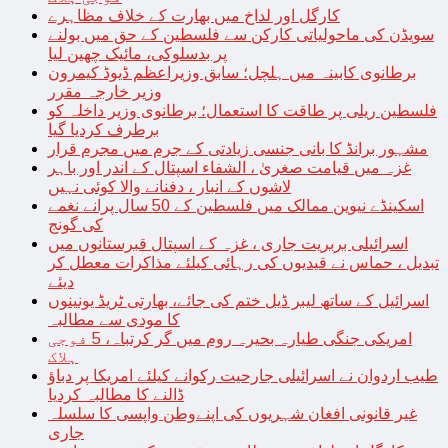
کارگل اور لداخ میں بھارت کے خلاف مظاہرے
سویڈن کی ماحولیاتی کارکن سے فلسطین کے حق میں بولنے
پر بدسلوکی، مائیک چھین لیا
برطانوی کابینہ میں ہلچل؛ سابق وزیراعظم ڈیوڈ کیمرون
وزیر خارجہ مقرر
فلسطین ریلی پر طاقت کا استعمال؛ برطانوی وزیر داخلہ کو
برطرف کردیا گیا
مشہور برانڈ کا بانی جنسی زیادتی کے جرم میں مجرم قرار
غزہ میں قیامت صغریٰ ، الشفاء اسپتال کے اندر اور باہر
لاشوں کے انبار ، دفنانے والا کوئی نہیں
اسکینڈے نیوین ممالک میں فلسطین کے 50 سال پرانے نغمے
کی گونج
اسرائیلی بربریت جاری ، غزہ کے اسپتال قبرستانوں میں
تبدیل ، حماس نے قیدیوں کی رہائی کیلئے مذاکرات معطل کر
دیئے
اسرائیل کے ساتھ لیبر ڈیل ختم کی جائے، بھارتی ٹریڈ یونینوں
کا مودی سے مطالبہ
امریکی جنگی طیارہ بحیرہ روم میں گر کرتباہ، 5 فوجی
ہلاک
طیب اردوان نے اسرائیلی جارحیت رکوانے کیلئے امریکا پر دباؤ
ڈالنے کا مطالبہ کردیا
غیر قانونی افغان شہریوں کی اپنےوطن واپسی کا سلسلہ
جاری