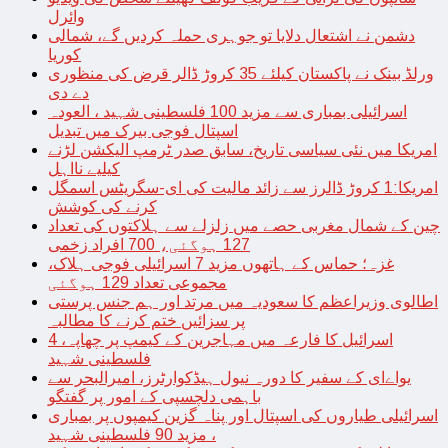
وائرل
دشمن نے اشتعال دلایا تو جوہری حملہ کردیں گے، شمالی
کوریا
ورلڈ بینک نے پاکستان کیلئے 35 کروڑ ڈالر قرض کی منظوری
دے دی
اسرائیلی بمباری سے مزید 100 فلسطینی شہید ، العودہ
اسپتال فوجی بیرک میں تبدیل
امریکا میں نئی سیاسی تاریخ، سابق صدر ٹرمپ الیکشن لڑنے
کیلیے نااہل
امریکا:1 کروڑ ڈالرز سے زائد مالیت کی ای-سگریٹس اسمگل
کرنے کی کوشش
چین کے شمال مغربی حصے میں زلزلے سے ہلاکتوں کی تعداد
127 ہوگئی، 700 افراد زخمی
غزہ؛ حماس کے ہاتھوں مزید 7 اسرائیلی فوجی ہلاک،
مجموعی تعداد 129 ہوگئی
اطالوی وزیراعظم کا سعودیہ میں مرتد اور ہم جنس پرستی
پر سزائیں ختم کرنے کا مطالبہ
اسرائیل کا فارعہ میں مہاجرین کے کیمپ پر چھاپہ، 4
فلسطینی شہید
یواےای کے سفیر کا دورہ نیول ہیڈکوارٹرز، امیرالبحر سے
باہمی دلچسپی کے امور پر گفتگو
اسرائیلی طیاروں کی اسپتال اور پناہ گزین کیمپوں پر بمباری
، مزید 90 فلسطینی شہید