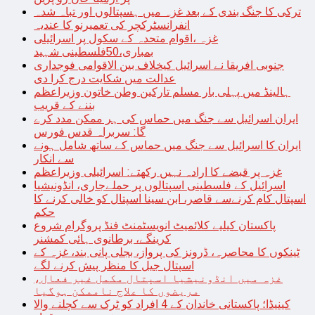
ترکی کا جنگ بندی کے بعد غزہ میں ہسپتالوں اور تباہ شدہ
انفرانسٹرکچر کی تعمیرنو کا عندیہ
غزہ ،اقوام متحدہ کے سکول پر اسرائیلی
بمباری،50فلسطینی شہید
جنوبی افریقا نے اسرائیل کیخلاف بین الاقوامی فوجداری
عدالت میں شکایت درج کرا دی
ہالینڈ میں پہلی بار مسلم تارکین وطن خاتون وزیراعظم
بننے کے قریب
ایران اسرائیل سے جنگ میں حماس کی ہر ممکن مدد کرے
گا: سربراہ قدس فورس
ایران کا اسرائیل سے جنگ میں حماس کے ساتھ شامل ہونے
سے انکار
غزہ پر قبضے کا ارادہ نہیں رکھتے: اسرائیلی وزیراعظم
اسرائیل کے فلسطینی اسپتالوں پر حملےجاری، انڈونیشیا
اسپتال کام کرنےسے قاصر، ابن سینا اسپتال کو خالی کرنے کا
حکم
پاکستان کیلیے کلائمیٹ انویسٹمنٹ فنڈ پروگرام شروع
کرینگے، برطانوی ہائی کمشنر
ٹینکوں کا محاصرہ، ڈرونز کی پرواز، بجلی پانی بند، غزہ کے
اسپتال جیل کا منظر پیش کرنے لگے
غزہ میں انڈونیشیا اسپتال مکمل غیر فعال،
مریضوں کا علاج ناممکن ہوگیا
کینیڈا؛ پاکستانی خاندان کے 4 افراد کو ٹرک سے کچلنے والا