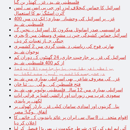
فلسطینی شہید ، غزہ کھنڈر بن گیا
اسرائیل کا حماس کیخلاف لیزر اور جی پی ایس سے لیس
‘آئرن اسٹنگ’ بم کا استعمال
غزہ پر اسرائیل کی وحشیانہ بمباری؛ ایک دن میں 400
فلسطینی شہید
فرانسیسی صدر ایمانوئل میکرون کل اسرائیل پہنچیں گے
اسرائیل حماس کشیدگی چین نے مشرق وسطیٰ میں 6 بحری
جنگی جہاز تعینات کر دیئے
بھارتی فوج کی ریاستی دہشت گردی میں 2 کشمیری
نوجوان شہید
اسرائیل کی غزہ پر جارحیت جاری، 24 گھنٹوں کے دوران کم
از کم 400 فلسطینی شہید
براعظم افریقا میں پایا جانے والا انوکھا
درخت، جسے کاٹنے پر ’لہو‘ رسنے لگتا ہے
غزہ کی معروف شاعرہ بھی اسرائیلی بمباری میں شہید
فتح فلسطین کی ہوگی ہے: ثنا خان
اسرائیلی بمباری میں 12 سالہ فلسطینی یوٹیوبر بھی شہید
سعودی عرب میں زیورات اور آرائشی اشیا پر قرآنی آیات
لکھنے پر پابندی
پناہ گزینوں اور امدادی سامان کیلیے غزہ بارڈر کھولنے پر
اتفاق ہوگیا؛ مصر
اقوام متحدہ نے 8 سال سے ایران پر عائد پابندیوں کے خاتمے کا
اعلان کر دیا
آئی ایم ایف کی کڑی شرط، حکومت نے بھی بڑا فیصلہ کر لیا