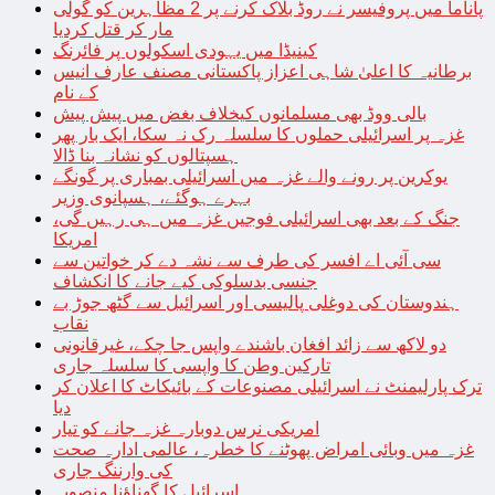
پاناما میں پروفیسر نے روڈ بلاک کرنے پر 2 مظاہرین کو گولی
مار کر قتل کردیا
کینیڈا میں یہودی اسکولوں پر فائرنگ
برطانیہ کا اعلیٰ شاہی اعزاز پاکستانی مصنف عارف انیس
کے نام
بالی ووڈ بھی مسلمانوں کیخلاف بغض میں پیش پیش
غزہ پر اسرائیلی حملوں کا سلسلہ رک نہ سکا، ایک بار پھر
ہسپتالوں کو نشانہ بنا ڈالا
یوکرین پر رونے والے غزہ میں اسرائیلی بمباری پر گونگے
بہرے ہوگئے، ہسپانوی وزیر
جنگ کے بعد بھی اسرائیلی فوجیں غزہ میں ہی رہیں گی،
امریکا
سی آئی اے افسر کی طرف سے نشہ دے کر خواتین سے
جنسی بدسلوکی کیے جانے کا انکشاف
ہندوستان کی دوغلی پالیسی اور اسرائیل سے گٹھ جوڑ بے
نقاب
دو لاکھ سے زائد افغان باشندے واپس جا چکے، غیرقانونی
تارکین وطن کا واپسی کا سلسلہ جاری
ترک پارلیمنٹ نے اسرائیلی مصنوعات کے بائیکاٹ کا اعلان کر
دیا
امریکی نرس دوبارہ غزہ جانے کو تیار
غزہ میں وبائی امراض پھوٹنے کا خطرہ، عالمی ادارہ صحت
کی وارننگ جاری
اسرائیل کا گھناؤنا منصوبہ