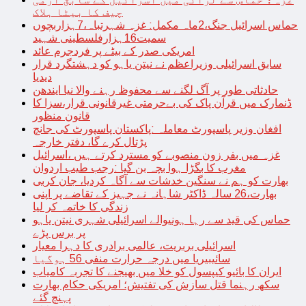
چیف کا بیٹا ہلاک
حماس اسرائیل جنگ،2ماہ مکمل: غزہ شہرتباہ،7ہزاربچوں
سمیت16ہزارفلسطینی شہید
امریکی صدر کے بیٹے پر فردجرم عائد
سابق اسرائیلی وزیراعظم نے نیتن یاہو کو دہشتگرد قرار
دیدیا
حادثاتی طور پر آگ لگنے سے محفوظ رہنے والا نیا ایندھن
ڈنمارک میں قرآن پاک کی بےحرمتی غیرقانونی قرار،سزا کا
قانون منظور
افغان وزیر پاسپورٹ معاملہ :پاکستان پاسپورٹ کی جانچ
پڑتال کرے گا، دفتر خارجہ
غزہ میں بفر زون منصوبے کو مسترد کرتے ہیں ،اسرائیل
مغرب کا بگڑا ہوا بچہ بن گیا :رجب طیب اردوان
بھارت کو ہم نے سنگین خدشات سے آگاہ کردیا، جان کربی
بھارت،26 سالہ ڈاکٹر شاہانہ نے جہیز کے تقاضے پر اپنی
زندگی کا خاتمہ کر لیا
حماس کی قید سے رہا ہونیوالے اسرائیلی شہری نیتن یاہو
پر برس پڑے
اسرائیلی بربریت، عالمی برادری کا دہرا معیار
سائیبیریا میں درجہ حرارت منفی 56 ہوگیا
ایران کا بائیو کیپسول کو خلا میں بھیجنے کا تجربہ کامیاب
سکھ رہنما قتل سازش کی تفتیش؛ امریکی حکام بھارت
پہنچ گئے