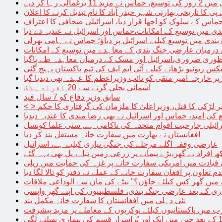
الی رہا کر دیے
پی کا تاریخی بھارتی شہر حیدر آباد کا نام تبدیل کرنے کا اعلان
 حماس کے سلوک کو اچھا قرار دیا، اسرائیلی صحافی کا اعتراف
دی میں توسیع کے امکانات،حماس اور اسرائیل نے عندیہ دے دیا
 بندی میں توسیع کیلیے اسرائیل پر دباؤ؛ حماس نے ہامی بھرلی
 درمیان عارضی جنگ بندی کے معاہدے میں توسیع کے امکانات
نظوری ضروری،اسرائیل اور مسک کے درمیان معاہدہ طے پاگیا
کس ریونیو بڑھانے کیلیے آئی ایم ایف کی ٹیم پاکستان پہنچ گئی
یر خارجہ امیر متقی کو نائب وزیراعظم کا عہدہ بھی دیدیا گیا
آسمانی بجلی گرنے سے 20 افراد ہلاک
سابق وزیر دفاع کو 7 سال قید
پر لڑکی کا قتل، وزیراعلیٰ کا ملزمان کی گرفتاری کا حکم
کی امید، حماس اور اسرائیل نے بھی رضا مندی کا عندیہ دیدیا
ائیلی جارحیت اقوام متحدہ کی ناکامی ہے, سنی علما کونسل
افغانستان نے بھارت میں سفارت خانہ مستقل بند کر دیا
عارضی وقفہ اگلے مرحلے کی جنگی تیاری کیلیے ہے، اسرائیل
 قیادت میں امریکی سفارت خانے پر غزہ کی حمایت میں ریلی
م تعاون پر افغان سفارت خانے کے عملے نے دفتر کو تالا لگا دیا
 میں گھر کس کیلئے جاؤں؟” بیٹے کی ماں سے الوداعی ملاقات
نئی دہلی میں افغانستان کا سفارت خانہ مکمل بند
میں پاکستانیوں کیلئے نوکریوں کے معاملے پر مزید پیشرفت