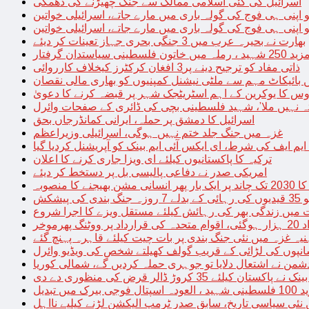
اسرائیل کی کئی اسلامی ممالک سے جنگ چھیڑنے کی دھمکی
 اپنی ہی فوج کی گولہ باری میں مارے جاتے، اسرائیلی خواتین
 اپنی ہی فوج کی گولہ باری میں مارے جاتے، اسرائیلی خواتین
بھارت نے بحیرہ عرب میں 3 جنگی بحری جہاز تعینات کر دیئے
یاستدان گرفتار
ذاتی مفاد کو ترجیح دینے پر3 افغان کرکٹرز کیخلاف کارروائی
 بائیکاٹ مہم سے ملٹی نیشنل کمپنیوں کو بھاری مالی نقصان
س کا یوکرین کے اہم اسٹریٹجک شہر پر قبضہ کرنے کا دعویٰ
تہ نہیں ملا’، شہید فلسطینی بچی کی ڈائری کے صفحات وائرل
اسرائیل کا دمشق پر حملہ، ایرانی کمانڈرجاں بحق
غزہ میں جنگ جلد ختم نہیں ہوگی، اسرائیلی وزیراعظم
 ایم ایف کی شرط، ای ایکس آئی ایم بینک کو آپریشنل کردیا گیا
ترکیہ کا پاکستانیوں کیلئے ای ویزا جاری کرنے کا اعلان
امریکی صدر نے دفاعی پالیسی بل پر دستخط کر دیئے
 مشن بھیجنے کا منصوبہ
پیشکش
 میں زندگی بھر کی رہائش کیلئے مستقل ویزے کا اجرا شروع
پھرموخر
یہ غزہ میں نئی جنگ بندی پر بات چیت کیلئے قاہرہ پہنچ گئے
نپوں کی لڑائی کے قریب گولف کھیلتے شخص کی ویڈیو وائرل
شمن نے اشتعال دلایا تو جوہری حملہ کردیں گے، شمالی کوریا
ے پاکستان کیلئے 35 کروڑ ڈالر قرض کی منظوری دے دی
ں تبدیل
 نئی سیاسی تاریخ، سابق صدر ٹرمپ الیکشن لڑنے کیلیے نااہل