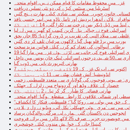
غزہ میں محفوظ مقامات کا قیام ممکن نہیں، اقوام متحدہ
آسٹریلیا میں مینٹس کیڑے کی دو نئی نسلیں دریافت
کستانی خاتون جویریہ منگیتر سے شادی کیلیے بھارت پہنچ گئیں
فراد ہلاک ، آندھرا پردیش اور تامل ناڈو میں ایمر جنسی نافذ
 لینڈ میں ڈبل ڈیکر بس درخت سے ٹکرا گئی، 14 افراد ہلاک
اسرائیلی فوج نے جبالیہ پناہ گزین کیمپ کو گھیرے میں لے لیا
طی سے میلاد النبی کی تقریب پر ڈرون گرا دیا؛ 85 جاں بحق
یورپ میں برڈ فلو پھیل گیا ، لاکھوں مرغیاں تلف کر دی گئیں
برطانیہ آنیوالوں کی تعداد کم کرنے کیلئے قوانین مزید سخت
ری اسرائیلی فوج کی جانب سے لڑتے ہوئے غزہ میں مارا گیا
نک خان یونس میں داخل
بھارتی ائیرپورٹ پانی میں ڈوب گیا
7 اکتوبر سے اب تک غزہ کے 19 لاکھ شہری بے گھر ہوگئے
انڈونیشیا: آتش فشاں پھٹنے سے 11 کوہ پیما ہلاک
اری: صہیونی فوجیوں کی گولاباری سے متعدد فلسطینی زخمی
خضدار کے علاقے وڈھ اور گردونواح میں زلزلے کے جھٹکے
بھارتی فضائیہ کا طیارہ گر کر تباہ، 2پائلٹس ہلاک
طی اور شمالی علاقوں کا رابطہ منقطع ہوگیا: اقوام متحدہ
ہ کے حق میں بولنے سے روکا گیا”؛ فلسطینی فنکار کا انکشاف
یانی میں سے ‘مری ہوئی چھپکلی’ نکل آئی، ویڈیو نے دل دہلا دیے
انجوجس دن پاکستان گئی ہمارے لیے مرگئی،والدگیان پرساد
خوبصورت جزیرہ صرف 25 لاکھ ڈالرز میں برائے فروخت
کینیڈا جانے کے خواہش مندوں کیلئے خوشخبری
امریکا میں اسرائیلی قونصلیٹ کے باہر خاتون کی خودسوزی