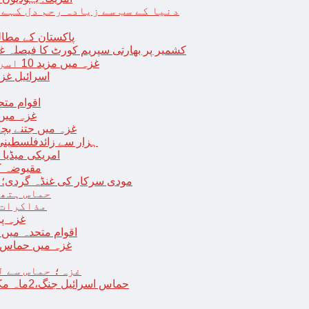
دنیا کے سب سے زیادہ رحم دل کہے
پاکستان کے مطال
کشمیر پر بھارتی سپریم کورٹ کا فیصلہ غی
غزہ میں مزید 10 اسرائیلی فوجی ہلاک؛ 2 یرغمالی فوجیوں کی لاشیں بھی برآمد
اسرائیل غز
ب
اقوام مت
غزہ میں
غزہ میں جتنے بچے قتل ہوئے اُت
18 ہزار سے زائدفلسطی
امریکی میڈیا ن
مقبوضہ ک
مودی سرکار کی غنڈہ گردی؛ حر
حماس ہتھی
مذاکرات 
غزہ پ
اقوام متحدہ میں فلسطینیوں کے 
غزہ میں حماس کی
غزہ؛ حماس سے ل
حماس اسرائیل جنگ،2ماہ مکمل: غزہ شہرتباہ،7ہزاربچوں سمیت16ہزارفلسطینی شہید