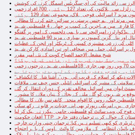
توں کی تعداد 127 ہوگئی، 700 افراد زخمی
مجموعی تعداد 129 ہوگئی
میں مرتد اور ہم جنس پرستی پر سزائیں ختم کرنے کا مطالبہ
 فارعہ میں مہاجرین کے کیمپ پر چھاپہ، 4 فلسطینی شہید
ل ہیڈکوارٹرز، امیرالبحر سے باہمی دلچسپی کے امور پر گفتگو
پناہ گزین کیمپوں پر بمباری ، مزید 90 فلسطینی شہید
اٹلی کی زرعی مشینری کمپنی کے ٹریکٹر اور انجن کے عطیات
ل پر اسرائیلی حملے میں صحافی اور تین امدادی کارکن شہید
شیخ مشعل الاحمد الصباح کویت کے نئے امیر مقرر
غزہ میں جنگ بندی کب ہوگی اور فائدہ کس کو ہوگا؟
جنوں زخمی
کا وہ وقت جو دفتری کاموں کے لیے بدترین ہوتا ہے
لات دیکھ کر اسلام کے قریب آئی ہوں”، اُشنا شاہ کا انکشاف
سلامتی کے مشیر کی اسرائیلی انٹیلی جنس چیف سے ملاقات
یمنٹ ایوان میں اسرائیل مخالف تقریر کے دوران انتقال کر گئے
ع پر شہریوں کو گلے ملنے کے بجائے کُہنیاں ملانے کا مشورہ
فلسطین جنگ، روس کا اقوام متحدہ کانفرنس بلانے کا مطالبہ
اری ہیں، امریکی رپورٹر بھی اپنے جذبات پر قابو نہ رکھ سکی
ی فوج کی ویب سائٹ کو فلسطینی حامی ہیکرز نے ہیک کر لیا
قیادت کو پاکستان کے حوالے کرے، ترجمان دفتر خارجہ
ین ٹریٹری کو کبھی تسلیم نہیں کیا: ترجمان چینی وزارت خارجہ
 بائیڈن انتظامیہ کے ملازمین کا وائٹ ہاوس کے باہر احتجاج
ں کا فلسطینیوں کی حمایت میں مظاہرہ، مرکزی شاہراہ بلاک