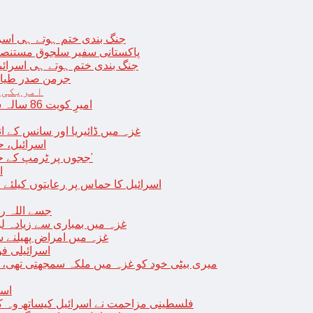
جنگ بندی ختم ہوتے ہی اسرئیل کے 
پاکستانی سفیر سلجوق مستنصر 
جنگ بندی ختم ہوتے ہی اسرائیل کے غ
جرمن صدر طیارے
امریکی 
امیرِ کویت 86 سالہ شیخ نواف الاحمد کی اچانک طبیعت بگڑ گئی؛ اسپتال میں داخل
غزہ میں ڈائیریا اور سانس کے ان
اسرائیل، 
‘ججوں پر ٹرمپ کے حملے روکنے کا واحد طریقہ ہے کہ انہیں جیل میں ڈال دیا جائے’
ا
اسرائیل کا حماس پر رعایتوں کیلئے 
جسے اللہ رکھے؛ غزہ
غزہ میں بمباری سے زیادہ 
غزہ میں امراض پھیلنے 
اسرائیلی فو
میری بیٹی خود کو غزہ میں ملکہ سمجھتی تھی،
اسر
فلسطینی مزاحمت نے اسرائیل کیساتھ وہ ک