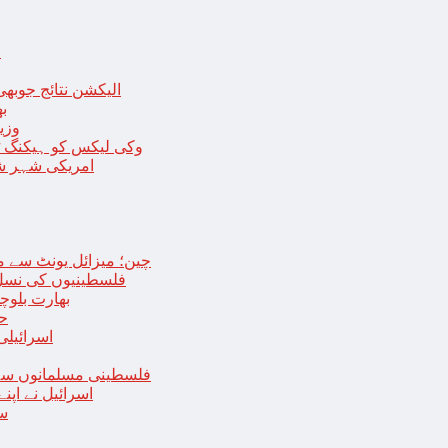
ا
الیکشن نتائج جوبھی
بھا
وزی
وکی لیکس کو ہیکنگ ٹولز ل
امریکی شہر شک
چین؛ میزائل یونٹ سے منسلک 4 جرنیلوں سمیت 9 فوجی اہلکارپ
فلسطینیوں کی نسل 
بھارت بلوچ
حما
اسرائیلی
فلسطینی مسلمانوں سے 
اسرائیل نے اپ
سع