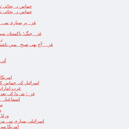
حماس نہ بچاتی تو
حماس نہ بچاتی تو
غزہ پر بمباری سے مزید 250 شہید ، رملہ میں خاتون فلسطینی س
غزہ جنگ؛ پاکستان میں
رو
غزہ: ‘آج بھی صبح ہمیں ناش
آئی
امریکا کا 2030 تک چاند پر ایک بار پھر انسانی
اسرائیل کی حماس کو 35 قیدیوں کی رہائی کے بدلے 7 روزہ جنگ بندی کی 
عرب امارات
غزہ؛ شہدا کی تعداد 20 ہزار ہوگئی، اقوام متحدہ کی قرارداد پر ووٹنگ 
اسماعیل ہن
سا
د
ورلڈ بینک ن
اسرائیلی بمباری سے مزید 100 فلسطینی شہید ، العودہ اسپتال فوجی بیرک می
امریکا میں