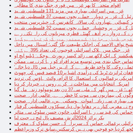
اقوام متحدہ کا پھر غزہ میں فوری جنگ بندی کا مطالبہ
غزہ میں اسرائیلی بمباری میں مزید 131 فلسطینی شہید
غزہ پر دوبارہ حملے، بچوں سمیت 37 فلسطینی شہید
کیمیائی ہتھیاروں کی سالانہ کانفرنس کے چیئرپرسن منتخب
زہ پر وحشیانہ حملے، بچوں سمیت 32 فلسطینی شہید
 کے دروازے پر آدھے گھنٹے قطری میزبانوں کی راہ تکتے رہے
فوجی طیارہ جاپان کے سمندر میں گرکرتباہ ہوگیا
غزہ جنگ میں ہلاک اسرائیلی فوجیوں کی تعداد 395 ہوگئی
فیکشنز کے ایک لاکھ سے زائد کیسز رپورٹ ہوچکے: ڈبلیو ایچ او
حماس جنگ بندی میں توسیع مزید افراد کو رہا کرنے سے ممکن
فغان ٹرانزٹ ٹریڈ کی درآمدی اشیا پر10 فیصد فیس کی چھوٹ
امریکی یرغمالیوں کے استعمال کا الزام، وائٹ ہاؤس کی تردید
امریکہ انتخابات میں مداخلت نہ کرے، روس نے خبردار کر دیا
 میں گھر کے ملبے سے37 دن بعد نومولود زندہ مل گیا
لوگوں کی بیماریوں سے موت کا خطرہ ہے, عالمی ادارہ صحت
سے بمباری سے زیادہ اموات ہوسکتی ہیں، عالمی ادارہ صحت
ج نے مغربی کنارے پر دھاوا بول دیا، سیکڑوں فلسطینی گرفتار
 حماس کی قید سے رہا اسرائیلی خاتون حسن سلوک سے متاثر
بکر پرائز 2024آئرش مصنف پال لنچ نے جیت لیا
ائیلی یرغمالی حماس کے سربراہ کے حسن سلوک کے معترف
چھ کردیا جو فوجیں بھی نہیں کرسکتیں،سابق ترک وزیراعظم