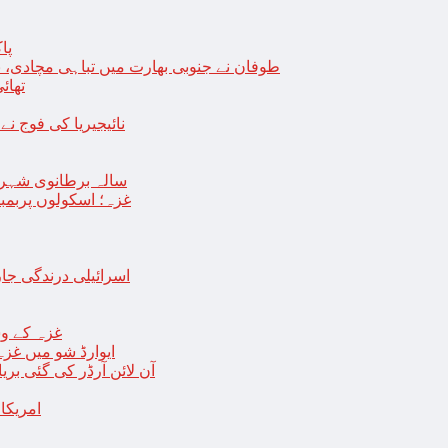
پا
طوفان نے جنوبی بھارت میں تباہی مچادی، نوا
تھائی
نائیجیریا کی فوج نے غل
19 سالہ برطانوی شہ
غزہ؛ اسکولوں پربمباری سے50 شہید، درجنوں اسرائیلی ٹی
اسرائیلی درندگی ج
غزہ کے وس
“ایوارڈ شو میں غز
آن لائن آرڈر کی گئی بر
امریکا میں 