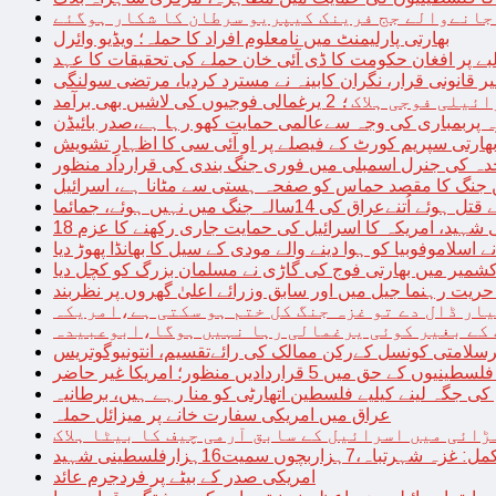
 جانےوالے جج فرینک کیپریو سرطان کا شکار ہوگئے
بھارتی پارلیمنٹ میں نامعلوم افراد کا حملہ؛ ویڈیو وائرل
بے پر افغان حکومت کا ڈی آئی خان حملے کی تحقیقات کا عہد
ر قانونی قرار، نگران کابینہ نے مسترد کردیا، مرتضی سولنگی
ہ پربمباری کی وجہ سےعالمی حمایت کھو رہا ہے،صدر بائیڈن
ھارتی سپریم کورٹ کے فیصلے پر او آئی سی کا اظہارِ تشویش
حدہ کی جنرل اسمبلی میں فوری جنگ بندی کی قرارداد منظور
 جنگ کا مقصد حماس کو صفحہ ہستی سے مٹانا ہے، اسرائیل
نےعراق کی 14سالہ جنگ میں نہیں ہوئے، جمائما
نی شہید، امریکہ کا اسرائیل کی حمایت جاری رکھنے کا عزم
ے اسلاموفوبیا کو ہوا دینے والے مودی کے سیل کا بھانڈا پھوڑ دیا
شمیر میں بھارتی فوج کی گاڑی نے مسلمان بزرگ کو کچل دیا
یت رہنما جیل میں اور سابق وزرائے اعلیٰ گھروں پر نظربند
ار ڈال دے تو غزہ جنگ کل ختم ہو سکتی ہے،امریکہ
کے بغیر کوئی یرغمالی رہا نہیں ہوگا،ابوعبیدہ
رسلامتی کونسل کےرکن ممالک کی رائےتقسیم، انتونیوگوتریس
حق میں 5 قراردادیں منظور؛ امریکا غیر حاضر
 جگہ لینے کیلیے فلسطین اتھارٹی کو منا رہے ہیں، برطانیہ
عراق میں امریکی سفارت خانے پر میزائل حملہ
ڑائی میں اسرائیل کے سابق آرمی چیف کا بیٹا ہلاک
امریکی صدر کے بیٹے پر فردجرم عائد