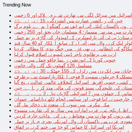
Trending Now
سرائیل میں میزائل لگنے سے بھارتی شہری ہلاک اور 6 زخمی
چین کی رہائشی عمارت میں آتشزدگی، 15 افراد ہلاک
 ہوں پاکستان کیلئے آئی ایم ایف سے گفتگو اہم ہے، بلوم برگ
رت میں مدرسہ مسمار؛ 4 مسلمان جاں بحق اور 250 زخمی
رستان؛ پی ٹی آئی پارلیمنٹرین کے امیدوار کی گاڑی پر بم حملہ
یک کرنے والے سی آئی اے کے سابق اہلکار کو 40 سال قید
اگو کی انتظامیہ نے بھی غزہ میں جنگ بندی کا مطالبہ کردیا
ارب پتی برطانوی تاجر ڈینی لیمبو نے اسلام قبول کرلیا
جنوبی کوریا کے اپوزیشن رہنما چاقو حملے میں زخمی
مسلسل 126 گھنٹوں تک گانے والی خاتون
جاپان میں ایک دن میں زلزلے کے 155 جھٹکے، 30 افراد ہلاک
ارلیمنٹ سے برطرف
کشی، جنوبی افریقہ اسرائیل کیخلاف عالمی عدالت پہنچ گیا
ستان کی علیحدگی پسند قوتوں کی مالی مدد کر رہا ہے: چین
س کے حملوں میں 7 اسرائیلی گاڑیاں تباہ، 3 صہیونی ہلاک
 جارحیت نے اپنا فوجی اور سیاسی انجام لکھ دیا،اسامہ حمدان
مکہ مکرمہ میں سونے کے متعدد نئے ذخائر مل گئے
اظہاریکجہتی، عرب امارات میں سال نو کی تقاریب منسوخ
نے شہریوں کو بھارت میں محتاط رہنے کی ہدایات جاری کردیں
ودی عرب سے پاکستان آنے والے امریکی بحری جہاز پر حملہ
امریکا اور اسرائیل کا حماس کو جڑ سے ختم کرنے پر اتفاق