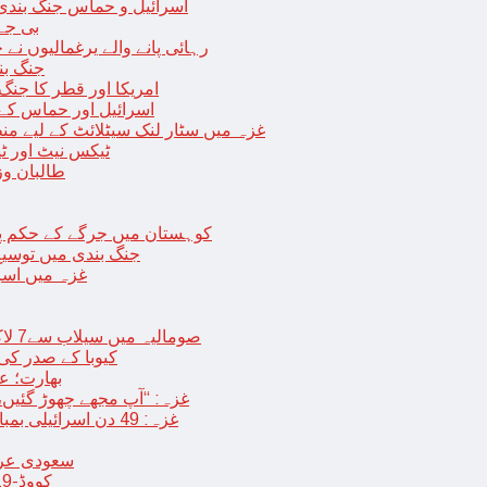
اسرائیل و حماس جنگ بندی میں 2 روز کی توسیع، حماس نے مزید 11 یرغم
بی جے 
رہائی پانے والے یرغمالیوں نے
جنگ بن
امریکا اور قطر کا جنگ
اسرائیل اور حماس کے
غزہ میں سٹار لنک سیٹلائٹ کے لیے م
ٹیکس نیٹ اور ٹی
طالبان وز
< > کوہستان میں جرگے کے حکم 
جنگ بندی میں توسیع 
غزہ میں اسر
صومالیہ میں سیلاب سے7 لاکھ افراد بے گھر،بڑے پیمانے پر زرعی زمین تباہ، پل بھی بہہ گئے
کیوبا کے صدر کی
بھارت؛ عد
غزہ: “آپ مجھے چھوڑ گئیں،
غزہ: 49 دن اسرائیلی بمباری کے بعد عارضی جنگ بندی، فلسطینیوں کی اپنے گھر واپسی
سعودی عرب 
کووڈ-19 کے بعد چین میں ایک اور پُراسرار قسم کی بیماری پھیلنے لگی