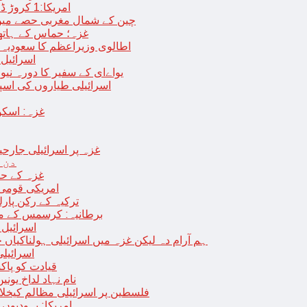
امریکا:1 کروڑ ڈالرز سے زائد مالیت کی ای-سگریٹس اسمگل کرنے کی کوشش
چین کے شمال مغربی حصے میں زلزلے سے ہلاک
غزہ؛ حماس کے ہاتھوں مزید 7 اسرائیلی فوجی ہلاک، 
اطالوی وزیراعظم کا سعودیہ 
اسرائیل کا
یواےای کے سفیر کا دورہ نیو
اسرائیلی طیاروں کی اسپتال اور 
غزہ: اسکو
غزہ پر اسرائیلی جارحیت 70 ویں روز بھی جاری: 18فلسطینی شہید ، در
دن 
“غزہ کے حا
امریکی قومی 
ترکیہ کے رکن پارل
برطانیہ: کرسمس کے موق
اسرائیل 
ہم آرام دہ لیکن غزہ میں اسرائیلی ہولناکیاں ج
اسرائیل
افغان حکومت TTP 
نام نہاد لداخ یون
فلسطین پر اسرائیلی مظالم کیخلاف
امریکا: یہودیو