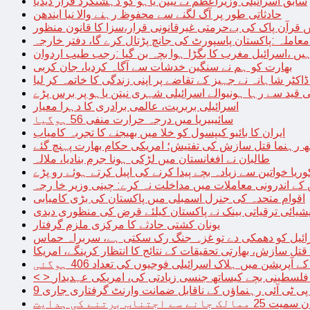
سابق اسرائیلی وزیراعظم نے نیتن یاہو کو دہشتگرد قرار دیدیا
حادثاتی طور پر آگ لگنے سے محفوظ رہنے والا نیا ایندھن
 قرآن پاک کی بےحرمتی غیرقانونی قرار،سزا کا قانون منظور
معاملہ :پاکستان پاسپورٹ کی جانچ پڑتال کرے گا، دفتر خارجہ
ں ،اسرائیل مغرب کا بگڑا ہوا بچہ بن گیا :رجب طیب اردوان
بھارت کو ہم نے سنگین خدشات سے آگاہ کردیا، جان کربی
قید سے رہا ہونیوالے اسرائیلی شہری نیتن یاہو پر برس پڑے
اسرائیلی بربریت، عالمی برادری کا دہرا معیار
سائیبیریا میں درجہ حرارت منفی 56 ہوگیا
ایران کا بائیو کیپسول کو خلا میں بھیجنے کا تجربہ کامیاب
 رہنما قتل سازش کی تفتیش؛ امریکی حکام بھارت پہنچ گئے
طالبان نے افغانستان میں لڑکی ہونا جرم بنادیا، ملالہ
یا خواتین سے زیادہ بچے پیدا کرنے کی اپیل کرتے ہوئے رو پڑے
 کے اندرونی معاملات میں مداخلت نہ کرے: چینی وزیر خا رجہ
اقوام متحدہ کی جنرل اسمبلی میں پاکستان کی بڑی کامیابی
یشیائی ترقیاتی بینک نے پاکستان کیلئے قرض کی منظوری دیدی
یونان کشتی حادثے کا مرکزی ملزم گرفتار
ائیل کو دھمکی دے تو غزہ جنگ رک سکتی ہے، سربراہ حماس
تل سازش، بھارتی تحقیقات کے نتائج کا انتظار کرینگے، امریکا
ے آپریشن میں ہلاک اسرائیلی فوجیوں کی تعداد 406 ہوگئی
میں فلسطینی بچے کیساتھ جنسی زیادتی کی، امریکی عہدیدار
 برتنے کی ہدایت