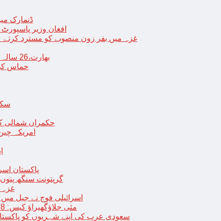
ڈنمارک میں
افغان وزیر پاسپورٹ 
غزہ میں بفر زون منصوبے کو مسترد کرتے ہی
بھارت،26 سالہ ڈاکٹر شاہانہ نے جہیز کے تقاضے پر اپنی زندگی کا خاتمہ کر لیا
حماس کی 
سکھ
حکمراں شمالی کور
امریکہ چین
ا
پاکستان اسر
گرپتونت سنگھ پنوں ق
غزہ ک
< > اسرائیلی فوج نے جیل 
9 مئی جلاؤگھیراؤ کیس: 8 پی ٹی آئی رہنماؤں کے ناقابل ضمانت وارنٹ گرفتاری جاری
سعودی عرب کی اپنے شہریوں کو پاکستان سمیت 25 ممالک جانے سے اجتناب