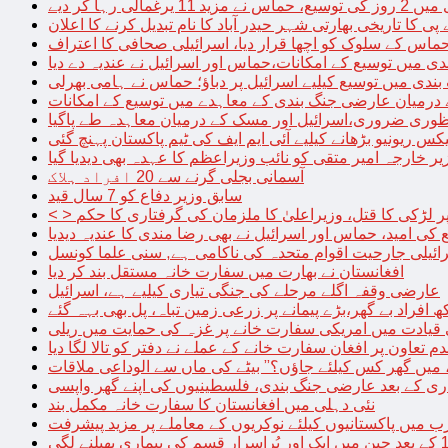
الی رہا کر دیے
پی کا تاریخی بھارتی شہر حیدر آباد کا نام تبدیل کرنے کا اعلان
 حماس کے سلوک کو اچھا قرار دیا، اسرائیلی صحافی کا اعتراف
دی میں توسیع کے امکانات،حماس اور اسرائیل نے عندیہ دے دیا
 بندی میں توسیع کیلیے اسرائیل پر دباؤ؛ حماس نے ہامی بھرلی
 درمیان عارضی جنگ بندی کے معاہدے میں توسیع کے امکانات
نظوری ضروری،اسرائیل اور مسک کے درمیان معاہدہ طے پاگیا
کس ریونیو بڑھانے کیلیے آئی ایم ایف کی ٹیم پاکستان پہنچ گئی
یر خارجہ امیر متقی کو نائب وزیراعظم کا عہدہ بھی دیدیا گیا
آسمانی بجلی گرنے سے 20 افراد ہلاک
سابق وزیر دفاع کو 7 سال قید
پر لڑکی کا قتل، وزیراعلیٰ کا ملزمان کی گرفتاری کا حکم
کی امید، حماس اور اسرائیل نے بھی رضا مندی کا عندیہ دیدیا
ائیلی جارحیت اقوام متحدہ کی ناکامی ہے, سنی علما کونسل
افغانستان نے بھارت میں سفارت خانہ مستقل بند کر دیا
عارضی وقفہ اگلے مرحلے کی جنگی تیاری کیلیے ہے، اسرائیل
 قیادت میں امریکی سفارت خانے پر غزہ کی حمایت میں ریلی
م تعاون پر افغان سفارت خانے کے عملے نے دفتر کو تالا لگا دیا
 میں گھر کس کیلئے جاؤں؟” بیٹے کی ماں سے الوداعی ملاقات
نئی دہلی میں افغانستان کا سفارت خانہ مکمل بند
میں پاکستانیوں کیلئے نوکریوں کے معاملے پر مزید پیشرفت