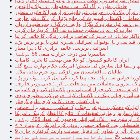
سابق اسرائیلی وزیراعظم نے نیتن یاہو کو دہشتگرد قرار دیدیا
حادثاتی طور پر آگ لگنے سے محفوظ رہنے والا نیا ایندھن
 قرآن پاک کی بےحرمتی غیرقانونی قرار،سزا کا قانون منظور
معاملہ :پاکستان پاسپورٹ کی جانچ پڑتال کرے گا، دفتر خارجہ
ں ،اسرائیل مغرب کا بگڑا ہوا بچہ بن گیا :رجب طیب اردوان
بھارت کو ہم نے سنگین خدشات سے آگاہ کردیا، جان کربی
قید سے رہا ہونیوالے اسرائیلی شہری نیتن یاہو پر برس پڑے
اسرائیلی بربریت، عالمی برادری کا دہرا معیار
سائیبیریا میں درجہ حرارت منفی 56 ہوگیا
ایران کا بائیو کیپسول کو خلا میں بھیجنے کا تجربہ کامیاب
 رہنما قتل سازش کی تفتیش؛ امریکی حکام بھارت پہنچ گئے
طالبان نے افغانستان میں لڑکی ہونا جرم بنادیا، ملالہ
یا خواتین سے زیادہ بچے پیدا کرنے کی اپیل کرتے ہوئے رو پڑے
 کے اندرونی معاملات میں مداخلت نہ کرے: چینی وزیر خا رجہ
اقوام متحدہ کی جنرل اسمبلی میں پاکستان کی بڑی کامیابی
یشیائی ترقیاتی بینک نے پاکستان کیلئے قرض کی منظوری دیدی
یونان کشتی حادثے کا مرکزی ملزم گرفتار
ائیل کو دھمکی دے تو غزہ جنگ رک سکتی ہے، سربراہ حماس
تل سازش، بھارتی تحقیقات کے نتائج کا انتظار کرینگے، امریکا
ے آپریشن میں ہلاک اسرائیلی فوجیوں کی تعداد 406 ہوگئی
میں فلسطینی بچے کیساتھ جنسی زیادتی کی، امریکی عہدیدار
 برتنے کی ہدایت