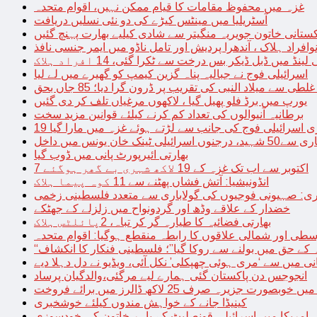
غزہ میں محفوظ مقامات کا قیام ممکن نہیں، اقوام متحدہ
آسٹریلیا میں مینٹس کیڑے کی دو نئی نسلیں دریافت
کستانی خاتون جویریہ منگیتر سے شادی کیلیے بھارت پہنچ گئیں
فراد ہلاک ، آندھرا پردیش اور تامل ناڈو میں ایمر جنسی نافذ
 لینڈ میں ڈبل ڈیکر بس درخت سے ٹکرا گئی، 14 افراد ہلاک
اسرائیلی فوج نے جبالیہ پناہ گزین کیمپ کو گھیرے میں لے لیا
طی سے میلاد النبی کی تقریب پر ڈرون گرا دیا؛ 85 جاں بحق
یورپ میں برڈ فلو پھیل گیا ، لاکھوں مرغیاں تلف کر دی گئیں
برطانیہ آنیوالوں کی تعداد کم کرنے کیلئے قوانین مزید سخت
ری اسرائیلی فوج کی جانب سے لڑتے ہوئے غزہ میں مارا گیا
نک خان یونس میں داخل
بھارتی ائیرپورٹ پانی میں ڈوب گیا
7 اکتوبر سے اب تک غزہ کے 19 لاکھ شہری بے گھر ہوگئے
انڈونیشیا: آتش فشاں پھٹنے سے 11 کوہ پیما ہلاک
اری: صہیونی فوجیوں کی گولاباری سے متعدد فلسطینی زخمی
خضدار کے علاقے وڈھ اور گردونواح میں زلزلے کے جھٹکے
بھارتی فضائیہ کا طیارہ گر کر تباہ، 2پائلٹس ہلاک
طی اور شمالی علاقوں کا رابطہ منقطع ہوگیا: اقوام متحدہ
ہ کے حق میں بولنے سے روکا گیا”؛ فلسطینی فنکار کا انکشاف
یانی میں سے ‘مری ہوئی چھپکلی’ نکل آئی، ویڈیو نے دل دہلا دیے
انجوجس دن پاکستان گئی ہمارے لیے مرگئی،والدگیان پرساد
خوبصورت جزیرہ صرف 25 لاکھ ڈالرز میں برائے فروخت
کینیڈا جانے کے خواہش مندوں کیلئے خوشخبری
امریکا میں اسرائیلی قونصلیٹ کے باہر خاتون کی خودسوزی