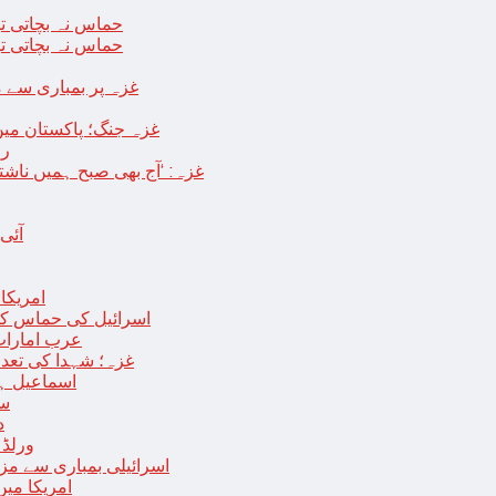
حماس نہ بچاتی تو
حماس نہ بچاتی تو
غزہ پر بمباری سے مزید 250 شہید ، رملہ میں خاتون فلسطینی س
غزہ جنگ؛ پاکستان میں
رو
غزہ: ‘آج بھی صبح ہمیں ناش
آئی
امریکا کا 2030 تک چاند پر ایک بار پھر انسانی
اسرائیل کی حماس کو 35 قیدیوں کی رہائی کے بدلے 7 روزہ جنگ بندی کی 
عرب امارات
غزہ؛ شہدا کی تعداد 20 ہزار ہوگئی، اقوام متحدہ کی قرارداد پر ووٹنگ 
اسماعیل ہن
سا
د
ورلڈ بینک ن
اسرائیلی بمباری سے مزید 100 فلسطینی شہید ، العودہ اسپتال فوجی بیرک می
امریکا میں