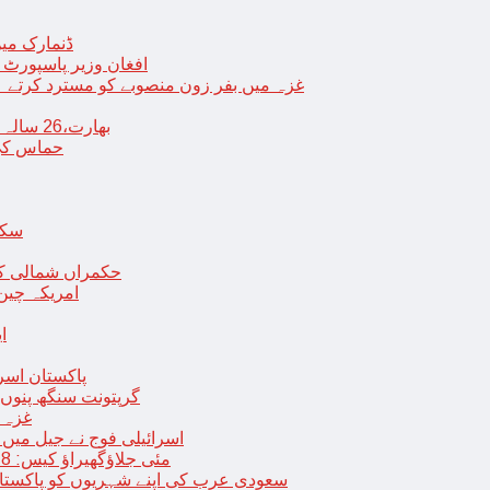
ڈنمارک میں
افغان وزیر پاسپورٹ 
غزہ میں بفر زون منصوبے کو مسترد کرتے ہی
بھارت،26 سالہ ڈاکٹر شاہانہ نے جہیز کے تقاضے پر اپنی زندگی کا خاتمہ کر لیا
حماس کی 
سکھ
حکمراں شمالی کور
امریکہ چین
ا
پاکستان اسر
گرپتونت سنگھ پنوں ق
غزہ ک
< > اسرائیلی فوج نے جیل 
9 مئی جلاؤگھیراؤ کیس: 8 پی ٹی آئی رہنماؤں کے ناقابل ضمانت وارنٹ گرفتاری جاری
سعودی عرب کی اپنے شہریوں کو پاکستان سمیت 25 ممالک جانے سے اجتناب