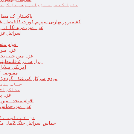
دنیا کے سب سے زیادہ رحم دل کہے
پاکستان کے مطال
کشمیر پر بھارتی سپریم کورٹ کا فیصلہ غی
غزہ میں مزید 10 اسرائیلی فوجی ہلاک؛ 2 یرغمالی فوجیوں کی لاشیں بھی برآمد
اسرائیل غز
ب
اقوام مت
غزہ میں
غزہ میں جتنے بچے قتل ہوئے اُت
18 ہزار سے زائدفلسطی
امریکی میڈیا ن
مقبوضہ ک
مودی سرکار کی غنڈہ گردی؛ حر
حماس ہتھی
مذاکرات 
غزہ پ
اقوام متحدہ میں فلسطینیوں کے 
غزہ میں حماس کی
غزہ؛ حماس سے ل
حماس اسرائیل جنگ،2ماہ مکمل: غزہ شہرتباہ،7ہزاربچوں سمیت16ہزارفلسطینی شہید