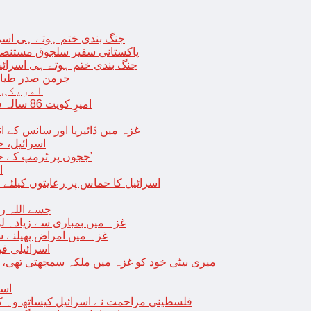
جنگ بندی ختم ہوتے ہی اسرئیل کے 
پاکستانی سفیر سلجوق مستنصر 
جنگ بندی ختم ہوتے ہی اسرائیل کے غ
جرمن صدر طیارے
امریکی 
امیرِ کویت 86 سالہ شیخ نواف الاحمد کی اچانک طبیعت بگڑ گئی؛ اسپتال میں داخل
غزہ میں ڈائیریا اور سانس کے ان
اسرائیل، 
‘ججوں پر ٹرمپ کے حملے روکنے کا واحد طریقہ ہے کہ انہیں جیل میں ڈال دیا جائے’
ا
اسرائیل کا حماس پر رعایتوں کیلئے 
جسے اللہ رکھے؛ غزہ
غزہ میں بمباری سے زیادہ 
غزہ میں امراض پھیلنے 
اسرائیلی فو
میری بیٹی خود کو غزہ میں ملکہ سمجھتی تھی،
اسر
فلسطینی مزاحمت نے اسرائیل کیساتھ وہ ک