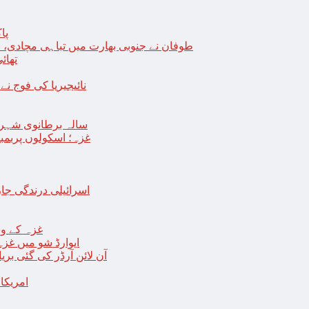
پا
طوفان نے جنوبی بھارت میں تباہی مچادی، نوا
تھائی
نائیجیریا کی فوج نے غل
19 سالہ برطانوی شہ
غزہ؛ اسکولوں پربمباری سے50 شہید، درجنوں اسرائیلی ٹی
اسرائیلی درندگی ج
غزہ کے وس
“ایوارڈ شو میں غز
آن لائن آرڈر کی گئی بر
امریکا میں 