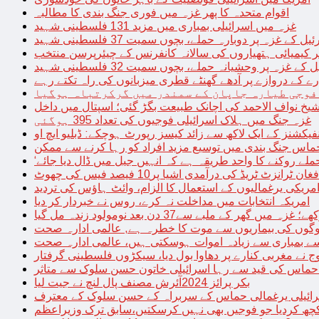
اقوام متحدہ کا پھر غزہ میں فوری جنگ بندی کا مطالبہ
غزہ میں اسرائیلی بمباری میں مزید 131 فلسطینی شہید
غزہ پر دوبارہ حملے، بچوں سمیت 37 فلسطینی شہید
کیمیائی ہتھیاروں کی سالانہ کانفرنس کے چیئرپرسن منتخب
زہ پر وحشیانہ حملے، بچوں سمیت 32 فلسطینی شہید
 کے دروازے پر آدھے گھنٹے قطری میزبانوں کی راہ تکتے رہے
فوجی طیارہ جاپان کے سمندر میں گرکرتباہ ہوگیا
غزہ جنگ میں ہلاک اسرائیلی فوجیوں کی تعداد 395 ہوگئی
فیکشنز کے ایک لاکھ سے زائد کیسز رپورٹ ہوچکے: ڈبلیو ایچ او
حماس جنگ بندی میں توسیع مزید افراد کو رہا کرنے سے ممکن
فغان ٹرانزٹ ٹریڈ کی درآمدی اشیا پر10 فیصد فیس کی چھوٹ
امریکی یرغمالیوں کے استعمال کا الزام، وائٹ ہاؤس کی تردید
امریکہ انتخابات میں مداخلت نہ کرے، روس نے خبردار کر دیا
 میں گھر کے ملبے سے37 دن بعد نومولود زندہ مل گیا
لوگوں کی بیماریوں سے موت کا خطرہ ہے, عالمی ادارہ صحت
سے بمباری سے زیادہ اموات ہوسکتی ہیں، عالمی ادارہ صحت
ج نے مغربی کنارے پر دھاوا بول دیا، سیکڑوں فلسطینی گرفتار
 حماس کی قید سے رہا اسرائیلی خاتون حسن سلوک سے متاثر
بکر پرائز 2024آئرش مصنف پال لنچ نے جیت لیا
ائیلی یرغمالی حماس کے سربراہ کے حسن سلوک کے معترف
چھ کردیا جو فوجیں بھی نہیں کرسکتیں،سابق ترک وزیراعظم