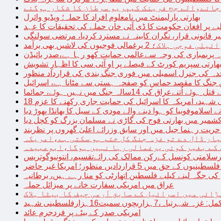
 جانےوالے جج فرینک کیپریو سرطان کا شکار ہوگئے
بھارتی پارلیمنٹ میں نامعلوم افراد کا حملہ؛ ویڈیو وائرل
بے پر افغان حکومت کا ڈی آئی خان حملے کی تحقیقات کا عہد
ر قانونی قرار، نگران کابینہ نے مسترد کردیا، مرتضی سولنگی
ہ پربمباری کی وجہ سےعالمی حمایت کھو رہا ہے،صدر بائیڈن
ھارتی سپریم کورٹ کے فیصلے پر او آئی سی کا اظہارِ تشویش
حدہ کی جنرل اسمبلی میں فوری جنگ بندی کی قرارداد منظور
 جنگ کا مقصد حماس کو صفحہ ہستی سے مٹانا ہے، اسرائیل
نےعراق کی 14سالہ جنگ میں نہیں ہوئے، جمائما
نی شہید، امریکہ کا اسرائیل کی حمایت جاری رکھنے کا عزم
ے اسلاموفوبیا کو ہوا دینے والے مودی کے سیل کا بھانڈا پھوڑ دیا
شمیر میں بھارتی فوج کی گاڑی نے مسلمان بزرگ کو کچل دیا
یت رہنما جیل میں اور سابق وزرائے اعلیٰ گھروں پر نظربند
ار ڈال دے تو غزہ جنگ کل ختم ہو سکتی ہے،امریکہ
کے بغیر کوئی یرغمالی رہا نہیں ہوگا،ابوعبیدہ
رسلامتی کونسل کےرکن ممالک کی رائےتقسیم، انتونیوگوتریس
حق میں 5 قراردادیں منظور؛ امریکا غیر حاضر
 جگہ لینے کیلیے فلسطین اتھارٹی کو منا رہے ہیں، برطانیہ
عراق میں امریکی سفارت خانے پر میزائل حملہ
ڑائی میں اسرائیل کے سابق آرمی چیف کا بیٹا ہلاک
امریکی صدر کے بیٹے پر فردجرم عائد