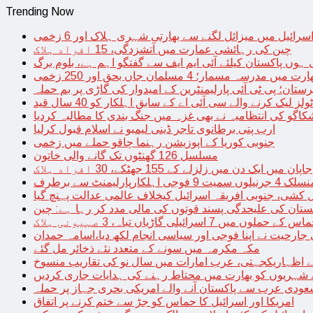
Trending Now
سرائیل میں میزائل لگنے سے بھارتی شہری ہلاک اور 6 زخمی
چین کی رہائشی عمارت میں آتشزدگی، 15 افراد ہلاک
 ہوں پاکستان کیلئے آئی ایم ایف سے گفتگو اہم ہے، بلوم برگ
رت میں مدرسہ مسمار؛ 4 مسلمان جاں بحق اور 250 زخمی
رستان؛ پی ٹی آئی پارلیمنٹرین کے امیدوار کی گاڑی پر بم حملہ
یک کرنے والے سی آئی اے کے سابق اہلکار کو 40 سال قید
اگو کی انتظامیہ نے بھی غزہ میں جنگ بندی کا مطالبہ کردیا
ارب پتی برطانوی تاجر ڈینی لیمبو نے اسلام قبول کرلیا
جنوبی کوریا کے اپوزیشن رہنما چاقو حملے میں زخمی
مسلسل 126 گھنٹوں تک گانے والی خاتون
جاپان میں ایک دن میں زلزلے کے 155 جھٹکے، 30 افراد ہلاک
ارلیمنٹ سے برطرف
کشی، جنوبی افریقہ اسرائیل کیخلاف عالمی عدالت پہنچ گیا
ستان کی علیحدگی پسند قوتوں کی مالی مدد کر رہا ہے: چین
س کے حملوں میں 7 اسرائیلی گاڑیاں تباہ، 3 صہیونی ہلاک
 جارحیت نے اپنا فوجی اور سیاسی انجام لکھ دیا،اسامہ حمدان
مکہ مکرمہ میں سونے کے متعدد نئے ذخائر مل گئے
اظہاریکجہتی، عرب امارات میں سال نو کی تقاریب منسوخ
نے شہریوں کو بھارت میں محتاط رہنے کی ہدایات جاری کردیں
ودی عرب سے پاکستان آنے والے امریکی بحری جہاز پر حملہ
امریکا اور اسرائیل کا حماس کو جڑ سے ختم کرنے پر اتفاق