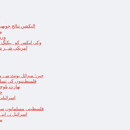
ا
الیکشن نتائج جوبھی
بھا
وزی
وکی لیکس کو ہیکنگ ٹولز ل
امریکی شہر شک
چین؛ میزائل یونٹ سے منسلک 4 جرنیلوں سمیت 9 فوجی اہلکارپ
فلسطینیوں کی نسل 
بھارت بلوچ
حما
اسرائیلی
فلسطینی مسلمانوں سے 
اسرائیل نے اپ
سع