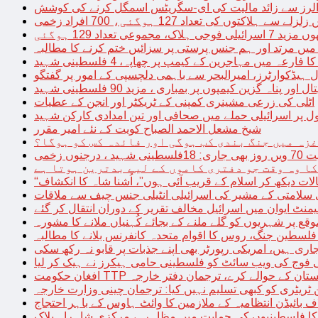
توں کی تعداد 127 ہوگئی، 700 افراد زخمی
مجموعی تعداد 129 ہوگئی
میں مرتد اور ہم جنس پرستی پر سزائیں ختم کرنے کا مطالبہ
 فارعہ میں مہاجرین کے کیمپ پر چھاپہ، 4 فلسطینی شہید
ل ہیڈکوارٹرز، امیرالبحر سے باہمی دلچسپی کے امور پر گفتگو
پناہ گزین کیمپوں پر بمباری ، مزید 90 فلسطینی شہید
اٹلی کی زرعی مشینری کمپنی کے ٹریکٹر اور انجن کے عطیات
ل پر اسرائیلی حملے میں صحافی اور تین امدادی کارکن شہید
شیخ مشعل الاحمد الصباح کویت کے نئے امیر مقرر
غزہ میں جنگ بندی کب ہوگی اور فائدہ کس کو ہوگا؟
جنوں زخمی
کا وہ وقت جو دفتری کاموں کے لیے بدترین ہوتا ہے
لات دیکھ کر اسلام کے قریب آئی ہوں”، اُشنا شاہ کا انکشاف
سلامتی کے مشیر کی اسرائیلی انٹیلی جنس چیف سے ملاقات
یمنٹ ایوان میں اسرائیل مخالف تقریر کے دوران انتقال کر گئے
ع پر شہریوں کو گلے ملنے کے بجائے کُہنیاں ملانے کا مشورہ
فلسطین جنگ، روس کا اقوام متحدہ کانفرنس بلانے کا مطالبہ
اری ہیں، امریکی رپورٹر بھی اپنے جذبات پر قابو نہ رکھ سکی
ی فوج کی ویب سائٹ کو فلسطینی حامی ہیکرز نے ہیک کر لیا
قیادت کو پاکستان کے حوالے کرے، ترجمان دفتر خارجہ
ین ٹریٹری کو کبھی تسلیم نہیں کیا: ترجمان چینی وزارت خارجہ
 بائیڈن انتظامیہ کے ملازمین کا وائٹ ہاوس کے باہر احتجاج
ں کا فلسطینیوں کی حمایت میں مظاہرہ، مرکزی شاہراہ بلاک