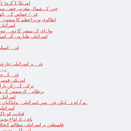
امریکا:1 کروڑ ڈالرز سے زائد مالیت کی ای-سگریٹس اسمگل کرنے کی کوشش
چین کے شمال مغربی حصے میں زلزلے سے ہلاک
غزہ؛ حماس کے ہاتھوں مزید 7 اسرائیلی فوجی ہلاک، 
اطالوی وزیراعظم کا سعودیہ 
اسرائیل کا
یواےای کے سفیر کا دورہ نیو
اسرائیلی طیاروں کی اسپتال اور 
غزہ: اسکو
غزہ پر اسرائیلی جارحیت 70 ویں روز بھی جاری: 18فلسطینی شہید ، در
دن 
“غزہ کے حا
امریکی قومی 
ترکیہ کے رکن پارل
برطانیہ: کرسمس کے موق
اسرائیل 
ہم آرام دہ لیکن غزہ میں اسرائیلی ہولناکیاں ج
اسرائیل
افغان حکومت TTP 
نام نہاد لداخ یون
فلسطین پر اسرائیلی مظالم کیخلاف
امریکا: یہودیو