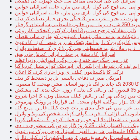
اسرائیل کی کئی اسلامی ممالک سے جنگ چھیڑنے کی دھمکی
 اپنی ہی فوج کی گولہ باری میں مارے جاتے، اسرائیلی خواتین
 اپنی ہی فوج کی گولہ باری میں مارے جاتے، اسرائیلی خواتین
بھارت نے بحیرہ عرب میں 3 جنگی بحری جہاز تعینات کر دیئے
یاستدان گرفتار
ذاتی مفاد کو ترجیح دینے پر3 افغان کرکٹرز کیخلاف کارروائی
 بائیکاٹ مہم سے ملٹی نیشنل کمپنیوں کو بھاری مالی نقصان
س کا یوکرین کے اہم اسٹریٹجک شہر پر قبضہ کرنے کا دعویٰ
تہ نہیں ملا’، شہید فلسطینی بچی کی ڈائری کے صفحات وائرل
اسرائیل کا دمشق پر حملہ، ایرانی کمانڈرجاں بحق
غزہ میں جنگ جلد ختم نہیں ہوگی، اسرائیلی وزیراعظم
 ایم ایف کی شرط، ای ایکس آئی ایم بینک کو آپریشنل کردیا گیا
ترکیہ کا پاکستانیوں کیلئے ای ویزا جاری کرنے کا اعلان
امریکی صدر نے دفاعی پالیسی بل پر دستخط کر دیئے
 مشن بھیجنے کا منصوبہ
پیشکش
 میں زندگی بھر کی رہائش کیلئے مستقل ویزے کا اجرا شروع
پھرموخر
یہ غزہ میں نئی جنگ بندی پر بات چیت کیلئے قاہرہ پہنچ گئے
نپوں کی لڑائی کے قریب گولف کھیلتے شخص کی ویڈیو وائرل
شمن نے اشتعال دلایا تو جوہری حملہ کردیں گے، شمالی کوریا
ے پاکستان کیلئے 35 کروڑ ڈالر قرض کی منظوری دے دی
ں تبدیل
 نئی سیاسی تاریخ، سابق صدر ٹرمپ الیکشن لڑنے کیلیے نااہل