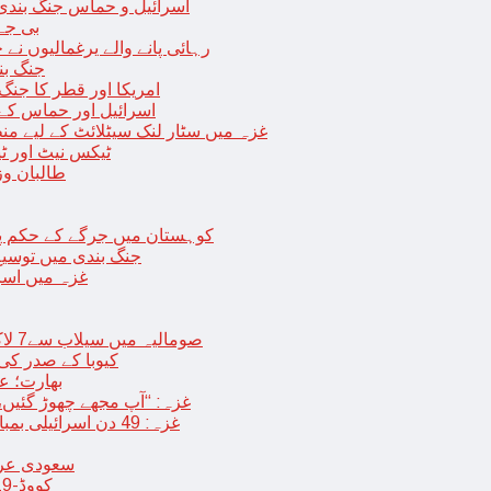
اسرائیل و حماس جنگ بندی میں 2 روز کی توسیع، حماس نے مزید 11 یرغم
بی جے 
رہائی پانے والے یرغمالیوں نے
جنگ بن
امریکا اور قطر کا جنگ
اسرائیل اور حماس کے
غزہ میں سٹار لنک سیٹلائٹ کے لیے م
ٹیکس نیٹ اور ٹی
طالبان وز
< > کوہستان میں جرگے کے حکم 
جنگ بندی میں توسیع 
غزہ میں اسر
صومالیہ میں سیلاب سے7 لاکھ افراد بے گھر،بڑے پیمانے پر زرعی زمین تباہ، پل بھی بہہ گئے
کیوبا کے صدر کی
بھارت؛ عد
غزہ: “آپ مجھے چھوڑ گئیں،
غزہ: 49 دن اسرائیلی بمباری کے بعد عارضی جنگ بندی، فلسطینیوں کی اپنے گھر واپسی
سعودی عرب 
کووڈ-19 کے بعد چین میں ایک اور پُراسرار قسم کی بیماری پھیلنے لگی