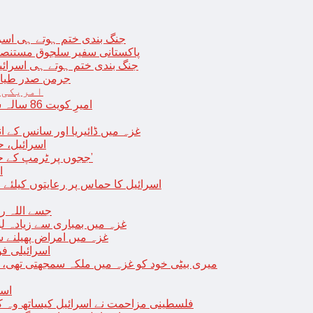
جنگ بندی ختم ہوتے ہی اسرئیل کے 
پاکستانی سفیر سلجوق مستنصر 
جنگ بندی ختم ہوتے ہی اسرائیل کے غ
جرمن صدر طیارے
امریکی 
امیرِ کویت 86 سالہ شیخ نواف الاحمد کی اچانک طبیعت بگڑ گئی؛ اسپتال میں داخل
غزہ میں ڈائیریا اور سانس کے ان
اسرائیل، 
‘ججوں پر ٹرمپ کے حملے روکنے کا واحد طریقہ ہے کہ انہیں جیل میں ڈال دیا جائے’
ا
اسرائیل کا حماس پر رعایتوں کیلئے 
جسے اللہ رکھے؛ غزہ
غزہ میں بمباری سے زیادہ 
غزہ میں امراض پھیلنے 
اسرائیلی فو
میری بیٹی خود کو غزہ میں ملکہ سمجھتی تھی،
اسر
فلسطینی مزاحمت نے اسرائیل کیساتھ وہ ک