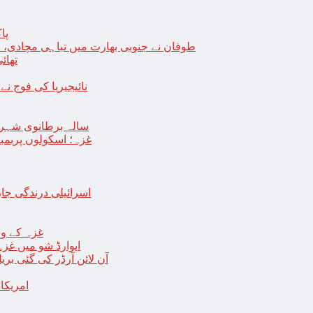
پا
طوفان نے جنوبی بھارت میں تباہی مچادی، نوا
تھائی
نائیجیریا کی فوج نے غل
19 سالہ برطانوی شہ
غزہ؛ اسکولوں پربمباری سے50 شہید، درجنوں اسرائیلی ٹی
اسرائیلی درندگی ج
غزہ کے وس
“ایوارڈ شو میں غز
آن لائن آرڈر کی گئی بر
امریکا میں 