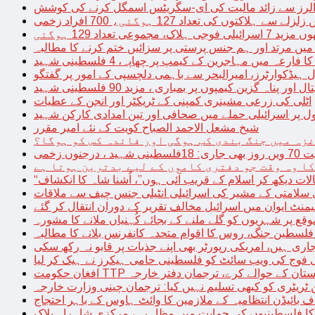
توں کی تعداد 127 ہوگئی، 700 افراد زخمی
مجموعی تعداد 129 ہوگئی
میں مرتد اور ہم جنس پرستی پر سزائیں ختم کرنے کا مطالبہ
 فارعہ میں مہاجرین کے کیمپ پر چھاپہ، 4 فلسطینی شہید
ل ہیڈکوارٹرز، امیرالبحر سے باہمی دلچسپی کے امور پر گفتگو
پناہ گزین کیمپوں پر بمباری ، مزید 90 فلسطینی شہید
اٹلی کی زرعی مشینری کمپنی کے ٹریکٹر اور انجن کے عطیات
ل پر اسرائیلی حملے میں صحافی اور تین امدادی کارکن شہید
شیخ مشعل الاحمد الصباح کویت کے نئے امیر مقرر
غزہ میں جنگ بندی کب ہوگی اور فائدہ کس کو ہوگا؟
جنوں زخمی
کا وہ وقت جو دفتری کاموں کے لیے بدترین ہوتا ہے
لات دیکھ کر اسلام کے قریب آئی ہوں”، اُشنا شاہ کا انکشاف
سلامتی کے مشیر کی اسرائیلی انٹیلی جنس چیف سے ملاقات
یمنٹ ایوان میں اسرائیل مخالف تقریر کے دوران انتقال کر گئے
ع پر شہریوں کو گلے ملنے کے بجائے کُہنیاں ملانے کا مشورہ
فلسطین جنگ، روس کا اقوام متحدہ کانفرنس بلانے کا مطالبہ
اری ہیں، امریکی رپورٹر بھی اپنے جذبات پر قابو نہ رکھ سکی
ی فوج کی ویب سائٹ کو فلسطینی حامی ہیکرز نے ہیک کر لیا
قیادت کو پاکستان کے حوالے کرے، ترجمان دفتر خارجہ
ین ٹریٹری کو کبھی تسلیم نہیں کیا: ترجمان چینی وزارت خارجہ
 بائیڈن انتظامیہ کے ملازمین کا وائٹ ہاوس کے باہر احتجاج
ں کا فلسطینیوں کی حمایت میں مظاہرہ، مرکزی شاہراہ بلاک