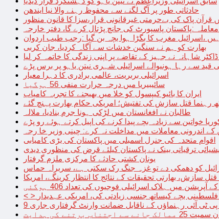
سابق اسرائیلی وزیراعظم نے نیتن یاہو کو دہشتگرد قرار دیدیا
حادثاتی طور پر آگ لگنے سے محفوظ رہنے والا نیا ایندھن
 قرآن پاک کی بےحرمتی غیرقانونی قرار،سزا کا قانون منظور
معاملہ :پاکستان پاسپورٹ کی جانچ پڑتال کرے گا، دفتر خارجہ
ں ،اسرائیل مغرب کا بگڑا ہوا بچہ بن گیا :رجب طیب اردوان
بھارت کو ہم نے سنگین خدشات سے آگاہ کردیا، جان کربی
قید سے رہا ہونیوالے اسرائیلی شہری نیتن یاہو پر برس پڑے
اسرائیلی بربریت، عالمی برادری کا دہرا معیار
سائیبیریا میں درجہ حرارت منفی 56 ہوگیا
ایران کا بائیو کیپسول کو خلا میں بھیجنے کا تجربہ کامیاب
 رہنما قتل سازش کی تفتیش؛ امریکی حکام بھارت پہنچ گئے
طالبان نے افغانستان میں لڑکی ہونا جرم بنادیا، ملالہ
یا خواتین سے زیادہ بچے پیدا کرنے کی اپیل کرتے ہوئے رو پڑے
 کے اندرونی معاملات میں مداخلت نہ کرے: چینی وزیر خا رجہ
اقوام متحدہ کی جنرل اسمبلی میں پاکستان کی بڑی کامیابی
یشیائی ترقیاتی بینک نے پاکستان کیلئے قرض کی منظوری دیدی
یونان کشتی حادثے کا مرکزی ملزم گرفتار
ائیل کو دھمکی دے تو غزہ جنگ رک سکتی ہے، سربراہ حماس
تل سازش، بھارتی تحقیقات کے نتائج کا انتظار کرینگے، امریکا
ے آپریشن میں ہلاک اسرائیلی فوجیوں کی تعداد 406 ہوگئی
میں فلسطینی بچے کیساتھ جنسی زیادتی کی، امریکی عہدیدار
 برتنے کی ہدایت