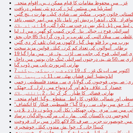
غزہ میں محفوظ مقامات کا قیام ممکن نہیں، اقوام متحدہ
آسٹریلیا میں مینٹس کیڑے کی دو نئی نسلیں دریافت
کستانی خاتون جویریہ منگیتر سے شادی کیلیے بھارت پہنچ گئیں
فراد ہلاک ، آندھرا پردیش اور تامل ناڈو میں ایمر جنسی نافذ
 لینڈ میں ڈبل ڈیکر بس درخت سے ٹکرا گئی، 14 افراد ہلاک
اسرائیلی فوج نے جبالیہ پناہ گزین کیمپ کو گھیرے میں لے لیا
طی سے میلاد النبی کی تقریب پر ڈرون گرا دیا؛ 85 جاں بحق
یورپ میں برڈ فلو پھیل گیا ، لاکھوں مرغیاں تلف کر دی گئیں
برطانیہ آنیوالوں کی تعداد کم کرنے کیلئے قوانین مزید سخت
ری اسرائیلی فوج کی جانب سے لڑتے ہوئے غزہ میں مارا گیا
نک خان یونس میں داخل
بھارتی ائیرپورٹ پانی میں ڈوب گیا
7 اکتوبر سے اب تک غزہ کے 19 لاکھ شہری بے گھر ہوگئے
انڈونیشیا: آتش فشاں پھٹنے سے 11 کوہ پیما ہلاک
اری: صہیونی فوجیوں کی گولاباری سے متعدد فلسطینی زخمی
خضدار کے علاقے وڈھ اور گردونواح میں زلزلے کے جھٹکے
بھارتی فضائیہ کا طیارہ گر کر تباہ، 2پائلٹس ہلاک
طی اور شمالی علاقوں کا رابطہ منقطع ہوگیا: اقوام متحدہ
ہ کے حق میں بولنے سے روکا گیا”؛ فلسطینی فنکار کا انکشاف
یانی میں سے ‘مری ہوئی چھپکلی’ نکل آئی، ویڈیو نے دل دہلا دیے
انجوجس دن پاکستان گئی ہمارے لیے مرگئی،والدگیان پرساد
خوبصورت جزیرہ صرف 25 لاکھ ڈالرز میں برائے فروخت
کینیڈا جانے کے خواہش مندوں کیلئے خوشخبری
امریکا میں اسرائیلی قونصلیٹ کے باہر خاتون کی خودسوزی