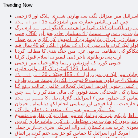
Trending Now
سرائیل میں میزائل لگنے سے بھارتی شہری ہلاک اور 6 زخمی
چین کی رہائشی عمارت میں آتشزدگی، 15 افراد ہلاک
 ہوں پاکستان کیلئے آئی ایم ایف سے گفتگو اہم ہے، بلوم برگ
رت میں مدرسہ مسمار؛ 4 مسلمان جاں بحق اور 250 زخمی
رستان؛ پی ٹی آئی پارلیمنٹرین کے امیدوار کی گاڑی پر بم حملہ
یک کرنے والے سی آئی اے کے سابق اہلکار کو 40 سال قید
اگو کی انتظامیہ نے بھی غزہ میں جنگ بندی کا مطالبہ کردیا
ارب پتی برطانوی تاجر ڈینی لیمبو نے اسلام قبول کرلیا
جنوبی کوریا کے اپوزیشن رہنما چاقو حملے میں زخمی
مسلسل 126 گھنٹوں تک گانے والی خاتون
جاپان میں ایک دن میں زلزلے کے 155 جھٹکے، 30 افراد ہلاک
ارلیمنٹ سے برطرف
کشی، جنوبی افریقہ اسرائیل کیخلاف عالمی عدالت پہنچ گیا
ستان کی علیحدگی پسند قوتوں کی مالی مدد کر رہا ہے: چین
س کے حملوں میں 7 اسرائیلی گاڑیاں تباہ، 3 صہیونی ہلاک
 جارحیت نے اپنا فوجی اور سیاسی انجام لکھ دیا،اسامہ حمدان
مکہ مکرمہ میں سونے کے متعدد نئے ذخائر مل گئے
اظہاریکجہتی، عرب امارات میں سال نو کی تقاریب منسوخ
نے شہریوں کو بھارت میں محتاط رہنے کی ہدایات جاری کردیں
ودی عرب سے پاکستان آنے والے امریکی بحری جہاز پر حملہ
امریکا اور اسرائیل کا حماس کو جڑ سے ختم کرنے پر اتفاق