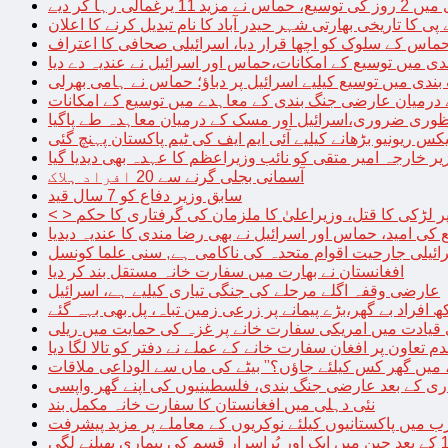
الی رہا کر دیے
پی کا تاریخی بھارتی شہر حیدر آباد کا نام تبدیل کرنے کا اعلان
 حماس کے سلوک کو اچھا قرار دیا، اسرائیلی صحافی کا اعتراف
دی میں توسیع کے امکانات،حماس اور اسرائیل نے عندیہ دے دیا
 بندی میں توسیع کیلیے اسرائیل پر دباؤ؛ حماس نے ہامی بھرلی
 درمیان عارضی جنگ بندی کے معاہدے میں توسیع کے امکانات
نظوری ضروری،اسرائیل اور مسک کے درمیان معاہدہ طے پاگیا
کس ریونیو بڑھانے کیلیے آئی ایم ایف کی ٹیم پاکستان پہنچ گئی
یر خارجہ امیر متقی کو نائب وزیراعظم کا عہدہ بھی دیدیا گیا
آسمانی بجلی گرنے سے 20 افراد ہلاک
سابق وزیر دفاع کو 7 سال قید
پر لڑکی کا قتل، وزیراعلیٰ کا ملزمان کی گرفتاری کا حکم
کی امید، حماس اور اسرائیل نے بھی رضا مندی کا عندیہ دیدیا
ائیلی جارحیت اقوام متحدہ کی ناکامی ہے, سنی علما کونسل
افغانستان نے بھارت میں سفارت خانہ مستقل بند کر دیا
عارضی وقفہ اگلے مرحلے کی جنگی تیاری کیلیے ہے، اسرائیل
 قیادت میں امریکی سفارت خانے پر غزہ کی حمایت میں ریلی
م تعاون پر افغان سفارت خانے کے عملے نے دفتر کو تالا لگا دیا
 میں گھر کس کیلئے جاؤں؟” بیٹے کی ماں سے الوداعی ملاقات
نئی دہلی میں افغانستان کا سفارت خانہ مکمل بند
میں پاکستانیوں کیلئے نوکریوں کے معاملے پر مزید پیشرفت