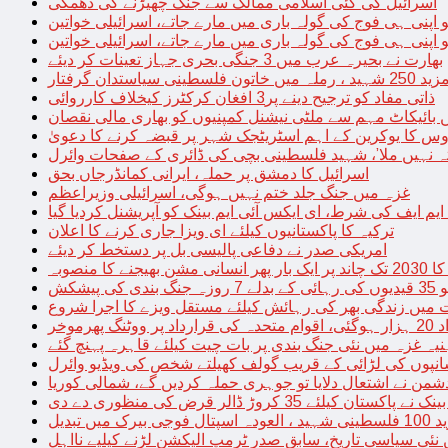
اسرائیل کی کئی اسلامی ممالک سے جنگ چھیڑنے کی دھمکی
 اپنی ہی فوج کی گولہ باری میں مارے جاتے، اسرائیلی خواتین
 اپنی ہی فوج کی گولہ باری میں مارے جاتے، اسرائیلی خواتین
بھارت نے بحیرہ عرب میں 3 جنگی بحری جہاز تعینات کر دیئے
یاستدان گرفتار
ذاتی مفاد کو ترجیح دینے پر3 افغان کرکٹرز کیخلاف کارروائی
 بائیکاٹ مہم سے ملٹی نیشنل کمپنیوں کو بھاری مالی نقصان
س کا یوکرین کے اہم اسٹریٹجک شہر پر قبضہ کرنے کا دعویٰ
تہ نہیں ملا’، شہید فلسطینی بچی کی ڈائری کے صفحات وائرل
اسرائیل کا دمشق پر حملہ، ایرانی کمانڈرجاں بحق
غزہ میں جنگ جلد ختم نہیں ہوگی، اسرائیلی وزیراعظم
 ایم ایف کی شرط، ای ایکس آئی ایم بینک کو آپریشنل کردیا گیا
ترکیہ کا پاکستانیوں کیلئے ای ویزا جاری کرنے کا اعلان
امریکی صدر نے دفاعی پالیسی بل پر دستخط کر دیئے
 مشن بھیجنے کا منصوبہ
پیشکش
 میں زندگی بھر کی رہائش کیلئے مستقل ویزے کا اجرا شروع
پھرموخر
یہ غزہ میں نئی جنگ بندی پر بات چیت کیلئے قاہرہ پہنچ گئے
نپوں کی لڑائی کے قریب گولف کھیلتے شخص کی ویڈیو وائرل
شمن نے اشتعال دلایا تو جوہری حملہ کردیں گے، شمالی کوریا
ے پاکستان کیلئے 35 کروڑ ڈالر قرض کی منظوری دے دی
ں تبدیل
 نئی سیاسی تاریخ، سابق صدر ٹرمپ الیکشن لڑنے کیلیے نااہل