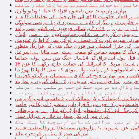
 جانےوالے جج فرینک کیپریو سرطان کا شکار ہوگئے
بھارتی پارلیمنٹ میں نامعلوم افراد کا حملہ؛ ویڈیو وائرل
بے پر افغان حکومت کا ڈی آئی خان حملے کی تحقیقات کا عہد
ر قانونی قرار، نگران کابینہ نے مسترد کردیا، مرتضی سولنگی
ہ پربمباری کی وجہ سےعالمی حمایت کھو رہا ہے،صدر بائیڈن
ھارتی سپریم کورٹ کے فیصلے پر او آئی سی کا اظہارِ تشویش
حدہ کی جنرل اسمبلی میں فوری جنگ بندی کی قرارداد منظور
 جنگ کا مقصد حماس کو صفحہ ہستی سے مٹانا ہے، اسرائیل
نےعراق کی 14سالہ جنگ میں نہیں ہوئے، جمائما
نی شہید، امریکہ کا اسرائیل کی حمایت جاری رکھنے کا عزم
ے اسلاموفوبیا کو ہوا دینے والے مودی کے سیل کا بھانڈا پھوڑ دیا
شمیر میں بھارتی فوج کی گاڑی نے مسلمان بزرگ کو کچل دیا
یت رہنما جیل میں اور سابق وزرائے اعلیٰ گھروں پر نظربند
ار ڈال دے تو غزہ جنگ کل ختم ہو سکتی ہے،امریکہ
کے بغیر کوئی یرغمالی رہا نہیں ہوگا،ابوعبیدہ
رسلامتی کونسل کےرکن ممالک کی رائےتقسیم، انتونیوگوتریس
حق میں 5 قراردادیں منظور؛ امریکا غیر حاضر
 جگہ لینے کیلیے فلسطین اتھارٹی کو منا رہے ہیں، برطانیہ
عراق میں امریکی سفارت خانے پر میزائل حملہ
ڑائی میں اسرائیل کے سابق آرمی چیف کا بیٹا ہلاک
امریکی صدر کے بیٹے پر فردجرم عائد