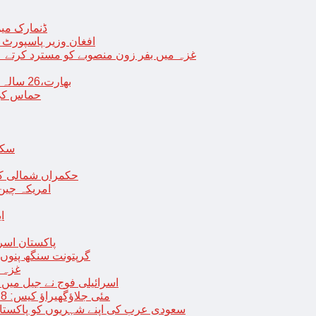
ڈنمارک میں
افغان وزیر پاسپورٹ 
غزہ میں بفر زون منصوبے کو مسترد کرتے ہی
بھارت،26 سالہ ڈاکٹر شاہانہ نے جہیز کے تقاضے پر اپنی زندگی کا خاتمہ کر لیا
حماس کی 
سکھ
حکمراں شمالی کور
امریکہ چین
ا
پاکستان اسر
گرپتونت سنگھ پنوں ق
غزہ ک
< > اسرائیلی فوج نے جیل 
9 مئی جلاؤگھیراؤ کیس: 8 پی ٹی آئی رہنماؤں کے ناقابل ضمانت وارنٹ گرفتاری جاری
سعودی عرب کی اپنے شہریوں کو پاکستان سمیت 25 ممالک جانے سے اجتناب