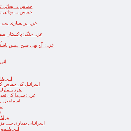
حماس نہ بچاتی تو
حماس نہ بچاتی تو
غزہ پر بمباری سے مزید 250 شہید ، رملہ میں خاتون فلسطینی س
غزہ جنگ؛ پاکستان میں
رو
غزہ: ‘آج بھی صبح ہمیں ناش
آئی
امریکا کا 2030 تک چاند پر ایک بار پھر انسانی
اسرائیل کی حماس کو 35 قیدیوں کی رہائی کے بدلے 7 روزہ جنگ بندی کی 
عرب امارات
غزہ؛ شہدا کی تعداد 20 ہزار ہوگئی، اقوام متحدہ کی قرارداد پر ووٹنگ 
اسماعیل ہن
سا
د
ورلڈ بینک ن
اسرائیلی بمباری سے مزید 100 فلسطینی شہید ، العودہ اسپتال فوجی بیرک می
امریکا میں