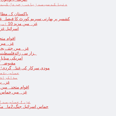
دنیا کے سب سے زیادہ رحم دل کہے
پاکستان کے مطال
کشمیر پر بھارتی سپریم کورٹ کا فیصلہ غی
غزہ میں مزید 10 اسرائیلی فوجی ہلاک؛ 2 یرغمالی فوجیوں کی لاشیں بھی برآمد
اسرائیل غز
ب
اقوام مت
غزہ میں
غزہ میں جتنے بچے قتل ہوئے اُت
18 ہزار سے زائدفلسطی
امریکی میڈیا ن
مقبوضہ ک
مودی سرکار کی غنڈہ گردی؛ حر
حماس ہتھی
مذاکرات 
غزہ پ
اقوام متحدہ میں فلسطینیوں کے 
غزہ میں حماس کی
غزہ؛ حماس سے ل
حماس اسرائیل جنگ،2ماہ مکمل: غزہ شہرتباہ،7ہزاربچوں سمیت16ہزارفلسطینی شہید