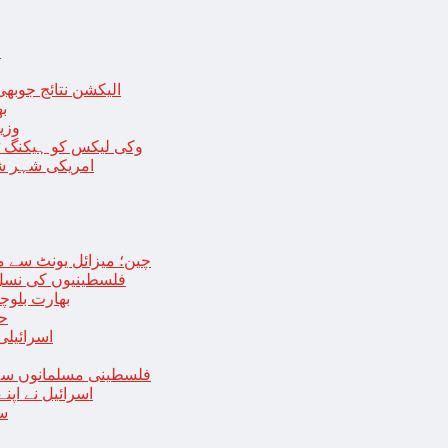
ا
الیکشن نتائج جوبھی
بھا
وزی
وکی لیکس کو ہیکنگ ٹولز ل
امریکی شہر شک
چین؛ میزائل یونٹ سے منسلک 4 جرنیلوں سمیت 9 فوجی اہلکارپ
فلسطینیوں کی نسل 
بھارت بلوچ
حما
اسرائیلی
فلسطینی مسلمانوں سے 
اسرائیل نے اپ
سع