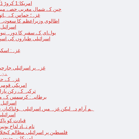
امریکا:1 کروڑ ڈالرز سے زائد مالیت کی ای-سگریٹس اسمگل کرنے کی کوشش
چین کے شمال مغربی حصے میں زلزلے سے ہلاک
غزہ؛ حماس کے ہاتھوں مزید 7 اسرائیلی فوجی ہلاک، 
اطالوی وزیراعظم کا سعودیہ 
اسرائیل کا
یواےای کے سفیر کا دورہ نیو
اسرائیلی طیاروں کی اسپتال اور 
غزہ: اسکو
غزہ پر اسرائیلی جارحیت 70 ویں روز بھی جاری: 18فلسطینی شہید ، در
دن 
“غزہ کے حا
امریکی قومی 
ترکیہ کے رکن پارل
برطانیہ: کرسمس کے موق
اسرائیل 
ہم آرام دہ لیکن غزہ میں اسرائیلی ہولناکیاں ج
اسرائیل
افغان حکومت TTP 
نام نہاد لداخ یون
فلسطین پر اسرائیلی مظالم کیخلاف
امریکا: یہودیو