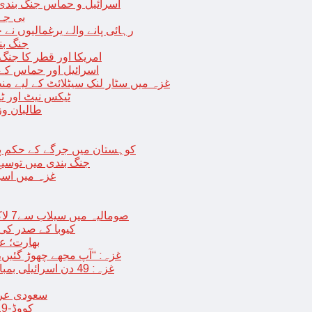
اسرائیل و حماس جنگ بندی میں 2 روز کی توسیع، حماس نے مزید 11 یرغم
بی جے 
رہائی پانے والے یرغمالیوں نے
جنگ بن
امریکا اور قطر کا جنگ
اسرائیل اور حماس کے
غزہ میں سٹار لنک سیٹلائٹ کے لیے م
ٹیکس نیٹ اور ٹی
طالبان وز
< > کوہستان میں جرگے کے حکم 
جنگ بندی میں توسیع 
غزہ میں اسر
صومالیہ میں سیلاب سے7 لاکھ افراد بے گھر،بڑے پیمانے پر زرعی زمین تباہ، پل بھی بہہ گئے
کیوبا کے صدر کی
بھارت؛ عد
غزہ: “آپ مجھے چھوڑ گئیں،
غزہ: 49 دن اسرائیلی بمباری کے بعد عارضی جنگ بندی، فلسطینیوں کی اپنے گھر واپسی
سعودی عرب 
کووڈ-19 کے بعد چین میں ایک اور پُراسرار قسم کی بیماری پھیلنے لگی