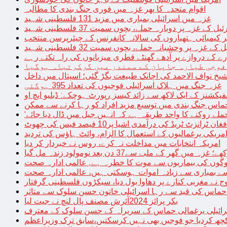
اقوام متحدہ کا پھر غزہ میں فوری جنگ بندی کا مطالبہ
غزہ میں اسرائیلی بمباری میں مزید 131 فلسطینی شہید
غزہ پر دوبارہ حملے، بچوں سمیت 37 فلسطینی شہید
کیمیائی ہتھیاروں کی سالانہ کانفرنس کے چیئرپرسن منتخب
زہ پر وحشیانہ حملے، بچوں سمیت 32 فلسطینی شہید
 کے دروازے پر آدھے گھنٹے قطری میزبانوں کی راہ تکتے رہے
فوجی طیارہ جاپان کے سمندر میں گرکرتباہ ہوگیا
غزہ جنگ میں ہلاک اسرائیلی فوجیوں کی تعداد 395 ہوگئی
فیکشنز کے ایک لاکھ سے زائد کیسز رپورٹ ہوچکے: ڈبلیو ایچ او
حماس جنگ بندی میں توسیع مزید افراد کو رہا کرنے سے ممکن
فغان ٹرانزٹ ٹریڈ کی درآمدی اشیا پر10 فیصد فیس کی چھوٹ
امریکی یرغمالیوں کے استعمال کا الزام، وائٹ ہاؤس کی تردید
امریکہ انتخابات میں مداخلت نہ کرے، روس نے خبردار کر دیا
 میں گھر کے ملبے سے37 دن بعد نومولود زندہ مل گیا
لوگوں کی بیماریوں سے موت کا خطرہ ہے, عالمی ادارہ صحت
سے بمباری سے زیادہ اموات ہوسکتی ہیں، عالمی ادارہ صحت
ج نے مغربی کنارے پر دھاوا بول دیا، سیکڑوں فلسطینی گرفتار
 حماس کی قید سے رہا اسرائیلی خاتون حسن سلوک سے متاثر
بکر پرائز 2024آئرش مصنف پال لنچ نے جیت لیا
ائیلی یرغمالی حماس کے سربراہ کے حسن سلوک کے معترف
چھ کردیا جو فوجیں بھی نہیں کرسکتیں،سابق ترک وزیراعظم