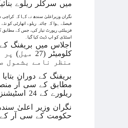
میں سرکلر ریلوے بنائی
فیصلے ہوا کہ چائنہ ریلوے اتھارٹی کو 
اسٹڈی کو اپ ڈیٹ کیا گیا۔
کلومیٹر (27
منظر نامے بشمول صن
بریفنگ کے دوران بتایا
ریلورے کے 24 اسٹیشنز ہونگے اور یومیہ 650000 مسافر سفر کریں گے۔
نگران وزیر اعلیٰ سند
حکومت کے سی آر کے