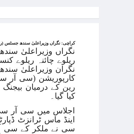
کراچی:
نگراں وزیراعلیٰ سندھ جسٹس (ر) 
نگراں وزیراعلیٰ سندھ
ریلوے چائنہ ریلوے کن
نگران وزیراعلیٰ سندھ
کارپوریشن (سی آر س
رین کے درمیان بیجنگ 
کیا گیا۔
اجلاس میں سی آر سی
اینڈ ماس ٹرانزٹ ڈپار
سی نے ملکر کے سی آر