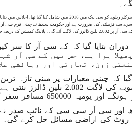
گے۔
امر
امریکا کا 2030 تک چاند پر ایک بار پھر انسانی مشن بھیجنے کا منصوبہ
نئے سرے سے فزیبلٹی کی ضرورت ہے اور حکومت سندھ نے چینی فرم سی آر
فزیبلٹی رپورٹ تیار کی، جس کے مطابق کے سی آر پر 2.002 بلین ڈالرز کی لاگت آئے گی۔ پ
اسرائیل کی حماس کو 35 قیدیوں کی رہائی کے بدلے 7 روزہ جنگ بندی کی پیشکش
عرب امارات میں زندگی 
 میل) پر پھیلا ہوا ہے، جس میں کے سی آ
غزہ؛ شہدا کی تعداد 20 ہزار ہوگئی، اقوام متحدہ کی قرارداد پر ووٹنگ پھرموخر
عتی زون، تجارتی اور رہائشی علا
اسماعیل ہنیہ غزہ میں
 گیا کہ چینی معیارات پر مبنی تازہ ترین
سانپوں کی لڑ
مطابق کے سی آر منصوبے کی لاگت 2.002 ب
دشمن نے اشتع
ورلڈ بینک نے پاکستان کیلئے 35 کروڑ ڈ
ھ اور سی آر سی سی کے نائب صدر نے 
اسرائیلی بمباری سے مزید 100 فلسطینی شہید ، العودہ اسپتال فوجی بیرک میں تبدیل
 روٹ کی اراضی مسائل حل کرے گی۔
امریکا میں نئی سیاسی 