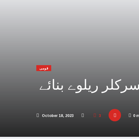
 افریقہ اسرائیل کیخلاف عالمی عدالت پہنچ گیا
یحدگی پسند قوتوں کی مالی مدد کر رہا ہے: چین
اڑیاں تباہ، 3 صہیونی ہلاک
پنا فوجی اور سیاسی انجام لکھ دیا،اسامہ حمدان
مکہ مکرمہ میں سونے کے متعدد نئے ذخائر مل گئے
قومی
تی، عرب امارات میں سال نو کی تقاریب منسوخ
کلر ریلوے بنائے
و بھارت میں محتاط رہنے کی ہدایات جاری کردیں
 پاکستان آنے والے امریکی بحری جہاز پر حملہ
ور اسرائیل کا حماس کو جڑ سے ختم کرنے پر اتفاق
October 18, 2023
3
0 
 کئی اسلامی ممالک سے جنگ چھیڑنے کی دھمکی