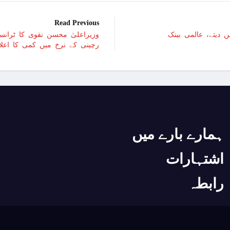
امریکا:1 کروڑ ڈالرز سے زائد مالیت کی ای-سگریٹس اسمگل کرنے کی کوشش
Read Previous
وزیراعلیٰ محسن نقوی کا ٹرانسپ
چین کے شمال مغربی حصے میں زلزلے سے ہلاکتوں کی تعداد 7
رچینی کے نرخ میں کمی کا اعلا
غزہ؛ حماس کے ہاتھوں مزید 7 اسرائیلی فوجی ہلاک، مجموعی تعداد 129 ہوگئی
اطالوی وزیراعظم کا سعودیہ میں مرتد او
اسرائیل کا فارعہ میں مہا
یواےای کے سفیر کا دورہ نیول ہیڈکوارٹر
ہمارے بارے میں
اسرائیلی طیاروں کی اسپتال اور پناہ گزین کیمپ
اشتہارات
اٹلی کی زر
غزہ: اسکول پر اسرائی
رابطہ
غزہ می