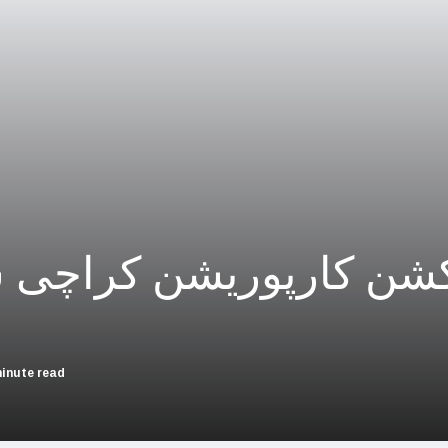
چین؛ میزائل یونٹ سے منسلک 4 جرنیلوں سمیت 9 فوجی اہلکارپارلیمنٹ سے برطرف
فلسطینیوں کی نسل کشی، جنوبی
بھارت بلوچستان کی عل
حماس کے حملوں میں 7 اسرائیلی گ
اسرائیلی جارحیت نے ا
فلسطینی مسلمانوں سے اظہاریکجہ
کشن کارپوریشن کراچی سر
اسرائیل نے اپنے شہریوں ک
سعودی عرب سے
امریکا ا
minute read
اسرائیل کی