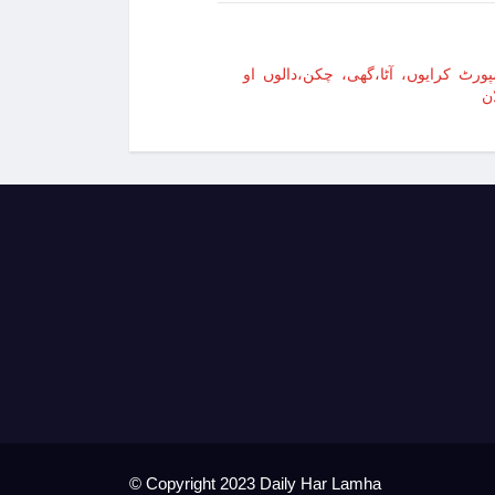
ورٹ کرایوں، آٹا،گھی، چکن،دالوں او
12 ہوگئی، 700 افراد زخمی
ن
ر ہم جنس پرستی پر سزائیں ختم کرنے کا مطالبہ
جرین کے کیمپ پر چھاپہ، 4 فلسطینی شہید
ز، امیرالبحر سے باہمی دلچسپی کے امور پر گفتگو
وں پر بمباری ، مزید 90 فلسطینی شہید
عی مشینری کمپنی کے ٹریکٹر اور انجن کے عطیات
لی حملے میں صحافی اور تین امدادی کارکن شہید
شیخ مشعل الاحمد الصباح کویت کے نئے امیر مقرر
ں جنگ بندی کب ہوگی اور فائدہ کس کو ہوگا؟
© Copyright 2023 Daily Har Lamha