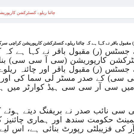
حماس نہ بچاتی تو اپنی ہی فوج
چائنا ریلوے کنسٹرکشن کارپوریش
حماس نہ بچاتی تو اپنی ہی فوج
بھارت نے بحیرہ عرب میں 
غزہ پر بمباری سے مزید 250 شہید ، رملہ میں خاتون فلسطینی سیاستدان گرفتار
مقبول باقر نے کہا ہے کہ چائنا ریلوے کنسٹرکشن کارپوریشن کراچی سرکل
ذاتی مفاد کو ترجیح دین
 جسٹس (ر) مقبول باقر نے کہا ہے کہ 
سٹرکشن کارپوریشن (سی آ سی سی) بنا
غزہ جنگ؛ پاکستان میں بائیکاٹ م
 جسٹس (ر) مقبول باقر اور چائنہ ریلو
روس کا یوکری
ی سی) کے صدر مسٹر لی سما کی اور 
میں سی آر سی سی ہیڈ کوارٹر میں ہو
غزہ: ‘آج بھی صبح ہمیں ناشتہ نہیں ملا
ا
 سی نائب صدر نے بریفنگ دیتے ہوئے ک
غزہ می
ٹمینٹ حکومت سندھ اور ہماری چائنیز 
آئی ایم ایف کی ش
 کی فزیبلٹی رپورٹ بنائی ہے، اس لیے 
ترک