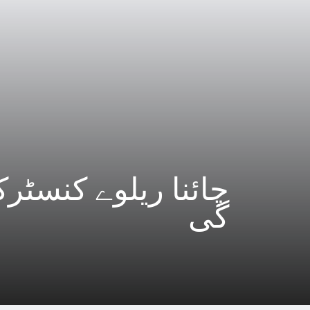
چائنا ریلوے کنسٹر
گی