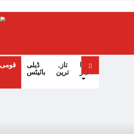
آج کا
تازہ
ڈیلی
قومی
اخبار
ترین
بائیٹس