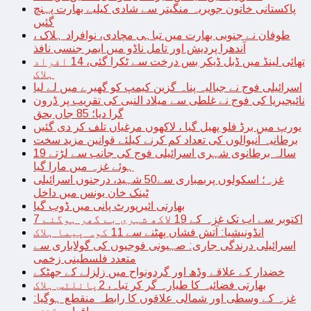
پاکستانی خاتون جویریہ منگیتر سے شادی کیلیے بھارت پہنچ
گئیں
طوفان نے جنوبی بھارت میں تباہی مچادی، نوافراد ہلاک ،
آندھرا پردیش اور تامل ناڈو میں ایمر جنسی نافذ
تھائی لینڈ میں ڈبل ڈیکر بس درخت سے ٹکرا گئی، 14 افراد
ہلاک
اسرائیلی فوج نے جبالیہ پناہ گزین کیمپ کو گھیرے میں لے لیا
نائیجیریا کی فوج نے غلطی سے میلاد النبی کی تقریب پر ڈرون
گرا دیا؛ 85 جاں بحق
یورپ میں برڈ فلو پھیل گیا ، لاکھوں مرغیاں تلف کر دی گئیں
برطانیہ آنیوالوں کی تعداد کم کرنے کیلئے قوانین مزید سخت
19 سالہ برطانوی شہری اسرائیلی فوج کی جانب سے لڑتے
ہوئے غزہ میں مارا گیا
غزہ؛ اسکولوں پربمباری سے50 شہید، درجنوں اسرائیلی
ٹینک خان یونس میں داخل
بھارتی ائیرپورٹ پانی میں ڈوب گیا
7 اکتوبر سے اب تک غزہ کے 19 لاکھ شہری بے گھر ہوگئے
انڈونیشیا: آتش فشاں پھٹنے سے 11 کوہ پیما ہلاک
اسرائیلی درندگی جاری: صہیونی فوجیوں کی گولاباری سے
متعدد فلسطینی زخمی
خضدار کے علاقے وڈھ اور گردونواح میں زلزلے کے جھٹکے
بھارتی فضائیہ کا طیارہ گر کر تباہ، 2پائلٹس ہلاک
غزہ کے وسطی اور شمالی علاقوں کا رابطہ منقطع ہوگیا: