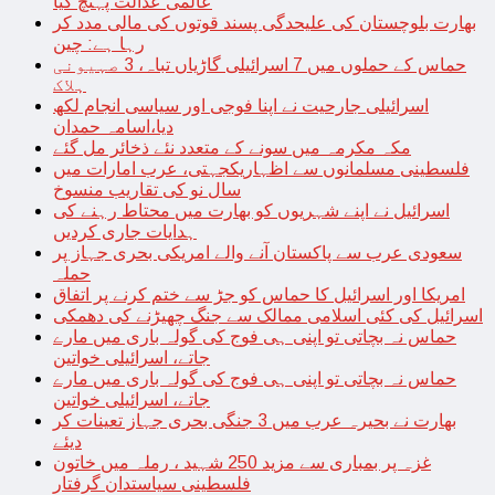
عالمی عدالت پہنچ گیا
بھارت بلوچستان کی علیحدگی پسند قوتوں کی مالی مدد کر
رہا ہے: چین
حماس کے حملوں میں 7 اسرائیلی گاڑیاں تباہ، 3 صہیونی
ہلاک
اسرائیلی جارحیت نے اپنا فوجی اور سیاسی انجام لکھ
دیا،اسامہ حمدان
مکہ مکرمہ میں سونے کے متعدد نئے ذخائر مل گئے
فلسطینی مسلمانوں سے اظہاریکجہتی، عرب امارات میں
سال نو کی تقاریب منسوخ
اسرائیل نے اپنے شہریوں کو بھارت میں محتاط رہنے کی
ہدایات جاری کردیں
سعودی عرب سے پاکستان آنے والے امریکی بحری جہاز پر
حملہ
امریکا اور اسرائیل کا حماس کو جڑ سے ختم کرنے پر اتفاق
اسرائیل کی کئی اسلامی ممالک سے جنگ چھیڑنے کی دھمکی
حماس نہ بچاتی تو اپنی ہی فوج کی گولہ باری میں مارے
جاتے، اسرائیلی خواتین
حماس نہ بچاتی تو اپنی ہی فوج کی گولہ باری میں مارے
جاتے، اسرائیلی خواتین
بھارت نے بحیرہ عرب میں 3 جنگی بحری جہاز تعینات کر
دیئے
غزہ پر بمباری سے مزید 250 شہید ، رملہ میں خاتون
فلسطینی سیاستدان گرفتار