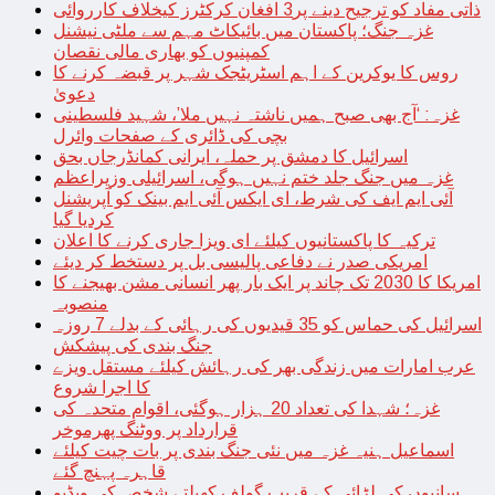
ذاتی مفاد کو ترجیح دینے پر3 افغان کرکٹرز کیخلاف کارروائی
غزہ جنگ؛ پاکستان میں بائیکاٹ مہم سے ملٹی نیشنل
کمپنیوں کو بھاری مالی نقصان
روس کا یوکرین کے اہم اسٹریٹجک شہر پر قبضہ کرنے کا
دعویٰ
غزہ: ‘آج بھی صبح ہمیں ناشتہ نہیں ملا’، شہید فلسطینی
بچی کی ڈائری کے صفحات وائرل
اسرائیل کا دمشق پر حملہ، ایرانی کمانڈرجاں بحق
غزہ میں جنگ جلد ختم نہیں ہوگی، اسرائیلی وزیراعظم
آئی ایم ایف کی شرط، ای ایکس آئی ایم بینک کو آپریشنل
کردیا گیا
ترکیہ کا پاکستانیوں کیلئے ای ویزا جاری کرنے کا اعلان
امریکی صدر نے دفاعی پالیسی بل پر دستخط کر دیئے
امریکا کا 2030 تک چاند پر ایک بار پھر انسانی مشن بھیجنے کا
منصوبہ
اسرائیل کی حماس کو 35 قیدیوں کی رہائی کے بدلے 7 روزہ
جنگ بندی کی پیشکش
عرب امارات میں زندگی بھر کی رہائش کیلئے مستقل ویزے
کا اجرا شروع
غزہ؛ شہدا کی تعداد 20 ہزار ہوگئی، اقوام متحدہ کی
قرارداد پر ووٹنگ پھرموخر
اسماعیل ہنیہ غزہ میں نئی جنگ بندی پر بات چیت کیلئے
قاہرہ پہنچ گئے
سانپوں کی لڑائی کے قریب گولف کھیلتے شخص کی ویڈیو