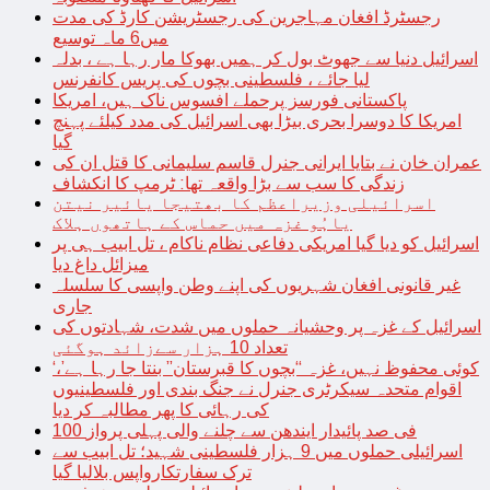
رجسٹرڈ افغان مہاجرین کی رجسٹریشن کارڈ کی مدت
میں6 ماہ توسیع
اسرائیل دنیا سے جھوٹ بول کر ہمیں بھوکا مار رہا ہے ، بدلہ
لیا جائے ، فلسطینی بچوں کی پریس کانفرنس
پاکستانی فورسز پرحملے افسوس ناک ہیں، امریکا
امریکا کا دوسرا بحری بیڑا بھی اسرائیل کی مدد کیلئے پہنچ
گیا
عمران خان نے بتایا ایرانی جنرل قاسم سلیمانی کا قتل ان کی
زندگی کا سب سے بڑا واقعہ تھا: ٹرمپ کا انکشاف
اسرائیلی وزیراعظم کا بھتیجا یائیر نیتن
یاہُو غزہ میں حماس کے ہاتھوں ہلاک
اسرائیل کو دیا گیا امریکی دفاعی نظام ناکام ، تل ابیب ہی پر
میزائل داغ دیا
غیر قانونی افغان شہریوں کی اپنے وطن واپسی کا سلسلہ
جاری
اسرائیل کے غزہ پر وحشیانہ حملوں میں شدت، شہادتوں کی
تعداد 10 ہزار سےزائد ہوگئی
‘کوئی محفوظ نہیں، غزہ “بچوں کا قبرستان” بنتا جا رہا ہے’،
اقوام متحدہ سیکرٹری جنرل نے جنگ بندی اور فلسطینیوں
کی رہائی کا پھر مطالبہ کر دیا
100 فی صد پائیدار ایندھن سے چلنے والی پہلی پرواز
اسرائیلی حملوں میں 9 ہزار فلسطینی شہید؛ تل ابیب سے
ترک سفارتکارواپس بلالیا گیا