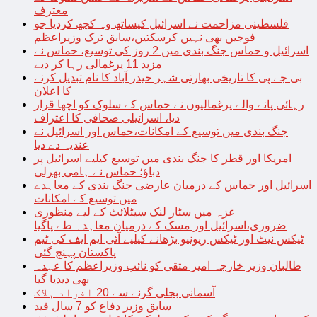
معترف
فلسطینی مزاحمت نے اسرائیل کیساتھ وہ کچھ کردیا جو
فوجیں بھی نہیں کرسکتیں،سابق ترک وزیراعظم
اسرائیل و حماس جنگ بندی میں 2 روز کی توسیع، حماس نے
مزید 11 یرغمالی رہا کر دیے
بی جے پی کا تاریخی بھارتی شہر حیدر آباد کا نام تبدیل کرنے
کا اعلان
رہائی پانے والے یرغمالیوں نے حماس کے سلوک کو اچھا قرار
دیا، اسرائیلی صحافی کا اعتراف
جنگ بندی میں توسیع کے امکانات،حماس اور اسرائیل نے
عندیہ دے دیا
امریکا اور قطر کا جنگ بندی میں توسیع کیلیے اسرائیل پر
دباؤ؛ حماس نے ہامی بھرلی
اسرائیل اور حماس کے درمیان عارضی جنگ بندی کے معاہدے
میں توسیع کے امکانات
غزہ میں سٹار لنک سیٹلائٹ کے لیے منظوری
ضروری،اسرائیل اور مسک کے درمیان معاہدہ طے پاگیا
ٹیکس نیٹ اور ٹیکس ریونیو بڑھانے کیلیے آئی ایم ایف کی ٹیم
پاکستان پہنچ گئی
طالبان وزیر خارجہ امیر متقی کو نائب وزیراعظم کا عہدہ
بھی دیدیا گیا
آسمانی بجلی گرنے سے 20 افراد ہلاک
سابق وزیر دفاع کو 7 سال قید