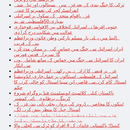
ترکی کا جنگ بندی کے بعد غزہ میں ہسپتالوں اور تباہ شدہ
انفرانسٹرکچر کی تعمیرنو کا عندیہ
غزہ ،اقوام متحدہ کے سکول پر اسرائیلی
بمباری،50فلسطینی شہید
جنوبی افریقا نے اسرائیل کیخلاف بین الاقوامی فوجداری
عدالت میں شکایت درج کرا دی
ہالینڈ میں پہلی بار مسلم تارکین وطن خاتون وزیراعظم
بننے کے قریب
ایران اسرائیل سے جنگ میں حماس کی ہر ممکن مدد کرے
گا: سربراہ قدس فورس
ایران کا اسرائیل سے جنگ میں حماس کے ساتھ شامل ہونے
سے انکار
غزہ پر قبضے کا ارادہ نہیں رکھتے: اسرائیلی وزیراعظم
اسرائیل کے فلسطینی اسپتالوں پر حملےجاری، انڈونیشیا
اسپتال کام کرنےسے قاصر، ابن سینا اسپتال کو خالی کرنے کا
حکم
پاکستان کیلیے کلائمیٹ انویسٹمنٹ فنڈ پروگرام شروع
کرینگے، برطانوی ہائی کمشنر
ٹینکوں کا محاصرہ، ڈرونز کی پرواز، بجلی پانی بند، غزہ کے
اسپتال جیل کا منظر پیش کرنے لگے
غزہ میں انڈونیشیا اسپتال مکمل غیر فعال،
مریضوں کا علاج ناممکن ہوگیا
کینیڈا؛ پاکستانی خاندان کے 4 افراد کو ٹرک سے کچلنے والا