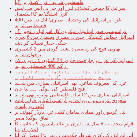
فلسطینی شہید ، غزہ کھنڈر بن گیا
اسرائیل کا حماس کیخلاف لیزر اور جی پی ایس سے لیس
‘آئرن اسٹنگ’ بم کا استعمال
غزہ پر اسرائیل کی وحشیانہ بمباری؛ ایک دن میں 400
فلسطینی شہید
فرانسیسی صدر ایمانوئل میکرون کل اسرائیل پہنچیں گے
اسرائیل حماس کشیدگی چین نے مشرق وسطیٰ میں 6 بحری
جنگی جہاز تعینات کر دیئے
بھارتی فوج کی ریاستی دہشت گردی میں 2 کشمیری
نوجوان شہید
اسرائیل کی غزہ پر جارحیت جاری، 24 گھنٹوں کے دوران کم
از کم 400 فلسطینی شہید
براعظم افریقا میں پایا جانے والا انوکھا
درخت، جسے کاٹنے پر ’لہو‘ رسنے لگتا ہے
غزہ کی معروف شاعرہ بھی اسرائیلی بمباری میں شہید
فتح فلسطین کی ہوگی ہے: ثنا خان
اسرائیلی بمباری میں 12 سالہ فلسطینی یوٹیوبر بھی شہید
سعودی عرب میں زیورات اور آرائشی اشیا پر قرآنی آیات
لکھنے پر پابندی
پناہ گزینوں اور امدادی سامان کیلیے غزہ بارڈر کھولنے پر
اتفاق ہوگیا؛ مصر
اقوام متحدہ نے 8 سال سے ایران پر عائد پابندیوں کے خاتمے کا
اعلان کر دیا
آئی ایم ایف کی کڑی شرط، حکومت نے بھی بڑا فیصلہ کر لیا