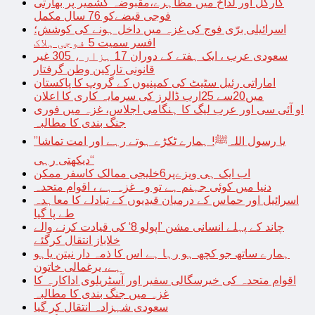
کارگل اور لداخ میں مظاہرے،مقبوضہ کشمیر پر بھارتی
فوجی قبضےکو 76 سال مکمل
اسرائیلی برّی فوج کی غزہ میں داخل ہونے کی کوشش؛
افسر سمیت 5 فوجی ہلاک
سعودی عرب ، ایک ہفتے کے دوران 17 ہزار ، 305 غیر
قانونی تارکین وطن گرفتار
اماراتی رئیل سٹیٹ کی کمپنیوں کے گروپ کا پاکستان
میں20سے 25ارب ڈالرز کی سرمایہ کاری کا اعلان
او آئی سی اور عرب لیگ کا ہنگامی اجلاس، غزہ میں فوری
جنگ بندی کا مطالبہ
’’یا رسول اللہﷺ! ہمارے ٹکڑے ہوتے رہے اور امت تماشا
دیکھتی رہی‘‘
اب ایک ہی ویزےپر6خلیجی ممالک کاسفر ممکن
دنیا میں کوئی جہنم ہے تو وہ غزہ ہے ، اقوام متحدہ
اسرائیل اور حماس کے درمیان قیدیوں کے تبادلے کا معاہدہ
طے پا گیا
چاند کے پہلے انسانی مشن ’اپولو 8‘ کی قیادت کرنے والے
خلاباز انتقال کرگئے
ہمارے ساتھ جو کچھ ہو رہا ہے اس کا ذمہ دار نیتن یاہو
ہے، یرغمالی خاتون
اقوام متحدہ کی خیرسگالی سفیر اور آسٹریلوی اداکارہ کا
غزہ میں جنگ بندی کا مطالبہ
سعودی شہزادہ انتقال کر گیا