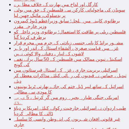
کارگل اور لداخ میں بھارت کے خلاف مظاہرے
سویڈن کی ماحولیاتی کارکن سے فلسطین کے حق میں بولنے
پر بدسلوکی، مائیک چھین لیا
برطانوی کابینہ میں ہلچل؛ سابق وزیراعظم ڈیوڈ کیمرون
وزیر خارجہ مقرر
فلسطین ریلی پر طاقت کا استعمال؛ برطانوی وزیر داخلہ کو
برطرف کردیا گیا
مشہور برانڈ کا بانی جنسی زیادتی کے جرم میں مجرم قرار
غزہ میں قیامت صغریٰ ، الشفاء اسپتال کے اندر اور باہر
لاشوں کے انبار ، دفنانے والا کوئی نہیں
اسکینڈے نیوین ممالک میں فلسطین کے 50 سال پرانے نغمے
کی گونج
اسرائیلی بربریت جاری ، غزہ کے اسپتال قبرستانوں میں
تبدیل ، حماس نے قیدیوں کی رہائی کیلئے مذاکرات معطل کر
دیئے
اسرائیل کے ساتھ لیبر ڈیل ختم کی جائے، بھارتی ٹریڈ یونینوں
کا مودی سے مطالبہ
امریکی جنگی طیارہ بحیرہ روم میں گر کرتباہ، 5 فوجی
ہلاک
طیب اردوان نے اسرائیلی جارحیت رکوانے کیلئے امریکا پر دباؤ
ڈالنے کا مطالبہ کردیا
غیر قانونی افغان شہریوں کی اپنےوطن واپسی کا سلسلہ
جاری