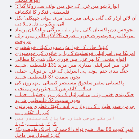
اقوام متحدہ
“ایوارڈ شو میں غزہ کے حق میں بولنے سے روکا گیا”؛
فلسطینی فنکار کا انکشاف
آن لائن آرڈر کی گئی بریانی میں سے ‘مری ہوئی چھپکلی’ نکل
آئی، ویڈیو نے دل دہلا دیے
انجوجس دن پاکستان گئی ہمارے لیے مرگئی،والدگیان پرساد
امریکا میں خوبصورت جزیرہ صرف 25 لاکھ ڈالرز میں برائے
فروخت
کینیڈا جانے کے خواہش مندوں کیلئے خوشخبری
امریکا میں اسرائیلی قونصلیٹ کے باہر خاتون کی خودسوزی
اقوام متحدہ کا پھر غزہ میں فوری جنگ بندی کا مطالبہ
غزہ میں اسرائیلی بمباری میں مزید 131 فلسطینی شہید
جنگ بندی ختم ہوتے ہی اسرئیل کے غزہ پر دوبارہ حملے،
بچوں سمیت 37 فلسطینی شہید
پاکستانی سفیر سلجوق مستنصر کیمیائی ہتھیاروں کی
سالانہ کانفرنس کے چیئرپرسن منتخب
جنگ بندی ختم ہوتے ہی اسرائیل کے غزہ پر وحشیانہ حملے،
بچوں سمیت 32 فلسطینی شہید
جرمن صدر طیارے کے دروازے پر آدھے گھنٹے قطری میزبانوں
کی راہ تکتے رہے
امریکی فوجی طیارہ جاپان کے سمندر میں
گرکرتباہ ہوگیا
امیرِ کویت 86 سالہ شیخ نواف الاحمد کی اچانک طبیعت بگڑ
گئی؛ اسپتال میں داخل