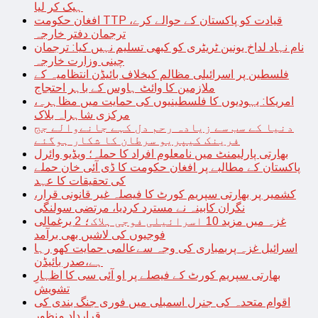
ہیک کر لیا
افغان حکومت TTP قیادت کو پاکستان کے حوالے کرے،
ترجمان دفتر خارجہ
نام نہاد لداخ یونین ٹریٹری کو کبھی تسلیم نہیں کیا: ترجمان
چینی وزارت خارجہ
فلسطین پر اسرائیلی مظالم کیخلاف بائیڈن انتظامیہ کے
ملازمین کا وائٹ ہاوس کے باہر احتجاج
امریکا: یہودیوں کا فلسطینیوں کی حمایت میں مظاہرہ،
مرکزی شاہراہ بلاک
دنیا کے سب سے زیادہ رحم دل کہے جانےوالے جج
فرینک کیپریو سرطان کا شکار ہوگئے
بھارتی پارلیمنٹ میں نامعلوم افراد کا حملہ؛ ویڈیو وائرل
پاکستان کے مطالبے پر افغان حکومت کا ڈی آئی خان حملے
کی تحقیقات کا عہد
کشمیر پر بھارتی سپریم کورٹ کا فیصلہ غیر قانونی قرار،
نگران کابینہ نے مسترد کردیا، مرتضی سولنگی
غزہ میں مزید 10 اسرائیلی فوجی ہلاک؛ 2 یرغمالی
فوجیوں کی لاشیں بھی برآمد
اسرائیل غزہ پربمباری کی وجہ سےعالمی حمایت کھو رہا
ہے،صدر بائیڈن
بھارتی سپریم کورٹ کے فیصلے پر او آئی سی کا اظہارِ
تشویش
اقوام متحدہ کی جنرل اسمبلی میں فوری جنگ بندی کی
قرارداد منظور