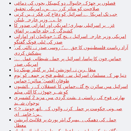
فصلوں پر چھڑکے جانیوالے دو کیمیکل بچوں کی دماغی
صلاحیت کو متاثر کررہے ہیں، امریکی تحقیق
جب تک امریکا ہے اسرائیل کو دفاع کی فکر نہیں کرنی
چاہیے: وزیر خارجہ بلنکن
غزہ پر اسرائیلی بمباری؛ امریکی اور اماراتی صدور کا
کشیدگی کے جلد خاتمے پر اتفاق
امریکی وزیر خارجہ اسرائیل پہنچ گئے؛ جوبائیڈن اور اماراتی
صدر کی ٹیلی فونک گفتگو
’آزاد ریاست فلسطینیوں کا حق ہے‘؛ روسی صدر نے ثالثی کی
پیشکش کردی
حماس خون کا پیاسا، اسرائیل پر حملے شیطانی عمل ہے:
امریکی صدر
مظاہرین نے اپوزیشن لیڈر پر گلیٹر پھینک دیا
دنیا بھر کے مسلمان اسرائیل سے عظیم فتح پر جمعے کو ’یومِ
طوفانِ اقصیٰ‘ منائیں؛ حماس
اسرائیل میں سائرن بج گئے،حماس کا عسقلان کے رہائشیوں
کو شہر چھوڑنے کا الٹی میٹم
بھارتی فوج کی ریاستی دہشت گردی میں مزید 2 کشمیری
نوجوان شہید
< > صیہونی حکومت پر حملہ کرنے والوں کے ہاتھ چومتے
ہیں؛ خامنہ ای
حملے کی دھمکی ،ہیمبرگ ایئر پورٹ پر فلائیٹ آپریشن
معطل
بنگلادیش کی سابق وزیراعظم کی طبیعت انتہائی ناساز