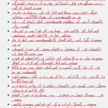
ہردیپ سنگھ نجر قتل، کینیڈا اور بھارت کے درمیان کشیدگی
شدت اختیار کرگئی
جنگی جنون میں مبتلا اسرائیل کی غزہ پربمباری جاری،
شہید فلسطینیوں کی تعداد 3700سے متجاوز
پاکستان آرمی کی مظلوم فلسطینیوں کیلئے امداد کی پہلی
کھیپ روانہ
اسرائیل کو ہلاکت خیز ہتھیاروں کی فراہمی پر امریکی
محکمہ خارجہ کا اعلیٰ افسر مستعفی
سعودی گول کیپر راغد النجار کا فلسطینیوں سے اظہار یک
جہتی
پاکستان غزہ کے معاملے پراقوام متحدہ کی جنرل اسمبلی
میں بحث کا خواہاں
سعودی ولی عہد کا یونانی اور جاپانی وزراء اعظم کو فون،
حماس اسرائیل کشیدگی کم کرانے پر اتفاق
غزہ کے پناہ گزین کیمپ پر اسرائیلی حملے میں مزید 433
فلسطینی شہید
دل کا دورہ پڑنے کا ڈرامہ رچا کر شہری نے کئی ریستورانوں
کو چونا لگا دیا
بیجنگ: چینی کمپنی اور پاکستان ریفائنری کے مابین ڈیڑھ ارب
ڈالر کا ایم او یو سائن
غزہ ہسپتال حملے پر خوفزدہ ہوں: سیکریٹری جنرل اقوامِ
متحدہ
سعودیہ، کینیڈا , ایران، ترکیہ اور فرانس سمیت عالمی