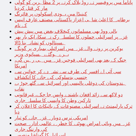
پاناما میں پروفیسر نے روڈ بلاک کرنے پر 2 مظاہرین کو گولی
مار کر قتل کردیا
کینیڈا میں یہودی اسکولوں پر فائرنگ
برطانیہ کا اعلیٰ شاہی اعزاز پاکستانی مصنف عارف انیس
کے نام
بالی ووڈ بھی مسلمانوں کیخلاف بغض میں پیش پیش
غزہ پر اسرائیلی حملوں کا سلسلہ رک نہ سکا، ایک بار پھر
ہسپتالوں کو نشانہ بنا ڈالا
یوکرین پر رونے والے غزہ میں اسرائیلی بمباری پر گونگے
بہرے ہوگئے، ہسپانوی وزیر
جنگ کے بعد بھی اسرائیلی فوجیں غزہ میں ہی رہیں گی،
امریکا
سی آئی اے افسر کی طرف سے نشہ دے کر خواتین سے
جنسی بدسلوکی کیے جانے کا انکشاف
ہندوستان کی دوغلی پالیسی اور اسرائیل سے گٹھ جوڑ بے
نقاب
دو لاکھ سے زائد افغان باشندے واپس جا چکے، غیرقانونی
تارکین وطن کا واپسی کا سلسلہ جاری
ترک پارلیمنٹ نے اسرائیلی مصنوعات کے بائیکاٹ کا اعلان کر
دیا
امریکی نرس دوبارہ غزہ جانے کو تیار
غزہ میں وبائی امراض پھوٹنے کا خطرہ، عالمی ادارہ صحت
کی وارننگ جاری
اسرائیل کا گھناؤنا منصوبہ