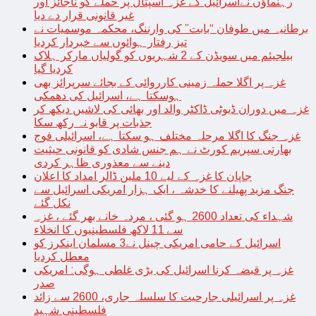
رہنماؤں نےاسرائیل کے غزہ اسپتال پر حملے کو ناجائز اور
غیر قانونی قرار دے دیا
برطانیہ میں طوفان “بابت” کی وارننگ، محکمہ موسمیات نے
تیز رفتار ہوائوں سے خبردار کردیا
بیلجیئم میں سویڈن کے 2 شہریوں کو گولیاں مارکر ہلاک
کردیا گیا
غزہ پر اگلا حملہ زمینی کارروائی کے بجائے سرپرائز بھی
ہوسکتا ہے، اسرائیل کی دھمکی
غزہ میں دوران ڈیوٹی ڈاکٹر والد اور بھائی کی لاشیں دیکھ کر
جذبات پر قابو نہ رکھ سکا
غزہ جنگ کا اگلا مرحلہ مختلف ہو سکتا ہے، اسرائیلی فوج
بھارتی سپریم کورٹ نے ہم جنس شادی کو قانونی حیثیت
دینے سے معذوری ظاہر کردی
جاپان کا غزہ کے لیے 10 ملین ڈالر امداد کا اعلان
جنگ مزید پھیلنے کا خدشہ ، ایک ہزار امریکی اسرائیل سے
نکل گئے
شہداء کی تعداد 2600 ہو گئی ، مردہ خانے بھر گئے ، غزہ
سے 11 لاکھ فلسطینیوں کا انخلاء
اسرائیل کے حامی امریکی چینل نے3 مسلمان اینکرز کو
معطل کردیا
غزہ پر قبضہ کرنا اسرائیل کی بڑی غلطی ہوگی: امریکی
صدر
غزہ پر اسرائیلی جارحیت کا سلسلہ جاری، 2600 سے زائد
فلسطینی شہید