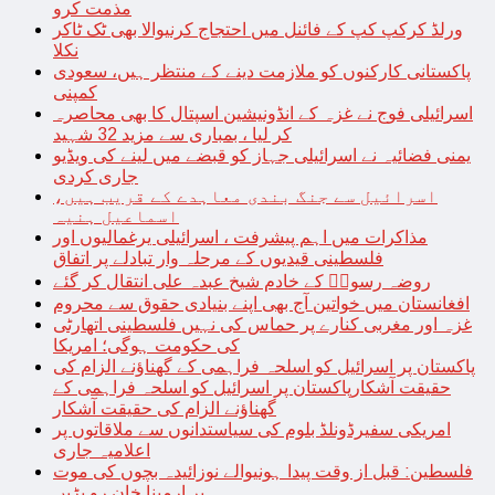
مذمت کرو
ورلڈ کرکپ کپ کے فائنل میں احتجاج کرنیوالا بھی ٹک ٹاکر
نکلا
پاکستانی کارکنوں کو ملازمت دینے کے منتظر ہیں، سعودی
کمپنی
اسرائیلی فوج نے غزہ کے انڈونیشین اسپتال کا بھی محاصرہ
کر لیا ، بمباری سے مزید 32 شہید
یمنی فضائیہ نے اسرائیلی جہاز کو قبضے میں لینے کی ویڈیو
جاری کردی
اسرائیل سے جنگ بندی معاہدے کے قریب ہیں،
اسماعیل ہنیہ
مذاکرات میں اہم پیشرفت ، اسرائیلی یرغمالیوں اور
فلسطینی قیدیوں کے مرحلہ وار تبادلے پر اتفاق
روضہ رسولؐ کے خادم شیخ عبدہ علی انتقال کر گئے
افغانستان میں خواتین آج بھی اپنے بنیادی حقوق سے محروم
غزہ اور مغربی کنارے پر حماس کی نہیں فلسطینی اتھارٹی
کی حکومت ہوگی؛ امریکا
پاکستان پر اسرائیل کو اسلحہ فراہمی کے گھناؤنے الزام کی
حقیقت آشکارپاکستان پر اسرائیل کو اسلحہ فراہمی کے
گھناؤنے الزام کی حقیقت آشکار
امریکی سفیرڈونلڈ بلوم کی سیاستدانوں سے ملاقاتوں پر
اعلامیہ جاری
فلسطین: قبل از وقت پیدا ہونیوالے نوزائیدہ بچوں کی موت
پر ارمینا خان رو پڑیں