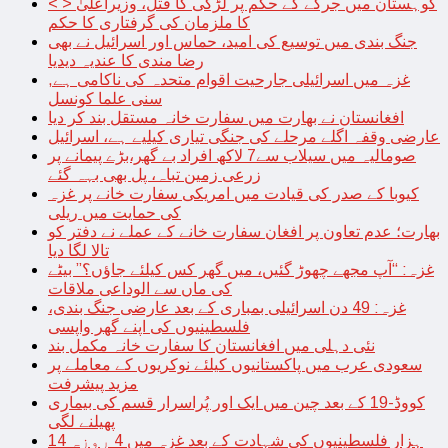
< > کوہستان میں جرگے کے حکم پر لڑکی کا قتل، وزیراعلیٰ
کا ملزمان کی گرفتاری کا حکم
جنگ بندی میں توسیع کی امید، حماس اور اسرائیل نے بھی
رضا مندی کا عندیہ دیدیا
غزہ میں اسرائیلی جارحیت اقوام متحدہ کی ناکامی ہے,
سنی علما کونسل
افغانستان نے بھارت میں سفارت خانہ مستقل بند کر دیا
عارضی وقفہ اگلے مرحلے کی جنگی تیاری کیلیے ہے، اسرائیل
صومالیہ میں سیلاب سے7 لاکھ افراد بے گھر،بڑے پیمانے پر
زرعی زمین تباہ، پل بھی بہہ گئے
کیوبا کے صدر کی قیادت میں امریکی سفارت خانے پر غزہ
کی حمایت میں ریلی
بھارت؛ عدم تعاون پر افغان سفارت خانے کے عملے نے دفتر کو
تالا لگا دیا
غزہ: “آپ مجھے چھوڑ گئیں، میں گھر کس کیلئے جاؤں؟” بیٹے
کی ماں سے الوداعی ملاقات
غزہ: 49 دن اسرائیلی بمباری کے بعد عارضی جنگ بندی،
فلسطینیوں کی اپنے گھر واپسی
نئی دہلی میں افغانستان کا سفارت خانہ مکمل بند
سعودی عرب میں پاکستانیوں کیلئے نوکریوں کے معاملے پر
مزید پیشرفت
کووڈ-19 کے بعد چین میں ایک اور پُراسرار قسم کی بیماری
پھیلنے لگی
14 ہزار فلسطینیوں کی شہادت کے بعد غزہ میں 4 روزہ