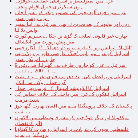
غزہ میں ایمبولینسز پر اسرائیلی حملےسےخوفزدہ
ہوں:سیکرٹری جنرل اقوام متحدہ
غزہ میں خون آلود بچوں کی تصاویر دیکھ کر آنسو آ جاتے
ہیں، روسی صدر
اردن اور بولیویا کے بعد بحرین نے بھی اسرائیل سے اپنا سفیر
واپس بلا لیا
بھارت غیر قانونی اسلحے کا گڑھ بن چکاہے،سپریم کورٹ
میں پیش رپورٹ میں انکشاف
ٹانک اڈہ:پولیس وین کےقریب زوردار دھماکہ,7اہلکارزخمی
اسرائیل کو غزہ میں اپنی ‘جنگ’ عارضی طور پر روک دینی
چاہیے، امریکی صدر
اسرائیل نے غزہ کو چاروں طرف سے گھیرلیا، شہادتیں 9
ہزار 200 ہوگئیں
اسرائیلی وزیراعظم کی ہٹ دھرمی جاری، غزہ پر دہشت
گرد حملے روکنے سے انکار
اسرائیل کا انڈونیشیا اسپتال کے قریب بھی حملہ
اسرائیل ٹینکوں کے غزہ میں داخلے کے خلاف حماس کی
شدید مزمت
پاکستان کے خلاف پروپیگنڈا مہم میں افغان بھارت گٹھ جوڑ
بے نقاب
میکڈونلڈ اور دیگر فوڈ چینز کو مشرق وسطی میں لاکھوں
ڈالر کا نقصان
فلسطینی بچوں کی شہادت پر اسرائیل و بھارت کا گھناؤنا
پروپیگنڈا بے نقاب