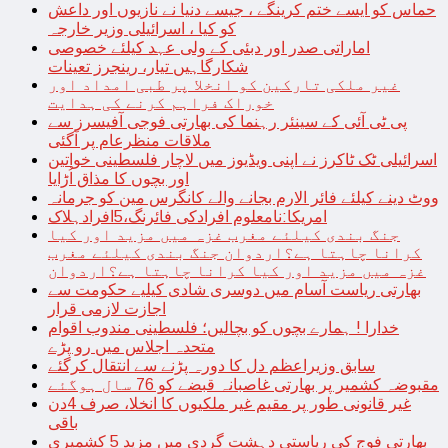
حماس کو ایسے ختم کرینگے ، جیسے دنیا نے نازیوں اور داعش
کو کیا ، اسرائیلی وزیر خارجہ
اماراتی صدر اور دبئی کے ولی عہد کیلئے خصوصی
شکارگاہیں تیار، رینجرز تعینات
غیر ملکی تارکین کو انخلا پر طبی امداد اور
خوراک فراہم کرنے کی ہدایت
پی ٹی آئی کے سینئر رہنما کی بھارتی فوجی آفیسرز سے
ملاقات منظرعام پر آگئی
اسرائیلی ٹک ٹاکرز نے اپنی ویڈیوز میں لاچار فلسطینی خواتین
اور بچوں کا مذاق اُڑایا
ووٹ دینے کیلئے فائر الارم بجانے والے کانگرس مین کو جرمانہ
امریکا:نامعلوم افرادکی فائرنگ،5افرادہلاک
جنگ بندی کیلئے مغرب غزہ میں مزید اور کیا
کرانا چاہتا ہے؟اردوان جنگ بندی کیلئے مغرب
غزہ میں مزید اور کیا کرانا چاہتا ہے؟اردوان
بھارتی ریاست آسام میں دوسری شادی کیلیے حکومت سے
اجازت لازمی قرار
خدارا ! ہمارے بچوں کو بچالیں؛ فلسطینی مندوب اقوام
متحدہ اجلاس میں رو پڑے
سابق وزیراعظم دل کا دورہ پڑنے سے انتقال کرگئے
مقبوضہ کشمیر پر بھارتی غاصبانہ قبضے کو 76 سال ہوگئے
غیر قانونی طور پر مقیم غیر ملکیوں کا انخلا، صرف 4دن
باقی
بھارتی فوج کی ریاستی دہشت گردی میں مزید 5 کشمیری