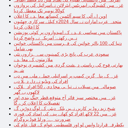
غزہ میں کشیدگی، ایمریٹس ایئرلائن نےاسرائیل کی پروازوں
کو30 نومبر تک معطل کردیا
اوپن اے آئی کا سیم آلٹمین کیساتھ معاہدے کا اعلان
متحدہ عرب امارات نے سال 2024ء کیلئے سرکاری چھٹیوں
کا اعلان کردیا
پاکستان میں سیاسی عہدے کے امیدواروں پر کوئی پوزیشن
نہیں رکھتے: امریکہ نے واضح کردیا
دنیا کی 100 بااثر خواتین کی فہرست میں پاکستانی خواتین
بھی شامل
سعودی عرب کی پانچ بڑی کمپنیوں سے ہزاروں نئی
ملازمتوں کے معاہدے
بھارتی فوج کی ریاستی دہشت گردی میں کشمیری نوجوان
شہید
غزہ کے پناہ گزین کیمپ پر اسرائیلی حملہ، ملبے میں دبے
افراد کی ویڈیو نے دل دہلا دیے
صومالیہ میں سیلاب نے تباہی مچا دی ، 50 افراد ہلاک ،
لاکھوں بے گھر
غزہ میں مختصر سیز فائر آج متوقع،قطر جنگ بندی اور
تفصیلات کا اعلان کرے گا
شیخ زید روڈ پر کاریں نہیں بلکہ دبئی کے لوگ دوڑیں گے
غزہ میں 22 لاکھ افراد کو کھانے پینے کی امداد کی فوری
ضرورت ہے: ورلڈ فوڈ پروگرام
یکطرفہ قراردا واپس لو اور فلسطینی عوام کے قتل عام کی