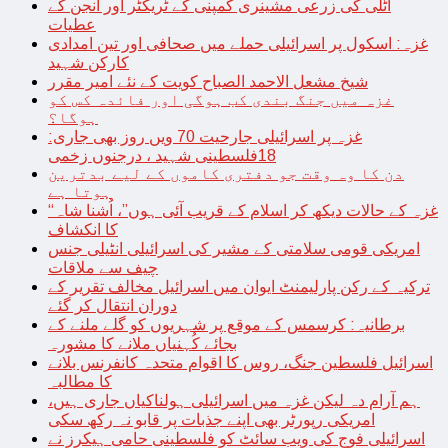
اٹلی کی زرعی مشینری کمپنی کے ٹریکٹر اور انجن کے
عطیات
غزہ: اسکول پر اسرائیلی حملے میں صحافی اور تین امدادی
کارکن شہید
شیخ مشعل الاحمد الصباح کویت کے نئے امیر مقرر
غزہ میں جنگ بندی کب ہوگی اور فائدہ کس کو
ہوگا؟
غزہ پر اسرائیلی جارحیت 70 ویں روز بھی جاری:
18فلسطینی شہید ، درجنوں زخمی
دن کا وہ وقت جو دفتری کاموں کے لیے بدترین
ہوتا ہے
“غزہ کے حالات دیکھ کر اسلام کے قریب آئی ہوں”، اُشنا شاہ
کا انکشاف
امریکی قومی سلامتی کے مشیر کی اسرائیلی انٹیلی جنس
چیف سے ملاقات
ترکیہ کے رکن پارلیمنٹ ایوان میں اسرائیل مخالف تقریر کے
دوران انتقال کر گئے
برطانیہ: کرسمس کے موقع پر شہریوں کو گلے ملنے کے
بجائے کُہنیاں ملانے کا مشورہ
اسرائیل فلسطین جنگ، روس کا اقوام متحدہ کانفرنس بلانے
کا مطالبہ
ہم آرام دہ لیکن غزہ میں اسرائیلی ہولناکیاں جاری ہیں،
امریکی رپورٹر بھی اپنے جذبات پر قابو نہ رکھ سکی
اسرائیلی فوج کی ویب سائٹ کو فلسطینی حامی ہیکرز نے