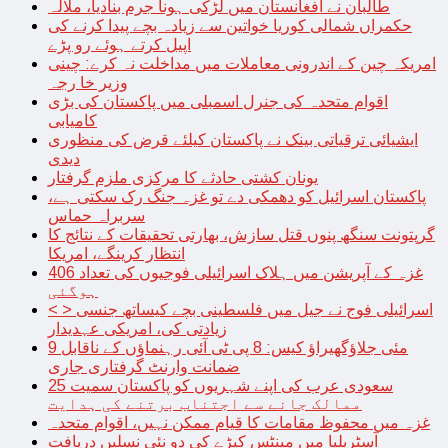
طالبان نے افغانستان میں لڑکی ہونا جرم بنادیا، ملالہ
حکمراں شمالی کوریا خواتین سے زیادہ بچے پیدا کرنے کی
اپیل کرتے ہوئے رو پڑے
امریکہ چین کے اندرونی معاملات میں مداخلت نہ کرے: چینی
وزیر خا رجہ
اقوام متحدہ کی جنرل اسمبلی میں پاکستان کی بڑی
کامیابی
ایشیائی ترقیاتی بینک نے پاکستان کیلئے قرض کی منظوری
دیدی
یونان کشتی حادثے کا مرکزی ملزم گرفتار
پاکستان اسرائیل کو دھمکی دے تو غزہ جنگ رک سکتی ہے،
سربراہ حماس
گرپتونت سنگھ پنوں قتل سازش، بھارتی تحقیقات کے نتائج کا
انتظار کرینگے، امریکا
غزہ کے آپریشن میں ہلاک اسرائیلی فوجیوں کی تعداد 406
ہوگئی
< > اسرائیلی فوج نے جیل میں فلسطینی بچے کیساتھ جنسی
زیادتی کی، امریکی عہدیدار
9 مئی جلاؤگھیراؤ کیس: 8 پی ٹی آئی رہنماؤں کے ناقابل
ضمانت وارنٹ گرفتاری جاری
سعودی عرب کی اپنے شہریوں کو پاکستان سمیت 25
ممالک جانے سے اجتناب برتنے کی ہدایت
غزہ میں محفوظ مقامات کا قیام ممکن نہیں، اقوام متحدہ
آسٹریلیا میں مینٹس کیڑے کی دو نئی نسلیں دریافت