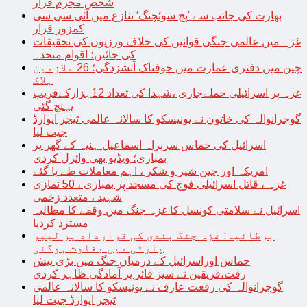
شخص مجرم قرار
بھارت کی جانب سے ’پچ سوئچنگ‘ تنازع میں آئی سی سی
کمزور قرار
غزہ میں عالمی جنگی قوانین کی خلاف ورزیوں کی تحقیقات
کی جائیں؛ اقوام متحدہ
چین میں دفتری عمارت میں خوفناک آتشزدگی؛ 26 ملازمین
ہلاک
غزہ پر اسرائیلی حملےجاری ،شہدا کی تعداد 12ہزارکےقریب
پہنچ گئی
گوجرانوالہ کی خاتون نے یونیسکو کا سالانہ عالمی ٹیچر ایوارڈ
جیت لیا
اسرائیل کی حماس سربراہ اسماعیل ہنیہ کے گھر پر
بمباری؛ ویڈیو بھی وائرل کردی
امریکہ اور چین شیر و شکر ، اہم معاملات طے پا گئے
غزہ ، قاتل اسرائیلی فوج کی مسجد پر بمباری ، 50 نمازی
شہید ، متعدد زخمی
اسرائیل نے سلامتی کونسل کا غزہ جنگ میں وقفے کا مطالبہ
مسترد کردیا
برطانیہ: غزہ جنگ بندی کی قرارداد پر لیبر
پارٹی میں بغاوت ہوگئی
حماس اوراسرائیل کے درمیان جنگ میں بڑی پیش
رفت،فریقین نے سیز فائر پر آمادگی ظاہر کردی
گوجرانوالہ کی رفعت عارف نے یونیسکو کا سالانہ عالمی
ٹیچر ایوارڈ جیت لیا