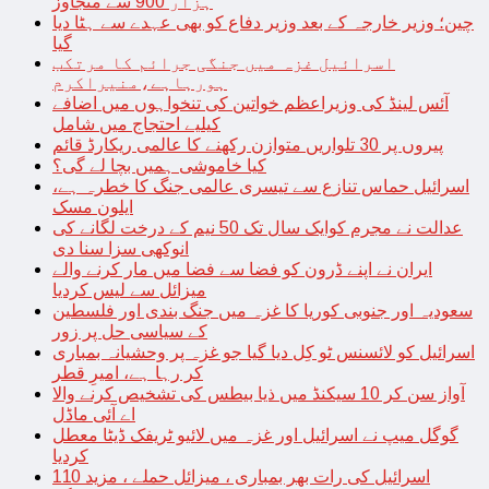
ہزار 900 سے متجاوز
چین؛ وزیر خارجہ کے بعد وزیر دفاع کو بھی عہدے سے ہٹا دیا
گیا
اسرائیل غزہ میں جنگی جرائم کا مرتکب
ہورہاہے،منیراکرم
آئس لینڈ کی وزیراعظم خواتین کی تنخواہوں میں اضافے
کیلیے احتجاج میں شامل
پیروں پر 30 تلواریں متوازن رکھنے کا عالمی ریکارڈ قائم
کیا خاموشی ہمیں بچا لے گی؟
اسرائیل حماس تنازع سے تیسری عالمی جنگ کا خطرہ ہے،
ایلون مسک
عدالت نے مجرم کوایک سال تک 50 نیم کے درخت لگانے کی
انوکھی سزا سنا دی
ایران نے اپنے ڈرون کو فضا سے فضا میں مار کرنے والے
میزائل سے لیس کردیا
سعودیہ اور جنوبی کوریا کا غزہ میں جنگ بندی اور فلسطین
کے سیاسی حل پر زور
اسرائیل کو لائسنس ٹو کِل دیا گیا جو غزہ پر وحشیانہ بمباری
کر رہا ہے، امیرِ قطر
آواز سن کر 10 سیکنڈ میں ذیا بیطس کی تشخیص کرنے والا
اے آئی ماڈل
گوگل میپ نے اسرائیل اور غزہ میں لائیو ٹریفک ڈیٹا معطل
کردیا
اسرائیل کی رات بھر بمباری ، میزائل حملے ، مزید 110