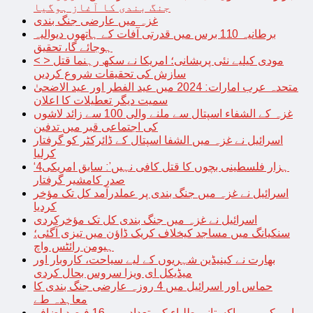
جنگ بندی کا آغاز ہوگیا
غزہ میں عارضی جنگ بندی
برطانیہ 110 برس میں قدرتی آفات کے ہاتھوں دیوالیہ
ہوجائے گا، تحقیق
< > مودی کیلیے نئی پریشانی؛ امریکا نے سکھ رہنما قتل
سازش کی تحقیقات شروع کردیں
متحدہ عرب امارات: 2024 میں عید الفطر اور عید الاضحیٰ
سمیت دیگر تعطیلات کا اعلان
غزہ کے الشفاء اسپتال سے ملنے والی 100 سے زائد لاشوں
کی اجتماعی قبر میں تدفین
اسرائیل نے غزہ میں الشفا اسپتال کے ڈائرکٹر کو گرفتار
کرلیا
‘4ہزار فلسطینی بچوں کا قتل کافی نہیں’: سابق امریکی
صدر کامشیر گرفتار
اسرائیل نے غزہ میں جنگ بندی پر عملدرآمد کل تک مؤخر
کردیا
اسرائیل نے غزہ میں جنگ بندی کل تک مؤخرکردی
سنکیانگ میں مساجد کیخلاف کریک ڈاؤن میں تیزی آگئی؛
ہیومن رائٹس واچ
بھارت نے کینیڈین شہریوں کے لیے سیاحت، کاروبار اور
میڈیکل ای ویزا سروس بحال کردی
حماس اور اسرائیل میں 4 روزہ عارضی جنگ بندی کا
معاہدہ طے
امریکہ میں پاکستانی طلباء کی تعداد میں 16 فیصد اضافہ