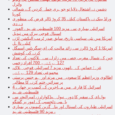
وائرل
دشمن نے اشتعال دلایا تو جوہری حملہ کردیں گے، شمالی
کوریا
ورلڈ بینک نے پاکستان کیلئے 35 کروڑ ڈالر قرض کی منظوری
دے دی
اسرائیلی بمباری سے مزید 100 فلسطینی شہید ، العودہ
اسپتال فوجی بیرک میں تبدیل
امریکا میں نئی سیاسی تاریخ، سابق صدر ٹرمپ الیکشن لڑنے
کیلیے نااہل
امریکا:1 کروڑ ڈالرز سے زائد مالیت کی ای-سگریٹس اسمگل
کرنے کی کوشش
چین کے شمال مغربی حصے میں زلزلے سے ہلاکتوں کی تعداد
127 ہوگئی، 700 افراد زخمی
غزہ؛ حماس کے ہاتھوں مزید 7 اسرائیلی فوجی ہلاک،
مجموعی تعداد 129 ہوگئی
اطالوی وزیراعظم کا سعودیہ میں مرتد اور ہم جنس پرستی
پر سزائیں ختم کرنے کا مطالبہ
اسرائیل کا فارعہ میں مہاجرین کے کیمپ پر چھاپہ، 4
فلسطینی شہید
یواےای کے سفیر کا دورہ نیول ہیڈکوارٹرز، امیرالبحر سے
باہمی دلچسپی کے امور پر گفتگو
اسرائیلی طیاروں کی اسپتال اور پناہ گزین کیمپوں پر بمباری
، مزید 90 فلسطینی شہید