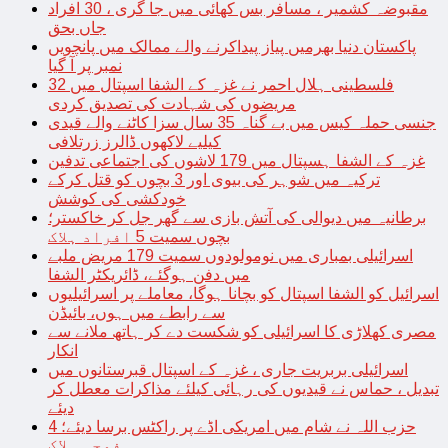
مقبوضہ کشمیر ، مسافر بس کھائی میں جا گری ، 30 افراد
جاں بحق
پاکستان دنیا بھرمیں پیاز پیداکرنے والے ممالک میں پانچویں
نمبر پر آ گیا
فلسطینی ہلال احمر نے غزہ کے الشفا اسپتال میں 32
مریضوں کی شہادت کی تصدیق کردی
جنسی حملہ کیس میں بے گناہ 35 سال سزا کاٹنے والے قیدی
کیلیے لاکھوں ڈالرز زرتلافی
غزہ کے الشفا ہسپتال میں 179 لاشوں کی اجتماعی تدفین
ترکیہ میں شوہر کی بیوی اور 3 بچوں کو قتل کرکے
خودکشی کی کوشش
برطانیہ میں دیوالی کی آتش بازی سے گھر جل کر خاکستر؛
بچوں سمیت 5 افراد ہلاک
اسرائیلی بمباری میں نومولودوں سمیت 179 مریض ملبے
میں دفن ہوگئے، ڈائریکٹر الشفا
اسرائیل کو الشفا اسپتال کو بچانا ہوگا، معاملے پر اسرائیلیوں
سے رابطے میں ہوں، بائیڈن
مصری کھلاڑی کا اسرائیلی کو شکست دے کر ہاتھ ملانے سے
انکار
اسرائیلی بربریت جاری ، غزہ کے اسپتال قبرستانوں میں
تبدیل ، حماس نے قیدیوں کی رہائی کیلئے مذاکرات معطل کر
دیئے
حزب اللہ نے شام میں امریکی اڈے پر راکٹس برسا دیئے؛ 4
فوجی ہلاک