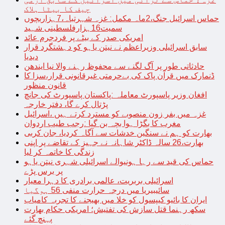
چیف کا بیٹا ہلاک
حماس اسرائیل جنگ،2ماہ مکمل: غزہ شہرتباہ،7ہزاربچوں
سمیت16ہزارفلسطینی شہید
امریکی صدر کے بیٹے پر فردجرم عائد
سابق اسرائیلی وزیراعظم نے نیتن یاہو کو دہشتگرد قرار
دیدیا
حادثاتی طور پر آگ لگنے سے محفوظ رہنے والا نیا ایندھن
ڈنمارک میں قرآن پاک کی بےحرمتی غیرقانونی قرار،سزا کا
قانون منظور
افغان وزیر پاسپورٹ معاملہ :پاکستان پاسپورٹ کی جانچ
پڑتال کرے گا، دفتر خارجہ
غزہ میں بفر زون منصوبے کو مسترد کرتے ہیں ،اسرائیل
مغرب کا بگڑا ہوا بچہ بن گیا :رجب طیب اردوان
بھارت کو ہم نے سنگین خدشات سے آگاہ کردیا، جان کربی
بھارت،26 سالہ ڈاکٹر شاہانہ نے جہیز کے تقاضے پر اپنی
زندگی کا خاتمہ کر لیا
حماس کی قید سے رہا ہونیوالے اسرائیلی شہری نیتن یاہو
پر برس پڑے
اسرائیلی بربریت، عالمی برادری کا دہرا معیار
سائیبیریا میں درجہ حرارت منفی 56 ہوگیا
ایران کا بائیو کیپسول کو خلا میں بھیجنے کا تجربہ کامیاب
سکھ رہنما قتل سازش کی تفتیش؛ امریکی حکام بھارت
پہنچ گئے