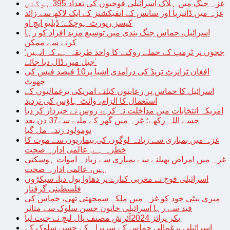
غزہ جنگ میں ہلاک اسرائیلی فوجیوں کی تعداد 395 ہوگئی
غزہ میں ڈائیریا اور سانس کے انفیکشنز کے ایک لاکھ سے زائد
کیسز رپورٹ ہوچکے: ڈبلیو ایچ او
اسرائیل، حماس جنگ بندی میں توسیع مزید افراد کو رہا
کرنے سے ممکن
‘ججوں پر ٹرمپ کے حملے روکنے کا واحد طریقہ ہے کہ انہیں
جیل میں ڈال دیا جائے’
افغان ٹرانزٹ ٹریڈ کی درآمدی اشیا پر10 فیصد فیس کی
چھوٹ
اسرائیل کا حماس پر رعایتوں کیلئے امریکی یرغمالیوں کے
استعمال کا الزام، وائٹ ہاؤس کی تردید
امریکہ انتخابات میں مداخلت نہ کرے، روس نے خبردار کر دیا
جسے اللہ رکھے؛ غزہ میں گھر کے ملبے سے37 دن بعد
نومولود زندہ مل گیا
غزہ میں بمباری سے زیادہ لوگوں کی بیماریوں سے موت کا
خطرہ ہے, عالمی ادارہ صحت
غزہ میں امراض پھیلنے سے بمباری سے زیادہ اموات ہوسکتی
ہیں، عالمی ادارہ صحت
اسرائیلی فوج نے مغربی کنارے پر دھاوا بول دیا، سیکڑوں
فلسطینی گرفتار
میری بیٹی خود کو غزہ میں ملکہ سمجھتی تھی، حماس کی
قید سے رہا اسرائیلی خاتون حسن سلوک سے متاثر
بکر پرائز 2024آئرش مصنف پال لنچ نے جیت لیا
اسرائیلی یرغمالی حماس کے سربراہ کے حسن سلوک کے