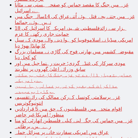
غزہ میں جنگ کا مقصد حماس کو صفحہ ہستی سے مٹانا
ہے، اسرائیل
غزہ میں جتنے بچے قتل ہوئے اُتنےعراق کی 14سالہ جنگ میں
نہیں ہوئے، جمائما
18 ہزار سے زائدفلسطینی شہید، امریکہ کا اسرائیل کی
حمایت جاری رکھنے کا عزم
امریکی میڈیا نے اسلاموفوبیا کو ہوا دینے والے مودی کے سیل
کا بھانڈا پھوڑ دیا
مقبوضہ کشمیر میں بھارتی فوج کی گاڑی نے مسلمان بزرگ
کو کچل دیا
مودی سرکار کی غنڈہ گردی؛ حریت رہنما جیل میں اور
سابق وزرائے اعلیٰ گھروں پر نظربند
حماس ہتھیار ڈال دے تو غزہ جنگ کل ختم ہو سکتی
ہے،امریکہ
مذاکرات کے بغیر کوئی یرغمالی رہا نہیں
ہوگا،ابوعبیدہ
غزہ پرسلامتی کونسل کےرکن ممالک کی رائےتقسیم،
انتونیوگوتریس
اقوام متحدہ میں فلسطینیوں کے حق میں 5 قراردادیں
منظور؛ امریکا غیر حاضر
غزہ میں حماس کی جگہ لینے کیلیے فلسطین اتھارٹی کو منا
رہے ہیں، برطانیہ
عراق میں امریکی سفارت خانے پر میزائل حملہ
غزہ؛ حماس سے لڑائی میں اسرائیل کے سابق آرمی