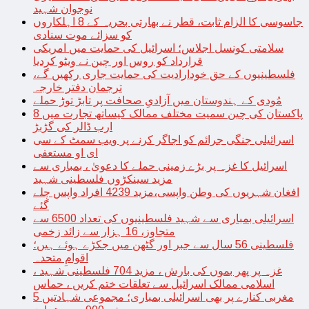
نوجوان شہید
جاسوسی کا الزام ثابت، قطر نے بھارتی بحریہ کے 8 اہلکاروں
کو سزائے موت سنادی
سلامتی کونسل اجلاس؛ اسرائیل کی حمایت میں امریکی
قرارداد کو روس اور چین نے ویٹو کردیا
فلسطینیوں کے حق خودارادیت کی حمایت جاری رکھیں گے،
ترجمان دفتر خارجہ
مُودی کے ہندوستان میں آزادیِ صحافت پر تابڑ توڑ حملے
پاکستان کی چین سمیت مختلف ممالک کیساتھ تجارت میں 8
ارب ڈالر کی گڑبڑ
اسرائیلی جنگی جرائم کو اجاگر کرنے پر ویب سمٹ کے سی
ای او مستعفی
اسرائیل کا غزہ پر بڑے زمینی حملے کا دعویٰ ، بمباری سے
مزید سینکڑوں فلسطینی شہید
افغان شہریوں کی وطن واپسی،مزید 4239 افراد واپس چلے
گئے
اسرائیلی بمباری سے شہید فلسطینیوں کی تعداد 6500 سے
متجاوز، 16 ہزار سے زائد زخمی
فلسطینی 56 سال سے جبر اور گٹھن میں جکڑے ہوئے ہیں؛
اقوامِ متحدہ
غزہ پر پھر بموں کی بارش ، مزید 704 فلسطینی شہید ،
اسلامی ممالک اسرائیل سے تعلقات ختم کریں ، حماس
مغربی کنارے پر بھی اسرائیلی بمباری؛ مجموعی شہادتیں 5