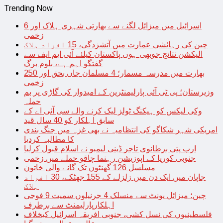
Trending Now
اسرائیل میں میزائل لگنے سے بھارتی شہری ہلاک اور 6
زخمی
چین کی رہائشی عمارت میں آتشزدگی، 15 افراد ہلاک
الیکشن نتائج جوبھی ہوں پاکستان کیلئے آئی ایم ایف سے
گفتگو اہم ہے، بلوم برگ
بھارت میں مدرسہ مسمار؛ 4 مسلمان جاں بحق اور 250
زخمی
وزیرستان؛ پی ٹی آئی پارلیمنٹرین کے امیدوار کی گاڑی پر بم
حملہ
وکی لیکس کو ہیکنگ ٹولز لیک کرنے والے سی آئی اے کے
سابق اہلکار کو 40 سال قید
امریکی شہر شکاگو کی انتظامیہ نے بھی غزہ میں جنگ بندی
کا مطالبہ کردیا
ارب پتی برطانوی تاجر ڈینی لیمبو نے اسلام قبول کرلیا
جنوبی کوریا کے اپوزیشن رہنما چاقو حملے میں زخمی
مسلسل 126 گھنٹوں تک گانے والی خاتون
جاپان میں ایک دن میں زلزلے کے 155 جھٹکے، 30 افراد
ہلاک
چین؛ میزائل یونٹ سے منسلک 4 جرنیلوں سمیت 9 فوجی
اہلکارپارلیمنٹ سے برطرف
فلسطینیوں کی نسل کشی، جنوبی افریقہ اسرائیل کیخلاف