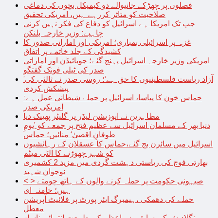
فصلوں پر چھڑکے جانیوالے دو کیمیکل بچوں کی دماغی
صلاحیت کو متاثر کررہے ہیں، امریکی تحقیق
جب تک امریکا ہے اسرائیل کو دفاع کی فکر نہیں کرنی
چاہیے: وزیر خارجہ بلنکن
غزہ پر اسرائیلی بمباری؛ امریکی اور اماراتی صدور کا
کشیدگی کے جلد خاتمے پر اتفاق
امریکی وزیر خارجہ اسرائیل پہنچ گئے؛ جوبائیڈن اور اماراتی
صدر کی ٹیلی فونک گفتگو
’آزاد ریاست فلسطینیوں کا حق ہے‘؛ روسی صدر نے ثالثی کی
پیشکش کردی
حماس خون کا پیاسا، اسرائیل پر حملے شیطانی عمل ہے:
امریکی صدر
مظاہرین نے اپوزیشن لیڈر پر گلیٹر پھینک دیا
دنیا بھر کے مسلمان اسرائیل سے عظیم فتح پر جمعے کو ’یومِ
طوفانِ اقصیٰ‘ منائیں؛ حماس
اسرائیل میں سائرن بج گئے،حماس کا عسقلان کے رہائشیوں
کو شہر چھوڑنے کا الٹی میٹم
بھارتی فوج کی ریاستی دہشت گردی میں مزید 2 کشمیری
نوجوان شہید
< > صیہونی حکومت پر حملہ کرنے والوں کے ہاتھ چومتے
ہیں؛ خامنہ ای
حملے کی دھمکی ،ہیمبرگ ایئر پورٹ پر فلائیٹ آپریشن
معطل
بنگلادیش کی سابق وزیراعظم کی طبیعت انتہائی ناساز