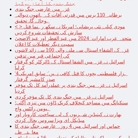
جنگ بندی کا آغاز ہوگیا
غزہ میں عارضی جنگ بندی
برطانیہ 110 برس میں قدرتی آفات کے ہاتھوں دیوالیہ
ہوجائے گا، تحقیق
< > مودی کیلیے نئی پریشانی؛ امریکا نے سکھ رہنما قتل
سازش کی تحقیقات شروع کردیں
متحدہ عرب امارات: 2024 میں عید الفطر اور عید الاضحیٰ
سمیت دیگر تعطیلات کا اعلان
غزہ کے الشفاء اسپتال سے ملنے والی 100 سے زائد لاشوں
کی اجتماعی قبر میں تدفین
اسرائیل نے غزہ میں الشفا اسپتال کے ڈائرکٹر کو گرفتار
کرلیا
‘4ہزار فلسطینی بچوں کا قتل کافی نہیں’: سابق امریکی
صدر کامشیر گرفتار
اسرائیل نے غزہ میں جنگ بندی پر عملدرآمد کل تک مؤخر
کردیا
اسرائیل نے غزہ میں جنگ بندی کل تک مؤخرکردی
سنکیانگ میں مساجد کیخلاف کریک ڈاؤن میں تیزی آگئی؛
ہیومن رائٹس واچ
بھارت نے کینیڈین شہریوں کے لیے سیاحت، کاروبار اور
میڈیکل ای ویزا سروس بحال کردی
حماس اور اسرائیل میں 4 روزہ عارضی جنگ بندی کا
معاہدہ طے
امریکہ میں پاکستانی طلباء کی تعداد میں 16 فیصد اضافہ