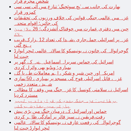
شخص مجرم قرار
بھارت کی جانب سے ’پچ سوئچنگ‘ تنازع میں آئی سی سی
کمزور قرار
غزہ میں عالمی جنگی قوانین کی خلاف ورزیوں کی تحقیقات
کی جائیں؛ اقوام متحدہ
چین میں دفتری عمارت میں خوفناک آتشزدگی؛ 26 ملازمین
ہلاک
غزہ پر اسرائیلی حملےجاری ،شہدا کی تعداد 12ہزارکےقریب
پہنچ گئی
گوجرانوالہ کی خاتون نے یونیسکو کا سالانہ عالمی ٹیچر ایوارڈ
جیت لیا
اسرائیل کی حماس سربراہ اسماعیل ہنیہ کے گھر پر
بمباری؛ ویڈیو بھی وائرل کردی
امریکہ اور چین شیر و شکر ، اہم معاملات طے پا گئے
غزہ ، قاتل اسرائیلی فوج کی مسجد پر بمباری ، 50 نمازی
شہید ، متعدد زخمی
اسرائیل نے سلامتی کونسل کا غزہ جنگ میں وقفے کا مطالبہ
مسترد کردیا
برطانیہ: غزہ جنگ بندی کی قرارداد پر لیبر
پارٹی میں بغاوت ہوگئی
حماس اوراسرائیل کے درمیان جنگ میں بڑی پیش
رفت،فریقین نے سیز فائر پر آمادگی ظاہر کردی
گوجرانوالہ کی رفعت عارف نے یونیسکو کا سالانہ عالمی
ٹیچر ایوارڈ جیت لیا