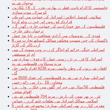
نوجوان شہید
جاسوسی کا الزام ثابت، قطر نے بھارتی بحریہ کے 8 اہلکاروں
کو سزائے موت سنادی
سلامتی کونسل اجلاس؛ اسرائیل کی حمایت میں امریکی
قرارداد کو روس اور چین نے ویٹو کردیا
فلسطینیوں کے حق خودارادیت کی حمایت جاری رکھیں گے،
ترجمان دفتر خارجہ
مُودی کے ہندوستان میں آزادیِ صحافت پر تابڑ توڑ حملے
پاکستان کی چین سمیت مختلف ممالک کیساتھ تجارت میں 8
ارب ڈالر کی گڑبڑ
اسرائیلی جنگی جرائم کو اجاگر کرنے پر ویب سمٹ کے سی
ای او مستعفی
اسرائیل کا غزہ پر بڑے زمینی حملے کا دعویٰ ، بمباری سے
مزید سینکڑوں فلسطینی شہید
افغان شہریوں کی وطن واپسی،مزید 4239 افراد واپس چلے
گئے
اسرائیلی بمباری سے شہید فلسطینیوں کی تعداد 6500 سے
متجاوز، 16 ہزار سے زائد زخمی
فلسطینی 56 سال سے جبر اور گٹھن میں جکڑے ہوئے ہیں؛
اقوامِ متحدہ
غزہ پر پھر بموں کی بارش ، مزید 704 فلسطینی شہید ،
اسلامی ممالک اسرائیل سے تعلقات ختم کریں ، حماس
مغربی کنارے پر بھی اسرائیلی بمباری؛ مجموعی شہادتیں 5