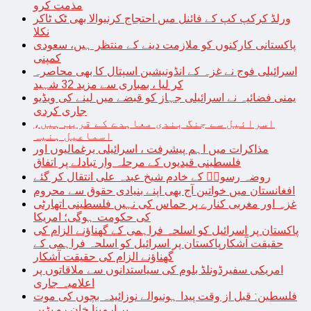
مذمت کرو
ورلڈ کرکپ کپ کے فائنل میں احتجاج کرنیوالا بھی ٹک ٹاکر
نکلا
پاکستانی کارکنوں کو ملازمت دینے کے منتظر ہیں، سعودی
کمپنی
اسرائیلی فوج نے غزہ کے انڈونیشین اسپتال کا بھی محاصرہ
کر لیا ، بمباری سے مزید 32 شہید
یمنی فضائیہ نے اسرائیلی جہاز کو قبضے میں لینے کی ویڈیو
جاری کردی
اسرائیل سے جنگ بندی معاہدے کے قریب ہیں،
اسماعیل ہنیہ
مذاکرات میں اہم پیشرفت ، اسرائیلی یرغمالیوں اور
فلسطینی قیدیوں کے مرحلہ وار تبادلے پر اتفاق
روضہ رسولؐ کے خادم شیخ عبدہ علی انتقال کر گئے
افغانستان میں خواتین آج بھی اپنے بنیادی حقوق سے محروم
غزہ اور مغربی کنارے پر حماس کی نہیں فلسطینی اتھارٹی
کی حکومت ہوگی؛ امریکا
پاکستان پر اسرائیل کو اسلحہ فراہمی کے گھناؤنے الزام کی
حقیقت آشکارپاکستان پر اسرائیل کو اسلحہ فراہمی کے
گھناؤنے الزام کی حقیقت آشکار
امریکی سفیرڈونلڈ بلوم کی سیاستدانوں سے ملاقاتوں پر
اعلامیہ جاری
فلسطین: قبل از وقت پیدا ہونیوالے نوزائیدہ بچوں کی موت
پر ارمینا خان رو پڑیں