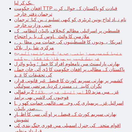
ہیک کر لیا
افغان حکومت TTP قیادت کو پاکستان کے حوالے کرے،
ترجمان دفتر خارجہ
نام نہاد لداخ یونین ٹریٹری کو کبھی تسلیم نہیں کیا: ترجمان
چینی وزارت خارجہ
فلسطین پر اسرائیلی مظالم کیخلاف بائیڈن انتظامیہ کے
ملازمین کا وائٹ ہاوس کے باہر احتجاج
امریکا: یہودیوں کا فلسطینیوں کی حمایت میں مظاہرہ،
مرکزی شاہراہ بلاک
دنیا کے سب سے زیادہ رحم دل کہے جانےوالے جج
فرینک کیپریو سرطان کا شکار ہوگئے
بھارتی پارلیمنٹ میں نامعلوم افراد کا حملہ؛ ویڈیو وائرل
پاکستان کے مطالبے پر افغان حکومت کا ڈی آئی خان حملے
کی تحقیقات کا عہد
کشمیر پر بھارتی سپریم کورٹ کا فیصلہ غیر قانونی قرار،
نگران کابینہ نے مسترد کردیا، مرتضی سولنگی
غزہ میں مزید 10 اسرائیلی فوجی ہلاک؛ 2 یرغمالی
فوجیوں کی لاشیں بھی برآمد
اسرائیل غزہ پربمباری کی وجہ سےعالمی حمایت کھو رہا
ہے،صدر بائیڈن
بھارتی سپریم کورٹ کے فیصلے پر او آئی سی کا اظہارِ
تشویش
اقوام متحدہ کی جنرل اسمبلی میں فوری جنگ بندی کی
قرارداد منظور