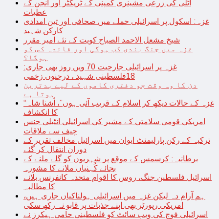
اٹلی کی زرعی مشینری کمپنی کے ٹریکٹر اور انجن کے
عطیات
غزہ: اسکول پر اسرائیلی حملے میں صحافی اور تین امدادی
کارکن شہید
شیخ مشعل الاحمد الصباح کویت کے نئے امیر مقرر
غزہ میں جنگ بندی کب ہوگی اور فائدہ کس کو
ہوگا؟
غزہ پر اسرائیلی جارحیت 70 ویں روز بھی جاری:
18فلسطینی شہید ، درجنوں زخمی
دن کا وہ وقت جو دفتری کاموں کے لیے بدترین
ہوتا ہے
“غزہ کے حالات دیکھ کر اسلام کے قریب آئی ہوں”، اُشنا شاہ
کا انکشاف
امریکی قومی سلامتی کے مشیر کی اسرائیلی انٹیلی جنس
چیف سے ملاقات
ترکیہ کے رکن پارلیمنٹ ایوان میں اسرائیل مخالف تقریر کے
دوران انتقال کر گئے
برطانیہ: کرسمس کے موقع پر شہریوں کو گلے ملنے کے
بجائے کُہنیاں ملانے کا مشورہ
اسرائیل فلسطین جنگ، روس کا اقوام متحدہ کانفرنس بلانے
کا مطالبہ
ہم آرام دہ لیکن غزہ میں اسرائیلی ہولناکیاں جاری ہیں،
امریکی رپورٹر بھی اپنے جذبات پر قابو نہ رکھ سکی
اسرائیلی فوج کی ویب سائٹ کو فلسطینی حامی ہیکرز نے