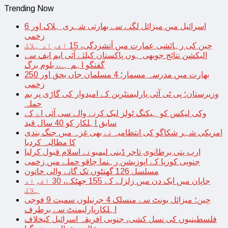
Trending Now
اسرائیل میں میزائل لگنے سے بھارتی شہری ہلاک اور 6
زخمی
چین کی رہائشی عمارت میں آتشزدگی، 15 افراد ہلاک
الیکشن نتائج جوبھی ہوں پاکستان کیلئے آئی ایم ایف سے
گفتگو اہم ہے، بلوم برگ
بھارت میں مدرسہ مسمار؛ 4 مسلمان جاں بحق اور 250
زخمی
وزیرستان؛ پی ٹی آئی پارلیمنٹرین کے امیدوار کی گاڑی پر بم
حملہ
وکی لیکس کو ہیکنگ ٹولز لیک کرنے والے سی آئی اے کے
سابق اہلکار کو 40 سال قید
امریکی شہر شکاگو کی انتظامیہ نے بھی غزہ میں جنگ بندی
کا مطالبہ کردیا
ارب پتی برطانوی تاجر ڈینی لیمبو نے اسلام قبول کرلیا
جنوبی کوریا کے اپوزیشن رہنما چاقو حملے میں زخمی
مسلسل 126 گھنٹوں تک گانے والی خاتون
جاپان میں ایک دن میں زلزلے کے 155 جھٹکے، 30 افراد
ہلاک
چین؛ میزائل یونٹ سے منسلک 4 جرنیلوں سمیت 9 فوجی
اہلکارپارلیمنٹ سے برطرف
فلسطینیوں کی نسل کشی، جنوبی افریقہ اسرائیل کیخلاف