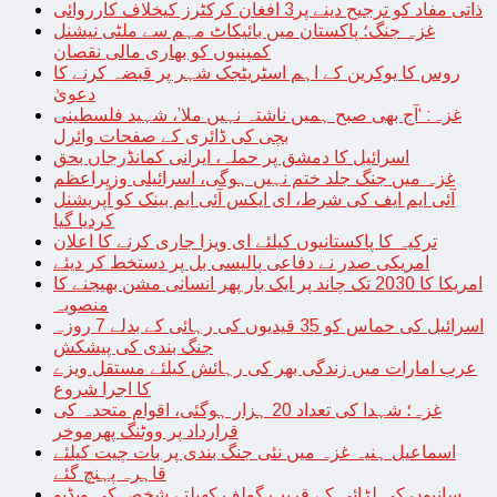
ذاتی مفاد کو ترجیح دینے پر3 افغان کرکٹرز کیخلاف کارروائی
غزہ جنگ؛ پاکستان میں بائیکاٹ مہم سے ملٹی نیشنل
کمپنیوں کو بھاری مالی نقصان
روس کا یوکرین کے اہم اسٹریٹجک شہر پر قبضہ کرنے کا
دعویٰ
غزہ: ‘آج بھی صبح ہمیں ناشتہ نہیں ملا’، شہید فلسطینی
بچی کی ڈائری کے صفحات وائرل
اسرائیل کا دمشق پر حملہ، ایرانی کمانڈرجاں بحق
غزہ میں جنگ جلد ختم نہیں ہوگی، اسرائیلی وزیراعظم
آئی ایم ایف کی شرط، ای ایکس آئی ایم بینک کو آپریشنل
کردیا گیا
ترکیہ کا پاکستانیوں کیلئے ای ویزا جاری کرنے کا اعلان
امریکی صدر نے دفاعی پالیسی بل پر دستخط کر دیئے
امریکا کا 2030 تک چاند پر ایک بار پھر انسانی مشن بھیجنے کا
منصوبہ
اسرائیل کی حماس کو 35 قیدیوں کی رہائی کے بدلے 7 روزہ
جنگ بندی کی پیشکش
عرب امارات میں زندگی بھر کی رہائش کیلئے مستقل ویزے
کا اجرا شروع
غزہ؛ شہدا کی تعداد 20 ہزار ہوگئی، اقوام متحدہ کی
قرارداد پر ووٹنگ پھرموخر
اسماعیل ہنیہ غزہ میں نئی جنگ بندی پر بات چیت کیلئے
قاہرہ پہنچ گئے
سانپوں کی لڑائی کے قریب گولف کھیلتے شخص کی ویڈیو