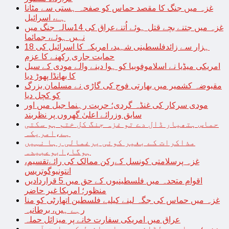
غزہ میں جنگ کا مقصد حماس کو صفحہ ہستی سے مٹانا
ہے، اسرائیل
غزہ میں جتنے بچے قتل ہوئے اُتنےعراق کی 14سالہ جنگ میں
نہیں ہوئے، جمائما
18 ہزار سے زائدفلسطینی شہید، امریکہ کا اسرائیل کی
حمایت جاری رکھنے کا عزم
امریکی میڈیا نے اسلاموفوبیا کو ہوا دینے والے مودی کے سیل
کا بھانڈا پھوڑ دیا
مقبوضہ کشمیر میں بھارتی فوج کی گاڑی نے مسلمان بزرگ
کو کچل دیا
مودی سرکار کی غنڈہ گردی؛ حریت رہنما جیل میں اور
سابق وزرائے اعلیٰ گھروں پر نظربند
حماس ہتھیار ڈال دے تو غزہ جنگ کل ختم ہو سکتی
ہے،امریکہ
مذاکرات کے بغیر کوئی یرغمالی رہا نہیں
ہوگا،ابوعبیدہ
غزہ پرسلامتی کونسل کےرکن ممالک کی رائےتقسیم،
انتونیوگوتریس
اقوام متحدہ میں فلسطینیوں کے حق میں 5 قراردادیں
منظور؛ امریکا غیر حاضر
غزہ میں حماس کی جگہ لینے کیلیے فلسطین اتھارٹی کو منا
رہے ہیں، برطانیہ
عراق میں امریکی سفارت خانے پر میزائل حملہ
غزہ؛ حماس سے لڑائی میں اسرائیل کے سابق آرمی