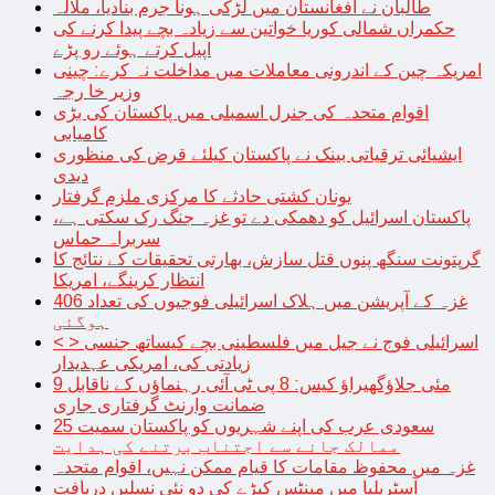
طالبان نے افغانستان میں لڑکی ہونا جرم بنادیا، ملالہ
حکمراں شمالی کوریا خواتین سے زیادہ بچے پیدا کرنے کی
اپیل کرتے ہوئے رو پڑے
امریکہ چین کے اندرونی معاملات میں مداخلت نہ کرے: چینی
وزیر خا رجہ
اقوام متحدہ کی جنرل اسمبلی میں پاکستان کی بڑی
کامیابی
ایشیائی ترقیاتی بینک نے پاکستان کیلئے قرض کی منظوری
دیدی
یونان کشتی حادثے کا مرکزی ملزم گرفتار
پاکستان اسرائیل کو دھمکی دے تو غزہ جنگ رک سکتی ہے،
سربراہ حماس
گرپتونت سنگھ پنوں قتل سازش، بھارتی تحقیقات کے نتائج کا
انتظار کرینگے، امریکا
غزہ کے آپریشن میں ہلاک اسرائیلی فوجیوں کی تعداد 406
ہوگئی
< > اسرائیلی فوج نے جیل میں فلسطینی بچے کیساتھ جنسی
زیادتی کی، امریکی عہدیدار
9 مئی جلاؤگھیراؤ کیس: 8 پی ٹی آئی رہنماؤں کے ناقابل
ضمانت وارنٹ گرفتاری جاری
سعودی عرب کی اپنے شہریوں کو پاکستان سمیت 25
ممالک جانے سے اجتناب برتنے کی ہدایت
غزہ میں محفوظ مقامات کا قیام ممکن نہیں، اقوام متحدہ
آسٹریلیا میں مینٹس کیڑے کی دو نئی نسلیں دریافت