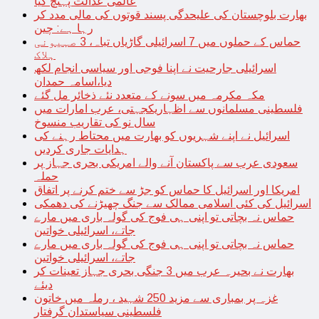
عالمی عدالت پہنچ گیا
بھارت بلوچستان کی علیحدگی پسند قوتوں کی مالی مدد کر
رہا ہے: چین
حماس کے حملوں میں 7 اسرائیلی گاڑیاں تباہ، 3 صہیونی
ہلاک
اسرائیلی جارحیت نے اپنا فوجی اور سیاسی انجام لکھ
دیا،اسامہ حمدان
مکہ مکرمہ میں سونے کے متعدد نئے ذخائر مل گئے
فلسطینی مسلمانوں سے اظہاریکجہتی، عرب امارات میں
سال نو کی تقاریب منسوخ
اسرائیل نے اپنے شہریوں کو بھارت میں محتاط رہنے کی
ہدایات جاری کردیں
سعودی عرب سے پاکستان آنے والے امریکی بحری جہاز پر
حملہ
امریکا اور اسرائیل کا حماس کو جڑ سے ختم کرنے پر اتفاق
اسرائیل کی کئی اسلامی ممالک سے جنگ چھیڑنے کی دھمکی
حماس نہ بچاتی تو اپنی ہی فوج کی گولہ باری میں مارے
جاتے، اسرائیلی خواتین
حماس نہ بچاتی تو اپنی ہی فوج کی گولہ باری میں مارے
جاتے، اسرائیلی خواتین
بھارت نے بحیرہ عرب میں 3 جنگی بحری جہاز تعینات کر
دیئے
غزہ پر بمباری سے مزید 250 شہید ، رملہ میں خاتون
فلسطینی سیاستدان گرفتار