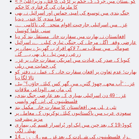
< > کوہستان میں جرگے کے حکم پر لڑکی کا قتل، وزیراعلیٰ
کا ملزمان کی گرفتاری کا حکم
جنگ بندی میں توسیع کی امید، حماس اور اسرائیل نے بھی
رضا مندی کا عندیہ دیدیا
غزہ میں اسرائیلی جارحیت اقوام متحدہ کی ناکامی ہے,
سنی علما کونسل
افغانستان نے بھارت میں سفارت خانہ مستقل بند کر دیا
عارضی وقفہ اگلے مرحلے کی جنگی تیاری کیلیے ہے، اسرائیل
صومالیہ میں سیلاب سے7 لاکھ افراد بے گھر،بڑے پیمانے پر
زرعی زمین تباہ، پل بھی بہہ گئے
کیوبا کے صدر کی قیادت میں امریکی سفارت خانے پر غزہ
کی حمایت میں ریلی
بھارت؛ عدم تعاون پر افغان سفارت خانے کے عملے نے دفتر کو
تالا لگا دیا
غزہ: “آپ مجھے چھوڑ گئیں، میں گھر کس کیلئے جاؤں؟” بیٹے
کی ماں سے الوداعی ملاقات
غزہ: 49 دن اسرائیلی بمباری کے بعد عارضی جنگ بندی،
فلسطینیوں کی اپنے گھر واپسی
نئی دہلی میں افغانستان کا سفارت خانہ مکمل بند
سعودی عرب میں پاکستانیوں کیلئے نوکریوں کے معاملے پر
مزید پیشرفت
کووڈ-19 کے بعد چین میں ایک اور پُراسرار قسم کی بیماری
پھیلنے لگی
14 ہزار فلسطینیوں کی شہادت کے بعد غزہ میں 4 روزہ