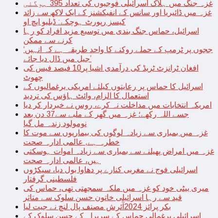
غزہ جنگ میں ہلاک اسرائیلی فوجیوں کی تعداد 395 ہوگئی
غزہ میں ڈائیریا اور سانس کے انفیکشنز کے ایک لاکھ سے زائد
کیسز رپورٹ ہوچکے: ڈبلیو ایچ او
اسرائیل، حماس جنگ بندی میں توسیع مزید افراد کو رہا
کرنے سے ممکن
‘ججوں پر ٹرمپ کے حملے روکنے کا واحد طریقہ ہے کہ انہیں
جیل میں ڈال دیا جائے’
افغان ٹرانزٹ ٹریڈ کی درآمدی اشیا پر10 فیصد فیس کی
چھوٹ
اسرائیل کا حماس پر رعایتوں کیلئے امریکی یرغمالیوں کے
استعمال کا الزام، وائٹ ہاؤس کی تردید
امریکہ انتخابات میں مداخلت نہ کرے، روس نے خبردار کر دیا
جسے اللہ رکھے؛ غزہ میں گھر کے ملبے سے37 دن بعد
نومولود زندہ مل گیا
غزہ میں بمباری سے زیادہ لوگوں کی بیماریوں سے موت کا
خطرہ ہے, عالمی ادارہ صحت
غزہ میں امراض پھیلنے سے بمباری سے زیادہ اموات ہوسکتی
ہیں، عالمی ادارہ صحت
اسرائیلی فوج نے مغربی کنارے پر دھاوا بول دیا، سیکڑوں
فلسطینی گرفتار
میری بیٹی خود کو غزہ میں ملکہ سمجھتی تھی، حماس کی
قید سے رہا اسرائیلی خاتون حسن سلوک سے متاثر
بکر پرائز 2024آئرش مصنف پال لنچ نے جیت لیا
اسرائیلی یرغمالی حماس کے سربراہ کے حسن سلوک کے