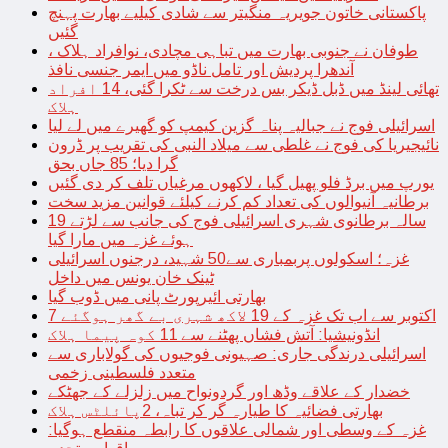
پاکستانی خاتون جویریہ منگیتر سے شادی کیلیے بھارت پہنچ
گئیں
طوفان نے جنوبی بھارت میں تباہی مچادی، نوافراد ہلاک ،
آندھرا پردیش اور تامل ناڈو میں ایمر جنسی نافذ
تھائی لینڈ میں ڈبل ڈیکر بس درخت سے ٹکرا گئی، 14 افراد
ہلاک
اسرائیلی فوج نے جبالیہ پناہ گزین کیمپ کو گھیرے میں لے لیا
نائیجیریا کی فوج نے غلطی سے میلاد النبی کی تقریب پر ڈرون
گرا دیا؛ 85 جاں بحق
یورپ میں برڈ فلو پھیل گیا ، لاکھوں مرغیاں تلف کر دی گئیں
برطانیہ آنیوالوں کی تعداد کم کرنے کیلئے قوانین مزید سخت
19 سالہ برطانوی شہری اسرائیلی فوج کی جانب سے لڑتے
ہوئے غزہ میں مارا گیا
غزہ؛ اسکولوں پربمباری سے50 شہید، درجنوں اسرائیلی
ٹینک خان یونس میں داخل
بھارتی ائیرپورٹ پانی میں ڈوب گیا
7 اکتوبر سے اب تک غزہ کے 19 لاکھ شہری بے گھر ہوگئے
انڈونیشیا: آتش فشاں پھٹنے سے 11 کوہ پیما ہلاک
اسرائیلی درندگی جاری: صہیونی فوجیوں کی گولاباری سے
متعدد فلسطینی زخمی
خضدار کے علاقے وڈھ اور گردونواح میں زلزلے کے جھٹکے
بھارتی فضائیہ کا طیارہ گر کر تباہ، 2پائلٹس ہلاک
غزہ کے وسطی اور شمالی علاقوں کا رابطہ منقطع ہوگیا: