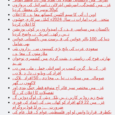
غزہ میں کشیدگی، ایمریٹس ایئرلائن نےاسرائیل کی پروازوں
کو30 نومبر تک معطل کردیا
اوپن اے آئی کا سیم آلٹمین کیساتھ معاہدے کا اعلان
متحدہ عرب امارات نے سال 2024ء کیلئے سرکاری چھٹیوں
کا اعلان کردیا
پاکستان میں سیاسی عہدے کے امیدواروں پر کوئی پوزیشن
نہیں رکھتے: امریکہ نے واضح کردیا
دنیا کی 100 بااثر خواتین کی فہرست میں پاکستانی خواتین
بھی شامل
سعودی عرب کی پانچ بڑی کمپنیوں سے ہزاروں نئی
ملازمتوں کے معاہدے
بھارتی فوج کی ریاستی دہشت گردی میں کشمیری نوجوان
شہید
غزہ کے پناہ گزین کیمپ پر اسرائیلی حملہ، ملبے میں دبے
افراد کی ویڈیو نے دل دہلا دیے
صومالیہ میں سیلاب نے تباہی مچا دی ، 50 افراد ہلاک ،
لاکھوں بے گھر
غزہ میں مختصر سیز فائر آج متوقع،قطر جنگ بندی اور
تفصیلات کا اعلان کرے گا
شیخ زید روڈ پر کاریں نہیں بلکہ دبئی کے لوگ دوڑیں گے
غزہ میں 22 لاکھ افراد کو کھانے پینے کی امداد کی فوری
ضرورت ہے: ورلڈ فوڈ پروگرام
یکطرفہ قراردا واپس لو اور فلسطینی عوام کے قتل عام کی