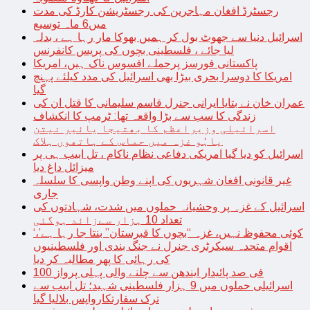
رجسٹرڈ افغان مہاجرین کی رجسٹریشن کارڈ کی مدت
میں6 ماہ توسیع
اسرائیل دنیا سے جھوٹ بول کر ہمیں بھوکا مار رہا ہے ، بدلہ
لیا جائے ، فلسطینی بچوں کی پریس کانفرنس
پاکستانی فورسز پرحملے افسوس ناک ہیں، امریکا
امریکا کا دوسرا بحری بیڑا بھی اسرائیل کی مدد کیلئے پہنچ
گیا
عمران خان نے بتایا ایرانی جنرل قاسم سلیمانی کا قتل ان کی
زندگی کا سب سے بڑا واقعہ تھا: ٹرمپ کا انکشاف
اسرائیلی وزیراعظم کا بھتیجا یائیر نیتن
یاہُو غزہ میں حماس کے ہاتھوں ہلاک
اسرائیل کو دیا گیا امریکی دفاعی نظام ناکام ، تل ابیب ہی پر
میزائل داغ دیا
غیر قانونی افغان شہریوں کی اپنے وطن واپسی کا سلسلہ
جاری
اسرائیل کے غزہ پر وحشیانہ حملوں میں شدت، شہادتوں کی
تعداد 10 ہزار سےزائد ہوگئی
‘کوئی محفوظ نہیں، غزہ “بچوں کا قبرستان” بنتا جا رہا ہے’،
اقوام متحدہ سیکرٹری جنرل نے جنگ بندی اور فلسطینیوں
کی رہائی کا پھر مطالبہ کر دیا
100 فی صد پائیدار ایندھن سے چلنے والی پہلی پرواز
اسرائیلی حملوں میں 9 ہزار فلسطینی شہید؛ تل ابیب سے
ترک سفارتکارواپس بلالیا گیا