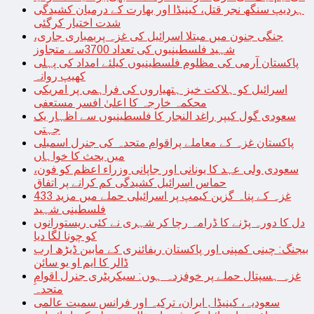
ہردیپ سنگھ نجر قتل، کینیڈا اور بھارت کے درمیان کشیدگی
شدت اختیار کرگئی
جنگی جنون میں مبتلا اسرائیل کی غزہ پربمباری جاری،
شہید فلسطینیوں کی تعداد 3700سے متجاوز
پاکستان آرمی کی مظلوم فلسطینیوں کیلئے امداد کی پہلی
کھیپ روانہ
اسرائیل کو ہلاکت خیز ہتھیاروں کی فراہمی پر امریکی
محکمہ خارجہ کا اعلیٰ افسر مستعفی
سعودی گول کیپر راغد النجار کا فلسطینیوں سے اظہار یک
جہتی
پاکستان غزہ کے معاملے پراقوام متحدہ کی جنرل اسمبلی
میں بحث کا خواہاں
سعودی ولی عہد کا یونانی اور جاپانی وزراء اعظم کو فون،
حماس اسرائیل کشیدگی کم کرانے پر اتفاق
غزہ کے پناہ گزین کیمپ پر اسرائیلی حملے میں مزید 433
فلسطینی شہید
دل کا دورہ پڑنے کا ڈرامہ رچا کر شہری نے کئی ریستورانوں
کو چونا لگا دیا
بیجنگ: چینی کمپنی اور پاکستان ریفائنری کے مابین ڈیڑھ ارب
ڈالر کا ایم او یو سائن
غزہ ہسپتال حملے پر خوفزدہ ہوں: سیکریٹری جنرل اقوامِ
متحدہ
سعودیہ، کینیڈا , ایران، ترکیہ اور فرانس سمیت عالمی