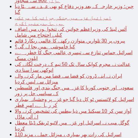
ہزار 900 سے متجاوز
چین؛ وزیر خارجہ کے بعد وزیر دفاع کو بھی عہدے سے ہٹا دیا
گیا
اسرائیل غزہ میں جنگی جرائم کا مرتکب
ہورہاہے،منیراکرم
آئس لینڈ کی وزیراعظم خواتین کی تنخواہوں میں اضافے
کیلیے احتجاج میں شامل
پیروں پر 30 تلواریں متوازن رکھنے کا عالمی ریکارڈ قائم
کیا خاموشی ہمیں بچا لے گی؟
اسرائیل حماس تنازع سے تیسری عالمی جنگ کا خطرہ ہے،
ایلون مسک
عدالت نے مجرم کوایک سال تک 50 نیم کے درخت لگانے کی
انوکھی سزا سنا دی
ایران نے اپنے ڈرون کو فضا سے فضا میں مار کرنے والے
میزائل سے لیس کردیا
سعودیہ اور جنوبی کوریا کا غزہ میں جنگ بندی اور فلسطین
کے سیاسی حل پر زور
اسرائیل کو لائسنس ٹو کِل دیا گیا جو غزہ پر وحشیانہ بمباری
کر رہا ہے، امیرِ قطر
آواز سن کر 10 سیکنڈ میں ذیا بیطس کی تشخیص کرنے والا
اے آئی ماڈل
گوگل میپ نے اسرائیل اور غزہ میں لائیو ٹریفک ڈیٹا معطل
کردیا
اسرائیل کی رات بھر بمباری ، میزائل حملے ، مزید 110