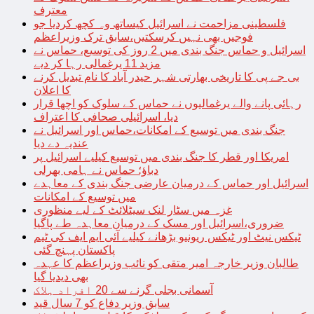
معترف
فلسطینی مزاحمت نے اسرائیل کیساتھ وہ کچھ کردیا جو
فوجیں بھی نہیں کرسکتیں،سابق ترک وزیراعظم
اسرائیل و حماس جنگ بندی میں 2 روز کی توسیع، حماس نے
مزید 11 یرغمالی رہا کر دیے
بی جے پی کا تاریخی بھارتی شہر حیدر آباد کا نام تبدیل کرنے
کا اعلان
رہائی پانے والے یرغمالیوں نے حماس کے سلوک کو اچھا قرار
دیا، اسرائیلی صحافی کا اعتراف
جنگ بندی میں توسیع کے امکانات،حماس اور اسرائیل نے
عندیہ دے دیا
امریکا اور قطر کا جنگ بندی میں توسیع کیلیے اسرائیل پر
دباؤ؛ حماس نے ہامی بھرلی
اسرائیل اور حماس کے درمیان عارضی جنگ بندی کے معاہدے
میں توسیع کے امکانات
غزہ میں سٹار لنک سیٹلائٹ کے لیے منظوری
ضروری،اسرائیل اور مسک کے درمیان معاہدہ طے پاگیا
ٹیکس نیٹ اور ٹیکس ریونیو بڑھانے کیلیے آئی ایم ایف کی ٹیم
پاکستان پہنچ گئی
طالبان وزیر خارجہ امیر متقی کو نائب وزیراعظم کا عہدہ
بھی دیدیا گیا
آسمانی بجلی گرنے سے 20 افراد ہلاک
سابق وزیر دفاع کو 7 سال قید