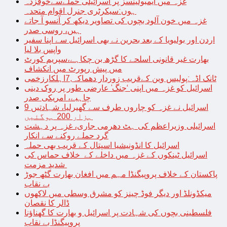
غزہ میں ایمبولینسز پر اسرائیلی حملےسےخوفزدہ
ہوں:سیکرٹری جنرل اقوام متحدہ
غزہ میں خون آلود بچوں کی تصاویر دیکھ کر آنسو آ جاتے
ہیں، روسی صدر
اردن اور بولیویا کے بعد بحرین نے بھی اسرائیل سے اپنا سفیر
واپس بلا لیا
بھارت غیر قانونی اسلحے کا گڑھ بن چکاہے،سپریم کورٹ
میں پیش رپورٹ میں انکشاف
ٹانک اڈہ:پولیس وین کےقریب زوردار دھماکہ,7اہلکارزخمی
اسرائیل کو غزہ میں اپنی ‘جنگ’ عارضی طور پر روک دینی
چاہیے، امریکی صدر
اسرائیل نے غزہ کو چاروں طرف سے گھیرلیا، شہادتیں 9
ہزار 200 ہوگئیں
اسرائیلی وزیراعظم کی ہٹ دھرمی جاری، غزہ پر دہشت
گرد حملے روکنے سے انکار
اسرائیل کا انڈونیشیا اسپتال کے قریب بھی حملہ
اسرائیل ٹینکوں کے غزہ میں داخلے کے خلاف حماس کی
شدید مزمت
پاکستان کے خلاف پروپیگنڈا مہم میں افغان بھارت گٹھ جوڑ
بے نقاب
میکڈونلڈ اور دیگر فوڈ چینز کو مشرق وسطی میں لاکھوں
ڈالر کا نقصان
فلسطینی بچوں کی شہادت پر اسرائیل و بھارت کا گھناؤنا
پروپیگنڈا بے نقاب