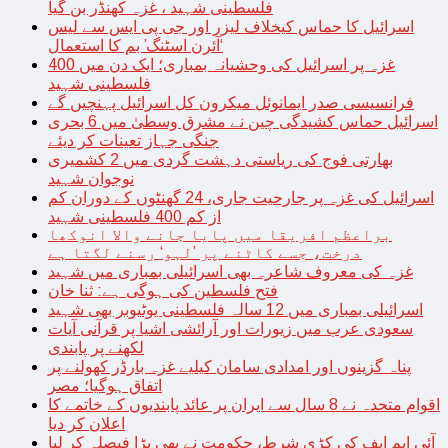
فلسطینی شہید ، غزہ کھنڈر بن گیا
اسرائیل کا حماس کیخلاف لیزر اور جی پی ایس سے لیس
‘آئرن اسٹنگ’ بم کا استعمال
غزہ پر اسرائیل کی وحشیانہ بمباری؛ ایک دن میں 400
فلسطینی شہید
فرانسیسی صدر ایمانوئل میکرون کل اسرائیل پہنچیں گے
اسرائیل حماس کشیدگی چین نے مشرق وسطیٰ میں 6 بحری
جنگی جہاز تعینات کر دیئے
بھارتی فوج کی ریاستی دہشت گردی میں 2 کشمیری
نوجوان شہید
اسرائیل کی غزہ پر جارحیت جاری، 24 گھنٹوں کے دوران کم
از کم 400 فلسطینی شہید
براعظم افریقا میں پایا جانے والا انوکھا
درخت، جسے کاٹنے پر ’لہو‘ رسنے لگتا ہے
غزہ کی معروف شاعرہ بھی اسرائیلی بمباری میں شہید
فتح فلسطین کی ہوگی ہے: ثنا خان
اسرائیلی بمباری میں 12 سالہ فلسطینی یوٹیوبر بھی شہید
سعودی عرب میں زیورات اور آرائشی اشیا پر قرآنی آیات
لکھنے پر پابندی
پناہ گزینوں اور امدادی سامان کیلیے غزہ بارڈر کھولنے پر
اتفاق ہوگیا؛ مصر
اقوام متحدہ نے 8 سال سے ایران پر عائد پابندیوں کے خاتمے کا
اعلان کر دیا
آئی ایم ایف کی کڑی شرط، حکومت نے بھی بڑا فیصلہ کر لیا