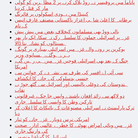
پاناما میں پروفیسر نے روڈ بلاک کرنے پر 2 مظاہرین کو گولی
مار کر قتل کردیا
کینیڈا میں یہودی اسکولوں پر فائرنگ
برطانیہ کا اعلیٰ شاہی اعزاز پاکستانی مصنف عارف انیس
کے نام
بالی ووڈ بھی مسلمانوں کیخلاف بغض میں پیش پیش
غزہ پر اسرائیلی حملوں کا سلسلہ رک نہ سکا، ایک بار پھر
ہسپتالوں کو نشانہ بنا ڈالا
یوکرین پر رونے والے غزہ میں اسرائیلی بمباری پر گونگے
بہرے ہوگئے، ہسپانوی وزیر
جنگ کے بعد بھی اسرائیلی فوجیں غزہ میں ہی رہیں گی،
امریکا
سی آئی اے افسر کی طرف سے نشہ دے کر خواتین سے
جنسی بدسلوکی کیے جانے کا انکشاف
ہندوستان کی دوغلی پالیسی اور اسرائیل سے گٹھ جوڑ بے
نقاب
دو لاکھ سے زائد افغان باشندے واپس جا چکے، غیرقانونی
تارکین وطن کا واپسی کا سلسلہ جاری
ترک پارلیمنٹ نے اسرائیلی مصنوعات کے بائیکاٹ کا اعلان کر
دیا
امریکی نرس دوبارہ غزہ جانے کو تیار
غزہ میں وبائی امراض پھوٹنے کا خطرہ، عالمی ادارہ صحت
کی وارننگ جاری
اسرائیل کا گھناؤنا منصوبہ