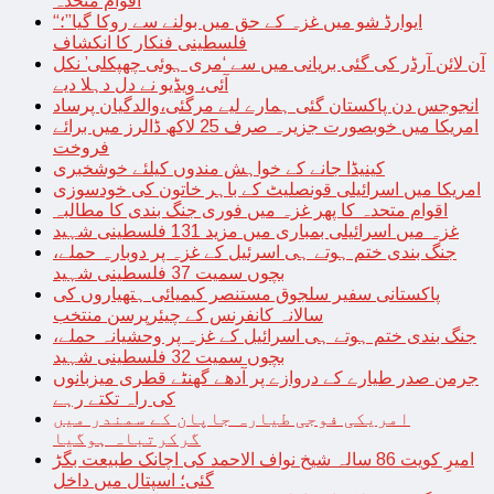
اقوام متحدہ
“ایوارڈ شو میں غزہ کے حق میں بولنے سے روکا گیا”؛
فلسطینی فنکار کا انکشاف
آن لائن آرڈر کی گئی بریانی میں سے ‘مری ہوئی چھپکلی’ نکل
آئی، ویڈیو نے دل دہلا دیے
انجوجس دن پاکستان گئی ہمارے لیے مرگئی،والدگیان پرساد
امریکا میں خوبصورت جزیرہ صرف 25 لاکھ ڈالرز میں برائے
فروخت
کینیڈا جانے کے خواہش مندوں کیلئے خوشخبری
امریکا میں اسرائیلی قونصلیٹ کے باہر خاتون کی خودسوزی
اقوام متحدہ کا پھر غزہ میں فوری جنگ بندی کا مطالبہ
غزہ میں اسرائیلی بمباری میں مزید 131 فلسطینی شہید
جنگ بندی ختم ہوتے ہی اسرئیل کے غزہ پر دوبارہ حملے،
بچوں سمیت 37 فلسطینی شہید
پاکستانی سفیر سلجوق مستنصر کیمیائی ہتھیاروں کی
سالانہ کانفرنس کے چیئرپرسن منتخب
جنگ بندی ختم ہوتے ہی اسرائیل کے غزہ پر وحشیانہ حملے،
بچوں سمیت 32 فلسطینی شہید
جرمن صدر طیارے کے دروازے پر آدھے گھنٹے قطری میزبانوں
کی راہ تکتے رہے
امریکی فوجی طیارہ جاپان کے سمندر میں
گرکرتباہ ہوگیا
امیرِ کویت 86 سالہ شیخ نواف الاحمد کی اچانک طبیعت بگڑ
گئی؛ اسپتال میں داخل