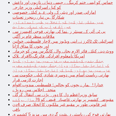
حماس کو ایسے ختم کرینگے ، جیسے دنیا نے نازیوں اور داعش
کو کیا ، اسرائیلی وزیر خارجہ
اماراتی صدر اور دبئی کے ولی عہد کیلئے خصوصی
شکارگاہیں تیار، رینجرز تعینات
غیر ملکی تارکین کو انخلا پر طبی امداد اور
خوراک فراہم کرنے کی ہدایت
پی ٹی آئی کے سینئر رہنما کی بھارتی فوجی آفیسرز سے
ملاقات منظرعام پر آگئی
اسرائیلی ٹک ٹاکرز نے اپنی ویڈیوز میں لاچار فلسطینی خواتین
اور بچوں کا مذاق اُڑایا
ووٹ دینے کیلئے فائر الارم بجانے والے کانگرس مین کو جرمانہ
امریکا:نامعلوم افرادکی فائرنگ،5افرادہلاک
جنگ بندی کیلئے مغرب غزہ میں مزید اور کیا
کرانا چاہتا ہے؟اردوان جنگ بندی کیلئے مغرب
غزہ میں مزید اور کیا کرانا چاہتا ہے؟اردوان
بھارتی ریاست آسام میں دوسری شادی کیلیے حکومت سے
اجازت لازمی قرار
خدارا ! ہمارے بچوں کو بچالیں؛ فلسطینی مندوب اقوام
متحدہ اجلاس میں رو پڑے
سابق وزیراعظم دل کا دورہ پڑنے سے انتقال کرگئے
مقبوضہ کشمیر پر بھارتی غاصبانہ قبضے کو 76 سال ہوگئے
غیر قانونی طور پر مقیم غیر ملکیوں کا انخلا، صرف 4دن
باقی
بھارتی فوج کی ریاستی دہشت گردی میں مزید 5 کشمیری