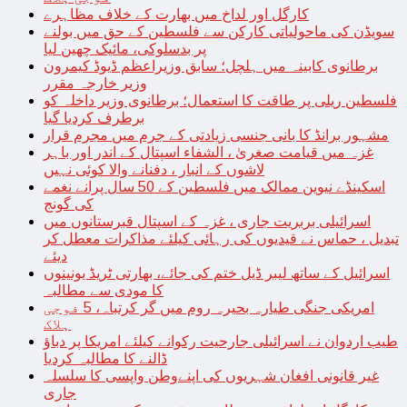
کارگل اور لداخ میں بھارت کے خلاف مظاہرے
سویڈن کی ماحولیاتی کارکن سے فلسطین کے حق میں بولنے
پر بدسلوکی، مائیک چھین لیا
برطانوی کابینہ میں ہلچل؛ سابق وزیراعظم ڈیوڈ کیمرون
وزیر خارجہ مقرر
فلسطین ریلی پر طاقت کا استعمال؛ برطانوی وزیر داخلہ کو
برطرف کردیا گیا
مشہور برانڈ کا بانی جنسی زیادتی کے جرم میں مجرم قرار
غزہ میں قیامت صغریٰ ، الشفاء اسپتال کے اندر اور باہر
لاشوں کے انبار ، دفنانے والا کوئی نہیں
اسکینڈے نیوین ممالک میں فلسطین کے 50 سال پرانے نغمے
کی گونج
اسرائیلی بربریت جاری ، غزہ کے اسپتال قبرستانوں میں
تبدیل ، حماس نے قیدیوں کی رہائی کیلئے مذاکرات معطل کر
دیئے
اسرائیل کے ساتھ لیبر ڈیل ختم کی جائے، بھارتی ٹریڈ یونینوں
کا مودی سے مطالبہ
امریکی جنگی طیارہ بحیرہ روم میں گر کرتباہ، 5 فوجی
ہلاک
طیب اردوان نے اسرائیلی جارحیت رکوانے کیلئے امریکا پر دباؤ
ڈالنے کا مطالبہ کردیا
غیر قانونی افغان شہریوں کی اپنےوطن واپسی کا سلسلہ
جاری