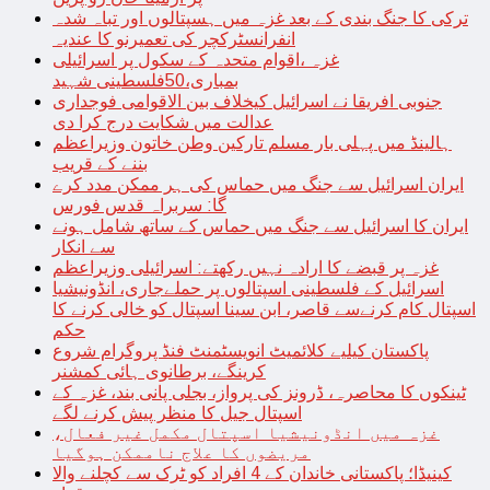
ترکی کا جنگ بندی کے بعد غزہ میں ہسپتالوں اور تباہ شدہ
انفرانسٹرکچر کی تعمیرنو کا عندیہ
غزہ ،اقوام متحدہ کے سکول پر اسرائیلی
بمباری،50فلسطینی شہید
جنوبی افریقا نے اسرائیل کیخلاف بین الاقوامی فوجداری
عدالت میں شکایت درج کرا دی
ہالینڈ میں پہلی بار مسلم تارکین وطن خاتون وزیراعظم
بننے کے قریب
ایران اسرائیل سے جنگ میں حماس کی ہر ممکن مدد کرے
گا: سربراہ قدس فورس
ایران کا اسرائیل سے جنگ میں حماس کے ساتھ شامل ہونے
سے انکار
غزہ پر قبضے کا ارادہ نہیں رکھتے: اسرائیلی وزیراعظم
اسرائیل کے فلسطینی اسپتالوں پر حملےجاری، انڈونیشیا
اسپتال کام کرنےسے قاصر، ابن سینا اسپتال کو خالی کرنے کا
حکم
پاکستان کیلیے کلائمیٹ انویسٹمنٹ فنڈ پروگرام شروع
کرینگے، برطانوی ہائی کمشنر
ٹینکوں کا محاصرہ، ڈرونز کی پرواز، بجلی پانی بند، غزہ کے
اسپتال جیل کا منظر پیش کرنے لگے
غزہ میں انڈونیشیا اسپتال مکمل غیر فعال،
مریضوں کا علاج ناممکن ہوگیا
کینیڈا؛ پاکستانی خاندان کے 4 افراد کو ٹرک سے کچلنے والا