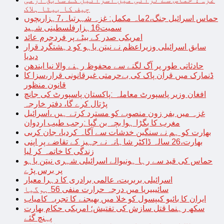
چیف کا بیٹا ہلاک
حماس اسرائیل جنگ،2ماہ مکمل: غزہ شہرتباہ،7ہزاربچوں
سمیت16ہزارفلسطینی شہید
امریکی صدر کے بیٹے پر فردجرم عائد
سابق اسرائیلی وزیراعظم نے نیتن یاہو کو دہشتگرد قرار
دیدیا
حادثاتی طور پر آگ لگنے سے محفوظ رہنے والا نیا ایندھن
ڈنمارک میں قرآن پاک کی بےحرمتی غیرقانونی قرار،سزا کا
قانون منظور
افغان وزیر پاسپورٹ معاملہ :پاکستان پاسپورٹ کی جانچ
پڑتال کرے گا، دفتر خارجہ
غزہ میں بفر زون منصوبے کو مسترد کرتے ہیں ،اسرائیل
مغرب کا بگڑا ہوا بچہ بن گیا :رجب طیب اردوان
بھارت کو ہم نے سنگین خدشات سے آگاہ کردیا، جان کربی
بھارت،26 سالہ ڈاکٹر شاہانہ نے جہیز کے تقاضے پر اپنی
زندگی کا خاتمہ کر لیا
حماس کی قید سے رہا ہونیوالے اسرائیلی شہری نیتن یاہو
پر برس پڑے
اسرائیلی بربریت، عالمی برادری کا دہرا معیار
سائیبیریا میں درجہ حرارت منفی 56 ہوگیا
ایران کا بائیو کیپسول کو خلا میں بھیجنے کا تجربہ کامیاب
سکھ رہنما قتل سازش کی تفتیش؛ امریکی حکام بھارت
پہنچ گئے