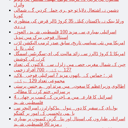
وائرل
دشمن نے اشتعال دلایا تو جوہری حملہ کردیں گے، شمالی
کوریا
ورلڈ بینک نے پاکستان کیلئے 35 کروڑ ڈالر قرض کی منظوری
دے دی
اسرائیلی بمباری سے مزید 100 فلسطینی شہید ، العودہ
اسپتال فوجی بیرک میں تبدیل
امریکا میں نئی سیاسی تاریخ، سابق صدر ٹرمپ الیکشن لڑنے
کیلیے نااہل
امریکا:1 کروڑ ڈالرز سے زائد مالیت کی ای-سگریٹس اسمگل
کرنے کی کوشش
چین کے شمال مغربی حصے میں زلزلے سے ہلاکتوں کی تعداد
127 ہوگئی، 700 افراد زخمی
غزہ؛ حماس کے ہاتھوں مزید 7 اسرائیلی فوجی ہلاک،
مجموعی تعداد 129 ہوگئی
اطالوی وزیراعظم کا سعودیہ میں مرتد اور ہم جنس پرستی
پر سزائیں ختم کرنے کا مطالبہ
اسرائیل کا فارعہ میں مہاجرین کے کیمپ پر چھاپہ، 4
فلسطینی شہید
یواےای کے سفیر کا دورہ نیول ہیڈکوارٹرز، امیرالبحر سے
باہمی دلچسپی کے امور پر گفتگو
اسرائیلی طیاروں کی اسپتال اور پناہ گزین کیمپوں پر بمباری
، مزید 90 فلسطینی شہید