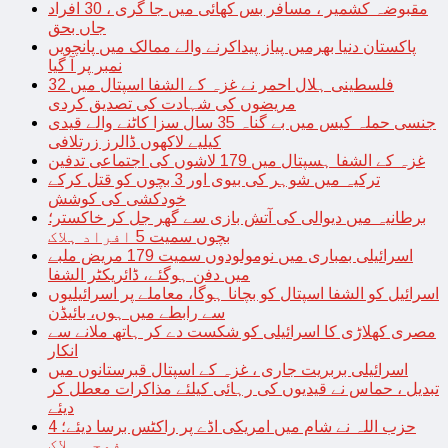
مقبوضہ کشمیر ، مسافر بس کھائی میں جا گری ، 30 افراد
جاں بحق
پاکستان دنیا بھرمیں پیاز پیداکرنے والے ممالک میں پانچویں
نمبر پر آ گیا
فلسطینی ہلال احمر نے غزہ کے الشفا اسپتال میں 32
مریضوں کی شہادت کی تصدیق کردی
جنسی حملہ کیس میں بے گناہ 35 سال سزا کاٹنے والے قیدی
کیلیے لاکھوں ڈالرز زرتلافی
غزہ کے الشفا ہسپتال میں 179 لاشوں کی اجتماعی تدفین
ترکیہ میں شوہر کی بیوی اور 3 بچوں کو قتل کرکے
خودکشی کی کوشش
برطانیہ میں دیوالی کی آتش بازی سے گھر جل کر خاکستر؛
بچوں سمیت 5 افراد ہلاک
اسرائیلی بمباری میں نومولودوں سمیت 179 مریض ملبے
میں دفن ہوگئے، ڈائریکٹر الشفا
اسرائیل کو الشفا اسپتال کو بچانا ہوگا، معاملے پر اسرائیلیوں
سے رابطے میں ہوں، بائیڈن
مصری کھلاڑی کا اسرائیلی کو شکست دے کر ہاتھ ملانے سے
انکار
اسرائیلی بربریت جاری ، غزہ کے اسپتال قبرستانوں میں
تبدیل ، حماس نے قیدیوں کی رہائی کیلئے مذاکرات معطل کر
دیئے
حزب اللہ نے شام میں امریکی اڈے پر راکٹس برسا دیئے؛ 4
فوجی ہلاک