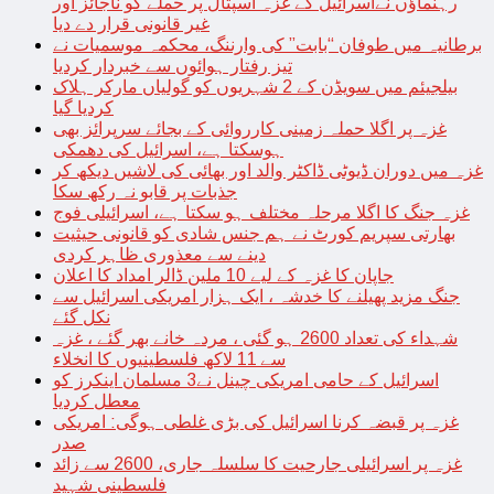
رہنماؤں نےاسرائیل کے غزہ اسپتال پر حملے کو ناجائز اور
غیر قانونی قرار دے دیا
برطانیہ میں طوفان “بابت” کی وارننگ، محکمہ موسمیات نے
تیز رفتار ہوائوں سے خبردار کردیا
بیلجیئم میں سویڈن کے 2 شہریوں کو گولیاں مارکر ہلاک
کردیا گیا
غزہ پر اگلا حملہ زمینی کارروائی کے بجائے سرپرائز بھی
ہوسکتا ہے، اسرائیل کی دھمکی
غزہ میں دوران ڈیوٹی ڈاکٹر والد اور بھائی کی لاشیں دیکھ کر
جذبات پر قابو نہ رکھ سکا
غزہ جنگ کا اگلا مرحلہ مختلف ہو سکتا ہے، اسرائیلی فوج
بھارتی سپریم کورٹ نے ہم جنس شادی کو قانونی حیثیت
دینے سے معذوری ظاہر کردی
جاپان کا غزہ کے لیے 10 ملین ڈالر امداد کا اعلان
جنگ مزید پھیلنے کا خدشہ ، ایک ہزار امریکی اسرائیل سے
نکل گئے
شہداء کی تعداد 2600 ہو گئی ، مردہ خانے بھر گئے ، غزہ
سے 11 لاکھ فلسطینیوں کا انخلاء
اسرائیل کے حامی امریکی چینل نے3 مسلمان اینکرز کو
معطل کردیا
غزہ پر قبضہ کرنا اسرائیل کی بڑی غلطی ہوگی: امریکی
صدر
غزہ پر اسرائیلی جارحیت کا سلسلہ جاری، 2600 سے زائد
فلسطینی شہید