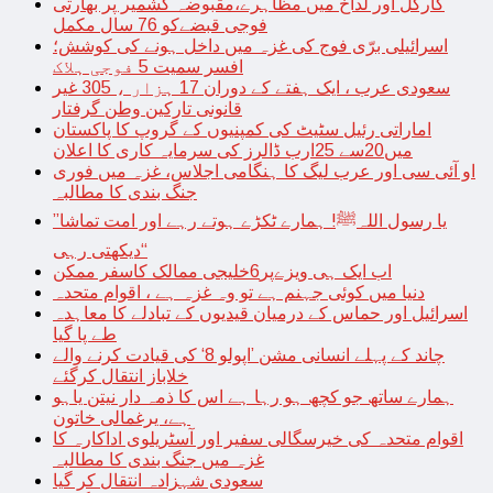
کارگل اور لداخ میں مظاہرے،مقبوضہ کشمیر پر بھارتی
فوجی قبضےکو 76 سال مکمل
اسرائیلی برّی فوج کی غزہ میں داخل ہونے کی کوشش؛
افسر سمیت 5 فوجی ہلاک
سعودی عرب ، ایک ہفتے کے دوران 17 ہزار ، 305 غیر
قانونی تارکین وطن گرفتار
اماراتی رئیل سٹیٹ کی کمپنیوں کے گروپ کا پاکستان
میں20سے 25ارب ڈالرز کی سرمایہ کاری کا اعلان
او آئی سی اور عرب لیگ کا ہنگامی اجلاس، غزہ میں فوری
جنگ بندی کا مطالبہ
’’یا رسول اللہﷺ! ہمارے ٹکڑے ہوتے رہے اور امت تماشا
دیکھتی رہی‘‘
اب ایک ہی ویزےپر6خلیجی ممالک کاسفر ممکن
دنیا میں کوئی جہنم ہے تو وہ غزہ ہے ، اقوام متحدہ
اسرائیل اور حماس کے درمیان قیدیوں کے تبادلے کا معاہدہ
طے پا گیا
چاند کے پہلے انسانی مشن ’اپولو 8‘ کی قیادت کرنے والے
خلاباز انتقال کرگئے
ہمارے ساتھ جو کچھ ہو رہا ہے اس کا ذمہ دار نیتن یاہو
ہے، یرغمالی خاتون
اقوام متحدہ کی خیرسگالی سفیر اور آسٹریلوی اداکارہ کا
غزہ میں جنگ بندی کا مطالبہ
سعودی شہزادہ انتقال کر گیا