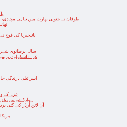
پا
طوفان نے جنوبی بھارت میں تباہی مچادی، نوا
تھائی
نائیجیریا کی فوج نے غل
19 سالہ برطانوی شہ
غزہ؛ اسکولوں پربمباری سے50 شہید، درجنوں اسرائیلی ٹی
اسرائیلی درندگی ج
غزہ کے وس
“ایوارڈ شو میں غز
آن لائن آرڈر کی گئی بر
امریکا میں 