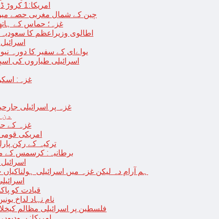
امریکا:1 کروڑ ڈالرز سے زائد مالیت کی ای-سگریٹس اسمگل کرنے کی کوشش
چین کے شمال مغربی حصے میں زلزلے سے ہلاک
غزہ؛ حماس کے ہاتھوں مزید 7 اسرائیلی فوجی ہلاک، 
اطالوی وزیراعظم کا سعودیہ 
اسرائیل کا
یواےای کے سفیر کا دورہ نیو
اسرائیلی طیاروں کی اسپتال اور 
غزہ: اسکو
غزہ پر اسرائیلی جارحیت 70 ویں روز بھی جاری: 18فلسطینی شہید ، در
دن 
“غزہ کے حا
امریکی قومی 
ترکیہ کے رکن پارل
برطانیہ: کرسمس کے موق
اسرائیل 
ہم آرام دہ لیکن غزہ میں اسرائیلی ہولناکیاں ج
اسرائیل
افغان حکومت TTP 
نام نہاد لداخ یون
فلسطین پر اسرائیلی مظالم کیخلاف
امریکا: یہودیو