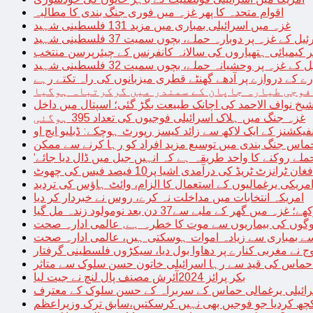
اقوام متحدہ کا پھر غزہ میں فوری جنگ بندی کا مطالبہ
غزہ میں اسرائیلی بمباری میں مزید 131 فلسطینی شہید
غزہ پر دوبارہ حملے، بچوں سمیت 37 فلسطینی شہید
کیمیائی ہتھیاروں کی سالانہ کانفرنس کے چیئرپرسن منتخب
زہ پر وحشیانہ حملے، بچوں سمیت 32 فلسطینی شہید
 کے دروازے پر آدھے گھنٹے قطری میزبانوں کی راہ تکتے رہے
فوجی طیارہ جاپان کے سمندر میں گرکرتباہ ہوگیا
غزہ جنگ میں ہلاک اسرائیلی فوجیوں کی تعداد 395 ہوگئی
فیکشنز کے ایک لاکھ سے زائد کیسز رپورٹ ہوچکے: ڈبلیو ایچ او
حماس جنگ بندی میں توسیع مزید افراد کو رہا کرنے سے ممکن
فغان ٹرانزٹ ٹریڈ کی درآمدی اشیا پر10 فیصد فیس کی چھوٹ
امریکی یرغمالیوں کے استعمال کا الزام، وائٹ ہاؤس کی تردید
امریکہ انتخابات میں مداخلت نہ کرے، روس نے خبردار کر دیا
 میں گھر کے ملبے سے37 دن بعد نومولود زندہ مل گیا
لوگوں کی بیماریوں سے موت کا خطرہ ہے, عالمی ادارہ صحت
سے بمباری سے زیادہ اموات ہوسکتی ہیں، عالمی ادارہ صحت
ج نے مغربی کنارے پر دھاوا بول دیا، سیکڑوں فلسطینی گرفتار
 حماس کی قید سے رہا اسرائیلی خاتون حسن سلوک سے متاثر
بکر پرائز 2024آئرش مصنف پال لنچ نے جیت لیا
ائیلی یرغمالی حماس کے سربراہ کے حسن سلوک کے معترف
چھ کردیا جو فوجیں بھی نہیں کرسکتیں،سابق ترک وزیراعظم