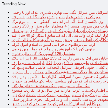
Trending Now
سرائیل میں میزائل لگنے سے بھارتی شہری ہلاک اور 6 زخمی
چین کی رہائشی عمارت میں آتشزدگی، 15 افراد ہلاک
 ہوں پاکستان کیلئے آئی ایم ایف سے گفتگو اہم ہے، بلوم برگ
رت میں مدرسہ مسمار؛ 4 مسلمان جاں بحق اور 250 زخمی
رستان؛ پی ٹی آئی پارلیمنٹرین کے امیدوار کی گاڑی پر بم حملہ
یک کرنے والے سی آئی اے کے سابق اہلکار کو 40 سال قید
اگو کی انتظامیہ نے بھی غزہ میں جنگ بندی کا مطالبہ کردیا
ارب پتی برطانوی تاجر ڈینی لیمبو نے اسلام قبول کرلیا
جنوبی کوریا کے اپوزیشن رہنما چاقو حملے میں زخمی
مسلسل 126 گھنٹوں تک گانے والی خاتون
جاپان میں ایک دن میں زلزلے کے 155 جھٹکے، 30 افراد ہلاک
ارلیمنٹ سے برطرف
کشی، جنوبی افریقہ اسرائیل کیخلاف عالمی عدالت پہنچ گیا
ستان کی علیحدگی پسند قوتوں کی مالی مدد کر رہا ہے: چین
س کے حملوں میں 7 اسرائیلی گاڑیاں تباہ، 3 صہیونی ہلاک
 جارحیت نے اپنا فوجی اور سیاسی انجام لکھ دیا،اسامہ حمدان
مکہ مکرمہ میں سونے کے متعدد نئے ذخائر مل گئے
اظہاریکجہتی، عرب امارات میں سال نو کی تقاریب منسوخ
نے شہریوں کو بھارت میں محتاط رہنے کی ہدایات جاری کردیں
ودی عرب سے پاکستان آنے والے امریکی بحری جہاز پر حملہ
امریکا اور اسرائیل کا حماس کو جڑ سے ختم کرنے پر اتفاق