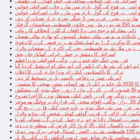
اسرائیل کی کئی اسلامی ممالک سے جنگ چھیڑنے کی دھمکی
 اپنی ہی فوج کی گولہ باری میں مارے جاتے، اسرائیلی خواتین
 اپنی ہی فوج کی گولہ باری میں مارے جاتے، اسرائیلی خواتین
بھارت نے بحیرہ عرب میں 3 جنگی بحری جہاز تعینات کر دیئے
یاستدان گرفتار
ذاتی مفاد کو ترجیح دینے پر3 افغان کرکٹرز کیخلاف کارروائی
 بائیکاٹ مہم سے ملٹی نیشنل کمپنیوں کو بھاری مالی نقصان
س کا یوکرین کے اہم اسٹریٹجک شہر پر قبضہ کرنے کا دعویٰ
تہ نہیں ملا’، شہید فلسطینی بچی کی ڈائری کے صفحات وائرل
اسرائیل کا دمشق پر حملہ، ایرانی کمانڈرجاں بحق
غزہ میں جنگ جلد ختم نہیں ہوگی، اسرائیلی وزیراعظم
 ایم ایف کی شرط، ای ایکس آئی ایم بینک کو آپریشنل کردیا گیا
ترکیہ کا پاکستانیوں کیلئے ای ویزا جاری کرنے کا اعلان
امریکی صدر نے دفاعی پالیسی بل پر دستخط کر دیئے
 مشن بھیجنے کا منصوبہ
پیشکش
 میں زندگی بھر کی رہائش کیلئے مستقل ویزے کا اجرا شروع
پھرموخر
یہ غزہ میں نئی جنگ بندی پر بات چیت کیلئے قاہرہ پہنچ گئے
نپوں کی لڑائی کے قریب گولف کھیلتے شخص کی ویڈیو وائرل
شمن نے اشتعال دلایا تو جوہری حملہ کردیں گے، شمالی کوریا
ے پاکستان کیلئے 35 کروڑ ڈالر قرض کی منظوری دے دی
ں تبدیل
 نئی سیاسی تاریخ، سابق صدر ٹرمپ الیکشن لڑنے کیلیے نااہل