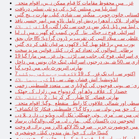
غزہ میں محفوظ مقامات کا قیام ممکن نہیں، اقوام متحدہ
آسٹریلیا میں مینٹس کیڑے کی دو نئی نسلیں دریافت
کستانی خاتون جویریہ منگیتر سے شادی کیلیے بھارت پہنچ گئیں
فراد ہلاک ، آندھرا پردیش اور تامل ناڈو میں ایمر جنسی نافذ
 لینڈ میں ڈبل ڈیکر بس درخت سے ٹکرا گئی، 14 افراد ہلاک
اسرائیلی فوج نے جبالیہ پناہ گزین کیمپ کو گھیرے میں لے لیا
طی سے میلاد النبی کی تقریب پر ڈرون گرا دیا؛ 85 جاں بحق
یورپ میں برڈ فلو پھیل گیا ، لاکھوں مرغیاں تلف کر دی گئیں
برطانیہ آنیوالوں کی تعداد کم کرنے کیلئے قوانین مزید سخت
ری اسرائیلی فوج کی جانب سے لڑتے ہوئے غزہ میں مارا گیا
نک خان یونس میں داخل
بھارتی ائیرپورٹ پانی میں ڈوب گیا
7 اکتوبر سے اب تک غزہ کے 19 لاکھ شہری بے گھر ہوگئے
انڈونیشیا: آتش فشاں پھٹنے سے 11 کوہ پیما ہلاک
اری: صہیونی فوجیوں کی گولاباری سے متعدد فلسطینی زخمی
خضدار کے علاقے وڈھ اور گردونواح میں زلزلے کے جھٹکے
بھارتی فضائیہ کا طیارہ گر کر تباہ، 2پائلٹس ہلاک
طی اور شمالی علاقوں کا رابطہ منقطع ہوگیا: اقوام متحدہ
ہ کے حق میں بولنے سے روکا گیا”؛ فلسطینی فنکار کا انکشاف
یانی میں سے ‘مری ہوئی چھپکلی’ نکل آئی، ویڈیو نے دل دہلا دیے
انجوجس دن پاکستان گئی ہمارے لیے مرگئی،والدگیان پرساد
خوبصورت جزیرہ صرف 25 لاکھ ڈالرز میں برائے فروخت
کینیڈا جانے کے خواہش مندوں کیلئے خوشخبری
امریکا میں اسرائیلی قونصلیٹ کے باہر خاتون کی خودسوزی