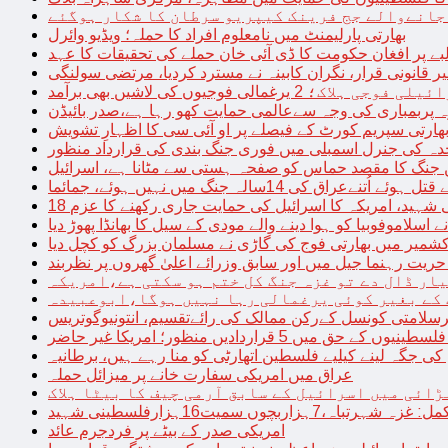
 جانےوالے جج فرینک کیپریو سرطان کا شکار ہوگئے
بھارتی پارلیمنٹ میں نامعلوم افراد کا حملہ؛ ویڈیو وائرل
بے پر افغان حکومت کا ڈی آئی خان حملے کی تحقیقات کا عہد
ر قانونی قرار، نگران کابینہ نے مسترد کردیا، مرتضی سولنگی
ہ پربمباری کی وجہ سےعالمی حمایت کھو رہا ہے،صدر بائیڈن
ھارتی سپریم کورٹ کے فیصلے پر او آئی سی کا اظہارِ تشویش
حدہ کی جنرل اسمبلی میں فوری جنگ بندی کی قرارداد منظور
 جنگ کا مقصد حماس کو صفحہ ہستی سے مٹانا ہے، اسرائیل
نےعراق کی 14سالہ جنگ میں نہیں ہوئے، جمائما
نی شہید، امریکہ کا اسرائیل کی حمایت جاری رکھنے کا عزم
ے اسلاموفوبیا کو ہوا دینے والے مودی کے سیل کا بھانڈا پھوڑ دیا
شمیر میں بھارتی فوج کی گاڑی نے مسلمان بزرگ کو کچل دیا
یت رہنما جیل میں اور سابق وزرائے اعلیٰ گھروں پر نظربند
ار ڈال دے تو غزہ جنگ کل ختم ہو سکتی ہے،امریکہ
کے بغیر کوئی یرغمالی رہا نہیں ہوگا،ابوعبیدہ
رسلامتی کونسل کےرکن ممالک کی رائےتقسیم، انتونیوگوتریس
حق میں 5 قراردادیں منظور؛ امریکا غیر حاضر
 جگہ لینے کیلیے فلسطین اتھارٹی کو منا رہے ہیں، برطانیہ
عراق میں امریکی سفارت خانے پر میزائل حملہ
ڑائی میں اسرائیل کے سابق آرمی چیف کا بیٹا ہلاک
امریکی صدر کے بیٹے پر فردجرم عائد