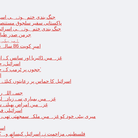
جنگ بندی ختم ہوتے ہی اسرئیل کے 
پاکستانی سفیر سلجوق مستنصر 
جنگ بندی ختم ہوتے ہی اسرائیل کے غ
جرمن صدر طیارے
امریکی 
امیرِ کویت 86 سالہ شیخ نواف الاحمد کی اچانک طبیعت بگڑ گئی؛ اسپتال میں داخل
غزہ میں ڈائیریا اور سانس کے ان
اسرائیل، 
‘ججوں پر ٹرمپ کے حملے روکنے کا واحد طریقہ ہے کہ انہیں جیل میں ڈال دیا جائے’
ا
اسرائیل کا حماس پر رعایتوں کیلئے 
جسے اللہ رکھے؛ غزہ
غزہ میں بمباری سے زیادہ 
غزہ میں امراض پھیلنے 
اسرائیلی فو
میری بیٹی خود کو غزہ میں ملکہ سمجھتی تھی،
اسر
فلسطینی مزاحمت نے اسرائیل کیساتھ وہ ک