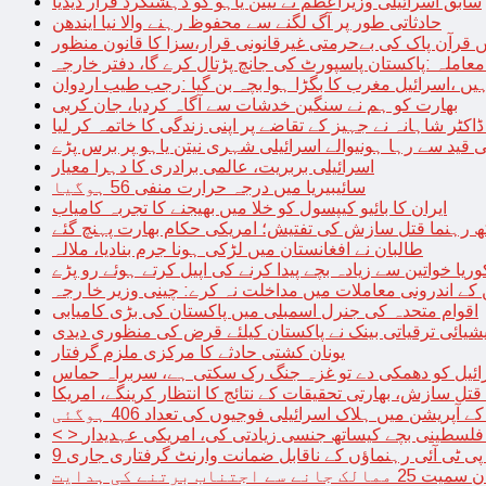
سابق اسرائیلی وزیراعظم نے نیتن یاہو کو دہشتگرد قرار دیدیا
حادثاتی طور پر آگ لگنے سے محفوظ رہنے والا نیا ایندھن
 قرآن پاک کی بےحرمتی غیرقانونی قرار،سزا کا قانون منظور
معاملہ :پاکستان پاسپورٹ کی جانچ پڑتال کرے گا، دفتر خارجہ
ں ،اسرائیل مغرب کا بگڑا ہوا بچہ بن گیا :رجب طیب اردوان
بھارت کو ہم نے سنگین خدشات سے آگاہ کردیا، جان کربی
قید سے رہا ہونیوالے اسرائیلی شہری نیتن یاہو پر برس پڑے
اسرائیلی بربریت، عالمی برادری کا دہرا معیار
سائیبیریا میں درجہ حرارت منفی 56 ہوگیا
ایران کا بائیو کیپسول کو خلا میں بھیجنے کا تجربہ کامیاب
 رہنما قتل سازش کی تفتیش؛ امریکی حکام بھارت پہنچ گئے
طالبان نے افغانستان میں لڑکی ہونا جرم بنادیا، ملالہ
یا خواتین سے زیادہ بچے پیدا کرنے کی اپیل کرتے ہوئے رو پڑے
 کے اندرونی معاملات میں مداخلت نہ کرے: چینی وزیر خا رجہ
اقوام متحدہ کی جنرل اسمبلی میں پاکستان کی بڑی کامیابی
یشیائی ترقیاتی بینک نے پاکستان کیلئے قرض کی منظوری دیدی
یونان کشتی حادثے کا مرکزی ملزم گرفتار
ائیل کو دھمکی دے تو غزہ جنگ رک سکتی ہے، سربراہ حماس
تل سازش، بھارتی تحقیقات کے نتائج کا انتظار کرینگے، امریکا
ے آپریشن میں ہلاک اسرائیلی فوجیوں کی تعداد 406 ہوگئی
میں فلسطینی بچے کیساتھ جنسی زیادتی کی، امریکی عہدیدار
 برتنے کی ہدایت