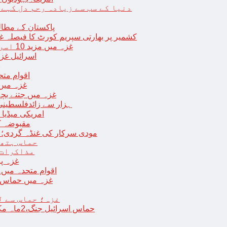
دنیا کے سب سے زیادہ رحم دل کہے
پاکستان کے مطال
کشمیر پر بھارتی سپریم کورٹ کا فیصلہ غی
غزہ میں مزید 10 اسرائیلی فوجی ہلاک؛ 2 یرغمالی فوجیوں کی لاشیں بھی برآمد
اسرائیل غز
ب
اقوام مت
غزہ میں
غزہ میں جتنے بچے قتل ہوئے اُت
18 ہزار سے زائدفلسطی
امریکی میڈیا ن
مقبوضہ ک
مودی سرکار کی غنڈہ گردی؛ حر
حماس ہتھی
مذاکرات 
غزہ پ
اقوام متحدہ میں فلسطینیوں کے 
غزہ میں حماس کی
غزہ؛ حماس سے ل
حماس اسرائیل جنگ،2ماہ مکمل: غزہ شہرتباہ،7ہزاربچوں سمیت16ہزارفلسطینی شہید