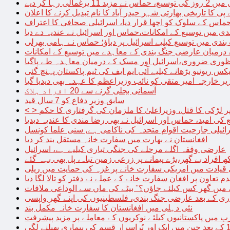
الی رہا کر دیے
پی کا تاریخی بھارتی شہر حیدر آباد کا نام تبدیل کرنے کا اعلان
 حماس کے سلوک کو اچھا قرار دیا، اسرائیلی صحافی کا اعتراف
دی میں توسیع کے امکانات،حماس اور اسرائیل نے عندیہ دے دیا
 بندی میں توسیع کیلیے اسرائیل پر دباؤ؛ حماس نے ہامی بھرلی
 درمیان عارضی جنگ بندی کے معاہدے میں توسیع کے امکانات
نظوری ضروری،اسرائیل اور مسک کے درمیان معاہدہ طے پاگیا
کس ریونیو بڑھانے کیلیے آئی ایم ایف کی ٹیم پاکستان پہنچ گئی
یر خارجہ امیر متقی کو نائب وزیراعظم کا عہدہ بھی دیدیا گیا
آسمانی بجلی گرنے سے 20 افراد ہلاک
سابق وزیر دفاع کو 7 سال قید
پر لڑکی کا قتل، وزیراعلیٰ کا ملزمان کی گرفتاری کا حکم
کی امید، حماس اور اسرائیل نے بھی رضا مندی کا عندیہ دیدیا
ائیلی جارحیت اقوام متحدہ کی ناکامی ہے, سنی علما کونسل
افغانستان نے بھارت میں سفارت خانہ مستقل بند کر دیا
عارضی وقفہ اگلے مرحلے کی جنگی تیاری کیلیے ہے، اسرائیل
 قیادت میں امریکی سفارت خانے پر غزہ کی حمایت میں ریلی
م تعاون پر افغان سفارت خانے کے عملے نے دفتر کو تالا لگا دیا
 میں گھر کس کیلئے جاؤں؟” بیٹے کی ماں سے الوداعی ملاقات
نئی دہلی میں افغانستان کا سفارت خانہ مکمل بند
میں پاکستانیوں کیلئے نوکریوں کے معاملے پر مزید پیشرفت