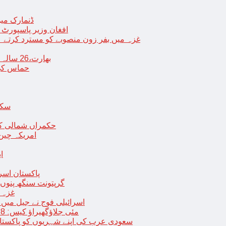
ڈنمارک میں
افغان وزیر پاسپورٹ 
غزہ میں بفر زون منصوبے کو مسترد کرتے ہی
بھارت،26 سالہ ڈاکٹر شاہانہ نے جہیز کے تقاضے پر اپنی زندگی کا خاتمہ کر لیا
حماس کی 
سکھ
حکمراں شمالی کور
امریکہ چین
ا
پاکستان اسر
گرپتونت سنگھ پنوں ق
غزہ ک
< > اسرائیلی فوج نے جیل 
9 مئی جلاؤگھیراؤ کیس: 8 پی ٹی آئی رہنماؤں کے ناقابل ضمانت وارنٹ گرفتاری جاری
سعودی عرب کی اپنے شہریوں کو پاکستان سمیت 25 ممالک جانے سے اجتناب