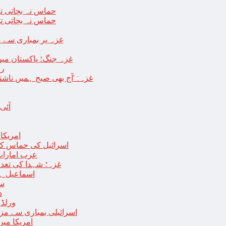
حماس نہ بچاتی تو
حماس نہ بچاتی تو
غزہ پر بمباری سے مزید 250 شہید ، رملہ میں خاتون فلسطینی س
غزہ جنگ؛ پاکستان میں
رو
غزہ: ‘آج بھی صبح ہمیں ناش
آئی
امریکا کا 2030 تک چاند پر ایک بار پھر انسانی
اسرائیل کی حماس کو 35 قیدیوں کی رہائی کے بدلے 7 روزہ جنگ بندی کی 
عرب امارات
غزہ؛ شہدا کی تعداد 20 ہزار ہوگئی، اقوام متحدہ کی قرارداد پر ووٹنگ 
اسماعیل ہن
سا
د
ورلڈ بینک ن
اسرائیلی بمباری سے مزید 100 فلسطینی شہید ، العودہ اسپتال فوجی بیرک می
امریکا میں