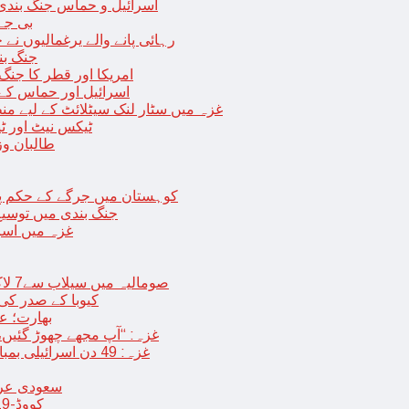
اسرائیل و حماس جنگ بندی میں 2 روز کی توسیع، حماس نے مزید 11 یرغم
بی جے 
رہائی پانے والے یرغمالیوں نے
جنگ بن
امریکا اور قطر کا جنگ
اسرائیل اور حماس کے
غزہ میں سٹار لنک سیٹلائٹ کے لیے م
ٹیکس نیٹ اور ٹی
طالبان وز
< > کوہستان میں جرگے کے حکم 
جنگ بندی میں توسیع 
غزہ میں اسر
صومالیہ میں سیلاب سے7 لاکھ افراد بے گھر،بڑے پیمانے پر زرعی زمین تباہ، پل بھی بہہ گئے
کیوبا کے صدر کی
بھارت؛ عد
غزہ: “آپ مجھے چھوڑ گئیں،
غزہ: 49 دن اسرائیلی بمباری کے بعد عارضی جنگ بندی، فلسطینیوں کی اپنے گھر واپسی
سعودی عرب 
کووڈ-19 کے بعد چین میں ایک اور پُراسرار قسم کی بیماری پھیلنے لگی