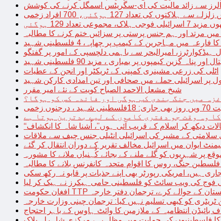
توں کی تعداد 127 ہوگئی، 700 افراد زخمی
مجموعی تعداد 129 ہوگئی
میں مرتد اور ہم جنس پرستی پر سزائیں ختم کرنے کا مطالبہ
 فارعہ میں مہاجرین کے کیمپ پر چھاپہ، 4 فلسطینی شہید
ل ہیڈکوارٹرز، امیرالبحر سے باہمی دلچسپی کے امور پر گفتگو
پناہ گزین کیمپوں پر بمباری ، مزید 90 فلسطینی شہید
اٹلی کی زرعی مشینری کمپنی کے ٹریکٹر اور انجن کے عطیات
ل پر اسرائیلی حملے میں صحافی اور تین امدادی کارکن شہید
شیخ مشعل الاحمد الصباح کویت کے نئے امیر مقرر
غزہ میں جنگ بندی کب ہوگی اور فائدہ کس کو ہوگا؟
جنوں زخمی
کا وہ وقت جو دفتری کاموں کے لیے بدترین ہوتا ہے
لات دیکھ کر اسلام کے قریب آئی ہوں”، اُشنا شاہ کا انکشاف
سلامتی کے مشیر کی اسرائیلی انٹیلی جنس چیف سے ملاقات
یمنٹ ایوان میں اسرائیل مخالف تقریر کے دوران انتقال کر گئے
ع پر شہریوں کو گلے ملنے کے بجائے کُہنیاں ملانے کا مشورہ
فلسطین جنگ، روس کا اقوام متحدہ کانفرنس بلانے کا مطالبہ
اری ہیں، امریکی رپورٹر بھی اپنے جذبات پر قابو نہ رکھ سکی
ی فوج کی ویب سائٹ کو فلسطینی حامی ہیکرز نے ہیک کر لیا
قیادت کو پاکستان کے حوالے کرے، ترجمان دفتر خارجہ
ین ٹریٹری کو کبھی تسلیم نہیں کیا: ترجمان چینی وزارت خارجہ
 بائیڈن انتظامیہ کے ملازمین کا وائٹ ہاوس کے باہر احتجاج
ں کا فلسطینیوں کی حمایت میں مظاہرہ، مرکزی شاہراہ بلاک