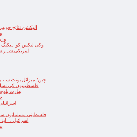
ا
الیکشن نتائج جوبھی
بھا
وزی
وکی لیکس کو ہیکنگ ٹولز ل
امریکی شہر شک
چین؛ میزائل یونٹ سے منسلک 4 جرنیلوں سمیت 9 فوجی اہلکارپ
فلسطینیوں کی نسل 
بھارت بلوچ
حما
اسرائیلی
فلسطینی مسلمانوں سے 
اسرائیل نے اپ
سع