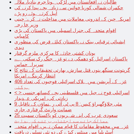
طالبان نے افغانستان میں لڑکی ہونا جرم بنادیا، ملالہ
حکمراں شمالی کوریا خواتین سے زیادہ بچے پیدا کرنے کی
اپیل کرتے ہوئے رو پڑے
امریکہ چین کے اندرونی معاملات میں مداخلت نہ کرے: چینی
وزیر خا رجہ
اقوام متحدہ کی جنرل اسمبلی میں پاکستان کی بڑی
کامیابی
ایشیائی ترقیاتی بینک نے پاکستان کیلئے قرض کی منظوری
دیدی
یونان کشتی حادثے کا مرکزی ملزم گرفتار
پاکستان اسرائیل کو دھمکی دے تو غزہ جنگ رک سکتی ہے،
سربراہ حماس
گرپتونت سنگھ پنوں قتل سازش، بھارتی تحقیقات کے نتائج کا
انتظار کرینگے، امریکا
غزہ کے آپریشن میں ہلاک اسرائیلی فوجیوں کی تعداد 406
ہوگئی
< > اسرائیلی فوج نے جیل میں فلسطینی بچے کیساتھ جنسی
زیادتی کی، امریکی عہدیدار
9 مئی جلاؤگھیراؤ کیس: 8 پی ٹی آئی رہنماؤں کے ناقابل
ضمانت وارنٹ گرفتاری جاری
سعودی عرب کی اپنے شہریوں کو پاکستان سمیت 25
ممالک جانے سے اجتناب برتنے کی ہدایت
غزہ میں محفوظ مقامات کا قیام ممکن نہیں، اقوام متحدہ
آسٹریلیا میں مینٹس کیڑے کی دو نئی نسلیں دریافت