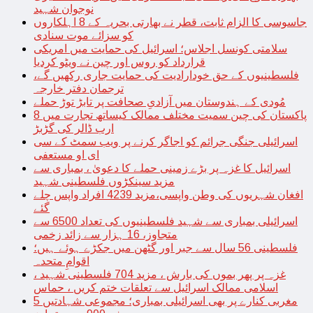
نوجوان شہید
جاسوسی کا الزام ثابت، قطر نے بھارتی بحریہ کے 8 اہلکاروں
کو سزائے موت سنادی
سلامتی کونسل اجلاس؛ اسرائیل کی حمایت میں امریکی
قرارداد کو روس اور چین نے ویٹو کردیا
فلسطینیوں کے حق خودارادیت کی حمایت جاری رکھیں گے،
ترجمان دفتر خارجہ
مُودی کے ہندوستان میں آزادیِ صحافت پر تابڑ توڑ حملے
پاکستان کی چین سمیت مختلف ممالک کیساتھ تجارت میں 8
ارب ڈالر کی گڑبڑ
اسرائیلی جنگی جرائم کو اجاگر کرنے پر ویب سمٹ کے سی
ای او مستعفی
اسرائیل کا غزہ پر بڑے زمینی حملے کا دعویٰ ، بمباری سے
مزید سینکڑوں فلسطینی شہید
افغان شہریوں کی وطن واپسی،مزید 4239 افراد واپس چلے
گئے
اسرائیلی بمباری سے شہید فلسطینیوں کی تعداد 6500 سے
متجاوز، 16 ہزار سے زائد زخمی
فلسطینی 56 سال سے جبر اور گٹھن میں جکڑے ہوئے ہیں؛
اقوامِ متحدہ
غزہ پر پھر بموں کی بارش ، مزید 704 فلسطینی شہید ،
اسلامی ممالک اسرائیل سے تعلقات ختم کریں ، حماس
مغربی کنارے پر بھی اسرائیلی بمباری؛ مجموعی شہادتیں 5