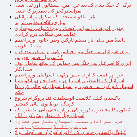
ترکی کا جنگ بندی کے بعد غزہ میں ہسپتالوں اور تباہ شدہ
انفرانسٹرکچر کی تعمیرنو کا عندیہ
غزہ ،اقوام متحدہ کے سکول پر اسرائیلی
بمباری،50فلسطینی شہید
جنوبی افریقا نے اسرائیل کیخلاف بین الاقوامی فوجداری
عدالت میں شکایت درج کرا دی
ہالینڈ میں پہلی بار مسلم تارکین وطن خاتون وزیراعظم
بننے کے قریب
ایران اسرائیل سے جنگ میں حماس کی ہر ممکن مدد کرے
گا: سربراہ قدس فورس
ایران کا اسرائیل سے جنگ میں حماس کے ساتھ شامل ہونے
سے انکار
غزہ پر قبضے کا ارادہ نہیں رکھتے: اسرائیلی وزیراعظم
اسرائیل کے فلسطینی اسپتالوں پر حملےجاری، انڈونیشیا
اسپتال کام کرنےسے قاصر، ابن سینا اسپتال کو خالی کرنے کا
حکم
پاکستان کیلیے کلائمیٹ انویسٹمنٹ فنڈ پروگرام شروع
کرینگے، برطانوی ہائی کمشنر
ٹینکوں کا محاصرہ، ڈرونز کی پرواز، بجلی پانی بند، غزہ کے
اسپتال جیل کا منظر پیش کرنے لگے
غزہ میں انڈونیشیا اسپتال مکمل غیر فعال،
مریضوں کا علاج ناممکن ہوگیا
کینیڈا؛ پاکستانی خاندان کے 4 افراد کو ٹرک سے کچلنے والا