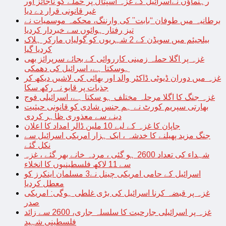
رہنماؤں نےاسرائیل کے غزہ اسپتال پر حملے کو ناجائز اور
غیر قانونی قرار دے دیا
برطانیہ میں طوفان “بابت” کی وارننگ، محکمہ موسمیات نے
تیز رفتار ہوائوں سے خبردار کردیا
بیلجیئم میں سویڈن کے 2 شہریوں کو گولیاں مارکر ہلاک
کردیا گیا
غزہ پر اگلا حملہ زمینی کارروائی کے بجائے سرپرائز بھی
ہوسکتا ہے، اسرائیل کی دھمکی
غزہ میں دوران ڈیوٹی ڈاکٹر والد اور بھائی کی لاشیں دیکھ کر
جذبات پر قابو نہ رکھ سکا
غزہ جنگ کا اگلا مرحلہ مختلف ہو سکتا ہے، اسرائیلی فوج
بھارتی سپریم کورٹ نے ہم جنس شادی کو قانونی حیثیت
دینے سے معذوری ظاہر کردی
جاپان کا غزہ کے لیے 10 ملین ڈالر امداد کا اعلان
جنگ مزید پھیلنے کا خدشہ ، ایک ہزار امریکی اسرائیل سے
نکل گئے
شہداء کی تعداد 2600 ہو گئی ، مردہ خانے بھر گئے ، غزہ
سے 11 لاکھ فلسطینیوں کا انخلاء
اسرائیل کے حامی امریکی چینل نے3 مسلمان اینکرز کو
معطل کردیا
غزہ پر قبضہ کرنا اسرائیل کی بڑی غلطی ہوگی: امریکی
صدر
غزہ پر اسرائیلی جارحیت کا سلسلہ جاری، 2600 سے زائد
فلسطینی شہید