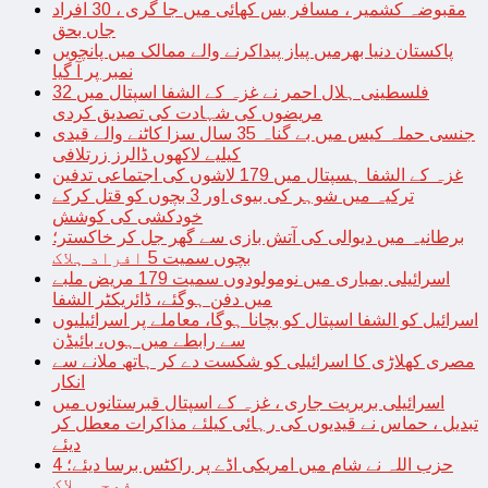
مقبوضہ کشمیر ، مسافر بس کھائی میں جا گری ، 30 افراد
جاں بحق
پاکستان دنیا بھرمیں پیاز پیداکرنے والے ممالک میں پانچویں
نمبر پر آ گیا
فلسطینی ہلال احمر نے غزہ کے الشفا اسپتال میں 32
مریضوں کی شہادت کی تصدیق کردی
جنسی حملہ کیس میں بے گناہ 35 سال سزا کاٹنے والے قیدی
کیلیے لاکھوں ڈالرز زرتلافی
غزہ کے الشفا ہسپتال میں 179 لاشوں کی اجتماعی تدفین
ترکیہ میں شوہر کی بیوی اور 3 بچوں کو قتل کرکے
خودکشی کی کوشش
برطانیہ میں دیوالی کی آتش بازی سے گھر جل کر خاکستر؛
بچوں سمیت 5 افراد ہلاک
اسرائیلی بمباری میں نومولودوں سمیت 179 مریض ملبے
میں دفن ہوگئے، ڈائریکٹر الشفا
اسرائیل کو الشفا اسپتال کو بچانا ہوگا، معاملے پر اسرائیلیوں
سے رابطے میں ہوں، بائیڈن
مصری کھلاڑی کا اسرائیلی کو شکست دے کر ہاتھ ملانے سے
انکار
اسرائیلی بربریت جاری ، غزہ کے اسپتال قبرستانوں میں
تبدیل ، حماس نے قیدیوں کی رہائی کیلئے مذاکرات معطل کر
دیئے
حزب اللہ نے شام میں امریکی اڈے پر راکٹس برسا دیئے؛ 4
فوجی ہلاک