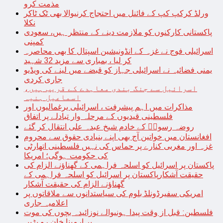
مذمت کرو
ورلڈ کرکپ کپ کے فائنل میں احتجاج کرنیوالا بھی ٹک ٹاکر
نکلا
پاکستانی کارکنوں کو ملازمت دینے کے منتظر ہیں، سعودی
کمپنی
اسرائیلی فوج نے غزہ کے انڈونیشین اسپتال کا بھی محاصرہ
کر لیا ، بمباری سے مزید 32 شہید
یمنی فضائیہ نے اسرائیلی جہاز کو قبضے میں لینے کی ویڈیو
جاری کردی
اسرائیل سے جنگ بندی معاہدے کے قریب ہیں،
اسماعیل ہنیہ
مذاکرات میں اہم پیشرفت ، اسرائیلی یرغمالیوں اور
فلسطینی قیدیوں کے مرحلہ وار تبادلے پر اتفاق
روضہ رسولؐ کے خادم شیخ عبدہ علی انتقال کر گئے
افغانستان میں خواتین آج بھی اپنے بنیادی حقوق سے محروم
غزہ اور مغربی کنارے پر حماس کی نہیں فلسطینی اتھارٹی
کی حکومت ہوگی؛ امریکا
پاکستان پر اسرائیل کو اسلحہ فراہمی کے گھناؤنے الزام کی
حقیقت آشکارپاکستان پر اسرائیل کو اسلحہ فراہمی کے
گھناؤنے الزام کی حقیقت آشکار
امریکی سفیرڈونلڈ بلوم کی سیاستدانوں سے ملاقاتوں پر
اعلامیہ جاری
فلسطین: قبل از وقت پیدا ہونیوالے نوزائیدہ بچوں کی موت
پر ارمینا خان رو پڑیں