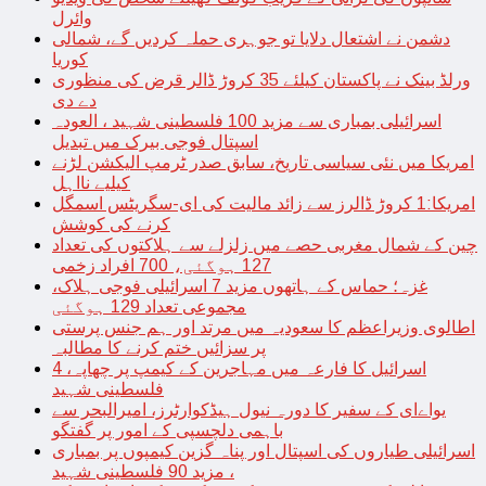
وائرل
دشمن نے اشتعال دلایا تو جوہری حملہ کردیں گے، شمالی
کوریا
ورلڈ بینک نے پاکستان کیلئے 35 کروڑ ڈالر قرض کی منظوری
دے دی
اسرائیلی بمباری سے مزید 100 فلسطینی شہید ، العودہ
اسپتال فوجی بیرک میں تبدیل
امریکا میں نئی سیاسی تاریخ، سابق صدر ٹرمپ الیکشن لڑنے
کیلیے نااہل
امریکا:1 کروڑ ڈالرز سے زائد مالیت کی ای-سگریٹس اسمگل
کرنے کی کوشش
چین کے شمال مغربی حصے میں زلزلے سے ہلاکتوں کی تعداد
127 ہوگئی، 700 افراد زخمی
غزہ؛ حماس کے ہاتھوں مزید 7 اسرائیلی فوجی ہلاک،
مجموعی تعداد 129 ہوگئی
اطالوی وزیراعظم کا سعودیہ میں مرتد اور ہم جنس پرستی
پر سزائیں ختم کرنے کا مطالبہ
اسرائیل کا فارعہ میں مہاجرین کے کیمپ پر چھاپہ، 4
فلسطینی شہید
یواےای کے سفیر کا دورہ نیول ہیڈکوارٹرز، امیرالبحر سے
باہمی دلچسپی کے امور پر گفتگو
اسرائیلی طیاروں کی اسپتال اور پناہ گزین کیمپوں پر بمباری
، مزید 90 فلسطینی شہید