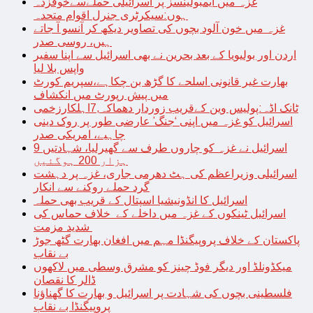
غزہ میں ایمبولینسز پر اسرائیلی حملےسےخوفزدہ
ہوں:سیکرٹری جنرل اقوام متحدہ
غزہ میں خون آلود بچوں کی تصاویر دیکھ کر آنسو آ جاتے
ہیں، روسی صدر
اردن اور بولیویا کے بعد بحرین نے بھی اسرائیل سے اپنا سفیر
واپس بلا لیا
بھارت غیر قانونی اسلحے کا گڑھ بن چکاہے،سپریم کورٹ
میں پیش رپورٹ میں انکشاف
ٹانک اڈہ:پولیس وین کےقریب زوردار دھماکہ,7اہلکارزخمی
اسرائیل کو غزہ میں اپنی ‘جنگ’ عارضی طور پر روک دینی
چاہیے، امریکی صدر
اسرائیل نے غزہ کو چاروں طرف سے گھیرلیا، شہادتیں 9
ہزار 200 ہوگئیں
اسرائیلی وزیراعظم کی ہٹ دھرمی جاری، غزہ پر دہشت
گرد حملے روکنے سے انکار
اسرائیل کا انڈونیشیا اسپتال کے قریب بھی حملہ
اسرائیل ٹینکوں کے غزہ میں داخلے کے خلاف حماس کی
شدید مزمت
پاکستان کے خلاف پروپیگنڈا مہم میں افغان بھارت گٹھ جوڑ
بے نقاب
میکڈونلڈ اور دیگر فوڈ چینز کو مشرق وسطی میں لاکھوں
ڈالر کا نقصان
فلسطینی بچوں کی شہادت پر اسرائیل و بھارت کا گھناؤنا
پروپیگنڈا بے نقاب