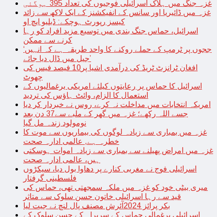
غزہ جنگ میں ہلاک اسرائیلی فوجیوں کی تعداد 395 ہوگئی
غزہ میں ڈائیریا اور سانس کے انفیکشنز کے ایک لاکھ سے زائد
کیسز رپورٹ ہوچکے: ڈبلیو ایچ او
اسرائیل، حماس جنگ بندی میں توسیع مزید افراد کو رہا
کرنے سے ممکن
‘ججوں پر ٹرمپ کے حملے روکنے کا واحد طریقہ ہے کہ انہیں
جیل میں ڈال دیا جائے’
افغان ٹرانزٹ ٹریڈ کی درآمدی اشیا پر10 فیصد فیس کی
چھوٹ
اسرائیل کا حماس پر رعایتوں کیلئے امریکی یرغمالیوں کے
استعمال کا الزام، وائٹ ہاؤس کی تردید
امریکہ انتخابات میں مداخلت نہ کرے، روس نے خبردار کر دیا
جسے اللہ رکھے؛ غزہ میں گھر کے ملبے سے37 دن بعد
نومولود زندہ مل گیا
غزہ میں بمباری سے زیادہ لوگوں کی بیماریوں سے موت کا
خطرہ ہے, عالمی ادارہ صحت
غزہ میں امراض پھیلنے سے بمباری سے زیادہ اموات ہوسکتی
ہیں، عالمی ادارہ صحت
اسرائیلی فوج نے مغربی کنارے پر دھاوا بول دیا، سیکڑوں
فلسطینی گرفتار
میری بیٹی خود کو غزہ میں ملکہ سمجھتی تھی، حماس کی
قید سے رہا اسرائیلی خاتون حسن سلوک سے متاثر
بکر پرائز 2024آئرش مصنف پال لنچ نے جیت لیا
اسرائیلی یرغمالی حماس کے سربراہ کے حسن سلوک کے