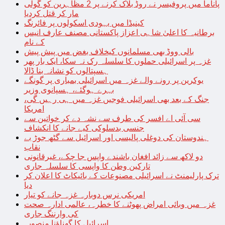
پاناما میں پروفیسر نے روڈ بلاک کرنے پر 2 مظاہرین کو گولی
مار کر قتل کردیا
کینیڈا میں یہودی اسکولوں پر فائرنگ
برطانیہ کا اعلیٰ شاہی اعزاز پاکستانی مصنف عارف انیس
کے نام
بالی ووڈ بھی مسلمانوں کیخلاف بغض میں پیش پیش
غزہ پر اسرائیلی حملوں کا سلسلہ رک نہ سکا، ایک بار پھر
ہسپتالوں کو نشانہ بنا ڈالا
یوکرین پر رونے والے غزہ میں اسرائیلی بمباری پر گونگے
بہرے ہوگئے، ہسپانوی وزیر
جنگ کے بعد بھی اسرائیلی فوجیں غزہ میں ہی رہیں گی،
امریکا
سی آئی اے افسر کی طرف سے نشہ دے کر خواتین سے
جنسی بدسلوکی کیے جانے کا انکشاف
ہندوستان کی دوغلی پالیسی اور اسرائیل سے گٹھ جوڑ بے
نقاب
دو لاکھ سے زائد افغان باشندے واپس جا چکے، غیرقانونی
تارکین وطن کا واپسی کا سلسلہ جاری
ترک پارلیمنٹ نے اسرائیلی مصنوعات کے بائیکاٹ کا اعلان کر
دیا
امریکی نرس دوبارہ غزہ جانے کو تیار
غزہ میں وبائی امراض پھوٹنے کا خطرہ، عالمی ادارہ صحت
کی وارننگ جاری
اسرائیل کا گھناؤنا منصوبہ