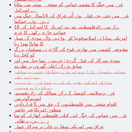
غزہ میں جنگ کا مقصد حماس کو صفحہ ہستی سے مٹانا
ہے، اسرائیل
غزہ میں جتنے بچے قتل ہوئے اُتنےعراق کی 14سالہ جنگ میں
نہیں ہوئے، جمائما
18 ہزار سے زائدفلسطینی شہید، امریکہ کا اسرائیل کی
حمایت جاری رکھنے کا عزم
امریکی میڈیا نے اسلاموفوبیا کو ہوا دینے والے مودی کے سیل
کا بھانڈا پھوڑ دیا
مقبوضہ کشمیر میں بھارتی فوج کی گاڑی نے مسلمان بزرگ
کو کچل دیا
مودی سرکار کی غنڈہ گردی؛ حریت رہنما جیل میں اور
سابق وزرائے اعلیٰ گھروں پر نظربند
حماس ہتھیار ڈال دے تو غزہ جنگ کل ختم ہو سکتی
ہے،امریکہ
مذاکرات کے بغیر کوئی یرغمالی رہا نہیں
ہوگا،ابوعبیدہ
غزہ پرسلامتی کونسل کےرکن ممالک کی رائےتقسیم،
انتونیوگوتریس
اقوام متحدہ میں فلسطینیوں کے حق میں 5 قراردادیں
منظور؛ امریکا غیر حاضر
غزہ میں حماس کی جگہ لینے کیلیے فلسطین اتھارٹی کو منا
رہے ہیں، برطانیہ
عراق میں امریکی سفارت خانے پر میزائل حملہ
غزہ؛ حماس سے لڑائی میں اسرائیل کے سابق آرمی