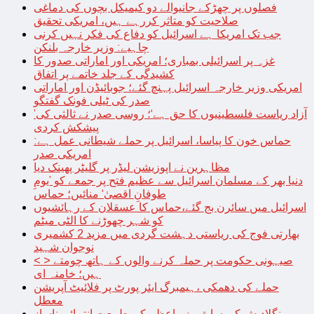
فصلوں پر چھڑکے جانیوالے دو کیمیکل بچوں کی دماغی
صلاحیت کو متاثر کررہے ہیں، امریکی تحقیق
جب تک امریکا ہے اسرائیل کو دفاع کی فکر نہیں کرنی
چاہیے: وزیر خارجہ بلنکن
غزہ پر اسرائیلی بمباری؛ امریکی اور اماراتی صدور کا
کشیدگی کے جلد خاتمے پر اتفاق
امریکی وزیر خارجہ اسرائیل پہنچ گئے؛ جوبائیڈن اور اماراتی
صدر کی ٹیلی فونک گفتگو
’آزاد ریاست فلسطینیوں کا حق ہے‘؛ روسی صدر نے ثالثی کی
پیشکش کردی
حماس خون کا پیاسا، اسرائیل پر حملے شیطانی عمل ہے:
امریکی صدر
مظاہرین نے اپوزیشن لیڈر پر گلیٹر پھینک دیا
دنیا بھر کے مسلمان اسرائیل سے عظیم فتح پر جمعے کو ’یومِ
طوفانِ اقصیٰ‘ منائیں؛ حماس
اسرائیل میں سائرن بج گئے،حماس کا عسقلان کے رہائشیوں
کو شہر چھوڑنے کا الٹی میٹم
بھارتی فوج کی ریاستی دہشت گردی میں مزید 2 کشمیری
نوجوان شہید
< > صیہونی حکومت پر حملہ کرنے والوں کے ہاتھ چومتے
ہیں؛ خامنہ ای
حملے کی دھمکی ،ہیمبرگ ایئر پورٹ پر فلائیٹ آپریشن
معطل
بنگلادیش کی سابق وزیراعظم کی طبیعت انتہائی ناساز