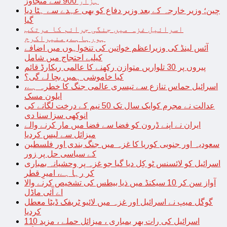
ہزار 900 سے متجاوز
چین؛ وزیر خارجہ کے بعد وزیر دفاع کو بھی عہدے سے ہٹا دیا
گیا
اسرائیل غزہ میں جنگی جرائم کا مرتکب
ہورہاہے،منیراکرم
آئس لینڈ کی وزیراعظم خواتین کی تنخواہوں میں اضافے
کیلیے احتجاج میں شامل
پیروں پر 30 تلواریں متوازن رکھنے کا عالمی ریکارڈ قائم
کیا خاموشی ہمیں بچا لے گی؟
اسرائیل حماس تنازع سے تیسری عالمی جنگ کا خطرہ ہے،
ایلون مسک
عدالت نے مجرم کوایک سال تک 50 نیم کے درخت لگانے کی
انوکھی سزا سنا دی
ایران نے اپنے ڈرون کو فضا سے فضا میں مار کرنے والے
میزائل سے لیس کردیا
سعودیہ اور جنوبی کوریا کا غزہ میں جنگ بندی اور فلسطین
کے سیاسی حل پر زور
اسرائیل کو لائسنس ٹو کِل دیا گیا جو غزہ پر وحشیانہ بمباری
کر رہا ہے، امیرِ قطر
آواز سن کر 10 سیکنڈ میں ذیا بیطس کی تشخیص کرنے والا
اے آئی ماڈل
گوگل میپ نے اسرائیل اور غزہ میں لائیو ٹریفک ڈیٹا معطل
کردیا
اسرائیل کی رات بھر بمباری ، میزائل حملے ، مزید 110