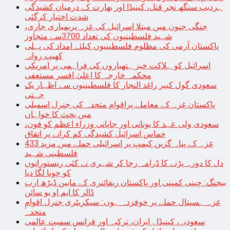
ہردیپ سنگھ نجر قتل، کینیڈا اور بھارت کے درمیان کشیدگی
شدت اختیار کرگئی
جنگی جنون میں مبتلا اسرائیل کی غزہ پربمباری جاری،
شہید فلسطینیوں کی تعداد 3700سے متجاوز
پاکستان آرمی کی مظلوم فلسطینیوں کیلئے امداد کی پہلی
کھیپ روانہ
اسرائیل کو ہلاکت خیز ہتھیاروں کی فراہمی پر امریکی
محکمہ خارجہ کا اعلیٰ افسر مستعفی
سعودی گول کیپر راغد النجار کا فلسطینیوں سے اظہار یک
جہتی
پاکستان غزہ کے معاملے پراقوام متحدہ کی جنرل اسمبلی
میں بحث کا خواہاں
سعودی ولی عہد کا یونانی اور جاپانی وزراء اعظم کو فون،
حماس اسرائیل کشیدگی کم کرانے پر اتفاق
غزہ کے پناہ گزین کیمپ پر اسرائیلی حملے میں مزید 433
فلسطینی شہید
دل کا دورہ پڑنے کا ڈرامہ رچا کر شہری نے کئی ریستورانوں
کو چونا لگا دیا
بیجنگ: چینی کمپنی اور پاکستان ریفائنری کے مابین ڈیڑھ ارب
ڈالر کا ایم او یو سائن
غزہ ہسپتال حملے پر خوفزدہ ہوں: سیکریٹری جنرل اقوامِ
متحدہ
سعودیہ، کینیڈا , ایران، ترکیہ اور فرانس سمیت عالمی