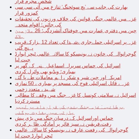
شخص مجرم قرار
بھارت کی جانب سے ’پچ سوئچنگ‘ تنازع میں آئی سی سی
کمزور قرار
غزہ میں عالمی جنگی قوانین کی خلاف ورزیوں کی تحقیقات
کی جائیں؛ اقوام متحدہ
چین میں دفتری عمارت میں خوفناک آتشزدگی؛ 26 ملازمین
ہلاک
غزہ پر اسرائیلی حملےجاری ،شہدا کی تعداد 12ہزارکےقریب
پہنچ گئی
گوجرانوالہ کی خاتون نے یونیسکو کا سالانہ عالمی ٹیچر ایوارڈ
جیت لیا
اسرائیل کی حماس سربراہ اسماعیل ہنیہ کے گھر پر
بمباری؛ ویڈیو بھی وائرل کردی
امریکہ اور چین شیر و شکر ، اہم معاملات طے پا گئے
غزہ ، قاتل اسرائیلی فوج کی مسجد پر بمباری ، 50 نمازی
شہید ، متعدد زخمی
اسرائیل نے سلامتی کونسل کا غزہ جنگ میں وقفے کا مطالبہ
مسترد کردیا
برطانیہ: غزہ جنگ بندی کی قرارداد پر لیبر
پارٹی میں بغاوت ہوگئی
حماس اوراسرائیل کے درمیان جنگ میں بڑی پیش
رفت،فریقین نے سیز فائر پر آمادگی ظاہر کردی
گوجرانوالہ کی رفعت عارف نے یونیسکو کا سالانہ عالمی
ٹیچر ایوارڈ جیت لیا