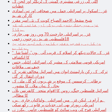
اٹلی کی زرعی مشینری کمپنی کے ٹریکٹر اور انجن کے
عطیات
غزہ: اسکول پر اسرائیلی حملے میں صحافی اور تین امدادی
کارکن شہید
شیخ مشعل الاحمد الصباح کویت کے نئے امیر مقرر
غزہ میں جنگ بندی کب ہوگی اور فائدہ کس کو
ہوگا؟
غزہ پر اسرائیلی جارحیت 70 ویں روز بھی جاری:
18فلسطینی شہید ، درجنوں زخمی
دن کا وہ وقت جو دفتری کاموں کے لیے بدترین
ہوتا ہے
“غزہ کے حالات دیکھ کر اسلام کے قریب آئی ہوں”، اُشنا شاہ
کا انکشاف
امریکی قومی سلامتی کے مشیر کی اسرائیلی انٹیلی جنس
چیف سے ملاقات
ترکیہ کے رکن پارلیمنٹ ایوان میں اسرائیل مخالف تقریر کے
دوران انتقال کر گئے
برطانیہ: کرسمس کے موقع پر شہریوں کو گلے ملنے کے
بجائے کُہنیاں ملانے کا مشورہ
اسرائیل فلسطین جنگ، روس کا اقوام متحدہ کانفرنس بلانے
کا مطالبہ
ہم آرام دہ لیکن غزہ میں اسرائیلی ہولناکیاں جاری ہیں،
امریکی رپورٹر بھی اپنے جذبات پر قابو نہ رکھ سکی
اسرائیلی فوج کی ویب سائٹ کو فلسطینی حامی ہیکرز نے