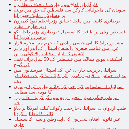
کارگل اور لداخ میں بھارت کے خلاف مظاہرے
سویڈن کی ماحولیاتی کارکن سے فلسطین کے حق میں بولنے
پر بدسلوکی، مائیک چھین لیا
برطانوی کابینہ میں ہلچل؛ سابق وزیراعظم ڈیوڈ کیمرون
وزیر خارجہ مقرر
فلسطین ریلی پر طاقت کا استعمال؛ برطانوی وزیر داخلہ کو
برطرف کردیا گیا
مشہور برانڈ کا بانی جنسی زیادتی کے جرم میں مجرم قرار
غزہ میں قیامت صغریٰ ، الشفاء اسپتال کے اندر اور باہر
لاشوں کے انبار ، دفنانے والا کوئی نہیں
اسکینڈے نیوین ممالک میں فلسطین کے 50 سال پرانے نغمے
کی گونج
اسرائیلی بربریت جاری ، غزہ کے اسپتال قبرستانوں میں
تبدیل ، حماس نے قیدیوں کی رہائی کیلئے مذاکرات معطل کر
دیئے
اسرائیل کے ساتھ لیبر ڈیل ختم کی جائے، بھارتی ٹریڈ یونینوں
کا مودی سے مطالبہ
امریکی جنگی طیارہ بحیرہ روم میں گر کرتباہ، 5 فوجی
ہلاک
طیب اردوان نے اسرائیلی جارحیت رکوانے کیلئے امریکا پر دباؤ
ڈالنے کا مطالبہ کردیا
غیر قانونی افغان شہریوں کی اپنےوطن واپسی کا سلسلہ
جاری