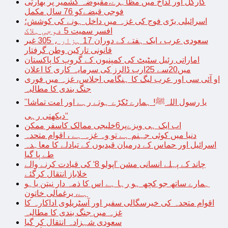
کارگل اور لداخ میں مظاہرے،مقبوضہ کشمیر پر بھارتی
فوجی قبضےکو 76 سال مکمل
اسرائیلی برّی فوج کی غزہ میں داخل ہونے کی کوشش؛
افسر سمیت 5 فوجی ہلاک
سعودی عرب ، ایک ہفتے کے دوران 17 ہزار ، 305 غیر
قانونی تارکین وطن گرفتار
اماراتی رئیل سٹیٹ کی کمپنیوں کے گروپ کا پاکستان
میں20سے 25ارب ڈالرز کی سرمایہ کاری کا اعلان
او آئی سی اور عرب لیگ کا ہنگامی اجلاس، غزہ میں فوری
جنگ بندی کا مطالبہ
’’یا رسول اللہﷺ! ہمارے ٹکڑے ہوتے رہے اور امت تماشا
دیکھتی رہی‘‘
اب ایک ہی ویزےپر6خلیجی ممالک کاسفر ممکن
دنیا میں کوئی جہنم ہے تو وہ غزہ ہے ، اقوام متحدہ
اسرائیل اور حماس کے درمیان قیدیوں کے تبادلے کا معاہدہ
طے پا گیا
چاند کے پہلے انسانی مشن ’اپولو 8‘ کی قیادت کرنے والے
خلاباز انتقال کرگئے
ہمارے ساتھ جو کچھ ہو رہا ہے اس کا ذمہ دار نیتن یاہو
ہے، یرغمالی خاتون
اقوام متحدہ کی خیرسگالی سفیر اور آسٹریلوی اداکارہ کا
غزہ میں جنگ بندی کا مطالبہ
سعودی شہزادہ انتقال کر گیا