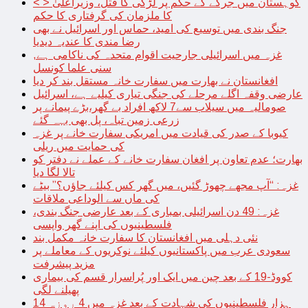
< > کوہستان میں جرگے کے حکم پر لڑکی کا قتل، وزیراعلیٰ
کا ملزمان کی گرفتاری کا حکم
جنگ بندی میں توسیع کی امید، حماس اور اسرائیل نے بھی
رضا مندی کا عندیہ دیدیا
غزہ میں اسرائیلی جارحیت اقوام متحدہ کی ناکامی ہے,
سنی علما کونسل
افغانستان نے بھارت میں سفارت خانہ مستقل بند کر دیا
عارضی وقفہ اگلے مرحلے کی جنگی تیاری کیلیے ہے، اسرائیل
صومالیہ میں سیلاب سے7 لاکھ افراد بے گھر،بڑے پیمانے پر
زرعی زمین تباہ، پل بھی بہہ گئے
کیوبا کے صدر کی قیادت میں امریکی سفارت خانے پر غزہ
کی حمایت میں ریلی
بھارت؛ عدم تعاون پر افغان سفارت خانے کے عملے نے دفتر کو
تالا لگا دیا
غزہ: “آپ مجھے چھوڑ گئیں، میں گھر کس کیلئے جاؤں؟” بیٹے
کی ماں سے الوداعی ملاقات
غزہ: 49 دن اسرائیلی بمباری کے بعد عارضی جنگ بندی،
فلسطینیوں کی اپنے گھر واپسی
نئی دہلی میں افغانستان کا سفارت خانہ مکمل بند
سعودی عرب میں پاکستانیوں کیلئے نوکریوں کے معاملے پر
مزید پیشرفت
کووڈ-19 کے بعد چین میں ایک اور پُراسرار قسم کی بیماری
پھیلنے لگی
14 ہزار فلسطینیوں کی شہادت کے بعد غزہ میں 4 روزہ