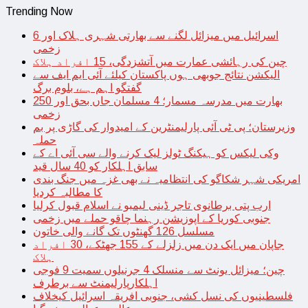
Trending Now
اسرائیل میں میزائل لگنے سے بھارتی شہری ہلاک اور 6
زخمی
چین کی رہائشی عمارت میں آتشزدگی، 15 افراد ہلاک
الیکشن نتائج جوبھی ہوں پاکستان کیلئے آئی ایم ایف سے
گفتگو اہم ہے، بلوم برگ
بھارت میں مدرسہ مسمار؛ 4 مسلمان جاں بحق اور 250
زخمی
وزیرستان؛ پی ٹی آئی پارلیمنٹرین کے امیدوار کی گاڑی پر بم
حملہ
وکی لیکس کو ہیکنگ ٹولز لیک کرنے والے سی آئی اے کے
سابق اہلکار کو 40 سال قید
امریکی شہر شکاگو کی انتظامیہ نے بھی غزہ میں جنگ بندی
کا مطالبہ کردیا
ارب پتی برطانوی تاجر ڈینی لیمبو نے اسلام قبول کرلیا
جنوبی کوریا کے اپوزیشن رہنما چاقو حملے میں زخمی
مسلسل 126 گھنٹوں تک گانے والی خاتون
جاپان میں ایک دن میں زلزلے کے 155 جھٹکے، 30 افراد
ہلاک
چین؛ میزائل یونٹ سے منسلک 4 جرنیلوں سمیت 9 فوجی
اہلکارپارلیمنٹ سے برطرف
فلسطینیوں کی نسل کشی، جنوبی افریقہ اسرائیل کیخلاف