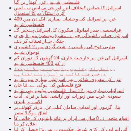
فلسطینی شہید ، غزہ کھنڈر بن گیا
اسرائیل کا حماس کیخلاف لیزر اور جی پی ایس سے لیس
‘آئرن اسٹنگ’ بم کا استعمال
غزہ پر اسرائیل کی وحشیانہ بمباری؛ ایک دن میں 400
فلسطینی شہید
فرانسیسی صدر ایمانوئل میکرون کل اسرائیل پہنچیں گے
اسرائیل حماس کشیدگی چین نے مشرق وسطیٰ میں 6 بحری
جنگی جہاز تعینات کر دیئے
بھارتی فوج کی ریاستی دہشت گردی میں 2 کشمیری
نوجوان شہید
اسرائیل کی غزہ پر جارحیت جاری، 24 گھنٹوں کے دوران کم
از کم 400 فلسطینی شہید
براعظم افریقا میں پایا جانے والا انوکھا
درخت، جسے کاٹنے پر ’لہو‘ رسنے لگتا ہے
غزہ کی معروف شاعرہ بھی اسرائیلی بمباری میں شہید
فتح فلسطین کی ہوگی ہے: ثنا خان
اسرائیلی بمباری میں 12 سالہ فلسطینی یوٹیوبر بھی شہید
سعودی عرب میں زیورات اور آرائشی اشیا پر قرآنی آیات
لکھنے پر پابندی
پناہ گزینوں اور امدادی سامان کیلیے غزہ بارڈر کھولنے پر
اتفاق ہوگیا؛ مصر
اقوام متحدہ نے 8 سال سے ایران پر عائد پابندیوں کے خاتمے کا
اعلان کر دیا
آئی ایم ایف کی کڑی شرط، حکومت نے بھی بڑا فیصلہ کر لیا