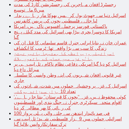
رجسٹرڈ افغان مہاجرین کی رجسٹریشن کارڈ کی مدت
میں6 ماہ توسیع
اسرائیل دنیا سے جھوٹ بول کر ہمیں بھوکا مار رہا ہے ، بدلہ
لیا جائے ، فلسطینی بچوں کی پریس کانفرنس
پاکستانی فورسز پرحملے افسوس ناک ہیں، امریکا
امریکا کا دوسرا بحری بیڑا بھی اسرائیل کی مدد کیلئے پہنچ
گیا
عمران خان نے بتایا ایرانی جنرل قاسم سلیمانی کا قتل ان کی
زندگی کا سب سے بڑا واقعہ تھا: ٹرمپ کا انکشاف
اسرائیلی وزیراعظم کا بھتیجا یائیر نیتن
یاہُو غزہ میں حماس کے ہاتھوں ہلاک
اسرائیل کو دیا گیا امریکی دفاعی نظام ناکام ، تل ابیب ہی پر
میزائل داغ دیا
غیر قانونی افغان شہریوں کی اپنے وطن واپسی کا سلسلہ
جاری
اسرائیل کے غزہ پر وحشیانہ حملوں میں شدت، شہادتوں کی
تعداد 10 ہزار سےزائد ہوگئی
‘کوئی محفوظ نہیں، غزہ “بچوں کا قبرستان” بنتا جا رہا ہے’،
اقوام متحدہ سیکرٹری جنرل نے جنگ بندی اور فلسطینیوں
کی رہائی کا پھر مطالبہ کر دیا
100 فی صد پائیدار ایندھن سے چلنے والی پہلی پرواز
اسرائیلی حملوں میں 9 ہزار فلسطینی شہید؛ تل ابیب سے
ترک سفارتکارواپس بلالیا گیا