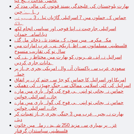
عالمی عدالت پہنچ گیا
بھارت بلوچستان کی علیحدگی پسند قوتوں کی مالی مدد کر
رہا ہے: چین
حماس کے حملوں میں 7 اسرائیلی گاڑیاں تباہ، 3 صہیونی
ہلاک
اسرائیلی جارحیت نے اپنا فوجی اور سیاسی انجام لکھ
دیا،اسامہ حمدان
مکہ مکرمہ میں سونے کے متعدد نئے ذخائر مل گئے
فلسطینی مسلمانوں سے اظہاریکجہتی، عرب امارات میں
سال نو کی تقاریب منسوخ
اسرائیل نے اپنے شہریوں کو بھارت میں محتاط رہنے کی
ہدایات جاری کردیں
سعودی عرب سے پاکستان آنے والے امریکی بحری جہاز پر
حملہ
امریکا اور اسرائیل کا حماس کو جڑ سے ختم کرنے پر اتفاق
اسرائیل کی کئی اسلامی ممالک سے جنگ چھیڑنے کی دھمکی
حماس نہ بچاتی تو اپنی ہی فوج کی گولہ باری میں مارے
جاتے، اسرائیلی خواتین
حماس نہ بچاتی تو اپنی ہی فوج کی گولہ باری میں مارے
جاتے، اسرائیلی خواتین
بھارت نے بحیرہ عرب میں 3 جنگی بحری جہاز تعینات کر
دیئے
غزہ پر بمباری سے مزید 250 شہید ، رملہ میں خاتون
فلسطینی سیاستدان گرفتار