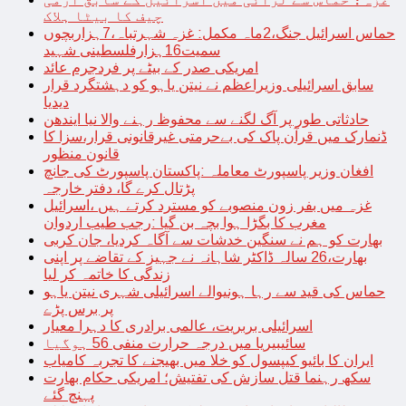
چیف کا بیٹا ہلاک
حماس اسرائیل جنگ،2ماہ مکمل: غزہ شہرتباہ،7ہزاربچوں
سمیت16ہزارفلسطینی شہید
امریکی صدر کے بیٹے پر فردجرم عائد
سابق اسرائیلی وزیراعظم نے نیتن یاہو کو دہشتگرد قرار
دیدیا
حادثاتی طور پر آگ لگنے سے محفوظ رہنے والا نیا ایندھن
ڈنمارک میں قرآن پاک کی بےحرمتی غیرقانونی قرار،سزا کا
قانون منظور
افغان وزیر پاسپورٹ معاملہ :پاکستان پاسپورٹ کی جانچ
پڑتال کرے گا، دفتر خارجہ
غزہ میں بفر زون منصوبے کو مسترد کرتے ہیں ،اسرائیل
مغرب کا بگڑا ہوا بچہ بن گیا :رجب طیب اردوان
بھارت کو ہم نے سنگین خدشات سے آگاہ کردیا، جان کربی
بھارت،26 سالہ ڈاکٹر شاہانہ نے جہیز کے تقاضے پر اپنی
زندگی کا خاتمہ کر لیا
حماس کی قید سے رہا ہونیوالے اسرائیلی شہری نیتن یاہو
پر برس پڑے
اسرائیلی بربریت، عالمی برادری کا دہرا معیار
سائیبیریا میں درجہ حرارت منفی 56 ہوگیا
ایران کا بائیو کیپسول کو خلا میں بھیجنے کا تجربہ کامیاب
سکھ رہنما قتل سازش کی تفتیش؛ امریکی حکام بھارت
پہنچ گئے