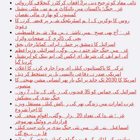
ذاتی مفاد کو ترجیح دینے پر3 افغان کرکٹرز کیخلاف کارروائی
غزہ جنگ؛ پاکستان میں بائیکاٹ مہم سے ملٹی نیشنل
کمپنیوں کو بھاری مالی نقصان
روس کا یوکرین کے اہم اسٹریٹجک شہر پر قبضہ کرنے کا
دعویٰ
غزہ: ‘آج بھی صبح ہمیں ناشتہ نہیں ملا’، شہید فلسطینی
بچی کی ڈائری کے صفحات وائرل
اسرائیل کا دمشق پر حملہ، ایرانی کمانڈرجاں بحق
غزہ میں جنگ جلد ختم نہیں ہوگی، اسرائیلی وزیراعظم
آئی ایم ایف کی شرط، ای ایکس آئی ایم بینک کو آپریشنل
کردیا گیا
ترکیہ کا پاکستانیوں کیلئے ای ویزا جاری کرنے کا اعلان
امریکی صدر نے دفاعی پالیسی بل پر دستخط کر دیئے
امریکا کا 2030 تک چاند پر ایک بار پھر انسانی مشن بھیجنے کا
منصوبہ
اسرائیل کی حماس کو 35 قیدیوں کی رہائی کے بدلے 7 روزہ
جنگ بندی کی پیشکش
عرب امارات میں زندگی بھر کی رہائش کیلئے مستقل ویزے
کا اجرا شروع
غزہ؛ شہدا کی تعداد 20 ہزار ہوگئی، اقوام متحدہ کی
قرارداد پر ووٹنگ پھرموخر
اسماعیل ہنیہ غزہ میں نئی جنگ بندی پر بات چیت کیلئے
قاہرہ پہنچ گئے
سانپوں کی لڑائی کے قریب گولف کھیلتے شخص کی ویڈیو