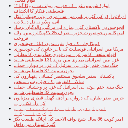
اقوام متحدہ
“ایوارڈ شو میں غزہ کے حق میں بولنے سے روکا گیا”؛
فلسطینی فنکار کا انکشاف
آن لائن آرڈر کی گئی بریانی میں سے ‘مری ہوئی چھپکلی’ نکل
آئی، ویڈیو نے دل دہلا دیے
انجوجس دن پاکستان گئی ہمارے لیے مرگئی،والدگیان پرساد
امریکا میں خوبصورت جزیرہ صرف 25 لاکھ ڈالرز میں برائے
فروخت
کینیڈا جانے کے خواہش مندوں کیلئے خوشخبری
امریکا میں اسرائیلی قونصلیٹ کے باہر خاتون کی خودسوزی
اقوام متحدہ کا پھر غزہ میں فوری جنگ بندی کا مطالبہ
غزہ میں اسرائیلی بمباری میں مزید 131 فلسطینی شہید
جنگ بندی ختم ہوتے ہی اسرئیل کے غزہ پر دوبارہ حملے،
بچوں سمیت 37 فلسطینی شہید
پاکستانی سفیر سلجوق مستنصر کیمیائی ہتھیاروں کی
سالانہ کانفرنس کے چیئرپرسن منتخب
جنگ بندی ختم ہوتے ہی اسرائیل کے غزہ پر وحشیانہ حملے،
بچوں سمیت 32 فلسطینی شہید
جرمن صدر طیارے کے دروازے پر آدھے گھنٹے قطری میزبانوں
کی راہ تکتے رہے
امریکی فوجی طیارہ جاپان کے سمندر میں
گرکرتباہ ہوگیا
امیرِ کویت 86 سالہ شیخ نواف الاحمد کی اچانک طبیعت بگڑ
گئی؛ اسپتال میں داخل