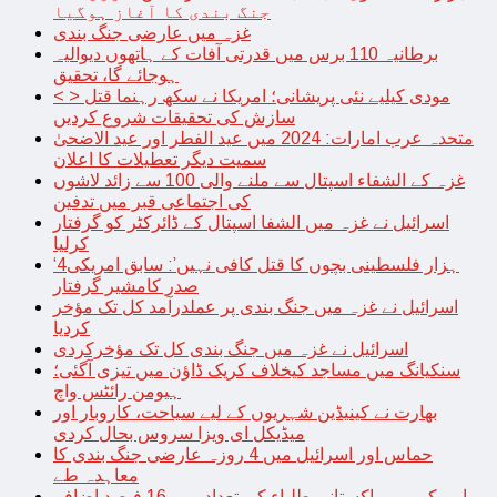
جنگ بندی کا آغاز ہوگیا
غزہ میں عارضی جنگ بندی
برطانیہ 110 برس میں قدرتی آفات کے ہاتھوں دیوالیہ
ہوجائے گا، تحقیق
< > مودی کیلیے نئی پریشانی؛ امریکا نے سکھ رہنما قتل
سازش کی تحقیقات شروع کردیں
متحدہ عرب امارات: 2024 میں عید الفطر اور عید الاضحیٰ
سمیت دیگر تعطیلات کا اعلان
غزہ کے الشفاء اسپتال سے ملنے والی 100 سے زائد لاشوں
کی اجتماعی قبر میں تدفین
اسرائیل نے غزہ میں الشفا اسپتال کے ڈائرکٹر کو گرفتار
کرلیا
‘4ہزار فلسطینی بچوں کا قتل کافی نہیں’: سابق امریکی
صدر کامشیر گرفتار
اسرائیل نے غزہ میں جنگ بندی پر عملدرآمد کل تک مؤخر
کردیا
اسرائیل نے غزہ میں جنگ بندی کل تک مؤخرکردی
سنکیانگ میں مساجد کیخلاف کریک ڈاؤن میں تیزی آگئی؛
ہیومن رائٹس واچ
بھارت نے کینیڈین شہریوں کے لیے سیاحت، کاروبار اور
میڈیکل ای ویزا سروس بحال کردی
حماس اور اسرائیل میں 4 روزہ عارضی جنگ بندی کا
معاہدہ طے
امریکہ میں پاکستانی طلباء کی تعداد میں 16 فیصد اضافہ