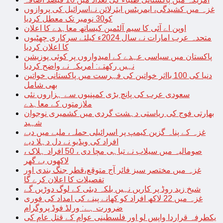
غزہ میں کشیدگی، ایمریٹس ایئرلائن نےاسرائیل کی پروازوں
کو30 نومبر تک معطل کردیا
اوپن اے آئی کا سیم آلٹمین کیساتھ معاہدے کا اعلان
متحدہ عرب امارات نے سال 2024ء کیلئے سرکاری چھٹیوں
کا اعلان کردیا
پاکستان میں سیاسی عہدے کے امیدواروں پر کوئی پوزیشن
نہیں رکھتے: امریکہ نے واضح کردیا
دنیا کی 100 بااثر خواتین کی فہرست میں پاکستانی خواتین
بھی شامل
سعودی عرب کی پانچ بڑی کمپنیوں سے ہزاروں نئی
ملازمتوں کے معاہدے
بھارتی فوج کی ریاستی دہشت گردی میں کشمیری نوجوان
شہید
غزہ کے پناہ گزین کیمپ پر اسرائیلی حملہ، ملبے میں دبے
افراد کی ویڈیو نے دل دہلا دیے
صومالیہ میں سیلاب نے تباہی مچا دی ، 50 افراد ہلاک ،
لاکھوں بے گھر
غزہ میں مختصر سیز فائر آج متوقع،قطر جنگ بندی اور
تفصیلات کا اعلان کرے گا
شیخ زید روڈ پر کاریں نہیں بلکہ دبئی کے لوگ دوڑیں گے
غزہ میں 22 لاکھ افراد کو کھانے پینے کی امداد کی فوری
ضرورت ہے: ورلڈ فوڈ پروگرام
یکطرفہ قراردا واپس لو اور فلسطینی عوام کے قتل عام کی