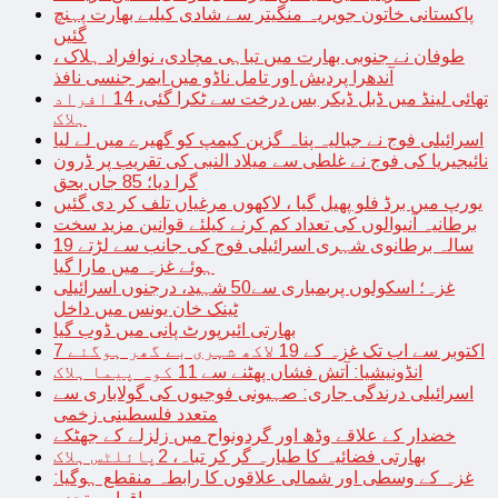
پاکستانی خاتون جویریہ منگیتر سے شادی کیلیے بھارت پہنچ
گئیں
طوفان نے جنوبی بھارت میں تباہی مچادی، نوافراد ہلاک ،
آندھرا پردیش اور تامل ناڈو میں ایمر جنسی نافذ
تھائی لینڈ میں ڈبل ڈیکر بس درخت سے ٹکرا گئی، 14 افراد
ہلاک
اسرائیلی فوج نے جبالیہ پناہ گزین کیمپ کو گھیرے میں لے لیا
نائیجیریا کی فوج نے غلطی سے میلاد النبی کی تقریب پر ڈرون
گرا دیا؛ 85 جاں بحق
یورپ میں برڈ فلو پھیل گیا ، لاکھوں مرغیاں تلف کر دی گئیں
برطانیہ آنیوالوں کی تعداد کم کرنے کیلئے قوانین مزید سخت
19 سالہ برطانوی شہری اسرائیلی فوج کی جانب سے لڑتے
ہوئے غزہ میں مارا گیا
غزہ؛ اسکولوں پربمباری سے50 شہید، درجنوں اسرائیلی
ٹینک خان یونس میں داخل
بھارتی ائیرپورٹ پانی میں ڈوب گیا
7 اکتوبر سے اب تک غزہ کے 19 لاکھ شہری بے گھر ہوگئے
انڈونیشیا: آتش فشاں پھٹنے سے 11 کوہ پیما ہلاک
اسرائیلی درندگی جاری: صہیونی فوجیوں کی گولاباری سے
متعدد فلسطینی زخمی
خضدار کے علاقے وڈھ اور گردونواح میں زلزلے کے جھٹکے
بھارتی فضائیہ کا طیارہ گر کر تباہ، 2پائلٹس ہلاک
غزہ کے وسطی اور شمالی علاقوں کا رابطہ منقطع ہوگیا: