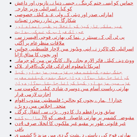
حماس کو ایسے ختم کرینگے ، جیسے دنیا نے نازیوں اور داعش
کو کیا ، اسرائیلی وزیر خارجہ
اماراتی صدر اور دبئی کے ولی عہد کیلئے خصوصی
شکارگاہیں تیار، رینجرز تعینات
غیر ملکی تارکین کو انخلا پر طبی امداد اور
خوراک فراہم کرنے کی ہدایت
پی ٹی آئی کے سینئر رہنما کی بھارتی فوجی آفیسرز سے
ملاقات منظرعام پر آگئی
اسرائیلی ٹک ٹاکرز نے اپنی ویڈیوز میں لاچار فلسطینی خواتین
اور بچوں کا مذاق اُڑایا
ووٹ دینے کیلئے فائر الارم بجانے والے کانگرس مین کو جرمانہ
امریکا:نامعلوم افرادکی فائرنگ،5افرادہلاک
جنگ بندی کیلئے مغرب غزہ میں مزید اور کیا
کرانا چاہتا ہے؟اردوان جنگ بندی کیلئے مغرب
غزہ میں مزید اور کیا کرانا چاہتا ہے؟اردوان
بھارتی ریاست آسام میں دوسری شادی کیلیے حکومت سے
اجازت لازمی قرار
خدارا ! ہمارے بچوں کو بچالیں؛ فلسطینی مندوب اقوام
متحدہ اجلاس میں رو پڑے
سابق وزیراعظم دل کا دورہ پڑنے سے انتقال کرگئے
مقبوضہ کشمیر پر بھارتی غاصبانہ قبضے کو 76 سال ہوگئے
غیر قانونی طور پر مقیم غیر ملکیوں کا انخلا، صرف 4دن
باقی
بھارتی فوج کی ریاستی دہشت گردی میں مزید 5 کشمیری