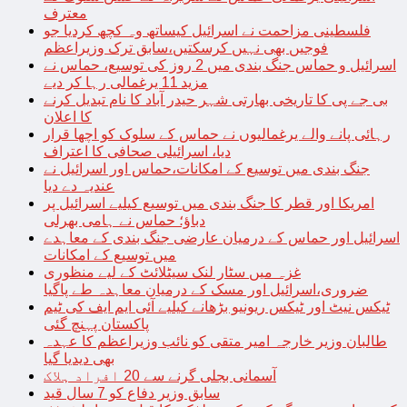
معترف
فلسطینی مزاحمت نے اسرائیل کیساتھ وہ کچھ کردیا جو
فوجیں بھی نہیں کرسکتیں،سابق ترک وزیراعظم
اسرائیل و حماس جنگ بندی میں 2 روز کی توسیع، حماس نے
مزید 11 یرغمالی رہا کر دیے
بی جے پی کا تاریخی بھارتی شہر حیدر آباد کا نام تبدیل کرنے
کا اعلان
رہائی پانے والے یرغمالیوں نے حماس کے سلوک کو اچھا قرار
دیا، اسرائیلی صحافی کا اعتراف
جنگ بندی میں توسیع کے امکانات،حماس اور اسرائیل نے
عندیہ دے دیا
امریکا اور قطر کا جنگ بندی میں توسیع کیلیے اسرائیل پر
دباؤ؛ حماس نے ہامی بھرلی
اسرائیل اور حماس کے درمیان عارضی جنگ بندی کے معاہدے
میں توسیع کے امکانات
غزہ میں سٹار لنک سیٹلائٹ کے لیے منظوری
ضروری،اسرائیل اور مسک کے درمیان معاہدہ طے پاگیا
ٹیکس نیٹ اور ٹیکس ریونیو بڑھانے کیلیے آئی ایم ایف کی ٹیم
پاکستان پہنچ گئی
طالبان وزیر خارجہ امیر متقی کو نائب وزیراعظم کا عہدہ
بھی دیدیا گیا
آسمانی بجلی گرنے سے 20 افراد ہلاک
سابق وزیر دفاع کو 7 سال قید