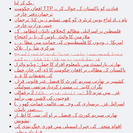
ہیک کر لیا
افغان حکومت TTP قیادت کو پاکستان کے حوالے کرے،
ترجمان دفتر خارجہ
نام نہاد لداخ یونین ٹریٹری کو کبھی تسلیم نہیں کیا: ترجمان
چینی وزارت خارجہ
فلسطین پر اسرائیلی مظالم کیخلاف بائیڈن انتظامیہ کے
ملازمین کا وائٹ ہاوس کے باہر احتجاج
امریکا: یہودیوں کا فلسطینیوں کی حمایت میں مظاہرہ،
مرکزی شاہراہ بلاک
دنیا کے سب سے زیادہ رحم دل کہے جانےوالے جج
فرینک کیپریو سرطان کا شکار ہوگئے
بھارتی پارلیمنٹ میں نامعلوم افراد کا حملہ؛ ویڈیو وائرل
پاکستان کے مطالبے پر افغان حکومت کا ڈی آئی خان حملے
کی تحقیقات کا عہد
کشمیر پر بھارتی سپریم کورٹ کا فیصلہ غیر قانونی قرار،
نگران کابینہ نے مسترد کردیا، مرتضی سولنگی
غزہ میں مزید 10 اسرائیلی فوجی ہلاک؛ 2 یرغمالی
فوجیوں کی لاشیں بھی برآمد
اسرائیل غزہ پربمباری کی وجہ سےعالمی حمایت کھو رہا
ہے،صدر بائیڈن
بھارتی سپریم کورٹ کے فیصلے پر او آئی سی کا اظہارِ
تشویش
اقوام متحدہ کی جنرل اسمبلی میں فوری جنگ بندی کی
قرارداد منظور