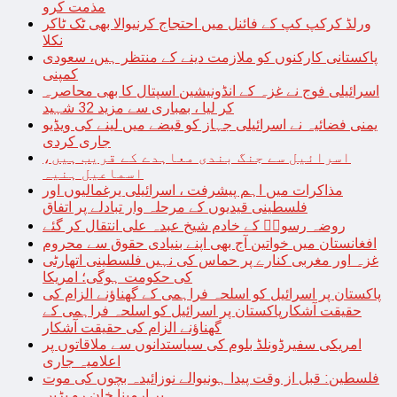
مذمت کرو
ورلڈ کرکپ کپ کے فائنل میں احتجاج کرنیوالا بھی ٹک ٹاکر
نکلا
پاکستانی کارکنوں کو ملازمت دینے کے منتظر ہیں، سعودی
کمپنی
اسرائیلی فوج نے غزہ کے انڈونیشین اسپتال کا بھی محاصرہ
کر لیا ، بمباری سے مزید 32 شہید
یمنی فضائیہ نے اسرائیلی جہاز کو قبضے میں لینے کی ویڈیو
جاری کردی
اسرائیل سے جنگ بندی معاہدے کے قریب ہیں،
اسماعیل ہنیہ
مذاکرات میں اہم پیشرفت ، اسرائیلی یرغمالیوں اور
فلسطینی قیدیوں کے مرحلہ وار تبادلے پر اتفاق
روضہ رسولؐ کے خادم شیخ عبدہ علی انتقال کر گئے
افغانستان میں خواتین آج بھی اپنے بنیادی حقوق سے محروم
غزہ اور مغربی کنارے پر حماس کی نہیں فلسطینی اتھارٹی
کی حکومت ہوگی؛ امریکا
پاکستان پر اسرائیل کو اسلحہ فراہمی کے گھناؤنے الزام کی
حقیقت آشکارپاکستان پر اسرائیل کو اسلحہ فراہمی کے
گھناؤنے الزام کی حقیقت آشکار
امریکی سفیرڈونلڈ بلوم کی سیاستدانوں سے ملاقاتوں پر
اعلامیہ جاری
فلسطین: قبل از وقت پیدا ہونیوالے نوزائیدہ بچوں کی موت
پر ارمینا خان رو پڑیں