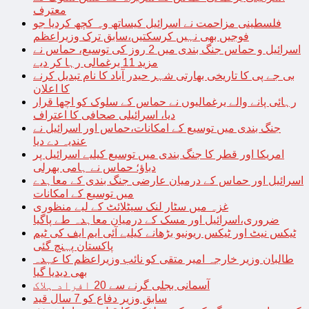
معترف
فلسطینی مزاحمت نے اسرائیل کیساتھ وہ کچھ کردیا جو
فوجیں بھی نہیں کرسکتیں،سابق ترک وزیراعظم
اسرائیل و حماس جنگ بندی میں 2 روز کی توسیع، حماس نے
مزید 11 یرغمالی رہا کر دیے
بی جے پی کا تاریخی بھارتی شہر حیدر آباد کا نام تبدیل کرنے
کا اعلان
رہائی پانے والے یرغمالیوں نے حماس کے سلوک کو اچھا قرار
دیا، اسرائیلی صحافی کا اعتراف
جنگ بندی میں توسیع کے امکانات،حماس اور اسرائیل نے
عندیہ دے دیا
امریکا اور قطر کا جنگ بندی میں توسیع کیلیے اسرائیل پر
دباؤ؛ حماس نے ہامی بھرلی
اسرائیل اور حماس کے درمیان عارضی جنگ بندی کے معاہدے
میں توسیع کے امکانات
غزہ میں سٹار لنک سیٹلائٹ کے لیے منظوری
ضروری،اسرائیل اور مسک کے درمیان معاہدہ طے پاگیا
ٹیکس نیٹ اور ٹیکس ریونیو بڑھانے کیلیے آئی ایم ایف کی ٹیم
پاکستان پہنچ گئی
طالبان وزیر خارجہ امیر متقی کو نائب وزیراعظم کا عہدہ
بھی دیدیا گیا
آسمانی بجلی گرنے سے 20 افراد ہلاک
سابق وزیر دفاع کو 7 سال قید