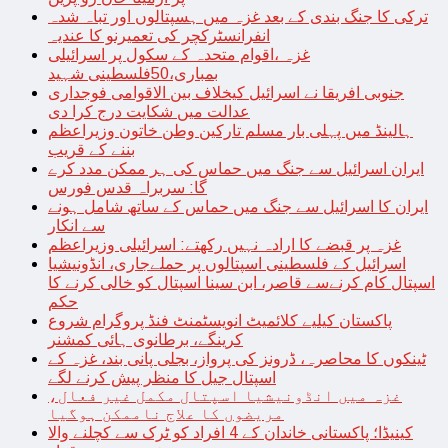
ترکی کا جنگ بندی کے بعد غزہ میں ہسپتالوں اور تباہ شدہ
انفرانسٹرکچر کی تعمیرنو کا عندیہ
غزہ ،اقوام متحدہ کے سکول پر اسرائیلی
بمباری،50فلسطینی شہید
جنوبی افریقا نے اسرائیل کیخلاف بین الاقوامی فوجداری
عدالت میں شکایت درج کرا دی
ہالینڈ میں پہلی بار مسلم تارکین وطن خاتون وزیراعظم
بننے کے قریب
ایران اسرائیل سے جنگ میں حماس کی ہر ممکن مدد کرے
گا: سربراہ قدس فورس
ایران کا اسرائیل سے جنگ میں حماس کے ساتھ شامل ہونے
سے انکار
غزہ پر قبضے کا ارادہ نہیں رکھتے: اسرائیلی وزیراعظم
اسرائیل کے فلسطینی اسپتالوں پر حملےجاری، انڈونیشیا
اسپتال کام کرنےسے قاصر، ابن سینا اسپتال کو خالی کرنے کا
حکم
پاکستان کیلیے کلائمیٹ انویسٹمنٹ فنڈ پروگرام شروع
کرینگے، برطانوی ہائی کمشنر
ٹینکوں کا محاصرہ، ڈرونز کی پرواز، بجلی پانی بند، غزہ کے
اسپتال جیل کا منظر پیش کرنے لگے
غزہ میں انڈونیشیا اسپتال مکمل غیر فعال،
مریضوں کا علاج ناممکن ہوگیا
کینیڈا؛ پاکستانی خاندان کے 4 افراد کو ٹرک سے کچلنے والا