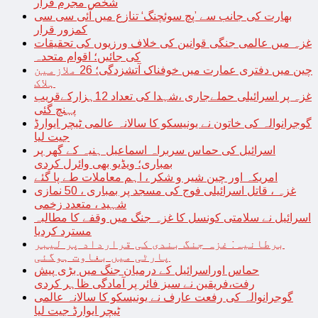
شخص مجرم قرار
بھارت کی جانب سے ’پچ سوئچنگ‘ تنازع میں آئی سی سی
کمزور قرار
غزہ میں عالمی جنگی قوانین کی خلاف ورزیوں کی تحقیقات
کی جائیں؛ اقوام متحدہ
چین میں دفتری عمارت میں خوفناک آتشزدگی؛ 26 ملازمین
ہلاک
غزہ پر اسرائیلی حملےجاری ،شہدا کی تعداد 12ہزارکےقریب
پہنچ گئی
گوجرانوالہ کی خاتون نے یونیسکو کا سالانہ عالمی ٹیچر ایوارڈ
جیت لیا
اسرائیل کی حماس سربراہ اسماعیل ہنیہ کے گھر پر
بمباری؛ ویڈیو بھی وائرل کردی
امریکہ اور چین شیر و شکر ، اہم معاملات طے پا گئے
غزہ ، قاتل اسرائیلی فوج کی مسجد پر بمباری ، 50 نمازی
شہید ، متعدد زخمی
اسرائیل نے سلامتی کونسل کا غزہ جنگ میں وقفے کا مطالبہ
مسترد کردیا
برطانیہ: غزہ جنگ بندی کی قرارداد پر لیبر
پارٹی میں بغاوت ہوگئی
حماس اوراسرائیل کے درمیان جنگ میں بڑی پیش
رفت،فریقین نے سیز فائر پر آمادگی ظاہر کردی
گوجرانوالہ کی رفعت عارف نے یونیسکو کا سالانہ عالمی
ٹیچر ایوارڈ جیت لیا