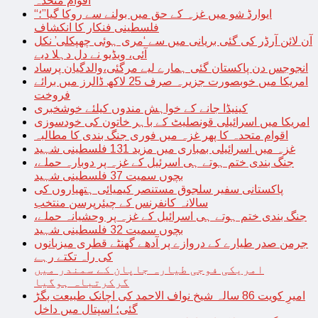
اقوام متحدہ
“ایوارڈ شو میں غزہ کے حق میں بولنے سے روکا گیا”؛
فلسطینی فنکار کا انکشاف
آن لائن آرڈر کی گئی بریانی میں سے ‘مری ہوئی چھپکلی’ نکل
آئی، ویڈیو نے دل دہلا دیے
انجوجس دن پاکستان گئی ہمارے لیے مرگئی،والدگیان پرساد
امریکا میں خوبصورت جزیرہ صرف 25 لاکھ ڈالرز میں برائے
فروخت
کینیڈا جانے کے خواہش مندوں کیلئے خوشخبری
امریکا میں اسرائیلی قونصلیٹ کے باہر خاتون کی خودسوزی
اقوام متحدہ کا پھر غزہ میں فوری جنگ بندی کا مطالبہ
غزہ میں اسرائیلی بمباری میں مزید 131 فلسطینی شہید
جنگ بندی ختم ہوتے ہی اسرئیل کے غزہ پر دوبارہ حملے،
بچوں سمیت 37 فلسطینی شہید
پاکستانی سفیر سلجوق مستنصر کیمیائی ہتھیاروں کی
سالانہ کانفرنس کے چیئرپرسن منتخب
جنگ بندی ختم ہوتے ہی اسرائیل کے غزہ پر وحشیانہ حملے،
بچوں سمیت 32 فلسطینی شہید
جرمن صدر طیارے کے دروازے پر آدھے گھنٹے قطری میزبانوں
کی راہ تکتے رہے
امریکی فوجی طیارہ جاپان کے سمندر میں
گرکرتباہ ہوگیا
امیرِ کویت 86 سالہ شیخ نواف الاحمد کی اچانک طبیعت بگڑ
گئی؛ اسپتال میں داخل