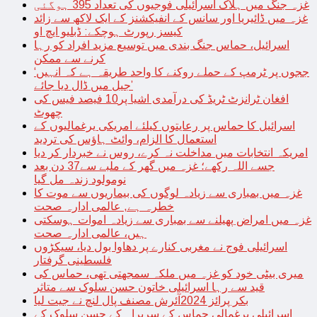
غزہ جنگ میں ہلاک اسرائیلی فوجیوں کی تعداد 395 ہوگئی
غزہ میں ڈائیریا اور سانس کے انفیکشنز کے ایک لاکھ سے زائد
کیسز رپورٹ ہوچکے: ڈبلیو ایچ او
اسرائیل، حماس جنگ بندی میں توسیع مزید افراد کو رہا
کرنے سے ممکن
‘ججوں پر ٹرمپ کے حملے روکنے کا واحد طریقہ ہے کہ انہیں
جیل میں ڈال دیا جائے’
افغان ٹرانزٹ ٹریڈ کی درآمدی اشیا پر10 فیصد فیس کی
چھوٹ
اسرائیل کا حماس پر رعایتوں کیلئے امریکی یرغمالیوں کے
استعمال کا الزام، وائٹ ہاؤس کی تردید
امریکہ انتخابات میں مداخلت نہ کرے، روس نے خبردار کر دیا
جسے اللہ رکھے؛ غزہ میں گھر کے ملبے سے37 دن بعد
نومولود زندہ مل گیا
غزہ میں بمباری سے زیادہ لوگوں کی بیماریوں سے موت کا
خطرہ ہے, عالمی ادارہ صحت
غزہ میں امراض پھیلنے سے بمباری سے زیادہ اموات ہوسکتی
ہیں، عالمی ادارہ صحت
اسرائیلی فوج نے مغربی کنارے پر دھاوا بول دیا، سیکڑوں
فلسطینی گرفتار
میری بیٹی خود کو غزہ میں ملکہ سمجھتی تھی، حماس کی
قید سے رہا اسرائیلی خاتون حسن سلوک سے متاثر
بکر پرائز 2024آئرش مصنف پال لنچ نے جیت لیا
اسرائیلی یرغمالی حماس کے سربراہ کے حسن سلوک کے