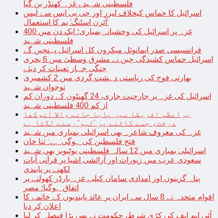
فلسطینی شہید ، غزہ کھنڈر بن گیا
اسرائیل کا حماس کیخلاف لیزر اور جی پی ایس سے لیس
‘آئرن اسٹنگ’ بم کا استعمال
غزہ پر اسرائیل کی وحشیانہ بمباری؛ ایک دن میں 400
فلسطینی شہید
فرانسیسی صدر ایمانوئل میکرون کل اسرائیل پہنچیں گے
اسرائیل حماس کشیدگی چین نے مشرق وسطیٰ میں 6 بحری
جنگی جہاز تعینات کر دیئے
بھارتی فوج کی ریاستی دہشت گردی میں 2 کشمیری
نوجوان شہید
اسرائیل کی غزہ پر جارحیت جاری، 24 گھنٹوں کے دوران کم
از کم 400 فلسطینی شہید
براعظم افریقا میں پایا جانے والا انوکھا
درخت، جسے کاٹنے پر ’لہو‘ رسنے لگتا ہے
غزہ کی معروف شاعرہ بھی اسرائیلی بمباری میں شہید
فتح فلسطین کی ہوگی ہے: ثنا خان
اسرائیلی بمباری میں 12 سالہ فلسطینی یوٹیوبر بھی شہید
سعودی عرب میں زیورات اور آرائشی اشیا پر قرآنی آیات
لکھنے پر پابندی
پناہ گزینوں اور امدادی سامان کیلیے غزہ بارڈر کھولنے پر
اتفاق ہوگیا؛ مصر
اقوام متحدہ نے 8 سال سے ایران پر عائد پابندیوں کے خاتمے کا
اعلان کر دیا
آئی ایم ایف کی کڑی شرط، حکومت نے بھی بڑا فیصلہ کر لیا