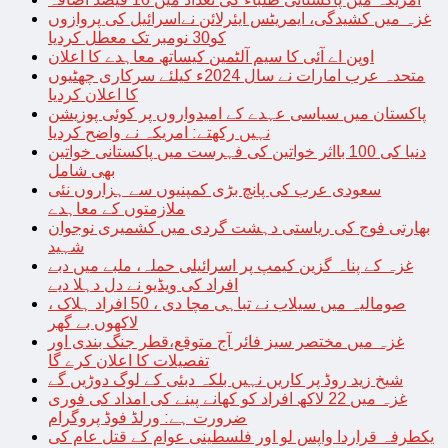
غزہ میں کشیدگی، ایمریٹس ایئرلائن نےاسرائیل کی پروازوں
کو30 نومبر تک معطل کردیا
اوپن اے آئی کا سیم آلٹمین کیساتھ معاہدے کا اعلان
متحدہ عرب امارات نے سال 2024ء کیلئے سرکاری چھٹیوں
کا اعلان کردیا
پاکستان میں سیاسی عہدے کے امیدواروں پر کوئی پوزیشن
نہیں رکھتے: امریکہ نے واضح کردیا
دنیا کی 100 بااثر خواتین کی فہرست میں پاکستانی خواتین
بھی شامل
سعودی عرب کی پانچ بڑی کمپنیوں سے ہزاروں نئی
ملازمتوں کے معاہدے
بھارتی فوج کی ریاستی دہشت گردی میں کشمیری نوجوان
شہید
غزہ کے پناہ گزین کیمپ پر اسرائیلی حملہ، ملبے میں دبے
افراد کی ویڈیو نے دل دہلا دیے
صومالیہ میں سیلاب نے تباہی مچا دی ، 50 افراد ہلاک ،
لاکھوں بے گھر
غزہ میں مختصر سیز فائر آج متوقع،قطر جنگ بندی اور
تفصیلات کا اعلان کرے گا
شیخ زید روڈ پر کاریں نہیں بلکہ دبئی کے لوگ دوڑیں گے
غزہ میں 22 لاکھ افراد کو کھانے پینے کی امداد کی فوری
ضرورت ہے: ورلڈ فوڈ پروگرام
یکطرفہ قراردا واپس لو اور فلسطینی عوام کے قتل عام کی