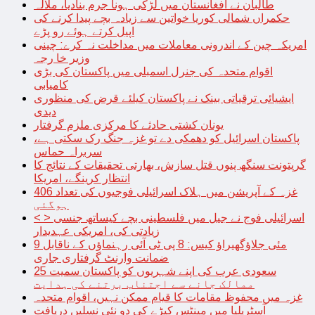
طالبان نے افغانستان میں لڑکی ہونا جرم بنادیا، ملالہ
حکمراں شمالی کوریا خواتین سے زیادہ بچے پیدا کرنے کی
اپیل کرتے ہوئے رو پڑے
امریکہ چین کے اندرونی معاملات میں مداخلت نہ کرے: چینی
وزیر خا رجہ
اقوام متحدہ کی جنرل اسمبلی میں پاکستان کی بڑی
کامیابی
ایشیائی ترقیاتی بینک نے پاکستان کیلئے قرض کی منظوری
دیدی
یونان کشتی حادثے کا مرکزی ملزم گرفتار
پاکستان اسرائیل کو دھمکی دے تو غزہ جنگ رک سکتی ہے،
سربراہ حماس
گرپتونت سنگھ پنوں قتل سازش، بھارتی تحقیقات کے نتائج کا
انتظار کرینگے، امریکا
غزہ کے آپریشن میں ہلاک اسرائیلی فوجیوں کی تعداد 406
ہوگئی
< > اسرائیلی فوج نے جیل میں فلسطینی بچے کیساتھ جنسی
زیادتی کی، امریکی عہدیدار
9 مئی جلاؤگھیراؤ کیس: 8 پی ٹی آئی رہنماؤں کے ناقابل
ضمانت وارنٹ گرفتاری جاری
سعودی عرب کی اپنے شہریوں کو پاکستان سمیت 25
ممالک جانے سے اجتناب برتنے کی ہدایت
غزہ میں محفوظ مقامات کا قیام ممکن نہیں، اقوام متحدہ
آسٹریلیا میں مینٹس کیڑے کی دو نئی نسلیں دریافت