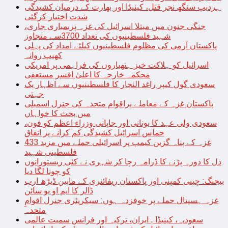
ہردیپ سنگھ نجر قتل، کینیڈا اور بھارت کے درمیان کشیدگی
شدت اختیار کرگئی
جنگی جنون میں مبتلا اسرائیل کی غزہ پربمباری جاری،
شہید فلسطینیوں کی تعداد 3700سے متجاوز
پاکستان آرمی کی مظلوم فلسطینیوں کیلئے امداد کی پہلی
کھیپ روانہ
اسرائیل کو ہلاکت خیز ہتھیاروں کی فراہمی پر امریکی
محکمہ خارجہ کا اعلیٰ افسر مستعفی
سعودی گول کیپر راغد النجار کا فلسطینیوں سے اظہار یک
جہتی
پاکستان غزہ کے معاملے پراقوام متحدہ کی جنرل اسمبلی
میں بحث کا خواہاں
سعودی ولی عہد کا یونانی اور جاپانی وزراء اعظم کو فون،
حماس اسرائیل کشیدگی کم کرانے پر اتفاق
غزہ کے پناہ گزین کیمپ پر اسرائیلی حملے میں مزید 433
فلسطینی شہید
دل کا دورہ پڑنے کا ڈرامہ رچا کر شہری نے کئی ریستورانوں
کو چونا لگا دیا
بیجنگ: چینی کمپنی اور پاکستان ریفائنری کے مابین ڈیڑھ ارب
ڈالر کا ایم او یو سائن
غزہ ہسپتال حملے پر خوفزدہ ہوں: سیکریٹری جنرل اقوامِ
متحدہ
سعودیہ، کینیڈا , ایران، ترکیہ اور فرانس سمیت عالمی