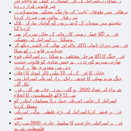
رہنماؤں نےاسرائیل کے غزہ اسپتال پر حملے کو ناجائز اور
غیر قانونی قرار دے دیا
برطانیہ میں طوفان “بابت” کی وارننگ، محکمہ موسمیات نے
تیز رفتار ہوائوں سے خبردار کردیا
بیلجیئم میں سویڈن کے 2 شہریوں کو گولیاں مارکر ہلاک
کردیا گیا
غزہ پر اگلا حملہ زمینی کارروائی کے بجائے سرپرائز بھی
ہوسکتا ہے، اسرائیل کی دھمکی
غزہ میں دوران ڈیوٹی ڈاکٹر والد اور بھائی کی لاشیں دیکھ کر
جذبات پر قابو نہ رکھ سکا
غزہ جنگ کا اگلا مرحلہ مختلف ہو سکتا ہے، اسرائیلی فوج
بھارتی سپریم کورٹ نے ہم جنس شادی کو قانونی حیثیت
دینے سے معذوری ظاہر کردی
جاپان کا غزہ کے لیے 10 ملین ڈالر امداد کا اعلان
جنگ مزید پھیلنے کا خدشہ ، ایک ہزار امریکی اسرائیل سے
نکل گئے
شہداء کی تعداد 2600 ہو گئی ، مردہ خانے بھر گئے ، غزہ
سے 11 لاکھ فلسطینیوں کا انخلاء
اسرائیل کے حامی امریکی چینل نے3 مسلمان اینکرز کو
معطل کردیا
غزہ پر قبضہ کرنا اسرائیل کی بڑی غلطی ہوگی: امریکی
صدر
غزہ پر اسرائیلی جارحیت کا سلسلہ جاری، 2600 سے زائد
فلسطینی شہید