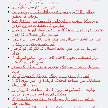
جنگ بندی کا آغاز ہوگیا
غزہ میں عارضی جنگ بندی
برطانیہ 110 برس میں قدرتی آفات کے ہاتھوں دیوالیہ
ہوجائے گا، تحقیق
< > مودی کیلیے نئی پریشانی؛ امریکا نے سکھ رہنما قتل
سازش کی تحقیقات شروع کردیں
متحدہ عرب امارات: 2024 میں عید الفطر اور عید الاضحیٰ
سمیت دیگر تعطیلات کا اعلان
غزہ کے الشفاء اسپتال سے ملنے والی 100 سے زائد لاشوں
کی اجتماعی قبر میں تدفین
اسرائیل نے غزہ میں الشفا اسپتال کے ڈائرکٹر کو گرفتار
کرلیا
‘4ہزار فلسطینی بچوں کا قتل کافی نہیں’: سابق امریکی
صدر کامشیر گرفتار
اسرائیل نے غزہ میں جنگ بندی پر عملدرآمد کل تک مؤخر
کردیا
اسرائیل نے غزہ میں جنگ بندی کل تک مؤخرکردی
سنکیانگ میں مساجد کیخلاف کریک ڈاؤن میں تیزی آگئی؛
ہیومن رائٹس واچ
بھارت نے کینیڈین شہریوں کے لیے سیاحت، کاروبار اور
میڈیکل ای ویزا سروس بحال کردی
حماس اور اسرائیل میں 4 روزہ عارضی جنگ بندی کا
معاہدہ طے
امریکہ میں پاکستانی طلباء کی تعداد میں 16 فیصد اضافہ