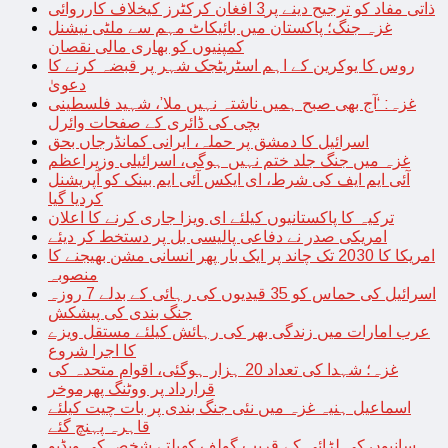
ذاتی مفاد کو ترجیح دینے پر3 افغان کرکٹرز کیخلاف کارروائی
غزہ جنگ؛ پاکستان میں بائیکاٹ مہم سے ملٹی نیشنل
کمپنیوں کو بھاری مالی نقصان
روس کا یوکرین کے اہم اسٹریٹجک شہر پر قبضہ کرنے کا
دعویٰ
غزہ: ‘آج بھی صبح ہمیں ناشتہ نہیں ملا’، شہید فلسطینی
بچی کی ڈائری کے صفحات وائرل
اسرائیل کا دمشق پر حملہ، ایرانی کمانڈرجاں بحق
غزہ میں جنگ جلد ختم نہیں ہوگی، اسرائیلی وزیراعظم
آئی ایم ایف کی شرط، ای ایکس آئی ایم بینک کو آپریشنل
کردیا گیا
ترکیہ کا پاکستانیوں کیلئے ای ویزا جاری کرنے کا اعلان
امریکی صدر نے دفاعی پالیسی بل پر دستخط کر دیئے
امریکا کا 2030 تک چاند پر ایک بار پھر انسانی مشن بھیجنے کا
منصوبہ
اسرائیل کی حماس کو 35 قیدیوں کی رہائی کے بدلے 7 روزہ
جنگ بندی کی پیشکش
عرب امارات میں زندگی بھر کی رہائش کیلئے مستقل ویزے
کا اجرا شروع
غزہ؛ شہدا کی تعداد 20 ہزار ہوگئی، اقوام متحدہ کی
قرارداد پر ووٹنگ پھرموخر
اسماعیل ہنیہ غزہ میں نئی جنگ بندی پر بات چیت کیلئے
قاہرہ پہنچ گئے
سانپوں کی لڑائی کے قریب گولف کھیلتے شخص کی ویڈیو