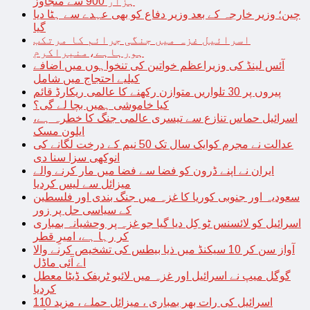
ہزار 900 سے متجاوز
چین؛ وزیر خارجہ کے بعد وزیر دفاع کو بھی عہدے سے ہٹا دیا
گیا
اسرائیل غزہ میں جنگی جرائم کا مرتکب
ہورہاہے،منیراکرم
آئس لینڈ کی وزیراعظم خواتین کی تنخواہوں میں اضافے
کیلیے احتجاج میں شامل
پیروں پر 30 تلواریں متوازن رکھنے کا عالمی ریکارڈ قائم
کیا خاموشی ہمیں بچا لے گی؟
اسرائیل حماس تنازع سے تیسری عالمی جنگ کا خطرہ ہے،
ایلون مسک
عدالت نے مجرم کوایک سال تک 50 نیم کے درخت لگانے کی
انوکھی سزا سنا دی
ایران نے اپنے ڈرون کو فضا سے فضا میں مار کرنے والے
میزائل سے لیس کردیا
سعودیہ اور جنوبی کوریا کا غزہ میں جنگ بندی اور فلسطین
کے سیاسی حل پر زور
اسرائیل کو لائسنس ٹو کِل دیا گیا جو غزہ پر وحشیانہ بمباری
کر رہا ہے، امیرِ قطر
آواز سن کر 10 سیکنڈ میں ذیا بیطس کی تشخیص کرنے والا
اے آئی ماڈل
گوگل میپ نے اسرائیل اور غزہ میں لائیو ٹریفک ڈیٹا معطل
کردیا
اسرائیل کی رات بھر بمباری ، میزائل حملے ، مزید 110