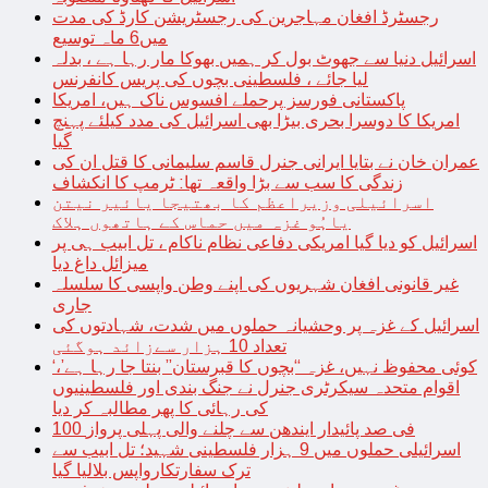
رجسٹرڈ افغان مہاجرین کی رجسٹریشن کارڈ کی مدت
میں6 ماہ توسیع
اسرائیل دنیا سے جھوٹ بول کر ہمیں بھوکا مار رہا ہے ، بدلہ
لیا جائے ، فلسطینی بچوں کی پریس کانفرنس
پاکستانی فورسز پرحملے افسوس ناک ہیں، امریکا
امریکا کا دوسرا بحری بیڑا بھی اسرائیل کی مدد کیلئے پہنچ
گیا
عمران خان نے بتایا ایرانی جنرل قاسم سلیمانی کا قتل ان کی
زندگی کا سب سے بڑا واقعہ تھا: ٹرمپ کا انکشاف
اسرائیلی وزیراعظم کا بھتیجا یائیر نیتن
یاہُو غزہ میں حماس کے ہاتھوں ہلاک
اسرائیل کو دیا گیا امریکی دفاعی نظام ناکام ، تل ابیب ہی پر
میزائل داغ دیا
غیر قانونی افغان شہریوں کی اپنے وطن واپسی کا سلسلہ
جاری
اسرائیل کے غزہ پر وحشیانہ حملوں میں شدت، شہادتوں کی
تعداد 10 ہزار سےزائد ہوگئی
‘کوئی محفوظ نہیں، غزہ “بچوں کا قبرستان” بنتا جا رہا ہے’،
اقوام متحدہ سیکرٹری جنرل نے جنگ بندی اور فلسطینیوں
کی رہائی کا پھر مطالبہ کر دیا
100 فی صد پائیدار ایندھن سے چلنے والی پہلی پرواز
اسرائیلی حملوں میں 9 ہزار فلسطینی شہید؛ تل ابیب سے
ترک سفارتکارواپس بلالیا گیا