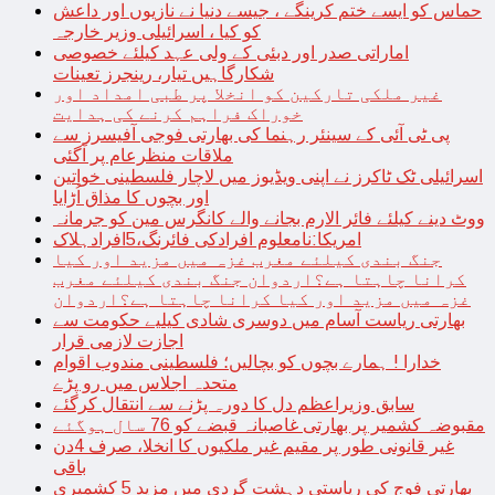
حماس کو ایسے ختم کرینگے ، جیسے دنیا نے نازیوں اور داعش
کو کیا ، اسرائیلی وزیر خارجہ
اماراتی صدر اور دبئی کے ولی عہد کیلئے خصوصی
شکارگاہیں تیار، رینجرز تعینات
غیر ملکی تارکین کو انخلا پر طبی امداد اور
خوراک فراہم کرنے کی ہدایت
پی ٹی آئی کے سینئر رہنما کی بھارتی فوجی آفیسرز سے
ملاقات منظرعام پر آگئی
اسرائیلی ٹک ٹاکرز نے اپنی ویڈیوز میں لاچار فلسطینی خواتین
اور بچوں کا مذاق اُڑایا
ووٹ دینے کیلئے فائر الارم بجانے والے کانگرس مین کو جرمانہ
امریکا:نامعلوم افرادکی فائرنگ،5افرادہلاک
جنگ بندی کیلئے مغرب غزہ میں مزید اور کیا
کرانا چاہتا ہے؟اردوان جنگ بندی کیلئے مغرب
غزہ میں مزید اور کیا کرانا چاہتا ہے؟اردوان
بھارتی ریاست آسام میں دوسری شادی کیلیے حکومت سے
اجازت لازمی قرار
خدارا ! ہمارے بچوں کو بچالیں؛ فلسطینی مندوب اقوام
متحدہ اجلاس میں رو پڑے
سابق وزیراعظم دل کا دورہ پڑنے سے انتقال کرگئے
مقبوضہ کشمیر پر بھارتی غاصبانہ قبضے کو 76 سال ہوگئے
غیر قانونی طور پر مقیم غیر ملکیوں کا انخلا، صرف 4دن
باقی
بھارتی فوج کی ریاستی دہشت گردی میں مزید 5 کشمیری