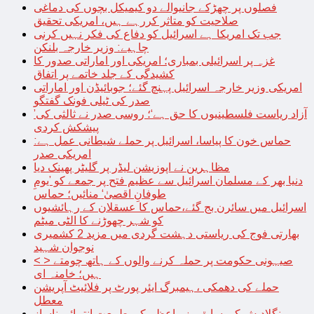
فصلوں پر چھڑکے جانیوالے دو کیمیکل بچوں کی دماغی
صلاحیت کو متاثر کررہے ہیں، امریکی تحقیق
جب تک امریکا ہے اسرائیل کو دفاع کی فکر نہیں کرنی
چاہیے: وزیر خارجہ بلنکن
غزہ پر اسرائیلی بمباری؛ امریکی اور اماراتی صدور کا
کشیدگی کے جلد خاتمے پر اتفاق
امریکی وزیر خارجہ اسرائیل پہنچ گئے؛ جوبائیڈن اور اماراتی
صدر کی ٹیلی فونک گفتگو
’آزاد ریاست فلسطینیوں کا حق ہے‘؛ روسی صدر نے ثالثی کی
پیشکش کردی
حماس خون کا پیاسا، اسرائیل پر حملے شیطانی عمل ہے:
امریکی صدر
مظاہرین نے اپوزیشن لیڈر پر گلیٹر پھینک دیا
دنیا بھر کے مسلمان اسرائیل سے عظیم فتح پر جمعے کو ’یومِ
طوفانِ اقصیٰ‘ منائیں؛ حماس
اسرائیل میں سائرن بج گئے،حماس کا عسقلان کے رہائشیوں
کو شہر چھوڑنے کا الٹی میٹم
بھارتی فوج کی ریاستی دہشت گردی میں مزید 2 کشمیری
نوجوان شہید
< > صیہونی حکومت پر حملہ کرنے والوں کے ہاتھ چومتے
ہیں؛ خامنہ ای
حملے کی دھمکی ،ہیمبرگ ایئر پورٹ پر فلائیٹ آپریشن
معطل
بنگلادیش کی سابق وزیراعظم کی طبیعت انتہائی ناساز