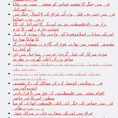
غزہ میں جنگ کا مقصد حماس کو صفحہ ہستی سے مٹانا
ہے، اسرائیل
غزہ میں جتنے بچے قتل ہوئے اُتنےعراق کی 14سالہ جنگ میں
نہیں ہوئے، جمائما
18 ہزار سے زائدفلسطینی شہید، امریکہ کا اسرائیل کی
حمایت جاری رکھنے کا عزم
امریکی میڈیا نے اسلاموفوبیا کو ہوا دینے والے مودی کے سیل
کا بھانڈا پھوڑ دیا
مقبوضہ کشمیر میں بھارتی فوج کی گاڑی نے مسلمان بزرگ
کو کچل دیا
مودی سرکار کی غنڈہ گردی؛ حریت رہنما جیل میں اور
سابق وزرائے اعلیٰ گھروں پر نظربند
حماس ہتھیار ڈال دے تو غزہ جنگ کل ختم ہو سکتی
ہے،امریکہ
مذاکرات کے بغیر کوئی یرغمالی رہا نہیں
ہوگا،ابوعبیدہ
غزہ پرسلامتی کونسل کےرکن ممالک کی رائےتقسیم،
انتونیوگوتریس
اقوام متحدہ میں فلسطینیوں کے حق میں 5 قراردادیں
منظور؛ امریکا غیر حاضر
غزہ میں حماس کی جگہ لینے کیلیے فلسطین اتھارٹی کو منا
رہے ہیں، برطانیہ
عراق میں امریکی سفارت خانے پر میزائل حملہ
غزہ؛ حماس سے لڑائی میں اسرائیل کے سابق آرمی