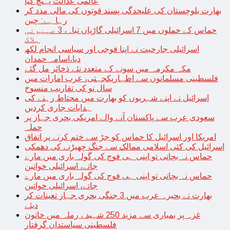
عالمی عدالت پہنچ گیا
بھارت بلوچستان کی علیحدگی پسند قوتوں کی مالی مدد کر
رہا ہے: چین
حماس کے حملوں میں 7 اسرائیلی گاڑیاں تباہ، 3 صہیونی
ہلاک
اسرائیلی جارحیت نے اپنا فوجی اور سیاسی انجام لکھ
دیا،اسامہ حمدان
مکہ مکرمہ میں سونے کے متعدد نئے ذخائر مل گئے
فلسطینی مسلمانوں سے اظہاریکجہتی، عرب امارات میں
سال نو کی تقاریب منسوخ
اسرائیل نے اپنے شہریوں کو بھارت میں محتاط رہنے کی
ہدایات جاری کردیں
سعودی عرب سے پاکستان آنے والے امریکی بحری جہاز پر
حملہ
امریکا اور اسرائیل کا حماس کو جڑ سے ختم کرنے پر اتفاق
اسرائیل کی کئی اسلامی ممالک سے جنگ چھیڑنے کی دھمکی
حماس نہ بچاتی تو اپنی ہی فوج کی گولہ باری میں مارے
جاتے، اسرائیلی خواتین
حماس نہ بچاتی تو اپنی ہی فوج کی گولہ باری میں مارے
جاتے، اسرائیلی خواتین
بھارت نے بحیرہ عرب میں 3 جنگی بحری جہاز تعینات کر
دیئے
غزہ پر بمباری سے مزید 250 شہید ، رملہ میں خاتون
فلسطینی سیاستدان گرفتار