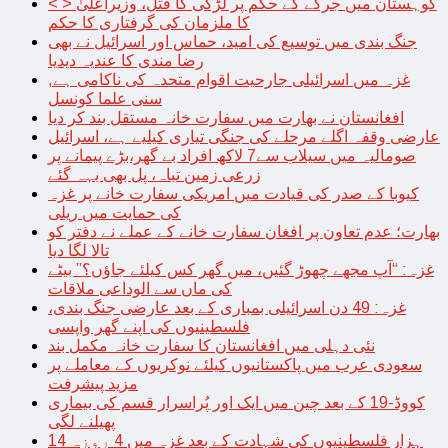
< > کوہستان میں جرگے کے حکم پر لڑکی کا قتل، وزیراعلیٰ
کا ملزمان کی گرفتاری کا حکم
جنگ بندی میں توسیع کی امید، حماس اور اسرائیل نے بھی
رضا مندی کا عندیہ دیدیا
غزہ میں اسرائیلی جارحیت اقوام متحدہ کی ناکامی ہے,
سنی علما کونسل
افغانستان نے بھارت میں سفارت خانہ مستقل بند کر دیا
عارضی وقفہ اگلے مرحلے کی جنگی تیاری کیلیے ہے، اسرائیل
صومالیہ میں سیلاب سے7 لاکھ افراد بے گھر،بڑے پیمانے پر
زرعی زمین تباہ، پل بھی بہہ گئے
کیوبا کے صدر کی قیادت میں امریکی سفارت خانے پر غزہ
کی حمایت میں ریلی
بھارت؛ عدم تعاون پر افغان سفارت خانے کے عملے نے دفتر کو
تالا لگا دیا
غزہ: “آپ مجھے چھوڑ گئیں، میں گھر کس کیلئے جاؤں؟” بیٹے
کی ماں سے الوداعی ملاقات
غزہ: 49 دن اسرائیلی بمباری کے بعد عارضی جنگ بندی،
فلسطینیوں کی اپنے گھر واپسی
نئی دہلی میں افغانستان کا سفارت خانہ مکمل بند
سعودی عرب میں پاکستانیوں کیلئے نوکریوں کے معاملے پر
مزید پیشرفت
کووڈ-19 کے بعد چین میں ایک اور پُراسرار قسم کی بیماری
پھیلنے لگی
14 ہزار فلسطینیوں کی شہادت کے بعد غزہ میں 4 روزہ