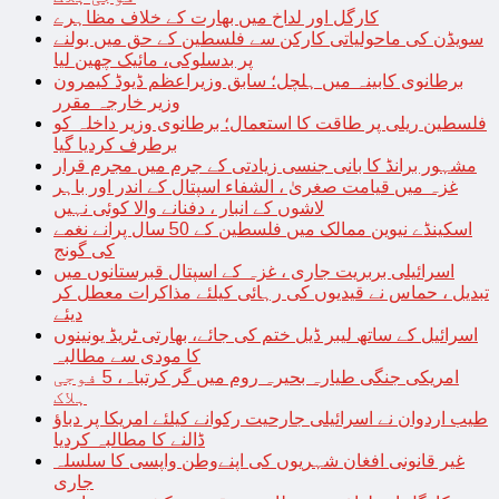
کارگل اور لداخ میں بھارت کے خلاف مظاہرے
سویڈن کی ماحولیاتی کارکن سے فلسطین کے حق میں بولنے
پر بدسلوکی، مائیک چھین لیا
برطانوی کابینہ میں ہلچل؛ سابق وزیراعظم ڈیوڈ کیمرون
وزیر خارجہ مقرر
فلسطین ریلی پر طاقت کا استعمال؛ برطانوی وزیر داخلہ کو
برطرف کردیا گیا
مشہور برانڈ کا بانی جنسی زیادتی کے جرم میں مجرم قرار
غزہ میں قیامت صغریٰ ، الشفاء اسپتال کے اندر اور باہر
لاشوں کے انبار ، دفنانے والا کوئی نہیں
اسکینڈے نیوین ممالک میں فلسطین کے 50 سال پرانے نغمے
کی گونج
اسرائیلی بربریت جاری ، غزہ کے اسپتال قبرستانوں میں
تبدیل ، حماس نے قیدیوں کی رہائی کیلئے مذاکرات معطل کر
دیئے
اسرائیل کے ساتھ لیبر ڈیل ختم کی جائے، بھارتی ٹریڈ یونینوں
کا مودی سے مطالبہ
امریکی جنگی طیارہ بحیرہ روم میں گر کرتباہ، 5 فوجی
ہلاک
طیب اردوان نے اسرائیلی جارحیت رکوانے کیلئے امریکا پر دباؤ
ڈالنے کا مطالبہ کردیا
غیر قانونی افغان شہریوں کی اپنےوطن واپسی کا سلسلہ
جاری