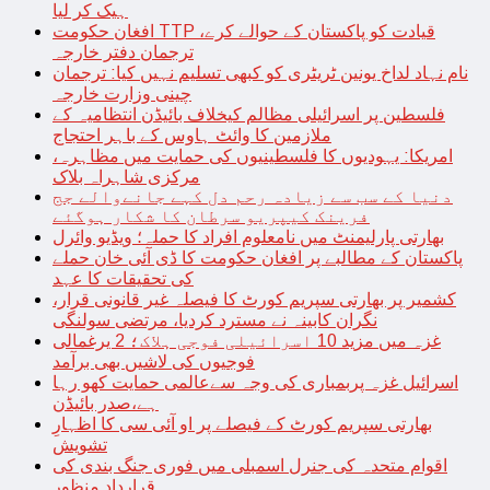
ہیک کر لیا
افغان حکومت TTP قیادت کو پاکستان کے حوالے کرے،
ترجمان دفتر خارجہ
نام نہاد لداخ یونین ٹریٹری کو کبھی تسلیم نہیں کیا: ترجمان
چینی وزارت خارجہ
فلسطین پر اسرائیلی مظالم کیخلاف بائیڈن انتظامیہ کے
ملازمین کا وائٹ ہاوس کے باہر احتجاج
امریکا: یہودیوں کا فلسطینیوں کی حمایت میں مظاہرہ،
مرکزی شاہراہ بلاک
دنیا کے سب سے زیادہ رحم دل کہے جانےوالے جج
فرینک کیپریو سرطان کا شکار ہوگئے
بھارتی پارلیمنٹ میں نامعلوم افراد کا حملہ؛ ویڈیو وائرل
پاکستان کے مطالبے پر افغان حکومت کا ڈی آئی خان حملے
کی تحقیقات کا عہد
کشمیر پر بھارتی سپریم کورٹ کا فیصلہ غیر قانونی قرار،
نگران کابینہ نے مسترد کردیا، مرتضی سولنگی
غزہ میں مزید 10 اسرائیلی فوجی ہلاک؛ 2 یرغمالی
فوجیوں کی لاشیں بھی برآمد
اسرائیل غزہ پربمباری کی وجہ سےعالمی حمایت کھو رہا
ہے،صدر بائیڈن
بھارتی سپریم کورٹ کے فیصلے پر او آئی سی کا اظہارِ
تشویش
اقوام متحدہ کی جنرل اسمبلی میں فوری جنگ بندی کی
قرارداد منظور