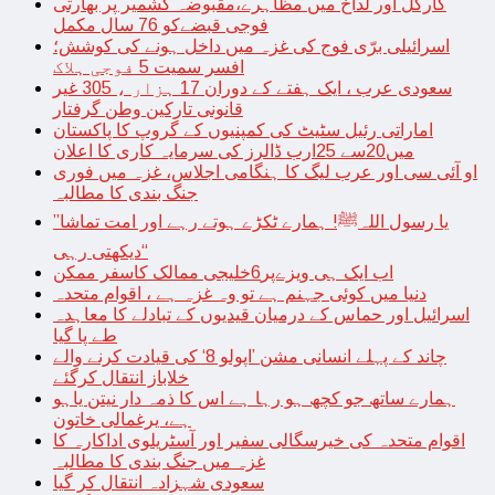
کارگل اور لداخ میں مظاہرے،مقبوضہ کشمیر پر بھارتی
فوجی قبضےکو 76 سال مکمل
اسرائیلی برّی فوج کی غزہ میں داخل ہونے کی کوشش؛
افسر سمیت 5 فوجی ہلاک
سعودی عرب ، ایک ہفتے کے دوران 17 ہزار ، 305 غیر
قانونی تارکین وطن گرفتار
اماراتی رئیل سٹیٹ کی کمپنیوں کے گروپ کا پاکستان
میں20سے 25ارب ڈالرز کی سرمایہ کاری کا اعلان
او آئی سی اور عرب لیگ کا ہنگامی اجلاس، غزہ میں فوری
جنگ بندی کا مطالبہ
’’یا رسول اللہﷺ! ہمارے ٹکڑے ہوتے رہے اور امت تماشا
دیکھتی رہی‘‘
اب ایک ہی ویزےپر6خلیجی ممالک کاسفر ممکن
دنیا میں کوئی جہنم ہے تو وہ غزہ ہے ، اقوام متحدہ
اسرائیل اور حماس کے درمیان قیدیوں کے تبادلے کا معاہدہ
طے پا گیا
چاند کے پہلے انسانی مشن ’اپولو 8‘ کی قیادت کرنے والے
خلاباز انتقال کرگئے
ہمارے ساتھ جو کچھ ہو رہا ہے اس کا ذمہ دار نیتن یاہو
ہے، یرغمالی خاتون
اقوام متحدہ کی خیرسگالی سفیر اور آسٹریلوی اداکارہ کا
غزہ میں جنگ بندی کا مطالبہ
سعودی شہزادہ انتقال کر گیا