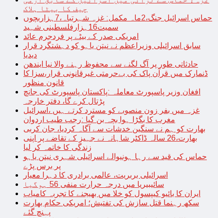
چیف کا بیٹا ہلاک
حماس اسرائیل جنگ،2ماہ مکمل: غزہ شہرتباہ،7ہزاربچوں
سمیت16ہزارفلسطینی شہید
امریکی صدر کے بیٹے پر فردجرم عائد
سابق اسرائیلی وزیراعظم نے نیتن یاہو کو دہشتگرد قرار
دیدیا
حادثاتی طور پر آگ لگنے سے محفوظ رہنے والا نیا ایندھن
ڈنمارک میں قرآن پاک کی بےحرمتی غیرقانونی قرار،سزا کا
قانون منظور
افغان وزیر پاسپورٹ معاملہ :پاکستان پاسپورٹ کی جانچ
پڑتال کرے گا، دفتر خارجہ
غزہ میں بفر زون منصوبے کو مسترد کرتے ہیں ،اسرائیل
مغرب کا بگڑا ہوا بچہ بن گیا :رجب طیب اردوان
بھارت کو ہم نے سنگین خدشات سے آگاہ کردیا، جان کربی
بھارت،26 سالہ ڈاکٹر شاہانہ نے جہیز کے تقاضے پر اپنی
زندگی کا خاتمہ کر لیا
حماس کی قید سے رہا ہونیوالے اسرائیلی شہری نیتن یاہو
پر برس پڑے
اسرائیلی بربریت، عالمی برادری کا دہرا معیار
سائیبیریا میں درجہ حرارت منفی 56 ہوگیا
ایران کا بائیو کیپسول کو خلا میں بھیجنے کا تجربہ کامیاب
سکھ رہنما قتل سازش کی تفتیش؛ امریکی حکام بھارت
پہنچ گئے