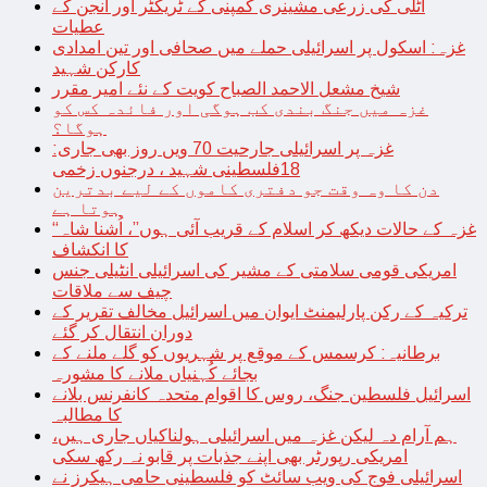
اٹلی کی زرعی مشینری کمپنی کے ٹریکٹر اور انجن کے
عطیات
غزہ: اسکول پر اسرائیلی حملے میں صحافی اور تین امدادی
کارکن شہید
شیخ مشعل الاحمد الصباح کویت کے نئے امیر مقرر
غزہ میں جنگ بندی کب ہوگی اور فائدہ کس کو
ہوگا؟
غزہ پر اسرائیلی جارحیت 70 ویں روز بھی جاری:
18فلسطینی شہید ، درجنوں زخمی
دن کا وہ وقت جو دفتری کاموں کے لیے بدترین
ہوتا ہے
“غزہ کے حالات دیکھ کر اسلام کے قریب آئی ہوں”، اُشنا شاہ
کا انکشاف
امریکی قومی سلامتی کے مشیر کی اسرائیلی انٹیلی جنس
چیف سے ملاقات
ترکیہ کے رکن پارلیمنٹ ایوان میں اسرائیل مخالف تقریر کے
دوران انتقال کر گئے
برطانیہ: کرسمس کے موقع پر شہریوں کو گلے ملنے کے
بجائے کُہنیاں ملانے کا مشورہ
اسرائیل فلسطین جنگ، روس کا اقوام متحدہ کانفرنس بلانے
کا مطالبہ
ہم آرام دہ لیکن غزہ میں اسرائیلی ہولناکیاں جاری ہیں،
امریکی رپورٹر بھی اپنے جذبات پر قابو نہ رکھ سکی
اسرائیلی فوج کی ویب سائٹ کو فلسطینی حامی ہیکرز نے