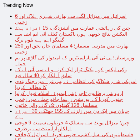
Trending Now
اسرائیل میں میزائل لگنے سے بھارتی شہری ہلاک اور 6
زخمی
چین کی رہائشی عمارت میں آتشزدگی، 15 افراد ہلاک
الیکشن نتائج جوبھی ہوں پاکستان کیلئے آئی ایم ایف سے
گفتگو اہم ہے، بلوم برگ
بھارت میں مدرسہ مسمار؛ 4 مسلمان جاں بحق اور 250
زخمی
وزیرستان؛ پی ٹی آئی پارلیمنٹرین کے امیدوار کی گاڑی پر بم
حملہ
وکی لیکس کو ہیکنگ ٹولز لیک کرنے والے سی آئی اے کے
سابق اہلکار کو 40 سال قید
امریکی شہر شکاگو کی انتظامیہ نے بھی غزہ میں جنگ بندی
کا مطالبہ کردیا
ارب پتی برطانوی تاجر ڈینی لیمبو نے اسلام قبول کرلیا
جنوبی کوریا کے اپوزیشن رہنما چاقو حملے میں زخمی
مسلسل 126 گھنٹوں تک گانے والی خاتون
جاپان میں ایک دن میں زلزلے کے 155 جھٹکے، 30 افراد
ہلاک
چین؛ میزائل یونٹ سے منسلک 4 جرنیلوں سمیت 9 فوجی
اہلکارپارلیمنٹ سے برطرف
فلسطینیوں کی نسل کشی، جنوبی افریقہ اسرائیل کیخلاف