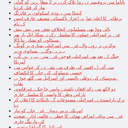
پاناما میں پروفیسر نے روڈ بلاک کرنے پر 2 مظاہرین کو گولی
مار کر قتل کردیا
کینیڈا میں یہودی اسکولوں پر فائرنگ
برطانیہ کا اعلیٰ شاہی اعزاز پاکستانی مصنف عارف انیس
کے نام
بالی ووڈ بھی مسلمانوں کیخلاف بغض میں پیش پیش
غزہ پر اسرائیلی حملوں کا سلسلہ رک نہ سکا، ایک بار پھر
ہسپتالوں کو نشانہ بنا ڈالا
یوکرین پر رونے والے غزہ میں اسرائیلی بمباری پر گونگے
بہرے ہوگئے، ہسپانوی وزیر
جنگ کے بعد بھی اسرائیلی فوجیں غزہ میں ہی رہیں گی،
امریکا
سی آئی اے افسر کی طرف سے نشہ دے کر خواتین سے
جنسی بدسلوکی کیے جانے کا انکشاف
ہندوستان کی دوغلی پالیسی اور اسرائیل سے گٹھ جوڑ بے
نقاب
دو لاکھ سے زائد افغان باشندے واپس جا چکے، غیرقانونی
تارکین وطن کا واپسی کا سلسلہ جاری
ترک پارلیمنٹ نے اسرائیلی مصنوعات کے بائیکاٹ کا اعلان کر
دیا
امریکی نرس دوبارہ غزہ جانے کو تیار
غزہ میں وبائی امراض پھوٹنے کا خطرہ، عالمی ادارہ صحت
کی وارننگ جاری
اسرائیل کا گھناؤنا منصوبہ