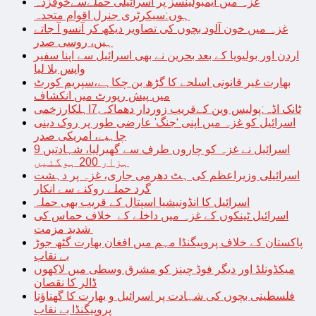
غزہ میں ایمبولینسز پر اسرائیلی حملےسےخوفزدہ
ہوں:سیکرٹری جنرل اقوام متحدہ
غزہ میں خون آلود بچوں کی تصاویر دیکھ کر آنسو آ جاتے
ہیں، روسی صدر
اردن اور بولیویا کے بعد بحرین نے بھی اسرائیل سے اپنا سفیر
واپس بلا لیا
بھارت غیر قانونی اسلحے کا گڑھ بن چکاہے،سپریم کورٹ
میں پیش رپورٹ میں انکشاف
ٹانک اڈہ:پولیس وین کےقریب زوردار دھماکہ,7اہلکارزخمی
اسرائیل کو غزہ میں اپنی ‘جنگ’ عارضی طور پر روک دینی
چاہیے، امریکی صدر
اسرائیل نے غزہ کو چاروں طرف سے گھیرلیا، شہادتیں 9
ہزار 200 ہوگئیں
اسرائیلی وزیراعظم کی ہٹ دھرمی جاری، غزہ پر دہشت
گرد حملے روکنے سے انکار
اسرائیل کا انڈونیشیا اسپتال کے قریب بھی حملہ
اسرائیل ٹینکوں کے غزہ میں داخلے کے خلاف حماس کی
شدید مزمت
پاکستان کے خلاف پروپیگنڈا مہم میں افغان بھارت گٹھ جوڑ
بے نقاب
میکڈونلڈ اور دیگر فوڈ چینز کو مشرق وسطی میں لاکھوں
ڈالر کا نقصان
فلسطینی بچوں کی شہادت پر اسرائیل و بھارت کا گھناؤنا
پروپیگنڈا بے نقاب