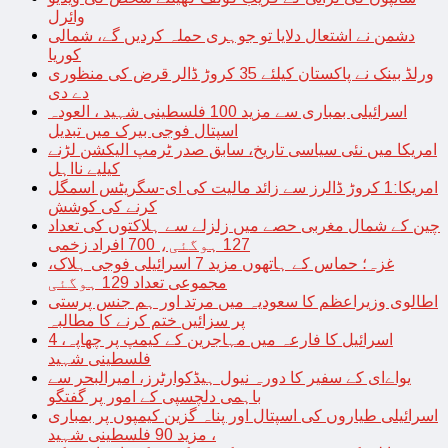
وائرل
دشمن نے اشتعال دلایا تو جوہری حملہ کردیں گے، شمالی
کوریا
ورلڈ بینک نے پاکستان کیلئے 35 کروڑ ڈالر قرض کی منظوری
دے دی
اسرائیلی بمباری سے مزید 100 فلسطینی شہید ، العودہ
اسپتال فوجی بیرک میں تبدیل
امریکا میں نئی سیاسی تاریخ، سابق صدر ٹرمپ الیکشن لڑنے
کیلیے نااہل
امریکا:1 کروڑ ڈالرز سے زائد مالیت کی ای-سگریٹس اسمگل
کرنے کی کوشش
چین کے شمال مغربی حصے میں زلزلے سے ہلاکتوں کی تعداد
127 ہوگئی، 700 افراد زخمی
غزہ؛ حماس کے ہاتھوں مزید 7 اسرائیلی فوجی ہلاک،
مجموعی تعداد 129 ہوگئی
اطالوی وزیراعظم کا سعودیہ میں مرتد اور ہم جنس پرستی
پر سزائیں ختم کرنے کا مطالبہ
اسرائیل کا فارعہ میں مہاجرین کے کیمپ پر چھاپہ، 4
فلسطینی شہید
یواےای کے سفیر کا دورہ نیول ہیڈکوارٹرز، امیرالبحر سے
باہمی دلچسپی کے امور پر گفتگو
اسرائیلی طیاروں کی اسپتال اور پناہ گزین کیمپوں پر بمباری
، مزید 90 فلسطینی شہید