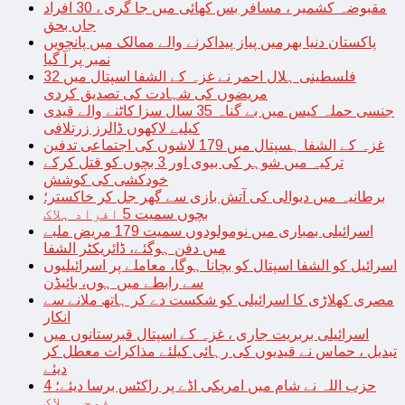
مقبوضہ کشمیر ، مسافر بس کھائی میں جا گری ، 30 افراد
جاں بحق
پاکستان دنیا بھرمیں پیاز پیداکرنے والے ممالک میں پانچویں
نمبر پر آ گیا
فلسطینی ہلال احمر نے غزہ کے الشفا اسپتال میں 32
مریضوں کی شہادت کی تصدیق کردی
جنسی حملہ کیس میں بے گناہ 35 سال سزا کاٹنے والے قیدی
کیلیے لاکھوں ڈالرز زرتلافی
غزہ کے الشفا ہسپتال میں 179 لاشوں کی اجتماعی تدفین
ترکیہ میں شوہر کی بیوی اور 3 بچوں کو قتل کرکے
خودکشی کی کوشش
برطانیہ میں دیوالی کی آتش بازی سے گھر جل کر خاکستر؛
بچوں سمیت 5 افراد ہلاک
اسرائیلی بمباری میں نومولودوں سمیت 179 مریض ملبے
میں دفن ہوگئے، ڈائریکٹر الشفا
اسرائیل کو الشفا اسپتال کو بچانا ہوگا، معاملے پر اسرائیلیوں
سے رابطے میں ہوں، بائیڈن
مصری کھلاڑی کا اسرائیلی کو شکست دے کر ہاتھ ملانے سے
انکار
اسرائیلی بربریت جاری ، غزہ کے اسپتال قبرستانوں میں
تبدیل ، حماس نے قیدیوں کی رہائی کیلئے مذاکرات معطل کر
دیئے
حزب اللہ نے شام میں امریکی اڈے پر راکٹس برسا دیئے؛ 4
فوجی ہلاک