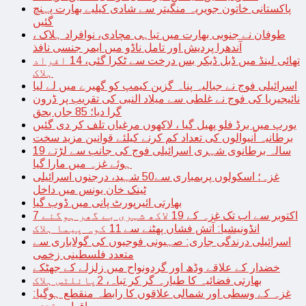
پاکستانی خاتون جویریہ منگیتر سے شادی کیلیے بھارت پہنچ
گئیں
طوفان نے جنوبی بھارت میں تباہی مچادی، نوافراد ہلاک ،
آندھرا پردیش اور تامل ناڈو میں ایمر جنسی نافذ
تھائی لینڈ میں ڈبل ڈیکر بس درخت سے ٹکرا گئی، 14 افراد
ہلاک
اسرائیلی فوج نے جبالیہ پناہ گزین کیمپ کو گھیرے میں لے لیا
نائیجیریا کی فوج نے غلطی سے میلاد النبی کی تقریب پر ڈرون
گرا دیا؛ 85 جاں بحق
یورپ میں برڈ فلو پھیل گیا ، لاکھوں مرغیاں تلف کر دی گئیں
برطانیہ آنیوالوں کی تعداد کم کرنے کیلئے قوانین مزید سخت
19 سالہ برطانوی شہری اسرائیلی فوج کی جانب سے لڑتے
ہوئے غزہ میں مارا گیا
غزہ؛ اسکولوں پربمباری سے50 شہید، درجنوں اسرائیلی
ٹینک خان یونس میں داخل
بھارتی ائیرپورٹ پانی میں ڈوب گیا
7 اکتوبر سے اب تک غزہ کے 19 لاکھ شہری بے گھر ہوگئے
انڈونیشیا: آتش فشاں پھٹنے سے 11 کوہ پیما ہلاک
اسرائیلی درندگی جاری: صہیونی فوجیوں کی گولاباری سے
متعدد فلسطینی زخمی
خضدار کے علاقے وڈھ اور گردونواح میں زلزلے کے جھٹکے
بھارتی فضائیہ کا طیارہ گر کر تباہ، 2پائلٹس ہلاک
غزہ کے وسطی اور شمالی علاقوں کا رابطہ منقطع ہوگیا: