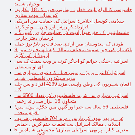
نوجوان شہید
جاسوسی کا الزام ثابت، قطر نے بھارتی بحریہ کے 8 اہلکاروں
کو سزائے موت سنادی
سلامتی کونسل اجلاس؛ اسرائیل کی حمایت میں امریکی
قرارداد کو روس اور چین نے ویٹو کردیا
فلسطینیوں کے حق خودارادیت کی حمایت جاری رکھیں گے،
ترجمان دفتر خارجہ
مُودی کے ہندوستان میں آزادیِ صحافت پر تابڑ توڑ حملے
پاکستان کی چین سمیت مختلف ممالک کیساتھ تجارت میں 8
ارب ڈالر کی گڑبڑ
اسرائیلی جنگی جرائم کو اجاگر کرنے پر ویب سمٹ کے سی
ای او مستعفی
اسرائیل کا غزہ پر بڑے زمینی حملے کا دعویٰ ، بمباری سے
مزید سینکڑوں فلسطینی شہید
افغان شہریوں کی وطن واپسی،مزید 4239 افراد واپس چلے
گئے
اسرائیلی بمباری سے شہید فلسطینیوں کی تعداد 6500 سے
متجاوز، 16 ہزار سے زائد زخمی
فلسطینی 56 سال سے جبر اور گٹھن میں جکڑے ہوئے ہیں؛
اقوامِ متحدہ
غزہ پر پھر بموں کی بارش ، مزید 704 فلسطینی شہید ،
اسلامی ممالک اسرائیل سے تعلقات ختم کریں ، حماس
مغربی کنارے پر بھی اسرائیلی بمباری؛ مجموعی شہادتیں 5