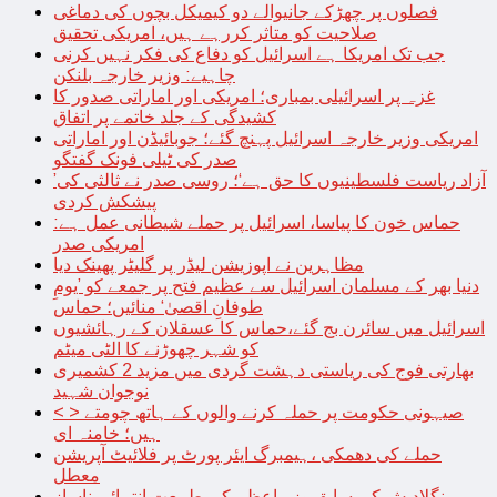
فصلوں پر چھڑکے جانیوالے دو کیمیکل بچوں کی دماغی
صلاحیت کو متاثر کررہے ہیں، امریکی تحقیق
جب تک امریکا ہے اسرائیل کو دفاع کی فکر نہیں کرنی
چاہیے: وزیر خارجہ بلنکن
غزہ پر اسرائیلی بمباری؛ امریکی اور اماراتی صدور کا
کشیدگی کے جلد خاتمے پر اتفاق
امریکی وزیر خارجہ اسرائیل پہنچ گئے؛ جوبائیڈن اور اماراتی
صدر کی ٹیلی فونک گفتگو
’آزاد ریاست فلسطینیوں کا حق ہے‘؛ روسی صدر نے ثالثی کی
پیشکش کردی
حماس خون کا پیاسا، اسرائیل پر حملے شیطانی عمل ہے:
امریکی صدر
مظاہرین نے اپوزیشن لیڈر پر گلیٹر پھینک دیا
دنیا بھر کے مسلمان اسرائیل سے عظیم فتح پر جمعے کو ’یومِ
طوفانِ اقصیٰ‘ منائیں؛ حماس
اسرائیل میں سائرن بج گئے،حماس کا عسقلان کے رہائشیوں
کو شہر چھوڑنے کا الٹی میٹم
بھارتی فوج کی ریاستی دہشت گردی میں مزید 2 کشمیری
نوجوان شہید
< > صیہونی حکومت پر حملہ کرنے والوں کے ہاتھ چومتے
ہیں؛ خامنہ ای
حملے کی دھمکی ،ہیمبرگ ایئر پورٹ پر فلائیٹ آپریشن
معطل
بنگلادیش کی سابق وزیراعظم کی طبیعت انتہائی ناساز