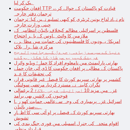
ہیک کر لیا
افغان حکومت TTP قیادت کو پاکستان کے حوالے کرے،
ترجمان دفتر خارجہ
نام نہاد لداخ یونین ٹریٹری کو کبھی تسلیم نہیں کیا: ترجمان
چینی وزارت خارجہ
فلسطین پر اسرائیلی مظالم کیخلاف بائیڈن انتظامیہ کے
ملازمین کا وائٹ ہاوس کے باہر احتجاج
امریکا: یہودیوں کا فلسطینیوں کی حمایت میں مظاہرہ،
مرکزی شاہراہ بلاک
دنیا کے سب سے زیادہ رحم دل کہے جانےوالے جج
فرینک کیپریو سرطان کا شکار ہوگئے
بھارتی پارلیمنٹ میں نامعلوم افراد کا حملہ؛ ویڈیو وائرل
پاکستان کے مطالبے پر افغان حکومت کا ڈی آئی خان حملے
کی تحقیقات کا عہد
کشمیر پر بھارتی سپریم کورٹ کا فیصلہ غیر قانونی قرار،
نگران کابینہ نے مسترد کردیا، مرتضی سولنگی
غزہ میں مزید 10 اسرائیلی فوجی ہلاک؛ 2 یرغمالی
فوجیوں کی لاشیں بھی برآمد
اسرائیل غزہ پربمباری کی وجہ سےعالمی حمایت کھو رہا
ہے،صدر بائیڈن
بھارتی سپریم کورٹ کے فیصلے پر او آئی سی کا اظہارِ
تشویش
اقوام متحدہ کی جنرل اسمبلی میں فوری جنگ بندی کی
قرارداد منظور