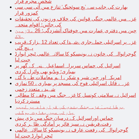
شخص مجرم قرار
بھارت کی جانب سے ’پچ سوئچنگ‘ تنازع میں آئی سی سی
کمزور قرار
غزہ میں عالمی جنگی قوانین کی خلاف ورزیوں کی تحقیقات
کی جائیں؛ اقوام متحدہ
چین میں دفتری عمارت میں خوفناک آتشزدگی؛ 26 ملازمین
ہلاک
غزہ پر اسرائیلی حملےجاری ،شہدا کی تعداد 12ہزارکےقریب
پہنچ گئی
گوجرانوالہ کی خاتون نے یونیسکو کا سالانہ عالمی ٹیچر ایوارڈ
جیت لیا
اسرائیل کی حماس سربراہ اسماعیل ہنیہ کے گھر پر
بمباری؛ ویڈیو بھی وائرل کردی
امریکہ اور چین شیر و شکر ، اہم معاملات طے پا گئے
غزہ ، قاتل اسرائیلی فوج کی مسجد پر بمباری ، 50 نمازی
شہید ، متعدد زخمی
اسرائیل نے سلامتی کونسل کا غزہ جنگ میں وقفے کا مطالبہ
مسترد کردیا
برطانیہ: غزہ جنگ بندی کی قرارداد پر لیبر
پارٹی میں بغاوت ہوگئی
حماس اوراسرائیل کے درمیان جنگ میں بڑی پیش
رفت،فریقین نے سیز فائر پر آمادگی ظاہر کردی
گوجرانوالہ کی رفعت عارف نے یونیسکو کا سالانہ عالمی
ٹیچر ایوارڈ جیت لیا