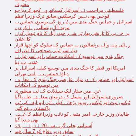
معترف
فلسطینی مزاحمت نے اسرائیل کیساتھ وہ کچھ کردیا جو
فوجیں بھی نہیں کرسکتیں،سابق ترک وزیراعظم
اسرائیل و حماس جنگ بندی میں 2 روز کی توسیع، حماس نے
مزید 11 یرغمالی رہا کر دیے
بی جے پی کا تاریخی بھارتی شہر حیدر آباد کا نام تبدیل کرنے
کا اعلان
رہائی پانے والے یرغمالیوں نے حماس کے سلوک کو اچھا قرار
دیا، اسرائیلی صحافی کا اعتراف
جنگ بندی میں توسیع کے امکانات،حماس اور اسرائیل نے
عندیہ دے دیا
امریکا اور قطر کا جنگ بندی میں توسیع کیلیے اسرائیل پر
دباؤ؛ حماس نے ہامی بھرلی
اسرائیل اور حماس کے درمیان عارضی جنگ بندی کے معاہدے
میں توسیع کے امکانات
غزہ میں سٹار لنک سیٹلائٹ کے لیے منظوری
ضروری،اسرائیل اور مسک کے درمیان معاہدہ طے پاگیا
ٹیکس نیٹ اور ٹیکس ریونیو بڑھانے کیلیے آئی ایم ایف کی ٹیم
پاکستان پہنچ گئی
طالبان وزیر خارجہ امیر متقی کو نائب وزیراعظم کا عہدہ
بھی دیدیا گیا
آسمانی بجلی گرنے سے 20 افراد ہلاک
سابق وزیر دفاع کو 7 سال قید