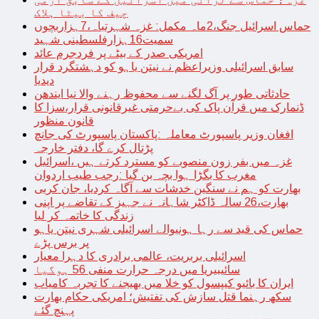
چیف کا بیٹا ہلاک
حماس اسرائیل جنگ،2ماہ مکمل: غزہ شہرتباہ،7ہزاربچوں
سمیت16ہزارفلسطینی شہید
امریکی صدر کے بیٹے پر فردجرم عائد
سابق اسرائیلی وزیراعظم نے نیتن یاہو کو دہشتگرد قرار
دیدیا
حادثاتی طور پر آگ لگنے سے محفوظ رہنے والا نیا ایندھن
ڈنمارک میں قرآن پاک کی بےحرمتی غیرقانونی قرار،سزا کا
قانون منظور
افغان وزیر پاسپورٹ معاملہ :پاکستان پاسپورٹ کی جانچ
پڑتال کرے گا، دفتر خارجہ
غزہ میں بفر زون منصوبے کو مسترد کرتے ہیں ،اسرائیل
مغرب کا بگڑا ہوا بچہ بن گیا :رجب طیب اردوان
بھارت کو ہم نے سنگین خدشات سے آگاہ کردیا، جان کربی
بھارت،26 سالہ ڈاکٹر شاہانہ نے جہیز کے تقاضے پر اپنی
زندگی کا خاتمہ کر لیا
حماس کی قید سے رہا ہونیوالے اسرائیلی شہری نیتن یاہو
پر برس پڑے
اسرائیلی بربریت، عالمی برادری کا دہرا معیار
سائیبیریا میں درجہ حرارت منفی 56 ہوگیا
ایران کا بائیو کیپسول کو خلا میں بھیجنے کا تجربہ کامیاب
سکھ رہنما قتل سازش کی تفتیش؛ امریکی حکام بھارت
پہنچ گئے