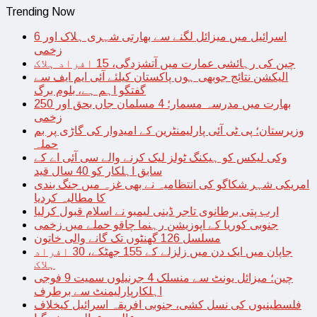
Trending Now
اسرائیل میں میزائل لگنے سے بھارتی شہری ہلاک اور 6
زخمی
چین کی رہائشی عمارت میں آتشزدگی، 15 افراد ہلاک
الیکشن نتائج جوبھی ہوں پاکستان کیلئے آئی ایم ایف سے
گفتگو اہم ہے، بلوم برگ
بھارت میں مدرسہ مسمار؛ 4 مسلمان جاں بحق اور 250
زخمی
وزیرستان؛ پی ٹی آئی پارلیمنٹرین کے امیدوار کی گاڑی پر بم
حملہ
وکی لیکس کو ہیکنگ ٹولز لیک کرنے والے سی آئی اے کے
سابق اہلکار کو 40 سال قید
امریکی شہر شکاگو کی انتظامیہ نے بھی غزہ میں جنگ بندی
کا مطالبہ کردیا
ارب پتی برطانوی تاجر ڈینی لیمبو نے اسلام قبول کرلیا
جنوبی کوریا کے اپوزیشن رہنما چاقو حملے میں زخمی
مسلسل 126 گھنٹوں تک گانے والی خاتون
جاپان میں ایک دن میں زلزلے کے 155 جھٹکے، 30 افراد
ہلاک
چین؛ میزائل یونٹ سے منسلک 4 جرنیلوں سمیت 9 فوجی
اہلکارپارلیمنٹ سے برطرف
فلسطینیوں کی نسل کشی، جنوبی افریقہ اسرائیل کیخلاف