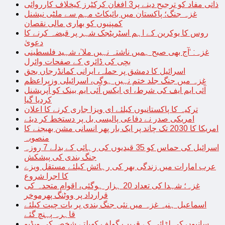
ذاتی مفاد کو ترجیح دینے پر3 افغان کرکٹرز کیخلاف کارروائی
غزہ جنگ؛ پاکستان میں بائیکاٹ مہم سے ملٹی نیشنل
کمپنیوں کو بھاری مالی نقصان
روس کا یوکرین کے اہم اسٹریٹجک شہر پر قبضہ کرنے کا
دعویٰ
غزہ: ‘آج بھی صبح ہمیں ناشتہ نہیں ملا’، شہید فلسطینی
بچی کی ڈائری کے صفحات وائرل
اسرائیل کا دمشق پر حملہ، ایرانی کمانڈرجاں بحق
غزہ میں جنگ جلد ختم نہیں ہوگی، اسرائیلی وزیراعظم
آئی ایم ایف کی شرط، ای ایکس آئی ایم بینک کو آپریشنل
کردیا گیا
ترکیہ کا پاکستانیوں کیلئے ای ویزا جاری کرنے کا اعلان
امریکی صدر نے دفاعی پالیسی بل پر دستخط کر دیئے
امریکا کا 2030 تک چاند پر ایک بار پھر انسانی مشن بھیجنے کا
منصوبہ
اسرائیل کی حماس کو 35 قیدیوں کی رہائی کے بدلے 7 روزہ
جنگ بندی کی پیشکش
عرب امارات میں زندگی بھر کی رہائش کیلئے مستقل ویزے
کا اجرا شروع
غزہ؛ شہدا کی تعداد 20 ہزار ہوگئی، اقوام متحدہ کی
قرارداد پر ووٹنگ پھرموخر
اسماعیل ہنیہ غزہ میں نئی جنگ بندی پر بات چیت کیلئے
قاہرہ پہنچ گئے
سانپوں کی لڑائی کے قریب گولف کھیلتے شخص کی ویڈیو