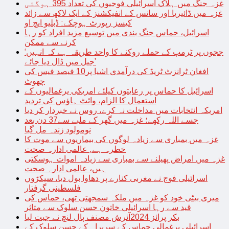
غزہ جنگ میں ہلاک اسرائیلی فوجیوں کی تعداد 395 ہوگئی
غزہ میں ڈائیریا اور سانس کے انفیکشنز کے ایک لاکھ سے زائد
کیسز رپورٹ ہوچکے: ڈبلیو ایچ او
اسرائیل، حماس جنگ بندی میں توسیع مزید افراد کو رہا
کرنے سے ممکن
‘ججوں پر ٹرمپ کے حملے روکنے کا واحد طریقہ ہے کہ انہیں
جیل میں ڈال دیا جائے’
افغان ٹرانزٹ ٹریڈ کی درآمدی اشیا پر10 فیصد فیس کی
چھوٹ
اسرائیل کا حماس پر رعایتوں کیلئے امریکی یرغمالیوں کے
استعمال کا الزام، وائٹ ہاؤس کی تردید
امریکہ انتخابات میں مداخلت نہ کرے، روس نے خبردار کر دیا
جسے اللہ رکھے؛ غزہ میں گھر کے ملبے سے37 دن بعد
نومولود زندہ مل گیا
غزہ میں بمباری سے زیادہ لوگوں کی بیماریوں سے موت کا
خطرہ ہے, عالمی ادارہ صحت
غزہ میں امراض پھیلنے سے بمباری سے زیادہ اموات ہوسکتی
ہیں، عالمی ادارہ صحت
اسرائیلی فوج نے مغربی کنارے پر دھاوا بول دیا، سیکڑوں
فلسطینی گرفتار
میری بیٹی خود کو غزہ میں ملکہ سمجھتی تھی، حماس کی
قید سے رہا اسرائیلی خاتون حسن سلوک سے متاثر
بکر پرائز 2024آئرش مصنف پال لنچ نے جیت لیا
اسرائیلی یرغمالی حماس کے سربراہ کے حسن سلوک کے