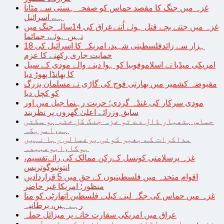
غزہ میں جنگ کا مقصد حماس کو صفحہ ہستی سے مٹانا
ہے، اسرائیل
غزہ میں جتنے بچے قتل ہوئے اُتنےعراق کی 14سالہ جنگ میں
نہیں ہوئے، جمائما
18 ہزار سے زائدفلسطینی شہید، امریکہ کا اسرائیل کی
حمایت جاری رکھنے کا عزم
امریکی میڈیا نے اسلاموفوبیا کو ہوا دینے والے مودی کے سیل
کا بھانڈا پھوڑ دیا
مقبوضہ کشمیر میں بھارتی فوج کی گاڑی نے مسلمان بزرگ
کو کچل دیا
مودی سرکار کی غنڈہ گردی؛ حریت رہنما جیل میں اور
سابق وزرائے اعلیٰ گھروں پر نظربند
حماس ہتھیار ڈال دے تو غزہ جنگ کل ختم ہو سکتی
ہے،امریکہ
مذاکرات کے بغیر کوئی یرغمالی رہا نہیں
ہوگا،ابوعبیدہ
غزہ پرسلامتی کونسل کےرکن ممالک کی رائےتقسیم،
انتونیوگوتریس
اقوام متحدہ میں فلسطینیوں کے حق میں 5 قراردادیں
منظور؛ امریکا غیر حاضر
غزہ میں حماس کی جگہ لینے کیلیے فلسطین اتھارٹی کو منا
رہے ہیں، برطانیہ
عراق میں امریکی سفارت خانے پر میزائل حملہ
غزہ؛ حماس سے لڑائی میں اسرائیل کے سابق آرمی