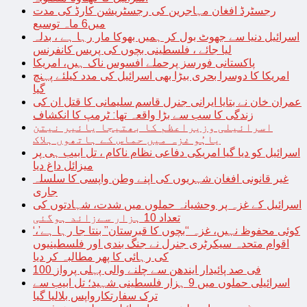
رجسٹرڈ افغان مہاجرین کی رجسٹریشن کارڈ کی مدت
میں6 ماہ توسیع
اسرائیل دنیا سے جھوٹ بول کر ہمیں بھوکا مار رہا ہے ، بدلہ
لیا جائے ، فلسطینی بچوں کی پریس کانفرنس
پاکستانی فورسز پرحملے افسوس ناک ہیں، امریکا
امریکا کا دوسرا بحری بیڑا بھی اسرائیل کی مدد کیلئے پہنچ
گیا
عمران خان نے بتایا ایرانی جنرل قاسم سلیمانی کا قتل ان کی
زندگی کا سب سے بڑا واقعہ تھا: ٹرمپ کا انکشاف
اسرائیلی وزیراعظم کا بھتیجا یائیر نیتن
یاہُو غزہ میں حماس کے ہاتھوں ہلاک
اسرائیل کو دیا گیا امریکی دفاعی نظام ناکام ، تل ابیب ہی پر
میزائل داغ دیا
غیر قانونی افغان شہریوں کی اپنے وطن واپسی کا سلسلہ
جاری
اسرائیل کے غزہ پر وحشیانہ حملوں میں شدت، شہادتوں کی
تعداد 10 ہزار سےزائد ہوگئی
‘کوئی محفوظ نہیں، غزہ “بچوں کا قبرستان” بنتا جا رہا ہے’،
اقوام متحدہ سیکرٹری جنرل نے جنگ بندی اور فلسطینیوں
کی رہائی کا پھر مطالبہ کر دیا
100 فی صد پائیدار ایندھن سے چلنے والی پہلی پرواز
اسرائیلی حملوں میں 9 ہزار فلسطینی شہید؛ تل ابیب سے
ترک سفارتکارواپس بلالیا گیا