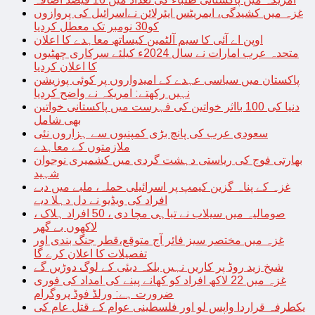
غزہ میں کشیدگی، ایمریٹس ایئرلائن نےاسرائیل کی پروازوں
کو30 نومبر تک معطل کردیا
اوپن اے آئی کا سیم آلٹمین کیساتھ معاہدے کا اعلان
متحدہ عرب امارات نے سال 2024ء کیلئے سرکاری چھٹیوں
کا اعلان کردیا
پاکستان میں سیاسی عہدے کے امیدواروں پر کوئی پوزیشن
نہیں رکھتے: امریکہ نے واضح کردیا
دنیا کی 100 بااثر خواتین کی فہرست میں پاکستانی خواتین
بھی شامل
سعودی عرب کی پانچ بڑی کمپنیوں سے ہزاروں نئی
ملازمتوں کے معاہدے
بھارتی فوج کی ریاستی دہشت گردی میں کشمیری نوجوان
شہید
غزہ کے پناہ گزین کیمپ پر اسرائیلی حملہ، ملبے میں دبے
افراد کی ویڈیو نے دل دہلا دیے
صومالیہ میں سیلاب نے تباہی مچا دی ، 50 افراد ہلاک ،
لاکھوں بے گھر
غزہ میں مختصر سیز فائر آج متوقع،قطر جنگ بندی اور
تفصیلات کا اعلان کرے گا
شیخ زید روڈ پر کاریں نہیں بلکہ دبئی کے لوگ دوڑیں گے
غزہ میں 22 لاکھ افراد کو کھانے پینے کی امداد کی فوری
ضرورت ہے: ورلڈ فوڈ پروگرام
یکطرفہ قراردا واپس لو اور فلسطینی عوام کے قتل عام کی