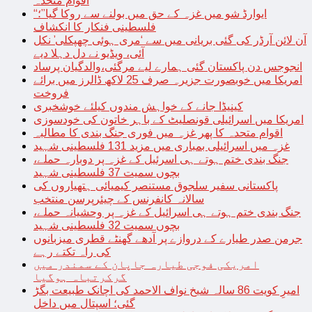
اقوام متحدہ
“ایوارڈ شو میں غزہ کے حق میں بولنے سے روکا گیا”؛
فلسطینی فنکار کا انکشاف
آن لائن آرڈر کی گئی بریانی میں سے ‘مری ہوئی چھپکلی’ نکل
آئی، ویڈیو نے دل دہلا دیے
انجوجس دن پاکستان گئی ہمارے لیے مرگئی،والدگیان پرساد
امریکا میں خوبصورت جزیرہ صرف 25 لاکھ ڈالرز میں برائے
فروخت
کینیڈا جانے کے خواہش مندوں کیلئے خوشخبری
امریکا میں اسرائیلی قونصلیٹ کے باہر خاتون کی خودسوزی
اقوام متحدہ کا پھر غزہ میں فوری جنگ بندی کا مطالبہ
غزہ میں اسرائیلی بمباری میں مزید 131 فلسطینی شہید
جنگ بندی ختم ہوتے ہی اسرئیل کے غزہ پر دوبارہ حملے،
بچوں سمیت 37 فلسطینی شہید
پاکستانی سفیر سلجوق مستنصر کیمیائی ہتھیاروں کی
سالانہ کانفرنس کے چیئرپرسن منتخب
جنگ بندی ختم ہوتے ہی اسرائیل کے غزہ پر وحشیانہ حملے،
بچوں سمیت 32 فلسطینی شہید
جرمن صدر طیارے کے دروازے پر آدھے گھنٹے قطری میزبانوں
کی راہ تکتے رہے
امریکی فوجی طیارہ جاپان کے سمندر میں
گرکرتباہ ہوگیا
امیرِ کویت 86 سالہ شیخ نواف الاحمد کی اچانک طبیعت بگڑ
گئی؛ اسپتال میں داخل