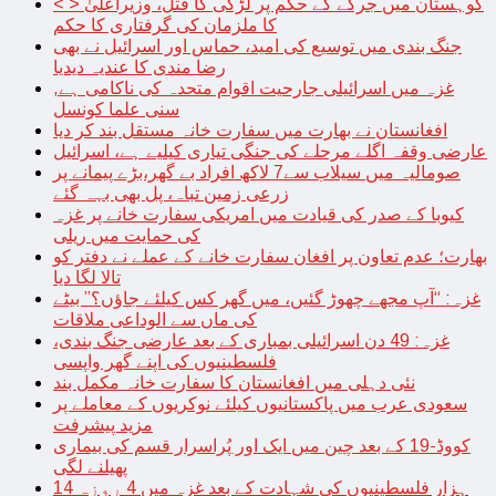
< > کوہستان میں جرگے کے حکم پر لڑکی کا قتل، وزیراعلیٰ
کا ملزمان کی گرفتاری کا حکم
جنگ بندی میں توسیع کی امید، حماس اور اسرائیل نے بھی
رضا مندی کا عندیہ دیدیا
غزہ میں اسرائیلی جارحیت اقوام متحدہ کی ناکامی ہے,
سنی علما کونسل
افغانستان نے بھارت میں سفارت خانہ مستقل بند کر دیا
عارضی وقفہ اگلے مرحلے کی جنگی تیاری کیلیے ہے، اسرائیل
صومالیہ میں سیلاب سے7 لاکھ افراد بے گھر،بڑے پیمانے پر
زرعی زمین تباہ، پل بھی بہہ گئے
کیوبا کے صدر کی قیادت میں امریکی سفارت خانے پر غزہ
کی حمایت میں ریلی
بھارت؛ عدم تعاون پر افغان سفارت خانے کے عملے نے دفتر کو
تالا لگا دیا
غزہ: “آپ مجھے چھوڑ گئیں، میں گھر کس کیلئے جاؤں؟” بیٹے
کی ماں سے الوداعی ملاقات
غزہ: 49 دن اسرائیلی بمباری کے بعد عارضی جنگ بندی،
فلسطینیوں کی اپنے گھر واپسی
نئی دہلی میں افغانستان کا سفارت خانہ مکمل بند
سعودی عرب میں پاکستانیوں کیلئے نوکریوں کے معاملے پر
مزید پیشرفت
کووڈ-19 کے بعد چین میں ایک اور پُراسرار قسم کی بیماری
پھیلنے لگی
14 ہزار فلسطینیوں کی شہادت کے بعد غزہ میں 4 روزہ