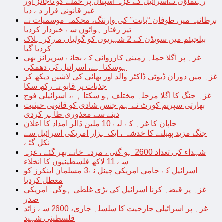
رہنماؤں نےاسرائیل کے غزہ اسپتال پر حملے کو ناجائز اور
غیر قانونی قرار دے دیا
برطانیہ میں طوفان “بابت” کی وارننگ، محکمہ موسمیات نے
تیز رفتار ہوائوں سے خبردار کردیا
بیلجیئم میں سویڈن کے 2 شہریوں کو گولیاں مارکر ہلاک
کردیا گیا
غزہ پر اگلا حملہ زمینی کارروائی کے بجائے سرپرائز بھی
ہوسکتا ہے، اسرائیل کی دھمکی
غزہ میں دوران ڈیوٹی ڈاکٹر والد اور بھائی کی لاشیں دیکھ کر
جذبات پر قابو نہ رکھ سکا
غزہ جنگ کا اگلا مرحلہ مختلف ہو سکتا ہے، اسرائیلی فوج
بھارتی سپریم کورٹ نے ہم جنس شادی کو قانونی حیثیت
دینے سے معذوری ظاہر کردی
جاپان کا غزہ کے لیے 10 ملین ڈالر امداد کا اعلان
جنگ مزید پھیلنے کا خدشہ ، ایک ہزار امریکی اسرائیل سے
نکل گئے
شہداء کی تعداد 2600 ہو گئی ، مردہ خانے بھر گئے ، غزہ
سے 11 لاکھ فلسطینیوں کا انخلاء
اسرائیل کے حامی امریکی چینل نے3 مسلمان اینکرز کو
معطل کردیا
غزہ پر قبضہ کرنا اسرائیل کی بڑی غلطی ہوگی: امریکی
صدر
غزہ پر اسرائیلی جارحیت کا سلسلہ جاری، 2600 سے زائد
فلسطینی شہید