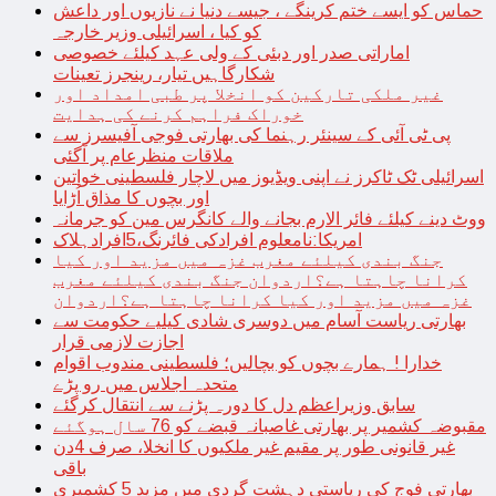
حماس کو ایسے ختم کرینگے ، جیسے دنیا نے نازیوں اور داعش
کو کیا ، اسرائیلی وزیر خارجہ
اماراتی صدر اور دبئی کے ولی عہد کیلئے خصوصی
شکارگاہیں تیار، رینجرز تعینات
غیر ملکی تارکین کو انخلا پر طبی امداد اور
خوراک فراہم کرنے کی ہدایت
پی ٹی آئی کے سینئر رہنما کی بھارتی فوجی آفیسرز سے
ملاقات منظرعام پر آگئی
اسرائیلی ٹک ٹاکرز نے اپنی ویڈیوز میں لاچار فلسطینی خواتین
اور بچوں کا مذاق اُڑایا
ووٹ دینے کیلئے فائر الارم بجانے والے کانگرس مین کو جرمانہ
امریکا:نامعلوم افرادکی فائرنگ،5افرادہلاک
جنگ بندی کیلئے مغرب غزہ میں مزید اور کیا
کرانا چاہتا ہے؟اردوان جنگ بندی کیلئے مغرب
غزہ میں مزید اور کیا کرانا چاہتا ہے؟اردوان
بھارتی ریاست آسام میں دوسری شادی کیلیے حکومت سے
اجازت لازمی قرار
خدارا ! ہمارے بچوں کو بچالیں؛ فلسطینی مندوب اقوام
متحدہ اجلاس میں رو پڑے
سابق وزیراعظم دل کا دورہ پڑنے سے انتقال کرگئے
مقبوضہ کشمیر پر بھارتی غاصبانہ قبضے کو 76 سال ہوگئے
غیر قانونی طور پر مقیم غیر ملکیوں کا انخلا، صرف 4دن
باقی
بھارتی فوج کی ریاستی دہشت گردی میں مزید 5 کشمیری