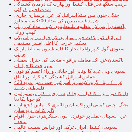
ہردیپ سنگھ نجر قتل، کینیڈا اور بھارت کے درمیان کشیدگی
شدت اختیار کرگئی
جنگی جنون میں مبتلا اسرائیل کی غزہ پربمباری جاری،
شہید فلسطینیوں کی تعداد 3700سے متجاوز
پاکستان آرمی کی مظلوم فلسطینیوں کیلئے امداد کی پہلی
کھیپ روانہ
اسرائیل کو ہلاکت خیز ہتھیاروں کی فراہمی پر امریکی
محکمہ خارجہ کا اعلیٰ افسر مستعفی
سعودی گول کیپر راغد النجار کا فلسطینیوں سے اظہار یک
جہتی
پاکستان غزہ کے معاملے پراقوام متحدہ کی جنرل اسمبلی
میں بحث کا خواہاں
سعودی ولی عہد کا یونانی اور جاپانی وزراء اعظم کو فون،
حماس اسرائیل کشیدگی کم کرانے پر اتفاق
غزہ کے پناہ گزین کیمپ پر اسرائیلی حملے میں مزید 433
فلسطینی شہید
دل کا دورہ پڑنے کا ڈرامہ رچا کر شہری نے کئی ریستورانوں
کو چونا لگا دیا
بیجنگ: چینی کمپنی اور پاکستان ریفائنری کے مابین ڈیڑھ ارب
ڈالر کا ایم او یو سائن
غزہ ہسپتال حملے پر خوفزدہ ہوں: سیکریٹری جنرل اقوامِ
متحدہ
سعودیہ، کینیڈا , ایران، ترکیہ اور فرانس سمیت عالمی