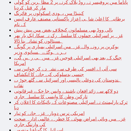
پاناما میں پروفیسر نے روڈ بلاک کرنے پر 2 مظاہرین کو گولی
مار کر قتل کردیا
کینیڈا میں یہودی اسکولوں پر فائرنگ
برطانیہ کا اعلیٰ شاہی اعزاز پاکستانی مصنف عارف انیس
کے نام
بالی ووڈ بھی مسلمانوں کیخلاف بغض میں پیش پیش
غزہ پر اسرائیلی حملوں کا سلسلہ رک نہ سکا، ایک بار پھر
ہسپتالوں کو نشانہ بنا ڈالا
یوکرین پر رونے والے غزہ میں اسرائیلی بمباری پر گونگے
بہرے ہوگئے، ہسپانوی وزیر
جنگ کے بعد بھی اسرائیلی فوجیں غزہ میں ہی رہیں گی،
امریکا
سی آئی اے افسر کی طرف سے نشہ دے کر خواتین سے
جنسی بدسلوکی کیے جانے کا انکشاف
ہندوستان کی دوغلی پالیسی اور اسرائیل سے گٹھ جوڑ بے
نقاب
دو لاکھ سے زائد افغان باشندے واپس جا چکے، غیرقانونی
تارکین وطن کا واپسی کا سلسلہ جاری
ترک پارلیمنٹ نے اسرائیلی مصنوعات کے بائیکاٹ کا اعلان کر
دیا
امریکی نرس دوبارہ غزہ جانے کو تیار
غزہ میں وبائی امراض پھوٹنے کا خطرہ، عالمی ادارہ صحت
کی وارننگ جاری
اسرائیل کا گھناؤنا منصوبہ