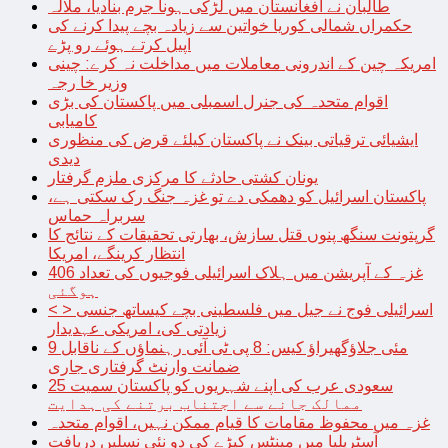
طالبان نے افغانستان میں لڑکی ہونا جرم بنادیا، ملالہ
حکمراں شمالی کوریا خواتین سے زیادہ بچے پیدا کرنے کی
اپیل کرتے ہوئے رو پڑے
امریکہ چین کے اندرونی معاملات میں مداخلت نہ کرے: چینی
وزیر خا رجہ
اقوام متحدہ کی جنرل اسمبلی میں پاکستان کی بڑی
کامیابی
ایشیائی ترقیاتی بینک نے پاکستان کیلئے قرض کی منظوری
دیدی
یونان کشتی حادثے کا مرکزی ملزم گرفتار
پاکستان اسرائیل کو دھمکی دے تو غزہ جنگ رک سکتی ہے،
سربراہ حماس
گرپتونت سنگھ پنوں قتل سازش، بھارتی تحقیقات کے نتائج کا
انتظار کرینگے، امریکا
غزہ کے آپریشن میں ہلاک اسرائیلی فوجیوں کی تعداد 406
ہوگئی
< > اسرائیلی فوج نے جیل میں فلسطینی بچے کیساتھ جنسی
زیادتی کی، امریکی عہدیدار
9 مئی جلاؤگھیراؤ کیس: 8 پی ٹی آئی رہنماؤں کے ناقابل
ضمانت وارنٹ گرفتاری جاری
سعودی عرب کی اپنے شہریوں کو پاکستان سمیت 25
ممالک جانے سے اجتناب برتنے کی ہدایت
غزہ میں محفوظ مقامات کا قیام ممکن نہیں، اقوام متحدہ
آسٹریلیا میں مینٹس کیڑے کی دو نئی نسلیں دریافت