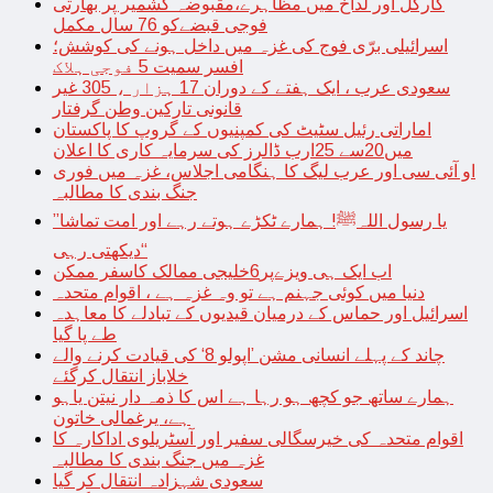
کارگل اور لداخ میں مظاہرے،مقبوضہ کشمیر پر بھارتی
فوجی قبضےکو 76 سال مکمل
اسرائیلی برّی فوج کی غزہ میں داخل ہونے کی کوشش؛
افسر سمیت 5 فوجی ہلاک
سعودی عرب ، ایک ہفتے کے دوران 17 ہزار ، 305 غیر
قانونی تارکین وطن گرفتار
اماراتی رئیل سٹیٹ کی کمپنیوں کے گروپ کا پاکستان
میں20سے 25ارب ڈالرز کی سرمایہ کاری کا اعلان
او آئی سی اور عرب لیگ کا ہنگامی اجلاس، غزہ میں فوری
جنگ بندی کا مطالبہ
’’یا رسول اللہﷺ! ہمارے ٹکڑے ہوتے رہے اور امت تماشا
دیکھتی رہی‘‘
اب ایک ہی ویزےپر6خلیجی ممالک کاسفر ممکن
دنیا میں کوئی جہنم ہے تو وہ غزہ ہے ، اقوام متحدہ
اسرائیل اور حماس کے درمیان قیدیوں کے تبادلے کا معاہدہ
طے پا گیا
چاند کے پہلے انسانی مشن ’اپولو 8‘ کی قیادت کرنے والے
خلاباز انتقال کرگئے
ہمارے ساتھ جو کچھ ہو رہا ہے اس کا ذمہ دار نیتن یاہو
ہے، یرغمالی خاتون
اقوام متحدہ کی خیرسگالی سفیر اور آسٹریلوی اداکارہ کا
غزہ میں جنگ بندی کا مطالبہ
سعودی شہزادہ انتقال کر گیا