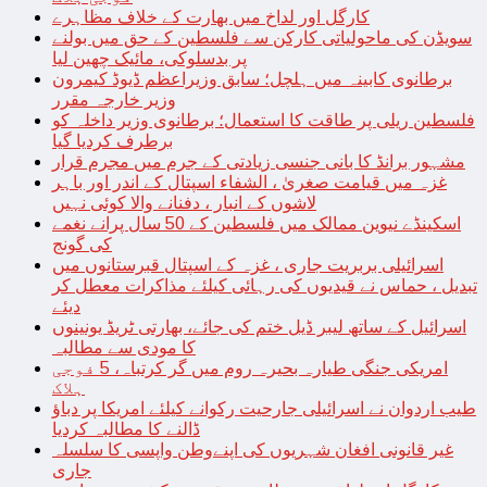
کارگل اور لداخ میں بھارت کے خلاف مظاہرے
سویڈن کی ماحولیاتی کارکن سے فلسطین کے حق میں بولنے
پر بدسلوکی، مائیک چھین لیا
برطانوی کابینہ میں ہلچل؛ سابق وزیراعظم ڈیوڈ کیمرون
وزیر خارجہ مقرر
فلسطین ریلی پر طاقت کا استعمال؛ برطانوی وزیر داخلہ کو
برطرف کردیا گیا
مشہور برانڈ کا بانی جنسی زیادتی کے جرم میں مجرم قرار
غزہ میں قیامت صغریٰ ، الشفاء اسپتال کے اندر اور باہر
لاشوں کے انبار ، دفنانے والا کوئی نہیں
اسکینڈے نیوین ممالک میں فلسطین کے 50 سال پرانے نغمے
کی گونج
اسرائیلی بربریت جاری ، غزہ کے اسپتال قبرستانوں میں
تبدیل ، حماس نے قیدیوں کی رہائی کیلئے مذاکرات معطل کر
دیئے
اسرائیل کے ساتھ لیبر ڈیل ختم کی جائے، بھارتی ٹریڈ یونینوں
کا مودی سے مطالبہ
امریکی جنگی طیارہ بحیرہ روم میں گر کرتباہ، 5 فوجی
ہلاک
طیب اردوان نے اسرائیلی جارحیت رکوانے کیلئے امریکا پر دباؤ
ڈالنے کا مطالبہ کردیا
غیر قانونی افغان شہریوں کی اپنےوطن واپسی کا سلسلہ
جاری