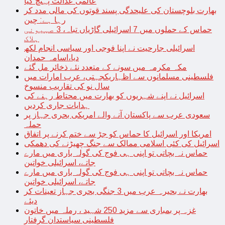
عالمی عدالت پہنچ گیا
بھارت بلوچستان کی علیحدگی پسند قوتوں کی مالی مدد کر
رہا ہے: چین
حماس کے حملوں میں 7 اسرائیلی گاڑیاں تباہ، 3 صہیونی
ہلاک
اسرائیلی جارحیت نے اپنا فوجی اور سیاسی انجام لکھ
دیا،اسامہ حمدان
مکہ مکرمہ میں سونے کے متعدد نئے ذخائر مل گئے
فلسطینی مسلمانوں سے اظہاریکجہتی، عرب امارات میں
سال نو کی تقاریب منسوخ
اسرائیل نے اپنے شہریوں کو بھارت میں محتاط رہنے کی
ہدایات جاری کردیں
سعودی عرب سے پاکستان آنے والے امریکی بحری جہاز پر
حملہ
امریکا اور اسرائیل کا حماس کو جڑ سے ختم کرنے پر اتفاق
اسرائیل کی کئی اسلامی ممالک سے جنگ چھیڑنے کی دھمکی
حماس نہ بچاتی تو اپنی ہی فوج کی گولہ باری میں مارے
جاتے، اسرائیلی خواتین
حماس نہ بچاتی تو اپنی ہی فوج کی گولہ باری میں مارے
جاتے، اسرائیلی خواتین
بھارت نے بحیرہ عرب میں 3 جنگی بحری جہاز تعینات کر
دیئے
غزہ پر بمباری سے مزید 250 شہید ، رملہ میں خاتون
فلسطینی سیاستدان گرفتار