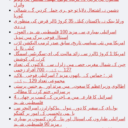
وائرل
دشمن نے اشتعال دلایا تو جوہری حملہ کردیں گے، شمالی
کوریا
ورلڈ بینک نے پاکستان کیلئے 35 کروڑ ڈالر قرض کی منظوری
دے دی
اسرائیلی بمباری سے مزید 100 فلسطینی شہید ، العودہ
اسپتال فوجی بیرک میں تبدیل
امریکا میں نئی سیاسی تاریخ، سابق صدر ٹرمپ الیکشن لڑنے
کیلیے نااہل
امریکا:1 کروڑ ڈالرز سے زائد مالیت کی ای-سگریٹس اسمگل
کرنے کی کوشش
چین کے شمال مغربی حصے میں زلزلے سے ہلاکتوں کی تعداد
127 ہوگئی، 700 افراد زخمی
غزہ؛ حماس کے ہاتھوں مزید 7 اسرائیلی فوجی ہلاک،
مجموعی تعداد 129 ہوگئی
اطالوی وزیراعظم کا سعودیہ میں مرتد اور ہم جنس پرستی
پر سزائیں ختم کرنے کا مطالبہ
اسرائیل کا فارعہ میں مہاجرین کے کیمپ پر چھاپہ، 4
فلسطینی شہید
یواےای کے سفیر کا دورہ نیول ہیڈکوارٹرز، امیرالبحر سے
باہمی دلچسپی کے امور پر گفتگو
اسرائیلی طیاروں کی اسپتال اور پناہ گزین کیمپوں پر بمباری
، مزید 90 فلسطینی شہید