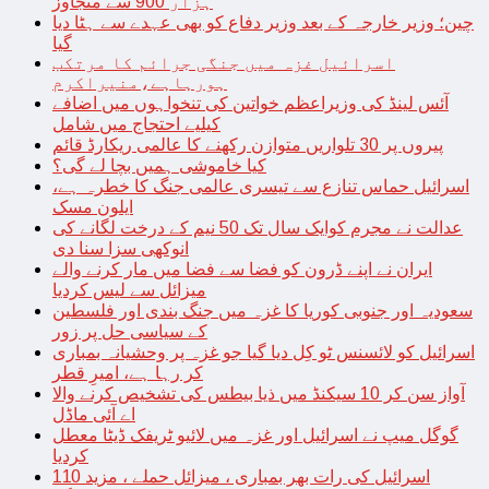
ہزار 900 سے متجاوز
چین؛ وزیر خارجہ کے بعد وزیر دفاع کو بھی عہدے سے ہٹا دیا
گیا
اسرائیل غزہ میں جنگی جرائم کا مرتکب
ہورہاہے،منیراکرم
آئس لینڈ کی وزیراعظم خواتین کی تنخواہوں میں اضافے
کیلیے احتجاج میں شامل
پیروں پر 30 تلواریں متوازن رکھنے کا عالمی ریکارڈ قائم
کیا خاموشی ہمیں بچا لے گی؟
اسرائیل حماس تنازع سے تیسری عالمی جنگ کا خطرہ ہے،
ایلون مسک
عدالت نے مجرم کوایک سال تک 50 نیم کے درخت لگانے کی
انوکھی سزا سنا دی
ایران نے اپنے ڈرون کو فضا سے فضا میں مار کرنے والے
میزائل سے لیس کردیا
سعودیہ اور جنوبی کوریا کا غزہ میں جنگ بندی اور فلسطین
کے سیاسی حل پر زور
اسرائیل کو لائسنس ٹو کِل دیا گیا جو غزہ پر وحشیانہ بمباری
کر رہا ہے، امیرِ قطر
آواز سن کر 10 سیکنڈ میں ذیا بیطس کی تشخیص کرنے والا
اے آئی ماڈل
گوگل میپ نے اسرائیل اور غزہ میں لائیو ٹریفک ڈیٹا معطل
کردیا
اسرائیل کی رات بھر بمباری ، میزائل حملے ، مزید 110