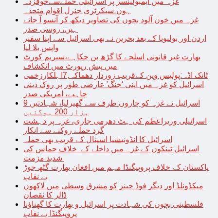
غزہ میں ایمبولینسز پر اسرائیلی حملےسےخوفزدہ
ہوں:سیکرٹری جنرل اقوام متحدہ
غزہ میں خون آلود بچوں کی تصاویر دیکھ کر آنسو آ جاتے
ہیں، روسی صدر
اردن اور بولیویا کے بعد بحرین نے بھی اسرائیل سے اپنا سفیر
واپس بلا لیا
بھارت غیر قانونی اسلحے کا گڑھ بن چکاہے،سپریم کورٹ
میں پیش رپورٹ میں انکشاف
ٹانک اڈہ:پولیس وین کےقریب زوردار دھماکہ,7اہلکارزخمی
اسرائیل کو غزہ میں اپنی ‘جنگ’ عارضی طور پر روک دینی
چاہیے، امریکی صدر
اسرائیل نے غزہ کو چاروں طرف سے گھیرلیا، شہادتیں 9
ہزار 200 ہوگئیں
اسرائیلی وزیراعظم کی ہٹ دھرمی جاری، غزہ پر دہشت
گرد حملے روکنے سے انکار
اسرائیل کا انڈونیشیا اسپتال کے قریب بھی حملہ
اسرائیل ٹینکوں کے غزہ میں داخلے کے خلاف حماس کی
شدید مزمت
پاکستان کے خلاف پروپیگنڈا مہم میں افغان بھارت گٹھ جوڑ
بے نقاب
میکڈونلڈ اور دیگر فوڈ چینز کو مشرق وسطی میں لاکھوں
ڈالر کا نقصان
فلسطینی بچوں کی شہادت پر اسرائیل و بھارت کا گھناؤنا
پروپیگنڈا بے نقاب