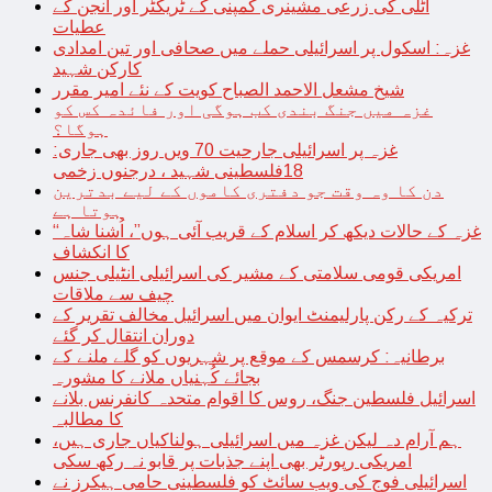
اٹلی کی زرعی مشینری کمپنی کے ٹریکٹر اور انجن کے
عطیات
غزہ: اسکول پر اسرائیلی حملے میں صحافی اور تین امدادی
کارکن شہید
شیخ مشعل الاحمد الصباح کویت کے نئے امیر مقرر
غزہ میں جنگ بندی کب ہوگی اور فائدہ کس کو
ہوگا؟
غزہ پر اسرائیلی جارحیت 70 ویں روز بھی جاری:
18فلسطینی شہید ، درجنوں زخمی
دن کا وہ وقت جو دفتری کاموں کے لیے بدترین
ہوتا ہے
“غزہ کے حالات دیکھ کر اسلام کے قریب آئی ہوں”، اُشنا شاہ
کا انکشاف
امریکی قومی سلامتی کے مشیر کی اسرائیلی انٹیلی جنس
چیف سے ملاقات
ترکیہ کے رکن پارلیمنٹ ایوان میں اسرائیل مخالف تقریر کے
دوران انتقال کر گئے
برطانیہ: کرسمس کے موقع پر شہریوں کو گلے ملنے کے
بجائے کُہنیاں ملانے کا مشورہ
اسرائیل فلسطین جنگ، روس کا اقوام متحدہ کانفرنس بلانے
کا مطالبہ
ہم آرام دہ لیکن غزہ میں اسرائیلی ہولناکیاں جاری ہیں،
امریکی رپورٹر بھی اپنے جذبات پر قابو نہ رکھ سکی
اسرائیلی فوج کی ویب سائٹ کو فلسطینی حامی ہیکرز نے