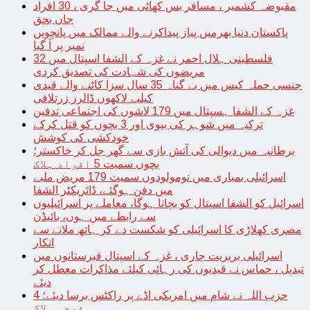
مقبوضہ کشمیر ، مسافر بس کھائی میں جا گری ، 30 افراد
جاں بحق
پاکستان دنیا بھرمیں پیاز پیداکرنے والے ممالک میں پانچویں
نمبر پر آ گیا
فلسطینی ہلال احمر نے غزہ کے الشفا اسپتال میں 32
مریضوں کی شہادت کی تصدیق کردی
جنسی حملہ کیس میں بے گناہ 35 سال سزا کاٹنے والے قیدی
کیلیے لاکھوں ڈالرز زرتلافی
غزہ کے الشفا ہسپتال میں 179 لاشوں کی اجتماعی تدفین
ترکیہ میں شوہر کی بیوی اور 3 بچوں کو قتل کرکے
خودکشی کی کوشش
برطانیہ میں دیوالی کی آتش بازی سے گھر جل کر خاکستر؛
بچوں سمیت 5 افراد ہلاک
اسرائیلی بمباری میں نومولودوں سمیت 179 مریض ملبے
میں دفن ہوگئے، ڈائریکٹر الشفا
اسرائیل کو الشفا اسپتال کو بچانا ہوگا، معاملے پر اسرائیلیوں
سے رابطے میں ہوں، بائیڈن
مصری کھلاڑی کا اسرائیلی کو شکست دے کر ہاتھ ملانے سے
انکار
اسرائیلی بربریت جاری ، غزہ کے اسپتال قبرستانوں میں
تبدیل ، حماس نے قیدیوں کی رہائی کیلئے مذاکرات معطل کر
دیئے
حزب اللہ نے شام میں امریکی اڈے پر راکٹس برسا دیئے؛ 4
فوجی ہلاک