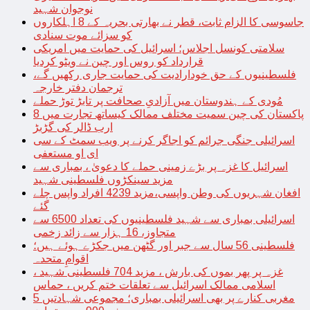
نوجوان شہید
جاسوسی کا الزام ثابت، قطر نے بھارتی بحریہ کے 8 اہلکاروں
کو سزائے موت سنادی
سلامتی کونسل اجلاس؛ اسرائیل کی حمایت میں امریکی
قرارداد کو روس اور چین نے ویٹو کردیا
فلسطینیوں کے حق خودارادیت کی حمایت جاری رکھیں گے،
ترجمان دفتر خارجہ
مُودی کے ہندوستان میں آزادیِ صحافت پر تابڑ توڑ حملے
پاکستان کی چین سمیت مختلف ممالک کیساتھ تجارت میں 8
ارب ڈالر کی گڑبڑ
اسرائیلی جنگی جرائم کو اجاگر کرنے پر ویب سمٹ کے سی
ای او مستعفی
اسرائیل کا غزہ پر بڑے زمینی حملے کا دعویٰ ، بمباری سے
مزید سینکڑوں فلسطینی شہید
افغان شہریوں کی وطن واپسی،مزید 4239 افراد واپس چلے
گئے
اسرائیلی بمباری سے شہید فلسطینیوں کی تعداد 6500 سے
متجاوز، 16 ہزار سے زائد زخمی
فلسطینی 56 سال سے جبر اور گٹھن میں جکڑے ہوئے ہیں؛
اقوامِ متحدہ
غزہ پر پھر بموں کی بارش ، مزید 704 فلسطینی شہید ،
اسلامی ممالک اسرائیل سے تعلقات ختم کریں ، حماس
مغربی کنارے پر بھی اسرائیلی بمباری؛ مجموعی شہادتیں 5