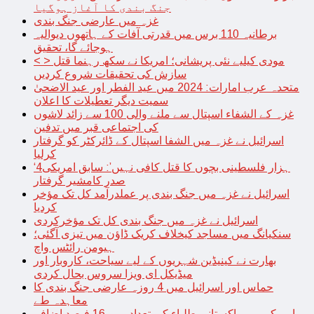
جنگ بندی کا آغاز ہوگیا
غزہ میں عارضی جنگ بندی
برطانیہ 110 برس میں قدرتی آفات کے ہاتھوں دیوالیہ
ہوجائے گا، تحقیق
< > مودی کیلیے نئی پریشانی؛ امریکا نے سکھ رہنما قتل
سازش کی تحقیقات شروع کردیں
متحدہ عرب امارات: 2024 میں عید الفطر اور عید الاضحیٰ
سمیت دیگر تعطیلات کا اعلان
غزہ کے الشفاء اسپتال سے ملنے والی 100 سے زائد لاشوں
کی اجتماعی قبر میں تدفین
اسرائیل نے غزہ میں الشفا اسپتال کے ڈائرکٹر کو گرفتار
کرلیا
‘4ہزار فلسطینی بچوں کا قتل کافی نہیں’: سابق امریکی
صدر کامشیر گرفتار
اسرائیل نے غزہ میں جنگ بندی پر عملدرآمد کل تک مؤخر
کردیا
اسرائیل نے غزہ میں جنگ بندی کل تک مؤخرکردی
سنکیانگ میں مساجد کیخلاف کریک ڈاؤن میں تیزی آگئی؛
ہیومن رائٹس واچ
بھارت نے کینیڈین شہریوں کے لیے سیاحت، کاروبار اور
میڈیکل ای ویزا سروس بحال کردی
حماس اور اسرائیل میں 4 روزہ عارضی جنگ بندی کا
معاہدہ طے
امریکہ میں پاکستانی طلباء کی تعداد میں 16 فیصد اضافہ