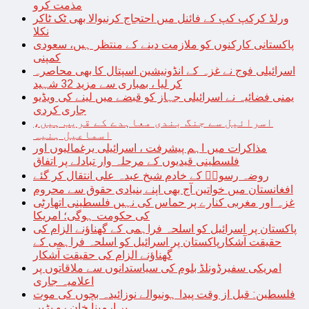
مذمت کرو
ورلڈ کرکپ کپ کے فائنل میں احتجاج کرنیوالا بھی ٹک ٹاکر
نکلا
پاکستانی کارکنوں کو ملازمت دینے کے منتظر ہیں، سعودی
کمپنی
اسرائیلی فوج نے غزہ کے انڈونیشین اسپتال کا بھی محاصرہ
کر لیا ، بمباری سے مزید 32 شہید
یمنی فضائیہ نے اسرائیلی جہاز کو قبضے میں لینے کی ویڈیو
جاری کردی
اسرائیل سے جنگ بندی معاہدے کے قریب ہیں،
اسماعیل ہنیہ
مذاکرات میں اہم پیشرفت ، اسرائیلی یرغمالیوں اور
فلسطینی قیدیوں کے مرحلہ وار تبادلے پر اتفاق
روضہ رسولؐ کے خادم شیخ عبدہ علی انتقال کر گئے
افغانستان میں خواتین آج بھی اپنے بنیادی حقوق سے محروم
غزہ اور مغربی کنارے پر حماس کی نہیں فلسطینی اتھارٹی
کی حکومت ہوگی؛ امریکا
پاکستان پر اسرائیل کو اسلحہ فراہمی کے گھناؤنے الزام کی
حقیقت آشکارپاکستان پر اسرائیل کو اسلحہ فراہمی کے
گھناؤنے الزام کی حقیقت آشکار
امریکی سفیرڈونلڈ بلوم کی سیاستدانوں سے ملاقاتوں پر
اعلامیہ جاری
فلسطین: قبل از وقت پیدا ہونیوالے نوزائیدہ بچوں کی موت
پر ارمینا خان رو پڑیں