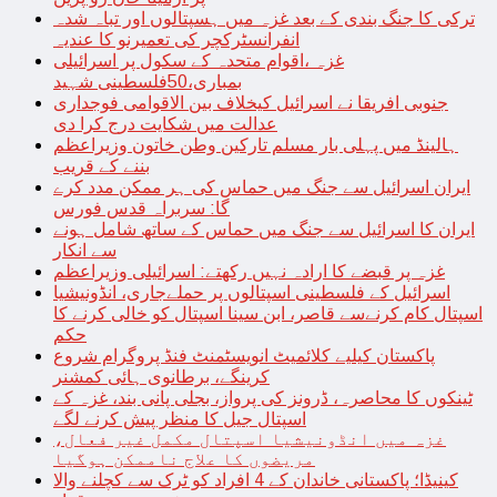
ترکی کا جنگ بندی کے بعد غزہ میں ہسپتالوں اور تباہ شدہ
انفرانسٹرکچر کی تعمیرنو کا عندیہ
غزہ ،اقوام متحدہ کے سکول پر اسرائیلی
بمباری،50فلسطینی شہید
جنوبی افریقا نے اسرائیل کیخلاف بین الاقوامی فوجداری
عدالت میں شکایت درج کرا دی
ہالینڈ میں پہلی بار مسلم تارکین وطن خاتون وزیراعظم
بننے کے قریب
ایران اسرائیل سے جنگ میں حماس کی ہر ممکن مدد کرے
گا: سربراہ قدس فورس
ایران کا اسرائیل سے جنگ میں حماس کے ساتھ شامل ہونے
سے انکار
غزہ پر قبضے کا ارادہ نہیں رکھتے: اسرائیلی وزیراعظم
اسرائیل کے فلسطینی اسپتالوں پر حملےجاری، انڈونیشیا
اسپتال کام کرنےسے قاصر، ابن سینا اسپتال کو خالی کرنے کا
حکم
پاکستان کیلیے کلائمیٹ انویسٹمنٹ فنڈ پروگرام شروع
کرینگے، برطانوی ہائی کمشنر
ٹینکوں کا محاصرہ، ڈرونز کی پرواز، بجلی پانی بند، غزہ کے
اسپتال جیل کا منظر پیش کرنے لگے
غزہ میں انڈونیشیا اسپتال مکمل غیر فعال،
مریضوں کا علاج ناممکن ہوگیا
کینیڈا؛ پاکستانی خاندان کے 4 افراد کو ٹرک سے کچلنے والا