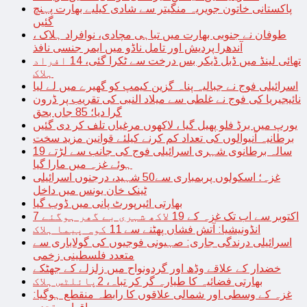
پاکستانی خاتون جویریہ منگیتر سے شادی کیلیے بھارت پہنچ
گئیں
طوفان نے جنوبی بھارت میں تباہی مچادی، نوافراد ہلاک ،
آندھرا پردیش اور تامل ناڈو میں ایمر جنسی نافذ
تھائی لینڈ میں ڈبل ڈیکر بس درخت سے ٹکرا گئی، 14 افراد
ہلاک
اسرائیلی فوج نے جبالیہ پناہ گزین کیمپ کو گھیرے میں لے لیا
نائیجیریا کی فوج نے غلطی سے میلاد النبی کی تقریب پر ڈرون
گرا دیا؛ 85 جاں بحق
یورپ میں برڈ فلو پھیل گیا ، لاکھوں مرغیاں تلف کر دی گئیں
برطانیہ آنیوالوں کی تعداد کم کرنے کیلئے قوانین مزید سخت
19 سالہ برطانوی شہری اسرائیلی فوج کی جانب سے لڑتے
ہوئے غزہ میں مارا گیا
غزہ؛ اسکولوں پربمباری سے50 شہید، درجنوں اسرائیلی
ٹینک خان یونس میں داخل
بھارتی ائیرپورٹ پانی میں ڈوب گیا
7 اکتوبر سے اب تک غزہ کے 19 لاکھ شہری بے گھر ہوگئے
انڈونیشیا: آتش فشاں پھٹنے سے 11 کوہ پیما ہلاک
اسرائیلی درندگی جاری: صہیونی فوجیوں کی گولاباری سے
متعدد فلسطینی زخمی
خضدار کے علاقے وڈھ اور گردونواح میں زلزلے کے جھٹکے
بھارتی فضائیہ کا طیارہ گر کر تباہ، 2پائلٹس ہلاک
غزہ کے وسطی اور شمالی علاقوں کا رابطہ منقطع ہوگیا: