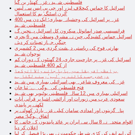
فلسطینی شہید ، غزہ کھنڈر بن گیا
اسرائیل کا حماس کیخلاف لیزر اور جی پی ایس سے لیس
‘آئرن اسٹنگ’ بم کا استعمال
غزہ پر اسرائیل کی وحشیانہ بمباری؛ ایک دن میں 400
فلسطینی شہید
فرانسیسی صدر ایمانوئل میکرون کل اسرائیل پہنچیں گے
اسرائیل حماس کشیدگی چین نے مشرق وسطیٰ میں 6 بحری
جنگی جہاز تعینات کر دیئے
بھارتی فوج کی ریاستی دہشت گردی میں 2 کشمیری
نوجوان شہید
اسرائیل کی غزہ پر جارحیت جاری، 24 گھنٹوں کے دوران کم
از کم 400 فلسطینی شہید
براعظم افریقا میں پایا جانے والا انوکھا
درخت، جسے کاٹنے پر ’لہو‘ رسنے لگتا ہے
غزہ کی معروف شاعرہ بھی اسرائیلی بمباری میں شہید
فتح فلسطین کی ہوگی ہے: ثنا خان
اسرائیلی بمباری میں 12 سالہ فلسطینی یوٹیوبر بھی شہید
سعودی عرب میں زیورات اور آرائشی اشیا پر قرآنی آیات
لکھنے پر پابندی
پناہ گزینوں اور امدادی سامان کیلیے غزہ بارڈر کھولنے پر
اتفاق ہوگیا؛ مصر
اقوام متحدہ نے 8 سال سے ایران پر عائد پابندیوں کے خاتمے کا
اعلان کر دیا
آئی ایم ایف کی کڑی شرط، حکومت نے بھی بڑا فیصلہ کر لیا