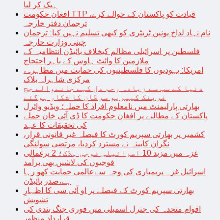
ہیک کر لیا
افغان حکومت TTP قیادت کو پاکستان کے حوالے کرے،
ترجمان دفتر خارجہ
نام نہاد لداخ یونین ٹریٹری کو کبھی تسلیم نہیں کیا: ترجمان
چینی وزارت خارجہ
فلسطین پر اسرائیلی مظالم کیخلاف بائیڈن انتظامیہ کے
ملازمین کا وائٹ ہاوس کے باہر احتجاج
امریکا: یہودیوں کا فلسطینیوں کی حمایت میں مظاہرہ،
مرکزی شاہراہ بلاک
دنیا کے سب سے زیادہ رحم دل کہے جانےوالے جج
فرینک کیپریو سرطان کا شکار ہوگئے
بھارتی پارلیمنٹ میں نامعلوم افراد کا حملہ؛ ویڈیو وائرل
پاکستان کے مطالبے پر افغان حکومت کا ڈی آئی خان حملے
کی تحقیقات کا عہد
کشمیر پر بھارتی سپریم کورٹ کا فیصلہ غیر قانونی قرار،
نگران کابینہ نے مسترد کردیا، مرتضی سولنگی
غزہ میں مزید 10 اسرائیلی فوجی ہلاک؛ 2 یرغمالی
فوجیوں کی لاشیں بھی برآمد
اسرائیل غزہ پربمباری کی وجہ سےعالمی حمایت کھو رہا
ہے،صدر بائیڈن
بھارتی سپریم کورٹ کے فیصلے پر او آئی سی کا اظہارِ
تشویش
اقوام متحدہ کی جنرل اسمبلی میں فوری جنگ بندی کی
قرارداد منظور