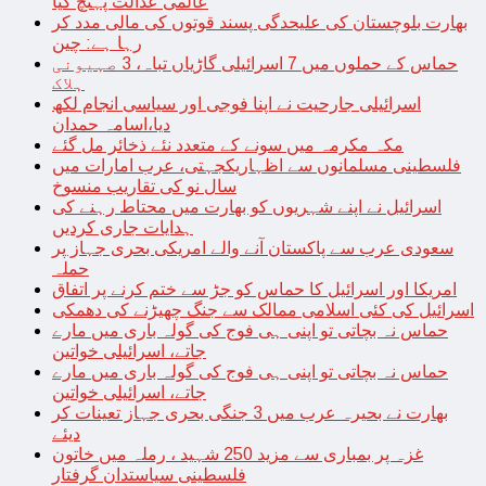
عالمی عدالت پہنچ گیا
بھارت بلوچستان کی علیحدگی پسند قوتوں کی مالی مدد کر
رہا ہے: چین
حماس کے حملوں میں 7 اسرائیلی گاڑیاں تباہ، 3 صہیونی
ہلاک
اسرائیلی جارحیت نے اپنا فوجی اور سیاسی انجام لکھ
دیا،اسامہ حمدان
مکہ مکرمہ میں سونے کے متعدد نئے ذخائر مل گئے
فلسطینی مسلمانوں سے اظہاریکجہتی، عرب امارات میں
سال نو کی تقاریب منسوخ
اسرائیل نے اپنے شہریوں کو بھارت میں محتاط رہنے کی
ہدایات جاری کردیں
سعودی عرب سے پاکستان آنے والے امریکی بحری جہاز پر
حملہ
امریکا اور اسرائیل کا حماس کو جڑ سے ختم کرنے پر اتفاق
اسرائیل کی کئی اسلامی ممالک سے جنگ چھیڑنے کی دھمکی
حماس نہ بچاتی تو اپنی ہی فوج کی گولہ باری میں مارے
جاتے، اسرائیلی خواتین
حماس نہ بچاتی تو اپنی ہی فوج کی گولہ باری میں مارے
جاتے، اسرائیلی خواتین
بھارت نے بحیرہ عرب میں 3 جنگی بحری جہاز تعینات کر
دیئے
غزہ پر بمباری سے مزید 250 شہید ، رملہ میں خاتون
فلسطینی سیاستدان گرفتار