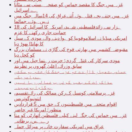
غزہ میں جنگ کا مقصد حماس کو صفحہ ہستی سے مٹانا
ہے، اسرائیل
غزہ میں جتنے بچے قتل ہوئے اُتنےعراق کی 14سالہ جنگ میں
نہیں ہوئے، جمائما
18 ہزار سے زائدفلسطینی شہید، امریکہ کا اسرائیل کی
حمایت جاری رکھنے کا عزم
امریکی میڈیا نے اسلاموفوبیا کو ہوا دینے والے مودی کے سیل
کا بھانڈا پھوڑ دیا
مقبوضہ کشمیر میں بھارتی فوج کی گاڑی نے مسلمان بزرگ
کو کچل دیا
مودی سرکار کی غنڈہ گردی؛ حریت رہنما جیل میں اور
سابق وزرائے اعلیٰ گھروں پر نظربند
حماس ہتھیار ڈال دے تو غزہ جنگ کل ختم ہو سکتی
ہے،امریکہ
مذاکرات کے بغیر کوئی یرغمالی رہا نہیں
ہوگا،ابوعبیدہ
غزہ پرسلامتی کونسل کےرکن ممالک کی رائےتقسیم،
انتونیوگوتریس
اقوام متحدہ میں فلسطینیوں کے حق میں 5 قراردادیں
منظور؛ امریکا غیر حاضر
غزہ میں حماس کی جگہ لینے کیلیے فلسطین اتھارٹی کو منا
رہے ہیں، برطانیہ
عراق میں امریکی سفارت خانے پر میزائل حملہ
غزہ؛ حماس سے لڑائی میں اسرائیل کے سابق آرمی