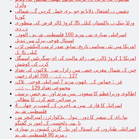
وائرل
دشمن نے اشتعال دلایا تو جوہری حملہ کردیں گے، شمالی
کوریا
ورلڈ بینک نے پاکستان کیلئے 35 کروڑ ڈالر قرض کی منظوری
دے دی
اسرائیلی بمباری سے مزید 100 فلسطینی شہید ، العودہ
اسپتال فوجی بیرک میں تبدیل
امریکا میں نئی سیاسی تاریخ، سابق صدر ٹرمپ الیکشن لڑنے
کیلیے نااہل
امریکا:1 کروڑ ڈالرز سے زائد مالیت کی ای-سگریٹس اسمگل
کرنے کی کوشش
چین کے شمال مغربی حصے میں زلزلے سے ہلاکتوں کی تعداد
127 ہوگئی، 700 افراد زخمی
غزہ؛ حماس کے ہاتھوں مزید 7 اسرائیلی فوجی ہلاک،
مجموعی تعداد 129 ہوگئی
اطالوی وزیراعظم کا سعودیہ میں مرتد اور ہم جنس پرستی
پر سزائیں ختم کرنے کا مطالبہ
اسرائیل کا فارعہ میں مہاجرین کے کیمپ پر چھاپہ، 4
فلسطینی شہید
یواےای کے سفیر کا دورہ نیول ہیڈکوارٹرز، امیرالبحر سے
باہمی دلچسپی کے امور پر گفتگو
اسرائیلی طیاروں کی اسپتال اور پناہ گزین کیمپوں پر بمباری
، مزید 90 فلسطینی شہید