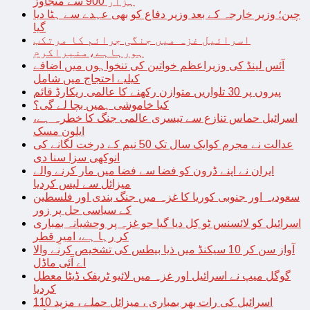
ہزار 900 سے متجاوز
چین؛ وزیر خارجہ کے بعد وزیر دفاع کو بھی عہدے سے ہٹا دیا
گیا
اسرائیل غزہ میں جنگی جرائم کا مرتکب
ہورہاہے،منیراکرم
آئس لینڈ کی وزیراعظم خواتین کی تنخواہوں میں اضافے
کیلیے احتجاج میں شامل
پیروں پر 30 تلواریں متوازن رکھنے کا عالمی ریکارڈ قائم
کیا خاموشی ہمیں بچا لے گی؟
اسرائیل حماس تنازع سے تیسری عالمی جنگ کا خطرہ ہے،
ایلون مسک
عدالت نے مجرم کوایک سال تک 50 نیم کے درخت لگانے کی
انوکھی سزا سنا دی
ایران نے اپنے ڈرون کو فضا سے فضا میں مار کرنے والے
میزائل سے لیس کردیا
سعودیہ اور جنوبی کوریا کا غزہ میں جنگ بندی اور فلسطین
کے سیاسی حل پر زور
اسرائیل کو لائسنس ٹو کِل دیا گیا جو غزہ پر وحشیانہ بمباری
کر رہا ہے، امیرِ قطر
آواز سن کر 10 سیکنڈ میں ذیا بیطس کی تشخیص کرنے والا
اے آئی ماڈل
گوگل میپ نے اسرائیل اور غزہ میں لائیو ٹریفک ڈیٹا معطل
کردیا
اسرائیل کی رات بھر بمباری ، میزائل حملے ، مزید 110