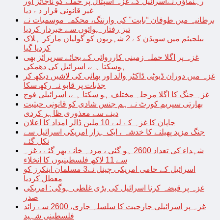
رہنماؤں نےاسرائیل کے غزہ اسپتال پر حملے کو ناجائز اور
غیر قانونی قرار دے دیا
برطانیہ میں طوفان “بابت” کی وارننگ، محکمہ موسمیات نے
تیز رفتار ہوائوں سے خبردار کردیا
بیلجیئم میں سویڈن کے 2 شہریوں کو گولیاں مارکر ہلاک
کردیا گیا
غزہ پر اگلا حملہ زمینی کارروائی کے بجائے سرپرائز بھی
ہوسکتا ہے، اسرائیل کی دھمکی
غزہ میں دوران ڈیوٹی ڈاکٹر والد اور بھائی کی لاشیں دیکھ کر
جذبات پر قابو نہ رکھ سکا
غزہ جنگ کا اگلا مرحلہ مختلف ہو سکتا ہے، اسرائیلی فوج
بھارتی سپریم کورٹ نے ہم جنس شادی کو قانونی حیثیت
دینے سے معذوری ظاہر کردی
جاپان کا غزہ کے لیے 10 ملین ڈالر امداد کا اعلان
جنگ مزید پھیلنے کا خدشہ ، ایک ہزار امریکی اسرائیل سے
نکل گئے
شہداء کی تعداد 2600 ہو گئی ، مردہ خانے بھر گئے ، غزہ
سے 11 لاکھ فلسطینیوں کا انخلاء
اسرائیل کے حامی امریکی چینل نے3 مسلمان اینکرز کو
معطل کردیا
غزہ پر قبضہ کرنا اسرائیل کی بڑی غلطی ہوگی: امریکی
صدر
غزہ پر اسرائیلی جارحیت کا سلسلہ جاری، 2600 سے زائد
فلسطینی شہید