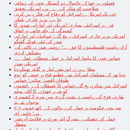
فصلوں پر چھڑکے جانیوالے دو کیمیکل بچوں کی دماغی
صلاحیت کو متاثر کررہے ہیں، امریکی تحقیق
جب تک امریکا ہے اسرائیل کو دفاع کی فکر نہیں کرنی
چاہیے: وزیر خارجہ بلنکن
غزہ پر اسرائیلی بمباری؛ امریکی اور اماراتی صدور کا
کشیدگی کے جلد خاتمے پر اتفاق
امریکی وزیر خارجہ اسرائیل پہنچ گئے؛ جوبائیڈن اور اماراتی
صدر کی ٹیلی فونک گفتگو
’آزاد ریاست فلسطینیوں کا حق ہے‘؛ روسی صدر نے ثالثی کی
پیشکش کردی
حماس خون کا پیاسا، اسرائیل پر حملے شیطانی عمل ہے:
امریکی صدر
مظاہرین نے اپوزیشن لیڈر پر گلیٹر پھینک دیا
دنیا بھر کے مسلمان اسرائیل سے عظیم فتح پر جمعے کو ’یومِ
طوفانِ اقصیٰ‘ منائیں؛ حماس
اسرائیل میں سائرن بج گئے،حماس کا عسقلان کے رہائشیوں
کو شہر چھوڑنے کا الٹی میٹم
بھارتی فوج کی ریاستی دہشت گردی میں مزید 2 کشمیری
نوجوان شہید
< > صیہونی حکومت پر حملہ کرنے والوں کے ہاتھ چومتے
ہیں؛ خامنہ ای
حملے کی دھمکی ،ہیمبرگ ایئر پورٹ پر فلائیٹ آپریشن
معطل
بنگلادیش کی سابق وزیراعظم کی طبیعت انتہائی ناساز