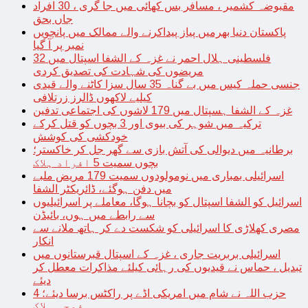
مقبوضہ کشمیر ، مسافر بس کھائی میں جا گری ، 30 افراد
جاں بحق
پاکستان دنیا بھرمیں پیاز پیداکرنے والے ممالک میں پانچویں
نمبر پر آ گیا
فلسطینی ہلال احمر نے غزہ کے الشفا اسپتال میں 32
مریضوں کی شہادت کی تصدیق کردی
جنسی حملہ کیس میں بے گناہ 35 سال سزا کاٹنے والے قیدی
کیلیے لاکھوں ڈالرز زرتلافی
غزہ کے الشفا ہسپتال میں 179 لاشوں کی اجتماعی تدفین
ترکیہ میں شوہر کی بیوی اور 3 بچوں کو قتل کرکے
خودکشی کی کوشش
برطانیہ میں دیوالی کی آتش بازی سے گھر جل کر خاکستر؛
بچوں سمیت 5 افراد ہلاک
اسرائیلی بمباری میں نومولودوں سمیت 179 مریض ملبے
میں دفن ہوگئے، ڈائریکٹر الشفا
اسرائیل کو الشفا اسپتال کو بچانا ہوگا، معاملے پر اسرائیلیوں
سے رابطے میں ہوں، بائیڈن
مصری کھلاڑی کا اسرائیلی کو شکست دے کر ہاتھ ملانے سے
انکار
اسرائیلی بربریت جاری ، غزہ کے اسپتال قبرستانوں میں
تبدیل ، حماس نے قیدیوں کی رہائی کیلئے مذاکرات معطل کر
دیئے
حزب اللہ نے شام میں امریکی اڈے پر راکٹس برسا دیئے؛ 4
فوجی ہلاک