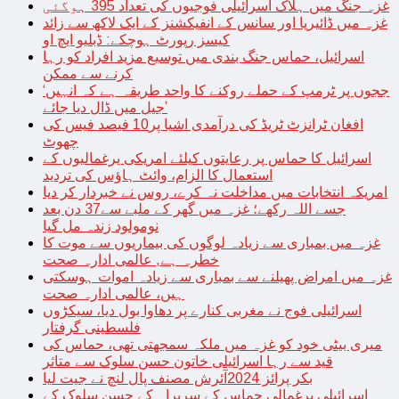
غزہ جنگ میں ہلاک اسرائیلی فوجیوں کی تعداد 395 ہوگئی
غزہ میں ڈائیریا اور سانس کے انفیکشنز کے ایک لاکھ سے زائد
کیسز رپورٹ ہوچکے: ڈبلیو ایچ او
اسرائیل، حماس جنگ بندی میں توسیع مزید افراد کو رہا
کرنے سے ممکن
‘ججوں پر ٹرمپ کے حملے روکنے کا واحد طریقہ ہے کہ انہیں
جیل میں ڈال دیا جائے’
افغان ٹرانزٹ ٹریڈ کی درآمدی اشیا پر10 فیصد فیس کی
چھوٹ
اسرائیل کا حماس پر رعایتوں کیلئے امریکی یرغمالیوں کے
استعمال کا الزام، وائٹ ہاؤس کی تردید
امریکہ انتخابات میں مداخلت نہ کرے، روس نے خبردار کر دیا
جسے اللہ رکھے؛ غزہ میں گھر کے ملبے سے37 دن بعد
نومولود زندہ مل گیا
غزہ میں بمباری سے زیادہ لوگوں کی بیماریوں سے موت کا
خطرہ ہے, عالمی ادارہ صحت
غزہ میں امراض پھیلنے سے بمباری سے زیادہ اموات ہوسکتی
ہیں، عالمی ادارہ صحت
اسرائیلی فوج نے مغربی کنارے پر دھاوا بول دیا، سیکڑوں
فلسطینی گرفتار
میری بیٹی خود کو غزہ میں ملکہ سمجھتی تھی، حماس کی
قید سے رہا اسرائیلی خاتون حسن سلوک سے متاثر
بکر پرائز 2024آئرش مصنف پال لنچ نے جیت لیا
اسرائیلی یرغمالی حماس کے سربراہ کے حسن سلوک کے