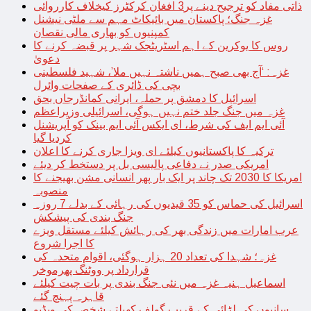
ذاتی مفاد کو ترجیح دینے پر3 افغان کرکٹرز کیخلاف کارروائی
غزہ جنگ؛ پاکستان میں بائیکاٹ مہم سے ملٹی نیشنل
کمپنیوں کو بھاری مالی نقصان
روس کا یوکرین کے اہم اسٹریٹجک شہر پر قبضہ کرنے کا
دعویٰ
غزہ: ‘آج بھی صبح ہمیں ناشتہ نہیں ملا’، شہید فلسطینی
بچی کی ڈائری کے صفحات وائرل
اسرائیل کا دمشق پر حملہ، ایرانی کمانڈرجاں بحق
غزہ میں جنگ جلد ختم نہیں ہوگی، اسرائیلی وزیراعظم
آئی ایم ایف کی شرط، ای ایکس آئی ایم بینک کو آپریشنل
کردیا گیا
ترکیہ کا پاکستانیوں کیلئے ای ویزا جاری کرنے کا اعلان
امریکی صدر نے دفاعی پالیسی بل پر دستخط کر دیئے
امریکا کا 2030 تک چاند پر ایک بار پھر انسانی مشن بھیجنے کا
منصوبہ
اسرائیل کی حماس کو 35 قیدیوں کی رہائی کے بدلے 7 روزہ
جنگ بندی کی پیشکش
عرب امارات میں زندگی بھر کی رہائش کیلئے مستقل ویزے
کا اجرا شروع
غزہ؛ شہدا کی تعداد 20 ہزار ہوگئی، اقوام متحدہ کی
قرارداد پر ووٹنگ پھرموخر
اسماعیل ہنیہ غزہ میں نئی جنگ بندی پر بات چیت کیلئے
قاہرہ پہنچ گئے
سانپوں کی لڑائی کے قریب گولف کھیلتے شخص کی ویڈیو