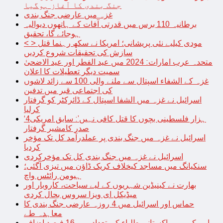
جنگ بندی کا آغاز ہوگیا
غزہ میں عارضی جنگ بندی
برطانیہ 110 برس میں قدرتی آفات کے ہاتھوں دیوالیہ
ہوجائے گا، تحقیق
< > مودی کیلیے نئی پریشانی؛ امریکا نے سکھ رہنما قتل
سازش کی تحقیقات شروع کردیں
متحدہ عرب امارات: 2024 میں عید الفطر اور عید الاضحیٰ
سمیت دیگر تعطیلات کا اعلان
غزہ کے الشفاء اسپتال سے ملنے والی 100 سے زائد لاشوں
کی اجتماعی قبر میں تدفین
اسرائیل نے غزہ میں الشفا اسپتال کے ڈائرکٹر کو گرفتار
کرلیا
‘4ہزار فلسطینی بچوں کا قتل کافی نہیں’: سابق امریکی
صدر کامشیر گرفتار
اسرائیل نے غزہ میں جنگ بندی پر عملدرآمد کل تک مؤخر
کردیا
اسرائیل نے غزہ میں جنگ بندی کل تک مؤخرکردی
سنکیانگ میں مساجد کیخلاف کریک ڈاؤن میں تیزی آگئی؛
ہیومن رائٹس واچ
بھارت نے کینیڈین شہریوں کے لیے سیاحت، کاروبار اور
میڈیکل ای ویزا سروس بحال کردی
حماس اور اسرائیل میں 4 روزہ عارضی جنگ بندی کا
معاہدہ طے
امریکہ میں پاکستانی طلباء کی تعداد میں 16 فیصد اضافہ