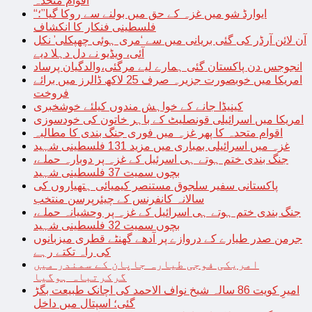
اقوام متحدہ
“ایوارڈ شو میں غزہ کے حق میں بولنے سے روکا گیا”؛
فلسطینی فنکار کا انکشاف
آن لائن آرڈر کی گئی بریانی میں سے ‘مری ہوئی چھپکلی’ نکل
آئی، ویڈیو نے دل دہلا دیے
انجوجس دن پاکستان گئی ہمارے لیے مرگئی،والدگیان پرساد
امریکا میں خوبصورت جزیرہ صرف 25 لاکھ ڈالرز میں برائے
فروخت
کینیڈا جانے کے خواہش مندوں کیلئے خوشخبری
امریکا میں اسرائیلی قونصلیٹ کے باہر خاتون کی خودسوزی
اقوام متحدہ کا پھر غزہ میں فوری جنگ بندی کا مطالبہ
غزہ میں اسرائیلی بمباری میں مزید 131 فلسطینی شہید
جنگ بندی ختم ہوتے ہی اسرئیل کے غزہ پر دوبارہ حملے،
بچوں سمیت 37 فلسطینی شہید
پاکستانی سفیر سلجوق مستنصر کیمیائی ہتھیاروں کی
سالانہ کانفرنس کے چیئرپرسن منتخب
جنگ بندی ختم ہوتے ہی اسرائیل کے غزہ پر وحشیانہ حملے،
بچوں سمیت 32 فلسطینی شہید
جرمن صدر طیارے کے دروازے پر آدھے گھنٹے قطری میزبانوں
کی راہ تکتے رہے
امریکی فوجی طیارہ جاپان کے سمندر میں
گرکرتباہ ہوگیا
امیرِ کویت 86 سالہ شیخ نواف الاحمد کی اچانک طبیعت بگڑ
گئی؛ اسپتال میں داخل