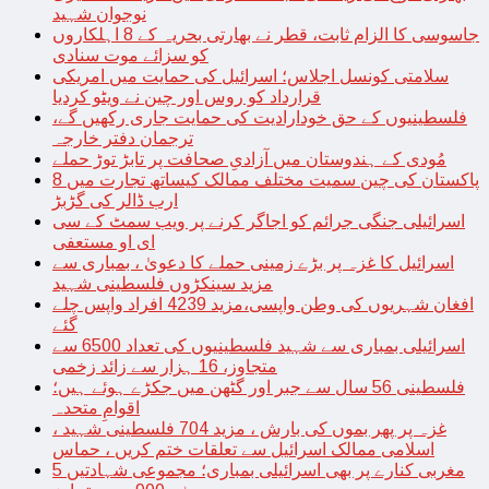
نوجوان شہید
جاسوسی کا الزام ثابت، قطر نے بھارتی بحریہ کے 8 اہلکاروں
کو سزائے موت سنادی
سلامتی کونسل اجلاس؛ اسرائیل کی حمایت میں امریکی
قرارداد کو روس اور چین نے ویٹو کردیا
فلسطینیوں کے حق خودارادیت کی حمایت جاری رکھیں گے،
ترجمان دفتر خارجہ
مُودی کے ہندوستان میں آزادیِ صحافت پر تابڑ توڑ حملے
پاکستان کی چین سمیت مختلف ممالک کیساتھ تجارت میں 8
ارب ڈالر کی گڑبڑ
اسرائیلی جنگی جرائم کو اجاگر کرنے پر ویب سمٹ کے سی
ای او مستعفی
اسرائیل کا غزہ پر بڑے زمینی حملے کا دعویٰ ، بمباری سے
مزید سینکڑوں فلسطینی شہید
افغان شہریوں کی وطن واپسی،مزید 4239 افراد واپس چلے
گئے
اسرائیلی بمباری سے شہید فلسطینیوں کی تعداد 6500 سے
متجاوز، 16 ہزار سے زائد زخمی
فلسطینی 56 سال سے جبر اور گٹھن میں جکڑے ہوئے ہیں؛
اقوامِ متحدہ
غزہ پر پھر بموں کی بارش ، مزید 704 فلسطینی شہید ،
اسلامی ممالک اسرائیل سے تعلقات ختم کریں ، حماس
مغربی کنارے پر بھی اسرائیلی بمباری؛ مجموعی شہادتیں 5