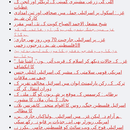
اٹلی کی زرعی مشینری کمپنی کے ٹریکٹر اور انجن کے
عطیات
غزہ: اسکول پر اسرائیلی حملے میں صحافی اور تین امدادی
کارکن شہید
شیخ مشعل الاحمد الصباح کویت کے نئے امیر مقرر
غزہ میں جنگ بندی کب ہوگی اور فائدہ کس کو
ہوگا؟
غزہ پر اسرائیلی جارحیت 70 ویں روز بھی جاری:
18فلسطینی شہید ، درجنوں زخمی
دن کا وہ وقت جو دفتری کاموں کے لیے بدترین
ہوتا ہے
“غزہ کے حالات دیکھ کر اسلام کے قریب آئی ہوں”، اُشنا شاہ
کا انکشاف
امریکی قومی سلامتی کے مشیر کی اسرائیلی انٹیلی جنس
چیف سے ملاقات
ترکیہ کے رکن پارلیمنٹ ایوان میں اسرائیل مخالف تقریر کے
دوران انتقال کر گئے
برطانیہ: کرسمس کے موقع پر شہریوں کو گلے ملنے کے
بجائے کُہنیاں ملانے کا مشورہ
اسرائیل فلسطین جنگ، روس کا اقوام متحدہ کانفرنس بلانے
کا مطالبہ
ہم آرام دہ لیکن غزہ میں اسرائیلی ہولناکیاں جاری ہیں،
امریکی رپورٹر بھی اپنے جذبات پر قابو نہ رکھ سکی
اسرائیلی فوج کی ویب سائٹ کو فلسطینی حامی ہیکرز نے