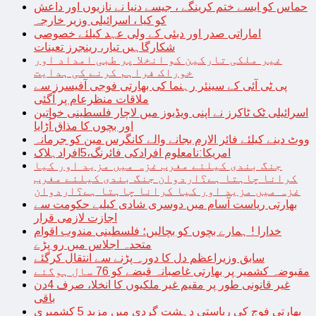
حماس کو ایسے ختم کرینگے ، جیسے دنیا نے نازیوں اور داعش
کو کیا ، اسرائیلی وزیر خارجہ
اماراتی صدر اور دبئی کے ولی عہد کیلئے خصوصی
شکارگاہیں تیار، رینجرز تعینات
غیر ملکی تارکین کو انخلا پر طبی امداد اور
خوراک فراہم کرنے کی ہدایت
پی ٹی آئی کے سینئر رہنما کی بھارتی فوجی آفیسرز سے
ملاقات منظرعام پر آگئی
اسرائیلی ٹک ٹاکرز نے اپنی ویڈیوز میں لاچار فلسطینی خواتین
اور بچوں کا مذاق اُڑایا
ووٹ دینے کیلئے فائر الارم بجانے والے کانگرس مین کو جرمانہ
امریکا:نامعلوم افرادکی فائرنگ،5افرادہلاک
جنگ بندی کیلئے مغرب غزہ میں مزید اور کیا
کرانا چاہتا ہے؟اردوان جنگ بندی کیلئے مغرب
غزہ میں مزید اور کیا کرانا چاہتا ہے؟اردوان
بھارتی ریاست آسام میں دوسری شادی کیلیے حکومت سے
اجازت لازمی قرار
خدارا ! ہمارے بچوں کو بچالیں؛ فلسطینی مندوب اقوام
متحدہ اجلاس میں رو پڑے
سابق وزیراعظم دل کا دورہ پڑنے سے انتقال کرگئے
مقبوضہ کشمیر پر بھارتی غاصبانہ قبضے کو 76 سال ہوگئے
غیر قانونی طور پر مقیم غیر ملکیوں کا انخلا، صرف 4دن
باقی
بھارتی فوج کی ریاستی دہشت گردی میں مزید 5 کشمیری