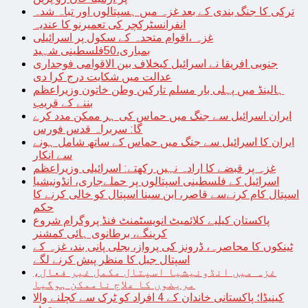
ترکی کا جنگ بندی کے بعد غزہ میں ہسپتالوں اور تباہ شدہ
انفرانسٹرکچر کی تعمیرنو کا عندیہ
غزہ ،اقوام متحدہ کے سکول پر اسرائیلی
بمباری،50فلسطینی شہید
جنوبی افریقا نے اسرائیل کیخلاف بین الاقوامی فوجداری
عدالت میں شکایت درج کرا دی
ہالینڈ میں پہلی بار مسلم تارکین وطن خاتون وزیراعظم
بننے کے قریب
ایران اسرائیل سے جنگ میں حماس کی ہر ممکن مدد کرے
گا: سربراہ قدس فورس
ایران کا اسرائیل سے جنگ میں حماس کے ساتھ شامل ہونے
سے انکار
غزہ پر قبضے کا ارادہ نہیں رکھتے: اسرائیلی وزیراعظم
اسرائیل کے فلسطینی اسپتالوں پر حملےجاری، انڈونیشیا
اسپتال کام کرنےسے قاصر، ابن سینا اسپتال کو خالی کرنے کا
حکم
پاکستان کیلیے کلائمیٹ انویسٹمنٹ فنڈ پروگرام شروع
کرینگے، برطانوی ہائی کمشنر
ٹینکوں کا محاصرہ، ڈرونز کی پرواز، بجلی پانی بند، غزہ کے
اسپتال جیل کا منظر پیش کرنے لگے
غزہ میں انڈونیشیا اسپتال مکمل غیر فعال،
مریضوں کا علاج ناممکن ہوگیا
کینیڈا؛ پاکستانی خاندان کے 4 افراد کو ٹرک سے کچلنے والا