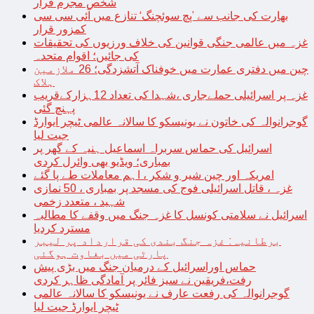
شخص مجرم قرار
بھارت کی جانب سے ’پچ سوئچنگ‘ تنازع میں آئی سی سی
کمزور قرار
غزہ میں عالمی جنگی قوانین کی خلاف ورزیوں کی تحقیقات
کی جائیں؛ اقوام متحدہ
چین میں دفتری عمارت میں خوفناک آتشزدگی؛ 26 ملازمین
ہلاک
غزہ پر اسرائیلی حملےجاری ،شہدا کی تعداد 12ہزارکےقریب
پہنچ گئی
گوجرانوالہ کی خاتون نے یونیسکو کا سالانہ عالمی ٹیچر ایوارڈ
جیت لیا
اسرائیل کی حماس سربراہ اسماعیل ہنیہ کے گھر پر
بمباری؛ ویڈیو بھی وائرل کردی
امریکہ اور چین شیر و شکر ، اہم معاملات طے پا گئے
غزہ ، قاتل اسرائیلی فوج کی مسجد پر بمباری ، 50 نمازی
شہید ، متعدد زخمی
اسرائیل نے سلامتی کونسل کا غزہ جنگ میں وقفے کا مطالبہ
مسترد کردیا
برطانیہ: غزہ جنگ بندی کی قرارداد پر لیبر
پارٹی میں بغاوت ہوگئی
حماس اوراسرائیل کے درمیان جنگ میں بڑی پیش
رفت،فریقین نے سیز فائر پر آمادگی ظاہر کردی
گوجرانوالہ کی رفعت عارف نے یونیسکو کا سالانہ عالمی
ٹیچر ایوارڈ جیت لیا