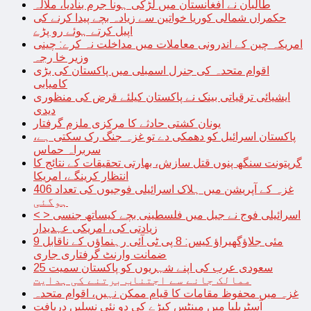
طالبان نے افغانستان میں لڑکی ہونا جرم بنادیا، ملالہ
حکمراں شمالی کوریا خواتین سے زیادہ بچے پیدا کرنے کی
اپیل کرتے ہوئے رو پڑے
امریکہ چین کے اندرونی معاملات میں مداخلت نہ کرے: چینی
وزیر خا رجہ
اقوام متحدہ کی جنرل اسمبلی میں پاکستان کی بڑی
کامیابی
ایشیائی ترقیاتی بینک نے پاکستان کیلئے قرض کی منظوری
دیدی
یونان کشتی حادثے کا مرکزی ملزم گرفتار
پاکستان اسرائیل کو دھمکی دے تو غزہ جنگ رک سکتی ہے،
سربراہ حماس
گرپتونت سنگھ پنوں قتل سازش، بھارتی تحقیقات کے نتائج کا
انتظار کرینگے، امریکا
غزہ کے آپریشن میں ہلاک اسرائیلی فوجیوں کی تعداد 406
ہوگئی
< > اسرائیلی فوج نے جیل میں فلسطینی بچے کیساتھ جنسی
زیادتی کی، امریکی عہدیدار
9 مئی جلاؤگھیراؤ کیس: 8 پی ٹی آئی رہنماؤں کے ناقابل
ضمانت وارنٹ گرفتاری جاری
سعودی عرب کی اپنے شہریوں کو پاکستان سمیت 25
ممالک جانے سے اجتناب برتنے کی ہدایت
غزہ میں محفوظ مقامات کا قیام ممکن نہیں، اقوام متحدہ
آسٹریلیا میں مینٹس کیڑے کی دو نئی نسلیں دریافت