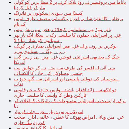
پاناما میں پروفیسر نے روڈ بلاک کرنے پر 2 مظاہرین کو گولی
مار کر قتل کردیا
کینیڈا میں یہودی اسکولوں پر فائرنگ
برطانیہ کا اعلیٰ شاہی اعزاز پاکستانی مصنف عارف انیس
کے نام
بالی ووڈ بھی مسلمانوں کیخلاف بغض میں پیش پیش
غزہ پر اسرائیلی حملوں کا سلسلہ رک نہ سکا، ایک بار پھر
ہسپتالوں کو نشانہ بنا ڈالا
یوکرین پر رونے والے غزہ میں اسرائیلی بمباری پر گونگے
بہرے ہوگئے، ہسپانوی وزیر
جنگ کے بعد بھی اسرائیلی فوجیں غزہ میں ہی رہیں گی،
امریکا
سی آئی اے افسر کی طرف سے نشہ دے کر خواتین سے
جنسی بدسلوکی کیے جانے کا انکشاف
ہندوستان کی دوغلی پالیسی اور اسرائیل سے گٹھ جوڑ بے
نقاب
دو لاکھ سے زائد افغان باشندے واپس جا چکے، غیرقانونی
تارکین وطن کا واپسی کا سلسلہ جاری
ترک پارلیمنٹ نے اسرائیلی مصنوعات کے بائیکاٹ کا اعلان کر
دیا
امریکی نرس دوبارہ غزہ جانے کو تیار
غزہ میں وبائی امراض پھوٹنے کا خطرہ، عالمی ادارہ صحت
کی وارننگ جاری
اسرائیل کا گھناؤنا منصوبہ