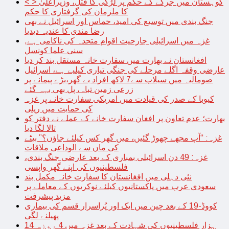
< > کوہستان میں جرگے کے حکم پر لڑکی کا قتل، وزیراعلیٰ
کا ملزمان کی گرفتاری کا حکم
جنگ بندی میں توسیع کی امید، حماس اور اسرائیل نے بھی
رضا مندی کا عندیہ دیدیا
غزہ میں اسرائیلی جارحیت اقوام متحدہ کی ناکامی ہے,
سنی علما کونسل
افغانستان نے بھارت میں سفارت خانہ مستقل بند کر دیا
عارضی وقفہ اگلے مرحلے کی جنگی تیاری کیلیے ہے، اسرائیل
صومالیہ میں سیلاب سے7 لاکھ افراد بے گھر،بڑے پیمانے پر
زرعی زمین تباہ، پل بھی بہہ گئے
کیوبا کے صدر کی قیادت میں امریکی سفارت خانے پر غزہ
کی حمایت میں ریلی
بھارت؛ عدم تعاون پر افغان سفارت خانے کے عملے نے دفتر کو
تالا لگا دیا
غزہ: “آپ مجھے چھوڑ گئیں، میں گھر کس کیلئے جاؤں؟” بیٹے
کی ماں سے الوداعی ملاقات
غزہ: 49 دن اسرائیلی بمباری کے بعد عارضی جنگ بندی،
فلسطینیوں کی اپنے گھر واپسی
نئی دہلی میں افغانستان کا سفارت خانہ مکمل بند
سعودی عرب میں پاکستانیوں کیلئے نوکریوں کے معاملے پر
مزید پیشرفت
کووڈ-19 کے بعد چین میں ایک اور پُراسرار قسم کی بیماری
پھیلنے لگی
14 ہزار فلسطینیوں کی شہادت کے بعد غزہ میں 4 روزہ