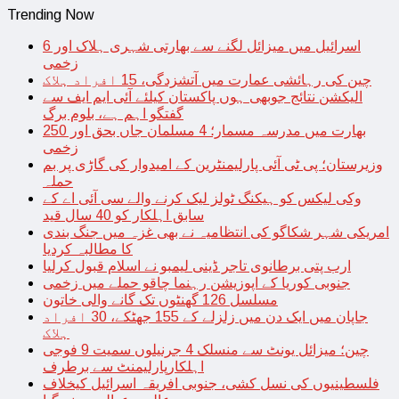
Trending Now
اسرائیل میں میزائل لگنے سے بھارتی شہری ہلاک اور 6
زخمی
چین کی رہائشی عمارت میں آتشزدگی، 15 افراد ہلاک
الیکشن نتائج جوبھی ہوں پاکستان کیلئے آئی ایم ایف سے
گفتگو اہم ہے، بلوم برگ
بھارت میں مدرسہ مسمار؛ 4 مسلمان جاں بحق اور 250
زخمی
وزیرستان؛ پی ٹی آئی پارلیمنٹرین کے امیدوار کی گاڑی پر بم
حملہ
وکی لیکس کو ہیکنگ ٹولز لیک کرنے والے سی آئی اے کے
سابق اہلکار کو 40 سال قید
امریکی شہر شکاگو کی انتظامیہ نے بھی غزہ میں جنگ بندی
کا مطالبہ کردیا
ارب پتی برطانوی تاجر ڈینی لیمبو نے اسلام قبول کرلیا
جنوبی کوریا کے اپوزیشن رہنما چاقو حملے میں زخمی
مسلسل 126 گھنٹوں تک گانے والی خاتون
جاپان میں ایک دن میں زلزلے کے 155 جھٹکے، 30 افراد
ہلاک
چین؛ میزائل یونٹ سے منسلک 4 جرنیلوں سمیت 9 فوجی
اہلکارپارلیمنٹ سے برطرف
فلسطینیوں کی نسل کشی، جنوبی افریقہ اسرائیل کیخلاف