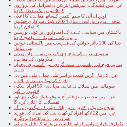
غزہ میں کشیدگی، ایمریٹس ایئرلائن نےاسرائیل کی پروازوں
کو30 نومبر تک معطل کردیا
اوپن اے آئی کا سیم آلٹمین کیساتھ معاہدے کا اعلان
متحدہ عرب امارات نے سال 2024ء کیلئے سرکاری چھٹیوں
کا اعلان کردیا
پاکستان میں سیاسی عہدے کے امیدواروں پر کوئی پوزیشن
نہیں رکھتے: امریکہ نے واضح کردیا
دنیا کی 100 بااثر خواتین کی فہرست میں پاکستانی خواتین
بھی شامل
سعودی عرب کی پانچ بڑی کمپنیوں سے ہزاروں نئی
ملازمتوں کے معاہدے
بھارتی فوج کی ریاستی دہشت گردی میں کشمیری نوجوان
شہید
غزہ کے پناہ گزین کیمپ پر اسرائیلی حملہ، ملبے میں دبے
افراد کی ویڈیو نے دل دہلا دیے
صومالیہ میں سیلاب نے تباہی مچا دی ، 50 افراد ہلاک ،
لاکھوں بے گھر
غزہ میں مختصر سیز فائر آج متوقع،قطر جنگ بندی اور
تفصیلات کا اعلان کرے گا
شیخ زید روڈ پر کاریں نہیں بلکہ دبئی کے لوگ دوڑیں گے
غزہ میں 22 لاکھ افراد کو کھانے پینے کی امداد کی فوری
ضرورت ہے: ورلڈ فوڈ پروگرام
یکطرفہ قراردا واپس لو اور فلسطینی عوام کے قتل عام کی