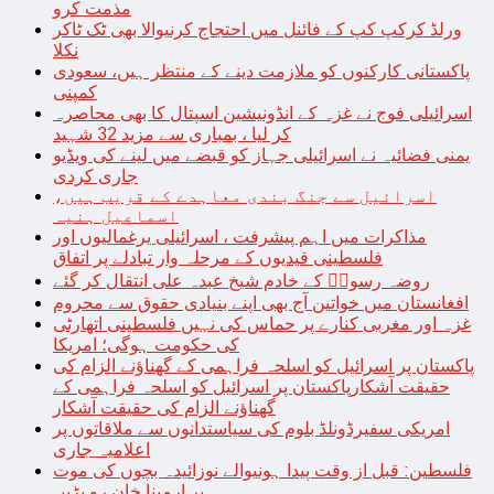
مذمت کرو
ورلڈ کرکپ کپ کے فائنل میں احتجاج کرنیوالا بھی ٹک ٹاکر
نکلا
پاکستانی کارکنوں کو ملازمت دینے کے منتظر ہیں، سعودی
کمپنی
اسرائیلی فوج نے غزہ کے انڈونیشین اسپتال کا بھی محاصرہ
کر لیا ، بمباری سے مزید 32 شہید
یمنی فضائیہ نے اسرائیلی جہاز کو قبضے میں لینے کی ویڈیو
جاری کردی
اسرائیل سے جنگ بندی معاہدے کے قریب ہیں،
اسماعیل ہنیہ
مذاکرات میں اہم پیشرفت ، اسرائیلی یرغمالیوں اور
فلسطینی قیدیوں کے مرحلہ وار تبادلے پر اتفاق
روضہ رسولؐ کے خادم شیخ عبدہ علی انتقال کر گئے
افغانستان میں خواتین آج بھی اپنے بنیادی حقوق سے محروم
غزہ اور مغربی کنارے پر حماس کی نہیں فلسطینی اتھارٹی
کی حکومت ہوگی؛ امریکا
پاکستان پر اسرائیل کو اسلحہ فراہمی کے گھناؤنے الزام کی
حقیقت آشکارپاکستان پر اسرائیل کو اسلحہ فراہمی کے
گھناؤنے الزام کی حقیقت آشکار
امریکی سفیرڈونلڈ بلوم کی سیاستدانوں سے ملاقاتوں پر
اعلامیہ جاری
فلسطین: قبل از وقت پیدا ہونیوالے نوزائیدہ بچوں کی موت
پر ارمینا خان رو پڑیں