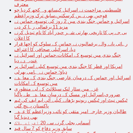
معترف
فلسطینی مزاحمت نے اسرائیل کیساتھ وہ کچھ کردیا جو
فوجیں بھی نہیں کرسکتیں،سابق ترک وزیراعظم
اسرائیل و حماس جنگ بندی میں 2 روز کی توسیع، حماس نے
مزید 11 یرغمالی رہا کر دیے
بی جے پی کا تاریخی بھارتی شہر حیدر آباد کا نام تبدیل کرنے
کا اعلان
رہائی پانے والے یرغمالیوں نے حماس کے سلوک کو اچھا قرار
دیا، اسرائیلی صحافی کا اعتراف
جنگ بندی میں توسیع کے امکانات،حماس اور اسرائیل نے
عندیہ دے دیا
امریکا اور قطر کا جنگ بندی میں توسیع کیلیے اسرائیل پر
دباؤ؛ حماس نے ہامی بھرلی
اسرائیل اور حماس کے درمیان عارضی جنگ بندی کے معاہدے
میں توسیع کے امکانات
غزہ میں سٹار لنک سیٹلائٹ کے لیے منظوری
ضروری،اسرائیل اور مسک کے درمیان معاہدہ طے پاگیا
ٹیکس نیٹ اور ٹیکس ریونیو بڑھانے کیلیے آئی ایم ایف کی ٹیم
پاکستان پہنچ گئی
طالبان وزیر خارجہ امیر متقی کو نائب وزیراعظم کا عہدہ
بھی دیدیا گیا
آسمانی بجلی گرنے سے 20 افراد ہلاک
سابق وزیر دفاع کو 7 سال قید