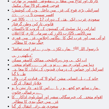
کارگل اور لداخ میں مظاہرے،مقبوضہ کشمیر پر بھارتی
فوجی قبضےکو 76 سال مکمل
اسرائیلی برّی فوج کی غزہ میں داخل ہونے کی کوشش؛
افسر سمیت 5 فوجی ہلاک
سعودی عرب ، ایک ہفتے کے دوران 17 ہزار ، 305 غیر
قانونی تارکین وطن گرفتار
اماراتی رئیل سٹیٹ کی کمپنیوں کے گروپ کا پاکستان
میں20سے 25ارب ڈالرز کی سرمایہ کاری کا اعلان
او آئی سی اور عرب لیگ کا ہنگامی اجلاس، غزہ میں فوری
جنگ بندی کا مطالبہ
’’یا رسول اللہﷺ! ہمارے ٹکڑے ہوتے رہے اور امت تماشا
دیکھتی رہی‘‘
اب ایک ہی ویزےپر6خلیجی ممالک کاسفر ممکن
دنیا میں کوئی جہنم ہے تو وہ غزہ ہے ، اقوام متحدہ
اسرائیل اور حماس کے درمیان قیدیوں کے تبادلے کا معاہدہ
طے پا گیا
چاند کے پہلے انسانی مشن ’اپولو 8‘ کی قیادت کرنے والے
خلاباز انتقال کرگئے
ہمارے ساتھ جو کچھ ہو رہا ہے اس کا ذمہ دار نیتن یاہو
ہے، یرغمالی خاتون
اقوام متحدہ کی خیرسگالی سفیر اور آسٹریلوی اداکارہ کا
غزہ میں جنگ بندی کا مطالبہ
سعودی شہزادہ انتقال کر گیا