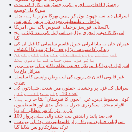
رجسٹرڈ افغان مہاجرین کی رجسٹریشن کارڈ کی مدت
میں6 ماہ توسیع
اسرائیل دنیا سے جھوٹ بول کر ہمیں بھوکا مار رہا ہے ، بدلہ
لیا جائے ، فلسطینی بچوں کی پریس کانفرنس
پاکستانی فورسز پرحملے افسوس ناک ہیں، امریکا
امریکا کا دوسرا بحری بیڑا بھی اسرائیل کی مدد کیلئے پہنچ
گیا
عمران خان نے بتایا ایرانی جنرل قاسم سلیمانی کا قتل ان کی
زندگی کا سب سے بڑا واقعہ تھا: ٹرمپ کا انکشاف
اسرائیلی وزیراعظم کا بھتیجا یائیر نیتن
یاہُو غزہ میں حماس کے ہاتھوں ہلاک
اسرائیل کو دیا گیا امریکی دفاعی نظام ناکام ، تل ابیب ہی پر
میزائل داغ دیا
غیر قانونی افغان شہریوں کی اپنے وطن واپسی کا سلسلہ
جاری
اسرائیل کے غزہ پر وحشیانہ حملوں میں شدت، شہادتوں کی
تعداد 10 ہزار سےزائد ہوگئی
‘کوئی محفوظ نہیں، غزہ “بچوں کا قبرستان” بنتا جا رہا ہے’،
اقوام متحدہ سیکرٹری جنرل نے جنگ بندی اور فلسطینیوں
کی رہائی کا پھر مطالبہ کر دیا
100 فی صد پائیدار ایندھن سے چلنے والی پہلی پرواز
اسرائیلی حملوں میں 9 ہزار فلسطینی شہید؛ تل ابیب سے
ترک سفارتکارواپس بلالیا گیا