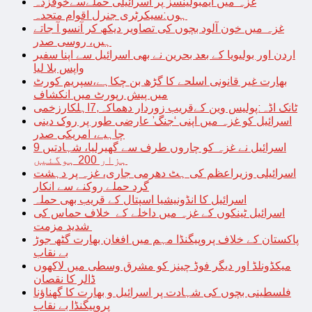
غزہ میں ایمبولینسز پر اسرائیلی حملےسےخوفزدہ
ہوں:سیکرٹری جنرل اقوام متحدہ
غزہ میں خون آلود بچوں کی تصاویر دیکھ کر آنسو آ جاتے
ہیں، روسی صدر
اردن اور بولیویا کے بعد بحرین نے بھی اسرائیل سے اپنا سفیر
واپس بلا لیا
بھارت غیر قانونی اسلحے کا گڑھ بن چکاہے،سپریم کورٹ
میں پیش رپورٹ میں انکشاف
ٹانک اڈہ:پولیس وین کےقریب زوردار دھماکہ,7اہلکارزخمی
اسرائیل کو غزہ میں اپنی ‘جنگ’ عارضی طور پر روک دینی
چاہیے، امریکی صدر
اسرائیل نے غزہ کو چاروں طرف سے گھیرلیا، شہادتیں 9
ہزار 200 ہوگئیں
اسرائیلی وزیراعظم کی ہٹ دھرمی جاری، غزہ پر دہشت
گرد حملے روکنے سے انکار
اسرائیل کا انڈونیشیا اسپتال کے قریب بھی حملہ
اسرائیل ٹینکوں کے غزہ میں داخلے کے خلاف حماس کی
شدید مزمت
پاکستان کے خلاف پروپیگنڈا مہم میں افغان بھارت گٹھ جوڑ
بے نقاب
میکڈونلڈ اور دیگر فوڈ چینز کو مشرق وسطی میں لاکھوں
ڈالر کا نقصان
فلسطینی بچوں کی شہادت پر اسرائیل و بھارت کا گھناؤنا
پروپیگنڈا بے نقاب