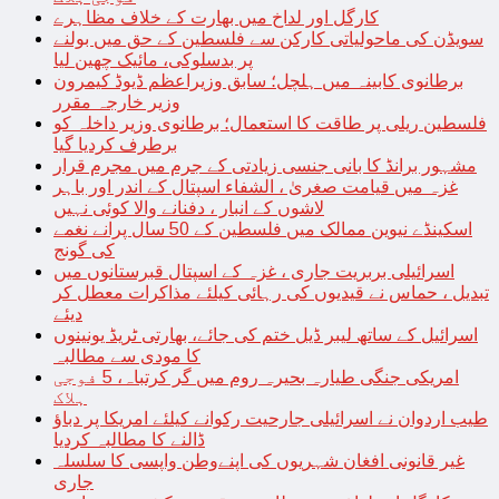
کارگل اور لداخ میں بھارت کے خلاف مظاہرے
سویڈن کی ماحولیاتی کارکن سے فلسطین کے حق میں بولنے
پر بدسلوکی، مائیک چھین لیا
برطانوی کابینہ میں ہلچل؛ سابق وزیراعظم ڈیوڈ کیمرون
وزیر خارجہ مقرر
فلسطین ریلی پر طاقت کا استعمال؛ برطانوی وزیر داخلہ کو
برطرف کردیا گیا
مشہور برانڈ کا بانی جنسی زیادتی کے جرم میں مجرم قرار
غزہ میں قیامت صغریٰ ، الشفاء اسپتال کے اندر اور باہر
لاشوں کے انبار ، دفنانے والا کوئی نہیں
اسکینڈے نیوین ممالک میں فلسطین کے 50 سال پرانے نغمے
کی گونج
اسرائیلی بربریت جاری ، غزہ کے اسپتال قبرستانوں میں
تبدیل ، حماس نے قیدیوں کی رہائی کیلئے مذاکرات معطل کر
دیئے
اسرائیل کے ساتھ لیبر ڈیل ختم کی جائے، بھارتی ٹریڈ یونینوں
کا مودی سے مطالبہ
امریکی جنگی طیارہ بحیرہ روم میں گر کرتباہ، 5 فوجی
ہلاک
طیب اردوان نے اسرائیلی جارحیت رکوانے کیلئے امریکا پر دباؤ
ڈالنے کا مطالبہ کردیا
غیر قانونی افغان شہریوں کی اپنےوطن واپسی کا سلسلہ
جاری