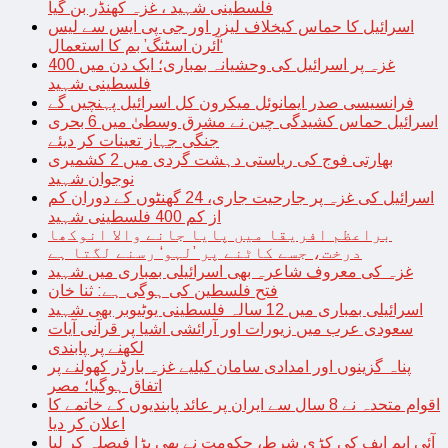
فلسطینی شہید ، غزہ کھنڈر بن گیا
اسرائیل کا حماس کیخلاف لیزر اور جی پی ایس سے لیس
‘آئرن اسٹنگ’ بم کا استعمال
غزہ پر اسرائیل کی وحشیانہ بمباری؛ ایک دن میں 400
فلسطینی شہید
فرانسیسی صدر ایمانوئل میکرون کل اسرائیل پہنچیں گے
اسرائیل حماس کشیدگی چین نے مشرق وسطیٰ میں 6 بحری
جنگی جہاز تعینات کر دیئے
بھارتی فوج کی ریاستی دہشت گردی میں 2 کشمیری
نوجوان شہید
اسرائیل کی غزہ پر جارحیت جاری، 24 گھنٹوں کے دوران کم
از کم 400 فلسطینی شہید
براعظم افریقا میں پایا جانے والا انوکھا
درخت، جسے کاٹنے پر ’لہو‘ رسنے لگتا ہے
غزہ کی معروف شاعرہ بھی اسرائیلی بمباری میں شہید
فتح فلسطین کی ہوگی ہے: ثنا خان
اسرائیلی بمباری میں 12 سالہ فلسطینی یوٹیوبر بھی شہید
سعودی عرب میں زیورات اور آرائشی اشیا پر قرآنی آیات
لکھنے پر پابندی
پناہ گزینوں اور امدادی سامان کیلیے غزہ بارڈر کھولنے پر
اتفاق ہوگیا؛ مصر
اقوام متحدہ نے 8 سال سے ایران پر عائد پابندیوں کے خاتمے کا
اعلان کر دیا
آئی ایم ایف کی کڑی شرط، حکومت نے بھی بڑا فیصلہ کر لیا