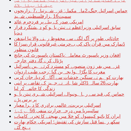
چیف کا بیٹا ہلاک
حماس اسرائیل جنگ،2ماہ مکمل: غزہ شہرتباہ،7ہزاربچوں
سمیت16ہزارفلسطینی شہید
امریکی صدر کے بیٹے پر فردجرم عائد
سابق اسرائیلی وزیراعظم نے نیتن یاہو کو دہشتگرد قرار
دیدیا
حادثاتی طور پر آگ لگنے سے محفوظ رہنے والا نیا ایندھن
ڈنمارک میں قرآن پاک کی بےحرمتی غیرقانونی قرار،سزا کا
قانون منظور
افغان وزیر پاسپورٹ معاملہ :پاکستان پاسپورٹ کی جانچ
پڑتال کرے گا، دفتر خارجہ
غزہ میں بفر زون منصوبے کو مسترد کرتے ہیں ،اسرائیل
مغرب کا بگڑا ہوا بچہ بن گیا :رجب طیب اردوان
بھارت کو ہم نے سنگین خدشات سے آگاہ کردیا، جان کربی
بھارت،26 سالہ ڈاکٹر شاہانہ نے جہیز کے تقاضے پر اپنی
زندگی کا خاتمہ کر لیا
حماس کی قید سے رہا ہونیوالے اسرائیلی شہری نیتن یاہو
پر برس پڑے
اسرائیلی بربریت، عالمی برادری کا دہرا معیار
سائیبیریا میں درجہ حرارت منفی 56 ہوگیا
ایران کا بائیو کیپسول کو خلا میں بھیجنے کا تجربہ کامیاب
سکھ رہنما قتل سازش کی تفتیش؛ امریکی حکام بھارت
پہنچ گئے