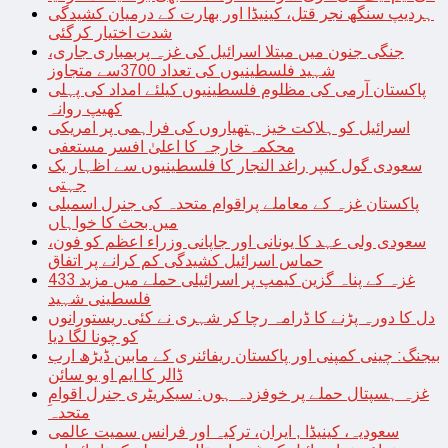
ہردیپ سنگھ نجر قتل، کینیڈا اور بھارت کے درمیان کشیدگی
شدت اختیار کرگئی
جنگی جنون میں مبتلا اسرائیل کی غزہ پربمباری جاری،
شہید فلسطینیوں کی تعداد 3700سے متجاوز
پاکستان آرمی کی مظلوم فلسطینیوں کیلئے امداد کی پہلی
کھیپ روانہ
اسرائیل کو ہلاکت خیز ہتھیاروں کی فراہمی پر امریکی
محکمہ خارجہ کا اعلیٰ افسر مستعفی
سعودی گول کیپر راغد النجار کا فلسطینیوں سے اظہار یک
جہتی
پاکستان غزہ کے معاملے پراقوام متحدہ کی جنرل اسمبلی
میں بحث کا خواہاں
سعودی ولی عہد کا یونانی اور جاپانی وزراء اعظم کو فون،
حماس اسرائیل کشیدگی کم کرانے پر اتفاق
غزہ کے پناہ گزین کیمپ پر اسرائیلی حملے میں مزید 433
فلسطینی شہید
دل کا دورہ پڑنے کا ڈرامہ رچا کر شہری نے کئی ریستورانوں
کو چونا لگا دیا
بیجنگ: چینی کمپنی اور پاکستان ریفائنری کے مابین ڈیڑھ ارب
ڈالر کا ایم او یو سائن
غزہ ہسپتال حملے پر خوفزدہ ہوں: سیکریٹری جنرل اقوامِ
متحدہ
سعودیہ، کینیڈا , ایران، ترکیہ اور فرانس سمیت عالمی