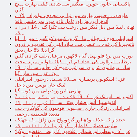
پاکستانی خاتون جویریہ منگیتر سے شادی کیلیے بھارت پہنچ
گئیں
طوفان نے جنوبی بھارت میں تباہی مچادی، نوافراد ہلاک ،
آندھرا پردیش اور تامل ناڈو میں ایمر جنسی نافذ
تھائی لینڈ میں ڈبل ڈیکر بس درخت سے ٹکرا گئی، 14 افراد
ہلاک
اسرائیلی فوج نے جبالیہ پناہ گزین کیمپ کو گھیرے میں لے لیا
نائیجیریا کی فوج نے غلطی سے میلاد النبی کی تقریب پر ڈرون
گرا دیا؛ 85 جاں بحق
یورپ میں برڈ فلو پھیل گیا ، لاکھوں مرغیاں تلف کر دی گئیں
برطانیہ آنیوالوں کی تعداد کم کرنے کیلئے قوانین مزید سخت
19 سالہ برطانوی شہری اسرائیلی فوج کی جانب سے لڑتے
ہوئے غزہ میں مارا گیا
غزہ؛ اسکولوں پربمباری سے50 شہید، درجنوں اسرائیلی
ٹینک خان یونس میں داخل
بھارتی ائیرپورٹ پانی میں ڈوب گیا
7 اکتوبر سے اب تک غزہ کے 19 لاکھ شہری بے گھر ہوگئے
انڈونیشیا: آتش فشاں پھٹنے سے 11 کوہ پیما ہلاک
اسرائیلی درندگی جاری: صہیونی فوجیوں کی گولاباری سے
متعدد فلسطینی زخمی
خضدار کے علاقے وڈھ اور گردونواح میں زلزلے کے جھٹکے
بھارتی فضائیہ کا طیارہ گر کر تباہ، 2پائلٹس ہلاک
غزہ کے وسطی اور شمالی علاقوں کا رابطہ منقطع ہوگیا: